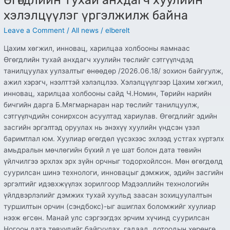
Өгөгдлийн тухай анхдагч хуулийн
хэлэлцүүлэг үргэлжилж байна
Leave a Comment
/
All news
/
elberelt
Цахим хөгжил, инновац, харилцаа холбооны яамнаас
Өгөгдлийн тухай анхдагч хуулийн төслийг сэтгүүлчдэд
танилцуулах уулзалтыг өнөөдөр /2026.06.18/ зохион байгуулж,
ажил хэрэгч, нээлттэй хэлэлцлээ. Хэлэлцүүлгээр Цахим хөгжил,
инновац, харилцаа холбооны сайд Ч.Номин, Төрийн нарийн
бичгийн дарга Б.Мягмарнаран нар төслийг танилцуулж,
сэтгүүлчдийн сонирхсон асуултад хариулав. Өгөгдлийг эдийн
засгийн эргэлтэд оруулах нь энэхүү хуулийн үндсэн үзэл
баримтлал юм. Хуулиар өгөгдөл үүсэхээс эхлээд устгах хүртэлх
амьдралын мөчлөгийн бүхий л үе шат болон дата төвийн
үйлчилгээ эрхлэх эрх зүйн орчныг тодорхойлсон. Мөн өгөгдөлд
суурилсан шинэ технологи, инновацыг дэмжиж, эдийн засгийн
эргэлтийг идэвхжүүлэх зорилгоор Мэдээллийн технологийн
үйлдвэрлэлийг дэмжих тухай хуульд заасан зохицуулалтын
туршилтын орчин (сэндбокс)-ыг ашиглах боломжийг хуулиар
нээж өгсөн. Манай улс сэргээгдэх эрчим хүчинд суурилсан
Ногоон дата төвүүдийг байгуулах, гадаад, дотоодын хөрөнгө