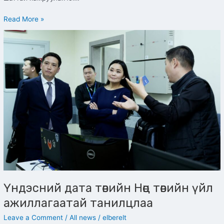
Read More »
Үндэсний
дата
төвийн
Нөөц
төвийн
үйл
ажиллагаатай
танилцлаа
Үндэсний дата төвийн Нөөц төвийн үйл
ажиллагаатай танилцлаа
Leave a Comment
/
All news
/
elberelt