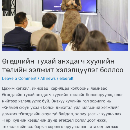
ээлжит
хэлэлцүүлэг
боллоо
Өгөгдлийн тухай анхдагч хуулийн
төслийн ээлжит хэлэлцүүлэг боллоо
Leave a Comment
/
All news
/
elberelt
Цахим хөгжил, инновац, харилцаа холбооны яамнаас
Өгөгдлийн тухай анхдагч хуулийн төслийг боловсруулж, олон
нийтээр хэлэлцүүлж буй. Энэхүү хуулийн гол зорилго нь
-Хиймэл оюун ухаан болон дижитал үйлчилгээний хөгжлийг
дэмжих -Өгөгдлийн аюулгүй байдал, хариуцлагыг хуульчлах
-Төр, хувийн хэвшлийн дунд өгөгдөл солилцоог нээж,
технологийн салбарын хөрөнгө оруулалтыг татахад чиглэж