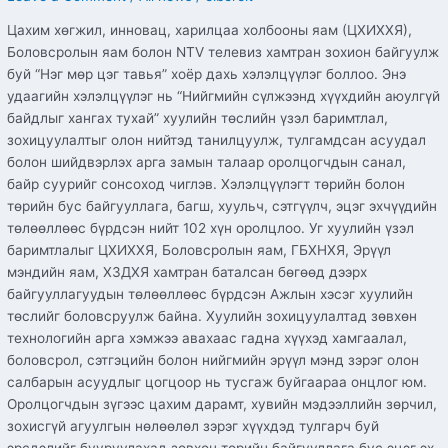
Цахим хөгжил, инновац, харилцаа холбооны яам (ЦХИХХЯ),
Боловсролын яам болон NTV телевиз хамтран зохион байгуулж
буй “Нэг мөр цэг тавья” хоёр дахь хэлэлцүүлэг боллоо. Энэ
удаагийн хэлэлцүүлэг нь “Нийгмийн сүлжээнд хүүхдийн аюулгүй
байдлыг хангах тухай” хуулийн төслийн үзэл баримтлал,
зохицуулалтыг олон нийтэд танилцуулж, тулгамдсан асуудал
болон шийдвэрлэх арга замын талаар оролцогчдын санал,
байр суурийг сонсоход чиглэв. Хэлэлцүүлэгт төрийн болон
төрийн бус байгууллага, багш, хуульч, сэтгүүлч, эцэг эхчүүдийн
төлөөллөөс бүрдсэн нийт 102 хүн оролцлоо. Уг хуулийн үзэл
баримтлалыг ЦХИХХЯ, Боловсролын яам, ГБХНХЯ, Эрүүл
мэндийн яам, ХЗДХЯ хамтран баталсан бөгөөд дээрх
байгууллагуудын төлөөллөөс бүрдсэн Ажлын хэсэг хуулийн
төслийг боловсруулж байна. Хуулийн зохицуулалтад зөвхөн
технологийн арга хэмжээ авахаас гадна хүүхэд хамгаалал,
боловсрол, сэтгэцийн болон нийгмийн эрүүл мэнд зэрэг олон
салбарын асуудлыг цогцоор нь тусгаж буйгаараа онцлог юм.
Оролцогчдын зүгээс цахим дарамт, хувийн мэдээллийн зөрчил,
зохисгүй агуулгын нөлөөлөл зэрэг хүүхдэд тулгарч буй