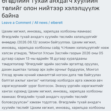
Өгөгдлийн тухай анхдагч хуулийн
төслийг олон нийтээр хэлэлцүүлж
байна
Leave a Comment
/
All news
/
elberelt
Цахим хөгжил, инновац, харилцаа холбооны яамнаас
Өгөгдлийн тухай анхдагч хуулийн төслийн хэлэлцүүлгийг
өнөөдөр /2026.06.12/ зохион байгууллаа. Цахим хөгжил,
инновац, харилцаа холбооны сайд Ч.Номин хэлэлцүүлгийг нээж
хэлсэн үгэндээ, “Монгол Улсын Засгийн газрын 2026 оны 05
дугаар сарын 13-ны өдрийн 18 дугаар хуралдааны
тэмдэглэлээр “Өгөгдлийг эдийн засгийн эргэлтэд оруулах,
дахин ашиглах талаар эрх зүйн орчныг бүрдүүлэх, Монгол
Улсад эрчим хүчний хэмнэлттэй ногоон дата төв байгуулах
бэлтгэл ажлыг хангах” чиглэлээр холбогдох арга хэмжээ авч
хэрэгжүүлэхийг үүрэг болгосон. Энэхүү үүргийн хэрэгжилтийг
хангах хүрээнд Цахим хөгжил, инновац, харилцаа холбооны
яамнаас Өгөгдлийн тухай анхдагч хуулийн төслийг
боловсруулсан” хэмээн тодотгов. Өгөгдлийн тухай анхдагч
хуулийн төслийг Цахим хөгжил, инновац, харилцаа холбооны