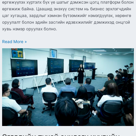
өргөжүүлэх хүртэлх бүх үе шатыг дэмжсэн цогц платформ болон
өргөжиж байна. Цаашид энэхүү систем нь бизнес эрхлэгчдийн
цаг хугацаа, зардлыг хэмнэн бүтээмжийг нэмэгдүүлэх, хөрөнгө
оруулалт болон эдийн засгийн идэвхжилийг дэмжихэд онцгой
хувь нэмэр оруулах болно.
Read More »
Өгөгдлийн
тухай
анхдагч
хуулийн
төслийг
олон
нийтээр
хэлэлцүүлж
байна