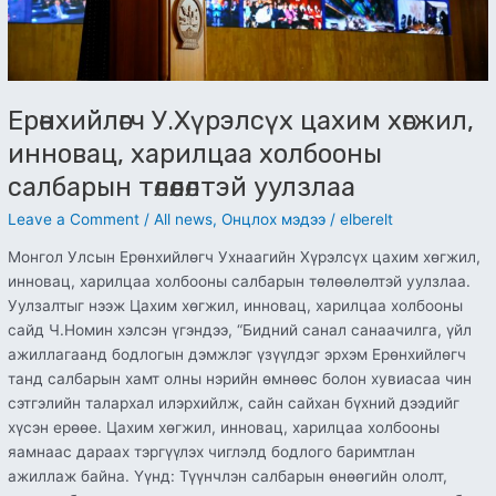
Ерөнхийлөгч У.Хүрэлсүх цахим хөгжил,
инновац, харилцаа холбооны
салбарын төлөөлөлтэй уулзлаа
Leave a Comment
/
All news
,
Онцлох мэдээ
/
elberelt
Монгол Улсын Ерөнхийлөгч Ухнаагийн Хүрэлсүх цахим хөгжил,
инновац, харилцаа холбооны салбарын төлөөлөлтэй уулзлаа.
Уулзалтыг нээж Цахим хөгжил, инновац, харилцаа холбооны
сайд Ч.Номин хэлсэн үгэндээ, “Бидний санал санаачилга, үйл
ажиллагаанд бодлогын дэмжлэг үзүүлдэг эрхэм Ерөнхийлөгч
танд салбарын хамт олны нэрийн өмнөөс болон хувиасаа чин
сэтгэлийн талархал илэрхийлж, сайн сайхан бүхний дээдийг
хүсэн ерөөе. Цахим хөгжил, инновац, харилцаа холбооны
яамнаас дараах тэргүүлэх чиглэлд бодлого баримтлан
ажиллаж байна. Үүнд: Түүнчлэн салбарын өнөөгийн ололт,