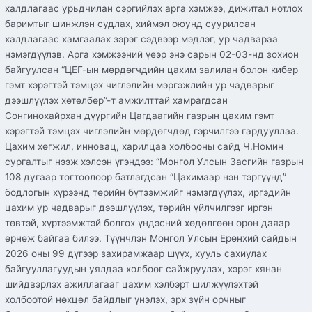
халдлагаас урьдчилан сэргийлэх арга хэмжээ, дижитал нотлох
баримтыг шинжлэн судлах, хиймэл оюунд суурилсан
халдлагаас хамгаалах зэрэг сэдвээр мэдлэг, ур чадвараа
нэмэгдүүлэв. Арга хэмжээний үеэр энэ сарын 02-03-нд зохион
байгуулсан “ЦЕГ-ын мөрдөгчдийн цахим залилан болон кибер
гэмт хэрэгтэй тэмцэх чиглэлийн мэргэжлийн ур чадварыг
дээшлүүлэх хөтөлбөр”-т амжилттай хамрагдсан
Сонгинохайрхан дүүргийн Цагдаагийн газрын цахим гэмт
хэрэгтэй тэмцэх чиглэлийн мөрдөгчдөд гэрчилгээ гардууллаа.
Цахим хөгжил, инновац, харилцаа холбооны сайд Ч.Номин
сургалтыг нээж хэлсэн үгэндээ: “Монгол Улсын Засгийн газрын
108 дугаар тогтоолоор батлагдсан “Цахимаар нэн тэргүүнд”
бодлогын хүрээнд төрийн бүтээмжийг нэмэгдүүлэх, иргэдийн
цахим ур чадварыг дээшлүүлэх, төрийн үйлчилгээг иргэн
төвтэй, хүртээмжтэй болгох үндэсний хөдөлгөөн орон даяар
өрнөж байгаа билээ. Түүнчлэн Монгол Улсын Ерөнхий сайдын
2026 оны 99 дүгээр захирамжаар шүүх, хууль сахиулах
байгууллагуудын уялдаа холбоог сайжруулах, хэрэг хянан
шийдвэрлэх ажиллагааг цахим хэлбэрт шилжүүлэхтэй
холбоотой нөхцөл байдлыг үнэлэх, эрх зүйн орчныг