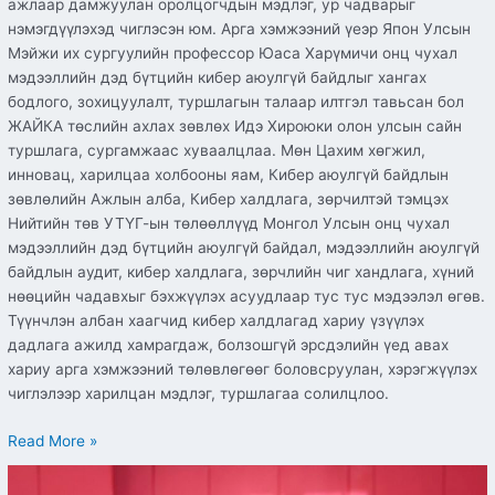
ажлаар дамжуулан оролцогчдын мэдлэг, ур чадварыг
нэмэгдүүлэхэд чиглэсэн юм. Арга хэмжээний үеэр Япон Улсын
Мэйжи их сургуулийн профессор Юаса Харүмичи онц чухал
мэдээллийн дэд бүтцийн кибер аюулгүй байдлыг хангах
бодлого, зохицуулалт, туршлагын талаар илтгэл тавьсан бол
ЖАЙКА төслийн ахлах зөвлөх Идэ Хироюки олон улсын сайн
туршлага, сургамжаас хуваалцлаа. Мөн Цахим хөгжил,
инновац, харилцаа холбооны яам, Кибер аюулгүй байдлын
зөвлөлийн Ажлын алба, Кибер халдлага, зөрчилтэй тэмцэх
Нийтийн төв УТҮГ-ын төлөөллүүд Монгол Улсын онц чухал
мэдээллийн дэд бүтцийн аюулгүй байдал, мэдээллийн аюулгүй
байдлын аудит, кибер халдлага, зөрчлийн чиг хандлага, хүний
нөөцийн чадавхыг бэхжүүлэх асуудлаар тус тус мэдээлэл өгөв.
Түүнчлэн албан хаагчид кибер халдлагад хариу үзүүлэх
дадлага ажилд хамрагдаж, болзошгүй эрсдэлийн үед авах
хариу арга хэмжээний төлөвлөгөөг боловсруулан, хэрэгжүүлэх
чиглэлээр харилцан мэдлэг, туршлагаа солилцлоо.
Read More »
Нийгмийн