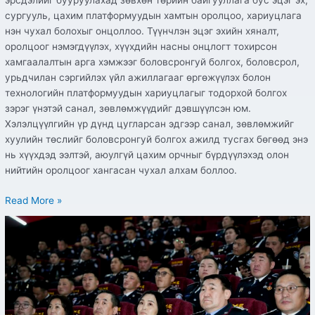
эрсдэлийг бууруулахад зөвхөн төрийн байгууллага бус эцэг эх,
сургууль, цахим платформуудын хамтын оролцоо, хариуцлага
нэн чухал болохыг онцоллоо. Түүнчлэн эцэг эхийн хяналт,
оролцоог нэмэгдүүлэх, хүүхдийн насны онцлогт тохирсон
хамгаалалтын арга хэмжээг боловсронгуй болгох, боловсрол,
урьдчилан сэргийлэх үйл ажиллагааг өргөжүүлэх болон
технологийн платформуудын хариуцлагыг тодорхой болгох
зэрэг үнэтэй санал, зөвлөмжүүдийг дэвшүүлсэн юм.
Хэлэлцүүлгийн үр дүнд цугларсан эдгээр санал, зөвлөмжийг
хуулийн төслийг боловсронгуй болгох ажилд тусгах бөгөөд энэ
нь хүүхдэд ээлтэй, аюулгүй цахим орчныг бүрдүүлэхэд олон
нийтийн оролцоог хангасан чухал алхам боллоо.
Read More »
Сонгинохайрхан
дүүргийн
203
цагдаагийн
алба
хаагчийг