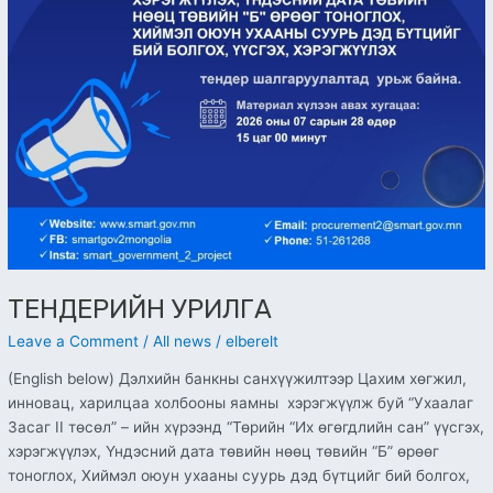
ТЕНДЕРИЙН УРИЛГА
Leave a Comment
/
All news
/
elberelt
(English below) Дэлхийн банкны санхүүжилтээр Цахим хөгжил,
инновац, харилцаа холбооны яамны хэрэгжүүлж буй “Ухаалаг
Засаг II төсөл” – ийн хүрээнд “Төрийн “Их өгөгдлийн сан” үүсгэх,
хэрэгжүүлэх, Үндэсний дата төвийн нөөц төвийн “Б” өрөөг
тоноглох, Хиймэл оюун ухааны суурь дэд бүтцийг бий болгох,