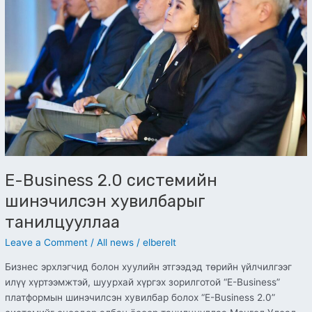
шинэчилсэн
хувилбарыг
танилцууллаа
E-Business 2.0 системийн
шинэчилсэн хувилбарыг
танилцууллаа
Leave a Comment
/
All news
/
elberelt
Бизнес эрхлэгчид болон хуулийн этгээдэд төрийн үйлчилгээг
илүү хүртээмжтэй, шуурхай хүргэх зорилготой “E-Business”
платформын шинэчилсэн хувилбар болох “E-Business 2.0”