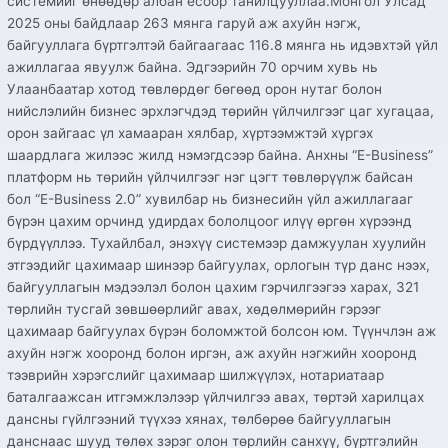
системийг өнөөдөр албан ёсоор танилцууллаа.​Монгол Улсад
2025 оны байдлаар 263 мянга гаруй аж ахуйн нэгж,
байгууллага бүртгэлтэй байгаагаас 116.8 мянга нь идэвхтэй үйл
ажиллагаа явуулж байна. Эдгээрийн 70 орчим хувь нь
Улаанбаатар хотод төвлөрдөг бөгөөд орон нутаг болон
нийслэлийн бизнес эрхлэгчдэд төрийн үйлчилгээг цаг хугацаа,
орон зайгаас үл хамааран хялбар, хүртээмжтэй хүргэх
шаардлага жилээс жилд нэмэгдсээр байна.​ Анхны “E-Business”
платформ нь төрийн үйлчилгээг нэг цэгт төвлөрүүлж байсан
бол “E-Business 2.0” хувилбар нь бизнесийн үйл ажиллагааг
бүрэн цахим орчинд удирдах бололцоог илүү өргөн хүрээнд
бүрдүүллээ. Тухайлбал, энэхүү системээр дамжуулан хуулийн
этгээдийг цахимаар шинээр байгуулах, орлогын түр данс нээх,
байгууллагын мэдээлэл болон цахим гэрчилгээгээ харах, 321
төрлийн тусгай зөвшөөрлийг авах, хөдөлмөрийн гэрээг
цахимаар байгуулах бүрэн боломжтой болсон юм. Түүнчлэн аж
ахуйн нэгж хооронд болон иргэн, аж ахуйн нэгжийн хооронд
тээврийн хэрэгслийг цахимаар шилжүүлэх, нотариатаар
баталгаажсан итгэмжлэлээр үйлчилгээ авах, төртэй харилцах
дансны гүйлгээний түүхээ хянах, төлбөрөө байгууллагын
данснаас шууд төлөх зэрэг олон төрлийн санхүү, бүртгэлийн