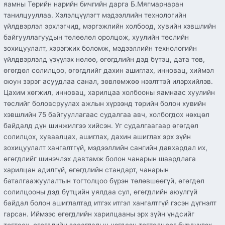
яамны Төрийн нарийн бичгийн дарга Б.Мягмарнаран
танилцууллаа. Хэлэлцүүлэгт мэдээллийн технологийн
үйлдвэрлэл эрхлэгчид, мэргэжлийн холбоод, хувийн хэвшлийн
байгууллагуудын төлөөлөл оролцож, хуулийн төслийн
зохицуулалт, хэрэгжих боломж, мэдээллийн технологийн
үйлдвэрлэлд үзүүлэх нөлөө, өгөгдлийн дэд бүтэц, дата төв,
өгөгдөл солилцоо, өгөгдлийг дахин ашиглах, инновац, хиймэл
оюун зэрэг асуудлаа санал, зөвлөмжөө нээлттэй илэрхийлэв.
Цахим хөгжил, инновац, харилцаа холбооны яамнаас хуулийн
төслийг боловсруулах ажлын хүрээнд төрийн болон хувийн
хэвшлийн 75 байгууллагаас судалгаа авч, холбогдох нөхцөл
байдалд дүн шинжилгээ хийсэн. Уг судалгаагаар өгөгдөл
солилцох, хуваалцах, ашиглах, дахин ашиглах эрх зүйн
зохицуулалт хангалтгүй, мэдээллийн сангийн давхардал их,
өгөгдлийг шинэчлэх давтамж болон чанарын шаардлага
харилцан адилгүй, өгөгдлийн стандарт, чанарын
баталгаажуулалтын тогтолцоо бүрэн төлөвшөөгүй, өгөгдөл
солилцооны дэд бүтцийн уялдаа сул, өгөгдлийн аюулгүй
байдал болон ашиглалтад итгэх итгэл хангалтгүй гэсэн дүгнэлт
гарсан. Иймээс өгөгдлийн харилцааны эрх зүйн үндсийг