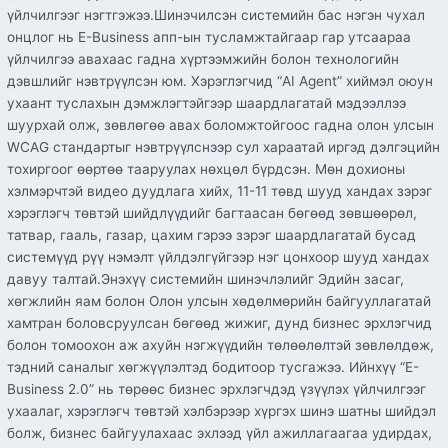
үйлчилгээг нэгтгэжээ.​Шинэчилсэн системийн бас нэгэн чухал
онцлог нь E-Business апп-ын тусламжтайгаар гар утсаараа
үйлчилгээ авахаас гадна хүртээмжийн болон технологийн
дэвшлийг нэвтрүүлсэн юм. Хэрэглэгчид “AI Agent” хиймэл оюун
ухаант туслахын дэмжлэгтэйгээр шаардлагатай мэдээллээ
шуурхай олж, зөвлөгөө авах боломжтойгоос гадна олон улсын
WCAG стандартыг нэвтрүүлснээр сул хараатай иргэд дэлгэцийн
тохиргоог өөртөө тааруулах нөхцөл бүрдсэн. Мөн дохионы
хэлмэрчтэй видео дуудлага хийх, 11-11 төвд шууд хандах зэрэг
хэрэглэгч төвтэй шийдлүүдийг багтаасан бөгөөд зөвшөөрөл,
татвар, гааль, газар, цахим гэрээ зэрэг шаардлагатай бусад
системүүд рүү нэмэлт үйлдэлгүйгээр нэг цонхоор шууд хандах
давуу талтай.​Энэхүү системийн шинэчлэлийг Эдийн засаг,
хөгжлийн яам болон Олон улсын хөдөлмөрийн байгууллагатай
хамтран боловсруулсан бөгөөд жижиг, дунд бизнес эрхлэгчид
болон томоохон аж ахуйн нэгжүүдийн төлөөлөлтэй зөвлөлдөж,
тэдний саналыг хөгжүүлэлтэд бодитоор тусгажээ. Ийнхүү “E-
Business 2.0” нь төрөөс бизнес эрхлэгчдэд үзүүлэх үйлчилгээг
ухаалаг, хэрэглэгч төвтэй хэлбэрээр хүргэх шинэ шатны шийдэл
болж, бизнес байгуулахаас эхлээд үйл ажиллагаагаа удирдах,