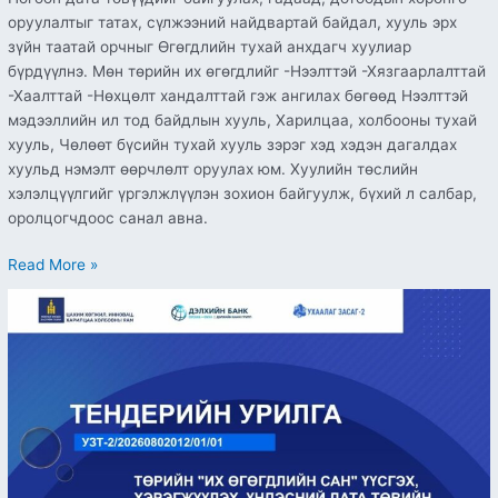
оруулалтыг татах, сүлжээний найдвартай байдал, хууль эрх
зүйн таатай орчныг Өгөгдлийн тухай анхдагч хуулиар
бүрдүүлнэ. Мөн төрийн их өгөгдлийг -Нээлттэй -Хязгаарлалттай
-Хаалттай -Нөхцөлт хандалттай гэж ангилах бөгөөд Нээлттэй
мэдээллийн ил тод байдлын хууль, Харилцаа, холбооны тухай
хууль, Чөлөөт бүсийн тухай хууль зэрэг хэд хэдэн дагалдах
хуульд нэмэлт өөрчлөлт оруулах юм. Хуулийн төслийн
хэлэлцүүлгийг үргэлжлүүлэн зохион байгуулж, бүхий л салбар,
оролцогчдоос санал авна.
Read More »
ТЕНДЕРИЙН
УРИЛГА