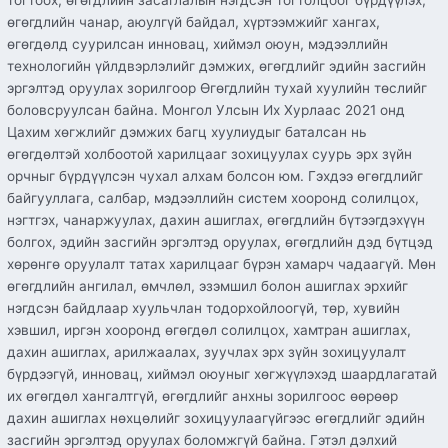
тогтоох, өгөгдлийн засаглалын нэгдсэн тогтолцоог бүрдүүлэх,
өгөгдлийн чанар, аюулгүй байдал, хүртээмжийг хангах,
өгөгдөлд суурилсан инновац, хиймэл оюун, мэдээллийн
технологийн үйлдвэрлэлийг дэмжих, өгөгдлийг эдийн засгийн
эргэлтэд оруулах зорилгоор Өгөгдлийн тухай хуулийн төслийг
боловсруулсан байна. Монгол Улсын Их Хурлаас 2021 онд
Цахим хөгжлийг дэмжих багц хуулиудыг баталсан нь
өгөгдөлтэй холбоотой харилцааг зохицуулах суурь эрх зүйн
орчныг бүрдүүлсэн чухал алхам болсон юм. Гэхдээ өгөгдлийг
байгууллага, салбар, мэдээллийн систем хооронд солилцох,
нэгтгэх, чанаржуулах, дахин ашиглах, өгөгдлийн бүтээгдэхүүн
болгох, эдийн засгийн эргэлтэд оруулах, өгөгдлийн дэд бүтцэд
хөрөнгө оруулалт татах харилцааг бүрэн хамарч чадаагүй. Мөн
өгөгдлийн ангилал, өмчлөл, эзэмшил болон ашиглах эрхийг
нэгдсэн байдлаар хуульчлан тодорхойлоогүй, төр, хувийн
хэвшил, иргэн хооронд өгөгдөл солилцох, хамтран ашиглах,
дахин ашиглах, арилжаалах, зуучлах эрх зүйн зохицуулалт
бүрдээгүй, инновац, хиймэл оюуныг хөгжүүлэхэд шаардлагатай
их өгөгдөл хангалтгүй, өгөгдлийг анхны зорилгоос өөрөөр
дахин ашиглах нөхцөлийг зохицуулаагүйгээс өгөгдлийг эдийн
засгийн эргэлтэд оруулах боломжгүй байна. Гэтэл дэлхий