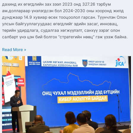
дахинд их өгөгдлийн зах зээл 2023 онд 327.26 тэрбум
ам.доллараар үнэлэгдсэн бол 2024-2030 оны хооронд жилд
дунджаар 14.9 хувиар өсөх тооцоолол гарсан. Түүнчлэн Олон
улсын байгууллагуудаас өгөгдлийг эдийн засаг, инновац,
төрийн удирдлага, судалгаа хөгжүүлэлт, санхүү зэрэг олон
салбарт үнэ цэн бий болгох “стратегийн нөөц” гэж үзэж байна.
Read More »
Онц
чухал
мэдээллийн
дэд
бүтцийн
кибер
аюулгүй
байдлын
сургалтад
150
албан
хаагчийг