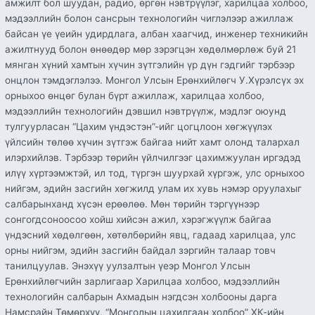
амжилт бол шуудан, радио, өргөн нэвтрүүлэг, харилцаа холбоо,
мэдээллийн болон сансрын технологийн чиглэлээр ажиллаж
байсан үе үеийн удирдлага, албан хаагчид, инженер техникийн
ажилтнууд болон өнөөдөр мөр зэрэгцэн хөдөлмөрлөж буй 21
мянган хүний хамтын хүчин зүтгэлийн үр дүн гэдгийг тэрбээр
онцлон тэмдэглэлээ. Монгол Улсын Ерөнхийлөгч У.Хүрэлсүх эх
орныхоо өнцөг булан бүрт ажиллаж, харилцаа холбоо,
мэдээллийн технологийн дэвшил нэвтрүүлж, мэдлэг оюунд
тулгуурласан “Цахим үндэстэн”-ийг цогцлоон хөгжүүлэх
үйлсийн төлөө хүчин зүтгэж байгаа нийт хамт олонд талархал
илэрхийлэв. Тэрбээр төрийн үйлчилгээг цахимжуулан иргэдэд
илүү хүртээмжтэй, ил тод, түргэн шуурхай хүргэж, улс орныхоо
нийгэм, эдийн засгийн хөгжилд улам их хувь нэмэр оруулахыг
салбарынханд хүсэн ерөөлөө. Мөн төрийн тэргүүнээр
сонгогдсоноосоо хойш хийсэн ажил, хэрэгжүүлж байгаа
үндэсний хөдөлгөөн, хөтөлбөрийн явц, гадаад харилцаа, улс
орны нийгэм, эдийн засгийн байдал зэргийн талаар товч
танилцуулав. Энэхүү уулзалтын үеэр Монгол Улсын
Ерөнхийлөгчийн зарлигаар Харилцаа холбоо, мэдээллийн
технологийн салбарын Ахмадын нэгдсэн холбооны дарга
Намсрайн Төмөрхүү, “Монголын цахилгаан холбоо” ХК-ийн