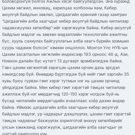
боловсронгуй болгох Ажлын хэсэг байгуулагдсан. Энэ хүрээнд
Цахим хөгжил, инновац, харилцаа холбооны яам, Кибер
аюулгүй байдлын зөвлөл, Цагдаагийн ерөнхий газар хамтран
“Цагдаагийн алба хаагчдыг кибер аюулгүй байдлын чиглэлээр
чадавхжуулах хөтөлбөр”-ийг хэрэгжүүлж байна. Кибер аюулгүй
байдлын мэдлэг нь зөвхөн мэдээллийн технологийн ажилтны
бус, хууль сахиулах байгууллагын алба хаагч бүрийн эзэмших
суурь чадамж болсон” хэмээн онцоллоо. Монгол Улс НҮБ-ын
Цахим засаглалын хөгжлийн индексээр 193 орноос 46-д, Ази,
Номхон далайн бүс нутагт 13 дугаарт эрэмбэлэгдэж байна.
Гэвч цахим хөгжилтэй зэрэгцэн цахим орчин дахь эрсдэл
нэмэгдсээр буй. Өнөөдөр бүртгэгдэж буй нийт гэмт хэргийн 35
хувь буюу гурван гэмт хэрэг тутмын нэг нь цахим орчинд
үйлдэгдэж байна. Мөн кибер гэмт хэрэгтэй тэмцэх чиглэлээр
ажиллаж буй нэг мөрдөгчид 120-150 хэрэг ногдож буй нь
бусад чиглэлийн мөрдөгчдийн ачааллаас хоёр дахин өндөр
байна. Иймээс цагдаагийн алба хаагчдын кибер аюулгүй
байдлын мэдлэг, ур чадварыг дээшлүүлэх, цахим гэмт хэрэгтэй
тэмцэх чадавхыг бэхжүүлэх зорилготой энэхүү хөтөлбөрийг
улсын хэмжээнд хэрэгжүүлж, цагдаагийн алба хаагчдыг үе
шаттай хамруулах юм.