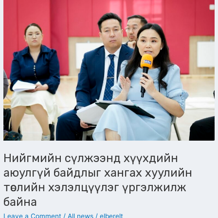
сүлжээнд
хүүхдийн
аюулгүй
байдлыг
хангах
хуулийн
төслийн
хэлэлцүүлэг
үргэлжилж
байна
Нийгмийн сүлжээнд хүүхдийн
аюулгүй байдлыг хангах хуулийн
төслийн хэлэлцүүлэг үргэлжилж
байна
Leave a Comment
/
All news
/
elberelt