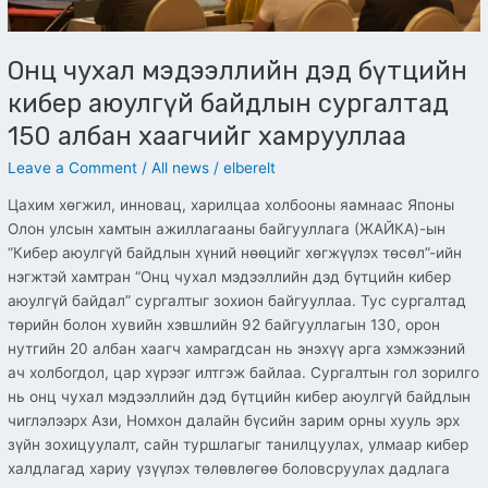
хамрууллаа
Онц чухал мэдээллийн дэд бүтцийн
кибер аюулгүй байдлын сургалтад
150 албан хаагчийг хамрууллаа
Leave a Comment
/
All news
/
elberelt
Цахим хөгжил, инновац, харилцаа холбооны яамнаас Японы
Олон улсын хамтын ажиллагааны байгууллага (ЖАЙКА)-ын
“Кибер аюулгүй байдлын хүний нөөцийг хөгжүүлэх төсөл”-ийн
нэгжтэй хамтран “Онц чухал мэдээллийн дэд бүтцийн кибер
аюулгүй байдал” сургалтыг зохион байгууллаа. Тус сургалтад
төрийн болон хувийн хэвшлийн 92 байгууллагын 130, орон
нутгийн 20 албан хаагч хамрагдсан нь энэхүү арга хэмжээний
ач холбогдол, цар хүрээг илтгэж байлаа. Сургалтын гол зорилго
нь онц чухал мэдээллийн дэд бүтцийн кибер аюулгүй байдлын
чиглэлээрх Ази, Номхон далайн бүсийн зарим орны хууль эрх
зүйн зохицуулалт, сайн туршлагыг танилцуулах, улмаар кибер
халдлагад хариу үзүүлэх төлөвлөгөө боловсруулах дадлага