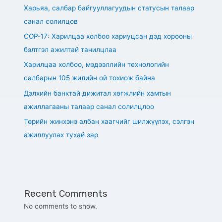
Харьяа, салбар байгууллагуудын статусын талаар
санал солилцов
СОР-17: Харилцаа холбоо хариуцсан дэд хорооны
бэлтгэл ажилтай танилцлаа
Харилцаа холбоо, мэдээллийн технологийн
салбарын 105 жилийн ой тохиож байна
Дэлхийн банктай дижитал хөгжлийн хамтын
ажиллагааны талаар санал солилцлоо
Төрийн жинхэнэ албан хаагчийг шилжүүлэх, сэлгэн
ажиллуулах тухай зар
Recent Comments
No comments to show.