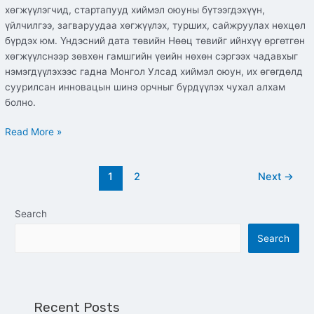
хөгжүүлэгчид, стартапууд хиймэл оюуны бүтээгдэхүүн,
үйлчилгээ, загваруудаа хөгжүүлэх, турших, сайжруулах нөхцөл
бүрдэх юм. Үндэсний дата төвийн Нөөц төвийг ийнхүү өргөтгөн
хөгжүүлснээр зөвхөн гамшгийн үеийн нөхөн сэргээх чадавхыг
нэмэгдүүлэхээс гадна Монгол Улсад хиймэл оюун, их өгөгдөлд
суурилсан инновацын шинэ орчныг бүрдүүлэх чухал алхам
болно.
Read More »
1
2
Next
→
Search
Search
Recent Posts