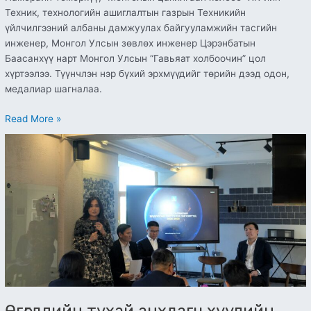
Техник, технологийн ашиглалтын газрын Техникийн
үйлчилгээний албаны дамжуулах байгууламжийн тасгийн
инженер, Монгол Улсын зөвлөх инженер Цэрэнбатын
Баасанхүү нарт Монгол Улсын “Гавьяат холбоочин” цол
хүртээлээ. Түүнчлэн нэр бүхий эрхмүүдийг төрийн дээд одон,
медалиар шагналаа.
Read More »
Өгөгдлийн
тухай
анхдагч
хуулийн
хэлэлцүүлэг
үргэлжилж
байна