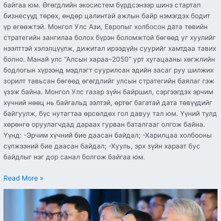
байгаа юм. Өгөгдлийн экосистем бүрдсэнээр шинэ стартап
бизнесүүд төрөх, өндөр цалинтай ажлын байр нэмэгдэх бодит
үр өгөөжтэй. Монгол Улс Ази, Европыг холбосон дата төвийн
стратегийн зангилаа болох бүрэн боломжтой бөгөөд уг хуулийг
нээлттэй хэлэлцүүлж, дижитал ирээдүйн суурийг хамтдаа тавих
болно. Манай улс “Алсын хараа–2050” урт хугацааны хөгжлийн
бодлогын хүрээнд мэдлэгт суурилсан эдийн засаг руу шилжих
зорилт тавьсан бөгөөд өгөгдлийг улсын стратегийн баялаг гэж
үзэж байна. Монгол Улс газар зүйн байршил, сэргээгдэх эрчим
хүчний нөөц нь байгальд ээлтэй, өртөг багатай дата төвүүдийг
байгуулж, бүс нутагтаа өрсөлдөх гол давуу тал юм. Үүний тулд
хөрөнгө оруулагчдад дараах гурван баталгааг олгож байна.
Үүнд: -Эрчим хүчний бие даасан байдал; -Харилцаа холбооны
сүлжээний бие даасан байдал; -Хууль, эрх зүйн хараат бус
байдлыг нэг дор санал болгож байгаа юм.
Read More »
E-
Business
2.0 системийн