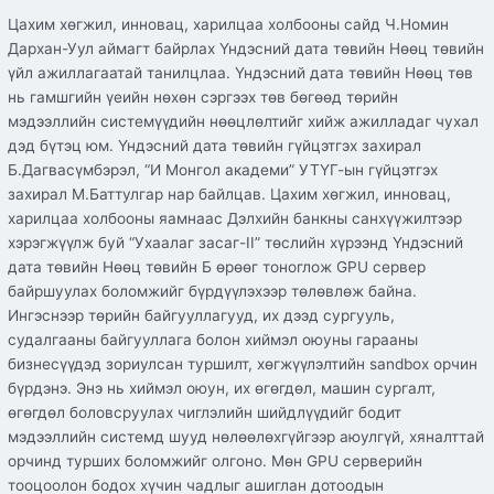
Цахим хөгжил, инновац, харилцаа холбооны сайд Ч.Номин
Дархан-Уул аймагт байрлах Үндэсний дата төвийн Нөөц төвийн
үйл ажиллагаатай танилцлаа. Үндэсний дата төвийн Нөөц төв
нь гамшгийн үеийн нөхөн сэргээх төв бөгөөд төрийн
мэдээллийн системүүдийн нөөцлөлтийг хийж ажилладаг чухал
дэд бүтэц юм. Үндэсний дата төвийн гүйцэтгэх захирал
Б.Дагвасүмбэрэл, “И Монгол академи” УТҮГ-ын гүйцэтгэх
захирал М.Баттулгар нар байлцав. Цахим хөгжил, инновац,
харилцаа холбооны яамнаас Дэлхийн банкны санхүүжилтээр
хэрэгжүүлж буй “Ухаалаг засаг-II” төслийн хүрээнд Үндэсний
дата төвийн Нөөц төвийн Б өрөөг тоноглож GPU сервер
байршуулах боломжийг бүрдүүлэхээр төлөвлөж байна.
Ингэснээр төрийн байгууллагууд, их дээд сургууль,
судалгааны байгууллага болон хиймэл оюуны гарааны
бизнесүүдэд зориулсан туршилт, хөгжүүлэлтийн sandbox орчин
бүрдэнэ. Энэ нь хиймэл оюун, их өгөгдөл, машин сургалт,
өгөгдөл боловсруулах чиглэлийн шийдлүүдийг бодит
мэдээллийн системд шууд нөлөөлөхгүйгээр аюулгүй, хяналттай
орчинд турших боломжийг олгоно. Мөн GPU серверийн
тооцоолон бодох хүчин чадлыг ашиглан дотоодын