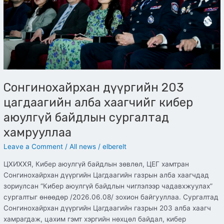
кибер
аюулгүй
байдлын
сургалтад
хамрууллаа
Сонгинохайрхан дүүргийн 203
цагдаагийн алба хаагчийг кибер
аюулгүй байдлын сургалтад
хамрууллаа
Leave a Comment
/
All news
/
elberelt
ЦХИХХЯ, Кибер аюулгүй байдлын зөвлөл, ЦЕГ хамтран
Сонгинохайрхан дүүргийн Цагдаагийн газрын алба хаагчдад
зориулсан “Кибер аюулгүй байдлын чиглэлээр чадавхжуулах”
сургалтыг өнөөдөр /2026.06.08/ зохион байгууллаа. Сургалтад
Сонгинохайрхан дүүргийн Цагдаагийн газрын 203 алба хаагч
хамрагдаж, цахим гэмт хэргийн нөхцөл байдал, кибер