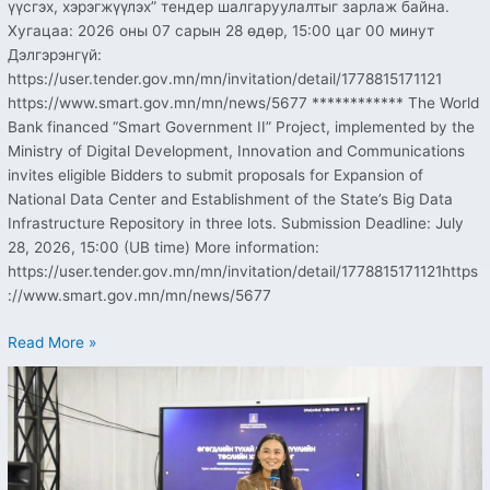
үүсгэх, хэрэгжүүлэх” тендер шалгаруулалтыг зарлаж байна.
Хугацаа: 2026 оны 07 сарын 28 өдөр, 15:00 цаг 00 минут
Дэлгэрэнгүй:
https://user.tender.gov.mn/mn/invitation/detail/1778815171121
https://www.smart.gov.mn/mn/news/5677 ************ The World
Bank financed “Smart Government II” Project, implemented by the
Ministry of Digital Development, Innovation and Communications
invites eligible Bidders to submit proposals for Expansion of
National Data Center and Establishment of the State’s Big Data
Infrastructure Repository in three lots. Submission Deadline: July
28, 2026, 15:00 (UB time) More information:
https://user.tender.gov.mn/mn/invitation/detail/1778815171121https
://www.smart.gov.mn/mn/news/5677
Read More »
Өгөгдлийн
тухай
анхдагч
хуулийн
төслийн