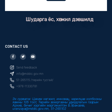
Шударга ёс, хөгжил дэвшилд
CONTACT US
F
T
Y
a
w
o
c
i
u
e
t
t
b
t
u
Send feedback
o
e
b
o
r
e
info@mddic.gov.mn
k
-
51-265115 /төрийн тусгай/
f
+976-11330781
Эх сурвалж: Цахим хөгжил, инновац, харилцаа холбооны
яамны 105 тоот, Төрийн захиргааны удирдлагын газрын
Архив, бичиг хэргийн мэргэжилтэн Б.Уранзаяа,
uranzaya@mddic.gov.mn, 51-265102