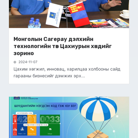
Монголын Carepay дэлхийн
технологийн төв Цахиурын хөндийг
зорино
2024-11-07
Цахим хөгжил, инновац, харилцаа холбооны сайд
гарааны бизнесийг дэмжих эрх...