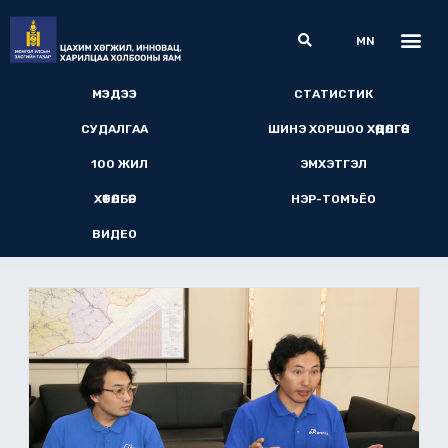
Skip
Me
Search
to
MN
content
МЭДЭЭ​
СТАТИСТИК
СУДАЛГАА
ШИНЭ ХОРШОО ХӨДӨЛГӨӨН
100 ЖИЛ
ЭМХЭТГЭЛ
ХӨТӨЛБӨР
НЭР-ТОМЪЁО
ВИДЕО