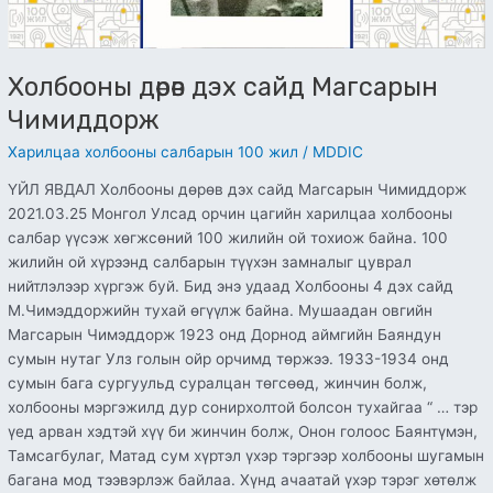
Холбооны дөрөв дэх сайд Магсарын
Чимиддорж
Харилцаа холбооны салбарын 100 жил
/
MDDIC
ҮЙЛ ЯВДАЛ Холбооны дөрөв дэх сайд Магсарын Чимиддорж
2021.03.25 Монгол Улсад орчин цагийн харилцаа холбооны
салбар үүсэж хөгжсөний 100 жилийн ой тохиож байна. 100
жилийн ой хүрээнд салбарын түүхэн замналыг цуврал
нийтлэлээр хүргэж буй. Бид энэ удаад Холбооны 4 дэх сайд
М.Чимэддоржийн тухай өгүүлж байна. Мушаадан овгийн
Магсарын Чимэддорж 1923 онд Дорнод аймгийн Баяндун
сумын нутаг Улз голын ойр орчимд төржээ. 1933-1934 онд
сумын бага сургуульд суралцан төгсөөд, жинчин болж,
холбооны мэргэжилд дур сонирхолтой болсон тухайгаа “ … тэр
үед арван хэдтэй хүү би жинчин болж, Онон голоос Баянтүмэн,
Тамсагбулаг, Матад сум хүртэл үхэр тэргээр холбооны шугамын
багана мод тээвэрлэж байлаа. Хүнд ачаатай үхэр тэрэг хөтөлж