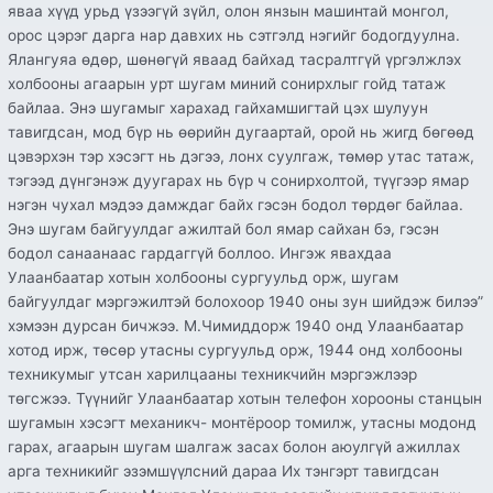
яваа хүүд урьд үзээгүй зүйл, олон янзын машинтай монгол,
орос цэрэг дарга нар давхих нь сэтгэлд нэгийг бодогдуулна.
Ялангуяа өдөр, шөнөгүй яваад байхад тасралтгүй үргэлжлэх
холбооны агаарын урт шугам миний сонирхлыг гойд татаж
байлаа. Энэ шугамыг харахад гайхамшигтай цэх шулуун
тавигдсан, мод бүр нь өөрийн дугаартай, орой нь жигд бөгөөд
цэвэрхэн тэр хэсэгт нь дэгээ, лонх суулгаж, төмөр утас татаж,
тэгээд дүнгэнэж дуугарах нь бүр ч сонирхолтой, түүгээр ямар
нэгэн чухал мэдээ дамждаг байх гэсэн бодол төрдөг байлаа.
Энэ шугам байгуулдаг ажилтай бол ямар сайхан бэ, гэсэн
бодол санаанаас гардаггүй боллоо. Ингэж явахдаа
Улаанбаатар хотын холбооны сургуульд орж, шугам
байгуулдаг мэргэжилтэй болохоор 1940 оны зун шийдэж билээ”
хэмээн дурсан бичжээ. М.Чимиддорж 1940 онд Улаанбаатар
хотод ирж, төсөр утасны сургуульд орж, 1944 онд холбооны
техникумыг утсан харилцааны техникчийн мэргэжлээр
төгсжээ. Түүнийг Улаанбаатар хотын телефон хорооны станцын
шугамын хэсэгт механикч- монтёроор томилж, утасны модонд
гарах, агаарын шугам шалгаж засах болон аюулгүй ажиллах
арга техникийг эзэмшүүлсний дараа Их тэнгэрт тавигдсан