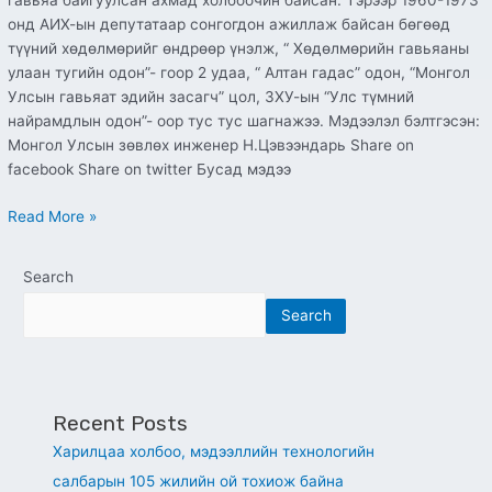
гавьяа байгуулсан ахмад холбоочин байсан. Тэрээр 1960-1973
онд АИХ-ын депутатаар сонгогдон ажиллаж байсан бөгөөд
түүний хөдөлмөрийг өндрөөр үнэлж, “ Хөдөлмөрийн гавьяаны
улаан тугийн одон”- гоор 2 удаа, “ Алтан гадас” одон, “Монгол
Улсын гавьяат эдийн засагч” цол, ЗХУ-ын “Улс түмний
найрамдлын одон”- оор тус тус шагнажээ. Мэдээлэл бэлтгэсэн:
Монгол Улсын зөвлөх инженер Н.Цэвээндарь Share on
facebook Share on twitter Бусад мэдээ
Read More »
Search
Search
Recent Posts
Харилцаа холбоо, мэдээллийн технологийн
салбарын 105 жилийн ой тохиож байна