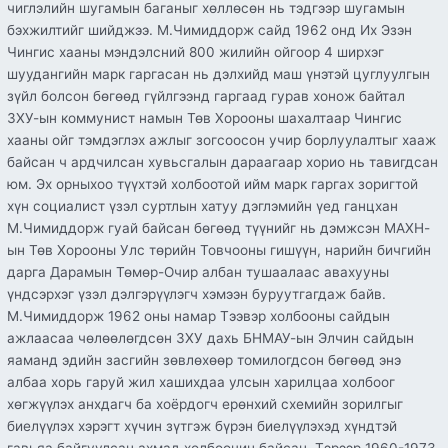
чиглэлийн шугамын баганыг хөллөсөн нь тэдгээр шугамын
бэхжилтийг шийджээ. М.Чимиддорж сайд 1962 онд Их Эзэн
Чингис хааны мэндэлсний 800 жилийн ойгоор 4 ширхэг
шуудангийн марк гаргасан нь дэлхийд маш үнэтэй цуглуулгын
зүйл болсон бөгөөд гүйлгээнд гаргаад гурав хонож байтал
ЗХУ-ын коммунист намын Төв Хорооны шахалтаар Чингис
хааны ойг тэмдэглэх ажлыг зогсоосон учир борлуулалтыг хааж
байсан ч ардчилсан хувьсгалын дараагаар хорио нь тавигдсан
юм. Эх орныхоо түүхтэй холбоотой ийм марк гаргах зоригтой
хүн социалист үзэл суртлын хатуу дэглэмийн үед ганцхан
М.Чимиддорж гуай байсан бөгөөд түүнийг нь дэмжсэн МАХН-
ын Төв Хорооны Улс төрийн Товчооны гишүүн, нарийн бичгийн
дарга Дарамын Төмөр-Очир албан тушаалаас авахууны
үндсэрхэг үзэл дэлгэрүүлэгч хэмээн буруутгагдаж байв.
М.Чимиддорж 1962 оны намар Тээвэр холбооны сайдын
ажлаасаа чөлөөлөгдсөн ЗХУ дахь БНМАУ-ын Элчин сайдын
яаманд эдийн засгийн зөвлөхөөр томилогдсон бөгөөд энэ
албаа хорь гаруй жил хашихдаа улсын харилцаа холбоог
хөгжүүлэх анхдагч ба хоёрдогч ерөнхий схемийн зорилгыг
биелүүлэх хэрэгт хүчин зүтгэж бүрэн биелүүлэхэд хүндтэй