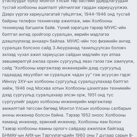
утаснуудыг буюу Монгол Улсын төр засгийн удирдлагуудын
тусгай холбооны ашиглалт үйлчилгээг гардан хариуцуулжээ.
Дээрх үүргээ хариуцлагатай гүйцэтгэж, 1944-1946 онд тусгай
байрны телефон техникчээр ажиллаж, мөн Холбооны
техникумд багшилж байв. Үүний зэрэгцээ тэрээр МУИС-ийн
бэлтгэл ангид оройгоор суралцан, өөрийн мэдлэгээ
дээшлүүлэхэд анхаарч байлаа. МУИС-ийн тоо физикийн ангид
суралцах болсноо сайд З.Аюурзанад танилцуулсан боловч
эхлээд чухал ажил хариуцсан сайдын мэдлийн хүн атлаа
зөвшөөрөлгүй ажлаа орхин сургуульд явах гэлээ гэж зэмлүүлж,
сайд “Холбооны мэргэжлээр инженерийн дээд сургуульд
гадаадад явуулбал чи суралцаж чадах уу” гэж асуусан гэдэг.
Ийнхүү ЗХУ-ын холбооны сургуульд суралцуулахаар бэлтгэл
хийж, 1946 онд Москва хотын Холбооны цахилгаан техникийн
дээд сургуульд суралцахаар элсэн орж, 1951 онд тус
сургуулийг радио холбооны инженерийн мэргэжлээр
амжилттай төгссөн бөгөөд Монгол Улсын холбооны салбарын
анхны инженер болсон байна. Тэрээр 1952 оноос Холбооны
яаманд инженер, ерөнхий инженер, Холбооны яам болон
Тээвэр холбооны яамны орлогч сайдаар ажиллаж байгаад
БНМАУ-ын АИХ-ын Тэргүүлэгчдийн 1960 оны 7 дугаар сарын 8-