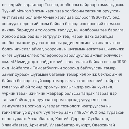
ны өдрийн зарлигаар Тээвэр, холбооны сайдаар томилогджээ.
Түүний Монгол Улсын харилцаа холбооны хөгжилд оруулсан
үнэт гавьяа бол БНМАУ-ын харилцаа холбоог 1960-1975 онд
хөгжүүлэх ерөнхий схем байсан бөгөөд энэ ерөнхий схемээс
анхлан баригдсан томоохон төслүүд нь Холбооны төв барилга,
Хонхор дахь радио нэвтрүүлэх төв, Наран дахь харилцаа
холбооны зохицуулах хорооны радио долгионы хяналтын төв
болон нийслэл аймаг, хоорондын шугамын өргөтгөн шинэчилж
өнгөт шугам өлгөж телефоноор харилцуулах ажлыг эхлүүлсэн
юм. М.Чимиддорж сайд шинийг санаачлагч байсан нь тэр 1939
онд Чойбалсан Тамсагбулгийн хооронд байгуулсан төмөр
замыг хурааж шугамын баганын төмөр хөл хийж бэхлэх ажил
байсан бөгөөд эзгүй хээр төмөр замын ган рельсийг тайрна
гэдэг хүний ой тойнд оромгүй ажлыг идэр есийн хүйтэнд,
үүрийн таван жингийн жавраар рельсээ тайрах газраа дэр
тавьж байгаад хасуураар ором гаргаад үзүүр дээр нь
лантуугаар цохиход хугардаг технологи нэвтрүүлсэн нь
гайхалтай үр дүн өгч уул төмөр замыг 1957-1960 онд гуравхан
өвөл хурааж Улаанбаатар, Хэнтий, Дорнод, Сүхбаатар,
Улаанбаатар, Архангай, Улаанбаатар Хужирт, Өвөрхангай