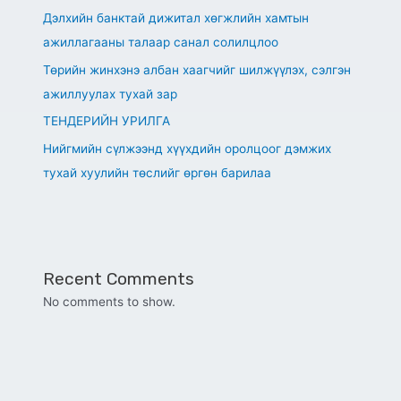
Дэлхийн банктай дижитал хөгжлийн хамтын
ажиллагааны талаар санал солилцлоо
Төрийн жинхэнэ албан хаагчийг шилжүүлэх, сэлгэн
ажиллуулах тухай зар
ТЕНДЕРИЙН УРИЛГА
Нийгмийн сүлжээнд хүүхдийн оролцоог дэмжих
тухай хуулийн төслийг өргөн барилаа
Recent Comments
No comments to show.