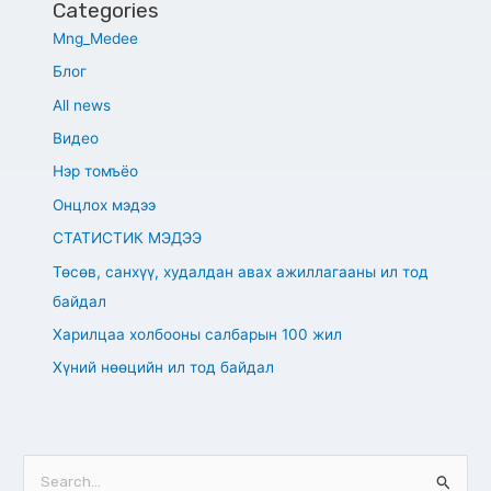
Categories
Mng_Medee
Блог
All news
Видео
Нэр томъёо
Онцлох мэдээ
СТАТИСТИК МЭДЭЭ
Төсөв, санхүү, худалдан авах ажиллагааны ил тод
байдал
Харилцаа холбооны салбарын 100 жил
Хүний нөөцийн ил тод байдал
S