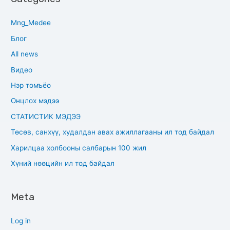
Mng_Medee
Блог
All news
Видео
Нэр томъёо
Онцлох мэдээ
СТАТИСТИК МЭДЭЭ
Төсөв, санхүү, худалдан авах ажиллагааны ил тод байдал
Харилцаа холбооны салбарын 100 жил
Хүний нөөцийн ил тод байдал
Meta
Log in