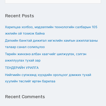
e
a
Recent Posts
r
c
Харилцаа холбоо, мэдээллийн технологийн салбарын 105
h
жилийн ой тохиож байна
f
Дэлхийн банктай дижитал хөгжлийн хамтын ажиллагааны
o
талаар санал солилцлоо
r
Төрийн жинхэнэ албан хаагчийг шилжүүлэх, сэлгэн
:
ажиллуулах тухай зар
ТЕНДЕРИЙН УРИЛГА
Нийгмийн сүлжээнд хүүхдийн оролцоог дэмжих тухай
хуулийн төслийг өргөн барилаа
Recent Comments