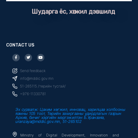
Шударга ёс, хөгжил дэвшилд
CONTACT US
F
T
Y
a
w
o
c
i
u
e
t
t
b
t
u
Send feedback
o
e
b
o
r
e
info@mddic.gov.mn
k
-
51-265115 /төрийн тусгай/
f
+976-11330781
Эх сурвалж: Цахим хөгжил, инновац, харилцаа холбооны
яамны 105 тоот, Төрийн захиргааны удирдлагын газрын
Архив, бичиг хэргийн мэргэжилтэн Б.Уранзаяа,
uranzaya@mddic.gov.mn, 51-265102
Ministry of Digital Development, Innovation and