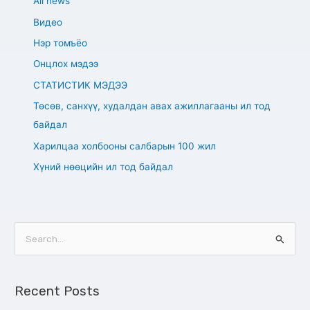
All news
Видео
Нэр томъёо
Онцлох мэдээ
СТАТИСТИК МЭДЭЭ
Төсөв, санхүү, худалдан авах ажиллагааны ил тод
байдал
Харилцаа холбооны салбарын 100 жил
Хүний нөөцийн ил тод байдал
S
e
a
Recent Posts
r