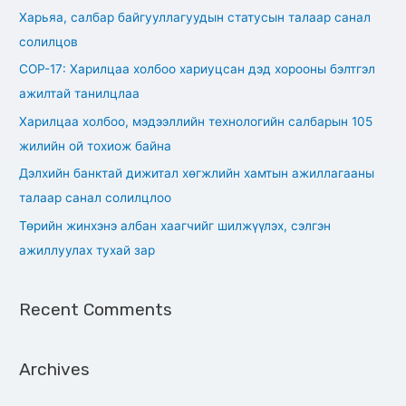
c
Харьяа, салбар байгууллагуудын статусын талаар санал
h
солилцов
f
СОР-17: Харилцаа холбоо хариуцсан дэд хорооны бэлтгэл
o
ажилтай танилцлаа
r
Харилцаа холбоо, мэдээллийн технологийн салбарын 105
:
жилийн ой тохиож байна
Дэлхийн банктай дижитал хөгжлийн хамтын ажиллагааны
талаар санал солилцлоо
Төрийн жинхэнэ албан хаагчийг шилжүүлэх, сэлгэн
ажиллуулах тухай зар
Recent Comments
Archives