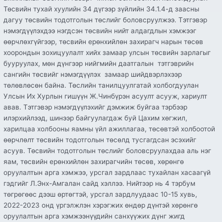
Төсвийн тухай хуулийн 34 дүгээр зүйлийн 34.1.4-д заасны
дагуу төсвийн тодотголын төслийг боловсруулжээ. Тэтгэвэр
нэмэгдүүлэхдээ нэгдсэн төсвийн нийт алдагдлын хэмжээг
өөрчлөхгүйгээр, төсвийн ерөнхийлөн захирагч нарын төсөв
хоорондын зохицуулалт хийх замаар улсын төсвийн зарлагыг
бууруулах, мөн дүнгээр нийгмийн даатгалын тэтгэврийн
сангийн төсвийг нэмэгдүүлэх замаар шийдвэрлэхээр
төлөвлөсөн байна. Төслийн танилцуулгатай холбогдуулан
Улсын Их Хурлын гишүүн Ж.Чинбүрэн асуулт асууж, хариулт
авав. Тэтгэвэр нэмэгдүүлэхийг дэмжиж буйгаа тэрбээр
илэрхийлээд, шинээр байгуулагдаж буй Цахим хөгжил,
харилцаа холбооны яамны үйл ажиллагаа, төсөвтэй холбоотой
өөрчлөлт төсвийн тодотголын төсөлд тусгагдсан эсэхийг
асуув. Төсвийн тодотголын төслийг боловсруулахдаа аль нэг
яам, төсвийн ерөнхийлөн захирагчийн төсөв, хөрөнгө
оруулалтын арга хэмжээ, урсгал зардлаас тухайлан хасаагүй
гэдгийг Л.Энх-Амгалан сайд хэллээ. Нийтээр нь 4 тэрбум
төгрөгөөс дээш өртөгтэй, урсгал зардлуудаас 10-15 хувь,
2022-2023 онд үргэлжлэн хэрэгжих өндөр дүнтэй хөрөнгө
оруулалтын арга хэмжээнүүдийн санхүүжих дүнг жигд