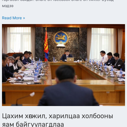
мэдээ
Read More »
Цахим
хөгжил,
харилцаа
холбооны
яам
байгуулагдлаа
Цахим хөгжил, харилцаа холбооны
яам байгуулагдлаа