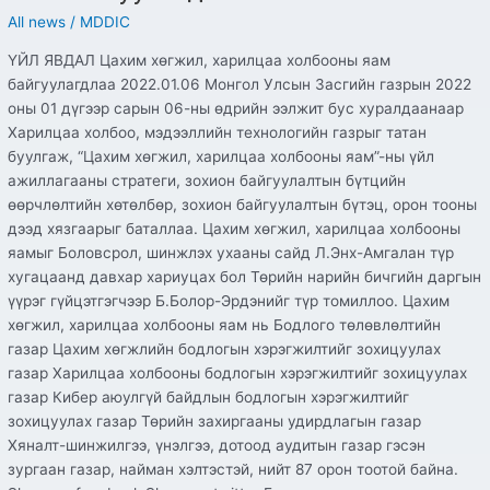
All news
/
MDDIC
ҮЙЛ ЯВДАЛ Цахим хөгжил, харилцаа холбооны яам
байгуулагдлаа 2022.01.06 Монгол Улсын Засгийн газрын 2022
оны 01 дүгээр сарын 06-ны өдрийн ээлжит бус хуралдаанаар
Харилцаа холбоо, мэдээллийн технологийн газрыг татан
буулгаж, “Цахим хөгжил, харилцаа холбооны яам”-ны үйл
ажиллагааны стратеги, зохион байгуулалтын бүтцийн
өөрчлөлтийн хөтөлбөр, зохион байгуулалтын бүтэц, орон тооны
дээд хязгаарыг баталлаа. Цахим хөгжил, харилцаа холбооны
яамыг Боловсрол, шинжлэх ухааны сайд Л.Энх-Амгалан түр
хугацаанд давхар хариуцах бол Төрийн нарийн бичгийн даргын
үүрэг гүйцэтгэгчээр Б.Болор-Эрдэнийг түр томиллоо. Цахим
хөгжил, харилцаа холбооны яам нь Бодлого төлөвлөлтийн
газар Цахим хөгжлийн бодлогын хэрэгжилтийг зохицуулах
газар Харилцаа холбооны бодлогын хэрэгжилтийг зохицуулах
газар Кибер аюулгүй байдлын бодлогын хэрэгжилтийг
зохицуулах газар Төрийн захиргааны удирдлагын газар
Хяналт-шинжилгээ, үнэлгээ, дотоод аудитын газар гэсэн
зургаан газар, найман хэлтэстэй, нийт 87 орон тоотой байна.