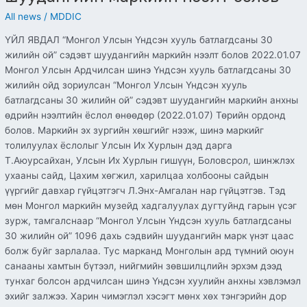
30
All news
/
MDDIC
жилийн
ҮЙЛ ЯВДАЛ “Монгол Улсын Үндсэн хууль батлагдсаны 30
ой”
жилийн ой” сэдэвт шуудангийн маркийн нээлт болов 2022.01.07
сэдэвт
Монгол Улсын Ардчилсан шинэ Үндсэн хууль батлагдсаны 30
шуудангийн
жилийн ойд зориулсан “Монгол Улсын Үндсэн хууль
маркийн
батлагдсаны 30 жилийн ой” сэдэвт шуудангийн маркийн анхны
нээлт
өдрийн нээлтийн ёслол өнөөдөр (2022.01.07) Төрийн ордонд
болов
болов. Маркийн эх зургийн хөшгийг нээж, шинэ маркийг
толилуулах ёслолыг Улсын Их Хурлын дэд дарга
Т.Аюурсайхан, Улсын Их Хурлын гишүүн, Боловсрол, шинжлэх
ухааны сайд, Цахим хөгжил, харилцаа холбооны сайдын
үүргийг давхар гүйцэтгэгч Л.Энх-Амгалан нар гүйцэтгэв. Тэд
мөн Монгол маркийн музейд хадгалуулах дугтуйнд гарын үсэг
зурж, тамгалснаар “Монгол Улсын Үндсэн хууль батлагдсаны
30 жилийн ой” 1096 дахь сэдвийн шуудангийн марк үнэт цаас
болж буйг зарлалаа. Тус марканд Монголын ард түмний оюун
санааны хамтын бүтээл, нийгмийн зөвшилцлийн эрхэм дээд
тунхаг болсон ардчилсан шинэ Үндсэн хуулийн анхны хэвлэмэл
эхийг залжээ. Харин чимэглэл хэсэгт мөнх хөх тэнгэрийн дор