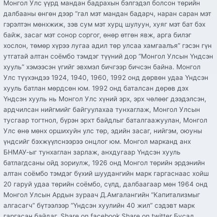
Монгол Улс үүрд мандан бадрахын бэлгэдэл болсон төрийн
далбааны өнгөн дээр “гал мэт мандан бадарч, наран саран мэт
гэрэлтэн мөнхжиж, зэв сум мэт хурц шулуун, хуяг мэт бат бэх
байж, засаг мэт сонор соргог, өнөр өтгөн явж, арга билэг
хослон, төмөр хүрээ лугаа адил төр улсаа хамгаалъя” гэсэн гүн
утгатай алтан соёмбо тэмдэг түүний дор “Монгол Улсын Үндсэн
хууль” хэмээсэн үгийг эвхмэл бичгээр бичсэн байна. Монгол
Улс түүхэндээ 1924, 1940, 1960, 1992 онд дөрвөн удаа Үндсэн
хууль батлан мөрдсөн юм. 1992 онд баталсан дөрөв дэх
Үндсэн хууль нь Монгол Улс хүний эрх, эрх чөлөөг дээдэлсэн,
ардчилсан нийгмийг байгуулахаа тунхаглаж, Монгол Улсын
тусгаар тогтнол, бүрэн эрхт байдлыг баталгаажуулан, Монгол
Улс өнө мөнх оршихуйн улс төр, эдийн засаг, нийгэм, оюуны
үндсийг бэхжүүлснээрээ онцлог юм. Монгол марканд анх
БНМАУ-ыг тунхаглан зарлаж, анхдугаар Үндсэн хууль
батлагдсаны ойд зориулж, 1926 онд Монгол төрийн эрдэнийн
алтан соёмбо тэмдэг бүхий шуудангийн марк гаргаснаас хойш
20 гаруй удаа төрийн соёмбо, сүлд, далбаагаар мөн 1964 онд
Монгол Улсын Ардын зураач Д.Амгалангийн “Капитализмыг
алгасагч” бүтээлээр “Үндсэн хуулийн 40 жил” сэдэвт марк
гаргасан байдаг. Share on facebook Share on twitter Бусад