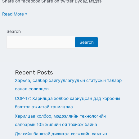
Share on facebook Share on twitter Бусад мэдээ
Read More »
Search
Search
Recent Posts
Харьяа, салбар байгууллагуудын статусын талаар
санал солилцов
СОР-17: Харилцаа холбоо хариуцсан дэд хорооны
бэлтгэл ажилтай танилцлаа
Харилцаа холбоо, мэдээллийн технологийн
салбарын 105 жилийн ой тохиож байна
Дэлхийн банктай дижитал хөгжлийн хамтын