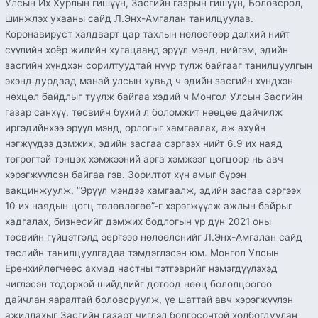
Улсын Их Хурлын гишүүн, Засгийн газрын гишүүн, Боловсрол,
шинжлэх ухааны сайд Л.Энх-Амгалан танилцуулав.
Коронавируст халдварт цар тахлын нөлөөгөөр дэлхий нийт
сүүлийн хоёр жилийн хугацаанд эрүүл мэнд, нийгэм, эдийн
засгийн хүндхэн сорилтуудтай нүүр тулж байгааг танилцуулгын
эхэнд дурдаад манай улсын хувьд ч эдийн засгийн хүндхэн
нөхцөл байдлыг туулж байгаа хэдий ч Монгол Улсын Засгийн
газар санхүү, төсвийн бүхий л боломжит нөөцөө дайчилж
иргэдийнхээ эрүүл мэнд, орлогыг хамгаалах, аж ахуйн
нэгжүүдээ дэмжих, эдийн засгаа сэргээх нийт 6.9 их наяд
төгрөгтэй тэнцэх хэмжээний арга хэмжээг цогцоор нь авч
хэрэгжүүлсэн байгаа гэв. Зорилтот хүн амыг бүрэн
вакцинжуулж, “Эрүүл мэндээ хамгаалж, эдийн засгаа сэргээх
10 их наядын цогц төлөвлөгөө”-г хэрэгжүүлж ажлын байрыг
хадгалах, бизнесийг дэмжих бодлогын үр дүн 2021 оны
төсвийн гүйцэтгэлд эергээр нөлөөлснийг Л.Энх-Амгалан сайд
төслийн танилцуулгадаа тэмдэглэсэн юм. Монгол Улсын
Ерөнхийлөгчөөс ахмад настны тэтгэврийг нэмэгдүүлэхэд
чиглэсэн тодорхой шийдлийг дотоод нөөц бололцоогоо
дайчлан яаралтай боловсруулж, үе шаттай авч хэрэгжүүлэн
ажиллахыг Засгийн газарт чиглэл болгосонтой холбогдуулан