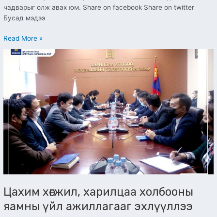
чадварыг олж авах юм. Share on facebook Share on twitter
Бусад мэдээ
Read More »
Цахим
хөгжил,
харилцаа
холбооны
яамны
үйл
ажиллагааг
эхлүүллээ
Цахим хөгжил, харилцаа холбооны
яамны үйл ажиллагааг эхлүүллээ