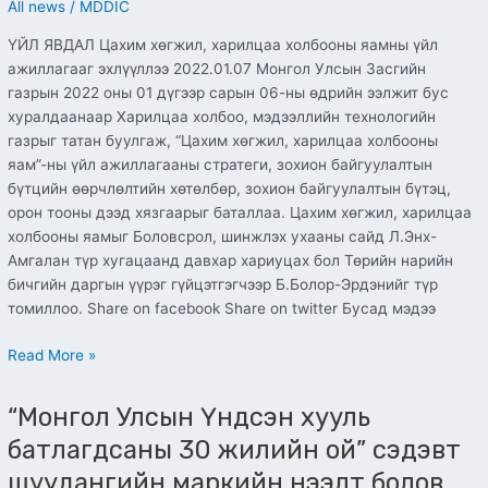
All news
/
MDDIC
ҮЙЛ ЯВДАЛ Цахим хөгжил, харилцаа холбооны яамны үйл
ажиллагааг эхлүүллээ 2022.01.07 Монгол Улсын Засгийн
газрын 2022 оны 01 дүгээр сарын 06-ны өдрийн ээлжит бус
хуралдаанаар Харилцаа холбоо, мэдээллийн технологийн
газрыг татан буулгаж, “Цахим хөгжил, харилцаа холбооны
яам”-ны үйл ажиллагааны стратеги, зохион байгуулалтын
бүтцийн өөрчлөлтийн хөтөлбөр, зохион байгуулалтын бүтэц,
орон тооны дээд хязгаарыг баталлаа. Цахим хөгжил, харилцаа
холбооны яамыг Боловсрол, шинжлэх ухааны сайд Л.Энх-
Амгалан түр хугацаанд давхар хариуцах бол Төрийн нарийн
бичгийн даргын үүрэг гүйцэтгэгчээр Б.Болор-Эрдэнийг түр
томиллоо. Share on facebook Share on twitter Бусад мэдээ
Read More »
“Монгол
“Монгол Улсын Үндсэн хууль
Улсын
Үндсэн
батлагдсаны 30 жилийн ой” сэдэвт
хууль
шуудангийн маркийн нээлт болов
батлагдсаны