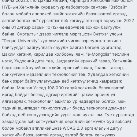
байна 2022.01.10 Цахим хөгжил, харилцаа холбооны яам болон
НҮБ-ын Хөгжлийн хурдасгуур лаборатори хамтран “Вэбсайт
болон мобайл аппликейшнийг хөгжлийн бэрхшээлтэй иргэнд
ээлтэй болгох нь” сургалтыг вэб хөгжүүлэгч нарт зориулан 2022
оны 01 дүгээр сарын 10-12-ны өдрүүдэд зохион байгуулж
байна. Сургалтыг дээрх чиглэлд мэргэшсэн Энэтхэг улсын
“Deque University” хүртээмжийн чиглэлээр сургалт зохион
байгуулдаг байгууллага явуулж байгаа бөгөөд сургалтад
Цахим хөгжил, харилцаа холбооны яам, “e-Mongolia” төслийн
нэгж, Үндэсний дата төв, Цагдаагийн ерөнхий газар, Хөгжлийн
бэрхшээлтэй хүний хөгжлийн ерөнхий газар, Гааль, татвар,
санхүүгийн мэдээллийн технологийг төв, Худалдаа хөгжлийн
банк зэрэг байгууллагуудын веб хөгжүүлэгчид хамрагдаж
байна. Монгол Улсад 108,000 гаруй хөгжлийн бэрхшээлтэй
иргэд байдаг бөгөөд эдгээр иргэдийг цахим орчинд үл
ялгаварлах, технологийг ашиглах ур чадвартай болгох, мөн
тэдний ашигладаг технологиудыг бусад технологи дэмждэг
байхад веб хөгжүүлэгчдийн үүрэг маш чухал юм. Тус сургалтад
хамрагдсан вэб хөгжүүлэгчид өөрсдийн хөгжүүлж буй вэбсайт
болон мобайл аппликейшнээ WCAG 2.0 аргачлалын дагуу
хөгжлийн бэрхшээлтэй иргэнд ээлтэй болгон хөгжүүлэх