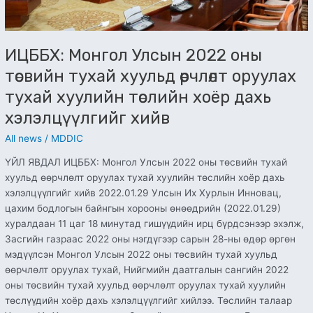
тухай
хуулийн
төслийн
ИЦББХ: Монгол Улсын 2022 оны
хоёр
дахь
төсвийн тухай хуульд өөрчлөлт оруулах
хэлэлцүүлгийг
тухай хуулийн төслийн хоёр дахь
хийв
хэлэлцүүлгийг хийв
All news
/
MDDIC
ҮЙЛ ЯВДАЛ ИЦББХ: Монгол Улсын 2022 оны төсвийн тухай
хуульд өөрчлөлт оруулах тухай хуулийн төслийн хоёр дахь
хэлэлцүүлгийг хийв 2022.01.29 Улсын Их Хурлын Инновац,
цахим бодлогын байнгын хорооны өнөөдрийн (2022.01.29)
хуралдаан 11 цаг 18 минутад гишүүдийн ирц бүрдсэнээр эхэлж,
Засгийн газраас 2022 оны нэгдүгээр сарын 28-ны өдөр өргөн
мэдүүлсэн Монгол Улсын 2022 оны төсвийн тухай хуульд
өөрчлөлт оруулах тухай, Нийгмийн даатгалын сангийн 2022
оны төсвийн тухай хуульд өөрчлөлт оруулах тухай хуулийн
төслүүдийн хоёр дахь хэлэлцүүлгийг хийлээ. Төслийн талаар