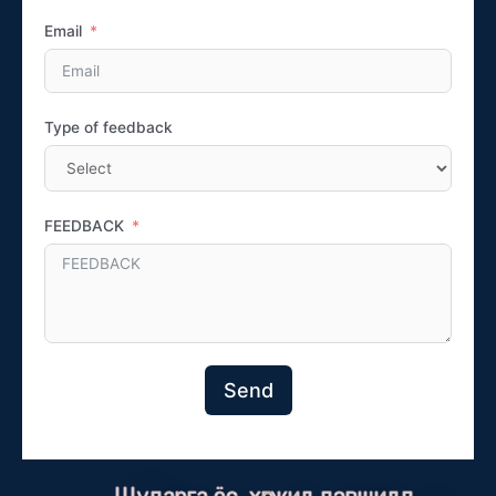
Email
Type of feedback
FEEDBACK
Send
Шударга ёс, хөгжил дэвшилд