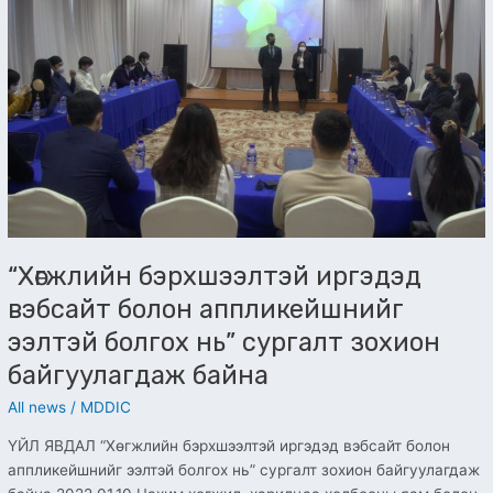
иргэдэд
вэбсайт
болон
аппликейшнийг
ээлтэй
болгох
нь”
сургалт
зохион
байгуулагдаж
байна
“Хөгжлийн бэрхшээлтэй иргэдэд
вэбсайт болон аппликейшнийг
ээлтэй болгох нь” сургалт зохион
байгуулагдаж байна
All news
/
MDDIC
ҮЙЛ ЯВДАЛ “Хөгжлийн бэрхшээлтэй иргэдэд вэбсайт болон
аппликейшнийг ээлтэй болгох нь” сургалт зохион байгуулагдаж