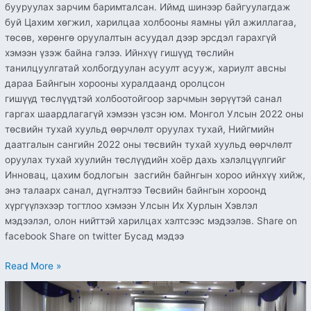
бууруулах зарчим баримталсан. Иймд шинээр байгуулагдаж
буй Цахим хөгжил, харилцаа холбооны яамны үйл ажиллагаа,
төсөв, хөрөнгө оруулалтын асуудал дээр эрсдэл гарахгүй
хэмээн үзэж байна гэлээ. Ийнхүү гишүүд төслийн
танилцуулгатай холбогдуулан асуулт асууж, хариулт авсны
дараа Байнгын хорооны хуралдаанд оролцсон
гишүүд төслүүдтэй холбоотойгоор зарчмын зөрүүтэй санал
гаргах шаардлагагүй хэмээн үзсэн юм. Монгол Улсын 2022 оны
төсвийн тухай хуульд өөрчлөлт оруулах тухай, Нийгмийн
даатгалын сангийн 2022 оны төсвийн тухай хуульд өөрчлөлт
оруулах тухай хуулийн төслүүдийн хоёр дахь хэлэлцүүлгийг
Инновац, цахим бодлогын засгийн байнгын хороо ийнхүү хийж,
энэ талаарх санал, дүгнэлтээ Төсвийн байнгын хороонд
хүргүүлэхээр тогтлоо хэмээн Улсын Их Хурлын Хэвлэл
мэдээлэл, олон нийттэй харилцах хэлтсээс мэдээлэв. Share on
facebook Share on twitter Бусад мэдээ
Read More »
“Хөгжлийн
бэрхшээлтэй