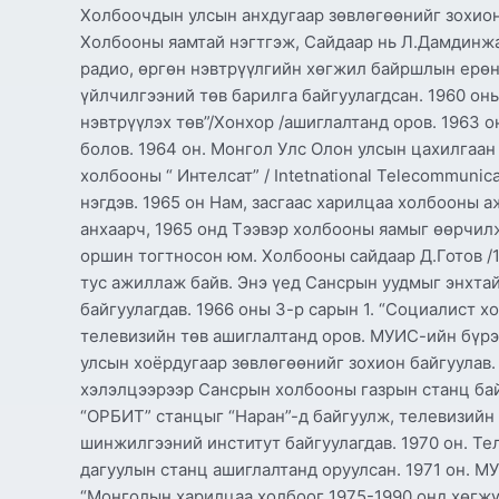
Холбоочдын улсын анхдугаар зөвлөгөөнийг зохион 
Холбооны яамтай нэгтгэж, Сайдаар нь Л.Дамдинжа
радио, өргөн нэвтрүүлгийн хөгжил байршлын ерөнх
үйлчилгээний төв барилга байгуулагдсан. 1960 оны
нэвтрүүлэх төв”/Хонхор /ашиглалтанд оров. 1963 
болов. 1964 он. Монгол Улс Олон улсын цахилгаан
холбооны “ Интелсат” / Intetnational Telecommunica
нэгдэв. 1965 он Нам, засгаас харилцаа холбооны 
анхаарч, 1965 онд Тээвэр холбооны яамыг өөрчилж
оршин тогтносон юм. Холбооны сайдаар Д.Готов /19
тус ажиллаж байв. Энэ үед Сансрын уудмыг энхта
байгуулагдав. 1966 оны 3-р сарын 1. “Социалист хо
телевизийн төв ашиглалтанд оров. МУИС-ийн бүр
улсын хоёрдугаар зөвлөгөөнийг зохион байгуулав
хэлэлцээрээр Сансрын холбооны газрын станц бай
“ОРБИТ” станцыг “Наран”-д байгуулж, телевизийн 
шинжилгээний институт байгуулагдав. 1970 он. Те
дагуулын станц ашиглалтанд оруулсан. 1971 он. М
“Монголын харилцаа холбоог 1975-1990 онд хөгжү