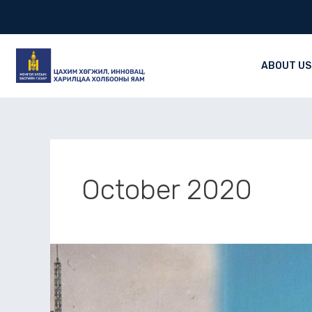
Skip
to
content
ABOUT US
October 2020
Монгол
Улсын
Харилцаа
холбоо,