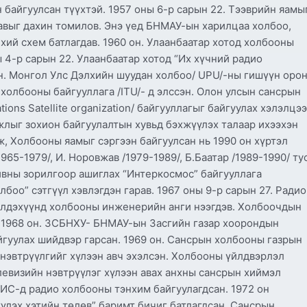
байгуулсан түүхтэй. 1957 оны 6-р сарын 22. Тээврийн яамы
выг дахин томилов. Энэ үед БНМАУ-ын харилцаа холбоо,
ий схем батлагдав. 1960 он. Улаанбаатар хотод холбооны
 4-р сарын 22. Улаанбаатар хотод “Их хүчний радио
он. Монгол Улс Дэлхийн шуудан холбоо/ UPU/-ны гишүүн оро
 холбооны байгууллага /ITU/- д элссэн. Олон улсын сансрын
tions Satellite organization/ байгууллагыг байгуулах хэлэлцэ
ажлыг зохион байгуулалтын хувьд бэхжүүлэх талаар ихээхэн
, Холбооны яамыг сэргээн байгуулсан нь 1990 он хүртэл
65-1979/, И. Норовжав /1979-1989/, Б.Баатар /1989-1990/ тус
йвны зорилгоор ашиглах “Интеркосмос” байгууллага
лбоо” сэтгүүл хэвлэгдэн гарав. 1967 оны 9-р сарын 27. Радио
элдэхүүнд холбооны инженерийн анги нээгдэв. Холбоочдын
. 1968 он. ЗСБНХУ- БНМАУ-ын Засгийн газар хоорондын
гуулах шийдвэр гарсан. 1969 он. Сансрын холбооны газрын
нэвтрүүлгийг хүлээн авч эхэлсэн. Холбооны үйлдвэрлэл
левизийн нэвтрүүлэг хүлээн авах анхны сансрын хиймэл
УИС-д радио холбооны тэнхим байгуулагдсан. 1972 он
үлэх хэтийн төлөв” баримт бичиг батлагдсан. Сансрын