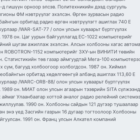
-д гишүүн орноор элсэв. Политехникийн дээд сургууль
олгионы ФМ нэвтрүүлэг эхэлсэн. Өргөн зурвасын радио
байнгын орбитад радио өргөн нэвтрүүлэгт ашиглах 740 Е
рлаар /WAR-SAT-77 / олон улсын хуваарьт бүртгүүлэх
 1978 он. Цаг уурын байгууллагад EC-1022 компьютерийг
ейний шугам ажиллаж эхэлсэн. Алсын холбооны хагас автома
ийн ROBOTRON-1152 компьютерийг ЗХУ-ын ВИНИТИ төвийн
н. Статистикийн төв газар аймгуудтай Мега-100 компьютерэ
х сум, багууд холбоогоор холбогдсон. 1987 он. Хиймэл
 Геобайнгын орбитад хөдөлгөөнгүй албанд ашиглах 113,60 Е
урлаар /WARC-ORB-88/ олон улсын хуваарьт бүртгүүлэх
 1989 он. МИАТ олон улсын агаарын тээврийн SITA сүлжээнд
х аймаг Улаанбаатар хоттой аналог радио релейний системэ
жиллуулав. 1990 он. Холбооны сайдын 121 дүгээр тушаалаар
өн энэ үед Засгийн газрын 16 дугаар тогтоолоор Холбооны
йгуулсан. 1991 он. Франц улсын Алкател компаний