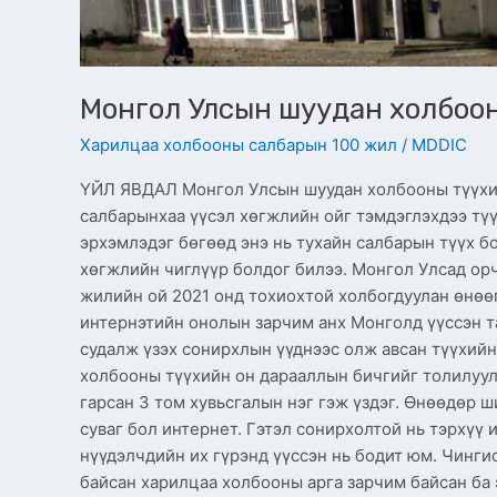
Монгол Улсын шуудан холбоон
Харилцаа холбооны салбарын 100 жил
/
MDDIC
ҮЙЛ ЯВДАЛ Монгол Улсын шуудан холбооны түүхий
салбарынхаа үүсэл хөгжлийн ойг тэмдэглэхдээ тү
эрхэмлэдэг бөгөөд энэ нь тухайн салбарын түүх б
хөгжлийн чиглүүр болдог билээ. Монгол Улсад ор
жилийн ой 2021 онд тохиохтой холбогдуулан өнөөг
интернэтийн онолын зарчим анх Монголд үүссэн т
судалж үзэх сонирхлын үүднээс олж авсан түүхийн
холбооны түүхийн он дарааллын бичгийг толилуул
гарсан 3 том хувьсгалын нэг гэж үздэг. Өнөөдөр 
суваг бол интернет. Гэтэл сонирхолтой нь тэрхүү 
нүүдэлчдийн их гүрэнд үүссэн нь бодит юм. Чинги
байсан харилцаа холбооны арга зарчим байсан ба 