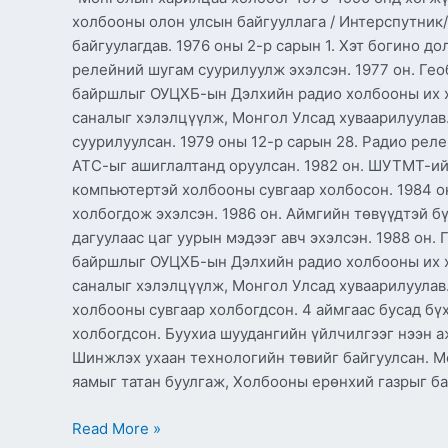
холбооны олон улсын байгууллага / Интерспутник/
байгуулагдав. 1976 оны 2-р сарын 1. Хэт богино д
релейний шугам суурилуулж эхэлсэн. 1977 он. Гео
байршлыг ОУЦХБ-ын Дэлхийн радио холбооны их ху
саналыг хэлэлцүүлж, Монгол Улсад хуваарилуулав.
суурилуулсан. 1979 оны 12-р сарын 28. Радио рел
АТС-ыг ашиглалтанд оруулсан. 1982 он. ШУТМТ-
компьютертэй холбооны сувгаар холбосон. 1984 о
холбогдож эхэлсэн. 1986 он. Аймгийн төвүүдтэй бү
дагуулаас цаг уурын мэдээг авч эхэлсэн. 1988 он.
байршлыг ОУЦХБ-ын Дэлхийн радио холбооны их х
саналыг хэлэлцүүлж, Монгол Улсад хуваарилуулав.
холбооны сувгаар холбогдсон. 4 аймгаас бусад бү
холбогдсон. Буухиа шуудангийн үйлчилгээг нээн а
Шинжлэх ухаан технологийн төвийг байгуулсан. М
яамыг татан буулгаж, Холбооны ерөнхий газрыг ба
Read More »