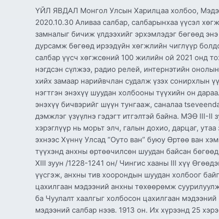
ҮЙЛ ЯВДАЛ Монгол Улсын Харилцаа холбоо, Мэдээ
2020.10.30 Аливаа салбар, салбарынхаа үүсэл хөг
замналыг бичиж үлдээхийг эрхэмлэдэг бөгөөд энэ 
дурсамж бөгөөд ирээдүйн хөгжлийн чиглүүр болдо
салбар үүсч хөгжсөний 100 жилийн ой 2021 онд т
нэгдсэн сүлжээ, радио релей, интернэтийн онолын
хийх замаар нарийвчлан судалж үзэх сонирхлын ү
нэгтгэн энэхүү шуудан холбооны түүхийн он дараа
энэхүү бичвэрийг шүүн тунгааж, саналаа tseveend
дэмжлэг үзүүлнэ гэдэгт итгэлтэй байна. МЭӨ III-I
хэрэглүүр нь морьт элч, галын дохио, дарцаг, утаа 
эхнээс Хүннү Улсад “Оуто ван” буюу Өртөө ван хэ
түүхэнд анхны өртөөчилсөн шуудан байсан бөгөөд
XIII зуун /1228-1241 он/ Чингис хааны III хүү Өгө
үүсгэж, анхны тив хоорондын шуудан холбоог байг
цахилгаан мэдээний анхны төхөөрөмж суурилуулж, 
ба Чуулалт хаалгыг холбосон цахилгаан мэдээний 
мэдээний салбар нээв. 1913 он. Их хүрээнд 25 хэ