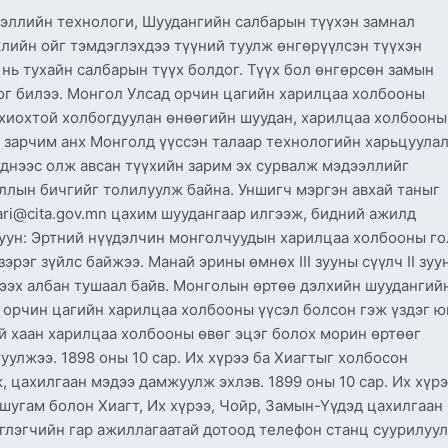
ллийн технологи, Шуудангийн салбарын түүхэн замнал
жлийн ойг тэмдэглэхдээ түүний туулж өнгөрүүлсэн түүхэн
нь тухайн салбарын түүх болдог. Түүх бол өнгөрсөн замын
г билээ. Монгол Улсад орчин цагийн харилцаа холбооны
охиохтой холбогдуулан өнөөгийн шуудан, харилцаа холбооны
 зарчим анх Монголд үүссэн талаар технологийн харьцуулал
үднээс олж авсан түүхийн зарим эх сурвалж мэдээллийг
ллын бичгийг толилуулж байна. Уншигч мэргэн авхай таныг
ari@cita.gov.mn цахим шуудангаар илгээж, бидний ажилд
I зуун: Эртний нүүдэлчин монголчуудын харилцаа холбооны го
зэрэг зүйлс байжээ. Манай эрины өмнөх III зууны сүүлч II зуу
мээх албан тушаал байв. Монголын өртөө дэлхийн шуудангий
 орчин цагийн харилцаа холбооны үүсэл болсон гэж үздэг ю
өдэй хаан харилцаа холбооны өвөг эцэг болох морин өртөөг
уулжээ. 1898 оны 10 сар. Их хүрээ ба Хиагтыг холбосон
цахилгаан мэдээ дамжуулж эхлэв. 1899 оны 10 сар. Их хүрэ
шугам болон Хиагт, Их хүрээ, Чойр, Замын-Үүдэд цахилгаан
рэглэгчийн гар ажиллагаатай дотоод телефон станц суурилуу