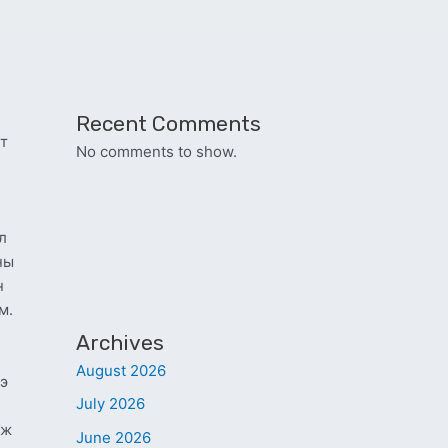
Recent Comments
т
No comments to show.
л
ны
н
м.
Archives
August 2026
э
July 2026
лж
June 2026