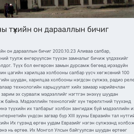
ы түүхийн он дарааллын бичиг
н он дарааллын бичиг 2020.10.23 Аливаа салбар,
үний туулж өнгөрүүлсэн түүхэн замналыг бичиж үлдээхийг
олдог. Түүх бол өнгөрсөн замын дурсамж бөгөөд ирээдүйн
чин цагийн харилцаа холбооны салбар үүсч хөгжсөний 100
ийн шуудан, харилцаа холбооны нэгдсэн сүлжээ, радио реле
алаар технологийн харьцуулалт хийх замаар нарийвчлан
 зарим эх сурвалж мэдээллийг нэгтгэн энэхүү шуудан
ж байна. Мэдээллийн технологийг хүн төрөлхтний түүхэнд
шинэ түүхийн их талбарыг холбон зангидаж буй мэдээллийн и
интернетийн үндсэн загвар бүр XIII зууны Еврaзийн тал нутги
сийн Их гүрэнд өргөн уудам Евразийг нэгэн сүлжээнд холбо
энэ нь өртөө. Их Монгол Улсын байгуулсан шуудан өртөөг