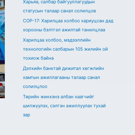
Харьяа, салбар байгууллагуудын
статусын талаар санал солилцов
СОР-17: Харилцаа холбоо хариуцсан дэд
хорооны бэлтгэл ажилтай танилцлаа
Харилцаа холбоо, мэдээллийн
технологийн салбарын 105 жилийн ой
тохиож байна
Дэлхийн банктай дижитал хөгжлийн
хамтын ажиллагааны талаар санал
солилцлоо
Төрийн жинхэнэ албан хаагчийг
шилжүүлэх, сэлгэн ажиллуулах тухай
зар