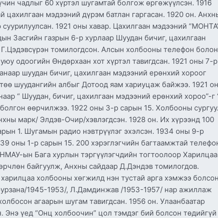
хүчин чадлыг 60 хүртэл шугамтай болгож өргөжүүлсэн. 1916
тай цахилгаан мэдээний дүрэм батлан гаргасан. 1920 он. Анхн
суурилуулсан. 1921 оны хавар. Цахилгаан мэдээний “МОНТА
рдын Засгийн газрын 6-р хурлаар Шуудан бичиг, цахилгаан
н Г.Цэдэвсүрэн томилогдсон. Алсын холбооны телефон болон
уюу одоогийн Өндөрхаан хот хүртэл тавигдсан. 1921 оны 7-р
анаар шуудан бичиг, цахилгаан мэдээний ерөнхий хороог
төө шуудангийн албыг Дотоод яам хариуцаж байжээ. 1921 о
аар “ Шуудан, бичиг, цахилгаан мэдээний ерөнхий хороо”-г 
 болгон өөрчилжээ. 1922 оны 3-р сарын 15. Холбооны сургуу
нхны марк/ Элдэв-Очир/хэвлэгдсэн. 1928 он. Их хүрээнд 100
арын 1. Шугамын радио нэвтрүүлэг эхэлсэн. 1934 оны 9-р
939 оны 1-р сарын 15. 200 хэрэглэгчийн багтаамжтай телефо
 БНМАУ-ын Бага хурлын тэргүүлэгчдийн тогтоолоор Харилцаа
өрчлөн байгуулж, Анхны сайдаар Д.Дэндэв томилогдов.
ь харилцаа холбооны хөгжилд нэн тустай арга хэмжээ болсо
юурзана/1945-1953/, Л.Дамдинжав /1953-1957/ нар ажиллаж
 холбосон агаарын шугам тавигдсан. 1956 он. Улаанбаатар
. Энэ үед “Онц холбоочин” цол тэмдэг бий болсон төдийгүй