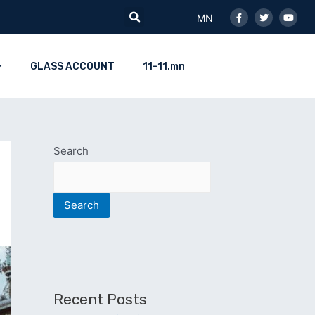
Facebook-
Twitter
Youtu
Search
f
MN
GLASS ACCOUNT
11-11.mn
Search
Search
Recent Posts