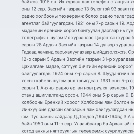
байжээ. 1915 он. Их хүрээн дэх телефон станцын 
оны 12 сар. Засгийн газраас 13 бүлэгтэй 93 заалт
радио холбооны төхөөрөмж болох радио телеграф 
агентлаг байгуулагдсан. 1921 оны 7-р сарын 19. А
мэдээний ерөнхий хороо байгуулан даргаар нь гү
телеграфын шугам Их хүрээнээс Цэцэн хан хүрээ б
сарын 28 Ардын Засгийн газрын 14 дүгээр хуралда
Гадаад яаманд харъяалуулахаар шийдвэрлэжээ. Өр
12-р сарын 5 Ардын Засгийн газрын 31-р хуралдаан
Цахилгаан мэдээ, сэтгүүл бичгийн ерөнхий хороо”
байгуулагдав. 1924 оны 7-р сарын 8. Шуудангийн а
хосын кабель шугам анх тавигдсан. 1931 оны 5-р с
сарын 1. Анхны радио өргөн нэвтрүүлэг эхэлсэн. 1
станц ашиглалтанд орсон. 1944 оны 5-р сарын 9.
холбооны Ерөнхий хороог Холбооны яам болгон ө
Ийнхүү бие даасан салбарын яам байгуулагдсан н
юм. Тус яамны сайдаар Д.Дэндэв /1944-1945/, З.А
байв 1950 оны 11-р сар. Улаанбаатар ба Архангайг
хотод анхны нягтруулгын төхөөрөмж суурилуулсан