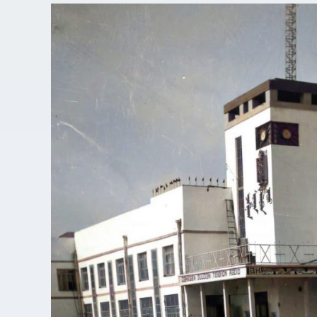
Монгол
Улсын
шуудан
холбооны
түүхийн
он
дарааллын
бичиг