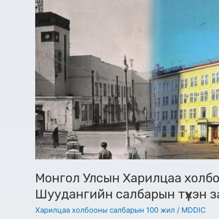
Мэдээллийн
технологи,
Шуудангийн
салбарын
түүхэн
замнал
Монгол Улсын Харилцаа холбо
Шуудангийн салбарын түүхэн 
Харилцаа холбооны салбарын 100 жил
/
MDDIC