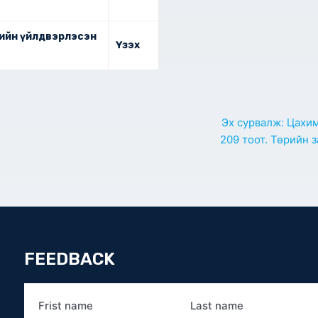
дийн үйлдвэрлэсэн
Үзэх
Эх сурвалж:
Цахим
209 тоот.
Төрийн з
FEEDBACK
Frist name
Last name