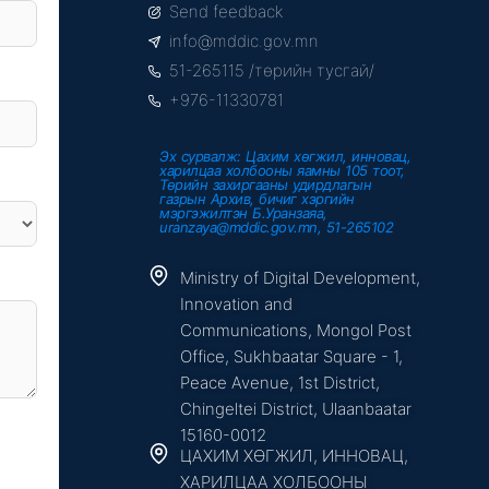
Send feedback
b
t
u
o
e
b
info@mddic.gov.mn
o
r
e
k
51-265115 /төрийн тусгай/
-
f
+976-11330781
Эх сурвалж: Цахим хөгжил, инновац,
харилцаа холбооны яамны 105 тоот,
Төрийн захиргааны удирдлагын
газрын Архив, бичиг хэргийн
мэргэжилтэн Б.Уранзаяа,
uranzaya@mddic.gov.mn, 51-265102
Ministry of Digital Development,
Innovation and
Communications, Mongol Post
Office, Sukhbaatar Square - 1,
Peace Avenue, 1st District,
Chingeltei District, Ulaanbaatar
15160-0012
ЦАХИМ ХӨГЖИЛ, ИННОВАЦ,
ХАРИЛЦАА ХОЛБООНЫ