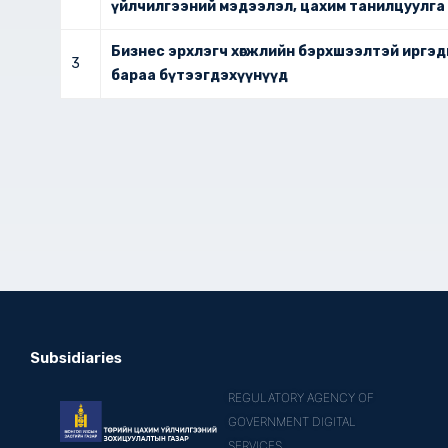
үйлчилгээний мэдээлэл, цахим танилцуулга
Бизнес эрхлэгч хөгжлийн бэрхшээлтэй иргэ
3
бараа бүтээгдэхүүнүүд
Subsidiaries
REGULATORY AGENCY OF
GOVERNMENT DIGITAL
SERVICES