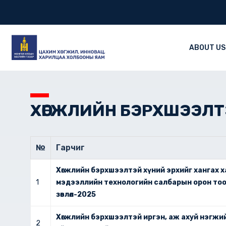
Skip
to
content
ABOUT US
ХӨГЖЛИЙН БЭРХШЭЭЛТЭ
№
Гарчиг
Хөгжлийн бэрхшээлтэй хүний эрхийг хангах 
1
мэдээллийн технологийн салбарын орон тоо
зөвлөл-2025
Хөгжлийн бэрхшээлтэй иргэн, аж ахуй нэгжи
2