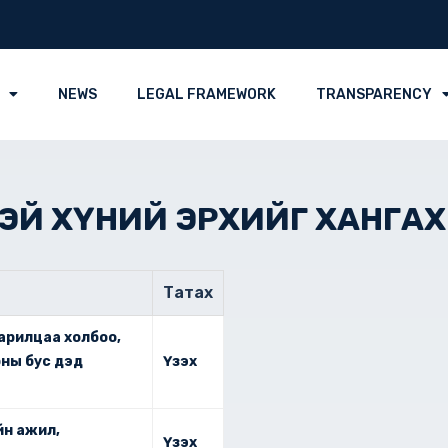
NEWS
LEGAL FRAMEWORK
TRANSPARENCY
Й ХҮНИЙ ЭРХИЙГ ХАНГАХ Д
Татах
харилцаа холбоо,
ны бус дэд
Үзэх
йн ажил,
Үзэх