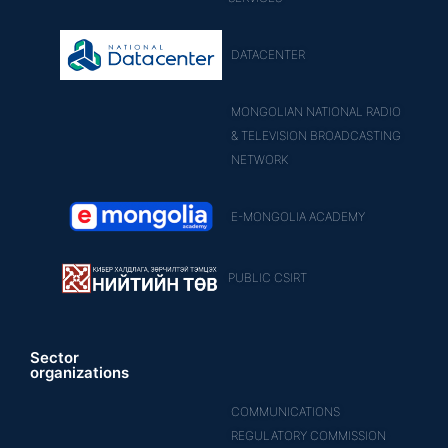
DATACENTER
MONGOLIAN NATIONAL RADIO
& TELEVISION BROADCASTING
NETWORK
E-MONGOLIA ACADEMY
PUBLIC CSIRT
Sector
organizations
COMMUNICATIONS
REGULATORY COMMISSION