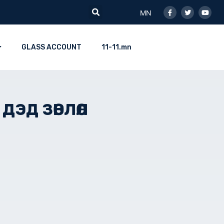
Facebook-
Twitter
Youtu
Search
f
MN
GLASS ACCOUNT
11-11.mn
ЭД ЗӨВЛӨЛ