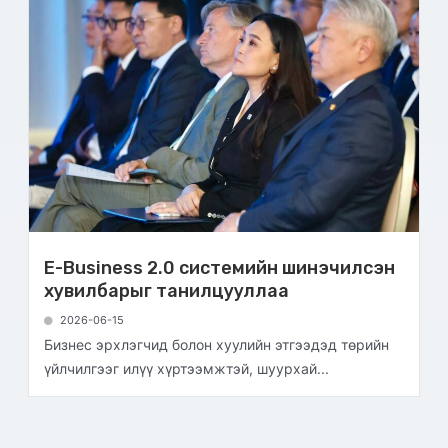
E-Business 2.0 системийн шинэчилсэн
хувилбарыг танилцууллаа
2026-06-15
Бизнес эрхлэгчид болон хуулийн этгээдэд төрийн
үйлчилгээг илүү хүртээмжтэй, шуурхай...