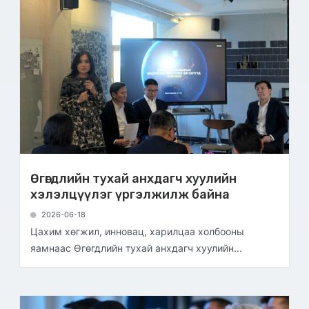
Өгөгдлийн тухай анхдагч хуулийн
хэлэлцүүлэг үргэлжилж байна
2026-06-18
Цахим хөгжил, инновац, харилцаа холбооны
яамнаас Өгөгдлийн тухай анхдагч хуулийн...