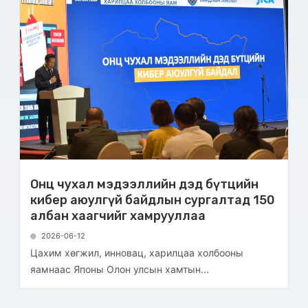
Онц чухал мэдээллийн дэд бүтцийн
кибер аюулгүй байдлын сургалтад 150
албан хаагчийг хамрууллаа
2026-06-12
Цахим хөгжил, инновац, харилцаа холбооны
яамнаас Японы Олон улсын хамтын...