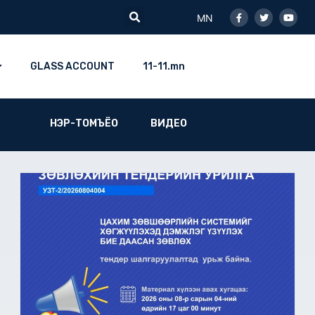
Facebook-
Twitter
Youtu
Search
f
MN
GLASS ACCOUNT
11-11.mn
НЭР-ТОМЪЁО
ВИДЕО