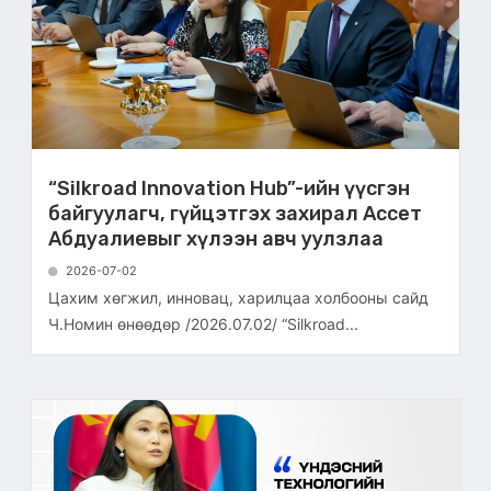
“Silkroad Innovation Hub”-ийн үүсгэн
байгуулагч, гүйцэтгэх захирал Ассет
Абдуалиевыг хүлээн авч уулзлаа
2026-07-02
Цахим хөгжил, инновац, харилцаа холбооны сайд
Ч.Номин өнөөдөр /2026.07.02/ “Silkroad...