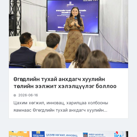
Өгөгдлийн тухай анхдагч хуулийн
төслийн ээлжит хэлэлцүүлэг боллоо
2026-06-16
Цахим хөгжил, инновац, харилцаа холбооны
яамнаас Өгөгдлийн тухай анхдагч хуулийн...