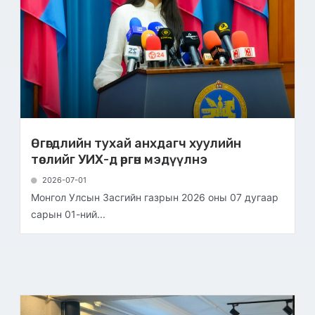
Өгөгдлийн тухай анхдагч хуулийн
төслийг УИХ-д өргөн мэдүүлнэ
2026-07-01
Монгол Улсын Засгийн газрын 2026 оны 07 дугаар
сарын 01-ний...