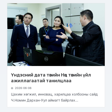
Үндэсний дата төвийн Нөөц төвийн үйл
ажиллагаатай танилцлаа
2026-06-06
Цахим хөгжил, инновац, харилцаа холбооны сайд
Ч.Номин Дархан-Уул аймагт байрлах...