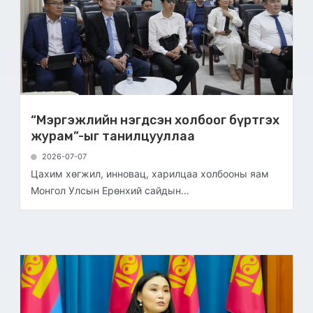
“Мэргэжлийн нэгдсэн холбоог бүртгэх
журам”-ыг танилцууллаа
2026-07-07
Цахим хөгжил, инновац, харилцаа холбооны яам
Монгол Улсын Ерөнхий сайдын...