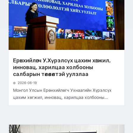
Ерөнхийлөгч У.Хүрэлсүх цахим хөгжил,
инновац, харилцаа холбооны
салбарын төлөөлөлтэй уулзлаа
2026-06-19
Монгол Улсын Ерөнхийлөгч Ухнаагийн Хүрэлсүх
цахим хөгжил, инновац, харилцаа холбооны...