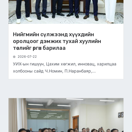
Нийгмийн сүлжээнд хүүхдийн
оролцоог дэмжих тухай хуулийн
төслийг өргөн барилаа
2026-07-22
УИХ-ын гишүүн, Цахим хөгжил, инновац, харилцаа
холбооны сайд Ч.Номин, П.Наранбаяр,...