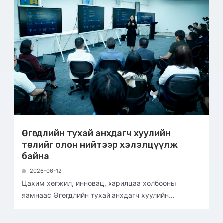
Өгөгдлийн тухай анхдагч хуулийн
төслийг олон нийтээр хэлэлцүүлж
байна
2026-06-12
Цахим хөгжил, инновац, харилцаа холбооны
яамнаас Өгөгдлийн тухай анхдагч хуулийн...