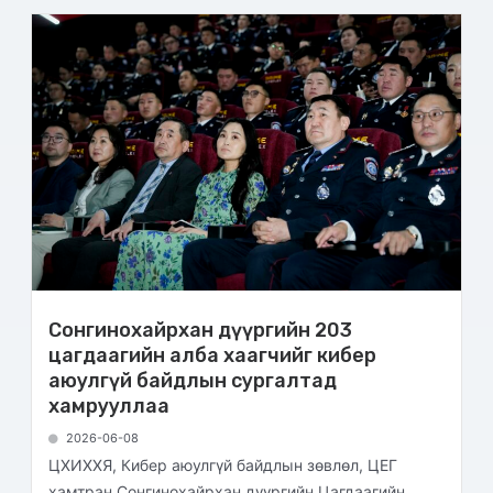
Сонгинохайрхан дүүргийн 203
цагдаагийн алба хаагчийг кибер
аюулгүй байдлын сургалтад
хамрууллаа
2026-06-08
ЦХИХХЯ, Кибер аюулгүй байдлын зөвлөл, ЦЕГ
хамтран Сонгинохайрхан дүүргийн Цагдаагийн...