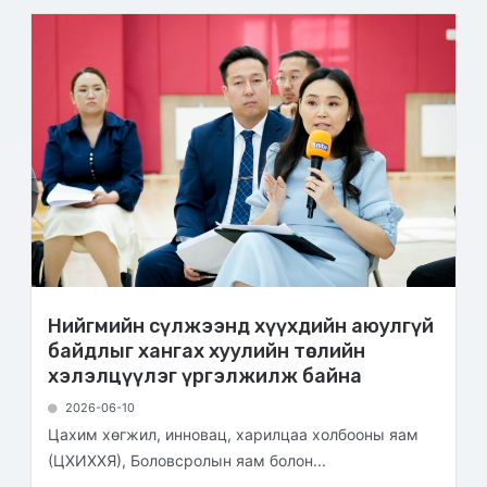
Нийгмийн сүлжээнд хүүхдийн аюулгүй
байдлыг хангах хуулийн төслийн
хэлэлцүүлэг үргэлжилж байна
2026-06-10
Цахим хөгжил, инновац, харилцаа холбооны яам
(ЦХИХХЯ), Боловсролын яам болон...