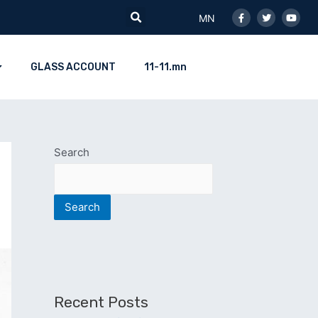
Facebook-
Twitter
Youtu
Search
f
MN
GLASS ACCOUNT
11-11.mn
Search
Search
Recent Posts