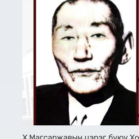
анхны
сайд
Дэчингийн
Дэндэв
Х.Магсаржавын цэрэг буюу Х