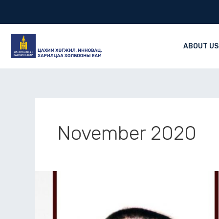
Skip
to
content
ABOUT US
November 2020
Х.Магсаржавын
цэрэг
буюу
Холбооны