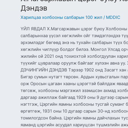
Дэндэв
Харилцаа холбооны салбарын 100 жил
/
MDDIC
ҮЙЛ ЯВДАЛ Х.Магсаржавын цэрэг буюу Холбооны ан
салбарынхаа үүсэл хөгжлийн ойг тэмдэглэхдээ тү
эрхэмлэдэг бөгөөд энэ нь тухайн салбарын түүх б
хөгжлийн чиглүүр болдог билээ. Монгол Улсад ор
жилийн ой 2021 онд тохиохтой холбогдуулан хари
түүхийг цувралаар оруулж байгааг хүлээн авн
ДЭЧИНГИЙН ДЭНДЭВ Тэрээр 1902 онд Засагт хан а
Бигэр сумын нутагт төрсөн. Ардын хувьсгалын пар
орж Оросын цагаан хааны цэрэгтэй байлдаж яваад
төгсөж, холбооны мэргэжил эзэмшсэн ахмад холб
даргаар ажиллаж байгаад 1929 оны 9 дүгээр сарын
нэгтгэж, Цэргийн яамны холбооны тусгай суманг 
өргөтгөж, 1931 оны 10 дугаар сарын 30-нд холбоо
томилогдсон байна. Цэргийн яамны дайчлахын тус
яаманд цэргийн асуудал хариуцсан түшмэлийн аж