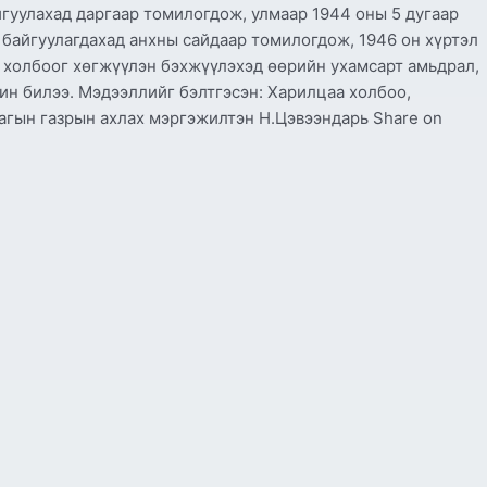
гуулахад даргаар томилогдож, улмаар 1944 оны 5 дугаар
байгуулагдахад анхны сайдаар томилогдож, 1946 он хүртэл
холбоог хөгжүүлэн бэхжүүлэхэд өөрийн ухамсарт амьдрал,
ин билээ. Мэдээллийг бэлтгэсэн: Харилцаа холбоо,
агын газрын ахлах мэргэжилтэн Н.Цэвээндарь Share on