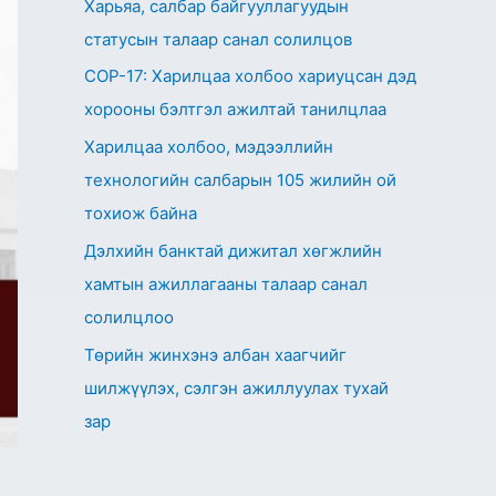
Харьяа, салбар байгууллагуудын
статусын талаар санал солилцов
СОР-17: Харилцаа холбоо хариуцсан дэд
хорооны бэлтгэл ажилтай танилцлаа
Харилцаа холбоо, мэдээллийн
технологийн салбарын 105 жилийн ой
тохиож байна
Дэлхийн банктай дижитал хөгжлийн
хамтын ажиллагааны талаар санал
солилцлоо
Төрийн жинхэнэ албан хаагчийг
шилжүүлэх, сэлгэн ажиллуулах тухай
зар