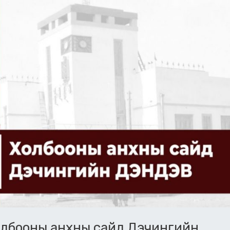
олбооны анхны сайд Дэчингийн