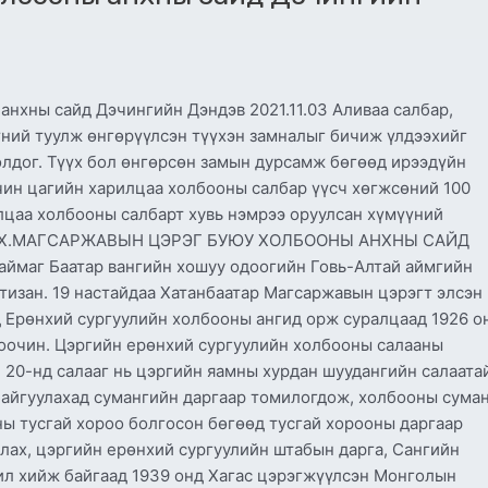
хны сайд Дэчингийн Дэндэв 2021.11.03 Аливаа салбар,
үний туулж өнгөрүүлсэн түүхэн замналыг бичиж үлдээхийг
олдог. Түүх бол өнгөрсөн замын дурсамж бөгөөд ирээдүйн
чин цагийн харилцаа холбооны салбар үүсч хөгжсөний 100
лцаа холбооны салбарт хувь нэмрээ оруулсан хүмүүний
а уу. Х.МАГСАРЖАВЫН ЦЭРЭГ БУЮУ ХОЛБООНЫ АНХНЫ САЙД
ймаг Баатар вангийн хошуу одоогийн Говь-Алтай аймгийн
тизан. 19 настайдаа Хатанбаатар Магсаржавын цэрэгт элсэн
 Ерөнхий сургуулийн холбооны ангид орж суралцаад 1926 о
оочин. Цэргийн ерөнхий сургуулийн холбооны салааны
 20-нд салааг нь цэргийн яамны хурдан шуудангийн салаата
байгуулахад сумангийн даргаар томилогдож, холбооны сума
ны тусгай хороо болгосон бөгөөд тусгай хорооны даргаар
лах, цэргийн ерөнхий сургуулийн штабын дарга, Сангийн
ил хийж байгаад 1939 онд Хагас цэрэгжүүлсэн Монголын