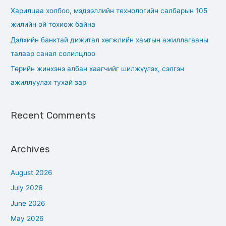
r
Харилцаа холбоо, мэдээллийн технологийн салбарын 105
:
жилийн ой тохиож байна
Дэлхийн банктай дижитал хөгжлийн хамтын ажиллагааны
талаар санал солилцлоо
Төрийн жинхэнэ албан хаагчийг шилжүүлэх, сэлгэн
ажиллуулах тухай зар
Recent Comments
Archives
August 2026
July 2026
June 2026
May 2026