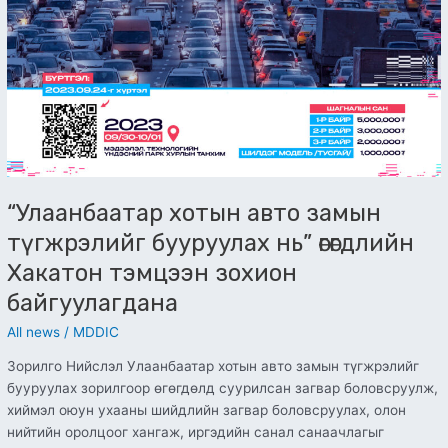
“Улаанбаатар хотын авто замын
түгжрэлийг бууруулах нь” өгөгдлийн
Хакатон тэмцээн зохион
байгуулагдана
All news
/
MDDIC
Зорилго Нийслэл Улаанбаатар хотын авто замын түгжрэлийг
бууруулах зорилгоор өгөгдөлд суурилсан загвар боловсруулж,
хиймэл оюун ухааны шийдлийн загвар боловсруулах, олон
нийтийн оролцоог хангаж, иргэдийн санал санаачлагыг