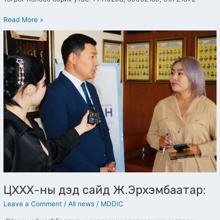
Read More »
ЦХХХ-
ны
дэд
сайд
Ж.Эрхэмбаатар:
ЦХХХ-ны дэд сайд Ж.Эрхэмбаатар:
Leave a Comment
/
All news
/
MDDIC