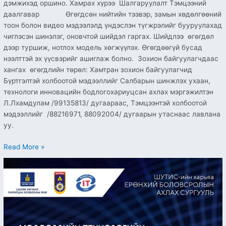
дэмжихэд оршино. Хамрах хүрээ Шалгаруулалт Тэмцээний
даалгавар Өгөгдсөн нийтийн тээвэр, замын хөдөлгөөний
тоон болон видео мэдээлэлд үндэслэн түгжрэлийг бууруулахад
чиглэсэн шинэлэг, оновчтой шийдэл гаргах. Шийдлээ өгөгдөл
дээр туршиж, нотлох модель хөгжүүлэх. Өгөгдөөгүй бусад
нээлттэй эх үүсвэрийг ашиглаж болно. Зохион байгуулагчдаас
хангах өгөгдлийн төрөл: Хамтран зохион байгуулагчид
Бүртгэлтэй холбоотой мэдээллийг Салбарын шинжлэх ухаан,
технологи инновацийн бодлогохариуцсан ахлах мэргэжилтэн
Л.Лхамдулам /99135813/ дугаараас, Тэмцээнтэй холбоотой
мэдээллийг /88216971, 88092004/ дугаарын утаснаас лавлана
уу.
Read More »
Мэдээллийн
технологийн
гүнзгийрүүлсэн
сургалттай
10
дугаар