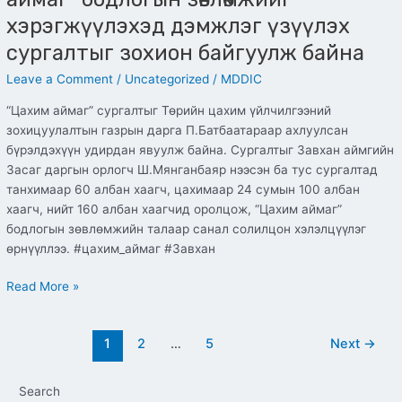
хэрэгжүүлэхэд дэмжлэг үзүүлэх
сургалтыг зохион байгуулж байна
Leave a Comment
/
Uncategorized
/
MDDIC
“Цахим аймаг” сургалтыг Төрийн цахим үйлчилгээний
зохицуулалтын газрын дарга П.Батбаатараар ахлуулсан
бүрэлдэхүүн удирдан явуулж байна. Сургалтыг Завхан аймгийн
Засаг даргын орлогч Ш.Мянганбаяр нээсэн ба тус сургалтад
танхимаар 60 албан хаагч, цахимаар 24 сумын 100 албан
хаагч, нийт 160 албан хаагчид оролцож, “Цахим аймаг”
бодлогын зөвлөмжийн талаар санал солилцон хэлэлцүүлэг
өрнүүллээ. #цахим_аймаг #Завхан
Read More »
1
2
…
5
Next
→
Search