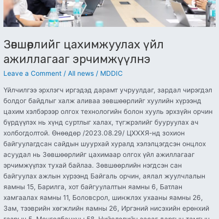
Зөвшөөрлийг цахимжуулах үйл
ажиллагааг эрчимжүүлнэ
Leave a Comment
/
All news
/
MDDIC
Үйлчилгээ эрхлэгч иргэдэд дарамт учруулдаг, зардал чирэгдэл
болдог байдлыг халж аливаа зөвшөөрлийг хуулийн хүрээнд
цахим хэлбэрээр олгох технологийн болон хууль эрхзүйн орчин
бүрдүүлэх нь хүнд суртлыг халах, түгжрэлийг бууруулах ач
холбогдолтой. Өнөөдөр /2023.08.29/ ЦХХХЯ-нд зохион
байгуулагдсан сайдын шуурхай хуралд хэлэлцэгдсэн онцлох
асуудал нь Зөвшөөрлийг цахимаар олгох үйл ажиллагааг
эрчимжүүлэх тухай байлаа. Зөвшөөрлийн нэгдсэн сан
байгуулах ажлын хүрээнд Байгаль орчин, аялал жуулчлалын
яамны 15, Барилга, хот байгуулалтын яамны 6, Батлан
хамгаалах яамны 11, Боловсрол, шинжлэх ухааны яамны 26,
Зам, тээврийн хөгжлийн яамны 26, Иргэний нисэхийн ерөнхий