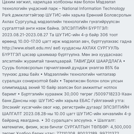
Цахим хөгжил, харилцаа холбооны яам болон Мэдээлэл
технологийн үндэсний парк – National Information Technology
Park дэмжлэгтэйгээр ШУТИС-ийн харьяа Ерөнхий Боловсролын
Ахлах Сургуульд мэдээллийн технологийн гүнзгийрүүлсэн
сургалттай анги нээж байна. ЭЛСЭЛТИЙН БҮРТГЭЛ:
2023.08.21-2023.08.27 Та ШУТИС-ийн 4-р байр 306 тоот
өрөөнд 10.00-17.00 цагт ирж мэдээлэл авч, бүртгүүлэхээс гадна
http://www.elselt.edu.mn/ веб хуудасны АХЛАХ СУРГУУЛЬ
БҮРТГЭЛ цэсээр цахимаар бүртгүүлнэ. Мөн энэ хуудаснаас
элсэлтийн журамтай танилцаарай. ТАВИГДАХ ШААРДЛАГА •
Суурь боловсролын гэрчилгээний дундаж үнэлгээ 85% ба
түүнээс дээш байх • Мэдээллийн технологийн чиглэлээр
суралцах сонирхолтой байх • Төрөлжсөн болон олон улсын
олимпиадад эхний 10 байр эзэлсэн бол амжилтыг нотлох
баримт • Бүртгэлийн хураамж 30,000 төгрөг /5009718233-Хаан
банк Дансны нэр: ШУТИС-ийн харьяа ЕБАС Гүйлгээний утга:
Элсэхийг хүсэгчийн овог нэр, регистрийн дугаар/ ЭЛСЭЛТИЙН
ШАЛГАЛТ 2023.08.28-ны 10.00 цагт ШУТИС-ийн хичээлийн 4-р
байранд явагдана. • 30 суралцагч элсүүлнэ. • Шалгалт:
математик, физик, эсээ бичлэг СУРГАЛТЫН ТӨЛБӨР: 4,500,000
төгрөг Холбоо барих утас: 77110208, 80032189, 99721372