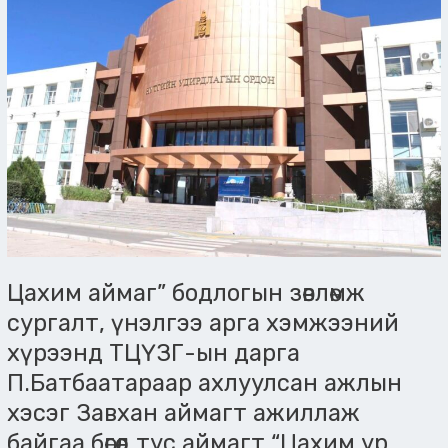
аймаг”
бодлогын
зөвлөмж
сургалт,
үнэлгээ
арга
хэмжээний
хүрээнд
ТЦҮЗГ-
ын
дарга
П.Батбаатараар
ахлуулсан
ажлын
Цахим аймаг” бодлогын зөвлөмж
хэсэг
сургалт, үнэлгээ арга хэмжээний
Завхан
хүрээнд ТЦҮЗГ-ын дарга
аймагт
ажиллаж
П.Батбаатараар ахлуулсан ажлын
байгаа
хэсэг Завхан аймагт ажиллаж
бөгөөд
байгаа бөгөөд тус аймагт “Цахим ур
тус