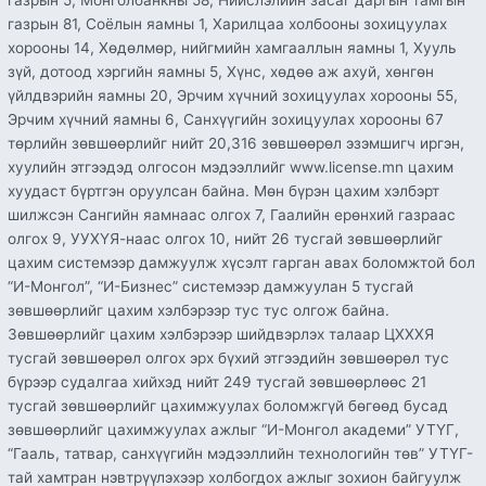
газрын 5, Монголбанкны 58, Нийслэлийн засаг даргын тамгын
газрын 81, Соёлын яамны 1, Харилцаа холбооны зохицуулах
хорооны 14, Хөдөлмөр, нийгмийн хамгааллын яамны 1, Хууль
зүй, дотоод хэргийн яамны 5, Хүнс, хөдөө аж ахуй, хөнгөн
үйлдвэрийн яамны 20, Эрчим хүчний зохицуулах хорооны 55,
Эрчим хүчний яамны 6, Санхүүгийн зохицуулах хорооны 67
төрлийн зөвшөөрлийг нийт 20,316 зөвшөөрөл эзэмшигч иргэн,
хуулийн этгээдэд олгосон мэдээллийг www.license.mn цахим
хуудаст бүртгэн оруулсан байна. Мөн бүрэн цахим хэлбэрт
шилжсэн Сангийн яамнаас олгох 7, Гаалийн ерөнхий газраас
олгох 9, УУХҮЯ-наас олгох 10, нийт 26 тусгай зөвшөөрлийг
цахим системээр дамжуулж хүсэлт гарган авах боломжтой бол
“И-Монгол”, “И-Бизнес” системээр дамжуулан 5 тусгай
зөвшөөрлийг цахим хэлбэрээр тус тус олгож байна.
Зөвшөөрлийг цахим хэлбэрээр шийдвэрлэх талаар ЦХХХЯ
тусгай зөвшөөрөл олгох эрх бүхий этгээдийн зөвшөөрөл тус
бүрээр судалгаа хийхэд нийт 249 тусгай зөвшөөрлөөс 21
тусгай зөвшөөрлийг цахимжуулах боломжгүй бөгөөд бусад
зөвшөөрлийг цахимжуулах ажлыг “И-Монгол академи” УТҮГ,
“Гааль, татвар, санхүүгийн мэдээллийн технологийн төв” УТҮГ-
тай хамтран нэвтрүүлэхээр холбогдох ажлыг зохион байгуулж