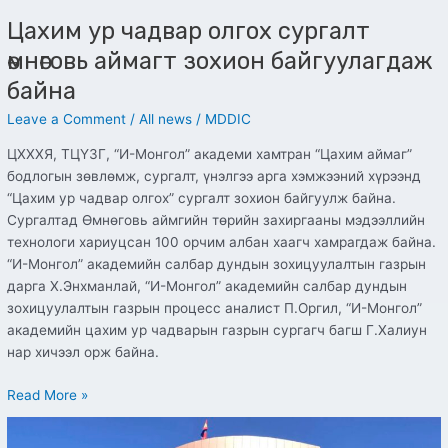
Цахим ур чадвар олгох сургалт
өмнөговь аймагт зохион байгуулагдаж
байна
Leave a Comment
/
All news
/
MDDIC
ЦХХХЯ, ТЦҮЗГ, “И-Монгол” академи хамтран “Цахим аймаг”
бодлогын зөвлөмж, сургалт, үнэлгээ арга хэмжээний хүрээнд
“Цахим ур чадвар олгох” сургалт зохион байгуулж байна.
Сургалтад Өмнөговь аймгийн төрийн захиргааны мэдээллийн
технологи хариуцсан 100 орчим албан хаагч хамрагдаж байна.
“И-Монгол” академийн салбар дундын зохицуулалтын газрын
дарга Х.Энхманлай, “И-Монгол” академийн салбар дундын
зохицуулалтын газрын процесс аналист П.Оргил, “И-Монгол”
академийн цахим ур чадварын газрын сургагч багш Г.Халиун
нар хичээл орж байна.
Read More »
Цахим