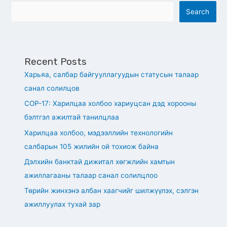
Search
Recent Posts
Харьяа, салбар байгууллагуудын статусын талаар
санал солилцов
СОР-17: Харилцаа холбоо хариуцсан дэд хорооны
бэлтгэл ажилтай танилцлаа
Харилцаа холбоо, мэдээллийн технологийн
салбарын 105 жилийн ой тохиож байна
Дэлхийн банктай дижитал хөгжлийн хамтын
ажиллагааны талаар санал солилцлоо
Төрийн жинхэнэ албан хаагчийг шилжүүлэх, сэлгэн
ажиллуулах тухай зар