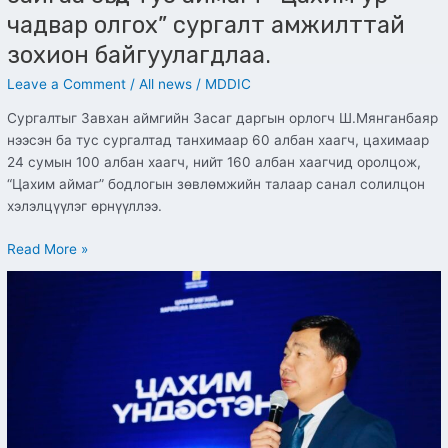
аймагт
чадвар олгох” сургалт амжилттай
“Цахим
зохион байгуулагдлаа.
ур
чадвар
Leave a Comment
/
All news
/
MDDIC
олгох”
Сургалтыг Завхан аймгийн Засаг даргын орлогч Ш.Мянганбаяр
сургалт
нээсэн ба тус сургалтад танхимаар 60 албан хаагч, цахимаар
амжилттай
24 сумын 100 албан хаагч, нийт 160 албан хаагчид оролцож,
зохион
“Цахим аймаг” бодлогын зөвлөмжийн талаар санал солилцон
байгуулагдлаа.
хэлэлцүүлэг өрнүүллээ.
Read More »
“Цахим
аймаг”
бодлогын
зөвлөмж,
сургалт,
үнэлгээ
арга
хэмжээ