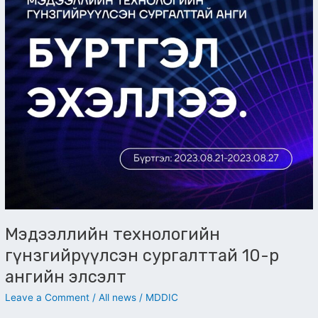
ангийн
элсэлт
Мэдээллийн технологийн
гүнзгийрүүлсэн сургалттай 10-р
ангийн элсэлт
Leave a Comment
/
All news
/
MDDIC