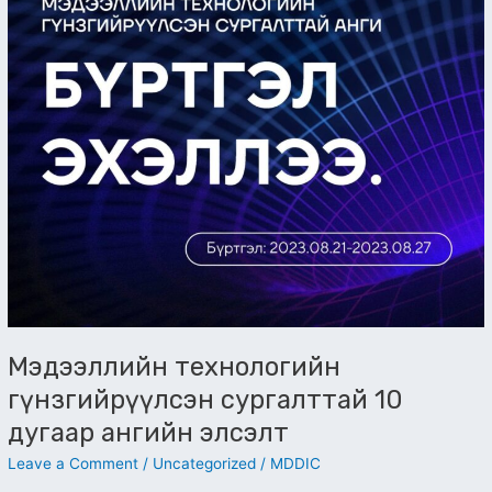
ангийн
элсэлт
Мэдээллийн технологийн
гүнзгийрүүлсэн сургалттай 10
дугаар ангийн элсэлт
Leave a Comment
/
Uncategorized
/
MDDIC