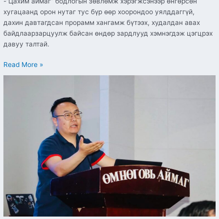
-“Цахим аймаг” бодлогын зөвлөмж хэрэгжсэнээр өнгөрсөн
хугацаанд орон нутаг тус бүр өөр хоорондоо уялддаггүй,
дахин давтагдсан прорамм хангамж бүтээх, худалдан авах
байдлаарзарцуулж байсан өндөр зардлууд хэмнэгдэж цэгцрэх
давуу талтай.
Read More »
Цахим
ур
чадвар
олгох
сургалт
өмнөговь
аймагт
зохион
байгуулагдаж
байна