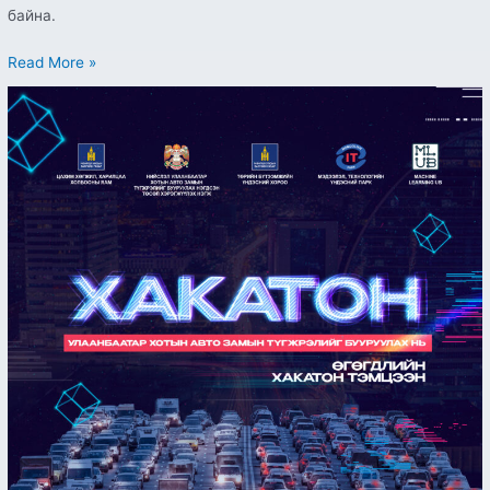
байна.
Read More »
“Улаанбаатар
хотын
авто
замын
түгжрэлийг
бууруулах
нь”
өгөгдлийн
Хакатон
тэмцээн
зохион
байгуулагдана