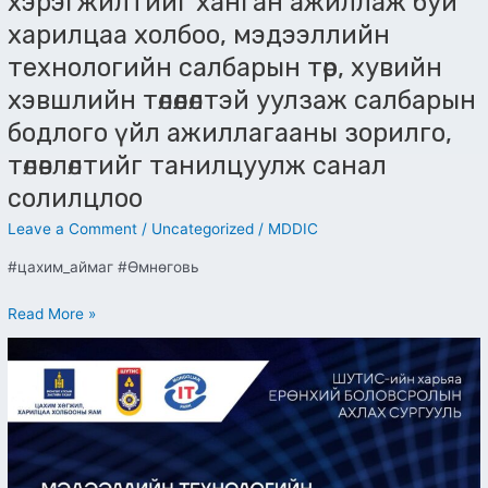
хэрэгжилтийг ханган ажиллаж буй
салбарын
төр,
харилцаа холбоо, мэдээллийн
хувийн
технологийн салбарын төр, хувийн
хэвшлийн
хэвшлийн төлөөлөлтэй уулзаж салбарын
төлөөлөлтэй
уулзаж
бодлого үйл ажиллагааны зорилго,
салбарын
төлөвлөлтийг танилцуулж санал
бодлого
солилцлоо
үйл
ажиллагааны
Leave a Comment
/
Uncategorized
/
MDDIC
зорилго,
төлөвлөлтийг
#цахим_аймаг #Өмнөговь
танилцуулж
санал
Read More »
солилцлоо
Мэдээллийн
технологийн
гүнзгийрүүлсэн
сургалттай
10-
р