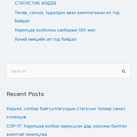
СТАТИСТИК МЭДЭЭ
Төсөв, санхүү, худалдан авах ажиллагааны ил тод
байдал
Харилцаа холбооны салбарын 100 жил
Хүний нөөцийн ил тод байдал
S
e
a
Recent Posts
r
c
Харьяа, салбар байгууллагуудын статусын талаар санал
h
солилцов
f
СОР-17: Харилцаа холбоо хариуцсан дэд хорооны бэлтгэл
o
ажилтай танилцлаа