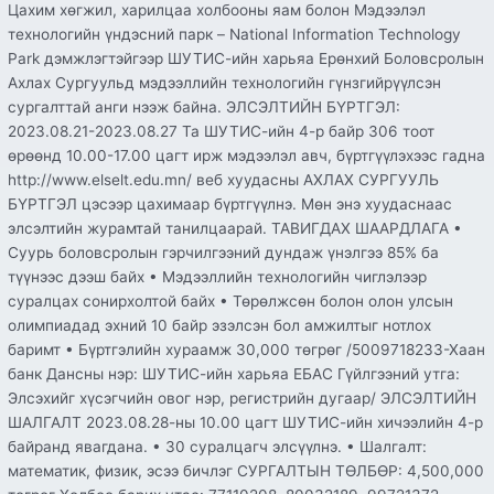
Цахим хөгжил, харилцаа холбооны яам болон Мэдээлэл
технологийн үндэсний парк – National Information Technology
Park дэмжлэгтэйгээр ШУТИС-ийн харьяа Ерөнхий Боловсролын
Ахлах Сургуульд мэдээллийн технологийн гүнзгийрүүлсэн
сургалттай анги нээж байна. ЭЛСЭЛТИЙН БҮРТГЭЛ:
2023.08.21-2023.08.27 Та ШУТИС-ийн 4-р байр 306 тоот
өрөөнд 10.00-17.00 цагт ирж мэдээлэл авч, бүртгүүлэхээс гадна
http://www.elselt.edu.mn/ веб хуудасны АХЛАХ СУРГУУЛЬ
БҮРТГЭЛ цэсээр цахимаар бүртгүүлнэ. Мөн энэ хуудаснаас
элсэлтийн журамтай танилцаарай. ТАВИГДАХ ШААРДЛАГА •
Суурь боловсролын гэрчилгээний дундаж үнэлгээ 85% ба
түүнээс дээш байх • Мэдээллийн технологийн чиглэлээр
суралцах сонирхолтой байх • Төрөлжсөн болон олон улсын
олимпиадад эхний 10 байр эзэлсэн бол амжилтыг нотлох
баримт • Бүртгэлийн хураамж 30,000 төгрөг /5009718233-Хаан
банк Дансны нэр: ШУТИС-ийн харьяа ЕБАС Гүйлгээний утга:
Элсэхийг хүсэгчийн овог нэр, регистрийн дугаар/ ЭЛСЭЛТИЙН
ШАЛГАЛТ 2023.08.28-ны 10.00 цагт ШУТИС-ийн хичээлийн 4-р
байранд явагдана. • 30 суралцагч элсүүлнэ. • Шалгалт:
математик, физик, эсээ бичлэг СУРГАЛТЫН ТӨЛБӨР: 4,500,000