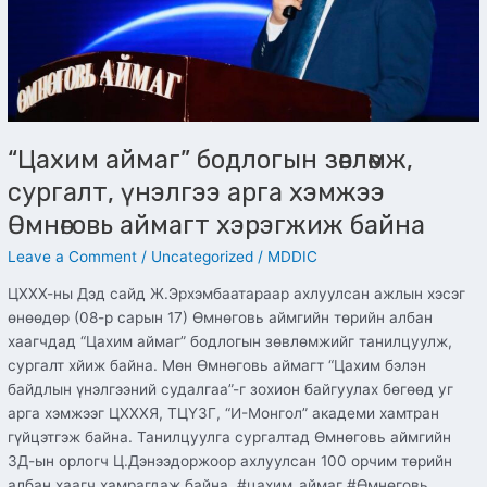
Өмнөговь
аймагт
хэрэгжиж
байна
“Цахим аймаг” бодлогын зөвлөмж,
сургалт, үнэлгээ арга хэмжээ
Өмнөговь аймагт хэрэгжиж байна
Leave a Comment
/
Uncategorized
/
MDDIC
ЦХХХ-ны Дэд сайд Ж.Эрхэмбаатараар ахлуулсан ажлын хэсэг
өнөөдөр (08-р сарын 17) Өмнөговь аймгийн төрийн албан
хаагчдад “Цахим аймаг” бодлогын зөвлөмжийг танилцуулж,
сургалт хйиж байна. Мөн Өмнөговь аймагт “Цахим бэлэн
байдлын үнэлгээний судалгаа”-г зохион байгуулах бөгөөд уг
арга хэмжээг ЦХХХЯ, ТЦҮЗГ, “И-Монгол” академи хамтран
гүйцэтгэж байна. Танилцуулга сургалтад Өмнөговь аймгийн
ЗД-ын орлогч Ц.Дэнээдоржоор ахлуулсан 100 орчим төрийн
албан хаагч хамрагдаж байна. #цахим_аймаг #Өмнөговь