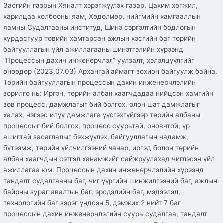
Засгийн газрын Хяналт хэрэгжүүлэх газар, Цахим хөгжил,
харилцаа холбооны яам, Хөдөлмөр, нийгмийн хамгааллын
яамны Судалгааны институд, Шинэ сэргэлтийн бодлогын
хурдасгуур төвийн хамтарсан ажлын хэсгийн баг төрийн
байгууллагын үйл ажиллагааны шинэтгэлийн хүрээнд
“Процессын дахин инженерчлэл” уулзалт, хэлэлцүүлгийг
өнөөдөр (2023.07.03) Архангай аймагт зохион байгуулж байна.
Төрийн байгууллагын процессын дахин инженерчлэлийн
зорилго нь: Иргэн, төрийн албан хаагчдадаа нийцсэн хамгийн
зөв процесс, дамжлагыг бий болгох, олон шат дамжлагыг
халах, нэгээс илүү дамжлага үүсгэхгүйгээр төрийн албаны
процессыг бий болгох, процесс суурьтай, оновчтой, үр
ашигтай засаглалыг бэхжүүлэх, байгууллагын чадамж,
бүтээмж, төрийн үйлчилгээний чанар, иргэд болон төрийн
албан хаагчдын сэтгэл ханамжийг сайжруулахад чиглэсэн үйл
ажиллагаа юм. Процессын дахин инженерчлэлийн хүрээнд
тандалт судалгааны баг, чиг үүргийн шинжилгээний баг, ажлын
байрны зураг авалтын баг, эрсдэлийн баг, мэдээлэл,
технологийн баг зэрэг үндсэн 5, дэмжих 2 нийт 7 баг
процессын дахин инженерчлэлийн суурь судалгаа, тандалт