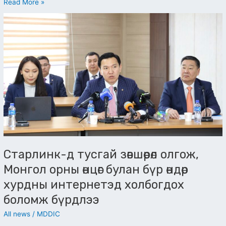
Read More »
Старлинк-
д
тусгай
зөвшөөрөл
олгож,
Монгол
орны
өнцөг
булан
бүр
өндөр
хурдны
Старлинк-д тусгай зөвшөөрөл олгож,
интернетэд
холбогдох
Монгол орны өнцөг булан бүр өндөр
боломж
хурдны интернетэд холбогдох
бүрдлээ
боломж бүрдлээ
All news
/
MDDIC