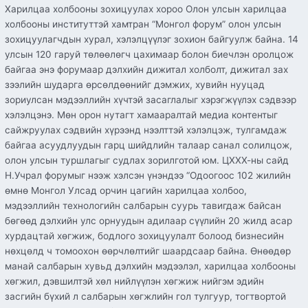
Харилцаа холбооны зохицуулах хороо Олон улсын харилцаа
холбооны институттэй хамтран “Монгол форум” олон улсын
зохицуулагчдын хурал, хэлэлцүүлэг зохион байгуулж байна. 14
улсын 120 гаруй төлөөлөгч цахимаар болон биечлэн оролцож
байгаа энэ форумаар дэлхийн дижитал холболт, дижитал зах
зээлийн шударга өрсөлдөөнийг дэмжих, хувийн нууцад
зориулсан мэдээллийн хүчтэй засаглалыг хэрэгжүүлэх сэдвээр
хэлэлцэнэ. Мөн орон нутагт хамааралтай медиа контентыг
сайжруулах сэдвийн хүрээнд нээлттэй хэлэлцэж, тулгамдаж
байгаа асуудлуудын гарц шийдлийн талаар санал солилцож,
олон улсын туршлагыг судлах зорилготой юм. ЦХХХ-ны сайд
Н.Учрал форумыг нээж хэлсэн үнэндээ “Одоогоос 102 жилийн
өмнө Монгол Улсад орчин цагийн харилцаа холбоо,
мэдээллийн технологийн салбарын суурь тавигдаж байсан
бөгөөд дэлхийн улс орнуудын адилаар сүүлийн 20 жилд асар
хурдацтай хөгжиж, бодлого зохицуулалт болоод бизнесийн
нөхцөлд ч томоохон өөрчлөлтийг шаардсаар байна. Өнөөдөр
манай салбарын хувьд дэлхийн мэдээлэл, харилцаа холбооны
хөгжил, дэвшилтэй хөл нийлүүлэн хөгжиж нийгэм эдийн
засгийн бүхий л салбарын хөгжлийн гол тулгуур, тогтвортой