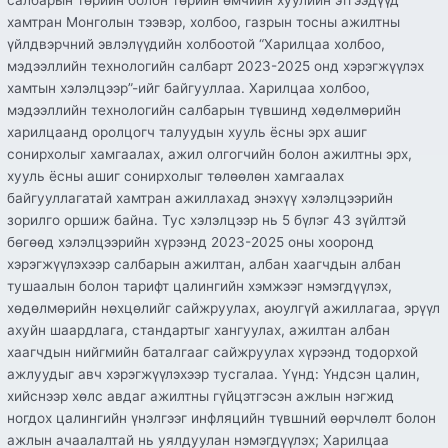
хамтран Монголын тээвэр, холбоо, газрын тосны ажилтны
үйлдвэрчний эвлэлүүдийн холбоотой “Харилцаа холбоо,
мэдээллийн технологийн салбарт 2023-2025 онд хэрэгжүүлэх
хамтын хэлэлцээр”-ийг байгууллаа. Харилцаа холбоо,
мэдээллийн технологийн салбарын түвшинд хөдөлмөрийн
харилцаанд оролцогч талуудын хууль ёсны эрх ашиг
сонирхолыг хамгаалах, ажил олгогчийн болон ажилтны эрх,
хууль ёсны ашиг сонирхолыг төлөөлөн хамгаалах
байгууллагатай хамтран ажиллахад энэхүү хэлэлцээрийн
зорилго оршиж байна. Тус хэлэлцээр нь 5 бүлэг 43 зүйлтэй
бөгөөд хэлэлцээрийн хүрээнд 2023-2025 оны хооронд
хэрэгжүүлэхээр салбарын ажилтан, албан хаагчдын албан
тушаалын болон тарифт цалингийн хэмжээг нэмэгдүүлэх,
хөдөлмөрийн нөхцөлийг сайжруулах, аюулгүй ажиллагаа, эрүүл
ахуйн шаардлага, стандартыг хангуулах, ажилтан албан
хаагчдын нийгмийн баталгааг сайжруулах хүрээнд тодорхой
ажлуудыг авч хэрэгжүүлэхээр тусгалаа. Үүнд: Үндсэн цалин,
хийснээр хөлс авдаг ажилтны гүйцэтгэсэн ажлын нэгжид
ногдох цалингийн үнэлгээг инфляцийн түвшний өөрчлөлт болон
ажлын ачаалалтай нь уялдуулан нэмэгдүүлэх; Харилцаа