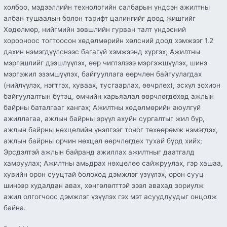
холбоо, мэдээллийн технологийн салбарын үндсэн ажилтны
албан тушаалын болон тарифт цалингийг доод жишгийг
Хөдөлмөр, нийгмийн зөвшлийн гурван талт үндэсний
хорооноос тогтоосон хөдөлмөрийн хөлсний доод хэмжээг 1.2
дахин нэмэгдүүлснээс багагүй хэмжээнд хүргэх; Ажилтны
мэргэшлийг дээшлүүлэх, өөр чиглэлэээ мэргэжшүүлэх, шинэ
мэргэжил эзэмшүүлэх, байгууллага өөрчлөн байгуулагдах
(нийлүүлэх, нэгтгэх, хуваах, тусгаарлах, өөчрлөх), эсхүл зохион
байгуулалтын бүтэц, өмчийн харьяалал өөрчлөгдөхөд ажлын
байрны баталгааг хангах; Ажилтны хөдөлмөрийн аюулгүй
ажиллагаа, ажлын байрны эрүүл ахуйн сургалтыг жил бүр,
ажлын байрны нөхцөлийн үнэлгээг тоног төхөөрөмж нэмэгдэх,
ажлын байрны орчин нөхцөл өөрчлөгдөх тухай бүрд хийх;
Эрсдэлтэй ажлын байранд ажиллах ажилтныг даатгалд
хамруулах; Ажилтны амьдрах нөхцөлөө сайжруулах, гэр хашаа,
хувийн орон сууцтай болоход дэмжлэг үзүүлэх, орон сууц
шинээр худалдан авах, хөнгөлөлттэй зээл авахад зориулж
ажил олгогчоос дэмжлэг үзүүлэх гэх мэт асуудлуудыг онцолж
байна.