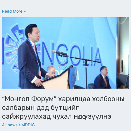
Read More »
“Монгол
Форум”
харилцаа
холбооны
салбарын
дэд
бүтцийг
сайжруулахад
чухал
нөлөө
үзүүлнэ
“Монгол Форум” харилцаа холбооны
салбарын дэд бүтцийг
сайжруулахад чухал нөлөө үзүүлнэ
All news
/
MDDIC