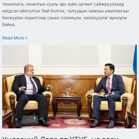
технологи, хяналтын хууль эрх зүйн орчинг сайжруулахад
нэгдсэн ойлголтыг бий болгох, талуудын хамтын ажиллагааг
бэхжүүлэх зорилгоор санал солилцон, хэлэлцүүлэг өрнүүлж
байна.
Read More »
Үндэсний
Дата
төв
УТҮГ-
ыг
олон
улсын
сертификатаар
магадлан
итгэмжлүүлнэ