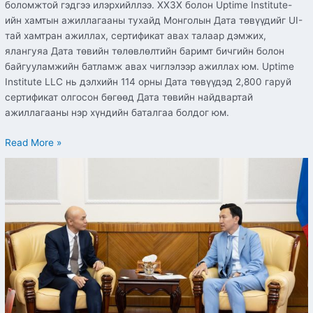
боломжтой гэдгээ илэрхийллээ. ХХЗХ болон Uptime Institute-
ийн хамтын ажиллагааны тухайд Монголын Дата төвүүдийг UI-
тай хамтран ажиллах, сертификат авах талаар дэмжих,
ялангуяа Дата төвийн төлөвлөлтийн баримт бичгийн болон
байгууламжийн батламж авах чиглэлээр ажиллах юм. Uptime
Institute LLC нь дэлхийн 114 орны Дата төвүүдэд 2,800 гаруй
сертификат олгосон бөгөөд Дата төвийн найдвартай
ажиллагааны нэр хүндийн баталгаа болдог юм.
Read More »
Ази,
Номхон
далайн
Цахилгаан
холбооны
байгууллагатай
хамтын
ажиллагааг
өргөжүүлнэ