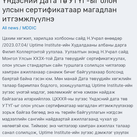
Үндэсний Дата төв УТҮГ-ыг олон
улсын сертификатаар магадлан
итгэмжлүүлнэ
All news
/
MDDIC
Цахим хөгжил, харилцаа холбооны сайд Н.Учрал өнөөдөр
/2023.07.04/ Uptime Institute-ийн Худалдааны албаны дарга
Филип Коллертонтой уулзлаа. Уулзалтын эхэнд Н.Учрал сайд
Монгол Улсын ХХЗХ-той Дата төвүүдийг сертификатжуулах,
олон улсын стандартын сайн туршлага солилцох чиглэлээр
хамтран ажиллахаар санамж бичиг байгуулахаар болсонд
баяртай байна гэсэн юм. Мөн манай Дата төвүүдийн хөгжлийн
талаар баримтлах бодлого, зохицуулалтад Uptime Institute-ийн
зүгээс үнэтэй мэдлэг, зөвлөмжийг өгнө хэмээн найдаж
байгаагаа илэрхийллээ. ЦХХХЯ-ны зүгээс Үндэсний дата төв
УТҮГ-ыг олон улсын сертификатаар магадлан итгэмжлүүлэхээр
зорьж байгаа бөгөөд энэ нь төрийн байгууллагын нэгдсэн
мэдээллийн сангийн найдвартай ажиллагаанд чухал үр
нөлөөтэй юм. Тиймээс энэ чиглэлээр хамтран ажиллах талаар
санал солилцож, Uptime Institute-ийн зүгээс дэмжлэг үзүүлэх