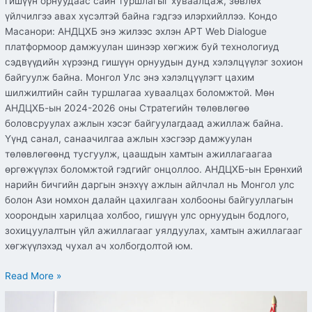
гишүүн орнуудаас сайн туршлагыг хуваалцаж, зөвлөх
үйлчилгээ авах хүсэлтэй байна гэдгээ илэрхийллээ. Кондо
Масанори: АНДЦХБ энэ жилээс эхлэн APT Web Dialogue
платформоор дамжуулан шинээр хөгжиж буй технологиуд
сэдвүүдийн хүрээнд гишүүн орнуудын дунд хэлэлцүүлэг зохион
байгуулж байна. Монгол Улс энэ хэлэлцүүлэгт цахим
шилжилтийн сайн туршлагаа хуваалцах боломжтой. Мөн
АНДЦХБ-ын 2024-2026 оны Стратегийн төлөвлөгөө
боловсруулах ажлын хэсэг байгуулагдаад ажиллаж байна.
Үүнд санал, санаачилгаа ажлын хэсгээр дамжуулан
төлөвлөгөөнд тусгуулж, цаашдын хамтын ажиллагаагаа
өргөжүүлэх боломжтой гэдгийг онцоллоо. АНДЦХБ-ын Ерөнхий
нарийн бичгийн даргын энэхүү ажлын айлчлал нь Монгол улс
болон Ази номхон далайн цахилгаан холбооны байгууллагын
хоорондын харилцаа холбоо, гишүүн улс орнуудын бодлого,
зохицуулалтын үйл ажиллагааг уялдуулах, хамтын ажиллагааг
хөгжүүлэхэд чухал ач холбогдолтой юм.
Read More »
Төрийн