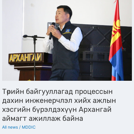
байгууллагад
процессын
дахин
инженерчлэл
хийх
ажлын
хэсгийн
бүрэлдэхүүн
Архангай
аймагт
ажиллаж
байна
Төрийн байгууллагад процессын
дахин инженерчлэл хийх ажлын
хэсгийн бүрэлдэхүүн Архангай
аймагт ажиллаж байна
All news
/
MDDIC