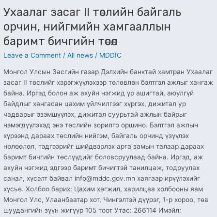
төсөл
Ухаалаг засаг II төслийн байгаль
орчин, нийгмийн хамгааллын
баримт бичгийн төсөл
Leave a Comment
/
All news
/
MDDIC
Монгол Улсын Засгийн газар Дэлхийн банктай хамтран Ухаалаг
засаг II төслийг хэрэгжүүлэхээр төлөвлөн бэлтгэл ажлыг хангаж
байна. Иргэд болон аж ахуйн нэгжид үр ашигтай, аюулгүй
байдлыг хангасан цахим үйлчилгээг хүргэх, дижитал ур
чадварыг эзэмшүүлэх, дижитал суурьтай ажлын байрыг
нэмэгдүүлэхэд энэ төслийн зорилго оршино. Бэлтгэл ажлын
хүрээнд дараах төслийн нийгэм, байгаль орчинд үзүүлэх
нөлөөлөл, тэдгээрийг шийдвэрлэх арга замын талаар дараах
баримт бичгийн төслүүдийг боловсруулаад байна. Иргэд, аж
ахуйн нэгжид эдгээр баримт бичигтэй танилцаж, тодруулах
санал, хүсэлт байвал info@mddc.gov.mn хаягаар ирүүлэхийг
хүсье. Холбоо барих: Цахим хөгжил, харилцаа холбооны яам
Монгол Улс, Улаанбаатар хот, Чингэлтэй дүүрэг, 1-р хороо, төв
шуудангийн зүүн жигүүр 105 тоот Утас: 266114 Имэйл: