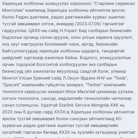
Харилцаа холбооны зохицуулах хорооноос “Старлинк сервисес
Монголиа” компанид Харилцаа холбооны үйлчилгээ эрхлэх
болон Радио давтамж, радио давтамжийн зурвас ашиглах
тусгай зөвшөөрөл олгож, өнөөдөр /2023.07.06/ гэрчилгээг
гардууллаа. ЦХХХ-ны сайд Н.Учрал: Бид салбарын бизнесийн
бодлогын орчинд салхи оруулж, олон улсын хөрөнгө оруулалт,
ноу хауг нэвтрүүлэх боломжийг нээж, иргэд, бизнесийн
байгууллагуудад харилцаа холбооны шударга, тэнцвэртэй
шийдлийг хүргэхээр ажиллаж байна. Бодлого, зохицуулалтын
орчин тодорхой болсонтой холбогдуулан энэ салбарын
бизнесүүд үйл ажиллагаа явуулахад саадгүй болж, улмаар
Монгол Улсын Ерөнхий сайд Л.Оюун-Эрдэнэ АНУ-ын “Tesla”,
“SpaceX” компанийн гүйцэтгэх захирал, “Twitter” компанийн
технологи хариуцсан захирал Илон Масктай цахимаар уулзаж,
ногоон технологи, сансар, мэдээллийн технологийн чиглэлээр
санал солилцсон. Удалгүй Starlink Service Mongolia ХХК нь
2023 оны 6 дугаар сард ХХЗХ-д Харилцаа холбооны үйлчилгээ
эрхлэх тусгай зөвшөөрөл болон сансрын үйлчилгээнд KU
зурвасын радио давтамж ашиглах тусгай зөвшөөрлийн
хүсэлтийг гаргасан бөгөөд ХХЗХ нь хуулийн хугацаанд үнэлгээг