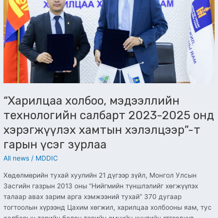
2023-
2025
онд
хэрэгжүүлэх
хамтын
хэлэлцээр”-
т
гарын
үсэг
“Харилцаа холбоо, мэдээллийн
зурлаа
технологийн салбарт 2023-2025 онд
хэрэгжүүлэх хамтын хэлэлцээр”-т
гарын үсэг зурлаа
All news
/
MDDIC
Хөдөлмөрийн тухай хуулийн 21 дүгээр зүйл, Монгол Улсын
Засгийн газрын 2013 оны “Нийгмийн түншлэлийг хөгжүүлэх
талаар авах зарим арга хэмжээний тухай” 370 дугаар
тогтоолын хүрээнд Цахим хөгжил, харилцаа холбооны яам, тус
салбарын төрийн болон төрийн өмчийн хуулийн этгээдүүд