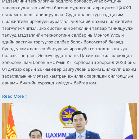
мэдээллийн технологийн бодлого боловсруулах бүтцийн
талаар судалгаа хийсэн бөгөөд судалгааны үр дүнгээ ЦХХХЯ-
ны хамт олонд танилцууллаа. Судалгааны хүрээнд цахим
шилжилтийн ирээдүйн зураглал, үндэсний цахим шилжилтийн
тэргүүлэх чиглэл, эко системийн хөгжлийн талаар танилцуулж,
талууд мэдээллийн технологийн салбар нь Монгол Улсын
эдийн засгийн тэргүүлэх салбар болох боломжтой бөгөөд
бусад уламжлалт салбаруудын ирээдүйн гол хөдөлгөгч хүч
болохыг онцлов. Энэхүү судалгаа нь Цахим хөгжил, харилцаа
холбооны яам болон БНСУ-ын КТ корпораци хооронд 2023 оны
01 дүгээр сарын 26-ны өдөр байгуулсан цахим шилжилт, цахим
засаглалын чиглэлээр хамтран ажиллах харилцан ойлголцлын
санамж бичгийн хүрээнд хийгдэж байгаа юм.
Read More »
“Харилцаа
холбоо,
мэдээллийн
технологийн
салбарт