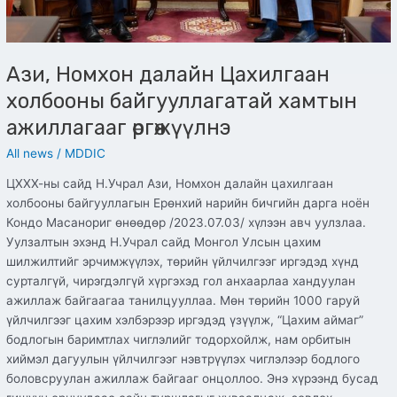
Ази, Номхон далайн Цахилгаан
холбооны байгууллагатай хамтын
ажиллагааг өргөжүүлнэ
All news
/
MDDIC
ЦХХХ-ны сайд Н.Учрал Ази, Номхон далайн цахилгаан
холбооны байгууллагын Ерөнхий нарийн бичгийн дарга ноён
Кондо Масанориг өнөөдөр /2023.07.03/ хүлээн авч уулзлаа.
Уулзалтын эхэнд Н.Учрал сайд Монгол Улсын цахим
шилжилтийг эрчимжүүлэх, төрийн үйлчилгээг иргэдэд хүнд
сурталгүй, чирэгдэлгүй хүргэхэд гол анхаарлаа хандуулан
ажиллаж байгаагаа танилцууллаа. Мөн төрийн 1000 гаруй
үйлчилгээг цахим хэлбэрээр иргэдэд үзүүлж, “Цахим аймаг”
бодлогын баримтлах чиглэлийг тодорхойлж, нам орбитын
хиймэл дагуулын үйлчилгээг нэвтрүүлэх чиглэлээр бодлого
боловсруулан ажиллаж байгааг онцоллоо. Энэ хүрээнд бусад