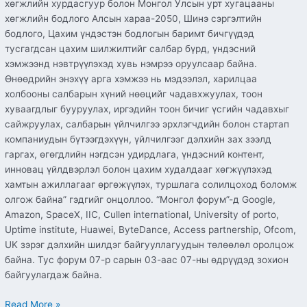
хөгжлийн хурдасгуур болон Монгол Улсын урт хугацааны
хөгжлийн бодлого Алсын хараа-2050, Шинэ сэргэлтийн
бодлого, Цахим үндэстэн бодлогын баримт бичгүүдэд
тусгагдсан цахим шилжилтийг салбар бүрд, үндэсний
хэмжээнд нэвтрүүлэхэд хувь нэмрээ оруулсаар байна.
Өнөөдрийн энэхүү арга хэмжээ нь мэдээлэл, харилцаа
холбооны салбарын хүний нөөцийг чадавхжуулах, тоон
хуваагдлыг бууруулах, иргэдийн тоон бичиг үсгийн чадавхыг
сайжруулах, салбарын үйлчилгээ эрхлэгчдийн болон стартап
компаниудын бүтээгдэхүүн, үйлчилгээг дэлхийн зах зээлд
гаргах, өгөгдлийн нэгдсэн удирдлага, үндэсний контент,
инновац үйлдвэрлэл болон цахим худалдааг хөгжүүлэхэд
хамтын ажиллагааг өргөжүүлэх, туршлага солилцоход боломж
олгож байна” гэдгийг онцоллоо. “Монгол форум”-д Google,
Amazon, SpaceX, IIC, Cullen international, University of porto,
Uptime institute, Huawei, ByteDance, Access partnership, Ofcom,
UK зэрэг дэлхийн шилдэг байгууллагуудын төлөөлөл оролцож
байна. Тус форум 07-р сарын 03-аас 07-ны өдрүүдэд зохион
байгуулагдаж байна.
Read More »