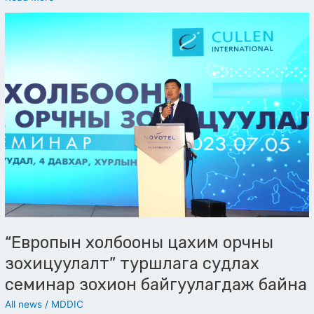
“Европын
холбооны
цахим
орчны
зохицуулалт”
туршлага
судлах
семинар
зохион
байгуулагдаж
байна
“Европын холбооны цахим орчны
зохицуулалт” туршлага судлах
семинар зохион байгуулагдаж байна
All news
/
MDDIC