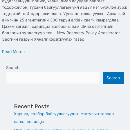
судалгаануудыг хийж, хаана, ямар асуудал байгааг
тодорхойлон, тухайн байгууллагын үйл явцыг нэг бүрчлэн зурж
тодорхойлж 4 өдөр ажиллана. Уулзалт, хэлэлцүүлэгт Архангай
аймгийн 25 агентлагийн 300 гаруй албан хаагч хамрагдлаа.
Цахим хөгжил, харилцаа холбооны яам Шинэ сэргэлтийн
бодлогын хурдасгуур төв – New Recovery Policy Accelerator
Засгийн газрын Хяналт хэрэгжүүлэх газар
Read More »
Search
Search
Recent Posts
Харьяа, салбар байгууллагуудын статусын талаар
санал солилцов