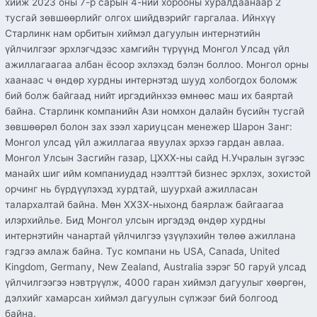
хийж 2023 оны 7-р сарын 4-ний хорооны хуралдаанаар 2
тусгай зөвшөөрлийг олгох шийдвэрийг гаргалаа. Ийнхүү
Старлинк нам орбитын хиймэл дагуулын интернэтийн
үйлчилгээг эрхлэгчдээс хамгийн түрүүнд Монгол Улсад үйл
ажиллагаагаа албан ёсоор эхлэхэд бэлэн боллоо. Монгол орны
хаанаас ч өндөр хурдны интернэтэд шууд холбогдох боломж
бий болж байгаад нийт иргэдийнхээ өмнөөс маш их баяртай
байна. Старлинк компанийн Ази номхон далайн бүсийн тусгай
зөвшөөрөл болон зах зээл хариуцсан менежер Шарон Занг:
Монгол улсад үйл ажиллагаа явуулах эрхээ гардан авлаа.
Монгол Улсын Засгийн газар, ЦХХХ-ны сайд Н.Учралын зүгээс
манайх шиг ийм компаниудад нээлттэй бизнес эрхлэх, зохистой
орчинг нь бүрдүүлэхэд хурдтай, шуурхай ажилласан
талархалтай байна. Мөн ХХЗХ-ныхонд баярлаж байгаагаа
илэрхийлье. Бид Монгол улсын иргэдэд өндөр хурдны
интернэтийн чанартай үйлчилгээ үзүүлэхийн төлөө ажиллана
гэдгээ амлаж байна. Тус компани нь USA, Canada, United
Kingdom, Germany, New Zealand, Australia зэрэг 50 гаруй улсад
үйлчилгээгээ нэвтрүүлж, 4000 гаран хиймэл дагуулыг хөөргөн,
дэлхийг хамарсан хиймэл дагуулын сүлжээг бий болгоод
байна.