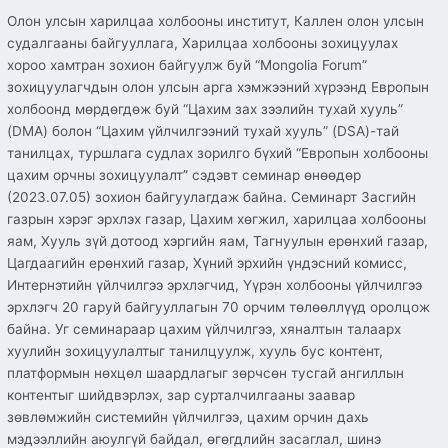
Олон улсын харилцаа холбооны институт, Каллен олон улсын
судалгааны байгууллага, Харилцаа холбооны зохицуулах
хороо хамтран зохион байгуулж буй “Mongolia Forum”
зохицуулагчдын олон улсын арга хэмжээний хүрээнд Европын
холбоонд мөрдөгдөж буй “Цахим зах зээлийн тухай хууль”
(DMA) болон “Цахим үйлчилгээний тухай хууль” (DSA)-тай
танилцах, туршлага судлах зорилго бүхий “Европын холбооны
цахим орчны зохицуулалт” сэдэвт семинар өнөөдөр
(2023.07.05) зохион байгуулагдаж байна. Семинарт Засгийн
газрын хэрэг эрхлэх газар, Цахим хөгжил, харилцаа холбооны
яам, Хууль зүй дотоод хэргийн яам, Тагнуулын ерөнхий газар,
Цагдаагийн ерөнхий газар, Хүний эрхийн үндэсний комисс,
Интернэтийн үйлчилгээ эрхлэгчид, Үүрэн холбооны үйлчилгээ
эрхлэгч 20 гаруй байгууллагын 70 орчим төлөөллүүд оролцож
байна. Уг семинараар цахим үйлчилгээ, хяналтын талаарх
хуулийн зохицуулалтыг танилцуулж, хууль бус контент,
платформын нөхцөл шаардлагыг зөрчсөн тусгай ангиллын
контентыг шийдвэрлэх, зар сурталчилгааны заавар
зөвлөмжийн системийн үйлчилгээ, цахим орчин дахь
мэдээллийн аюулгүй байдал, өгөгдлийн засаглал, шинэ