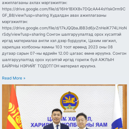
ажиллагааны ахлах мэргэжилтэн:
https://drive.google.com/file/d/16Hr1BXX8v7DQcAA44sYlskOrm9C
GF_B8/view?usp=sharing Худалдан авах ажиллагааны
мэргэжилтэн:
https://drive.google.com/file/d/17kJQQbaJBB3d6jvZnHeiK774LHoN
rSdy/view?usp=sharing Сонгон шалгаруулалтад орох хүсэлтэй
иргэд материалаа англи хэл дээр бүрдүүлж, Цахим хөгжил,
харилцаа холбооны яамны 103 тоот өрөөнд 2023 оны 08
дугаар сарын 07-ны өдрийн 12.00 цагаас өмнө ирүүлнэ. Сонгон
шалгаруулалтад орох хүсэлтэй иргэд горилж буй АЖЛЫН
БАЙРНЫ НЭРИЙГ ТОДОТГОН материал ирүүлнэ.
Read More »
Үндэсний
цахим
шилжилтийн
стратеги
төлөвлөгөө
боловсруулах
зөвлөх