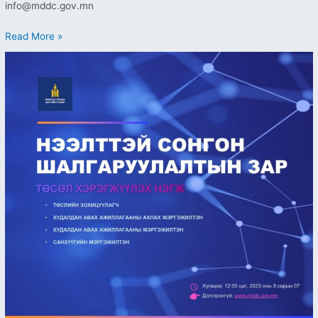
info@mddc.gov.mn
Read More »
Төсөл
хэрэгжүүлэх
нэгжид
“Ажилтны
нээлттэй
сонгон
шалгаруулалт”-
д
урьж
байна