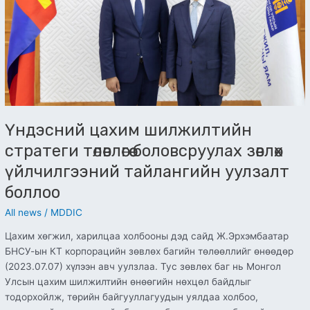
үйлчилгээний
тайлангийн
уулзалт
боллоо
Үндэсний цахим шилжилтийн
стратеги төлөвлөгөө боловсруулах зөвлөх
үйлчилгээний тайлангийн уулзалт
боллоо
All news
/
MDDIC
Цахим хөгжил, харилцаа холбооны дэд сайд Ж.Эрхэмбаатар
БНСУ-ын КТ корпорацийн зөвлөх багийн төлөөллийг өнөөдөр
(2023.07.07) хүлээн авч уулзлаа. Тус зөвлөх баг нь Монгол
Улсын цахим шилжилтийн өнөөгийн нөхцөл байдлыг
тодорхойлж, төрийн байгууллагуудын уялдаа холбоо,