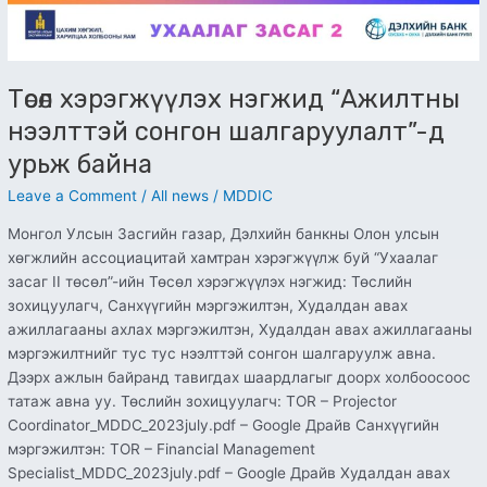
Төсөл хэрэгжүүлэх нэгжид “Ажилтны
нээлттэй сонгон шалгаруулалт”-д
урьж байна
Leave a Comment
/
All news
/
MDDIC
Монгол Улсын Засгийн газар, Дэлхийн банкны Олон улсын
хөгжлийн ассоциацитай хамтран хэрэгжүүлж буй “Ухаалаг
засаг II төсөл”-ийн Төсөл хэрэгжүүлэх нэгжид: Төслийн
зохицуулагч, Санхүүгийн мэргэжилтэн, Худалдан авах
ажиллагааны ахлах мэргэжилтэн, Худалдан авах ажиллагааны
мэргэжилтнийг тус тус нээлттэй сонгон шалгаруулж авна.
Дээрх ажлын байранд тавигдах шаардлагыг доорх холбоосоос
татаж авна уу. Төслийн зохицуулагч: TOR – Projector
Coordinator_MDDC_2023july.pdf – Google Драйв Санхүүгийн
мэргэжилтэн: TOR – Financial Management
Specialist_MDDC_2023july.pdf – Google Драйв Худалдан авах