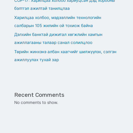
СОР-17: Харилцаа холбоо хариуцсан дэд хорооны
бэлтгэл ажилтай танилцлаа
Харилцаа холбоо, мэдээллийн технологийн
салбарын 105 жилийн ой тохиож байна
Дэлхийн банктай дижитал хөгжлийн хамтын
ажиллагааны талаар санал солилцлоо
Төрийн жинхэнэ албан хаагчийг шилжүүлэх, сэлгэн
ажиллуулах тухай зар
Recent Comments
No comments to show.