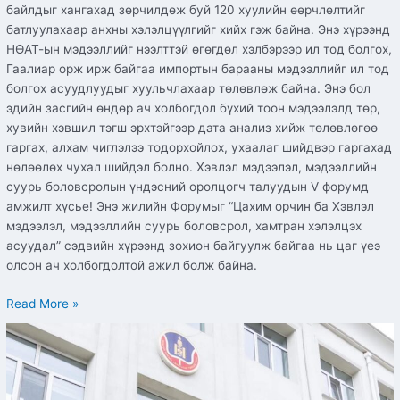
байлдыг хангахад зөрчилдөж буй 120 хуулийн өөрчлөлтийг
батлуулахаар анхны хэлэлцүүлгийг хийх гэж байна. Энэ хүрээнд
НӨАТ-ын мэдээллийг нээлттэй өгөгдөл хэлбэрээр ил тод болгох,
Гаалиар орж ирж байгаа импортын барааны мэдээллийг ил тод
болгох асуудлуудыг хуульчлахаар төлөвлөж байна. Энэ бол
эдийн засгийн өндөр ач холбогдол бүхий тоон мэдээлэлд төр,
хувийн хэвшил тэгш эрхтэйгээр дата анализ хийж төлөвлөгөө
гаргах, алхам чиглэлээ тодорхойлох, ухаалаг шийдвэр гаргахад
нөлөөлөх чухал шийдэл болно. Хэвлэл мэдээлэл, мэдээллийн
суурь боловсролын үндэсний оролцогч талуудын V форумд
амжилт хүсье! Энэ жилийн Форумыг “Цахим орчин ба Хэвлэл
мэдээлэл, мэдээллийн суурь боловсрол, хамтран хэлэлцэх
асуудал” сэдвийн хүрээнд зохион байгуулж байгаа нь цаг үеэ
олсон ач холбогдолтой ажил болж байна.
Read More »
Авлигатай
тэмцэх
газарт
10