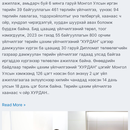
ажиллаж, амьдарч буй 6 мянга гаруй Монгол Улсын иргэн
төрийн 39 байгууллагын 461 төрлийн үйлчилгээ, үүнээс 94
төрлийн лавлагаа, тодорхойлолтыг үнэ төлбөргүй, хаанаас ч
ойр, хүндрэл чирэгдэлгүй, хурдан шуурхай авах боломж
бүрдэж байна. Бид цаашид үйлчилгээний төрөл, тоог
нэмэгдүүлж, 2023 он гэхэд 55 байгууллагын 800 орчим
үйлчилгээг төрийн цахим үйлчилгээний “ХУРДАН” цэгээр
дамжуулан хүргэх ба цаашид 30 гаруй Дипломат төлөөлөгчийн
газраар дамжуулан төрийн үйлчилгээг гадаад улсад байгаа
иргэддээ хүргэхээр төлөвлөн ажиллаж байна. Өнөөдрийн
байдлаар төрийн цахим үйлчилгээний “ХУРДАН” цэгийг Монгол
Улсын хэмжээнд 126 цэгт нээсэн бол энэхүү 2 цэг үйл
ажиллагаагаа эхлүүлснээр хилийн чанадад нээсэн 14 дахь
улсын 18 дахь цэг болж байна. Төрийн цахим үйлчилгээ
хаанаас ч ойр ХУРДАН..
Read More »
”E-
mongolia
4.0”