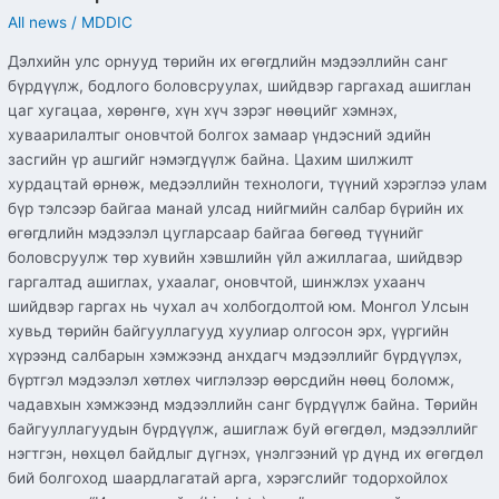
All news
/
MDDIC
Дэлхийн улс орнууд төрийн их өгөгдлийн мэдээллийн санг
бүрдүүлж, бодлого боловсруулах, шийдвэр гаргахад ашиглан
цаг хугацаа, хөрөнгө, хүн хүч зэрэг нөөцийг хэмнэх,
хуваарилалтыг оновчтой болгох замаар үндэсний эдийн
засгийн үр ашгийг нэмэгдүүлж байна. Цахим шилжилт
хурдацтай өрнөж, медээллийн технологи, түүний хэрэглээ улам
бүр тэлсээр байгаа манай улсад нийгмийн салбар бүрийн их
өгөгдлийн мэдээлэл цугларсаар байгаа бөгөөд түүнийг
боловсруулж төр хувийн хэвшлийн үйл ажиллагаа, шийдвэр
гаргалтад ашиглах, ухаалаг, оновчтой, шинжлэх ухаанч
шийдвэр гаргах нь чухал ач холбогдолтой юм. Монгол Улсын
хувьд төрийн байгууллагууд хуулиар олгосон эрх, үүргийн
хүрээнд салбарын хэмжээнд анхдагч мэдээллийг бүрдүүлэх,
бүртгэл мэдээлэл хөтлөх чиглэлээр өөрсдийн нөөц боломж,
чадавхын хэмжээнд мэдээллийн санг бүрдүүлж байна. Төрийн
байгууллагуудын бүрдүүлж, ашиглаж буй өгөгдөл, мэдээллийг
нэгтгэн, нөхцөл байдлыг дүгнэх, үнэлгээний үр дүнд их өгөгдөл
бий болгоход шаардлагатай арга, хэрэгслийг тодорхойлох