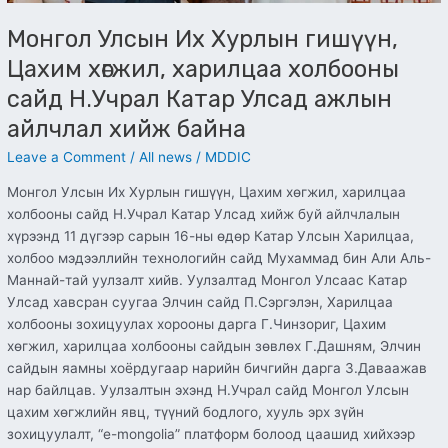
байна
Монгол Улсын Их Хурлын гишүүн,
Цахим хөгжил, харилцаа холбооны
сайд Н.Учрал Катар Улсад ажлын
айлчлал хийж байна
Leave a Comment
/
All news
/
MDDIC
Монгол Улсын Их Хурлын гишүүн, Цахим хөгжил, харилцаа
холбооны сайд Н.Учрал Катар Улсад хийж буй айлчлалын
хүрээнд 11 дүгээр сарын 16-ны өдөр Катар Улсын Харилцаа,
холбоо мэдээллийн технологийн сайд Мухаммад бин Али Аль-
Маннай-тай уулзалт хийв. Уулзалтад Монгол Улсаас Катар
Улсад хавсран суугаа Элчин сайд П.Сэргэлэн, Харилцаа
холбооны зохицуулах хорооны дарга Г.Чинзориг, Цахим
хөгжил, харилцаа холбооны сайдын зөвлөх Г.Дашням, Элчин
сайдын яамны хоёрдугаар нарийн бичгийн дарга З.Даваажав
нар байлцав. Уулзалтын эхэнд Н.Учрал сайд Монгол Улсын
цахим хөгжлийн явц, түүний бодлого, хууль эрх зүйн
зохицуулалт, “e-mongolia” платформ болоод цаашид хийхээр