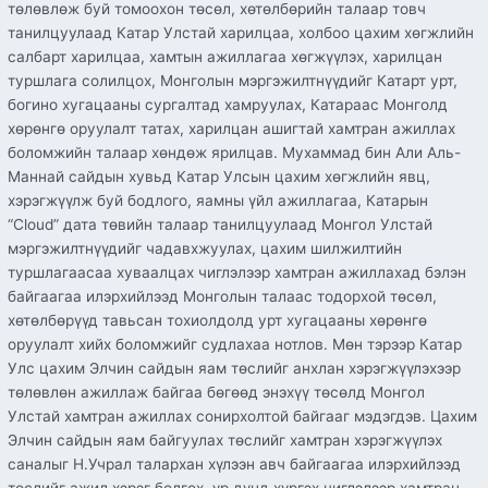
төлөвлөж буй томоохон төсөл, хөтөлбөрийн талаар товч
танилцуулаад Катар Улстай харилцаа, холбоо цахим хөгжлийн
салбарт харилцаа, хамтын ажиллагаа хөгжүүлэх, харилцан
туршлага солилцох, Монголын мэргэжилтнүүдийг Катарт урт,
богино хугацааны сургалтад хамруулах, Катараас Монголд
хөрөнгө оруулалт татах, харилцан ашигтай хамтран ажиллах
боломжийн талаар хөндөж ярилцав. Мухаммад бин Али Аль-
Маннай сайдын хувьд Катар Улсын цахим хөгжлийн явц,
хэрэгжүүлж буй бодлого, яамны үйл ажиллагаа, Катарын
“Cloud” дата төвийн талаар танилцуулаад Монгол Улстай
мэргэжилтнүүдийг чадавхжуулах, цахим шилжилтийн
туршлагаасаа хуваалцах чиглэлээр хамтран ажиллахад бэлэн
байгаагаа илэрхийлээд Монголын талаас тодорхой төсөл,
хөтөлбөрүүд тавьсан тохиолдолд урт хугацааны хөрөнгө
оруулалт хийх боломжийг судлахаа нотлов. Мөн тэрээр Катар
Улс цахим Элчин сайдын яам төслийг анхлан хэрэгжүүлэхээр
төлөвлөн ажиллаж байгаа бөгөөд энэхүү төсөлд Монгол
Улстай хамтран ажиллах сонирхолтой байгааг мэдэгдэв. Цахим
Элчин сайдын яам байгуулах төслийг хамтран хэрэгжүүлэх
саналыг Н.Учрал талархан хүлээн авч байгаагаа илэрхийлээд