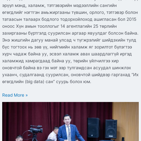
эрүүл мэнд, халамж, тэтгэвэрийн мэдээллийн сангийн
өгөгдлийг нэгтгэн амьжиргааны түвшин, орлого, тэтгэвэр болон
татаасын талаарх бодлого тодорхойлоход ашигласан бол 2015
оноос Хүн амын тооллогыг 14 агентлагийн 25 төрлийн
захиргааны бүртгэлд суурилсан аргаар явуулдаг болсон байна.
Энэ жишгийн дагуу манай улсад ч түгжрэлийг шийдэхийн тулд
бүс тогтоох нь зөв үү, нийгмийн халамж яг зорилтот бүлэгтээ
хүрч чадаж байна уу, эсвэл халамж авах шаардлаггүй иргэд
халамжид хамрагдаад байна уу, төрийн үйлчилгээ хир
оновчтой байна вэ гэх мэт ээр тулгамдсан асуудал шинжлэх
ухаанч, судалгаанд суурилсан, оновчтой шийдвэр гаргахад “Их
өгөгдлийн (big data) сан” суурь болох юм.
Read More »
Мэдээлэлд
шүүлтүүртэй
хандах,
нээлттэй
өгөгдлийг
ашиглан