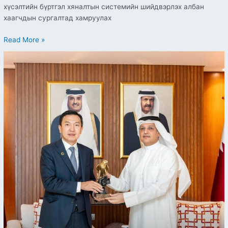
хүсэлтийн бүртгэл хяналтын системийн шийдвэрлэх албан
хаагчдын сургалтад хамруулах
Read More »
Монгол
Улсын
Их
Хурлын
гишүүн,
Цахим
хөгжил,
харилцаа
холбооны
сайд
Н.Учрал
Катар
Улсад
ажлын
айлчлал
хийж