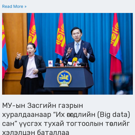
Read More »
МУ-
ын
Засгийн
газрын
хуралдаанаар
“Их
өгөгдлийн
(Big
data)
сан”
үүсгэх
тухай
тогтоолын
төслийг
МУ-ын Засгийн газрын
хэлэлцэн
хуралдаанаар “Их өгөгдлийн (Big data)
баталлаа
сан” үүсгэх тухай тогтоолын төслийг
хэлэлцэн баталлаа