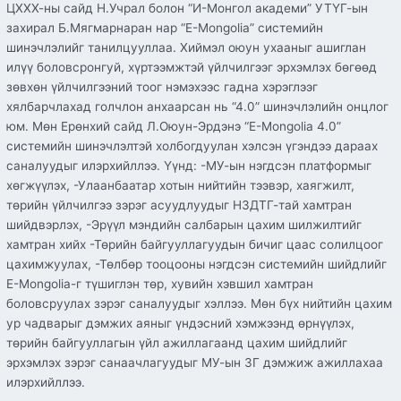
ЦХХХ-ны сайд Н.Учрал болон “И-Монгол академи” УТҮГ-ын
захирал Б.Мягмарнаран нар “E-Mongolia” системийн
шинэчлэлийг танилцууллаа. Хиймэл оюун ухааныг ашиглан
илүү боловсронгуй, хүртээмжтэй үйлчилгээг эрхэмлэх бөгөөд
зөвхөн үйлчилгээний тоог нэмэхээс гадна хэрэглээг
хялбарчлахад голчлон анхаарсан нь “4.0” шинэчлэлийн онцлог
юм. Мөн Ерөнхий сайд Л.Оюун-Эрдэнэ “E-Mongolia 4.0”
системийн шинэчлэлтэй холбогдуулан хэлсэн үгэндээ дараах
саналуудыг илэрхийллээ. Үүнд: -МУ-ын нэгдсэн платформыг
хөгжүүлэх, -Улаанбаатар хотын нийтийн тээвэр, хаягжилт,
төрийн үйлчилгээ зэрэг асуудлуудыг НЗДТГ-тай хамтран
шийдвэрлэх, -Эрүүл мэндийн салбарын цахим шилжилтийг
хамтран хийх -Төрийн байгууллагуудын бичиг цаас солилцоог
цахимжуулах, -Төлбөр тооцооны нэгдсэн системийн шийдлийг
E-Mongolia-г түшиглэн төр, хувийн хэвшил хамтран
боловсруулах зэрэг саналуудыг хэллээ. Мөн бүх нийтийн цахим
ур чадварыг дэмжих аяныг үндэсний хэмжээнд өрнүүлэх,
төрийн байгууллагын үйл ажиллагаанд цахим шийдлийг
эрхэмлэх зэрэг санаачлагуудыг МУ-ын ЗГ дэмжиж ажиллахаа
илэрхийллээ.