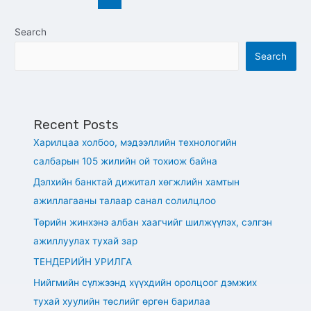
Search
Search
Recent Posts
Харилцаа холбоо, мэдээллийн технологийн
салбарын 105 жилийн ой тохиож байна
Дэлхийн банктай дижитал хөгжлийн хамтын
ажиллагааны талаар санал солилцлоо
Төрийн жинхэнэ албан хаагчийг шилжүүлэх, сэлгэн
ажиллуулах тухай зар
ТЕНДЕРИЙН УРИЛГА
Нийгмийн сүлжээнд хүүхдийн оролцоог дэмжих
тухай хуулийн төслийг өргөн барилаа