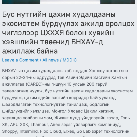
төлөөлөгчид
БНХАУ-
Бүс нутгийн цахим худалдааны
д
экосистем бүрдүүлэх ажилд оролцох
ажиллаж
чиглэлээр ЦХХХЯ болон хувийн
байна
хэвшлийн төлөөлөгчид БНХАУ-д
ажиллаж байна
Leave a Comment
/
All news
/
MDDIC
БНХАУ-ын цахим худалдааны хаб гэгддэг Ханжоу хотноо энэ
сарын 22-24-ны өдрүүдэд Төв Азийн Эдийн Засгийн Хамтын
ажиллагаа (CAREC)-ны гишүүн 10 улсын 200 гаруй
төлөөлөгчид чуулж, бүс нутгийн цахим худалдааны экосистем
бүрдүүлж, цахим эдийн засгийн корридор байгуулахад
шаардлагатай технологиудтай танилцаж, бодлогын
шийдлүүдийг хэлэлцэв. Монгол Улсаас Цахим хөгжил,
харилцаа холбооны яам, Жижиг дунд үйлдвэрийн газар, Говь
ХК, APU ХХК, Lhamour, Airee зэрэг үйлвэрлэгч компаниуд,
Shoppy, Intelmind, Fibo Cloud, Erxes, Go Lab зэрэг технологийн