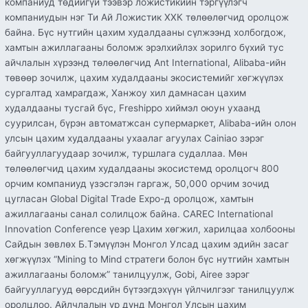
компаниуд төдийгүй тээвэр ложистикийн тэргүүлэгч
компаниудын нэг Ти Ай Ложистик ХХК төлөөлөгчид оролцож
байна. Бүс нутгийн цахим худалдааны сүлжээнд холбогдож,
хамтын ажиллагааны боломж эрэлхийлэх зорилго бүхий тус
айчлалын хүрээнд төлөөлөгчид Ant International, Alibaba-ийн
төвөөр зочилж, цахим худалдааны экосистемийг хөгжүүлэх
сургалтад хамрагдаж, Ханжоу хил дамнасан цахим
худалдааны тусгай бүс, Freshippo хиймэл оюун ухаанд
суурилсан, бүрэн автоматжсан супермаркет, Alibaba-ийн олон
улсын цахим худалдааны ухаалаг агуулах Cainiao зэрэг
байгууллагуудаар зочилж, туршлага судаллаа. Мөн
төлөөлөгчид цахим худалдааны экосистемд оролцогч 800
орчим компаниуд үзэсгэлэн гаргаж, 50,000 орчим зочид
цугласан Global Digital Trade Expo-д оролцож, хамтын
ажиллагааны санал солилцож байна. CAREC International
Innovation Conference үеэр Цахим хөгжил, харилцаа холбооны
Сайдын зөвлөх Б.Тэмүүлэн Монгол Улсад цахим эдийн засаг
хөгжүүлэх “Mining to Mind стратеги болон бүс нутгийн хамтын
ажиллагааны боломж” танилцуулж, Gobi, Airee зэрэг
байгууллагууд өөрсдийн бүтээгдэхүүн үйлчилгээг танилцуулж
оролцлоо. Айлчлалын үр дүнд Монгол Улсын цахим