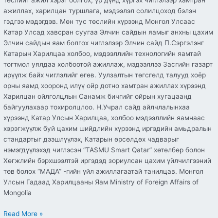
төслийг ажил хэрэг болгох, үр дүнд хүргэх чиглэлээр хамтран
ажиллах, харилцан туршлага, мэдээлэл солилцоход бэлэн
гэдгээ мэдэгдэв. Мөн тус төслийн хүрээнд Монгол Улсаас
Катар Улсад хавсран суугаа Элчин сайдын яамыг анхны цахим
Элчин сайдын яам болгох чиглэлээр Элчин сайд П.Сэргэлэнг
Катарын Харилцаа холбоо, мэдээллийн технологийн яамтай
тогтмол уялдаа холбоотой ажиллаж, мэдээллээ Засгийн газарт
ирүүлж байх чиглэлийг өгөв. Уулзалтын төгсгөлд талууд хоёр
орны яамд хооронд илүү ойр дотно хамтран ажиллах хүрээнд
Харилцан ойлголцлын Санамж бичгийг ойрын хугацаанд
байгуулахаар тохиролцлоо. Н.Учрал сайд айлчлалынхаа
хүрээнд Катар Улсын Харилцаа, холбоо мэдээллийн яамнаас
хэрэгжүүлж буй цахим шийдлийн хүрээнд иргэдийн амьдралын
стандартыг дээшлүүлэх, Катарын өрсөлдөх чадварыг
нэмэгдүүлэхэд чиглэсэн “TASMU Smart Qatar” хөтөлбөр болон
Хөгжлийн бэрхшээлтэй иргэдэд зориулсан цахим үйлчилгээний
төв болох “МАДА” -гийн үйл ажиллагаатай танилцав. Монгол
Улсын Гадаад Харилцааны Яам Ministry of Foreign Affairs of
Mongolia
Read More »