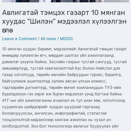
Авлигатай тэмцэх газарт 10 мянган
хуудас “Шилэн” мэдээлэл хүлээлгэн
өглөө
Leave a Comment
/
All news
/
MDDIC
10 мянган хуудас баримт, мэдээллийг Авлигатай тэмцэх газарт
өнөөдөр хүлээлгэн өгч, мөрдөн шалгах үйл ажиллагаанд
дэмжлэг үзүүлж байна. Засгийн газрын тусгай сангууд, тусгай
зөвшөөрлүүд, тусгай хамгаалалттай бүс болон Нийслэл дэх
газар олголтууд, төрийн өмчийн байруудын түрээс, барилга,
байгууламж ашиглалтад хүлээн авсан улсын комисс,
тэдгээрийн дүгнэлтүүд, төрийн өмчит компаниудын ТУЗ-ийн
бүрэлдэхүүн гэх зэрэг иж бүрэн мэдээлэл үүнд багтаж байна.
АТГ-ын үйл ажиллагааны ачаалал их тул үнэн зөв, нотолгоонд
суурилсан шийдвэрийг хурдан шуурхай гаргахад
боловсруулсан, ангилсан, инфографиктай, статистик
тооцоололтой мэдээллээр хангаж ажиллах нь чухал ач
холбогдолтой. Энэ бол технологиор авлигыг бууруулах үйл