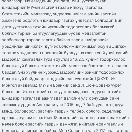
зорилгоор “Их өгөгдлийн (big data) сан” үүсгэх тухай
шийдвэрийг МУ-ын засгийн газар ийнхүү гаргалаа.
Статистикийн мэдээлэлд үндэслэн нийгэм эдийн засгийн
хэмжээнд бодлогын шийдвэр гаргах үндэслэл болгодог. Биг
дата үүсгэхдээ тухайн иргэнийг тодорхойлох боломжгүй
болгож төрийн байгууллагуудын бусад мэдээлэлтэй
холбосноор төрөөс гаргаж байгаа зарим шийдвэрийг
урьдчилан шинжлэх, дүгнэх боломжийг хиймэл оюун ашиглаж
тооцох урьдчилсан нөхцөлийг бүрдүүлнэ гэсэн үг. Хүний хувийн
мэдээлэл хамгаалах тухай хуулиар “6.2.5.хүнийг тодорхойлох
боломжгүй болгож статистикийн мэдээлэл бэлтгэх.” гэж заасан
байдаг. Энэ хуулийн хүрээнд мэдээллийн эзнийг тодорхойлох
боломжгүй байдлаар өгөгдлийн сан үүсгэхийг ЦХХХЯ, И-
Монгол академид МУ-ын Ерөнхий сайд Л.Оюн-Эрдэнэ үүрэг
болголоо. Их өгөгдлийн сан үүсгэж мэдээлэлд дүгнэлт хийж
шийдвэр гаргалтад ашигладаг дэлхийн улс орнуудын сайн
жишээг дурдвал Австрали улс 2015 онд 7 байгууллага (эрүүл
мэнд, боловсрол, засгийн газрын төлбөр, орлого, хөдөлмөр
эрхлэлт, хүн ам зэрэг)-ын 18 өгөгдлийн санг нэгтгэж халамжийн
нөлөө болон засгийн газрын дэмжлэг, нийгмийн хамгааллын
бодлогод ашигласан байна. Мөн Солонгос улс 2017 онд татвар,