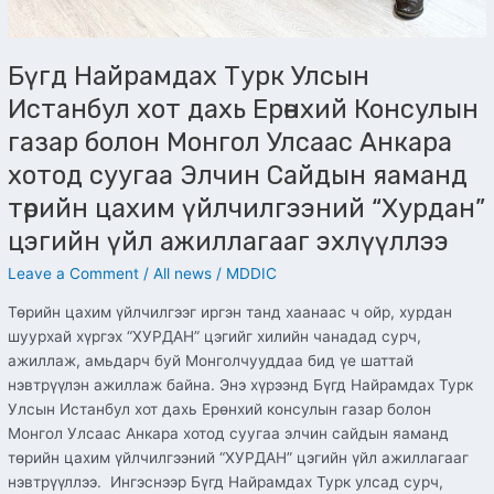
цахим
үйлчилгээний
“Хурдан”
Бүгд Найрамдах Турк Улсын
цэгийн
Истанбул хот дахь Ерөнхий Консулын
үйл
газар болон Монгол Улсаас Анкара
ажиллагааг
эхлүүллээ
хотод суугаа Элчин Сайдын яаманд
төрийн цахим үйлчилгээний “Хурдан”
цэгийн үйл ажиллагааг эхлүүллээ
Leave a Comment
/
All news
/
MDDIC
Төрийн цахим үйлчилгээг иргэн танд хаанаас ч ойр, хурдан
шуурхай хүргэх “ХУРДАН” цэгийг хилийн чанадад сурч,
ажиллаж, амьдарч буй Монголчууддаа бид үе шаттай
нэвтрүүлэн ажиллаж байна. Энэ хүрээнд Бүгд Найрамдах Турк
Улсын Истанбул хот дахь Ерөнхий консулын газар болон
Монгол Улсаас Анкара хотод суугаа элчин сайдын яаманд
төрийн цахим үйлчилгээний “ХУРДАН” цэгийн үйл ажиллагааг
нэвтрүүллээ. Ингэснээр Бүгд Найрамдах Турк улсад сурч,