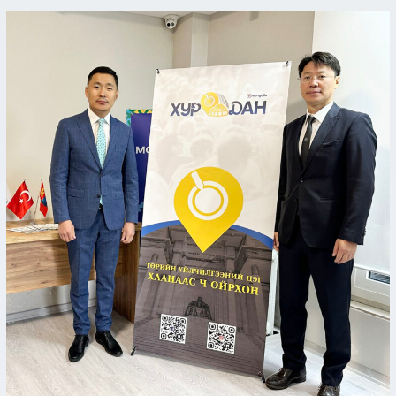
Бүгд
Найрамдах
Турк
Улсын
Истанбул
хот
дахь
Ерөнхий
Консулын
газар
болон
Монгол
Улсаас
Анкара
хотод
суугаа
Элчин
Сайдын
яаманд
төрийн