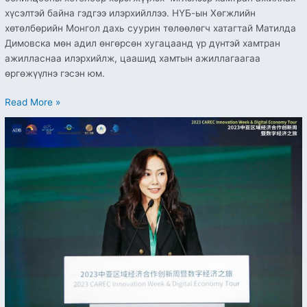
хүсэлтэй байна гэдгээ илэрхийллээ. НҮБ-ын Хөгжлийн
хөтөлбөрийн Монгол дахь суурин төлөөлөгч хатагтай Матилда
Димовска мөн адил өнгөрсөн хугацаанд үр дүнтэй хамтран
ажилласнаа илэрхийлж, цаашид хамтын ажиллагаагаа
өргөжүүлнэ гэсэн юм.
Read More »
Бүс
нутгийн
цахим
худалдааны
экосистем
бүрдүүлэх
ажилд
оролцох
чиглэлээр
ЦХХХЯ
болон
хувийн
хэвшлийн