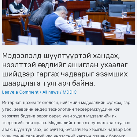
ухаалаг
шийдвэр
гаргах
чадварыг
эзэмших
шаардлага
тулгарч
байна.
Мэдээлэлд шүүлтүүртэй хандах,
нээлттэй өгөгдлийг ашиглан ухаалаг
шийдвэр гаргах чадварыг эзэмших
шаардлага тулгарч байна.
Leave a Comment
/
All news
/
MDDIC
Интернэт, цахим технологи, нийгмийн мэдээллийн сүлжээ, гар
утас, зөөврийн өндөр технологийн төхөөрөмжүүдийн хэт
хэрэглээ бидэнд эерэг сөрөг, үнэн худал мэдээллийн их
тэсрэлтийг авч ирлээ. Мэдээллийг олон эх сурвалжаас хүлээн
авах, шүүн тунгаах, ёс зүйтэй, бүтээлчээр хэрэглэх чадвар бол
хувь хүний төдийгүй улс үндэстний хөгжин дэвших боломж,