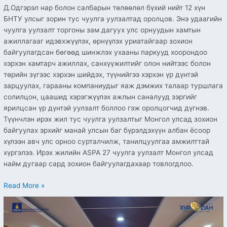
Д.Одгэрэл нар болон салбарын төлөөлөл бүхий нийт 12 хүн
БНТУ улсыг зорин тус чуулга уулзалтад оролцов. Энэ удаагийн
чуулга уулзалт торгоны зам дагуух улс орнуудын хамтын
ажиллагааг идэвхжүүлэх, өрнүүлэх уриатайгаар зохион
байгуулагдсан бөгөөд шинжлэх ухааны паркууд хоорондоо
хэрхэн хамтарч ажиллах, санхүүжилтийг олон нийтээс болон
төрийн зүгээс хэрхэн шийдэх, түүнийгээ хэрхэн үр дүнтэй
зарцуулах, гарааны компаниудыг яаж дэмжих талаар туршлага
солилцон, цаашид хэрэгжүүлэх ажлын саналууд зэргийг
ярилцсан үр дүнтэй уулзалт боллоо гэж оролцогчид дүгнэв.
Түүнчлэн ирэх жил тус чуулга уулзалтыг Монгол улсад зохион
байгуулах эрхийг манай улсын баг бүрэлдэхүүн албан ёсоор
хүлээн авч улс орноо сурталчилж, танилцуулгаа амжилттай
хүргэлээ. Ирэх жилийн ASPA 27 чуулга уулзалт Монгол улсад
найм дугаар сард зохион байгуулагдахаар товлогдлоо.
Read More »
Орон
нутагт
төрийн