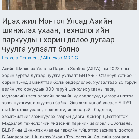
чуулга
уулзалт
болно
Ирэх жил Монгол Улсад Азийн
шинжлэх ухаан, технологийн
паркуудын хорин долоо дугаар
чуулга уулзалт болно
Leave a Comment
/
All news
/
MDDIC
Азийн Шинжлэх Ухааны Паркын Холбоо (ASPA)-ны 2023 оны
хорин зургаа дугаар чуулга уулзалт БНТУ-ын Станбул хотноо 11
сарын 15-нд амжилттай болж өндөрлөлөө. Уулзалтаар 20 гаруй
азийн улс орнуудын 300 гаруй шинжлэх ухааны парк,
мэдээллийн технологийн паркийн удирдлагууд цугларч илтгэл,
хэлэлцүүлгүүд өрнүүлсэн байна. Энэ жил манай улсаас БШУЯ-
ны Шинжлэх ухаан, технологи, инновацийн бодлого,
хэрэгжилтийг зохицуулах газрын дарга, доктор Д.Баттогтох,
Мэдээлэл технологийн үндэсний паркийн захирал Ж.Золзаяа,
БШУЯ-ны Шинжлэх ухааны паркийн гүйцэтгэх захирал, доктор
Б.Амарсанаа, Шинжлэх Ухаан Технологийн Сангийн захирал