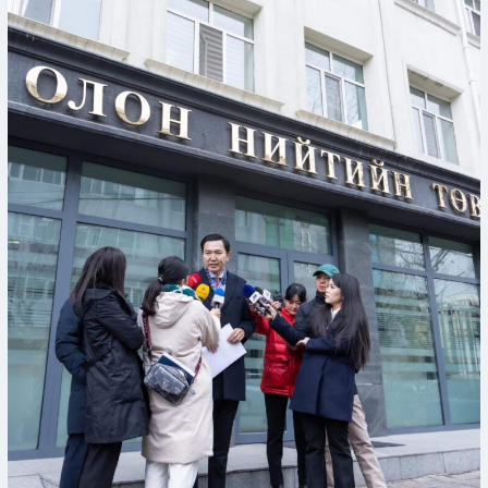
мянган
хуудас
“Шилэн”
мэдээлэл
хүлээлгэн
өглөө