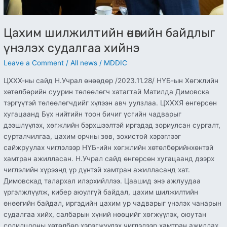
Цахим шилжилтийн өнөөгийн байдлыг
үнэлэх судалгаа хийнэ
Leave a Comment
/
All news
/
MDDIC
ЦХХХ-ны сайд Н.Учрал өнөөдөр /2023.11.28/ НҮБ-ын Хөгжлийн
хөтөлбөрийн суурин төлөөлөгч хатагтай Матилда Димовска
тэргүүтэй төлөөлөгчдийг хүлээн авч уулзлаа. ЦХХХЯ өнгөрсөн
хугацаанд Бүх нийтийн тоон бичиг үсгийн чадварыг
дээшлүүлэх, хөгжлийн бэрхшээлтэй иргэдэд зориулсан сургалт,
сурталчилгаа, цахим орчны зөв, зохистой хэрэглээг
сайжруулах чиглэлээр НҮБ-ийн хөгжлийн хөтөлбөрийнхөнтэй
хамтран ажилласан. Н.Учрал сайд өнгөрсөн хугацаанд дээрх
чиглэлийн хүрээнд үр дүнтэй хамтран ажилласанд хат.
Димовскад талархал илэрхийллээ. Цаашид энэ ажлуудаа
үргэлжлүүлж, кибер аюулгүй байдал, цахим шилжилтийн
өнөөгийн байдал, иргэдийн цахим ур чадварыг үнэлэх чанарын
судалгаа хийх, салбарын хүний нөөцийг хөгжүүлэх, оюутан
солилцооны хөтөлбөр хэрэгжүүлэх чиглэлээр хамтран ажиллах