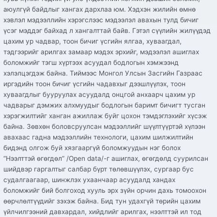
аюулгүй байдлыг хангах дархлаа юм. Хэдхэн жилийн өмнө
хэвлэл мэдээллийн хэрэгслээс мэдээлэл авахын тулд бичиг
үсэг мэддэг байхад л хангалттай байв. Гэтэл сүүлийн жилүүдэд
цахим ур чадвар, тоон бичиг үсгийн ялгаа, хуваагдал,
тэдгээрийг арилгах замаар мэдэх эрхийг, мэдээлэл ашиглах
боломжийг тэгш хүртээх асуудал бодлогын хэмжээнд
хэлэлцэгдэж байна. Тиймээс Монгол Улсын Засгийн Газраас
иргэдийн тоон бичиг үсгийн чадавхыг дээшлүүлэх, тоон
хуваагдлыг бууруулах асуудалд онцгой анхаарч цахим ур
чадварыг дэмжих алхмуудыг бодлогын баримт бичигт тусган
хэрэгжилтийг ханган ажиллаж буйг цохон тэмдэглэхийг хүсэж
байна. Зөвхөн боловсруулсан мэдээллийг шүүлтүүртэй хүлээн
авахаас гадна мэдээллийн технологи, цахим шилжилтийн
бидэнд олгож буй хязгааргүй боломжуудын нэг болох
“Нээлттэй өгөгдөл” /Open data/-г ашиглах, өгөгдөлд суурилсан
шийдвэр гаргалтыг салбар бүрт төлөвшүүлэх, сургаар бус
судалгаагаар, шинжлэх ухаанчаар асуудалд хандах
боломжийг бий болгоход хууль эрх зүйн орчин дахь томоохон
өөрчлөлтүүдийг зэхэж байна. Бид тун удахгүй төрийн цахим
үйлчилгээний давхардал, хийдлийг арилгах, нээлттэй ил тод