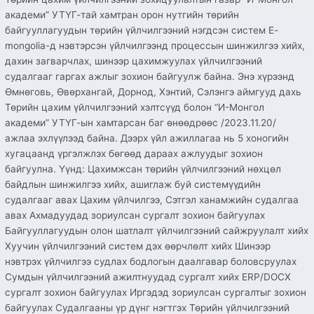
академи” УТҮГ-тай хамтран орон нутгийн төрийн
байгууллагуудын төрийн үйлчилгээний нэгдсэн систем E-
mongolia-д нэвтэрсэн үйлчилгээнд процессын шинжилгээ хийх,
дахин загварчлах, шинээр цахимжуулах үйлчилгээний
судалгааг гаргах ажлыг зохион байгуулж байна. Энэ хүрээнд
Өмнөговь, Өвөрхангай, Дорнод, Хэнтий, Сэлэнгэ аймгууд дахь
Төрийн цахим үйлчилгээний хэлтсүүд болон “И-Монгол
академи” УТҮГ-ын хамтарсан баг өнөөдрөөс /2023.11.20/
ажлаа эхлүүлээд байна. Дээрх үйл ажиллагаа нь 5 хоногийн
хугацаанд үргэлжлэх бөгөөд дараах ажлуудыг зохион
байгуулна. Үүнд: Цахимжсан төрийн үйлчилгээний нөхцөл
байдлын шинжилгээ хийх, ашиглаж буй системүүдийн
судалгааг авах Цахим үйлчилгээ, Сэтгэл ханамжийн судалгаа
авах Ахмадуудад зориулсан сургалт зохион байгуулах
Байгууллагуудын олон шатлалт үйлчилгээний сайжруулалт хийх
Хуучин үйлчилгээний систем дэх өөрчлөлт хийх Шинээр
нэвтрэх үйлчилгээ судлах бодлогын даалгавар боловсруулах
Сумдын үйлчилгээний ажилтнуудад сургалт хийх ERP/DOCX
сургалт зохион байгуулах Иргэдэд зориулсан сургалтыг зохион
байгуулах Судалгааны үр дүнг нэгтгэх Төрийн үйлчилгээний