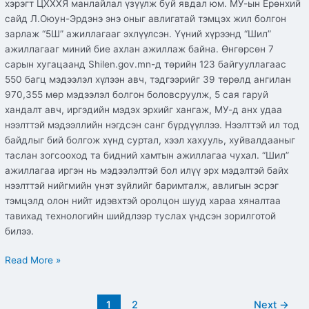
хэрэгт ЦХХХЯ манлайлал үзүүлж буй явдал юм. МУ-ын Ерөнхий
сайд Л.Оюун-Эрдэнэ энэ оныг авлигатай тэмцэх жил болгон
зарлаж “5Ш” ажиллагааг эхлүүлсэн. Үүний хүрээнд “Шил”
ажиллагааг миний бие ахлан ажиллаж байна. Өнгөрсөн 7
сарын хугацаанд Shilen.gov.mn-д төрийн 123 байгууллагаас
550 багц мэдээлэл хүлээн авч, тэдгээрийг 39 төрөлд ангилан
970,355 мөр мэдээлэл болгон боловсруулж, 5 сая гаруй
хандалт авч, иргэдийн мэдэх эрхийг хангаж, МУ-д анх удаа
нээлттэй мэдээллийн нэгдсэн санг бүрдүүллээ. Нээлттэй ил тод
байдлыг бий болгож хүнд суртал, хээл хахууль, хуйвалдааныг
таслан зогсооход та бидний хамтын ажиллагаа чухал. “Шил”
ажиллагаа иргэн нь мэдээлэлтэй бол илүү эрх мэдэлтэй байх
нээлттэй нийгмийн үнэт зүйлийг баримталж, авлигын эсрэг
тэмцэлд олон нийт идэвхтэй оролцон шууд хараа хяналтаа
тавихад технологийн шийдлээр туслах үндсэн зорилготой
билээ.
Read More »
1
2
Next
→