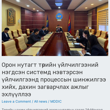
үйлчилгээний
нэгдсэн
системд
нэвтэрсэн
үйлчилгээнд
процессын
шинжилгээ
хийх,
дахин
загварчлах
ажлыг
эхлүүллээ
Орон нутагт төрийн үйлчилгээний
нэгдсэн системд нэвтэрсэн
үйлчилгээнд процессын шинжилгээ
хийх, дахин загварчлах ажлыг
эхлүүллээ
Leave a Comment
/
All news
/
MDDIC
Төрийн цахим үйлчилгээний зохицуулалтын газар “И-Монгол