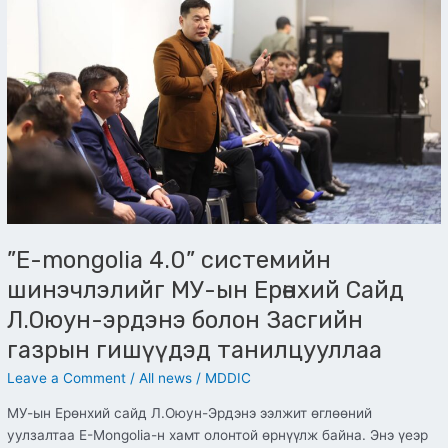
системийн
шинэчлэлийг
МУ-
ын
Ерөнхий
Сайд
Л.Оюун-
эрдэнэ
болон
Засгийн
газрын
гишүүдэд
”E-mongolia 4.0” системийн
танилцууллаа
шинэчлэлийг МУ-ын Ерөнхий Сайд
Л.Оюун-эрдэнэ болон Засгийн
газрын гишүүдэд танилцууллаа
Leave a Comment
/
All news
/
MDDIC
МУ-ын Ерөнхий сайд Л.Оюун-Эрдэнэ ээлжит өглөөний
уулзалтаа E-Mongolia-н хамт олонтой өрнүүлж байна. Энэ үеэр