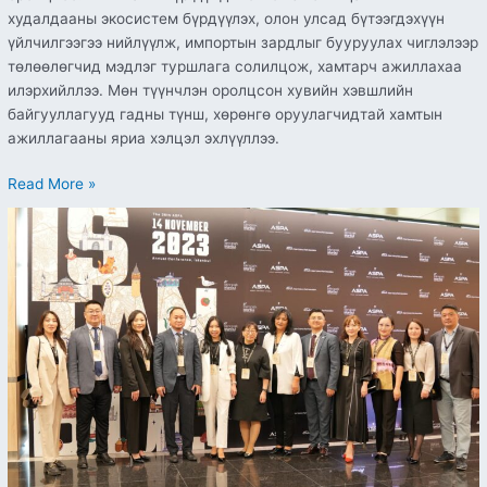
худалдааны экосистем бүрдүүлэх, олон улсад бүтээгдэхүүн
үйлчилгээгээ нийлүүлж, импортын зардлыг бууруулах чиглэлээр
төлөөлөгчид мэдлэг туршлага солилцож, хамтарч ажиллахаа
илэрхийллээ. Мөн түүнчлэн оролцсон хувийн хэвшлийн
байгууллагууд гадны түнш, хөрөнгө оруулагчидтай хамтын
ажиллагааны яриа хэлцэл эхлүүллээ.
Read More »
Ирэх
жил
Монгол
Улсад
Азийн
шинжлэх
ухаан,
технологийн
паркуудын
хорин
долоо
дугаар