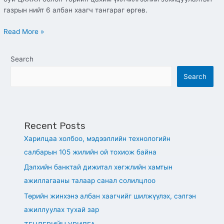
газрын нийт 6 албан хаагч тангараг өргөв.
Read More »
Search
Search
Recent Posts
Харилцаа холбоо, мэдээллийн технологийн
салбарын 105 жилийн ой тохиож байна
Дэлхийн банктай дижитал хөгжлийн хамтын
ажиллагааны талаар санал солилцлоо
Төрийн жинхэнэ албан хаагчийг шилжүүлэх, сэлгэн
ажиллуулах тухай зар