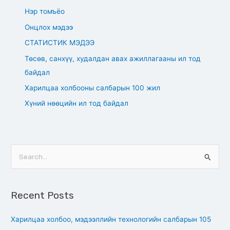
Нэр томъёо
Онцлох мэдээ
СТАТИСТИК МЭДЭЭ
Төсөв, санхүү, худалдан авах ажиллагааны ил тод
байдал
Харилцаа холбооны салбарын 100 жил
Хүний нөөцийн ил тод байдал
S
e
a
Recent Posts
r
c
Харилцаа холбоо, мэдээллийн технологийн салбарын 105
h