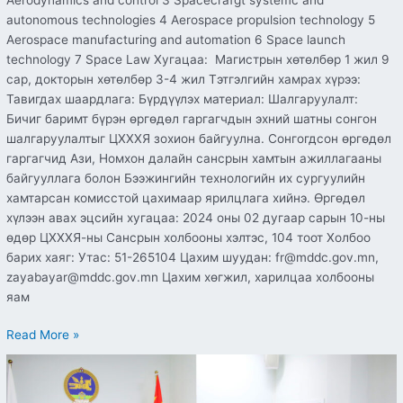
autonomous technologies 4 Aerospace propulsion technology 5
Aerospace manufacturing and automation 6 Space launch
technology 7 Space Law Хугацаа: Магистрын хөтөлбөр 1 жил 9
сар, докторын хөтөлбөр 3-4 жил Тэтгэлгийн хамрах хүрээ:
Тавигдах шаардлага: Бүрдүүлэх материал: Шалгаруулалт:
Бичиг баримт бүрэн өргөдөл гаргагчдын эхний шатны сонгон
шалгаруулалтыг ЦХХХЯ зохион байгуулна. Сонгогдсон өргөдөл
гаргагчид Ази, Номхон далайн сансрын хамтын ажиллагааны
байгууллага болон Бээжингийн технологийн их сургуулийн
хамтарсан комисстой цахимаар ярилцлага хийнэ. Өргөдөл
хүлээн авах эцсийн хугацаа: 2024 оны 02 дугаар сарын 10-ны
өдөр ЦХХХЯ-ны Сансрын холбооны хэлтэс, 104 тоот Холбоо
барих хаяг: Утас: 51-265104 Цахим шуудан: fr@mddc.gov.mn,
zayabayar@mddc.gov.mn Цахим хөгжил, харилцаа холбооны
яам
Read More »
Харилцаа
холбооны