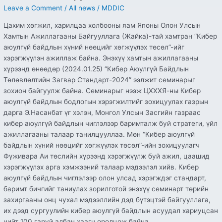
Leave a Comment
/
All news
/
MDDIC
Цахим хөгжил, харилцаа холбооны яам Японы Олон Улсын
Хамтын Ажиллагааны Байгууллага (Жайка)-тай хамтран “Кибер
аюулгүй байдлын хүний нөөцийг хөгжүүлэх төсөл”-ийг
хэрэгжүүлэн ажиллаж байна. Энэхүү хамтын ажиллагааны
хүрээнд өнөөдөр (2024.01.25) “Кибер Аюулгүй Байдлын
Төлөвлөлтийн Загвар Стандарт-2024” ээлжит семинарыг
зохион байгуулж байна. Семинарыг нээж ЦХХХЯ-ны Кибер
аюулгүй байдлын бодлогын хэрэгжилтийг зохицуулах газрын
дарга Э.Насанбат үг хэлэн, Монгол Улсын Засгийн газраас
кибер аюулгүй байдлын чиглэлээр баримталж буй стратеги, үйл
ажиллагааны талаар танилцууллаа. Мөн “Кибер аюулгүй
байдлын хүний нөөцийг хөгжүүлэх төсөл”-ийн зохицуулагч
Фүживара Аи төслийн хүрээнд хэрэгжүүлж буй ажил, цаашид
хэрэгжүүлэх арга хэмжээний талаар мэдээлэл хийв. Кибер
аюулгүй байдлын чиглэлээр олон улсад хэрэгждэг стандарт,
баримт бичгийг таниулах зорилготой энэхүү семинарт төрийн
захиргааны онц чухал мэдээллийн дэд бүтэцтэй байгууллага,
их дээд сургуулийн кибер аюулгүй байдлын асуудал хариуцсан
нийт 100 гаруй албан хаагч оролцож байна.