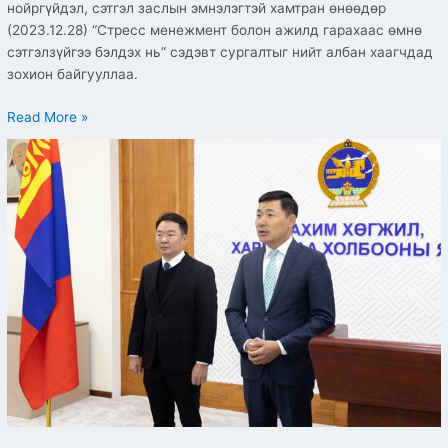
нойргүйдэл, сэтгэл заслын эмнэлэгтэй хамтран өнөөдөр
(2023.12.28) “Стресс менежмент болон ажилд гарахаас өмнө
сэтгэлзүйгээ бэлдэх нь” сэдэвт сургалтыг нийт албан хаагчдад
зохион байгууллаа.
Read More »
Төрийн
жинхэнэ
албан
хаагчийн
тангараг
өргө
ёслолын
үйл
ажиллагаа
болов