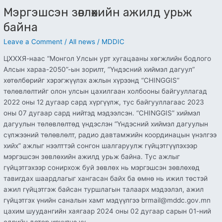
Мэргэшсэн зөвлөхийн ажилд урьж
байна
Leave a Comment
/
All news
/
MDDIC
ЦХХХЯ-наас “Монгол Улсын урт хугацааны хөгжлийн бодлого
Алсын хараа-2050”-ын зорилт, “Үндэсний хиймэл дагуул”
хөтөлбөрийг хэрэгжүүлэх ажлын хүрээнд “CHINGGIS”
төлөвлөлтийг олон улсын цахилгаан холбооны байгууллагад
2022 оны 12 дугаар сард хүргүүлж, тус байгууллагаас 2023
оны 07 дугаар сард нийтэд мэдээлсэн. “CHINGGIS” хиймэл
дагуулын төлөвлөлтөд үндэслэн “Үндэсний хиймэл дагуулын
сүлжээний төлөвлөлт, радио давтамжийн координацын үнэлгээ
хийх” ажлыг нээлттэй сонгон шалгаруулж гүйцэтгүүлэхээр
мэргэшсэн зөвлөхийн ажилд урьж байна. Тус ажлыг
гүйцэтгэхээр сонирхож буй зөвлөх нь мэргэшсэн зөвлөхөд
тавигдах шаардлагыг хангасан байх ба өмнө нь ижил төстэй
ажил гүйцэтгэж байсан туршлагын талаарх мэдээлэл, ажил
гүйцэтгэх үнийн саналын хамт мэдүүлгээ brmail@mddc.gov.mn
цахим шуудангийн хаягаар 2024 оны 02 дугаар сарын 01-ний