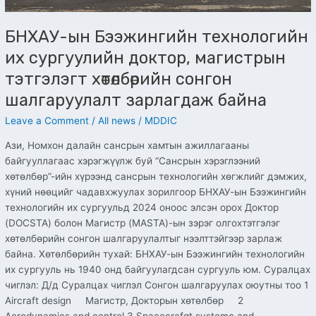
сонгон
шалгаруулалт
БНХАУ-ын Бээжингийн технологийн
зарлагдаж
их сургуулийн доктор, магистрын
байна
тэтгэлэгт хөтөлбөрийн сонгон
шалгаруулалт зарлагдаж байна
Leave a Comment
/
All news
/
MDDIC
Ази, Номхон далайн сансрын хамтын ажиллагааны
байгууллагаас хэрэгжүүлж буй “Сансрын хэрэглээний
хөтөлбөр”-ийн хүрээнд сансрын технологийн хөгжлийг дэмжих,
хүний нөөцийг чадавхжуулах зорилгоор БНХАУ-ын Бээжингийн
технологийн их сургуульд 2024 оноос элсэн орох Доктор
(DOCSTA) болон Магистр (MASTA)-ын зэрэг олгохтэтгэлэг
хөтөлбөрийн сонгон шалгаруулалтыг нээлттэйгээр зарлаж
байна. Хөтөлбөрийн тухай: БНХАУ-ын Бээжингийн технологийн
их сургууль нь 1940 онд байгуулагдсан сургууль юм. Суралцах
чиглэл: Д/д Суралцах чиглэл Сонгон шалгаруулах оюутны тоо 1
Aircraft design Магистр, Докторын хөтөлбөр 2
Aerodynamics and control 3 Spacecrafgt systemc and