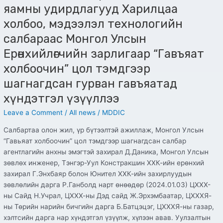
“Гавъяат
яамны удирдлагууд Харилцаа
холбоочин”
холбоо, мэдээлэл технологийн
цол
тэмдгээр
салбараас Монгол Улсын
шагнагдсан
Ерөнхийлөгчийн зарлигаар “Гавъяат
гурван
холбоочин” цол тэмдгээр
гавъяатад
хүндэтгэл
шагнагдсан гурван гавъяатад
үзүүллээ
хүндэтгэл үзүүллээ
Leave a Comment
/
All news
/
MDDIC
Салбартаа олон жил, үр бүтээлтэй ажиллаж, Монгол Улсын
“Гавьяат холбоочин” цол тэмдгээр шагнагдсан салбар
агентлагийн анхны эмэгтэй захирал Д.Даника, Монгол Улсын
зөвлөх инженер, Тэнгэр-Уул Констракшин ХХК-ийн ерөнхий
захирал Г.Энхбаяр болон Юнител ХХК-ийн захирлуудын
зөвлөлийн дарга Р.Ганболд нарт өнөөдөр (2024.01.03) ЦХХХ-
ны Сайд Н.Учрал, ЦХХХ-ны Дэд сайд Ж.Эрхэмбаатар, ЦХХХЯ-
ны Төрийн нарийн бичгийн дарга Б.Батцэцэг, ЦХХХЯ-ны газар,
хэлтсийн дарга нар хүндэтгэл үзүүлж, хүлээн авав. Уулзалтын