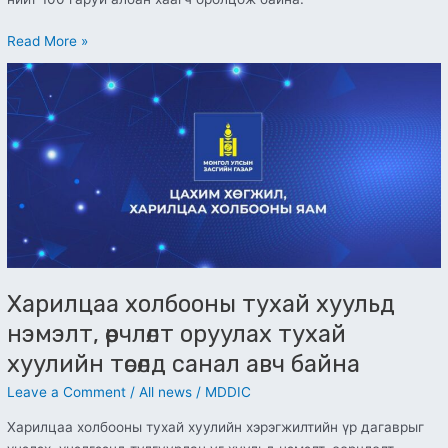
Read More »
Харилцаа
холбооны
тухай
хуульд
нэмэлт,
өөрчлөлт
оруулах
тухай
хуулийн
төсөлд
санал
Харилцаа холбооны тухай хуульд
авч
нэмэлт, өөрчлөлт оруулах тухай
байна
хуулийн төсөлд санал авч байна
Leave a Comment
/
All news
/
MDDIC
Харилцаа холбооны тухай хуулийн хэрэгжилтийн үр дагаврыг