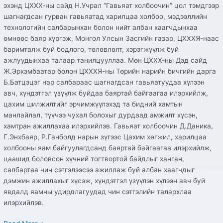
эхэнд ЦХХХ-ны сайд Н.Учрал “Гавьяат холбоочин” цол тэмдгээр
шагнагдсан гурван гавьяатад харилцаа холбоо, мэдээллийн
технологийн салбарынхан болон нийт албан хаагчдынхаа
өмнөөс баяр хүргэж, Монгол Улсын Засгийн газар, ЦХХХЯ-наас
баримталж буй бодлого, төлөвлөлт, хэрэгжүүлж буй
ажлуудынхаа талаар танилцууллаа. Мөн ЦХХХ-ны Дэд сайд
Ж.Эрхэмбаатар болон ЦХХХЯ-ны Төрийн нарийн бичгийн дарга
Б.Батцэцэг нар салбараас шагнагдсан гавьяатуудаа хүлээн
авч, хүндэтгэл үзүүлж буйдаа баяртай байгаагаа илэрхийлж,
цахим шилжилтийг эрчимжүүлэхэд та бидний хамтын
манлайлал, түүчээ чухал болохыг дурдаад амжилт хүсэн,
хамтран ажиллахаа илэрхийлэв. Гавьяат холбоочин Д.Даника,
Г.Энхбаяр, Р.Ганболд нарын зүгээс Цахим хөгжил, харилцаа
холбооны яам байгуулагдсанд баяртай байгаагаа илэрхийлж,
цаашид боловсон хүчний тогтвортой байдлыг ханган,
салбартаа чин сэтгэлээсээ ажиллаж буй албан хаагчдыг
дэмжин ажиллахыг хүсэж, хүндэтгэл үзүүлэн хүлээн авч буй
явдалд яамны удирдлагуудад чин сэтгэлийн талархлаа
илэрхийлэв.