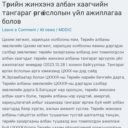
Төрийн жинхэнэ албан хаагчийн
тангараг өргө ёслолын үйл ажиллагаа
болов
Leave a Comment
/
All news
/
MDDIC
Цахим хөгжил, харилцаа холбооны яам, Төрийн албаны
зөвлөлийн Цахим хөгжил, харилцаа холбооны яамны дэргэдэх
салбар зөвлөлөөс төрийн захиргааны албанд анх томилогдсон
албан хаагчдыг төрийн жинхэнэ албаны тангараг өргүүлэх үйл
ажиллагааг өнөөдөр (2023.12.28 ) зохион байгууллаа. Тангараг
өргөх ёслолын арга хэмжээнд ЦХХХ-ны дэд сайд
Ж.Эрхэмбаатар болон ЦХХХЯ-ны Төрийн нарийн бичгийн дарга,
Төрийн албаны зөвлөлийн ЦХХХЯ-ны дэргэдэх салбар
зөвлөлийн дарга Б.Батцэцэг нар оролцон, төрийн жинхэнэ
албан хаагч болж, төрийн албаны нэр хүндтэй, амаргүй,
хариуцлагатай албыг хашихаар тангараг өргөж буй нийт албан
хаагчдад баяр хүргэн, ажлын амжилт хүслээ. Төрийн жинхэнэ
албаны гүйцэтгэх албан тушаалын тусгай шалгалтад тэнцэн,
төрийн захиргааны албан тушаалд анх томилогдон ажиллаж
буй ЦХХХЯ болон Төрийн цахим үйлчилгээний зохицуулалтын