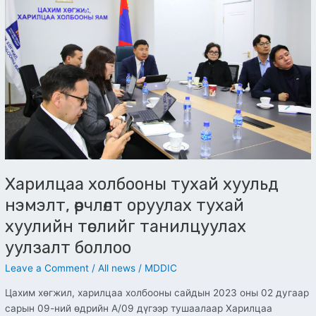
тухай
хуульд
нэмэлт,
өөрчлөлт
оруулах
тухай
хуулийн
төслийг
танилцуулах
уулзалт
боллоо
Харилцаа холбооны тухай хуульд
нэмэлт, өөрчлөлт оруулах тухай
хуулийн төслийг танилцуулах
уулзалт боллоо
Leave a Comment
/
All news
/
MDDIC
Цахим хөгжил, харилцаа холбооны сайдын 2023 оны 02 дугаар
сарын 09-ний өдрийн А/09 дүгээр тушаалаар Харилцаа