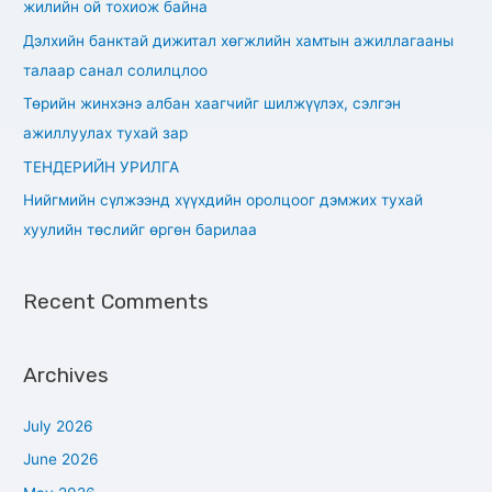
жилийн ой тохиож байна
f
Дэлхийн банктай дижитал хөгжлийн хамтын ажиллагааны
o
талаар санал солилцлоо
r
Төрийн жинхэнэ албан хаагчийг шилжүүлэх, сэлгэн
:
ажиллуулах тухай зар
ТЕНДЕРИЙН УРИЛГА
Нийгмийн сүлжээнд хүүхдийн оролцоог дэмжих тухай
хуулийн төслийг өргөн барилаа
Recent Comments
Archives
July 2026
June 2026