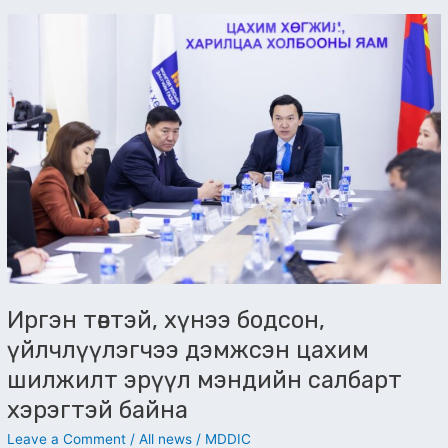
Иргэн
төвтэй,
хүнээ
бодсон,
үйлчлүүлэгчээ
дэмжсэн
цахим
шилжилт
эрүүл
мэндийн
салбарт
хэрэгтэй
байна
Иргэн төвтэй, хүнээ бодсон,
үйлчлүүлэгчээ дэмжсэн цахим
шилжилт эрүүл мэндийн салбарт
хэрэгтэй байна
Leave a Comment
/
All news
/
MDDIC