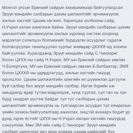
Монгол улсын Ерөнхий сайдын захирамжаар байгуулагдсан
Эрүүл мэндийн салбарын цахим шилжилтийг эрчимжүүлэх
ажлын хэсгийг Цахим хөгжил, Харилцаа холбооны сайд
Н.Учрал ахлан ажиллаж байна. Эрүүл мэндийн салбарын цахим
шилжилтийг эрчимжүүлэх ажлын хүрээнд систем хооронд
мэдээлэл солилцох боломжийг бүрдүүлэх асуудлыг судалж
боловсруулан танилцуулах хурлыг өнөөдөр ЦХХХЯ-нд зохион
байгууллаа. Хуралдаанд Эрүүл мэндийн сайд С.Чинзориг
болон ЦХХХ-ны сайд Н.Учрал, МУ-ын Ерөнхий сайдын зөвлөх
Ч.Болортуяа, МУ-ын Ерөнхий сайдын зөвлөх Б.Батбаатар, ЭМЯ
болон ЦХХХЯ-ны удирдлагууд, ажлын хэсгийн гишүүд
оролцлоо. Цахим шилжилтийн хамгийн их шүүмжлэл дагуулж
буй салбар бол эрүүл мэндийн салбар. Иргэн бүрийн аж
амьдралд өдөр тутам мэдрэгдэж, хүнд суртал, сул тал нь хүн
бүрд хүндрэл үүсгэж байдаг тул тус салбарын цахим
шилжилтийг эрчимжүүлэх нь тулгамдсан асуудал тул хямралын
үеийн зохион байгуулалтаар ажиллах, онцгой анхаарч бодит үр
дүнд хүрэх ёстойг ЦХХХ-ны Н.Учрал ажлын хэсгийн гишүүдэд
санууллаа. Мөн ЭМ-ийн сайд С.Чинзориг Эрүүл мэндийн
салбарт шинэчлэл авч ирэх аливаа цахим шийдлийг бүх