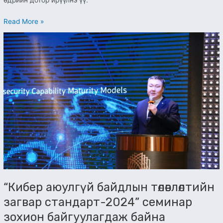
өдрийн дотор ирүүлнэ үү.
Read More »
“Кибер
аюулгүй
байдлын
төлөвлөлтийн
загвар
стандарт-2024”
семинар
зохион
байгуулагдаж
байна
“Кибер аюулгүй байдлын төлөвлөлтийн
загвар стандарт-2024” семинар
зохион байгуулагдаж байна