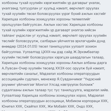
холбооны тухай хуулийн хэрэгжилтийн үр дагаврыг үнэлэх,
үнэлгээнд тулгуурлан уг хуульд нэмэлт, өөрчлөлт оруулах
тухай хуулийн төсөл боловсруулах үүрэг бүхий ажлын хэсгийг
Харилцаа холбооны зохицуулах хорооны төлөөллийг
оролцуулан байгуулсан. Ажлын хэсгээс Харилцаа холбооны
тухай хуулийн хэрэгжилтийн үр дагаварт үнэлгээ хийсэн
тайланг үндэслэн уг хуульд нэмэлт, өөрчлөлт оруулах хуулийн
төслийг боловсруулж, салбарын үйлчилгээ эрхлэгчдийн дунд
өнөөдөр (2024.01.05) төсөл танилцуулах уулзалт зохион
байгууллаа. Уулзалтад ЦХХХ-ны дэд сайд Ж.Эрхэмбаатар
хуулийн төслийг боловсруулах хэрэгцээ шаардлагын талаар,
Харилцаа холбооны зохицуулах хорооны Ажлын албаны дарга
А.Лувсан-Очир хуулийн төсөлд ХХЗХ-оос оруулж буй нэмэлт,
өөрчлөлтийн саналыг, Мэдээлэл холбооны операторуудын
ассоциацийн судлаач, менежер Я.Сувданчимэг “Үндэсний
роуминг үйлчилгээг Монгол Улсад нэвтрүүлэх боломж”
судалгааны ажлын талаар тус тус танилцуулга, мэдээлэл хийв.
Уулзалтаар Харилцаа холбооны зохицуулах хороо, Мэдээлэл
холбооны операторуудын ассоциаци, Мобиком корпораци ХХК,
Юнител ХХК, Скайтел ХХК, Жи Мобайл ХХК, Ондо ХХК,