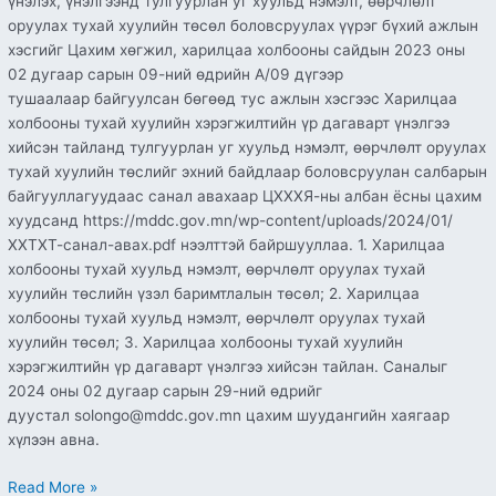
үнэлэх, үнэлгээнд тулгуурлан уг хуульд нэмэлт, өөрчлөлт
оруулах тухай хуулийн төсөл боловсруулах үүрэг бүхий ажлын
хэсгийг Цахим хөгжил, харилцаа холбооны сайдын 2023 оны
02 дугаар сарын 09-ний өдрийн А/09 дүгээр
тушаалаар байгуулсан бөгөөд тус ажлын хэсгээс Харилцаа
холбооны тухай хуулийн хэрэгжилтийн үр дагаварт үнэлгээ
хийсэн тайланд тулгуурлан уг хуульд нэмэлт, өөрчлөлт оруулах
тухай хуулийн төслийг эхний байдлаар боловсруулан салбарын
байгууллагуудаас санал авахаар ЦХХХЯ-ны албан ёсны цахим
хуудсанд https://mddc.gov.mn/wp-content/uploads/2024/01/
ХХТХТ-санал-авах.pdf нээлттэй байршууллаа. 1. Харилцаа
холбооны тухай хуульд нэмэлт, өөрчлөлт оруулах тухай
хуулийн төслийн үзэл баримтлалын төсөл; 2. Харилцаа
холбооны тухай хуульд нэмэлт, өөрчлөлт оруулах тухай
хуулийн төсөл; 3. Харилцаа холбооны тухай хуулийн
хэрэгжилтийн үр дагаварт үнэлгээ хийсэн тайлан. Саналыг
2024 оны 02 дугаар сарын 29-ний өдрийг
дуустал solongo@mddc.gov.mn цахим шуудангийн хаягаар
хүлээн авна.
Read More »