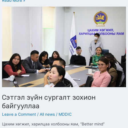
Read More »
Сэтгэл
зүйн
сургалт
зохион
байгууллаа
Сэтгэл зүйн сургалт зохион
байгууллаа
Leave a Comment
/
All news
/
MDDIC
Цахим хөгжил, харилцаа холбооны яам, “Better mind”