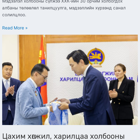
Мэдээлэл холбооны сүлжээ ХХК-ийн 30 орчим холбогдох
албаны төлөөлөл танилцуулга, мэдээллийн хүрээнд санал
солилцлоо.
Read More »
Цахим
хөгжил,
харилцаа
холбооны
яамны
удирдлагууд
Харилцаа
холбоо,
мэдээлэл
технологийн
салбараас
Монгол
Улсын
Ерөнхийлөгчийн
зарлигаар
Цахим хөгжил, харилцаа холбооны