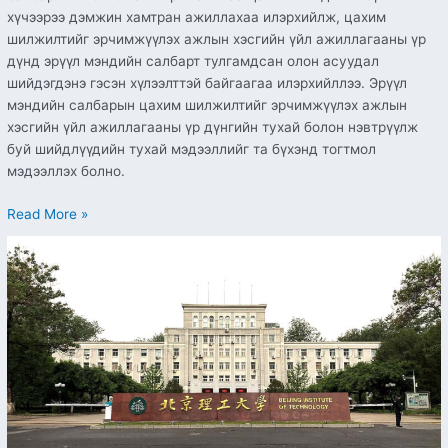
хүчээрээ дэмжин хамтран ажиллахаа илэрхийлж, цахим
шилжилтийг эрчимжүүлэх ажлын хэсгийн үйл ажиллагааны үр
дүнд эрүүл мэндийн салбарт тулгамдсан олон асуудал
шийдэгдэнэ гэсэн хүлээлттэй байгаагаа илэрхийллээ. Эрүүл
мэндийн салбарын цахим шилжилтийг эрчимжүүлэх ажлын
хэсгийн үйл ажиллагааны үр дүнгийн тухай болон нэвтрүүлж
буй шийдлүүдийн тухай мэдээллийг та бүхэнд тогтмол
мэдээллэх болно.
Read More »
БНХАУ-
ын
Бээжингийн
технологийн
их
сургуулийн
доктор,
магистрын
тэтгэлэгт
хөтөлбөрийн