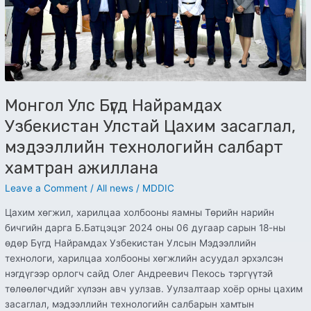
салбарт
хамтран
ажиллана
Монгол Улс Бүгд Найрамдах
Узбекистан Улстай Цахим засаглал,
мэдээллийн технологийн салбарт
хамтран ажиллана
Leave a Comment
/
All news
/
MDDIC
Цахим хөгжил, харилцаа холбооны яамны Төрийн нарийн
бичгийн дарга Б.Батцэцэг 2024 оны 06 дугаар сарын 18-ны
өдөр Бүгд Найрамдах Узбекистан Улсын Мэдээллийн
технологи, харилцаа холбооны хөгжлийн асуудал эрхэлсэн
нэгдүгээр орлогч сайд Олег Андреевич Пекось тэргүүтэй
төлөөлөгчдийг хүлээн авч уулзав. Уулзалтаар хоёр орны цахим
засаглал, мэдээллийн технологийн салбарын хамтын