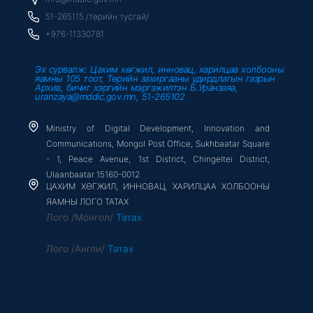
k
-
51-265115 /төрийн тусгай/
f
+976-11330781
Эх сурвалж: Цахим хөгжил, инновац, харилцаа холбооны
яамны 105 тоот, Төрийн захиргааны удирдлагын газрын
Архив, бичиг хэргийн мэргэжилтэн Б.Уранзаяа,
uranzaya@mddic.gov.mn, 51-265102
Ministry of Digital Development, Innovation and
Communications, Mongol Post Office, Sukhbaatar Square
- 1, Peace Avenue, 1st District, Chingeltei District,
Ulaanbaatar 15160-0012
ЦАХИМ ХӨГЖИЛ, ИННОВАЦ, ХАРИЛЦАА ХОЛБООНЫ
ЯАМНЫ ЛОГО ТАТАХ
Лого /Монгол/
Татах
Лого /Англи/
Татах