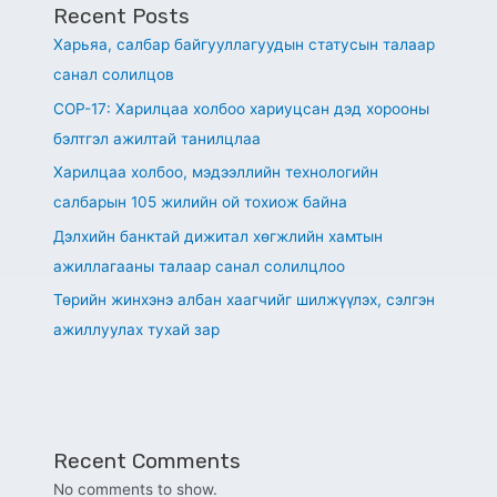
Recent Posts
Харьяа, салбар байгууллагуудын статусын талаар
санал солилцов
СОР-17: Харилцаа холбоо хариуцсан дэд хорооны
бэлтгэл ажилтай танилцлаа
Харилцаа холбоо, мэдээллийн технологийн
салбарын 105 жилийн ой тохиож байна
Дэлхийн банктай дижитал хөгжлийн хамтын
ажиллагааны талаар санал солилцлоо
Төрийн жинхэнэ албан хаагчийг шилжүүлэх, сэлгэн
ажиллуулах тухай зар
Recent Comments
No comments to show.