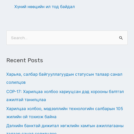
Хүний нөөцийн ил тод байдал
S
e
a
Recent Posts
r
c
Харьяа, салбар байгууллагуудын статусын талаар санал
h
солилцов
f
СОР-17: Харилцаа холбоо хариуцсан дэд хорооны бэлтгэл
o
ажилтай танилцлаа
r
Харилцаа холбоо, мэдээллийн технологийн салбарын 105
:
жилийн ой тохиож байна
Дэлхийн банктай дижитал хөгжлийн хамтын ажиллагааны
талаар санал солилцлоо