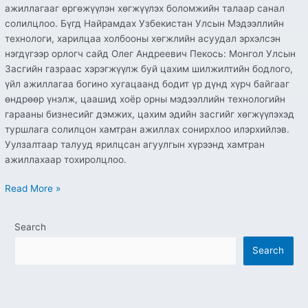
ажиллагааг өргөжүүлэн хөгжүүлэх боломжийн талаар санал
солилцлоо. Бүгд Найрамдах Узбекистан Улсын Мэдээллийн
технологи, харилцаа холбооны хөгжлийн асуудал эрхэлсэн
нэгдүгээр орлогч сайд Олег Андреевич Пекось: Монгол Улсын
Засгийн газраас хэрэгжүүлж буй цахим шилжилтийн бодлого,
үйл ажиллагаа богино хугацаанд бодит үр дүнд хүрч байгааг
өндрөөр үнэлж, цаашид хоёр орны мэдээллийн технологийн
гарааны бизнесийг дэмжих, цахим эдийн засгийг хөгжүүлэхэд
туршлага солилцон хамтран ажиллах сонирхлоо илэрхийлэв.
Уулзалтаар талууд ярилцсан агуулгын хүрээнд хамтран
ажиллахаар тохиролцлоо.
Read More »
Search
Search