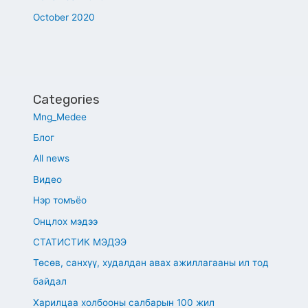
October 2020
Categories
Mng_Medee
Блог
All news
Видео
Нэр томъёо
Онцлох мэдээ
СТАТИСТИК МЭДЭЭ
Төсөв, санхүү, худалдан авах ажиллагааны ил тод
байдал
Харилцаа холбооны салбарын 100 жил