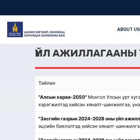
Skip
to
content
ABOUT US
ҮЙЛ АЖИЛЛАГААНЫ
Тайлан
"Алсын хараа-2050"
Монгол Улсын урт хуг
хэрэгжилтэд хийсэн хяналт-шинжилгээ, үн
"Засгийн газрын 2024-2028 оны үйл ажил
эцсийн биелэлтэд хийсэн хяналт-шинжилгээ