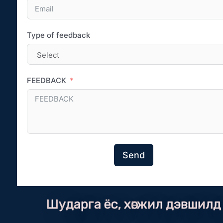
Type of feedback
FEEDBACK
Send
Шударга ёс, хөгжил дэвшилд