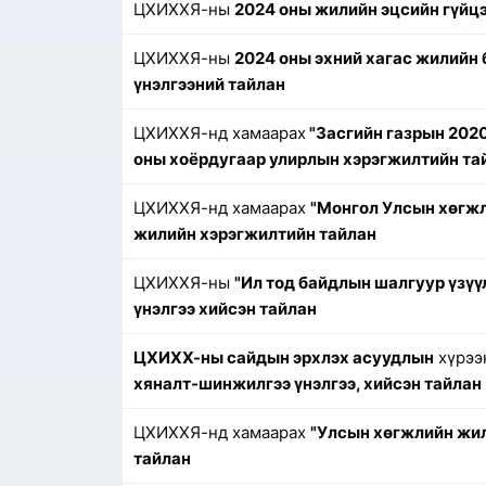
ЦХИХХЯ-ны
2024 оны жилийн эцсийн гүйц
ЦХИХХЯ-ны
2024 оны эхний хагас жилийн 
үнэлгээний тайлан
ЦХИХХЯ-нд хамаарах
"Засгийн газрын 202
оны хоёрдугаар улирлын хэрэгжилтийн та
ЦХИХХЯ-нд хамаарах
"Монгол Улсын хөгжл
жилийн хэрэгжилтийн тайлан
ЦХИХХЯ-ны
"Ил тод байдлын шалгуур үзүү
үнэлгээ хийсэн тайлан
ЦХИХХ-ны сайдын эрхлэх асуудлын
хүрээ
хяналт-шинжилгээ үнэлгээ, хийсэн тайлан 
ЦХИХХЯ-нд хамаарах
"Улсын хөгжлийн жил
тайлан