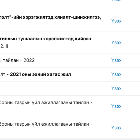
лэлт"-ийн хэрэгжилтэд хяналт-шинжилгээ,
Үзэх
нгиллын тушаалын хэрэгжилтэд хийсэн
Үзэх
.III
 тайлан - 2022
Үзэх
лт -
2021 оны эхний хагас жил
Үзэх
Үзэх
бооны газрын үйл ажиллагааны тайлан -
Үзэх
бооны газрын үйл ажиллагааны тайлан -
Үзэх