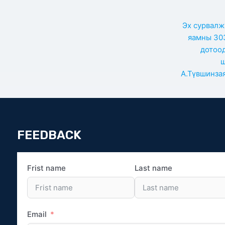
Эх сурвалж
яамны 303
дотоо
ш
А.Түвшинзая
FEEDBACK
Frist name
Last name
Email