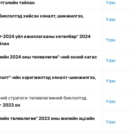
этгэлийн тайлан
Үзэх
биелэлтэд хийсэн хяналт, шинжилгээ,
Үзэх
0-2024 үйл ажиллагааны хөтөлбөр" 2024
Үзэх
йлан
ийн 2024 оны төлөвлөгөө"-ний эхний хагас
Үзэх
лэлт"-ийн хэрэгжилтэд хяналт-шинжилгээ,
Үзэх
ний стратеги төлөвлөгөөний биелэлтэд
Үзэх
- 2023 он
ийн төлөвлөгөө" 2023 оны жилийн эцсийн
Үзэх