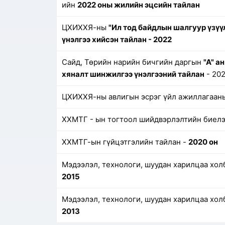
ийн
2022 оны жилийн эцсийн тайлан
ЦХИХХЯ-ны
"Ил тод байдлын шалгуур үзүү
үнэлгээ хийсэн тайлан - 2022
Сайд, Төрийн нарийн бичгийн даргын
"А" а
хяналт шинжилгээ үнэлгээний тайлан
- 2022
ЦХИХХЯ-ны авлигын эсрэг үйл ажиллагааны
ХХМТГ - ын тогтоол шийдвэрлэлтийн биелэ
ХХМТГ-ын гүйцэтгэлийн тайлан -
2020 он
Мэдээлэл, технологи, шуудан харилцаа хол
2015
Мэдээлэл, технологи, шуудан харилцаа хол
2013