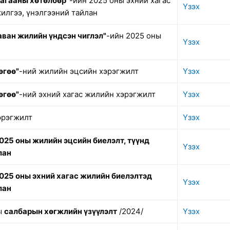
лагааны хөтөлбөр"
-ийн 2025 оны эхний хагас
Үзэх
илгээ, үнэлгээний тайлан
аван жилийн үндсэн чиглэл"
-ийн 2025 оны
Үзэх
өгөө"
-ний жилийн эцсийн хэрэгжилт
Үзэх
өгөө"
-ний эхний хагас жилийн хэрэгжилт
Үзэх
эрэгжилт
Үзэх
025 оны жилийн эцсийн биелэлт, түүнд
Үзэх
лан
025 оны эхний хагас жилийн биелэлтэд
Үзэх
лан
ы
салбарын хөгжлийн үзүүлэлт
/2024/
Үзэх