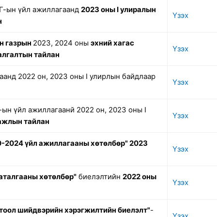
Г-ын үйл ажиллагаанд
2023 оны I улиралын
Үзэх
н
н газрын
2023, 2024 оны
эхний хагас
Үзэх
алгалтын тайлан
аанд 2022 он, 2023 оны I улирлын байдлаар
Үзэх
ын үйл ажиллагаанй 2022 он, 2023 оны I
Үзэх
 ажлын тайлан
0-2024 үйл ажиллагааны хөтөлбөр" 2023
Үзэх
баталгааны хөтөлбөр"
биелэлтийн
2022 оны
Үзэх
гтоол шийдвэрийн хэрэгжилтийн биелэлт"
-
Үзэх