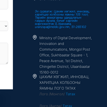
Эх сурвалж: Цахим хөгжил, инновац,
харилцаа холбооны яамны 105 тоот,
Төрийн захиргааны удирдлагын
газрын Архив, бичиг хэргийн
мэргэжилтэн Б.Уранзаяа,
uranzaya@mddic.gov.mn, 51-265102
Ministry of Digital Development,
Innovation and
Communications, Mongol Post
Office, Sukhbaatar Square - 1,
Peace Avenue, 1st District,
Chingeltei District, Ulaanbaatar
15160-0012
ЦАХИМ ХӨГЖИЛ, ИННОВАЦ,
ХАРИЛЦАА ХОЛБООНЫ
ЯАМНЫ ЛОГО ТАТАХ
Лого /Монгол/
Татах
Лого /Англи/
Татах