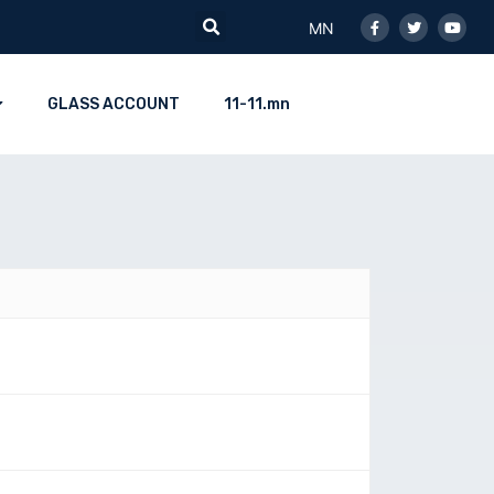
Facebook-
Twitter
Youtu
Search
f
MN
GLASS ACCOUNT
11-11.mn