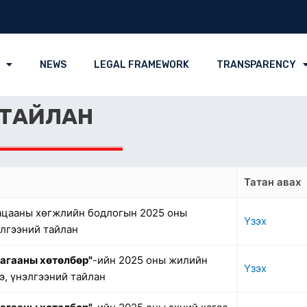
NEWS
LEGAL FRAMEWORK
TRANSPARENCY
 ТАЙЛАН
Татан авах
ацааны хөгжлийн бодлогын 2025 оны
Үзэх
элгээний тайлан
лагааны хөтөлбөр"
-ийн 2025 оны жилийн
Үзэх
, үнэлгээний тайлан