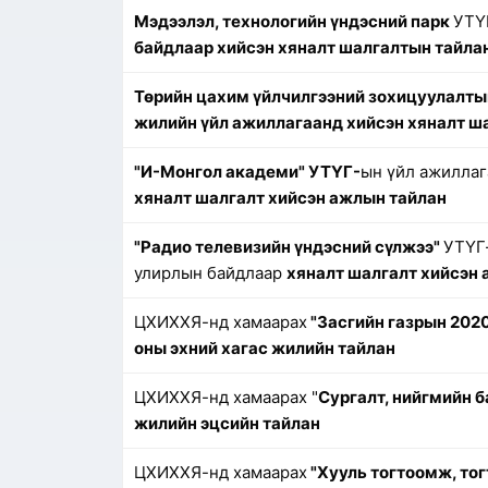
Мэдээлэл, технологийн үндэсний парк
УТҮ
байдлаар хийсэн хяналт шалгалтын тайла
Төрийн цахим үйлчилгээний зохицуулалты
жилийн үйл ажиллагаанд хийсэн хяналт ш
"И-Монгол академи" УТҮГ-
ын үйл ажиллаг
хяналт шалгалт хийсэн ажлын тайлан
"Радио телевизийн үндэсний сүлжээ"
УТҮГ-
улирлын байдлаар
хяналт шалгалт хийсэн
ЦХИХХЯ-нд хамаарах
"Засгийн газрын 202
оны эхний хагас жилийн тайлан
ЦХИХХЯ-нд хамаарах "
Сургалт, нийгмийн 
жилийн эцсийн тайлан
ЦХИХХЯ-нд хамаарах
"Хууль тогтоомж, то