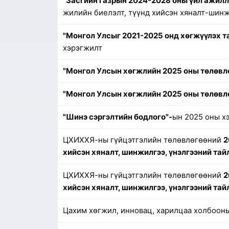
"Засгийн газрын 2024-2028 оны үйл ажил
жилийн биелэлт, түүнд хийсэн хяналт-шинж
"Монгол Улсыг 2021-2025 онд хөгжүүлэх т
хэрэгжилт
"Монгол Улсын хөгжлийн 2025 оны төлөвл
"Монгол Улсын хөгжлийн 2025 оны төлөвл
"Шинэ сэргэлтийн бодлого"-
ын 2025 оны х
ЦХИХХЯ-ны гүйцэтгэлийн төлөвлөгөөний
2
хийсэн хяналт, шинжилгээ, үнэлгээний тай
ЦХИХХЯ-ны гүйцэтгэлийн төлөвлөгөөний
2
хийсэн хяналт, шинжилгээ, үнэлгээний тай
Цахим хөгжил, инновац, харилцаа холбоон