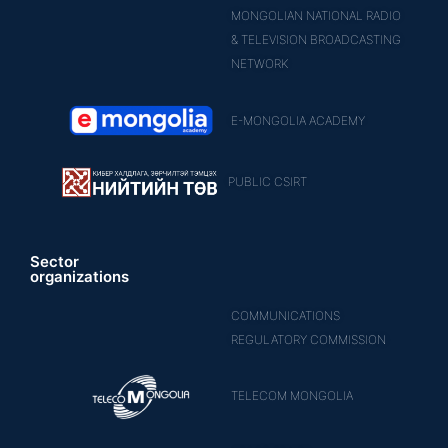
MONGOLIAN NATIONAL RADIO
& TELEVISION BROADCASTING
NETWORK
E-MONGOLIA ACADEMY
PUBLIC CSIRT
Sector
organizations
COMMUNICATIONS
REGULATORY COMMISSION
TELECOM MONGOLIA