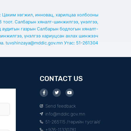
:
Цахим хөгжил, инновац, харилцаа холбооны
 тоот. Салбарын хяналт-шинжилгээ, үнэлгээ,
д аудитын газрын Салбарын бодлогын хяналт-
инжилгээ, үнэлгээ хариуцсан ахлах шинжээч
а. tuvshinzaya@mddic.gov.mn Утас: 51-261304
CONTACT US
F
T
Y
a
w
o
c
i
u
e
t
t
Send feedback
b
t
u
o
e
b
info@mddic.gov.mn
o
r
e
k
51-265115 /төрийн тусгай/
-
f
+976-11330781