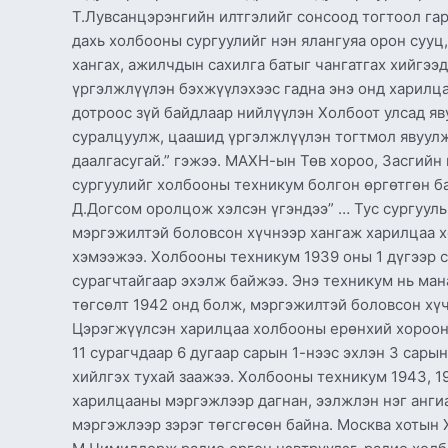
Т.Лувсанцэрэнгийн илтгэлийг сонсоод тогтоол гарг
дахь холбооны сургуулийг нэн ялангуяа орон сууц
хангах, ажилчдын сахилга батыг чангатгах хийгэ
үргэлжлүүлэн бэхжүүлэхээс гадна энэ онд харилц
дотроос зүй байдлаар нийлүүлэн Холбоот улсад я
суралцуулж, цаашид үргэлжлүүлэн тогтмол явуул
даалгасугай.” гэжээ. МАХН-ын Төв хороо, Засгийн
сургуулийг холбооны техникум болгон өргөтгөн б
Д.Догсом оролцож хэлсэн үгэндээ” … Тус сургууль
мэргэжилтэй боловсон хүчнээр хангаж харилцаа х
хэмээжээ. Холбооны техникум 1939 оны 1 дүгээр с
сурагчтайгаар эхэлж байжээ. Энэ техникум нь ман
төгсөлт 1942 онд болж, мэргэжилтэй боловсон хү
Цэрэгжүүлсэн харилцаа холбооны ерөнхий хорооны
11 сурагчдаар 6 дугаар сарын 1-нээс эхлэн 3 сарын
хийлгэх тухай заажээ. Холбооны техникум 1943, 1
харилцааны мэргэжлээр дагнан, ээлжлэн нэг ангиар
мэргэжлээр зэрэг төгсгөсөн байна. Москва хотын 