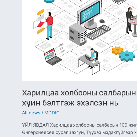
жил:
Мэргэжлийн
боловсон
хүчин
бэлтгэж
эхэлсэн
нь
Харилцаа холбооны салбарын
хүчин бэлтгэж эхэлсэн нь
All news
/
MDDIC
ҮЙЛ ЯВДАЛ Харилцаа холбооны салбарын 100 жил:
Өнгөрснөөсөө суралцахгүй, Түүхээ мэдэхгүйгээр х