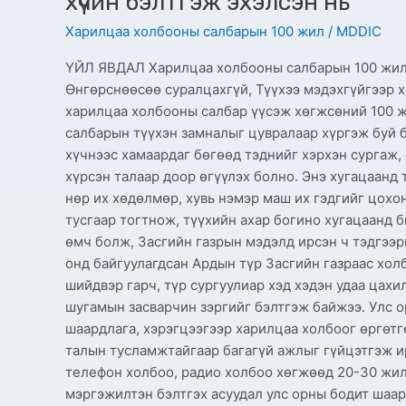
хүчин бэлтгэж эхэлсэн нь
Харилцаа холбооны салбарын 100 жил
/
MDDIC
ҮЙЛ ЯВДАЛ Харилцаа холбооны салбарын 100 жил:
Өнгөрснөөсөө суралцахгүй, Түүхээ мэдэхгүйгээр х
харилцаа холбооны салбар үүсэж хөгжсөний 100 ж
салбарын түүхэн замналыг цувралаар хүргэж буй 
хүчнээс хамаардаг бөгөөд тэднийг хэрхэн сургаж,
хүрсэн талаар доор өгүүлэх болно. Энэ хугацаанд
нөр их хөдөлмөр, хувь нэмэр маш их гэдгийг цохо
тусгаар тогтнож, түүхийн ахар богино хугацаанд
өмч болж, Засгийн газрын мэдэлд ирсэн ч тэдгээр
онд байгуулагдсан Ардын түр Засгийн газраас хол
шийдвэр гарч, түр сургуулиар хэд хэдэн удаа цах
шугамын засварчин зэргийг бэлтгэж байжээ. Улс 
шаардлага, хэрэгцээгээр харилцаа холбоог өргөтг
талын тусламжтайгаар багагүй ажлыг гүйцэтгэж ир
телефон холбоо, радио холбоо хөгжөөд 20-30 жил
мэргэжилтэн бэлтгэх асуудал улс орны бодит шаа