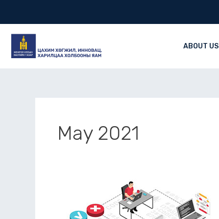
Skip
to
content
ABOUT US
May 2021
Харилцаа
холбооны
салбарын
100