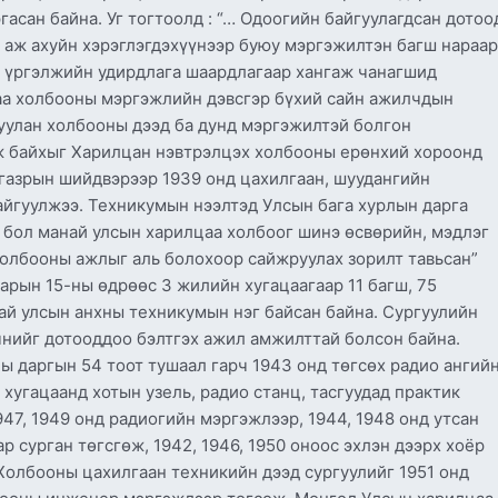
асан байна. Уг тогтоолд : “… Одоогийн байгуулагдсан дотоо
, аж ахуйн хэрэглэгдэхүүнээр буюу мэргэжилтэн багш нараар
эд үргэлжийн удирдлага шаардлагаар хангаж чанагшид
аа холбооны мэргэжлийн дэвсгэр бүхий сайн ажилчдын
вуулан холбооны дээд ба дунд мэргэжилтэй болгон
ж байхыг Харилцан нэвтрэлцэх холбооны ерөнхий хороонд
 газрын шийдвэрээр 1939 онд цахилгаан, шуудангийн
айгуулжээ. Техникумын нээлтэд Улсын бага хурлын дарга
 бол манай улсын харилцаа холбоог шинэ өсвөрийн, мэдлэг
олбооны ажлыг аль болохоор сайжруулах зорилт тавьсан”
арын 15-ны өдрөөс 3 жилийн хугацаагаар 11 багш, 75
ай улсын анхны техникумын нэг байсан байна. Сургуулийн
чнийг дотооддоо бэлтгэх ажил амжилттай болсон байна.
 даргын 54 тоот тушаал гарч 1943 онд төгсөх радио ангий
 хугацаанд хотын узель, радио станц, тасгуудад практик
947, 1949 онд радиогийн мэргэжлээр, 1944, 1948 онд утсан
 сурган төгсгөж, 1942, 1946, 1950 оноос эхлэн дээрх хоёр
Холбооны цахилгаан техникийн дээд сургуулийг 1951 онд