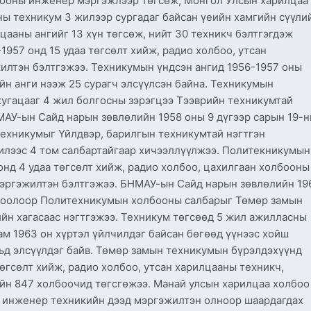
бооны инженер мэргэжлээр төгсөж, Монгол Улсын харилцаа
ы техникум 3 жилээр сургадаг байсан үеийн хамгийн сүүли
цааны ангийг 13 хүн төгсөж, нийт 30 техникч бэлтгэгдэж
957 онд 15 удаа төгсөлт хийж, радио холбоо, утсан
илтэн бэлтгэжээ. Техникумын үндсэн ангид 1956-1957 оны
йн анги нээж 25 сурагч элсүүлсэн байна. Техникумын
хугацааг 4 жил болгосны зэрэгцээ Тээврийн техникумтай
МАУ-ын Сайд нарын зөвлөлийн 1958 оны 9 дүгээр сарын 19-
техникумыг Үйлдвэр, барилгын техникумтай нэгтгэн
илээс 4 том салбартайгаар хичээллүүлжээ. Политекникумын
нд 4 удаа төгсөлт хийж, радио холбоо, цахилгаан холбооны
мэргэжилтэн бэлтгэжээ. БНМАУ-ын Сайд нарын зөвлөлийн 19
огтоолоор Политехникумын холбооны салбарыг Төмөр замын
йн хагасаас нэгтгэжээ. Техникум төгсөөд 5 жил ажилласны
м 1963 он хүртэл үйлчилдэг байсан бөгөөд үүнээс хойш
льд элсүүлдэг байв. Төмөр замын техникумын бүрэлдэхүүнд
төгсөлт хийж, радио холбоо, утсан харилцааны техникч,
йн 847 холбоочид төгсгөжээ. Манай улсын харилцаа холбоо
, инженер техникийн дээд мэргэжилтэн олноор шаардагдах