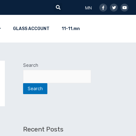
Facebook-
Twitter
Youtu
Search
f
MN
GLASS ACCOUNT
11-11.mn
Search
Search
Recent Posts