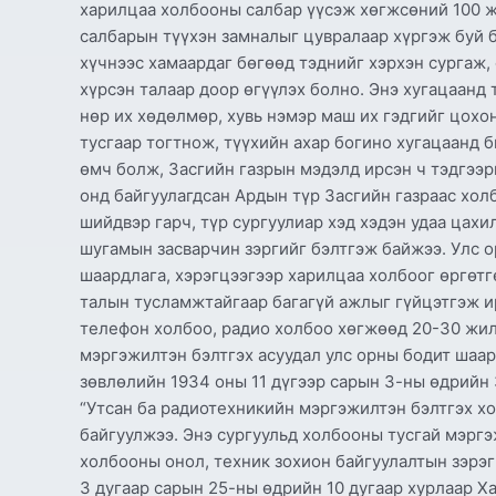
харилцаа холбооны салбар үүсэж хөгжсөний 100 ж
салбарын түүхэн замналыг цувралаар хүргэж буй 
хүчнээс хамаардаг бөгөөд тэднийг хэрхэн сургаж,
хүрсэн талаар доор өгүүлэх болно. Энэ хугацаанд
нөр их хөдөлмөр, хувь нэмэр маш их гэдгийг цохо
тусгаар тогтнож, түүхийн ахар богино хугацаанд
өмч болж, Засгийн газрын мэдэлд ирсэн ч тэдгээр
онд байгуулагдсан Ардын түр Засгийн газраас хол
шийдвэр гарч, түр сургуулиар хэд хэдэн удаа цах
шугамын засварчин зэргийг бэлтгэж байжээ. Улс 
шаардлага, хэрэгцээгээр харилцаа холбоог өргөтг
талын тусламжтайгаар багагүй ажлыг гүйцэтгэж ир
телефон холбоо, радио холбоо хөгжөөд 20-30 жил
мэргэжилтэн бэлтгэх асуудал улс орны бодит шаа
зөвлөлийн 1934 оны 11 дүгээр сарын 3-ны өдрийн
“Утсан ба радиотехникийн мэргэжилтэн бэлтгэх хо
байгуулжээ. Энэ сургуульд холбооны тусгай мэргэ
холбооны онол, техник зохион байгуулалтын зэрэг
3 дугаар сарын 25-ны өдрийн 10 дугаар хурлаар 