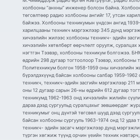
М.Чимиддорж радио өргөн нэвтрүүлэг, радио хол
холбооны “анхны” инженер болсон байна. Холбоон
төгсөлтөөр радио холбооны ангийг 17, утсан харил
байжээ. Холбооны техникумын үндсэн ангид 1939-1
харилцааны техникч мэргэжлээр 345 дунд мэргэж
хичээлийн жилээс холбооны техникч- эдийн засги
хичээлийн хөтөлбөрт өөрчлөлт оруулж, суралцах 
нэгтгэн Тээвэр, холбооны техникум болгожээ. БН
өдрийн 298 дугаар тогтоолоор Тээвэр, холбооны 
Политехникум болгон 1958-1959 оны хичээлийн ж
бүрэлдэхүүнд байсан холбооны салбар 1959-1962 о
техникч, техникч-эдийн засгийн мэргэжлээр 211 
оны 12 дугаар сарын 26-ны өдрийн 612 дугаар т
техникумд 1962-1963 онд хичээлийн жилийн сүүли
дараа дээд сургуульд суралцахыг зөвшөөрдөг жура
техникумыг онц дүнтэй төгсвөл шууд дээд сургуу
байсан холбооны сургууль 1963-1974 онд 12 удаа 
техникч- эдийн засагч мэргэжлээр дунд мэргэжли
түргэн хөгжиж түүнд орчин үеийн техник нэвтэрч