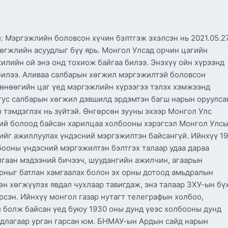
 Мэргэжлийн боловсон хүчин бэлтгэж эхэлсэн нь 2021.05.2
өгжлийн асуудлыг бүү ярь. Монгол Улсад орчин цагийн
илийн ой энэ онд тохиож байгаа билээ. Энэхүү ойн хүрээнд
билээ. Аливаа салбарын хөгжил мэргэжилтэй боловсон
 өнөөгийн цаг үед мэргэжлийн хүрээгээ тэлэх хэмжээнд
 тус салбарын хөгжил дэвшилд эрдэмтэн багш нарын оруулса
н тэмдэглэх нь зүйтэй. Өнгөрсөн зууны эхээр Монгол Улс
 бий болоод байсан харилцаа холбооны хэрэгсэл Монгол Улс
ийг ажиллуулах үндэсний мэргэжилтэн байсангүй. Ийнхүү 19
бооны үндэсний мэргэжилтэн бэлтгэх талаар удаа дараа
илгаан мэдээний бичээч, шуудангийн ажилчин, агаарын
орныг батлан хамгаалах болон эх орны дотоод амьдралын
өн хөгжүүлэх явдал чухлаар тавигдаж, энэ талаар ЗХУ-ын бү
сэн. Ийнхүү монгол газар нутагт телеграфын холбоо,
 болж байсан үед буюу 1930 оны дунд үеэс холбооны дунд
рдлагаар урган гарсан юм. БНМАУ-ын Ардын сайд нарын