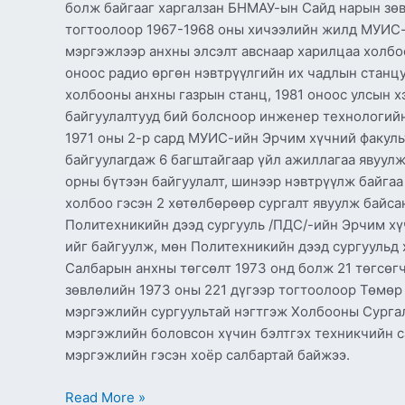
болж байгааг харгалзан БНМАУ-ын Сайд нарын зөв
тогтоолоор 1967-1968 оны хичээлийн жилд МУИС
мэргэжлээр анхны элсэлт авснаар харилцаа холбоо
оноос радио өргөн нэвтрүүлгийн их чадлын станцу
холбооны анхны газрын станц, 1981 оноос улсын 
байгуулалтууд бий болсноор инженер технологийн
1971 оны 2-р сард МУИС-ийн Эрчим хүчний факул
байгуулагдаж 6 багштайгаар үйл ажиллагаа явуулж
орны бүтээн байгуулалт, шинээр нэвтрүүлж байгаа
холбоо гэсэн 2 хөтөлбөрөөр сургалт явуулж байс
Политехникийн дээд сургууль /ПДС/-ийн Эрчим хү
ийг байгуулж, мөн Политехникийн дээд сургуульд
Салбарын анхны төгсөлт 1973 онд болж 21 төгсө
зөвлөлийн 1973 оны 221 дүгээр тогтоолоор Төмө
мэргэжлийн сургуультай нэгтгэж Холбооны Сургал
мэргэжлийн боловсон хүчин бэлтгэх техникчийн 
мэргэжлийн гэсэн хоёр салбартай байжээ.
Read More »