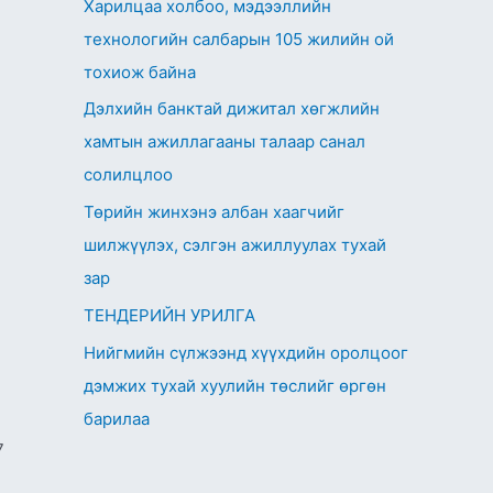
Харилцаа холбоо, мэдээллийн
технологийн салбарын 105 жилийн ой
тохиож байна
Дэлхийн банктай дижитал хөгжлийн
хамтын ажиллагааны талаар санал
солилцлоо
Төрийн жинхэнэ албан хаагчийг
шилжүүлэх, сэлгэн ажиллуулах тухай
зар
ТЕНДЕРИЙН УРИЛГА
Нийгмийн сүлжээнд хүүхдийн оролцоог
дэмжих тухай хуулийн төслийг өргөн
барилаа
7