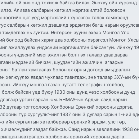
илийн ой энэ онд тохиож байгаа билээ. Энэхүү ойн хүрээнд
билээ. Аливаа салбарын хөгжил мэргэжилтэй боловсон
 өнөөгийн цаг үед мэргэжлийн хүрээгээ тэлэх хэмжээнд
 тус салбарын хөгжил дэвшилд эрдэмтэн багш нарын оруулса
н тэмдэглэх нь зүйтэй. Өнгөрсөн зууны эхээр Монгол Улс
 бий болоод байсан харилцаа холбооны хэрэгсэл Монгол Улс
ийг ажиллуулах үндэсний мэргэжилтэн байсангүй. Ийнхүү 19
бооны үндэсний мэргэжилтэн бэлтгэх талаар удаа дараа
илгаан мэдээний бичээч, шуудангийн ажилчин, агаарын
орныг батлан хамгаалах болон эх орны дотоод амьдралын
өн хөгжүүлэх явдал чухлаар тавигдаж, энэ талаар ЗХУ-ын бү
сэн. Ийнхүү монгол газар нутагт телеграфын холбоо,
 болж байсан үед буюу 1930 оны дунд үеэс холбооны дунд
рдлагаар урган гарсан юм. БНМАУ-ын Ардын сайд нарын
 32 дугаар тогтоолоор Холбооны Ерөнхий хорооны дэргэд
лбооны түр сургууль”-ийг 1937 оны 3 дугаар сарын 1-ний өд
жлийн сургалтын хөтөлбөрөөр ерөнхий эрдэм, улс төр,
 хичээлүүдийг заадаг байжээ. Сайд нарын зөвлөлийн 1938 о
Харилцан нэвтрэлцэх холбооны ерөнхий хорооны дарга