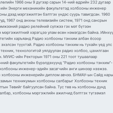
лөлийн 1966 оны 9 дүгээр сарын 14-ний өдрийн 232 дугаар
-ийн Энерги механикийн факультетэд холбооны инженер
ны дээд мэргэжилтэн бэлтгэх үндэс суурь тавигдсан. 1960
уд, 1967 онд анхны телевизийн систем, 1971 онд сансрын
хэмжээний радио релейний сүлжээ гэх мэт бүтээн
 мэргэжилтний хэрэгцээ улам өсөн нэмэгдсэн байна. Ийнхү
ьтетийн харъяанд Радио холбооны тэнхим албан ёсоор
 эхэлсэн түүхтэй. Радио холбооны тэнхим нь тухайн үед улс
 техник, технологитой уялдуулан радио холбоо, цахилгаан
ан. МУИС-ийн Ректорын 1971 оны 221 тоот тушаалаар
чний факультетийн бүрэлдэхүүнд “Радио холбооны тэнхим”-
 холбооны инженер-эдийн засагчийн анги шинээр нээжээ.
гч холбооны инженерийн диплом авчээ. БНМАУ-ын Сайд нар
р замын техникумын холбооны салбарыг Холбооны техник
тын Төвийг байгуулсан байна. Тус төв нь холбооны дунд
салбар, холбооны мэргэжлийн ажилчид бэлтгэх түгээмэл