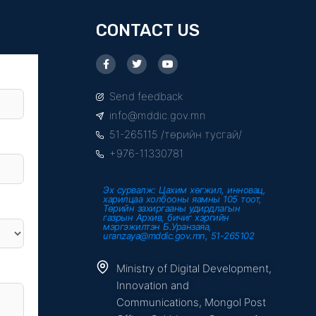
CONTACT US
F
T
Y
a
w
o
c
i
u
e
t
t
Send feedback
b
t
u
o
e
b
info@mddic.gov.mn
o
r
e
k
51-265115 /төрийн тусгай/
-
f
+976-11330781
Эх сурвалж: Цахим хөгжил, инновац,
харилцаа холбооны яамны 105 тоот,
Төрийн захиргааны удирдлагын
газрын Архив, бичиг хэргийн
мэргэжилтэн Б.Уранзаяа,
uranzaya@mddic.gov.mn, 51-265102
Ministry of Digital Development,
Innovation and
Communications, Mongol Post