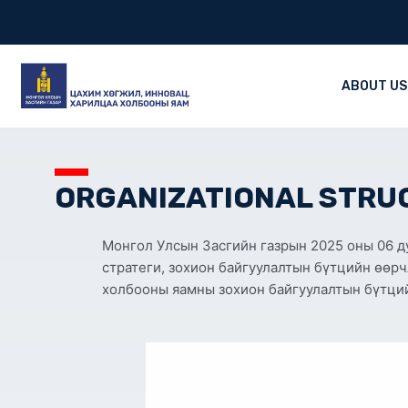
Skip
to
content
ABOUT US
ORGANIZATIONAL STRUC
Монгол Улсын Засгийн газрын 2025 оны 06 д
стратеги, зохион байгуулалтын бүтцийн өөрч
холбооны яамны зохион байгуулалтын бүтцийг