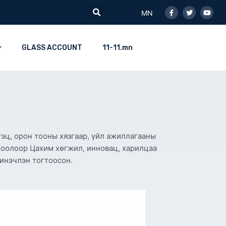
Facebook-
Twitter
Youtu
Search
f
MN
GLASS ACCOUNT
11-11.mn
эц, орон тооны хязгаар, үйл ажиллагааны
тоолоор Цахим хөгжил, инновац, харилцаа
шинэчлэн тогтоосон.