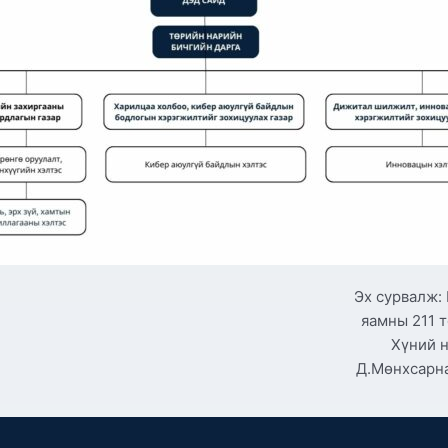
Эх сурвалж:
яамны 211 
Хүний н
Д.Мөнхсарна