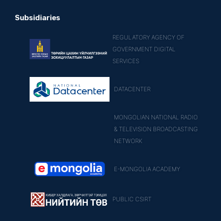
Subsidiaries
REGULATORY AGENCY OF
GOVERNMENT DIGITAL
SERVICES
DATACENTER
MONGOLIAN NATIONAL RADIO
& TELEVISION BROADCASTING
NETWORK
E-MONGOLIA ACADEMY
PUBLIC CSIRT