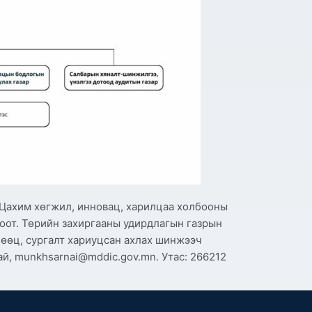
 Цахим хөгжил, инновац, харилцаа холбооны
тоот. Төрийн захиргааны удирдлагын газрын
өөц, сургалт хариуцсан ахлах шинжээч
й, munkhsarnai@mddic.gov.mn. Утас: 266212