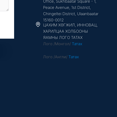
Office, Sukhbaatar Square - 1,
Peace Avenue, 1st District,
Chingeltei District, Ulaanbaatar
15160-0012
ЦАХИМ ХӨГЖИЛ, ИННОВАЦ,
ХАРИЛЦАА ХОЛБООНЫ
ЯАМНЫ ЛОГО ТАТАХ
Лого /Монгол/
Татах
Лого /Англи/
Татах