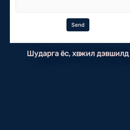
Send
Шударга ёс, хөгжил дэвшилд