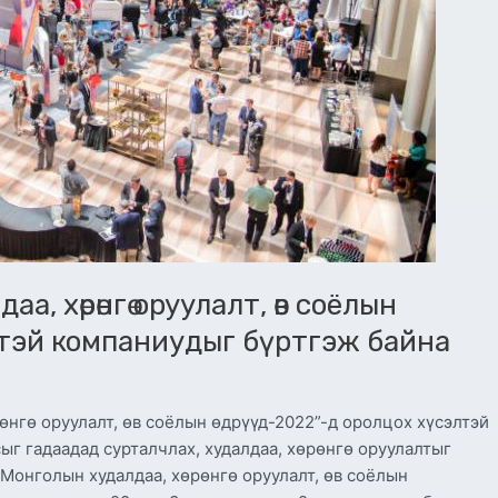
, хөрөнгө оруулалт, өв соёлын
лтэй компаниудыг бүртгэж байна
нгө оруулалт, өв соёлын өдрүүд-2022”-д оролцох хүсэлтэй
ыг гадаадад сурталчлах, худалдаа, хөрөнгө оруулалтыг
“Монголын худалдаа, хөрөнгө оруулалт, өв соёлын