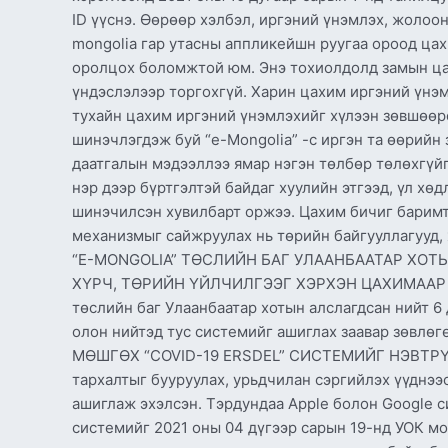
ID үүснэ. Өөрөөр хэлбэл, иргэний үнэмлэх, жоло
mongolia гар утасны аппликейшн руугаа ороод ца
оролцох боломжтой юм. Энэ тохиолдолд замын цаг
үндэслэлээр торгохгүй. Харин цахим иргэний үнэ
тухайн цахим иргэний үнэмлэхийг хүлээн зөвшөөр
шинэчлэгдэж буй “e-Mongolia” -с иргэн та өөрийн
даатгалын мэдээллээ ямар нэгэн төлбөр төлөхгүйг
нэр дээр бүртгэлтэй байдаг хуулийн этгээд, үл хө
шинэчилсэн хувилбарт оржээ. Цахим бичиг баримт
механизмыг сайжруулах нь төрийн байгууллагууд,
“E-MONGOLIA” ТӨСЛИЙН БАГ УЛААНБААТАР ХОТ
ХҮРЧ, ТӨРИЙН ҮЙЛЧИЛГЭЭГ ХЭРХЭН ЦАХИМААР А
төслийн баг Улаанбаатар хотын алслагдсан нийт 6
олон нийтэд тус системийг ашиглах заавар зөв
МӨШГӨХ “COVID-19 ERSDEL” СИСТЕМИЙГ НЭВТРҮҮ
тархалтыг бууруулах, урьдчилан сэргийлэх үүднэ
ашиглаж эхэлсэн. Тэрдундаа Apple болон Google си
системийг 2021 оны 04 дүгээр сарын 19-нд УОК мо