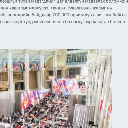
олзошгүй тухай мэдэгдлийг цаг алдалгүй мэдээлэх боломжий
лон хавьтлыг илрүүлэх, тандан судалгааны ажлыг нь
мийг өнөөдрийн байдлаар 700,000 орчим хүн ашиглаж байгаа
,5 сая гаруй хүнд мессеж очсон ба нэгдүгээр хавьтал болсон