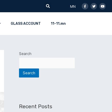
Facebook-
Twitter
Youtu
Search
f
MN
GLASS ACCOUNT
11-11.mn
Search
Search
Recent Posts