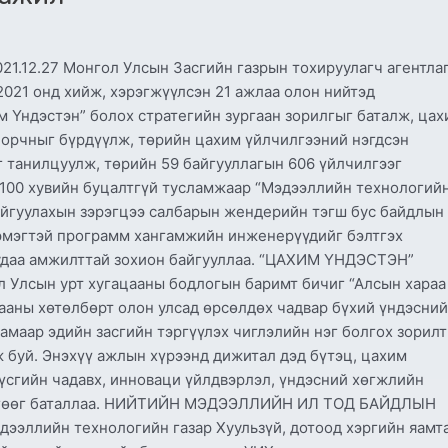
.12.27 Монгол Улсын Засгийн газрын тохируулагч агентлаг
021 онд хийж, хэрэгжүүлсэн 21 ажлаа олон нийтэд
им Үндэстэн” болох стратегийн зургаан зорилгыг баталж, ца
 орчныг бүрдүүлж, төрийн цахим үйлчилгээний нэгдсэн
г танилцуулж, төрийн 59 байгууллагын 606 үйлчилгээг
 100 хувийн буцалтгүй тусламжаар “Мэдээллийн технологий
айгуулахын зэрэгцээ салбарын жендерийн тэгш бус байдлын
, эмэгтэй программ хангамжийн инженерүүдийг бэлтгэх
 удаа амжилттай зохион байгууллаа. “ЦАХИМ ҮНДЭСТЭН”
сын урт хугацааны бодлогын баримт бичиг “Алсын хараа
ааны хөтөлбөрт олон улсад өрсөлдөх чадвар бүхий үндэсний
амаар эдийн засгийн тэргүүлэх чиглэлийн нэг болгох зорилт
 буй. Энэхүү ажлын хүрээнд дижитал дэд бүтэц, цахим
 үсгийн чадавх, инноваци үйлдвэрлэл, үндэсний хөгжлийн
өвлөгөөг баталлаа. НИЙТИЙН МЭДЭЭЛЛИЙН ИЛ ТОД БАЙДЛЫН
эллийн технологийн газар Хуульзүй, дотоод хэргийн яамт