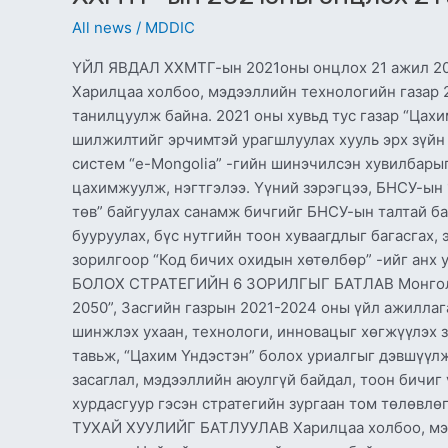
All news
/
MDDIC
ҮЙЛ ЯВДАЛ ХХМТГ-ын 2021оны онцлох 21 ажил 2021
Харилцаа холбоо, мэдээллийн технологийн газар 2
танилцуулж байна. 2021 оны хувьд тус газар “Цах
шилжилтийг эрчимтэй урагшлуулах хууль эрх зүйн
систем “e-Mongolia” -гийн шинэчилсэн хувилбары
цахимжуулж, нэгтгэлээ. Үүний зэрэгцээ, БНСУ-ын
төв” байгуулах санамж бичгийг БНСУ-ын талтай б
бууруулах, бүс нутгийн тоон хуваагдлыг багасгах
зорилгоор “Код бичих охидын хөтөлбөр” -ийг анх
БОЛОХ СТРАТЕГИЙН 6 ЗОРИЛГЫГ БАТЛАВ Монгол Ул
2050”, Засгийн газрын 2021-2024 оны үйл ажиллаг
шинжлэх ухаан, технологи, инновацыг хөгжүүлэх з
тавьж, “Цахим Үндэстэн” болох уриалгыг дэвшүүлж
засаглал, мэдээллийн аюулгүй байдал, тоон бичиг
хурдасгуур гэсэн стратегийн зургаан том төл
ТУХАЙ ХУУЛИЙГ БАТЛУУЛАВ Харилцаа холбоо, мэдэ