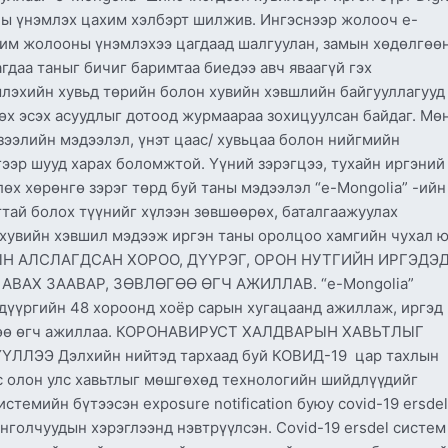
оны үнэмлэх цахим хэлбэрт шилжив. Ингэснээр жолооч e-
хим жолооны үнэмлэхээ цагдаад шалгуулан, замын хөдөлгөө
даа таныг бичиг баримтаа биедээ авч яваагүй гэх
млэхийн хувьд төрийн болон хувийн хэвшлийн байгууллагууд
өх эсэх асуудлыг дотоод журмаараа зохицуулсан байдаг. Мө
 зээлийн мэдээлэл, үнэт цаас/ хувьцаа болон нийгмийн
ээр шууд харах боломжтой. Үүний зэрэгцээ, тухайн иргэний
длөх хөрөнгө зэрэг төрд буй таны мэдээлэл “e-Mongolia” -ийн
тай болох түүнийг хүлээн зөвшөөрөх, баталгаажуулах
 хувийн хэвшил мэдээж иргэн таны оролцоо хамгийн чухал ю
ЫН АЛСЛАГДСАН ХОРОО, ДҮҮРЭГ, ОРОН НУТГИЙН ИРГЭДЭ
ВАХ ЗААВАР, ЗӨВЛӨГӨӨ ӨГЧ АЖИЛЛАВ. “e-Mongolia”
 дүүргийн 48 хороонд хоёр сарын хугацаанд ажиллаж, иргэд
лөгөө өгч ажиллаа. КОРОНАВИРУСТ ХАЛДВАРЫН ХАВЬТЛЫГ
ЛЛЭЭ Дэлхийн нийтэд тархаад буй КОВИД-19 цар тахлын
эс олон улс хавьтлыг мөшгөхөд технологийн шийдлүүдийг
стемийн бүтээсэн exposure notification буюу covid-19 ersdel
нголчуудын хэрэглээнд нэвтрүүлсэн. Covid-19 ersdel систем