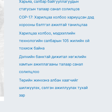
Харьяа, салбар байгууллагуудын
статусын талаар санал солилцов
СОР-17: Харилцаа холбоо хариуцсан дэд
хорооны бэлтгэл ажилтай танилцлаа
Харилцаа холбоо, мэдээллийн
технологийн салбарын 105 жилийн ой
тохиож байна
Дэлхийн банктай дижитал хөгжлийн
хамтын ажиллагааны талаар санал
солилцлоо
Төрийн жинхэнэ албан хаагчийг
шилжүүлэх, сэлгэн ажиллуулах тухай
зар