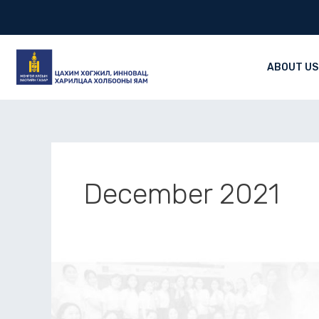
Skip
to
content
ABOUT US
December 2021
ХХМТГ-
ын
2021оны
онцлох