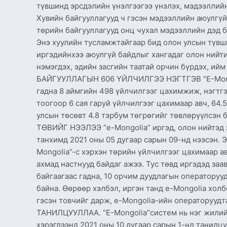
түвшинд эрсдэлийн үнэлгээгээ үнэлэх, мэдээллий
Хувийн байгууллагууд ч гэсэн мэдээллийн аюулгүй
төрийн байгууллагууд онц чухал мэдээллийн дэд 
Энэ хуулийн тусламжтайгаар бид олон улсын түвш
иргэдийнхээ аюулгүй байдлыг хангадаг олон нийт
нэмэгдэх, эдийн засгийн таатай орчин бүрдэх, ий
БАЙГУУЛЛАГЫН 606 ҮЙЛЧИЛГЭЭ НЭГТГЭВ “E-Mongol
гадна 8 аймгийн 498 үйлчилгээг цахимжиж, нэгтгэ
тоогоор 6 сая гаруй үйлчилгээг цахимаар авч, 64
улсын төсөвт 4.8 тэрбум төгрөгийг төвлөрүүлсэ
ТӨВИЙГ НЭЭЛЭЭ “e-Mongolia” иргэд, олон нийтэд з
танхимд 2021 оны 05 дугаар сарын 09-нд нээсэн. Э
Mongolia”-с хэрхэн төрийн үйлчилгээг цахимаар ав
ахмад настнууд байдаг ажээ. Тус төвд иргэдэд заа
байгаагаас гадна, 10 орчим дуудлагын операторуу
байна. Өөрөөр хэлбэл, иргэн танд e-Mongolia холб
гэсэн товчийг дарж, e-Mongolia-ийн операторуудт
ТАНИЛЦУУЛЛАА. “E-Mongolia”систем нь нэг жилийн
хэрэглээнд 2021 оны 10 дугаар сарын 1-нд танилцу