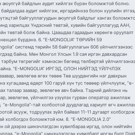
н аюулгүй байдлын аудит хийлгэх бүрэн боломжтой болно.
 байдалдаа аудит хийлгэж, иргэдийнхээ болон хуулийн этгээ
бүтэцтэй байгууллагуудын аюулгүй байдлыг хангах боломжто
инд харилцах Үндэсний төвтэй, хувийн байгууллагууд ААН,
ийн төвтэй болж байна. Цаашдаа гадаадын хөрөнгө оруулалт
м нөхцөл бүрдэнэ. 6. “E-MONGOLIA” ТӨРИЙН 59
ia” системд төрийн 58 байгууллагын 606 үйлчилгээнээс
гдээд байна. Мөн Монгол Улсын 1.9 сая иргэн давхардсан
.5 тэрбум төгрөгийг хэмнэсэн бөгөөд төлбөртэй үйлчилгээнэ
н байна. “E-MONGOLIA” ИРГЭД, ОЛОН НИЙТЭД ҮЙЛЧЛЭХ
аавар, зөвлөгөө өгөх төвөө Төв шуудангийн нэг давхрын
нэ хугацаанд өдөрт 100 гаруй хүн тус төвөөр үйлчлүүлж, “e-
ах талаар заавар, зөвлөгөө авч байна. Тэдний дийлэнх нь
вар, зөвлөгөө, үйлчилгээ үзүүлэх гурван оператор ажиллаж
д “e-Mongolia”-тай холбоотой дуудлагад хариулт өгч ажилла
оотой асууж, тодруулах зүйл байвал 11-11 дугаарт холбогдож,
ай холбогдох боломжтой юм. 8. “E-MONGOLIA 2.0”
 ой дээрээ шинэчлэгдсэн хувилбараа иргэд, олон нийтийн
уллаа. “e-Mongolia” шинэчлэгдсэн хувилбарт иргэн бүрт Digit