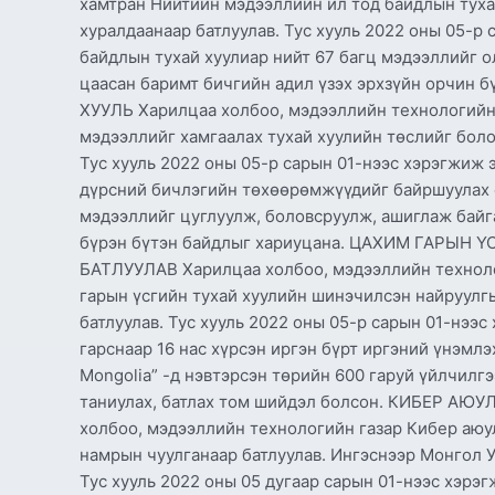
хамтран Нийтийн мэдээллийн ил тод байдлын туха
хуралдаанаар батлуулав. Тус хууль 2022 оны 05-р
байдлын тухай хуулиар нийт 67 багц мэдээллийг о
цаасан баримт бичгийн адил үзэх эрхзүйн орч
ХУУЛЬ Харилцаа холбоо, мэдээллийн технологийн 
мэдээллийг хамгаалах тухай хуулийн төслийг бол
Тус хууль 2022 оны 05-р сарын 01-нээс хэрэгжиж 
дүрсний бичлэгийн төхөөрөмжүүдийг байршуулах с
мэдээллийг цуглуулж, боловсруулж, ашиглаж байг
бүрэн бүтэн байдлыг хариуцана. ЦАХИМ ГАРЫ
БАТЛУУЛАВ Харилцаа холбоо, мэдээллийн технолог
гарын үсгийн тухай хуулийн шинэчилсэн найруулг
батлуулав. Тус хууль 2022 оны 05-р сарын 01-нээс
гарснаар 16 нас хүрсэн иргэн бүрт иргэний үнэмлэ
Mongolia” -д нэвтэрсэн төрийн 600 гаруй үйлчилг
таниулах, батлах том шийдэл болсон. КИБЕР А
холбоо, мэдээллийн технологийн газар Кибер аюу
намрын чуулганаар батлуулав. Ингэснээр Монгол У
Тус хууль 2022 оны 05 дугаар сарын 01-нээс хэрэ