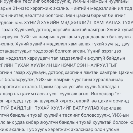
й хуулийн төслийг боловсруулж, УИХ-ын намрын чуулганы
 сарын 01-нээс хэрэгжиж эхэлнэ. Нийтийн мэдээллийн ил тод
лон нийтэд нээлттэй болгоно. Мөн цахим баримт бичгийг
ин бүрдсэн юм. ХҮНИЙ ХУВИЙН МЭДЭЭЛЛИЙГ ХАМГААЛАХ ТУХ
газар Хуульзүй, дотоод хэргийн яамтай хамтран Хүний хуви
овсруулж, УИХ-ын намрын чуулганы хуралдаанаар батлуулав.
эхэлнэ. Хүний хувийн мэдээлэл хамгаалах тухай хуульд дуу
тандартуудыг тодорхой болгож өгсөн. Үүний зэрэгцээ
аа мэдээлэл хариуцагч тал мэдээллийн аюулгүй байдлын
Н ҮСГИЙН ТУХАЙ ХУУЛИЙН ШИНЭЧИЛСЭН НАЙРУУЛГЫГ
ийн газар Хуульзүй, дотоод хэргийн яамтай хамтран Цахим
ыг боловсруулж, УИХ-ын намрын чуулганы хуралдаанаар
 хэрэгжиж эхэлнэ. Цахим гарын үсгийн хууль батлагдан
х дээр нь цахим гарын үсэг суулгаж өгнө. Ингэснээр “e-
ээг иргэдэд түргэн шуурхай хүргэх, өөрийгөө цахим орчинд
ЮУЛГҮЙ БАЙДЛЫН ТУХАЙ ХУУЛИЙГ БАТЛУУЛАВ Харилцаа
лгүй байдлын тухай хуулийн төслийг боловсруулж, УИХ-ын
лс анх удаа кибер аюулгүй байдлын тухай хуультай болсон 
гжиж эхэлнэ. Тус хууль хэрэгжиж эхэлснээр олон улсын