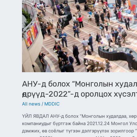
хүсэлтэй
компаниудыг
бүртгэж
байна
АНУ-д болох “Монголын худалдаа
өдрүүд-2022”-д оролцох хүсэ
All news
/
MDDIC
ҮЙЛ ЯВДАЛ АНУ-д болох “Монголын худалдаа, хөрө
компаниудыг бүртгэж байна 2021.12.24 Монгол Улс
дэмжих, өв соёлыг түгээн дэлгэрүүлэх зорилгоор 