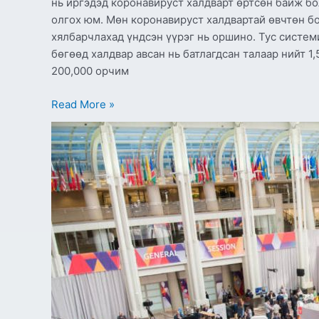
нь иргэдэд коронавируст халдварт өртсөн байж б
олгох юм. Мөн коронавируст халдвартай өвчтөн бо
хялбарчлахад үндсэн үүрэг нь оршино. Тус систе
бөгөөд халдвар авсан нь батлагдсан талаар нийт 1
200,000 орчим
Read More »
АНУ-
д
болох
“Монголын
худалдаа,
хөрөнгө
оруулалт,
өв
соёлын
өдрүүд-2022”-
д
оролцох