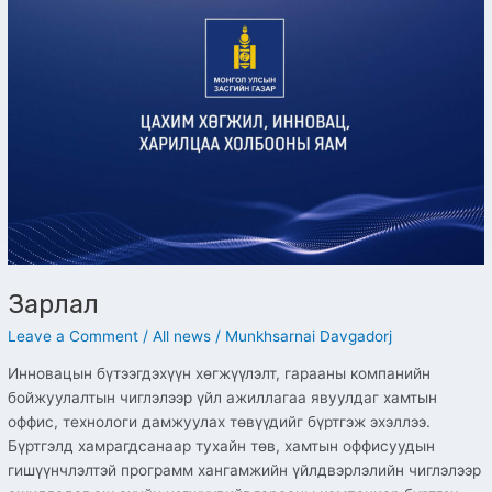
Зарлал
Leave a Comment
/
All news
/
Munkhsarnai Davgadorj
Инновацын бүтээгдэхүүн хөгжүүлэлт, гарааны компанийн
бойжуулалтын чиглэлээр үйл ажиллагаа явуулдаг хамтын
оффис, технологи дамжуулах төвүүдийг бүртгэж эхэллээ.
Бүртгэлд хамрагдсанаар тухайн төв, хамтын оффисуудын
гишүүнчлэлтэй программ хангамжийн үйлдвэрлэлийн чиглэлээр