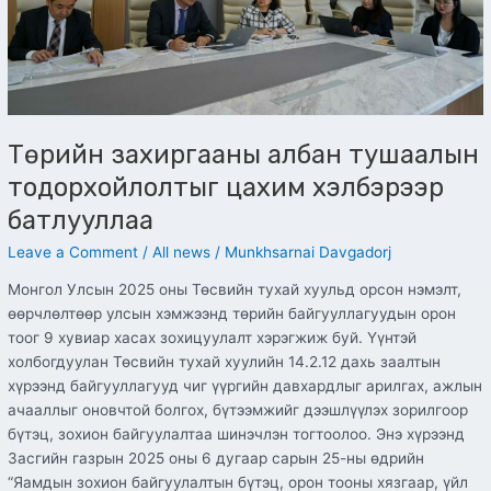
Төрийн захиргааны албан тушаалын
тодорхойлолтыг цахим хэлбэрээр
батлууллаа
Leave a Comment
/
All news
/
Munkhsarnai Davgadorj
Монгол Улсын 2025 оны Төсвийн тухай хуульд орсон нэмэлт,
өөрчлөлтөөр улсын хэмжээнд төрийн байгууллагуудын орон
тоог 9 хувиар хасах зохицуулалт хэрэгжиж буй. Үүнтэй
холбогдуулан Төсвийн тухай хуулийн 14.2.12 дахь заалтын
хүрээнд байгууллагууд чиг үүргийн давхардлыг арилгах, ажлын
ачааллыг оновчтой болгох, бүтээмжийг дээшлүүлэх зорилгоор
бүтэц, зохион байгуулалтаа шинэчлэн тогтоолоо. Энэ хүрээнд
Засгийн газрын 2025 оны 6 дугаар сарын 25-ны өдрийн
“Яамдын зохион байгуулалтын бүтэц, орон тооны хязгаар, үйл