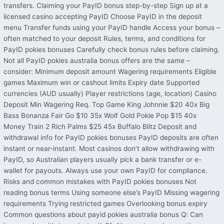
transfers. Claiming your PayID bonus step-by-step Sign up at a
licensed casino accepting PayID Choose PayID in the deposit
menu Transfer funds using your PayID handle Access your bonus –
often matched to your deposit Rules, terms, and conditions for
PayID pokies bonuses Carefully check bonus rules before claiming.
Not all PayID pokies australia bonus offers are the same –
consider: Minimum deposit amount Wagering requirements Eligible
games Maximum win or cashout limits Expiry date Supported
currencies (AUD usually) Player restrictions (age, location) Casino
Deposit Min Wagering Req. Top Game King Johnnie $20 40x Big
Bass Bonanza Fair Go $10 35x Wolf Gold Pokie Pop $15 40x
Money Train 2 Rich Palms $25 45x Buffalo Blitz Deposit and
withdrawal info for PayID pokies bonuses PayID deposits are often
instant or near-instant. Most casinos don’t allow withdrawing with
PayID, so Australian players usually pick a bank transfer or e-
wallet for payouts. Always use your own PayID for compliance.
Risks and common mistakes with PayID pokies bonuses Not
reading bonus terms Using someone else’s PayID Missing wagering
requirements Trying restricted games Overlooking bonus expiry
Common questions about payid pokies australia bonus Q: Can