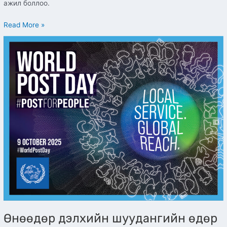
ажил боллоо.
Read More »
Өнөөдөр
дэлхийн
шуудангийн
өдөр
тохиож
байна
Өнөөдөр дэлхийн шуудангийн өдөр