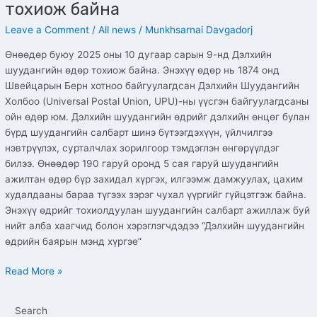
тохиож байна
Leave a Comment
/
All news
/
Munkhsarnai Davgadorj
Өнөөдөр буюу 2025 оны 10 дугаар сарын 9-нд Дэлхийн
шуудангийн өдөр тохиож байна. Энэхүү өдөр нь 1874 онд
Швейцарын Берн хотноо байгуулагдсан Дэлхийн Шуудангийн
Холбоо (Universal Postal Union, UPU)-ны үүсгэн байгуулагдсаны
ойн өдөр юм. Дэлхийн шуудангийн өдрийг дэлхийн өнцөг булан
бүрд шуудангийн салбарт шинэ бүтээгдэхүүн, үйлчилгээ
нэвтрүүлэх, сурталчлах зорилгоор тэмдэглэн өнгөрүүлдэг
билээ. Өнөөдөр 190 гаруй оронд 5 сая гаруй шуудангийн
ажилтан өдөр бүр захидал хүргэх, илгээмж дамжуулах, цахим
худалдааны бараа түгээх зэрэг чухал үүргийг гүйцэтгэж байна.
Энэхүү өдрийг тохиолдуулан шуудангийн салбарт ажиллаж буй
нийт алба хаагчид болон хэрэглэгчдэдээ “Дэлхийн шуудангийн
өдрийн баярын мэнд хүргэе”
Read More »
Search