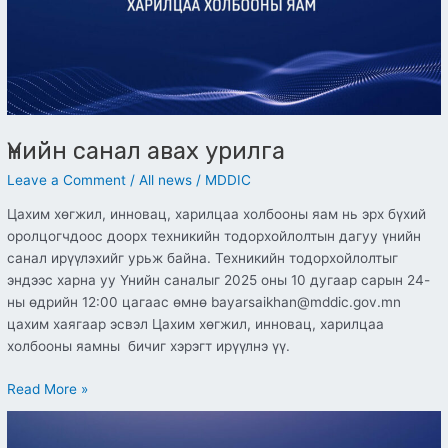
Үнийн санал авах урилга
Leave a Comment
/
All news
/
MDDIC
Цахим хөгжил, инновац, харилцаа холбооны яам нь эрх бүхий
оролцогчдоос доорх техникийн тодорхойлолтын дагуу үнийн
санал ирүүлэхийг урьж байна. Техникийн тодорхойлолтыг
эндээс харна уу Үнийн саналыг 2025 оны 10 дугаар сарын 24-
ны өдрийн 12:00 цагаас өмнө bayarsaikhan@mddic.gov.mn
цахим хаягаар эсвэл Цахим хөгжил, инновац, харилцаа
холбооны яамны бичиг хэрэгт ирүүлнэ үү.
Read More »
Зарлал