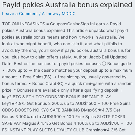
Payid pokies Australia bonus explained
Payid
pokies
Leave a Comment
/
All news
/
MDDIC
Australia
bonus
TOP ONLINECASINOS ≡ CouponsCasinoSign InLearn × Payid
explained
pokies Australia bonus explained This article unpacks what payid
pokies australia bonus means and how it works in Australia. We
look at who might benefit, who can skip it, and what pitfalls to
avoid. By the end, you’ll know if payid pokies australia bonus is for
you, plus how to claim offers safely. Author: Jacob Bell Updated
Date: Best online casinos for payid pokies bonuses ⓘ Bonus guide
• 100% up to → the casino matches your deposit up to a maximum
amount. • Free Spins(FS) → free slot spins, usually governed by
bonus terms. • Bonus Crab(BC) – a quick mini-game with a random
prize. * Bonuses are available only after a qualifying deposit. 1
key2 BTC & ETH TOP ODDS VIP BONUS INSTANT PLAY
key1★4.9/5 Get Bonus 2 200% up to AUD$1500 + 100 Free Spins
ODDS BOOSTS NO KYC SAFE BANKING DMax69★4.7/5 Get
Bonus 3 100% up to AUD$900 + 100 Free Spins SLOTS POKER
SAFE PAY Magius★4.4/5 Get Bonus 4 100% up to AUD$700 + 100
FS INSTANT PLAY SLOTS LOYALTY CLUB Gransino★4.3/5 Get