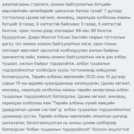
ажиллагааны стратеги, зохион байгуулалтын бүтцийн
өөрчлөлтийн хөтөлбөрийг шинэчлэн батлах тухай” 7 дугаар
тогтоолоор Цахим хөгжил, инновац, харилцаа холбооны яамны
бүтцийг 8 газар, 9 хэлтэстэй байснаас 5 газар, 5 хэлтэстэй
болгож, орон тооны дээд хязгаарыг 98-аас 89 болгож
бууруулсан. Дээрх Монгол Улсын Засгийн газрын тогтоолын
дагуу тус яамны зохион байгуулалтын нэгж, орон тооны
хязгаарт өөрчлөлт орсонтой холбогдуулан ажлын байрны
шинжилгээ хийн, яамны зохион байгуулалтын нэгж дэх албан
тушаал, ажлын байрыг тодорхойлж, албан тушаалын
тодорхойлолтыг холбогдох хууль тогтоомжид нийцүүлэн
боловсруулж, Төрийн албаны зөвлөлийн 2025 оны 10 дугаар
сарын 15-ны өдрийн хуралдаанаар хэлэлцүүлэн, Цахим хөгжил,
инновац, харилцаа холбооны яамны төрийн захиргааны албан
тушаалын тодорхойлолт батлагдлаа. Цахим хөгжил, инновац,
харилцаа холбооны яам “Төрийн албаны хүний нөөцийн
удирдлагын цахим систем”-д албан тушаалын тодорхойлолтыг
цахимаар үүсгэн, Төрийн албаны зөвлөлийн хяналтын шатанд
шилжүүлэн, баталгаажуулсан нь анхны цахим хэлбэрээр
батлагдсан “Албан тушаалын тодорхойлолт” болсон онцлогтой