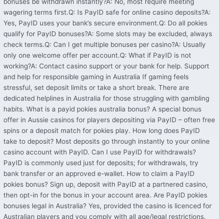
bonuses be withdrawn instantly?A: No, most require meeting
wagering terms first.Q: Is PayID safe for online casino deposits?A:
Yes, PayID uses your bank’s secure environment.Q: Do all pokies
qualify for PayID bonuses?A: Some slots may be excluded, always
check terms.Q: Can I get multiple bonuses per casino?A: Usually
only one welcome offer per account.Q: What if PayID is not
working?A: Contact casino support or your bank for help. Support
and help for responsible gaming in Australia If gaming feels
stressful, set deposit limits or take a short break. There are
dedicated helplines in Australia for those struggling with gambling
habits. What is a payid pokies australia bonus? A special bonus
offer in Aussie casinos for players depositing via PayID – often free
spins or a deposit match for pokies play. How long does PayID
take to deposit? Most deposits go through instantly to your online
casino account with PayID. Can I use PayID for withdrawals?
PayID is commonly used just for deposits; for withdrawals, try
bank transfer or an approved e-wallet. How to claim a PayID
pokies bonus? Sign up, deposit with PayID at a partnered casino,
then opt-in for the bonus in your account area. Are PayID pokies
bonuses legal in Australia? Yes, provided the casino is licenced for
Australian players and you comply with all age/legal restrictions.