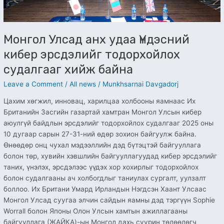
байна
Монгол Улсад анх удаа Үндэсний
кибер эрсдэлийг тодорхойлох
судалгааг хийж байна
Leave a Comment
/
All news
/
Munkhsarnai Davgadorj
Цахим хөгжил, инновац, харилцаа холбооны яамнаас Их
Британийн Засгийн газартай хамтран Монгол Улсын кибер
аюулгүй байдлын эрсдэлийг тодорхойлох судалгааг 2025 оны
10 дугаар сарын 27-31-ний өдөр зохион байгуулж байна.
Өнөөдөр онц чухал мэдээллийн дэд бүтэцтэй байгууллага
болон төр, хувийн хэвшлийн байгууллагуудад кибер эрсдэлийг
таних, үнэлэх, эрсдэлээс үүдэх хор хохирлыг тодорхойлох
болон судалгааны ач холбогдлыг таниулах сургалт, уулзалт
боллоо. Их Британи Умард Ирландын Нэгдсэн Хаант Улсаас
Монгол Улсад суугаа элчин сайдын яамны дэд тэргүүн Sophie
Worrall болон Японы Олон Улсын хамтын ажиллагааны
байгууллага (ЖАЙКА)-ын Монгол дахь суурин төлөөлөгч