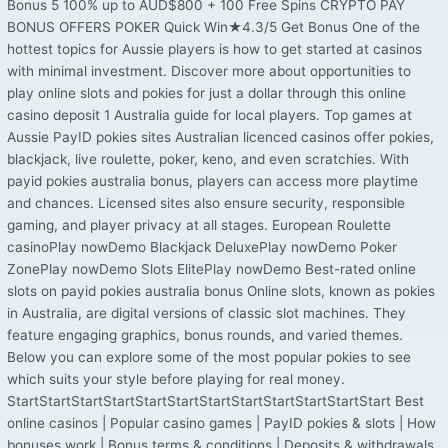
Bonus 5 100% up to AUD$800 + 100 Free Spins CRYPTO PAY
BONUS OFFERS POKER Quick Win★4.3/5 Get Bonus One of the
hottest topics for Aussie players is how to get started at casinos
with minimal investment. Discover more about opportunities to
play online slots and pokies for just a dollar through this online
casino deposit 1 Australia guide for local players. Top games at
Aussie PayID pokies sites Australian licenced casinos offer pokies,
blackjack, live roulette, poker, keno, and even scratchies. With
payid pokies australia bonus, players can access more playtime
and chances. Licensed sites also ensure security, responsible
gaming, and player privacy at all stages. European Roulette
casinoPlay nowDemo Blackjack DeluxePlay nowDemo Poker
ZonePlay nowDemo Slots ElitePlay nowDemo Best-rated online
slots on payid pokies australia bonus​ Online slots, known as pokies
in Australia, are digital versions of classic slot machines. They
feature engaging graphics, bonus rounds, and varied themes.
Below you can explore some of the most popular pokies to see
which suits your style before playing for real money.
StartStartStartStartStartStartStartStartStartStartStartStart Best
online casinos | Popular casino games | PayID pokies & slots | How
bonuses work | Bonus terms & conditions | Deposits & withdrawals