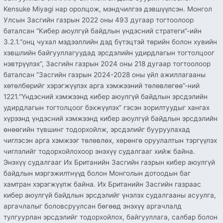
Kensuke Miyagi нар оролцож, мэндчилгээ дэвшүүлсэн. Монгол
Улсын Засгийн газрын 2022 оны 493 дугаар тогтоолоор
баталсан “Кибер аюулгүй байдлын үндэсний стратеги”-ийн
3.2.1.“онц чухал мэдээллийн дэд бүтэцтэй төрийн болон хувийн
хэвшлийн байгууллагуудад эрсдэлийн удирдлагын тогтолцоог
нэвтрүүлэх”, Засгийн газрын 2024 оны 218 дугаар тогтоолоор
баталсан “Засгийн газрын 2024-2028 оны үйл ажиллагааны
хөтөлбөрийг хэрэгжүүлэх арга хэмжээний төлөвлөгөө”-ний
1221.“Үндэсний хэмжээнд кибер аюулгүй байдлын эрсдэлийн
удирдлагын тогтолцоог бэхжүүлэх” гэсэн зорилтуудыг хангах
хүрээнд үндэсний хэмжээнд кибер аюулгүй байдлын эрсдэлийн
өнөөгийн түвшинг тодорхойлж, эрсдэлийг бууруулахад
чиглэсэн арга хэмжээг төлөвлөх, хөрөнгө оруулалтын тэргүүлэх
чиглэлийг тодорхойлохоор энэхүү судалгааг хийж байна.
Энэхүү судалгааг Их Британийн Засгийн газрын кибер аюулгүй
байдлын мэргэжилтнүүд болон Монголын дотоодын баг
хамтран хэрэгжүүлж байна. Их Британийн Засгийн газраас
кибер аюулгүй байдлын эрсдэлийг үнэлэх судалгааны асуулга,
аргачлалыг боловсруулсан бөгөөд энэхүү аргачлалд
тулгуурлан эрсдэлийг тодорхойлох, байгууллага, салбар болон