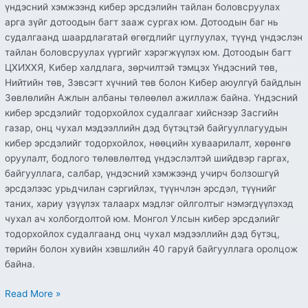
үндэсний хэмжээнд кибер эрсдэлийн тайлан боловсруулах
арга зүйг дотоодын багт зааж сургах юм. Дотоодын баг нь
судалгаанд шаардлагатай өгөгдлийг цуглуулах, түүнд үндэслэн
тайлан боловсруулах үүргийг хэрэгжүүлэх юм. Дотоодын багт
ЦХИХХЯ, Кибер халдлага, зөрчилтэй тэмцэх Үндэсний төв,
Нийтийн төв, Зэвсэгт хүчний төв болон Кибер аюулгүй байдлын
Зөвлөлийн Ажлын албаны төлөөлөл ажиллаж байна. Үндэсний
кибер эрсдэлийг тодорхойлох судалгааг хийснээр Засгийн
газар, онц чухал мэдээллийн дэд бүтэцтэй байгууллагуудын
кибер эрсдэлийг тодорхойлох, нөөцийн хуваарилалт, хөрөнгө
оруулалт, бодлого төлөвлөлтөд үндэслэлтэй шийдвэр гаргах,
байгууллага, салбар, үндэсний хэмжээнд учирч болзошгүй
эрсдэлээс урьдчилан сэргийлэх, түүнчлэн эрсдэл, түүнийг
таних, хариу үзүүлэх талаарх мэдлэг ойлголтыг нэмэгдүүлэхэд
чухал ач холбогдолтой юм. Монгол Улсын кибер эрсдэлийг
тодорхойлох судалгаанд онц чухал мэдээллийн дэд бүтэц,
төрийн болон хувийн хэвшлийн 40 гаруй байгууллага оролцож
байна.
Read More »