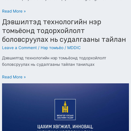
Read More »
Дэвшилтэд технологийн нэр
Дэвшилтэд
технологийн
томьёонд тодорхойлолт
нэр
боловсруулах нь судалгааны тайлан
томьёонд
тодорхойлолт
Leave a Comment
/
Нэр томъёо
/
MDDIC
боловсруулах
Дэвшилтэд технологийн нэр томьёонд тодорхойлолт
нь
боловсруулах нь судалгааны тайлан танилцах
судалгааны
тайлан
Read More »
Үнийн
санал
авах
урилга