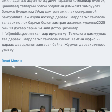
ажилладаг аж ахуйн нэгжүүдийг гарааны компаниар бүртгэх,
цаашлаад татварын болон бодлогын дэмжлэгт хамруулах
боломж бүрдэх юм Иймд хамтран ажиллах сонирхолтой
байгууллага, аж ахуйн нэгжүүд дараах шаардлагыг хангасан
талаарх нотлох баримт болон хамтран ажиллах хүсэлтээ2025
оны 10 дугаар сарын 24-ний дотор цахимаар
info@mddic.gov.mn хаягаар ирүүлнэ үү. Технологи дамжуулах
төв дараах шаардлагыг хангасан байна: Хамтын оффис нь
дараах шаардлагыг хангасан байна: Журмыг дараах линкээс
үзнэ үү.
Read More »
Төрийн
захиргааны
албан
тушаалын
тодорхойлолтыг
цахим
хэлбэрээр
батлууллаа