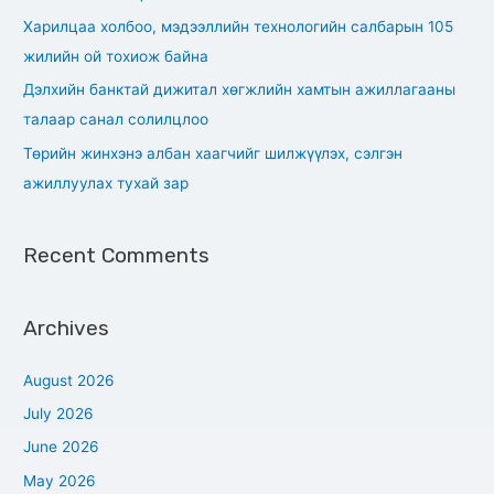
r
Харилцаа холбоо, мэдээллийн технологийн салбарын 105
:
жилийн ой тохиож байна
Дэлхийн банктай дижитал хөгжлийн хамтын ажиллагааны
талаар санал солилцлоо
Төрийн жинхэнэ албан хаагчийг шилжүүлэх, сэлгэн
ажиллуулах тухай зар
Recent Comments
Archives
August 2026
July 2026
June 2026
May 2026