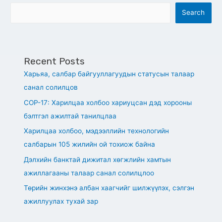
Search
Recent Posts
Харьяа, салбар байгууллагуудын статусын талаар
санал солилцов
СОР-17: Харилцаа холбоо хариуцсан дэд хорооны
бэлтгэл ажилтай танилцлаа
Харилцаа холбоо, мэдээллийн технологийн
салбарын 105 жилийн ой тохиож байна
Дэлхийн банктай дижитал хөгжлийн хамтын
ажиллагааны талаар санал солилцлоо
Төрийн жинхэнэ албан хаагчийг шилжүүлэх, сэлгэн
ажиллуулах тухай зар