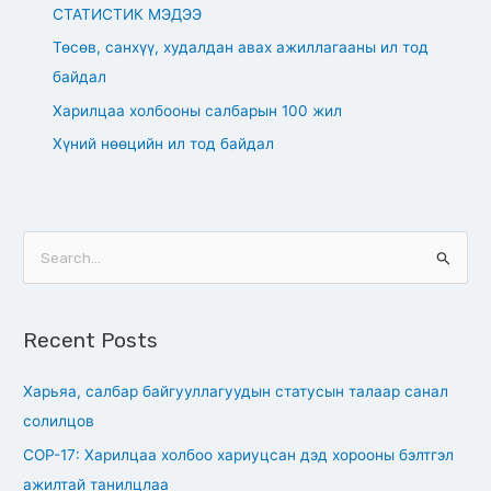
СТАТИСТИК МЭДЭЭ
Төсөв, санхүү, худалдан авах ажиллагааны ил тод
байдал
Харилцаа холбооны салбарын 100 жил
Хүний нөөцийн ил тод байдал
S
e
a
Recent Posts
r
c
Харьяа, салбар байгууллагуудын статусын талаар санал
h
солилцов
f
СОР-17: Харилцаа холбоо хариуцсан дэд хорооны бэлтгэл
o
ажилтай танилцлаа