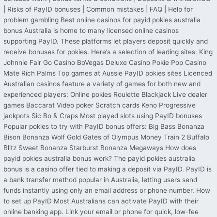
| Risks of PayID bonuses | Common mistakes | FAQ | Help for
problem gambling Best online casinos for payid pokies australia
bonus Australia is home to many licensed online casinos
supporting PayID. These platforms let players deposit quickly and
receive bonuses for pokies. Here’s a selection of leading sites: King
Johnnie Fair Go Casino BoVegas Deluxe Casino Pokie Pop Casino
Mate Rich Palms Top games at Aussie PayID pokies sites Licenced
Australian casinos feature a variety of games for both new and
experienced players: Online pokies Roulette Blackjack Live dealer
games Baccarat Video poker Scratch cards Keno Progressive
jackpots Sic Bo & Craps Most played slots using PayID bonuses
Popular pokies to try with PayID bonus offers: Big Bass Bonanza
Bison Bonanza Wolf Gold Gates of Olympus Money Train 2 Buffalo
Blitz Sweet Bonanza Starburst Bonanza Megaways How does
payid pokies australia bonus work? The payid pokies australia
bonus is a casino offer tied to making a deposit via PayID. PayID is
a bank transfer method popular in Australia, letting users send
funds instantly using only an email address or phone number. How
to set up PayID Most Australians can activate PayID with their
online banking app. Link your email or phone for quick, low-fee