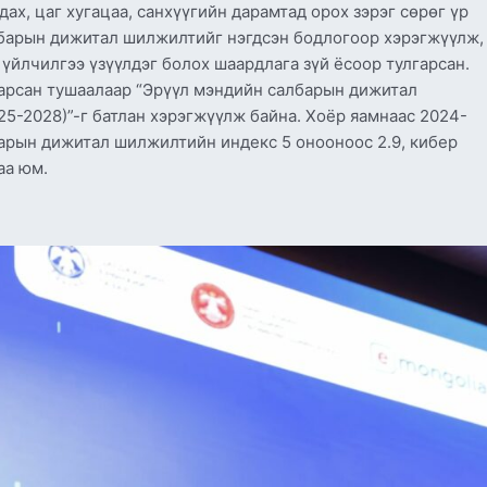
ах, цаг хугацаа, санхүүгийн дарамтад орох зэрэг сөрөг үр
лбарын дижитал шилжилтийг нэгдсэн бодлогоор хэрэгжүүлж,
 үйлчилгээ үзүүлдэг болох шаардлага зүй ёсоор тулгарсан.
арсан тушаалаар “Эрүүл мэндийн салбарын дижитал
5-2028)”-г батлан хэрэгжүүлж байна. Хоёр яамнаас 2024-
барын дижитал шилжилтийн индекс 5 онооноос 2.9, кибер
аа юм.