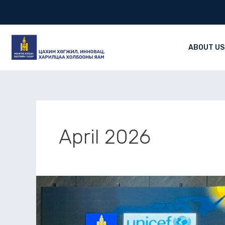
Skip
to
content
ABOUT US
April 2026
“ЭРҮҮЛ
МЭНДИЙН
САЛБАРЫН
ӨГӨГДЛИЙН