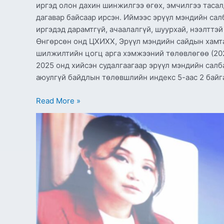
иргэд олон дахин шинжилгээ өгөх, эмчилгээ тасалд
дагавар байсаар ирсэн. Иймээс эрүүл мэндийн са
иргэдэд дарамтгүй, ачаалалгүй, шуурхай, нээлттэй
Өнгөрсөн онд ЦХИХХ, Эрүүл мэндийн сайдын хамт
шилжилтийн цогц арга хэмжээний төлөвлөгөө (202
2025 онд хийсэн судалгаагаар эрүүл мэндийн сал
аюулгүй байдлын төлөвшлийн индекс 5-аас 2 байг
Read More »
Ч.НОМИН:
ЦАХИМ
ОРЧИНД
ХҮҮХДИЙН
ЭРХИЙГ
ХАМГААЛАХ
НЬ
НИЙГМИЙН
ХАМТЫН