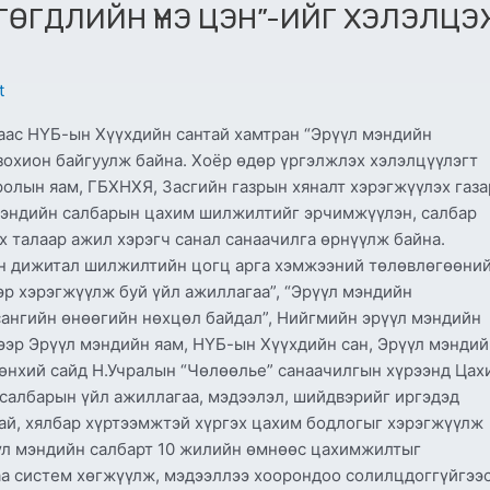
ӨГӨГДЛИЙН ҮНЭ ЦЭН”-ИЙГ ХЭЛЭЛЦ
t
аас НҮБ-ын Хүүхдийн сантай хамтран “Эрүүл мэндийн
зохион байгуулж байна. Хоёр өдөр үргэлжлэх хэлэлцүүлэгт
олын яам, ГБХНХЯ, Засгийн газрын хяналт хэрэгжүүлэх газа
 мэндийн салбарын цахим шилжилтийг эрчимжүүлэн, салбар
 талаар ажил хэрэгч санал санаачилга өрнүүлж байна.
н дижитал шилжилтийн цогц арга хэмжээний төлөвлөгөөни
ээр хэрэгжүүлж буй үйл ажиллагаа”, “Эрүүл мэндийн
ангийн өнөөгийн нөхцөл байдал”, Нийгмийн эрүүл мэндийн
эр Эрүүл мэндийн яам, НҮБ-ын Хүүхдийн сан, Эрүүл мэндий
рөнхий сайд Н.Учралын “Чөлөөлье” санаачилгын хүрээнд Цах
 салбарын үйл ажиллагаа, мэдээлэл, шийдвэрийг иргэдэд
хай, хялбар хүртээмжтэй хүргэх цахим бодлогыг хэрэгжүүлж
рүүл мэндийн салбарт 10 жилийн өмнөөс цахимжилтыг
даа систем хөгжүүлж, мэдээллээ хоорондоо солилцдоггүйгээ