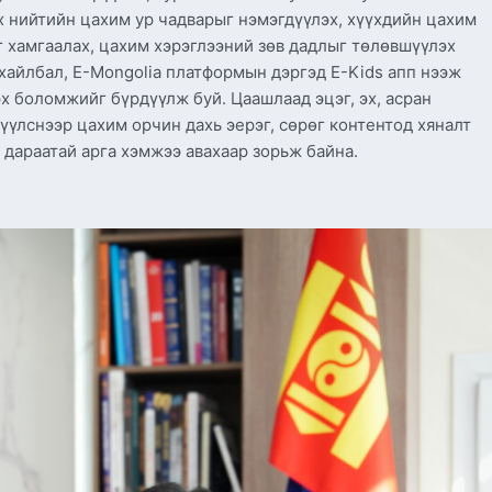
 нийтийн цахим ур чадварыг нэмэгдүүлэх, хүүхдийн цахим
 хамгаалах, цахим хэрэглээний зөв дадлыг төлөвшүүлэх
хайлбал, E-Mongolia платформын дэргэд E-Kids апп нээж
х боломжийг бүрдүүлж буй. Цаашлаад эцэг, эх, асран
үүлснээр цахим орчин дахь эерэг, сөрөг контентод хяналт
 дараатай арга хэмжээ авахаар зорьж байна.