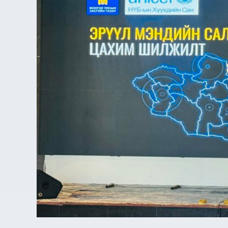
ҮНЭ
ЦЭН”-
ИЙГ
ХЭЛЭЛЦЭЖ
БАЙНА