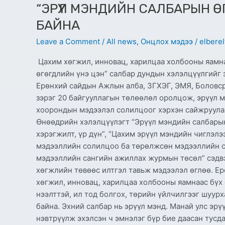
“ЭРҮҮЛ МЭНДИЙН САЛБАРЫН 
БАЙНА
Leave a Comment
/
All news
,
Онцлох мэдээ
/
elberel
Цахим хөгжил, инновац, харилцаа холбооны яамн
өгөгдлийн үнэ цэн” салбар дундын хэлэлцүүлгийг 
Ерөнхий сайдын Ажлын алба, ЗГХЭГ, ЭМЯ, Боловср
зэрэг 20 байгууллагын төлөөлөл оролцож, эрүүл
хоорондын мэдээлэл солилцоог хэрхэн сайжруулах
Өнөөдрийн хэлэлцүүлэгт “Эрүүл мэндийн салбары
хэрэгжилт, үр дүн”, “Цахим эрүүл мэндийн чиглэл
мэдээллийн солилцоо ба төрөлжсөн мэдээллийн с
мэдээллийн сангийн ажиллах журмын төсөл” сэдвэ
хөгжлийн төвөөс илтгэл тавьж мэдээлэл өглөө. Е
хөгжил, инновац, харилцаа холбооны яамнаас бүх
нээлттэй, ил тод болгох, төрийн үйлчилгээг шуур
байна. Эхний салбар нь эрүүл мэнд. Манай улс э
нэвтрүүлж эхэлсэн ч эмнэлэг бүр бие даасан тус