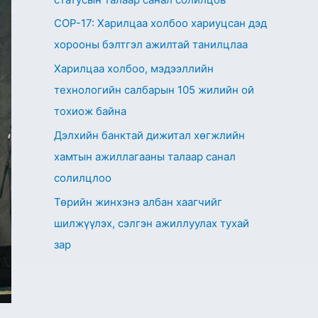
СОР-17: Харилцаа холбоо хариуцсан дэд
хорооны бэлтгэл ажилтай танилцлаа
Харилцаа холбоо, мэдээллийн
технологийн салбарын 105 жилийн ой
тохиож байна
Дэлхийн банктай дижитал хөгжлийн
хамтын ажиллагааны талаар санал
солилцлоо
Төрийн жинхэнэ албан хаагчийг
шилжүүлэх, сэлгэн ажиллуулах тухай
зар