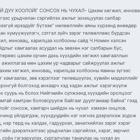
ДУУ ХООЛОЙГ СОНСОХ НЬ ЧУХАЛ- Цахим хөгжил, иннова
ргээс урьдчилан сэргийлэх ажлыг зохицуулах салбар
рээгүй ирээдүйг бүтээе” нөлөөллийн аяны хүрээнд өнөөдөр
рган хүмүүжүүлэгч, сэтгэл зүйч зэрэг төлөөллөөс бүрдсэн
ил, инновац, харилцаа холбооны сайд Ч.Номин хэлсэн
йдлыг хамгаалах асуудал нь зөвхөн нэг салбарын бус,
 төрөөс цахим орчин дахь хүүхдийн хөгжил хамгааллын
н ажиллагаа мөн цахим ур чадварыг сайжруулах ажлыг
ахим хөгжил, инновац, харилцаа холбооны яамны зүгээс
 хамгаалах, зөв хэрэглээг төлөвшүүлэх, хувийн мэдээллийг
сронгуй болгоход анхаарч хэд хэдэн ажлыг хэрэгжүүлж
х суурь нь болох Нийгмийн сүлжээнд хүүхдийн оролцоог
мтай хамтран боловсруулж байгааг дуулгамаар байна” гээд
лойг сонсож, хамтарч шийдэх нь чухал хэмээн онцлов.
рчинд үйлдэгдэж, хүүхдүүдийн нэг нэгнээ дээрэлхэж зодож
, нэр төрд нь халдах, гадуурхах, заналхийлэх зэрэг хэрэг
гийн дээрэлхэлтээс урьдчилан сэргийлэх, хэрэг, зөрчил
 соён гэгээрүүлэх, сурталчлан таниулах нь чухал ач