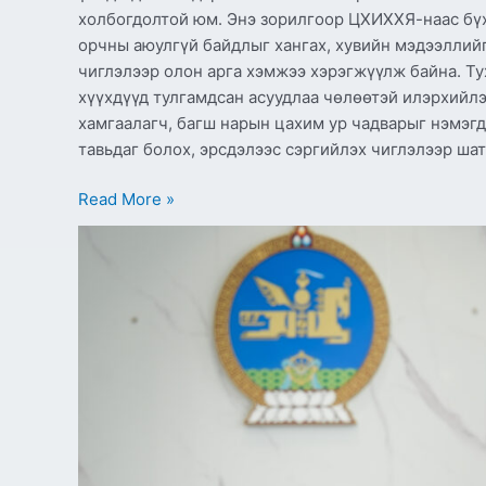
холбогдолтой юм. Энэ зорилгоор ЦХИХХЯ-наас бүх
орчны аюулгүй байдлыг хангах, хувийн мэдээллийг
чиглэлээр олон арга хэмжээ хэрэгжүүлж байна. Ту
хүүхдүүд тулгамдсан асуудлаа чөлөөтэй илэрхийлэ
хамгаалагч, багш нарын цахим ур чадварыг нэмэгд
тавьдаг болох, эрсдэлээс сэргийлэх чиглэлээр шат
Read More »
ТОРГУУЛЬ
ТӨЛӨХ
ҮЙЛЧИЛГЭЭ
НЭЭЛТТЭЙ,
ШИМТГЭЛГҮЙ
БОЛЛОО