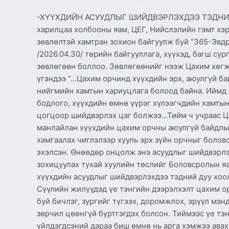
-ХҮҮХДИЙН АСУУДЛЫГ ШИЙДВЭРЛЭХДЭЭ ТЭДНИЙ 
харилцаа холбооны яам, ЦЕГ, Нийслэлийн гэмт хэ
зөвлөлтэй хамтран зохион байгуулж буй “365-Эвд
/2026.04.30/ төрийн байгууллага, хүүхэд, багш су
зөвлөгөөн боллоо. Зөвлөгөөнийг нээж Цахим хөгж
үгэндээ “…Цахим орчинд хүүхдийн эрх, аюулгүй ба
нийгмийн хамтын хариуцлага болоод байна. Иймд
бодлого, хүүхдийн өмнө үүрэг хүлээгчдийн хамты
цогцоор шийдвэрлэх цаг болжээ…Тийм ч учраас Ц
манлайлан хүүхдийн цахим орчны аюулгүй байдлыг
хамгаалах чиглэлээр хууль эрх зүйн орчныг болов
эхэлсэн. Өнөөдөр онцолж энэ асуудлыг шийдвэрлэ
зохицуулах тухай хуулийн төслийг Боловсролын яа
хүүхдийн асуудлыг шийдвэрлэхдээ тэдний дуу хоо
Сүүлийн жилүүдэд үе тэнгийн дээрэлхэлт цахим о
буй бичлэг, зургийг түгээх, доромжлох, эрүүл мэнд
зөрчил цөөнгүй бүртгэгдэх болсон. Тиймээс үе тэн
үйлдэгдсэний дараа биш өмнө нь арга хэмжээ авах,