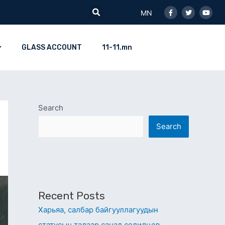
Facebook-
Twitter
Youtu
Search
f
MN
GLASS ACCOUNT
11-11.mn
Search
Search
Recent Posts
Харьяа, салбар байгууллагуудын
статусын талаар санал солилцов