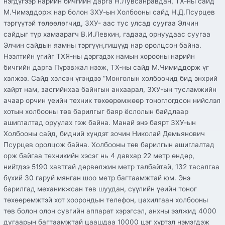
нэгдүгээр нарийн бичгийн дарга Н.Лувсанравдан, ТХ-ны сайд
М.Чимэддорж нар болон ЗХУ-ын Холбооны сайд Н.Д.Псурцев
тэргүүтэй төлөөлөгчид, ЗХУ- аас тус улсад суугаа Элчин
сайдыг түр хамаарагч В.И.Левкин, гадаад орнуудаас суугаа
Элчин сайдын яамны тэргүүн,гишүүд нар оролцсон байна.
Нээлтийн үгийг ТХЯ-ны дэргэдэх намын хорооны нарийн
бичгийн дарга Пүрэвжал нээж, ТХ-ны сайд М.Чимиддорж үг
хэлжээ. Сайд хэлсэн үгэндээ “Монголын холбоочид бид энхрий
хайрт нам, засгийнхаа байнгын анхаарал, ЗХУ-ын тусламжийн
ачаар орчин үеийн техник төхөөрөмжөөр тоноглогдсон нийслэл
хотын холбооны төв барилгыг баяр ёслолын байдлаар
ашиглалтад оруулах гэж байна. Манай энэ баярт ЗХУ-ын
Холбооны сайд, бидний хүндэт зочин Николай Демьянович
Псурцев оролцож байна. Холбооны төв барилгын ашиглалтад
орж байгаа техникийн хэсэг нь 4 давхар 22 метр өндөр,
нийтдээ 5190 хавтгай дөрвөлжин метр талбайтай, 132 тасалгаа
бүхий 30 гаруй мянган шоо метр багтаамжтай юм. Энэ
барилгад механикжсан төв шуудан, сүүлийн үеийн тоног
төхөөрөмжтэй хот хоорондын телефон, цахилгаан холбооны
төв болон олон сувгийн аппарат хэрэгсэл, анхны ээлжид 4000
дугаарын багтаамжтай цаашдаа 10000 цэг хүртэл нэмэгдэж