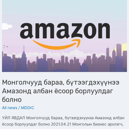
бараа,
бүтээгдэхүүнээ
Амазонд
албан
ёсоор
борлуулдаг
болно
Монголчууд бараа, бүтээгдэхүүнээ
Амазонд албан ёсоор борлуулдаг
болно
All news
/
MDDIC
ҮЙЛ ЯВДАЛ Монголчууд бараа, бүтээгдэхүүнээ Амазонд албан
ёсоор борлуулдаг болно 2021.04.21 Монголын бизнес эрхлэгч,