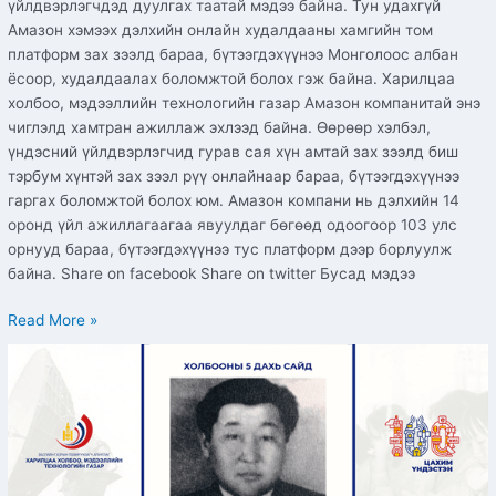
үйлдвэрлэгчдэд дуулгах таатай мэдээ байна. Тун удахгүй
Амазон хэмээх дэлхийн онлайн худалдааны хамгийн том
платформ зах зээлд бараа, бүтээгдэхүүнээ Монголоос албан
ёсоор, худалдаалах боломжтой болох гэж байна. Харилцаа
холбоо, мэдээллийн технологийн газар Амазон компанитай энэ
чиглэлд хамтран ажиллаж эхлээд байна. Өөрөөр хэлбэл,
үндэсний үйлдвэрлэгчид гурав сая хүн амтай зах зээлд биш
тэрбум хүнтэй зах зээл рүү онлайнаар бараа, бүтээгдэхүүнээ
гаргах боломжтой болох юм. Амазон компани нь дэлхийн 14
оронд үйл ажиллагаагаа явуулдаг бөгөөд одоогоор 103 улс
орнууд бараа, бүтээгдэхүүнээ тус платформ дээр борлуулж
байна. Share on facebook Share on twitter Бусад мэдээ
Read More »
Холбооны
5
дахь
сайд
Б.Гомбосүрэн