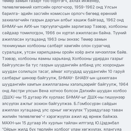
төмөр замын газарт тоо бүртгэгч, ахлах инженер,
төлөвлөгөөний хэлтсийн орлогчоор, 1959-1962 онд Улсын
барилга- эдийн засгийн комиссын орлогч бөгөөд ерөнхий
захиалагчийн газрын даргын албыг хашиж байгаад, 1962 онд
БНМАУ-ын АИХ-ын тэргүүлэгчдийн зарлигаар Тээвэр, холбооны
сайдаар томилогдон, 1966 он хүртэл ажилласан байна. Түүний
ажилласан хугацаанд 1963 оны эхнээс Төмөр замын
техникумын холбооны салбарт хамгийн олон сурагчид
суралцаж, утсан харилцааны оройн хоёр анги хичээллэж байв.
Тээвэр, холбооны яамны харьяанд Холбооны удирдах газрыг
байгуулсан ба тус газрын шуудангийн албанд улс хоорондын
шуудан солилцох тасаг, аймаг хотуудад шуудангийн 10 гаруй
салбарыг шинээр байгуулж, БНМАУ- БНАВУ-ын цахилгаан
шуудангийн хамтын ажиллагааны хэлэлцээрийг байгуулж, 1964
онд Австри улсын Вена хотноо болсон Дэлхийн шуудан холбоо
/ДШХ/-ны 15 дугаар Их хурлаас БНМАУ-ыг ДШХ-ны гишүүнээр
элсүүлэх ажлыг зохион байгуулжээ. Б.Гомбосүрэн сайдын
ажиллах хугацаанд улс орныг хөгжүүлэх “Гуравдугаар таван
жилийн төлөвлөгөө”-г хэрэгжүүлэх ажил ид өрнөж байжээ.
МАХН-ын 15 дугаар Их хурлын тайлан илтгэлд Ю.Цэдэнбал
“Ойрын жилд бүх төрлийн холбоог улам хөгжүүлэх, ялангуяа