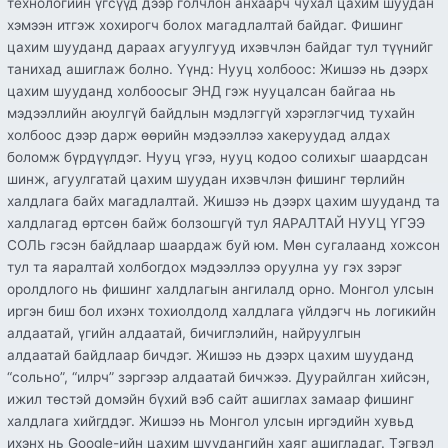
технологийн үгсүүд дээр голчлон анхаарч чухал цахим шуудан
хэмээн итгэж хохирогч болох магадлалтай байдаг. Фишинг
цахим шууданд дараах агуулгууд ихэвчлэн байдаг тул түүнийг
танихад ашиглаж болно. Үүнд: Нууц холбоос: Жишээ нь дээрх
цахим шууданд холбоосыг ЭНД гэж нууцалсан байгаа нь
мэдээллийн аюулгүй байдлын мэдлэггүй хэрэглэгчид тухайн
холбоос дээр дарж өөрийн мэдээллээ хакеруудад алдах
боломж бүрдүүлдэг. Нууц үгээ, нууц кодоо солихыг шаардсан
шинж, агуулгатай цахим шуудан ихэвчлэн фишинг төрлийн
халдлага байх магадлалтай. Жишээ нь дээрх цахим шууданд та
халдлагад өртсөн байж болзошгүй тул ЯАРАЛТАЙ НУУЦ ҮГЭЭ
СОЛЬ гэсэн байдлаар шаардаж буй юм. Мөн сугалаанд хожсон
тул та яаралтай холбогдох мэдээллээ оруулна уу гэх зэрэг
оролдлого нь фишинг халдлагын ангилалд орно. Монгол улсын
иргэн биш бол ихэнх тохиолдолд халдлага үйлдэгч нь логикийн
алдаатай, үгийн алдаатай, бичиглэлийн, найруулгын
алдаатай байдлаар бичдэг. Жишээ нь дээрх цахим шууданд
“сольно”, “илрч” зэргээр алдаатай бичжээ. Дуурайлган хийсэн,
ижил төстэй домэйн бүхий вэб сайт ашиглах замаар фишинг
халдлага хийгддэг. Жишээ нь Монгол улсын иргэдийн хувьд
ихэнх нь Google-ийн цахим шуудангийн хаяг ашигладаг. Тэгвэл