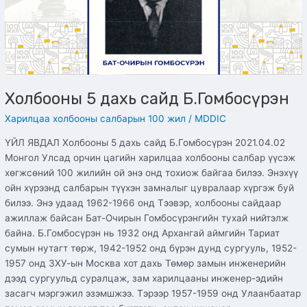
Холбооны 5 дахь сайд Б.Гомбосүрэн
Харилцаа холбооны салбарын 100 жил
/
MDDIC
ҮЙЛ ЯВДАЛ Холбооны 5 дахь сайд Б.Гомбосүрэн 2021.04.02
Монгол Улсад орчин цагийн харилцаа холбооны салбар үүсэж
хөгжсөний 100 жилийн ой энэ онд тохиож байгаа билээ. Энэхүү
ойн хүрээнд салбарын түүхэн замналыг цувралаар хүргэж буй
билээ. Энэ удаад 1962-1966 онд Тээвэр, холбооны сайдаар
ажиллаж байсан Бат-Очирын Гомбосүрэнгийн тухай нийтэлж
байна. Б.Гомбосүрэн нь 1932 онд Архангай аймгийн Тариат
сумын нутагт төрж, 1942-1952 онд бүрэн дунд сургууль, 1952-
1957 онд ЗХУ-ын Москва хот дахь Төмөр замын инженерийн
дээд сургуульд суралцаж, зам харилцааны инженер-эдийн
засагч мэргэжил эзэмшжээ. Тэрээр 1957-1959 онд Улаанбаатар