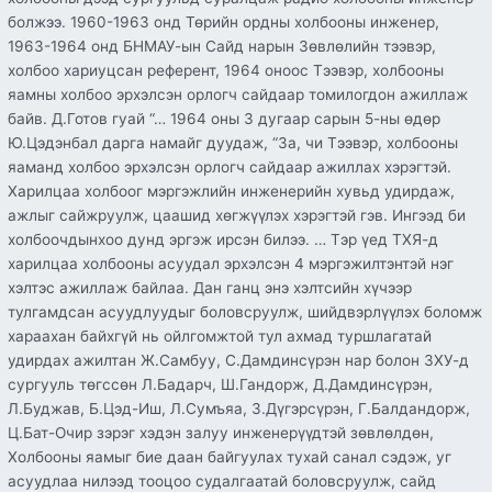
болжээ. 1960-1963 онд Төрийн ордны холбооны инженер,
1963-1964 онд БНМАУ-ын Сайд нарын Зөвлөлийн тээвэр,
холбоо хариуцсан референт, 1964 оноос Тээвэр, холбооны
яамны холбоо эрхэлсэн орлогч сайдаар томилогдон ажиллаж
байв. Д.Готов гуай “… 1964 оны 3 дугаар сарын 5-ны өдөр
Ю.Цэдэнбал дарга намайг дуудаж, “За, чи Тээвэр, холбооны
яаманд холбоо эрхэлсэн орлогч сайдаар ажиллах хэрэгтэй.
Харилцаа холбоог мэргэжлийн инженерийн хувьд удирдаж,
ажлыг сайжруулж, цаашид хөгжүүлэх хэрэгтэй гэв. Ингээд би
холбоочдынхоо дунд эргэж ирсэн билээ. … Тэр үед ТХЯ-д
харилцаа холбооны асуудал эрхэлсэн 4 мэргэжилтэнтэй нэг
хэлтэс ажиллаж байлаа. Дан ганц энэ хэлтсийн хүчээр
тулгамдсан асуудлуудыг боловсруулж, шийдвэрлүүлэх боломж
хараахан байхгүй нь ойлгомжтой тул ахмад туршлагатай
удирдах ажилтан Ж.Самбуу, С.Дамдинсүрэн нар болон ЗХУ-д
сургууль төгссөн Л.Бадарч, Ш.Гандорж, Д.Дамдинсүрэн,
Л.Буджав, Б.Цэд-Иш, Л.Сумъяа, З.Дүгэрсүрэн, Г.Балдандорж,
Ц.Бат-Очир зэрэг хэдэн залуу инженерүүдтэй зөвлөлдөн,
Холбооны яамыг бие даан байгуулах тухай санал сэдэж, уг
асуудлаа нилээд тооцоо судалгаатай боловсруулж, сайд