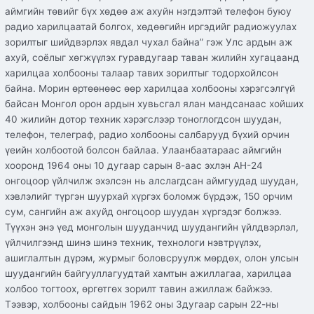
аймгийн төвийг бүх хөдөө аж ахуйн нэгдэлтэй телефон буюу
радио харилцаатай болгох, хөдөөгийн иргэдийг радиожуулах
зорилтыг шийдвэрлэх явдал чухал байна” гэж Улс ардын аж
ахуй, соёлыг хөгжүүлэх гуравдугаар таван жилийн хугацаанд
харилцаа холбооны талаар тавих зорилтыг тодорхойлсон
байна. Морин өртөөнөөс өөр харилцаа холбооны хэрэгсэлгүй
байсан Монгол орон ардын хувьсгал ялан мандсанаас хойших
40 жилийн дотор техник хэрэгслээр тоноглогдсон шуудан,
телефон, телеграф, радио холбооны салбарууд бүхий орчин
үеийн холбоотой болсон байлаа. Улаанбаатараас аймгийн
хооронд 1964 оны 10 дугаар сарын 8-аас эхлэн АН-24
онгоцоор үйлчилж эхэлсэн нь алслагдсан аймгуудад шуудан,
хэвлэлийг түргэн шуурхай хүргэх боломж бүрдэж, 150 орчим
сум, сангийн аж ахуйд онгоцоор шуудан хүргэдэг болжээ.
Түүхэн энэ үед монголын шууданчид шуудангийн үйлдвэрлэл,
үйлчилгээнд шинэ шинэ техник, технологи нэвтрүүлэх,
ашиглалтын дүрэм, журмыг боловсруулж мөрдөх, олон улсын
шуудангийн байгууллагуудтай хамтын ажиллагаа, харилцаа
холбоо тогтоох, өргөтгөх зорилт тавин ажиллаж байжээ.
Тээвэр, холбооны сайдын 1962 оны 3дугаар сарын 22-ны