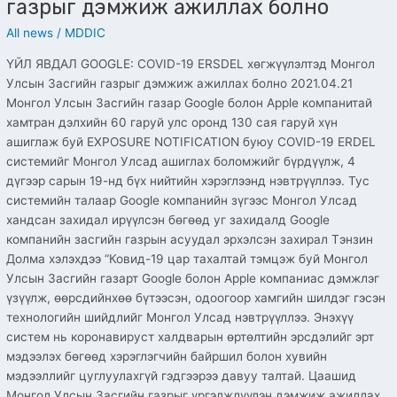
газрыг дэмжиж ажиллах болно
All news
/
MDDIC
ҮЙЛ ЯВДАЛ GOOGLE: COVID-19 ERSDEL хөгжүүлэлтэд Монгол
Улсын Засгийн газрыг дэмжиж ажиллах болно 2021.04.21
Монгол Улсын Засгийн газар Google болон Apple компанитай
хамтран дэлхийн 60 гаруй улс оронд 130 сая гаруй хүн
ашиглаж буй EXPOSURE NOTIFICATION буюу COVID-19 ERDEL
системийг Монгол Улсад ашиглах боломжийг бүрдүүлж, 4
дүгээр сарын 19-нд бүх нийтийн хэрэглээнд нэвтрүүллээ. Тус
системийн талаар Google компанийн зүгээс Монгол Улсад
хандсан захидал ирүүлсэн бөгөөд уг захидалд Google
компанийн засгийн газрын асуудал эрхэлсэн захирал Тэнзин
Долма хэлэхдээ “Ковид-19 цар тахалтай тэмцэж буй Монгол
Улсын Засгийн газарт Google болон Apple компаниас дэмжлэг
үзүүлж, өөрсдийнхөө бүтээсэн, одоогоор хамгийн шилдэг гэсэн
технологийн шийдлийг Монгол Улсад нэвтрүүллээ. Энэхүү
систем нь коронавируст халдварын өртөлтийн эрсдэлийг эрт
мэдээлэх бөгөөд хэрэглэгчийн байршил болон хувийн
мэдээллийг цуглуулахгүй гэдгээрээ давуу талтай. Цаашид
Монгол Улсын Засгийн газрыг үргэлжлүүлэн дэмжиж ажиллах