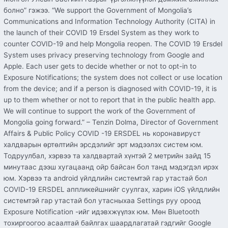
болно” гэжээ. “We support the Government of Mongolia’s
Communications and Information Technology Authority (CITA) in
the launch of their COVID 19 Ersdel System as they work to
counter COVID-19 and help Mongolia reopen. The COVID 19 Ersdel
System uses privacy preserving technology from Google and
Apple. Each user gets to decide whether or not to opt-in to
Exposure Notifications; the system does not collect or use location
from the device; and if a person is diagnosed with COVID-19, it is
up to them whether or not to report that in the public health app.
We will continue to support the work of the Government of
Mongolia going forward.” – Tenzin Dolma, Director of Government
Affairs & Public Policy COVID -19 ERSDEL нь коронавируст
халдварын өртөлтийн эрсдэлийг эрт мэдээлэх систем юм.
Тодруулбал, хэрвээ та халдвартай хүнтэй 2 метрийн зайд 15
минутаас дээш хугацаанд ойр байсан бол танд мэдэгдэл ирэх
юм. Хэрвээ та android үйлдлийн системтэй гар утастай бол
COVID-19 ERSDEL аппликейшнийг суулгах, харин iOS үйлдлийн
системтэй гар утастай бол утасныхаа Settings руу ороод
Exposure Notification -ийг идэвхжүүлэх юм. Мөн Bluetooth
тохиргоогоо асаалтай байлгах шаардлагатай гэдгийг Google