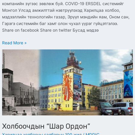
компанийн зүгээс зөвлөж буй. COVID-19 ERSDEL системийг
Монгол Улсад амжилттай нэвтрүүлэхэд Харилцаа холбоо,
мэдээллийн технологийн газар, Эрүүл мэндийн яам, Оном сан,
Гэрэгэ системийн баг хамт олон чухал үүрэг гүйцэтгэлээ.
Share on facebook Share on twitter Бусад мэдээ
Read More »
Холбоочдын
“Шар
Ордон”
Холбоочдын “Шар Ордон”
Харилцаа холбооны салбарын 100 жил
/
MDDIC