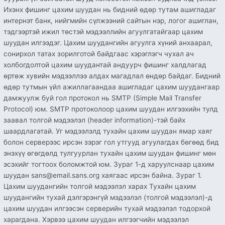
Ихэнх фишинг цахим шуудан нь бидний өдөр тутам ашигладаг
интернэт банк, нийгмийн сүлжээний сайтын нэр, логог ашиглан,
тэдгээртэй ижил төстэй мэдээллийн агуулгатайгаар цахим
шуудан илгээдэг. Цахим шуудангийн агуулга хүний анхаарал,
сонирхол татах зорилготой байдгаас хэрэглэгч чухал ач
холбогдолтой цахим шуудантай андуурч фишинг халдлагад
өртөж хувийн мэдээллээ алдах магадлал өндөр байдаг. Бидний
өдөр тутмын үйл ажиллагаандаа ашигладаг цахим шуудангаар
дамжуулж буй гол протокол нь SMTP (Simple Mail Transfer
Protocol) юм. SMTP протоколоор цахим шуудан илгээхийн тулд
заавал толгой мэдээлэл (header information)-тэй байх
шаардлагатай. Уг мэдээлэлд тухайн цахим шуудан ямар хаяг
болон серверээс ирсэн зэрэг гол утгууд агуулагдах бөгөөд бид
энэхүү өгөгдөлд тулгуурлан тухайн цахим шуудан фишинг мөн
эсэхийг тогтоох боломжтой юм. Зураг 1-д харуулснаар цахим
шуудан sans@email.sans.org хаягаас ирсэн байна. Зураг 1.
Цахим шуудангийн толгой мэдээлэл харах Тухайн цахим
шуудангийн тухай дэлгэрэнгүй мэдээлэл (толгой мэдээлэл)-д
цахим шуудан илгээсэн серверийн тухай мэдээлэл тодорхой
харагдана. Хэрвээ цахим шуудан илгээгчийн мэдээлэл