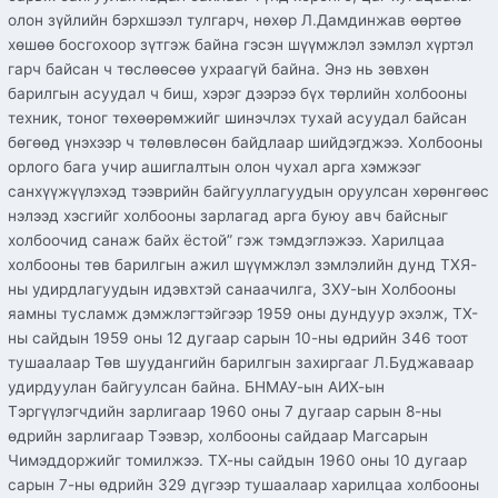
олон зүйлийн бэрхшээл тулгарч, нөхөр Л.Дамдинжав өөртөө
хөшөө босгохоор зүтгэж байна гэсэн шүүмжлэл зэмлэл хүртэл
гарч байсан ч төслөөсөө ухраагүй байна. Энэ нь зөвхөн
барилгын асуудал ч биш, хэрэг дээрээ бүх төрлийн холбооны
техник, тоног төхөөрөмжийг шинэчлэх тухай асуудал байсан
бөгөөд үнэхээр ч төлөвлөсөн байдлаар шийдэгджээ. Холбооны
орлого бага учир ашиглалтын олон чухал арга хэмжээг
санхүүжүүлэхэд тээврийн байгууллагуудын оруулсан хөрөнгөөс
нэлээд хэсгийг холбооны зарлагад арга буюу авч байсныг
холбоочид санаж байх ёстой” гэж тэмдэглэжээ. Харилцаа
холбооны төв барилгын ажил шүүмжлэл зэмлэлийн дунд ТХЯ-
ны удирдлагуудын идэвхтэй санаачилга, ЗХУ-ын Холбооны
яамны тусламж дэмжлэгтэйгээр 1959 оны дундуур эхэлж, ТХ-
ны сайдын 1959 оны 12 дугаар сарын 10-ны өдрийн 346 тоот
тушаалаар Төв шуудангийн барилгын захиргааг Л.Буджаваар
удирдуулан байгуулсан байна. БНМАУ-ын АИХ-ын
Тэргүүлэгчдийн зарлигаар 1960 оны 7 дугаар сарын 8-ны
өдрийн зарлигаар Тээвэр, холбооны сайдаар Магсарын
Чимэддоржийг томилжээ. ТХ-ны сайдын 1960 оны 10 дугаар
сарын 7-ны өдрийн 329 дүгээр тушаалаар харилцаа холбооны