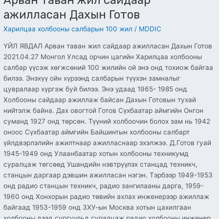
Арван таван жил сайдаар
ажилласан Дахын Готов
Харилцаа холбооны салбарын 100 жил
/
MDDIC
ҮЙЛ ЯВДАЛ Арван таван жил сайдаар ажилласан Дахын Готов
2021.04.27 Монгол Улсад орчин цагийн Харилцаа холбооны
салбар үүсэж хөгжсөний 100 жилийн ой энэ онд тохиож байгаа
билээ. Энэхүү ойн хүрээнд салбарын түүхэн замналыг
цувралаар хүргэж буй билээ. Энэ удаад 1965- 1985 онд
Холбооны сайдаар ажиллаж байсан Дахын Готовын тухай
нийтэлж байна. Дах овогтой Готов Сүхбаатар аймгийн Онгон
суманд 1927 онд төрсөн. Түүний холбоочин болох зам нь 1942
оноос Сүхбаатар аймгийн Байшинтын холбооны салбарт
үйлдвэрлэлийн ажилтнаар ажилласнаар эхэлжээ. Д.Готов гуай
1945-1949 онд Улаанбаатар хотын холбооны техникумд
суралцаж төгсөөд Ушандийн нэвтрүүлэх станцад техникч,
станцын даргаар дэвшин ажилласан нэгэн. Тэрбээр 1949-1953
онд радио станцын техникч, радио зангилааны дарга, 1959-
1960 онд Хонхорын радио төвийн ахлах инженерээр ажиллаж
байгаад 1953-1959 онд ЗХУ-ын Москва хотын цахилгаан
холбооны дээд сургуульд суралцаж радио холбооны инженер