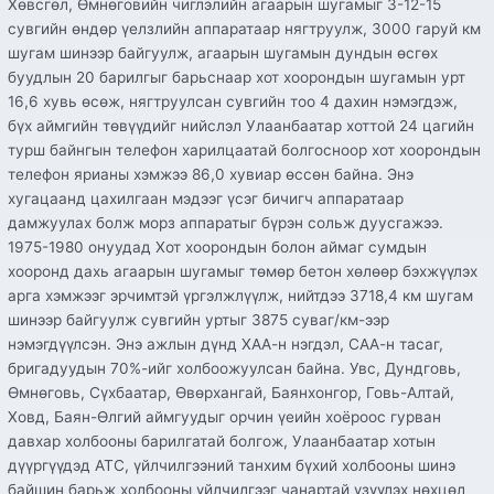
Хөвсгөл, Өмнөговийн чиглэлийн агаарын шугамыг 3-12-15
сувгийн өндөр үелзлийн аппаратаар нягтруулж, 3000 гаруй км
шугам шинээр байгуулж, агаарын шугамын дундын өсгөх
буудлын 20 барилгыг барьснаар хот хоорондын шугамын урт
16,6 хувь өсөж, нягтруулсан сувгийн тоо 4 дахин нэмэгдэж,
бүх аймгийн төвүүдийг нийслэл Улаанбаатар хоттой 24 цагийн
турш байнгын телефон харилцаатай болгосноор хот хоорондын
телефон ярианы хэмжээ 86,0 хувиар өссөн байна. Энэ
хугацаанд цахилгаан мэдээг үсэг бичигч аппаратаар
дамжуулах болж морз аппаратыг бүрэн сольж дуусгажээ.
1975-1980 онуудад Хот хоорондын болон аймаг сумдын
хооронд дахь агаарын шугамыг төмөр бетон хөлөөр бэхжүүлэх
арга хэмжээг эрчимтэй үргэлжлүүлж, нийтдээ 3718,4 км шугам
шинээр байгуулж сувгийн уртыг 3875 суваг/км-ээр
нэмэгдүүлсэн. Энэ ажлын дүнд ХАА-н нэгдэл, САА-н тасаг,
бригадуудын 70%-ийг холбоожуулсан байна. Увс, Дундговь,
Өмнөговь, Сүхбаатар, Өвөрхангай, Баянхонгор, Говь-Алтай,
Ховд, Баян-Өлгий аймгуудыг орчин үеийн хоёроос гурван
давхар холбооны барилгатай болгож, Улаанбаатар хотын
дүүргүүдэд АТС, үйлчилгээний танхим бүхий холбооны шинэ
байшин барьж холбооны үйлчилгээг чанартай үзүүлэх нөхцөл