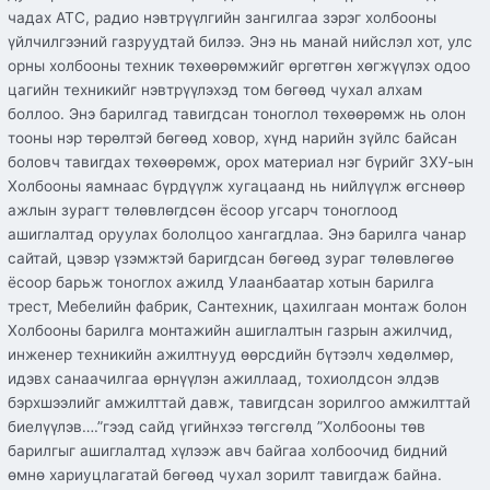
чадах АТС, радио нэвтрүүлгийн зангилгаа зэрэг холбооны
үйлчилгээний газруудтай билээ. Энэ нь манай нийслэл хот, улс
орны холбооны техник төхөөрөмжийг өргөтгөн хөгжүүлэх одоо
цагийн техникийг нэвтрүүлэхэд том бөгөөд чухал алхам
боллоо. Энэ барилгад тавигдсан тоноглол төхөөрөмж нь олон
тооны нэр төрөлтэй бөгөөд ховор, хүнд нарийн зүйлс байсан
боловч тавигдах төхөөрөмж, орох материал нэг бүрийг ЗХУ-ын
Холбооны яамнаас бүрдүүлж хугацаанд нь нийлүүлж өгснөөр
ажлын зурагт төлөвлөгдсөн ёсоор угсарч тоноглоод
ашиглалтад оруулах бололцоо хангагдлаа. Энэ барилга чанар
сайтай, цэвэр үзэмжтэй баригдсан бөгөөд зураг төлөвлөгөө
ёсоор барьж тоноглох ажилд Улаанбаатар хотын барилга
трест, Мебелийн фабрик, Сантехник, цахилгаан монтаж болон
Холбооны барилга монтажийн ашиглалтын газрын ажилчид,
инженер техникийн ажилтнууд өөрсдийн бүтээлч хөдөлмөр,
идэвх санаачилгаа өрнүүлэн ажиллаад, тохиолдсон элдэв
бэрхшээлийг амжилттай давж, тавигдсан зорилгоо амжилттай
биелүүлэв….”гээд сайд үгийнхээ төгсгөлд ”Холбооны төв
барилгыг ашиглалтад хүлээж авч байгаа холбоочид бидний
өмнө хариуцлагатай бөгөөд чухал зорилт тавигдаж байна.