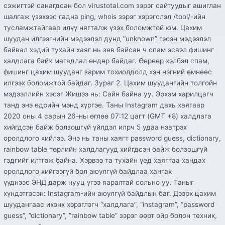
сэжигтэй санагдсан бол virustotal.com зэрэг сайтуудыг ашиглан
шалгаж үзэхээс гадна ping, whois зэрэг хэрэгслэл /tool/-ийн
тусламжтайгаар илүү нягталж үзэх боломжтой юм. Цахим
шуудан илгээгчийн мэдээлэл дунд “unknown” гэсэн мэдээлэл
байвал хэдий тухайн хаяг нь зөв байсан ч спам эсвэл фишинг
халдлага байх магадлал өндөр байдаг. Өөрөөр хэлбэл спам,
фишинг цахим шууданг зарим тохиолдолд хэн нэгний өмнөөс
илгээх боломжтой байдаг. Зураг 2. Цахим шуудангийн толгойн
мэдээллийн хэсэг Жишээ нь: Сайн байна уу. Эрхэм харилцагч
танд энэ өдрийн мэнд хүргэе. Таны Instagram дахь хаягаар
2020 оны 4 сарын 26-ны өглөө 07:12 цагт (GMT +8) халдлага
хийгдсэн байж болзошгүй үйлдэл илрч 5 удаа нэвтрэх
оролдлого хийлээ. Энэ нь таны хаягт password guess, dictionary,
rainbow table төрлийн халдлагууд хийгдсэн байж болзошгүй
гэдгийг илтгэж байна. Хэрвээ та тухайн үед хаягтаа хандах
оролдлого хийгээгүй бол аюулгүй байдлаа хангах
үүднээс ЭНД дарж нууц үгээ яаралтай сольно уу. Таныг
хүндэтгэсэн: Instagram-ийн аюулгүй байдлын баг. Дээрх цахим
шуудангаас ихэнх хэрэглэгч “халдлага”, “instagram”, “password
guess”, ”dictionary”, ”rainbow table” зэрэг өөрт ойр болон техник,