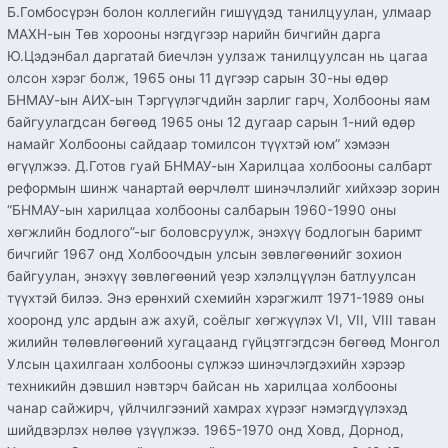
Б.Гомбосүрэн болон коллегийн гишүүдэд танилцуулан, улмаар
МАХН-ын Төв хорооны нэгдүгээр нарийн бичгийн дарга
Ю.Цэдэнбал даргатай биечлэн уулзаж танилцуулсан нь цагаа
олсон хэрэг болж, 1965 оны 11 дүгээр сарын 30-ны өдөр
БНМАУ-ын АИХ-ын Тэргүүлэгчдийн зарлиг гарч, Холбооны яам
байгуулагдсан бөгөөд 1965 оны 12 дугаар сарын 1-ний өдөр
намайг Холбооны сайдаар томилсон түүхтэй юм” хэмээн
өгүүлжээ. Д.Готов гуай БНМАУ-ын Харилцаа холбооны салбарт
реформын шинж чанартай өөрчлөлт шинэчлэлийг хийхээр зорин
“БНМАУ-ын харилцаа холбооны салбарын 1960-1990 оны
хөгжлийн бодлого”-ыг боловсруулж, энэхүү бодлогын баримт
бичгийг 1967 онд Холбоочдын улсын зөвлөгөөнийг зохион
байгуулан, энэхүү зөвлөгөөний үеэр хэлэлцүүлэн батлуулсан
түүхтэй билээ. Энэ ерөнхий схемийн хэрэгжилт 1971-1989 оны
хооронд улс ардын аж ахуй, соёлыг хөгжүүлэх VI, VII, VIII таван
жилийн төлөвлөгөөний хугацаанд гүйцэтгэгдсэн бөгөөд Монгол
Улсын цахилгаан холбооны сүлжээ шинэчлэгдэхийн хэрээр
техникийн дэвшил нэвтэрч байсан нь харилцаа холбооны
чанар сайжирч, үйлчилгээний хамрах хүрээг нэмэгдүүлэхэд
шийдвэрлэх нөлөө үзүүлжээ. 1965-1970 онд Ховд, Дорнод,