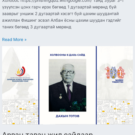
Холбоос https://phishingquiz.withgoogle.com/ Танд Зураг 3-т
үзүүлсэн цонх гарч ирэх бөгөөд 1 дугаартай мөрөнд буй
зааврыг уншиж 2 дугаартай хэсэгт буй цахим шуудантай
ажиллан Фишинг эсвэл Албан ёсны цахим шуудан гэдгийг
таних бөгөөд 3 дугаартай мөрөнд
Read More »
Арван
таван
жил
сайдаар
ажилласан
Дахын
Готов