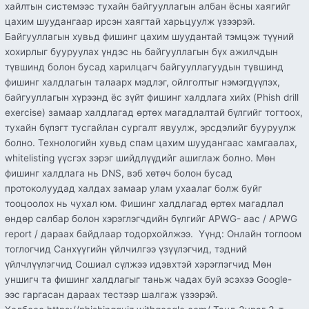
хайлтын системээс тухайн байгууллагын албан ёсны хаягийг
цахим шуудангаар ирсэн хаягтай харьцуулж үзээрэй.
Байгууллагын хувьд фишинг цахим шуудантай тэмцэж түүний
хохирлыг бууруулах үндэс нь байгууллагын бүх ажилчдын
түвшинд болон бусад харилцагч байгууллагуудын түвшинд
фишинг халдлагын талаарх мэдлэг, ойлголтыг нэмэгдүүлэх,
байгууллагын хүрээнд ёс зүйт фишинг халдлага хийх (Phish drill
exercise) замаар халдлагад өртөх магадлалтай бүлгийг тогтоох,
тухайн бүлэгт тусгайлан сургалт явуулж, эрсдэлийг бууруулж
болно. Технологийн хувьд спам цахим шуудангаас хамгаалах,
whitelisting үүсгэх зэрэг шийдлүүдийг ашиглаж болно. Мөн
фишинг халдлага нь DNS, вэб хөтөч болон бусад
протоколуудад халдах замаар улам ухаалаг болж буйг
тооцоолох нь чухал юм. Фишинг халдлагад өртөх магадлал
өндөр салбар болон хэрэглэгчдийн бүлгийг APWG- аас / APWG
report / дараах байдлаар тодорхойлжээ. Үүнд: Онлайн тоглоом
тоглогчид Санхүүгийн үйлчилгээ үзүүлэгчид, тэдний
үйлчлүүлэгчид Сошиал сүлжээ идэвхтэй хэрэглэгчид Мөн
уншигч та фишинг халдлагыг таньж чадах буй эсэхээ Google-
ээс гаргасан дараах тестээр шалгаж үзээрэй.