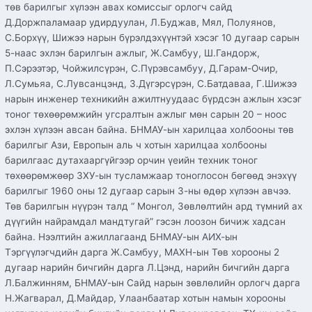
төв барилгыг хүлээн авах комиссыг орлогч сайд
Д.Доржпаламаар удирдуулан, Л.Буджав, Мял, Полуянов,
С.Борхүү, Шижээ нарын бүрэлдэхүүнтэй хэсэг 10 дугаар сарын
5-наас эхлэн барилгын ажлыг, Ж.Самбуу, Ш.Гандорж,
П.Сэрээтэр, Чойжилсүрэн, С.Пүрэвсамбуу, Д.Гарам-Очир,
Л.Сумьяа, С.Лувсанцэнд, З.Дүгэрсүрэн, С.Батдаваа, Г.Шижээ
нарын инженер техникийн ажилтнуудаас бүрдсэн ажлын хэсэг
тоног төхөөрөмжийн угсралтын ажлыг мөн сарын 20 – ноос
эхлэн хүлээн авсан байна. БНМАУ-ын харилцаа холбооны төв
барилгыг Ази, Европын аль ч хотын харилцаа холбооны
барилгаас дутахааргүйгээр орчин үеийн техник тоног
төхөөрөмжөөр ЗХУ-ын тусламжаар тоноглосон бөгөөд энэхүү
барилгыг 1960 оны 12 дугаар сарын 3-ны өдөр хүлээн авчээ.
Төв барилгын нүүрэн талд “ Монгол, Зөвлөлтийн ард түмний ах
дүүгийн найрамдал мандтугай” гэсэн лоозон бичиж хадсан
байна. Нээлтийн ажиллагаанд БНМАУ-ын АИХ-ын
Тэргүүлэгчдийн дарга Ж.Самбуу, МАХН-ын Төв хорооны 2
дугаар нарийн бичгийн дарга Л.Цэнд, нарийн бичгийн дарга
Л.Балжинням, БНМАУ-ын Сайд нарын зөвлөлийн орлогч дарга
Н.Жагварал, Д.Майдар, Улаанбаатар хотын намын хорооны