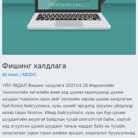
Фишинг халдлага
All news
/
MDDIC
ҮЙЛ ЯВДАЛ Фишинг халдлага 2021.04.28 Мэдээллийн
технологийн хөгжлийн өнөө үед цахим харилцаанд цахим
шуудан томоохон орон зайг эзлэхийн хэрээр цахим халдлагын
бай болох байгууллага, хувь хүнийг эрсдэлд оруулах үйлдлүүд
ихээр гарах болсон. Иймд байгууллага, хувь хүн бүр цахим
шуудангийн аюулгүй байдлын тухай ойлголттой байж, хортой
код агуулсан цахим шууданг таньж чаддаг байх нь тухайн
халдлагаас үүдэх гарах аливаа эрсдэл, алдагдлыг бууруулахад