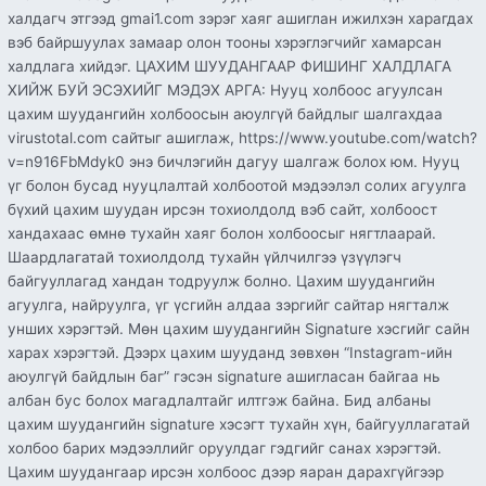
халдагч этгээд gmai1.com зэрэг хаяг ашиглан ижилхэн харагдах
вэб байршуулах замаар олон тооны хэрэглэгчийг хамарсан
халдлага хийдэг. ЦАХИМ ШУУДАНГААР ФИШИНГ ХАЛДЛАГА
ХИЙЖ БУЙ ЭСЭХИЙГ МЭДЭХ АРГА: Нууц холбоос агуулсан
цахим шуудангийн холбоосын аюулгүй байдлыг шалгахдаа
virustotal.com сайтыг ашиглаж, https://www.youtube.com/watch?
v=n916FbMdyk0 энэ бичлэгийн дагуу шалгаж болох юм. Нууц
үг болон бусад нууцлалтай холбоотой мэдээлэл солих агуулга
бүхий цахим шуудан ирсэн тохиолдолд вэб сайт, холбоост
хандахаас өмнө тухайн хаяг болон холбоосыг нягтлаарай.
Шаардлагатай тохиолдолд тухайн үйлчилгээ үзүүлэгч
байгууллагад хандан тодруулж болно. Цахим шуудангийн
агуулга, найруулга, үг үсгийн алдаа зэргийг сайтар нягталж
унших хэрэгтэй. Мөн цахим шуудангийн Signature хэсгийг сайн
харах хэрэгтэй. Дээрх цахим шууданд зөвхөн “Instagram-ийн
аюулгүй байдлын баг” гэсэн signature ашигласан байгаа нь
албан бус болох магадлалтайг илтгэж байна. Бид албаны
цахим шуудангийн signature хэсэгт тухайн хүн, байгууллагатай
холбоо барих мэдээллийг оруулдаг гэдгийг санах хэрэгтэй.
Цахим шуудангаар ирсэн холбоос дээр яаран дарахгүйгээр