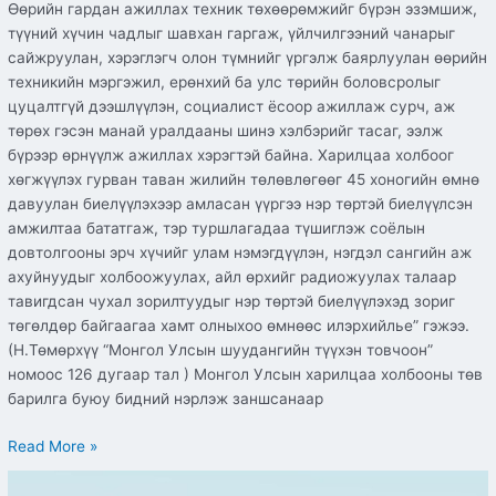
Өөрийн гардан ажиллах техник төхөөрөмжийг бүрэн эзэмшиж,
түүний хүчин чадлыг шавхан гаргаж, үйлчилгээний чанарыг
сайжруулан, хэрэглэгч олон түмнийг үргэлж баярлуулан өөрийн
техникийн мэргэжил, ерөнхий ба улс төрийн боловсролыг
цуцалтгүй дээшлүүлэн, социалист ёсоор ажиллаж сурч, аж
төрөх гэсэн манай уралдааны шинэ хэлбэрийг тасаг, ээлж
бүрээр өрнүүлж ажиллах хэрэгтэй байна. Харилцаа холбоог
хөгжүүлэх гурван таван жилийн төлөвлөгөөг 45 хоногийн өмнө
давуулан биелүүлэхээр амласан үүргээ нэр төртэй биелүүлсэн
амжилтаа бататгаж, тэр туршлагадаа түшиглэж соёлын
довтолгооны эрч хүчийг улам нэмэгдүүлэн, нэгдэл сангийн аж
ахуйнуудыг холбоожуулах, айл өрхийг радиожуулах талаар
тавигдсан чухал зорилтуудыг нэр төртэй биелүүлэхэд зориг
төгөлдөр байгаагаа хамт олныхоо өмнөөс илэрхийлье” гэжээ.
(Н.Төмөрхүү “Монгол Улсын шуудангийн түүхэн товчоон”
номоос 126 дугаар тал ) Монгол Улсын харилцаа холбооны төв
барилга буюу бидний нэрлэж заншсанаар
Read More »
Монголчууд