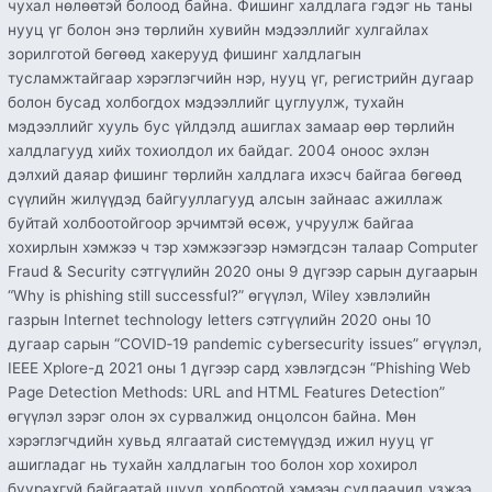
чухал нөлөөтэй болоод байна. Фишинг халдлага гэдэг нь таны
нууц үг болон энэ төрлийн хувийн мэдээллийг хулгайлах
зорилготой бөгөөд хакерууд фишинг халдлагын
тусламжтайгаар хэрэглэгчийн нэр, нууц үг, регистрийн дугаар
болон бусад холбогдох мэдээллийг цуглуулж, тухайн
мэдээллийг хууль бус үйлдэлд ашиглах замаар өөр төрлийн
халдлагууд хийх тохиолдол их байдаг. 2004 оноос эхлэн
дэлхий даяар фишинг төрлийн халдлага ихэсч байгаа бөгөөд
сүүлийн жилүүдэд байгууллагууд алсын зайнаас ажиллаж
буйтай холбоотойгоор эрчимтэй өсөж, учруулж байгаа
хохирлын хэмжээ ч тэр хэмжээгээр нэмэгдсэн талаар Computer
Fraud & Security сэтгүүлийн 2020 оны 9 дүгээр сарын дугаарын
“Why is phishing still successful?” өгүүлэл, Wiley хэвлэлийн
газрын Internet technology letters сэтгүүлийн 2020 оны 10
дугаар сарын “COVID‐19 pandemic cybersecurity issues” өгүүлэл,
IEEE Xplore-д 2021 оны 1 дүгээр сард хэвлэгдсэн “Phishing Web
Page Detection Methods: URL and HTML Features Detection”
өгүүлэл зэрэг олон эх сурвалжид онцолсон байна. Мөн
хэрэглэгчдийн хувьд ялгаатай системүүдэд ижил нууц үг
ашигладаг нь тухайн халдлагын тоо болон хор хохирол
буурахгүй байгаатай шууд холбоотой хэмээн судлаачид үзжээ.