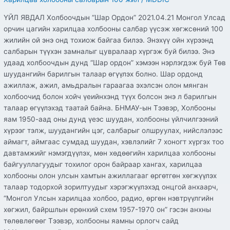
ҮЙЛ ЯВДАЛ Холбоочдын “Шар Ордон” 2021.04.21 Монгол Улсад
орчин цагийн харилцаа холбооны салбар үүсэж хөгжсөний 100
жилийн ой энэ онд тохиож байгаа билээ. Энэхүү ойн хүрээнд
салбарын түүхэн замналыг цувралаар хүргэж буй билээ. Энэ
удаад холбоочдын дунд “Шар ордон” хэмээн нэрлэгдэж буй Төв
шуудангийн барилгын талаар өгүүлэх болно. Шар ордонд
ажиллаж, ажил, амьдралын гараагаа эхэлсэн олон мянган
холбоочид болон хойч үеийнхэнд түүх болсон энэ л барилгын
талаар өгүүлэхэд таатай байна. БНМАУ-ын Тээвэр, Холбооны
яам 1950-аад оны дунд үеэс шуудан, холбооны үйлчилгээний
хүрээг тэлж, шуудангийн цэг, салбарыг олшруулах, нийслэлээс
аймагт, аймгаас сумдад шуудан, хэвлэлийг 7 хоногт хүргэх тоо
давтамжийг нэмэгдүүлэх, мөн хөдөөгийн харилцаа холбооны
байгууллагуудыг тохилог орон байраар хангах, харилцаа
холбооны олон улсын хамтын ажиллагааг өргөтгөн хөгжүүлэх
талаар тодорхой зорилтуудыг хэрэгжүүлэхэд онцгой анхаарч,
“Монгол Улсын харилцаа холбоо, радио, өргөн нэвтрүүлгийн
хөгжил, байршлын ерөнхий схем 1957-1970 он” гэсэн анхны
төлөвлөгөөг Тээвэр, холбооны яамны орлогч сайд