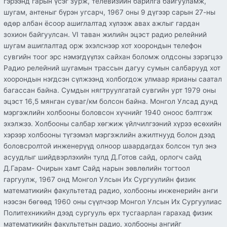
гэрээнд гарын үсэг зурж, телевизийн барилга байгууламж,
шугам, антеныг бүрэн угсарч, 1967 оны 9 дүгээр сарын 27-ны
өдөр албан ёсоор ашиглалтад хүлээж авах ажлыг гардан
зохион байгуулсан. VI таван жилийн эцэст радио релейний
шугам ашиглалтад орж эхэлснээр хот хоорондын телефон
сувгийн тоог эрс нэмэгдүүлэх сайхан боломж олдсоны зэрэгцээ
Радио релейний шугамын трассын дагуу сумын салбарууд хот
хоорондын нэгдсэн сүлжээнд холбогдож улмаар ярианы саатал
багассан байна. Сумдын нягтруулгатай сувгийн урт 1979 оны
эцэст 16,5 мянган суваг/км болсон байна. Монгол Улсад дунд
мэргэжлийн холбооны боловсон хүчнийг 1940 оноос бэлтгэж
эхэлжээ. Холбооны салбар хөгжиж үйлчилгээний хүрээ өсөхийн
хэрээр холбооны түгээмэл мэргэжлийн ажилтнууд болон дээд
боловсролтой инженерүүд олноор шаардагдах болсон тул энэ
асуудлыг шийдвэрлэхийн тулд Д.Готов сайд, орлогч сайд
Д.Гарам- Очирын хамт Сайд нарын зөвлөлийн тогтоол
гаргуулж, 1967 онд Монгол Улсын Их Сургуулийн физик
математикийн факультетад радио, холбооны инженерийн анги
нээсэн бөгөөд 1960 оны сүүлчээр Монгол Улсын Их Сургуулиас
Политехникийн дээд сургууль өрх тусгаарлан гарахад физик
математикийн факультетын радио, холбооны ангийг