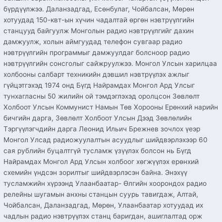
бүрдүүлжээ. Даланзадгад, Есөнбулаг, Чойбалсан, Мөрөн
хотуудад 150-квт-ын хүчин чадалтай өргөн нэвтрүүлгийн
станцууд байгуулж Монголын радио нэвтрүүлгийг дахин
дамжуулж, холын аймгуудад телефон сувгаар радио
нэвтрүүлгийн программыг дамжуулдаг болсноор радио
нэвтрүүлгийн сонсголыг сайжруулжээ. Монгол Улсын харилцаа
холбооны салбарт техникийн дэвшил нэвтрүүлэх ажлыг
гүйцэтгэхэд 1974 онд Бүгд Найрамдах Монгол Ард Улсыг
тунхагласны 50 жилийн ой тэмдэглэхэд оролцсон Зөвлөлт
Холбоот Улсын Коммунист Намын Төв Хорооны Ерөнхий нарийн
бичгийн дарга, Зөвлөлт Холбоот Улсын Дээд Зөвлөлийн
Тэргүүлэгчдийн дарга Леонид Ильич Брежнев зочлох үеэр
Монгол Улсад радиожуулалтын асуудлыг шийдвэрлэхээр 60
сая рублийн буцалтгүй тусламж үзүүлэх болсон нь Бүгд
Найрамдах Монгол Ард Улсын холбоог хөгжүүлэх ерөнхий
схемийн үндсэн зорилтыг шийдвэрлэсэн байна. Энэхүү
тусламжийн хүрээнд Улаанбаатар- Өлгийн хоорондох радио
релейны шугамын анхны станцын суурь тавигдаж, Алтай,
Чойбалсан, Даланзадгад, Мөрөн, Улаанбаатар хотуудад их
чадлын радио нэвтрүүлэх станц баригдан, ашиглалтад орж