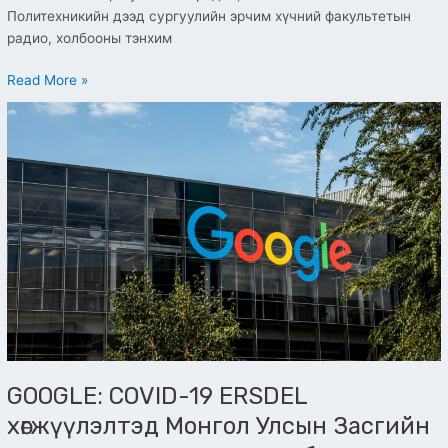
Политехникийн дээд сургуулийн эрчим хүчний факультетын
радио, холбооны тэнхим
Read More »
GOOGLE:
COVID-
19
ERSDEL
хөгжүүлэлтэд
Монгол
Улсын
Засгийн
газрыг
дэмжиж
ажиллах
болно
GOOGLE: COVID-19 ERSDEL
хөгжүүлэлтэд Монгол Улсын Засгийн