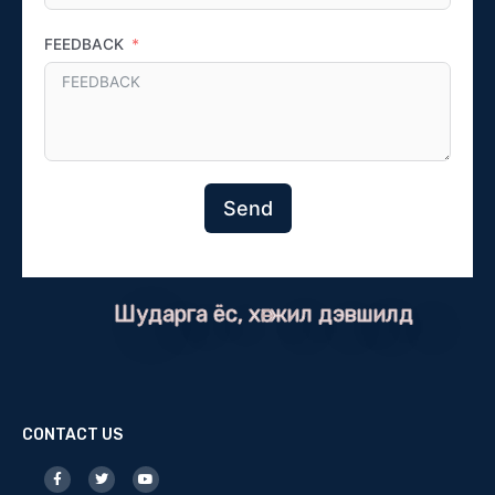
FEEDBACK
Send
Шударга ёс, хөгжил дэвшилд
CONTACT US
F
T
Y
a
w
o