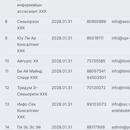
информэйшн
ассесмэнт ХХК
8
Секьюрзон
2028.01.31
80859889
info@sec
ХХК
9
Юу Пи Ар
2028.01.31
89018111
info@upr-
Консалтинг
ХХК
10
Айтүүлс ХК
2028.01.31
75755585
info@itoo
11
Би Ай Майнд
2028.01.31
88097541
info@bim
Спөүр ХХК
94502501
12
Тридум Э-
2028.01.31
70120072
info@tri
Секьюрити ХХК
13
Инфо Сек
2028.01.31
99103073
info@isc
Консалтинг
enkhbold
ХХК
14
Пи Эс Эс Эй
2028.01.31
88117998
admin@p