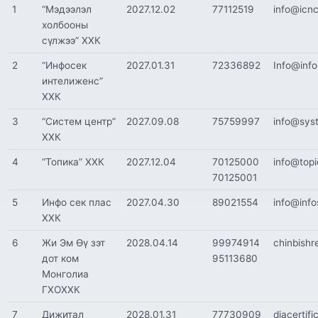
1
“Мэдээлэл
2027.12.02
77112519
info@icn
холбооны
сүлжээ” ХХК
2
“Инфосек
2027.01.31
72336892
Info@inf
интелиженс”
ХХК
3
“Систем центр”
2027.09.08
75759997
info@syst
ХХК
4
“Топика” ХХК
2027.12.04
70125000
info@top
70125001
5
Инфо сек плас
2027.04.30
89021554
info@inf
ХХК
6
Жи Эм Өү зэт
2028.04.14
99974914
chinbishr
дот ком
95113680
Монголиа
ГХОХХК
7
Дижитал
2028.01.31
77730909
diacertif