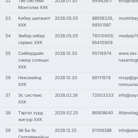
32
Таб системс
2028.01.30
99982817
info@tabs
Монголиа ХХК
33
Кибер шилжилт
2028.05.05
88556226,
munkhbay
ХХК
98101587
34
Эмбер кибер
2028.05.05
76010909,
mediaip7
сервис ХХК
85410909
35
Сайбердайн
2028.10.30
95116974
www.zev.
сэкюр солюшн
nasantog
ХХК
36
Нексмайнд
2028.10.30
89111978
mssp@gro
ХХК
nomuunaa
37
Эс системс
2028.02.26
72003333
info@ssy
ХХК
38
Тэргэл хурд
2029.02.25
86808640
Altansha
жигүүр ХХК
39
Эй Би Эс
2028.12.25
91108388
info@abs
Сертификейшн