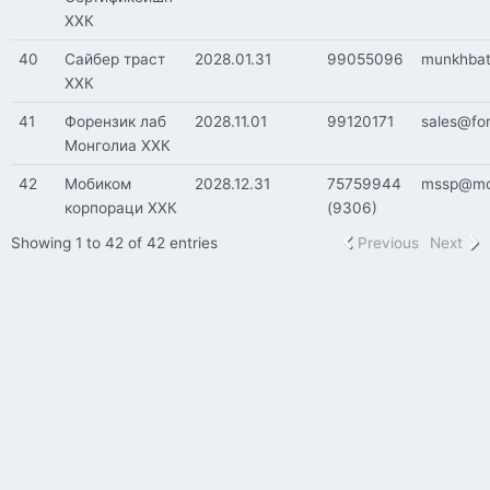
ХХК
40
Сайбер траст
2028.01.31
99055096
munkhbat
ХХК
41
Форензик лаб
2028.11.01
99120171
sales@fo
Монголиа ХХК
42
Мобиком
2028.12.31
75759944
mssp@mo
корпораци ХХК
(9306)
Showing 1 to 42 of 42 entries
Previous
Next