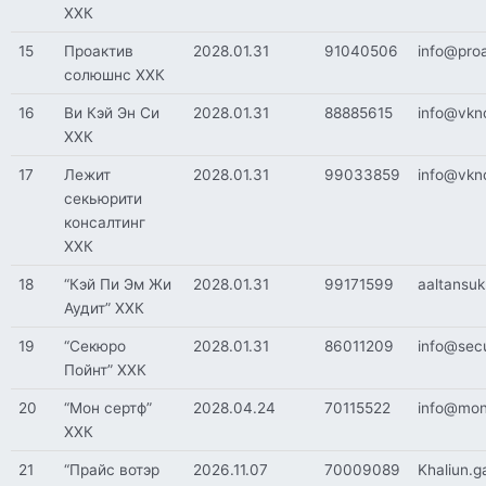
ХХК
15
Проактив
2028.01.31
91040506
info@pro
солюшнс ХХК
16
Ви Кэй Эн Си
2028.01.31
88885615
info@vkn
ХХК
17
Лежит
2028.01.31
99033859
info@vkn
секьюрити
консалтинг
ХХК
18
“Кэй Пи Эм Жи
2028.01.31
99171599
aaltansu
Аудит” ХХК
19
“Секюро
2028.01.31
86011209
info@sec
Пойнт” ХХК
20
“Мон сертф”
2028.04.24
70115522
info@mon
ХХК
21
“Прайс вотэр
2026.11.07
70009089
Khaliun.