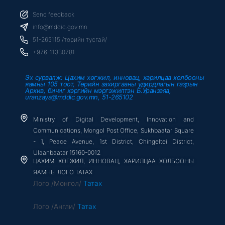
c
i
u
e
t
t
b
t
u
Send feedback
o
e
b
o
r
e
info@mddic.gov.mn
k
-
51-265115 /төрийн тусгай/
f
+976-11330781
Эх сурвалж: Цахим хөгжил, инновац, харилцаа холбооны
яамны 105 тоот, Төрийн захиргааны удирдлагын газрын
Архив, бичиг хэргийн мэргэжилтэн Б.Уранзаяа,
uranzaya@mddic.gov.mn, 51-265102
Ministry of Digital Development, Innovation and
Communications, Mongol Post Office, Sukhbaatar Square
- 1, Peace Avenue, 1st District, Chingeltei District,
Ulaanbaatar 15160-0012
ЦАХИМ ХӨГЖИЛ, ИННОВАЦ, ХАРИЛЦАА ХОЛБООНЫ
ЯАМНЫ ЛОГО ТАТАХ
Лого /Монгол/
Татах
Лого /Англи/
Татах