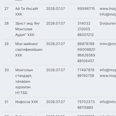
27
Ай Ти Инсайт
2028.07.07
99996715
www.insi
ХХК
info@insi
28
Эрнст энд Янг
2028.07.07
314032
Dorjsure
Монголия
312005
Аудит” ХХК
86001212
29
Мон майнинг
2028.07.07
89878789
mmc@monc
сертификейшин
99008820
ХХК
86626569
88106457
30
Монголын
2028.07.07
77497878
info@msq
стандарт,
89150758
www.msq
чанарын
хүрээлэн
НҮТББ
31
Инфосок ХХК
2028.07.07
75702373
info@inf
88115883