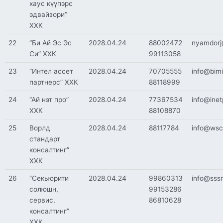
хаус күүпэрс
эдвайзори”
ХХК
22
“Би Ай Эс Эс
2028.04.24
88002472
nyamdorj
Си” ХХК
99113058
23
“Интел ассет
2028.04.24
70705555
info@bim
партнерс” ХХК
88118999
24
“Ай нэт про”
2028.04.24
77367534
info@ine
ХХК
88108870
25
Ворлд
2028.04.24
88117784
info@ws
стандарт
консалтинг”
ХХК
26
“Секьюрити
2028.04.24
99860313
info@sss
солюшн,
99153286
сервис,
86810628
консалтинг”
ХХК