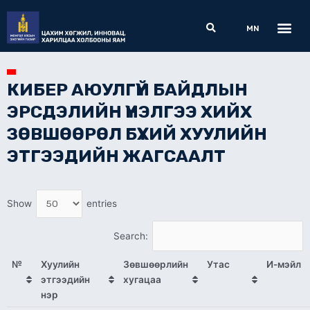
Skip
Me
Search
to
MN
content
КИБЕР АЮУЛГҮЙ БАЙДЛЫН
ЭРСДЭЛИЙН ҮНЭЛГЭЭ ХИЙХ
ЗӨВШӨӨРӨЛ БҮХИЙ ХУУЛИЙН
ЭТГЭЭДИЙН ЖАГСААЛТ
Show
entries
Search:
№
Хуулийн
Зөвшөөрлийн
Утас
И-мэйл
этгээдийн
хугацаа
нэр