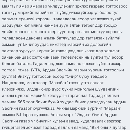
маягтыг ямар ямараар үйлдүүлэхийг эрхлэх газраас тогтоовоос
гагцхүү маркийг нарийн нягт үйлдүүлэхгүйгээр үл болох тул
харъяат ерөнхий хорооны төлөвлөсөн есоор хэвлүүлэх тухай
зарцуулах нэг мянга найман зуун алтан төгрөг дор тооцох
үнийн мөнгө нэг мянга хоер зуун жаран ланг мөнхүү хорооны
төлөвлөсөн данснаа нэмэн батлуулах дор татгалзах зүйлгүй
хэмээн, уг бичиг хуудас нижгээд маркийн эх долоогийн
хамтаар хүргүүлэн ирснийг хэлэлцээд энэ хэрэг дор харъяат
хянан байцаах хэлтсийн заан төлөвлөсөн нь зүйтэй тул есоор
болгон баталж, Гадаад явдлын яамнаас эрхлэн гүйцэтгэхээр
тогтов” гэжээ. (УТА, Ардын Засгийн газрын хурлын тогтоолын
хуулга) Энэхүү тогтоосон есоор “Очир” буюу төвдөөр
Нацагдорж, монголоор “Мөнхбат” гэсэн утга санааг
илэрхийлэх, Элдэв- очир дүрс бүхий Монголын шуудангийн
анхны цуврал маркийг хэвлүүлэн гаргаснаа Гадаад явдлын
яамнаа 565 тоот бичиг бүхий хуудас бичиг дагалдуулан Ардын
Засгийн газарт хүргүүлжээ. Анхны маркийн зургийг “Марзан”
хэмээх Б.Шарав зуржээ. Анхны марк “ Элдэв- Очир” Ардын
Засгийн газар уг бичгийг хүлээн аваад, худалдаалах зэргээр
гүйцэтгэвэл зохихыг Гадаад явдлын яаманд 1924 оны 7 дугаар