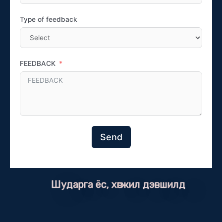
Type of feedback
FEEDBACK
Send
Шударга ёс, хөгжил дэвшилд