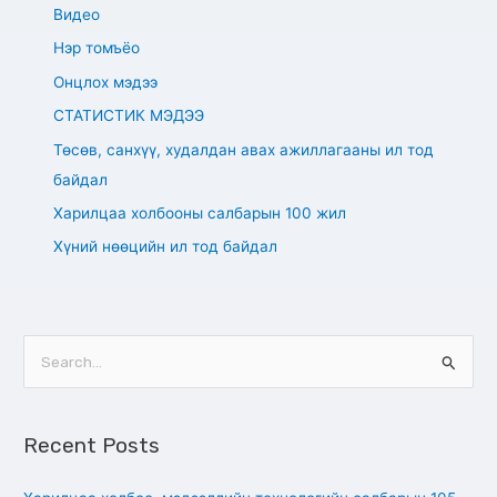
Видео
Нэр томъёо
Онцлох мэдээ
СТАТИСТИК МЭДЭЭ
Төсөв, санхүү, худалдан авах ажиллагааны ил тод
байдал
Харилцаа холбооны салбарын 100 жил
Хүний нөөцийн ил тод байдал
S
e
a
Recent Posts
r
c