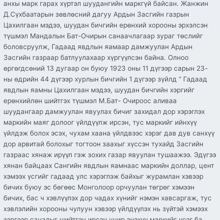
анхы марк гарах хүртэл шуудангийн маркгүй байсан. Жанжин
Д.Сүхбаатарын зөвлөсний дагуу Ардын Засгийн газрын
Цахилгаан мэдээ, шуудан бичгийн ерөнхий хорооны эрхэлсэн
түшмэл Мандалын Бат-Очирын санаачлагаар зураг төслийг
боловсруулж, Гадаад явдлын яамаар дамжуулан Ардын
Засгийн газраар батлуулахаар хүргүүлсэн байна. Олноо
өргөгдсөний 13 дугаар он буюу 1923 оны 11 дүгээр сарын 23-
ны өдрийн 44 дүгээр хурлын бичгийн 1 дүгээр зүйлд “ Гадаад
явдлын яамны Цахилгаан мэдээ, шуудан бичгийн хэргийг
ерөнхийлөн шийтгэх түшмэл М.Бат- Очироос аливаа
шуудангаар дамжуулан явуулах бичиг захидал дор хэрэглэх
маркийн маяг долоог үйлдүүлж ирсэн, тус маркийг ийнхүү
үйлдэж болох эсэх, чухам хаана үйлдвээс хэрэг дав дув санхүү
дор арвитай болохыг тогтоон заахыг хүссэн тухайд Засгийн
газраас хянаж ирүүл гэж зохих газар явуулан тушаажээ. Эдүгээ
хянан байцаах Сангийн явдлын яамнаас маркийн доллар, цент
хэмээх үсгийг гадаад улс хэрэглэж байхыг журамлан хэвээр
бичих буюу эс бөгөөс Монголоор орчуулан төгрөг хэмээн
бичих, бас ч хэвлүүлэх дор чадах хүнийг нэмэн хавсаргаж, тус
хэвлэлийн хорооны чулуун хэвээр үйлдүүлэх нь зүйтэй хэмээх
зэргээр саналыг шийтгэн ирсэн учир энэхүү маркийг үсэг ба