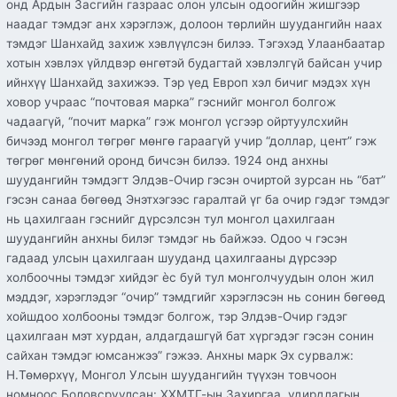
онд Ардын Засгийн газраас олон улсын одоогийн жишгээр
наадаг тэмдэг анх хэрэглэж, долоон төрлийн шуудангийн наах
тэмдэг Шанхайд захиж хэвлүүлсэн билээ. Тэгэхэд Улаанбаатар
хотын хэвлэх үйлдвэр өнгөтэй будагтай хэвлэлгүй байсан учир
ийнхүү Шанхайд захижээ. Тэр үед Европ хэл бичиг мэдэх хүн
ховор учраас “почтовая марка” гэснийг монгол болгож
чадаагүй, “почит марка” гэж монгол үсгээр ойртуулсхийн
бичээд монгол төгрөг мөнгө гараагүй учир “доллар, цент” гэж
төгрөг мөнгөний оронд бичсэн билээ. 1924 онд анхны
шуудангийн тэмдэгт Элдэв-Очир гэсэн очиртой зурсан нь “бат”
гэсэн санаа бөгөөд Энэтхэгээс гаралтай үг ба очир гэдэг тэмдэг
нь цахилгаан гэснийг дүрсэлсэн тул монгол цахилгаан
шуудангийн анхны билэг тэмдэг нь байжээ. Одоо ч гэсэн
гадаад улсын цахилгаан шууданд цахилгааны дүрсээр
холбоочны тэмдэг хийдэг ѐс буй тул монголчуудын олон жил
мэддэг, хэрэглэдэг “очир” тэмдгийг хэрэглэсэн нь сонин бөгөөд
хойшдоо холбооны тэмдэг болгож, тэр Элдэв-Очир гэдэг
цахилгаан мэт хурдан, алдагдашгүй бат хүргэдэг гэсэн сонин
сайхан тэмдэг юмсанжээ” гэжээ. Анхны марк Эх сурвалж:
Н.Төмөрхүү, Монгол Улсын шуудангийн түүхэн товчоон
номноос Боловсруулсан: ХХМТГ-ын Захиргаа, удирдлагын