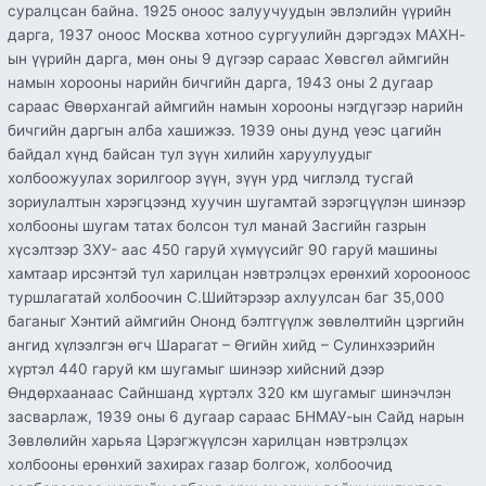
суралцсан байна. 1925 оноос залуучуудын эвлэлийн үүрийн
дарга, 1937 оноос Москва хотноо сургуулийн дэргэдэх МАХН-
ын үүрийн дарга, мөн оны 9 дүгээр сараас Хөвсгөл аймгийн
намын хорооны нарийн бичгийн дарга, 1943 оны 2 дугаар
сараас Өвөрхангай аймгийн намын хорооны нэгдүгээр нарийн
бичгийн даргын алба хашижээ. 1939 оны дунд үеэс цагийн
байдал хүнд байсан тул зүүн хилийн харуулуудыг
холбоожуулах зорилгоор зүүн, зүүн урд чиглэлд тусгай
зориулалтын хэрэгцээнд хуучин шугамтай зэрэгцүүлэн шинээр
холбооны шугам татах болсон тул манай Засгийн газрын
хүсэлтээр ЗХУ- аас 450 гаруй хүмүүсийг 90 гаруй машины
хамтаар ирсэнтэй тул харилцан нэвтрэлцэх ерөнхий хорооноос
туршлагатай холбоочин С.Шийтэрээр ахлуулсан баг 35,000
баганыг Хэнтий аймгийн Ононд бэлтгүүлж зөвлөлтийн цэргийн
ангид хүлээлгэн өгч Шарагат – Өгийн хийд – Сулинхээрийн
хүртэл 440 гаруй км шугамыг шинээр хийсний дээр
Өндөрхаанаас Сайншанд хүртэлх 320 км шугамыг шинэчлэн
засварлаж, 1939 оны 6 дугаар сараас БНМАУ-ын Сайд нарын
Зөвлөлийн харьяа Цэрэгжүүлсэн харилцан нэвтрэлцэх
холбооны ерөнхий захирах газар болгож, холбоочид