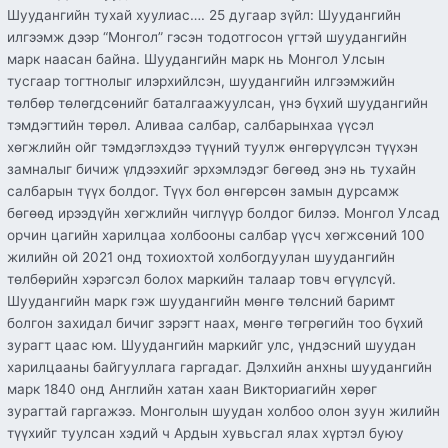
Шуудангийн тухай хуулиас…. 25 дугаар зүйл: Шуудангийн
илгээмж дээр “Монгол” гэсэн тодотгосон үгтэй шуудангийн
марк наасан байна. Шуудангийн марк нь Монгол Улсын
тусгаар тогтнолыг илэрхийлсэн, шуудангийн илгээмжийн
төлбөр төлөгдсөнийг баталгаажуулсан, үнэ бүхий шуудангийн
тэмдэгтийн төрөл. Аливаа салбар, салбарынхаа үүсэл
хөгжлийн ойг тэмдэглэхдээ түүний туулж өнгөрүүлсэн түүхэн
замналыг бичиж үлдээхийг эрхэмлэдэг бөгөөд энэ нь тухайн
салбарын түүх болдог. Түүх бол өнгөрсөн замын дурсамж
бөгөөд ирээдүйн хөгжлийн чиглүүр болдог билээ. Монгол Улсад
орчин цагийн харилцаа холбооны салбар үүсч хөгжсөний 100
жилийн ой 2021 онд тохиохтой холбогдуулан шуудангийн
төлбөрийн хэрэгсэл болох маркийн талаар товч өгүүлсүй.
Шуудангийн марк гэж шуудангийн мөнгө төлсний баримт
болгон захидал бичиг зэрэгт наах, мөнгө төгрөгийн тоо бүхий
зурагт цаас юм. Шуудангийн маркийг улс, үндэсний шуудан
харилцааны байгууллага гаргадаг. Дэлхийн анхны шуудангийн
марк 1840 онд Английн хатан хаан Викториагийн хөрөг
зурагтай гаргажээ. Монголын шуудан холбоо олон зуун жилийн
түүхийг туулсан хэдий ч Ардын хувьсгал ялах хүртэл буюу