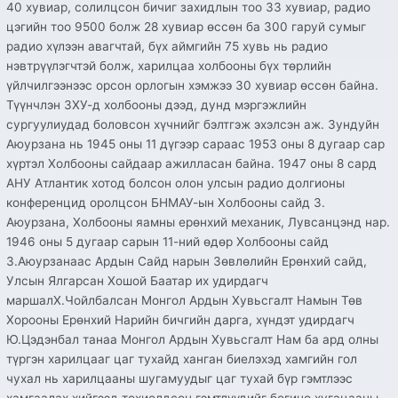
40 хувиар, солилцсон бичиг захидлын тоо 33 хувиар, радио
цэгийн тоо 9500 болж 28 хувиар өссөн ба 300 гаруй сумыг
радио хүлээн авагчтай, бүх аймгийн 75 хувь нь радио
нэвтрүүлэгчтэй болж, харилцаа холбооны бүх төрлийн
үйлчилгээнээс орсон орлогын хэмжээ 30 хувиар өссөн байна.
Түүнчлэн ЗХУ-д холбооны дээд, дунд мэргэжлийн
сургуулиудад боловсон хүчнийг бэлтгэж эхэлсэн аж. Зундуйн
Аюурзана нь 1945 оны 11 дүгээр сараас 1953 оны 8 дугаар сар
хүртэл Холбооны сайдаар ажилласан байна. 1947 оны 8 сард
АНУ Атлантик хотод болсон олон улсын радио долгионы
конференцид оролцсон БНМАУ-ын Холбооны сайд З.
Аюурзана, Холбооны яамны ерөнхий механик, Лувсанцэнд нар.
1946 оны 5 дугаар сарын 11-ний өдөр Холбооны сайд
З.Аюурзанаас Ардын Сайд нарын Зөвлөлийн Ерөнхий сайд,
Улсын Ялгарсан Хошой Баатар их удирдагч
маршалХ.Чойлбалсан Монгол Ардын Хувьсгалт Намын Төв
Хорооны Ерөнхий Нарийн бичгийн дарга, хүндэт удирдагч
Ю.Цэдэнбал танаа Монгол Ардын Хувьсгалт Нам ба ард олны
түргэн харилцааг цаг тухайд ханган биелэхэд хамгийн гол
чухал нь харилцааны шугамуудыг цаг тухай бүр гэмтлээс