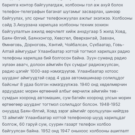
барилга контор байгуулагдаж, холбооны гол аж ахуй болох
телефон-телеграфын баганат шугамыг засварлах, шинээр
байгуулах, улс орныг телефонжуулах ажлыг эхэлжээ. Холбооны
сайд З.Аюурзана харилцаа холбооны техник зохион
байгуулалтын ажилд өөрчлөлт хийж анхдугаар 5 жилд Ховд,
Баян-Өлгий, Баянхонгор, Хөвсгөл, Өвөрхангай, Завхан,
Өмнөговь, Дорноговь, Хэнтий, Чойбалсан, Сүхбаатар, Говь-
Алтай аймгуудыг Улаанбаатар хоттой тогтмол харилцах радио
телефоны харилцаа бий болгосон байна. Зуун суманд радио
хүлээн авагч, долоон аймгийн бүх сумдыг радиожуулсан,
радио цэгийг 1000-аар нэмэгдүүлэв. Улаанбаатар хотоос
шууданг аймгуудтай сард 4 удаа автомашинаар солилцдог
байсныг 8 удаа болгон нэмэгдүүлжээ. 1940 онд хөдөлмөрчин
ардуудаас морин өртөөний албыг өөрчилж аймгийн төв-
сумдын хооронд автомашин, сум багийн хооронд улсын морин
өртөөгөөр шууданг тогтмол солилцдог болсон. 1948-1952
онуудад Баян-Өлгий, Ховд зэрэг аймгийг оролцуулан нийтдээ
13 аймгийг Улаанбаатар хоттой телефоноор шууд харилцдаг
болгож, 60 гаруй сум, суурин газарт телефон холбоо
байгуулсан байна. 1952 онд 1947 оныхоос холбооны ашиглалт