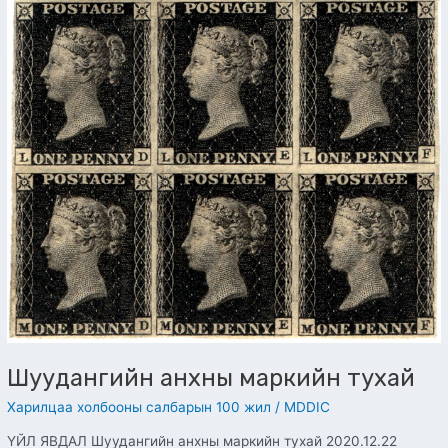
Шуудангийн
анхны
маркийн
тухай
Шуудангийн анхны маркийн тухай
Харилцаа холбооны салбарын 100 жил
/
MDDIC
ҮЙЛ ЯВДАЛ Шуудангийн анхны маркийн тухай 2020.12.22