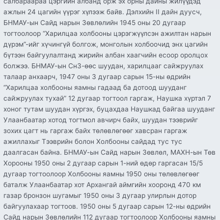
салбараараа цэргийн албанд орж эх орны дайны жилүүдэд
ажлын 24 цагийн үүрэг хүлээж байв. Дэлхийн II дайн дуусч,
БНМАУ-ын Сайд нарын Зөвлөлийн 1945 оны 20 дугаар
тогтоолоор “Харилцаа холбооны цэрэгжүүлсэн ажилтан нарын
дүрэм”-ийг хүчингүй болгож, монголын холбоочид энх цагийн
бүтээн байгуулалтанд жирийн албан хаагчийн есоор оролцох
болжээ. БНМАУ-ын СнЗ-өөс шуудан, харилцааг сайжруулах
талаар анхаарч, 1947 оны 3 дугаар сарын 15-ны өдрийн
“Харилцаа холбооны яамны гадаад ба дотоод шууданг
сайжруулах тухай” 12 дугаар тогтоол гаргаж, Наушка хүртэл 7
хоног тутам шуудан хүргэх, буцахдаа Наушкад байгаа шууданг
Улаанбаатар хотод тогтмол авчирч байх, шуудан тээврийг
зохих цагт нь гаргаж байх төлөвлөгөөг хавсран гаргаж
ажиллахыг Тээврийн болон Холбооны сайдад тус тус
даалгасан байна. БНМАУ-ын Сайд нарын Зөвлөл, МАХН-ын Төв
Хорооны 1950 оны 2 дугаар сарын 1-ний өдөр гаргасан 15/5
дугаар тогтоолоор Холбооны яамны 1950 оны төлөвлөгөөг
баталж Улаанбаатар хот Архангай аймгийн хооронд 470 км
газар бронзон шугамыг 1950 оны 3 дугаар улирлын дотор
байгуулахаар тогтоов. 1950 оны 5 дугаар сарын 12-ны өдрийн
Сайд нарын Зөвлөлийн 112 дугаар тогтоолоор Холбооны яамны