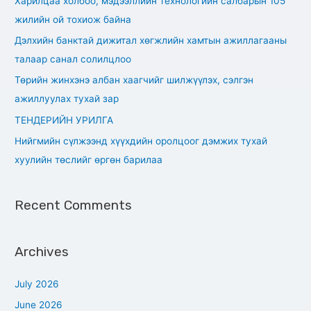
Харилцаа холбоо, мэдээллийн технологийн салбарын 105
h
жилийн ой тохиож байна
f
Дэлхийн банктай дижитал хөгжлийн хамтын ажиллагааны
o
талаар санал солилцлоо
r
Төрийн жинхэнэ албан хаагчийг шилжүүлэх, сэлгэн
:
ажиллуулах тухай зар
ТЕНДЕРИЙН УРИЛГА
Нийгмийн сүлжээнд хүүхдийн оролцоог дэмжих тухай
хуулийн төслийг өргөн барилаа
Recent Comments
Archives
July 2026
June 2026