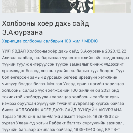
Холбооны хоёр дахь сайд
З.Аюурзана
Харилцаа холбооны салбарын 100 жил
/
MDDIC
ҮЙЛ ЯВДАЛ Холбооны хоёр дахь сайд З.Аюурзана 2020.12.22
Аливаа салбар, салбарынхаа үүсэл хөгжлийн ойг тэмдэглэхдээ
түүний туулж өнгөрүүлсэн түүхэн замналыг бичиж үлдээхийг
эрхэмлэдэг бөгөөд энэ нь тухайн салбарын түүх болдог. Түүх
бол өнгөрсөн замын дурсамж бөгөөд ирээдүйн хөгжлийн
чиглүүр болдог билээ. Монгол Улсад орчин цагийн харилцаа
холбооны салбар үүсч хөгжсөний 100 жилийн ой 2021 онд
тохиохтой холбогдуулан харилцаа холбооны салбарт хувь
нэмрээ оруулсан хүмүүний түүхийг цувралаар хүргэж байгаа
билээ. ХОЛБООНЫ ХОЁР ДАХЬ САЙД ЗУНДУЙН АЮУРЗАНА
Тэрээр 1906 онд Баян-Өлгий аймагт төржээ. 1929-1932 он
хүртэл Улаан-Үд хотын Рабфакт бэлтгэх сургуулийн захирал,
түүхийн багшаар ажиллаж байгаад 1939-1940 онд КУТВ-т