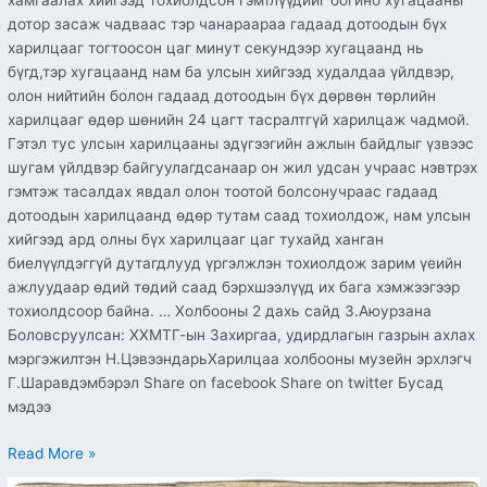
хамгаалах хийгээд тохиолдсон гэмтлүүдийг богино хугацааны
дотор засаж чадваас тэр чанараараа гадаад дотоодын бүх
харилцааг тогтоосон цаг минут секундээр хугацаанд нь
бүгд,тэр хугацаанд нам ба улсын хийгээд худалдаа үйлдвэр,
олон нийтийн болон гадаад дотоодын бүх дөрвөн төрлийн
харилцааг өдөр шөнийн 24 цагт тасралтгүй харилцаж чадмой.
Гэтэл тус улсын харилцааны эдүгээгийн ажлын байдлыг үзвээс
шугам үйлдвэр байгуулагдсанаар он жил удсан учраас нэвтрэх
гэмтэж тасалдах явдал олон тоотой болсонучраас гадаад
дотоодын харилцаанд өдөр тутам саад тохиолдож, нам улсын
хийгээд ард олны бүх харилцааг цаг тухайд ханган
биелүүлдэггүй дутагдлууд үргэлжлэн тохиолдож зарим үеийн
ажлуудаар өдий төдий саад бэрхшээлүүд их бага хэмжээгээр
тохиолдсоор байна. … Холбооны 2 дахь сайд З.Аюурзана
Боловсруулсан: ХХМТГ-ын Захиргаа, удирдлагын газрын ахлах
мэргэжилтэн Н.ЦэвээндарьХарилцаа холбооны музейн эрхлэгч
Г.Шаравдэмбэрэл Share on facebook Share on twitter Бусад
мэдээ
Read More »