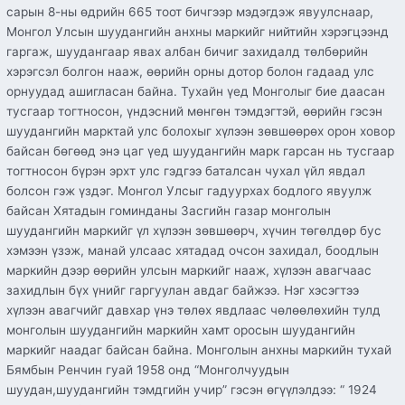
сарын 8-ны өдрийн 665 тоот бичгээр мэдэгдэж явуулснаар,
Монгол Улсын шуудангийн анхны маркийг нийтийн хэрэгцээнд
гаргаж, шуудангаар явах албан бичиг захидалд төлбөрийн
хэрэгсэл болгон нааж, өөрийн орны дотор болон гадаад улс
орнуудад ашигласан байна. Тухайн үед Монголыг бие даасан
тусгаар тогтносон, үндэсний мөнгөн тэмдэгтэй, өөрийн гэсэн
шуудангийн марктай улс болохыг хүлээн зөвшөөрөх орон ховор
байсан бөгөөд энэ цаг үед шуудангийн марк гарсан нь тусгаар
тогтносон бүрэн эрхт улс гэдгээ баталсан чухал үйл явдал
болсон гэж үздэг. Монгол Улсыг гадуурхах бодлого явуулж
байсан Хятадын гоминданы Засгийн газар монголын
шуудангийн маркийг үл хүлээн зөвшөөрч, хүчин төгөлдөр бус
хэмээн үзэж, манай улсаас хятадад очсон захидал, боодлын
маркийн дээр өөрийн улсын маркийг нааж, хүлээн авагчаас
захидлын бүх үнийг гаргуулан авдаг байжээ. Нэг хэсэгтээ
хүлээн авагчийг давхар үнэ төлөх явдлаас чөлөөлөхийн тулд
монголын шуудангийн маркийн хамт оросын шуудангийн
маркийг наадаг байсан байна. Монголын анхны маркийн тухай
Бямбын Ренчин гуай 1958 онд “Монголчуудын
шуудан,шуудангийн тэмдгийн учир” гэсэн өгүүлэлдээ: “ 1924