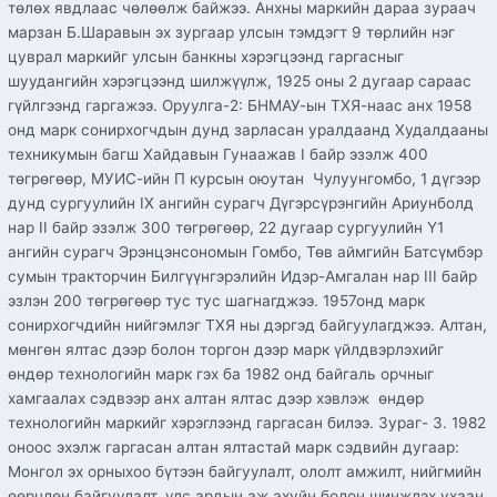
төлөх явдлаас чөлөөлж байжээ. Анхны маркийн дараа зураач
марзан Б.Шаравын эх зургаар улсын тэмдэгт 9 төрлийн нэг
цуврал маркийг улсын банкны хэрэгцээнд гаргасныг
шуудангийн хэрэгцээнд шилжүүлж, 1925 оны 2 дугаар сараас
гүйлгээнд гаргажээ. Оруулга-2: БНМАУ-ын ТХЯ-наас анх 1958
онд марк сонирхогчдын дунд зарласан уралдаанд Худалдааны
техникумын багш Хайдавын Гунаажав I байр эзэлж 400
төгрөгөөр, МУИС-ийн П курсын оюутан Чулуунгомбо, 1 дүгээр
дунд сургуулийн IX ангийн сурагч Дүгэрсүрэнгийн Ариунболд
нар II байр эзэлж 300 төгрөгөөр, 22 дугаар сургуулийн Ү1
ангийн сурагч Эрэнцэнсономын Гомбо, Төв аймгийн Батсүмбэр
сумын тракторчин Билгүүнгэрэлийн Идэр-Амгалан нар III байр
эзлэн 200 төгрөгөөр тус тус шагнагджээ. 1957онд марк
сонирхогчдийн нийгэмлэг ТХЯ ны дэргэд байгуулагджээ. Алтан,
мөнгөн ялтас дээр болон торгон дээр марк үйлдвэрлэхийг
өндөр технологийн марк гэх ба 1982 онд байгаль орчныг
хамгаалах сэдвээр анх алтан ялтас дээр хэвлэж өндөр
технологийн маркийг хэрэглээнд гаргасан билээ. Зураг- 3. 1982
оноос эхэлж гаргасан алтан ялтастай марк сэдвийн дугаар:
Монгол эх орныхоо бүтээн байгуулалт, ололт амжилт, нийгмийн
өөрчлөн байгуулалт, улс ардын аж ахуйн болон шинжлэх ухаан