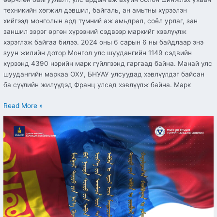
техникийн хөгжил дэвшил, байгаль, ан амьтны хүрээлэн
хийгээд монголын ард түмний аж амьдрал, соёл урлаг, зан
заншил зэрэг өргөн хүрээний сэдвээр маркийг хэвлүүлж
хэрэглэж байгаа билээ. 2024 оны 6 сарын 6 ны байдлаар энэ
зуун жилийн дотор Монгол улс шуудангийн 1149 сэдвийн
хүрээнд 4390 нэрийн марк гүйлгээнд гаргаад байна. Манай улс
шуудангийн маркаа ОХУ, БНУАУ улсуудад хэвлүүлдэг байсан
ба сүүлийн жилүүдэд Франц улсад хэвлүүлж байна. Марк
Read More »
Өнөөдөр
“Төрийн
албаны
өдөр”
тохиож
байна