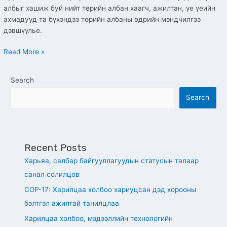
албыг хашиж буй нийт төрийн албан хаагч, ажилтан, үе үеийн
ахмадууд та бүхэндээ төрийн албаны өдрийн мэндчилгээ
дэвшүүлье.
Read More »
Search
Search
Recent Posts
Харьяа, салбар байгууллагуудын статусын талаар
санал солилцов
СОР-17: Харилцаа холбоо хариуцсан дэд хорооны
бэлтгэл ажилтай танилцлаа
Харилцаа холбоо, мэдээллийн технологийн