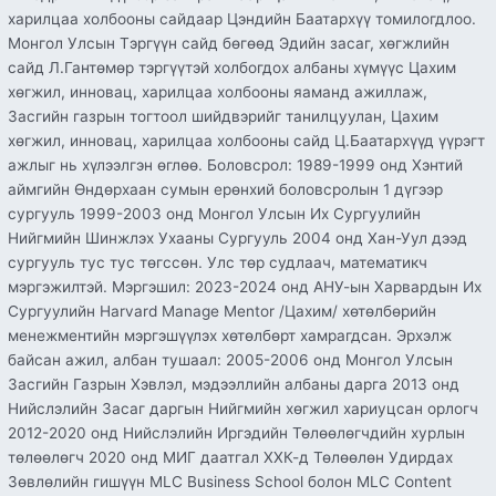
харилцаа холбооны сайдаар Цэндийн Баатархүү томилогдлоо.
ажилдаа
Монгол Улсын Тэргүүн сайд бөгөөд Эдийн засаг, хөгжлийн
орлоо
сайд Л.Гантөмөр тэргүүтэй холбогдох албаны хүмүүс Цахим
хөгжил, инновац, харилцаа холбооны яаманд ажиллаж,
Засгийн газрын тогтоол шийдвэрийг танилцуулан, Цахим
хөгжил, инновац, харилцаа холбооны сайд Ц.Баатархүүд үүрэгт
ажлыг нь хүлээлгэн өглөө. Боловсрол: 1989-1999 онд Хэнтий
аймгийн Өндөрхаан сумын ерөнхий боловсролын 1 дүгээр
сургууль 1999-2003 онд Монгол Улсын Их Сургуулийн
Нийгмийн Шинжлэх Ухааны Сургууль 2004 онд Хан-Уул дээд
сургууль тус тус төгссөн. Улс төр судлаач, математикч
мэргэжилтэй. Мэргэшил: 2023-2024 онд АНУ-ын Харвардын Их
Сургуулийн Harvard Manage Mentor /Цахим/ хөтөлбөрийн
менежментийн мэргэшүүлэх хөтөлбөрт хамрагдсан. Эрхэлж
байсан ажил, албан тушаал: 2005-2006 онд Монгол Улсын
Засгийн Газрын Хэвлэл, мэдээллийн албаны дарга 2013 онд
Нийслэлийн Засаг даргын Нийгмийн хөгжил хариуцсан орлогч
2012-2020 онд Нийслэлийн Иргэдийн Төлөөлөгчдийн хурлын
төлөөлөгч 2020 онд МИГ даатгал ХХК-д Төлөөлөн Удирдах
Зөвлөлийн гишүүн MLC Business School болон MLC Content