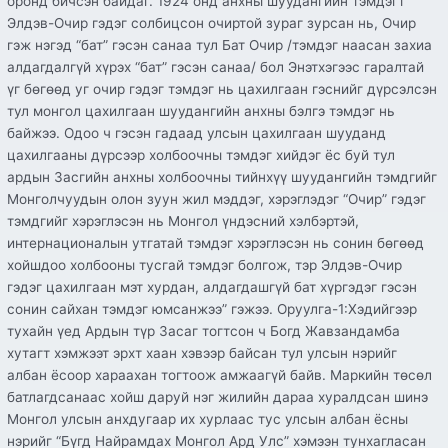
оронд бичсэн байдаг. 1924 онд анхны шуудангийн тэмдэгт
Элдэв-Очир гэдэг солбицсон очиртой зураг зурсан нь, Очир
гэж нэгэд “бат” гэсэн санаа тул Бат Очир /тэмдэг наасан захиа
алдагдалгүй хүрэх “бат” гэсэн санаа/ бол Энэтхэгээс гаралтай
үг бөгөөд уг очир гэдэг тэмдэг нь цахилгаан гэснийг дүрсэлсэн
тул монгол цахилгаан шуудангийн анхны бэлгэ тэмдэг нь
байжээ. Одоо ч гэсэн гадаад улсын цахилгаан шууданд
цахилгааны дүрсээр холбоочны тэмдэг хийдэг ёс буй тул
ардын Засгийн анхны холбоочны тийнхүү шуудангийн тэмдгийг
Монголчуудын олон зуун жил мэддэг, хэрэглэдэг “Очир” гэдэг
тэмдгийг хэрэглэсэн нь Монгол үндэсний хэлбэртэй,
интернационалын утгатай тэмдэг хэрэглэсэн нь сонин бөгөөд
хойшдоо холбооны тусгай тэмдэг болгож, тэр Элдэв-Очир
гэдэг цахилгаан мэт хурдан, алдагдашгүй бат хүргэдэг гэсэн
сонин сайхан тэмдэг юмсанжээ” гэжээ. Оруулга-1:Хэдийгээр
тухайн үед Ардын түр Засаг тогтсон ч Богд Жавзандамба
хутагт хэмжээт эрхт хаан хэвээр байсан тул улсын нэрийг
албан ёсоор хараахан тогтоож амжаагүй байв. Маркийн төсөл
батлагдсанаас хойш даруй нэг жилийн дараа хуралдсан шинэ
Монгол улсын анхдугаар их хурлаас тус улсын албан ёсны
нэрийг “Бүгд Найрамдах Монгол Ард Улс” хэмээн тунхагласан