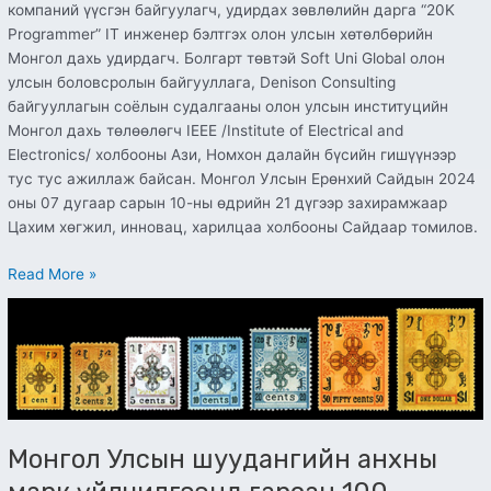
компаний үүсгэн байгуулагч, удирдах зөвлөлийн дарга “20K
Programmer” IT инженер бэлтгэх олон улсын хөтөлбөрийн
Монгол дахь удирдагч. Болгарт төвтэй Soft Uni Global олон
улсын боловсролын байгууллага, Denison Consulting
байгууллагын соёлын судалгааны олон улсын институцийн
Монгол дахь төлөөлөгч IEEE /Institute of Electrical and
Electronics/ холбооны Ази, Номхон далайн бүсийн гишүүнээр
тус тус ажиллаж байсан. Монгол Улсын Ерөнхий Сайдын 2024
оны 07 дугаар сарын 10-ны өдрийн 21 дүгээр захирамжаар
Цахим хөгжил, инновац, харилцаа холбооны Сайдаар томилов.
Read More »
Монгол
Улсын
шуудангийн
анхны
марк
үйлчилгээнд
Монгол Улсын шуудангийн анхны
гарсан
100