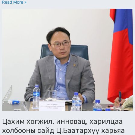
Read More »
Цахим
хөгжил,
инновац,
харилцаа
холбооны
сайд
Ц.Баатархүү
харьяа
болон
салбар
байгууллагын
удирдлагуудтай
уулзлаа
Цахим хөгжил, инновац, харилцаа
холбооны сайд Ц.Баатархүү харьяа