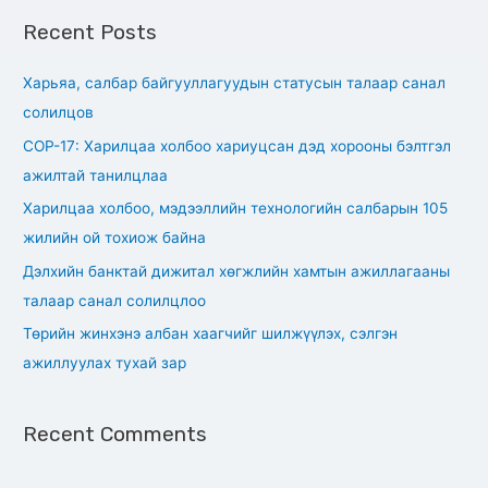
a
Recent Posts
r
c
Харьяа, салбар байгууллагуудын статусын талаар санал
h
солилцов
f
СОР-17: Харилцаа холбоо хариуцсан дэд хорооны бэлтгэл
o
ажилтай танилцлаа
r
Харилцаа холбоо, мэдээллийн технологийн салбарын 105
:
жилийн ой тохиож байна
Дэлхийн банктай дижитал хөгжлийн хамтын ажиллагааны
талаар санал солилцлоо
Төрийн жинхэнэ албан хаагчийг шилжүүлэх, сэлгэн
ажиллуулах тухай зар
Recent Comments