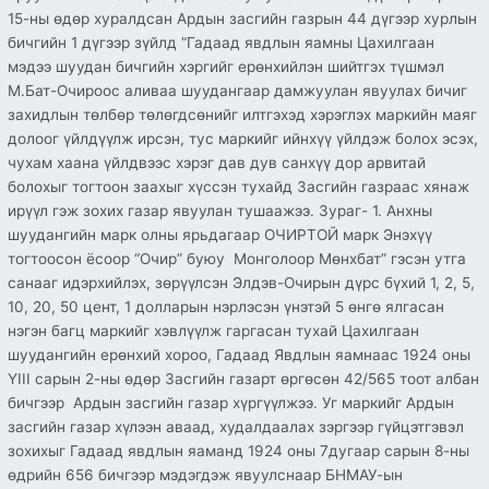
15-ны өдөр хуралдсан Ардын засгийн газрын 44 дүгээр хурлын
бичгийн 1 дүгээр зүйлд “Гадаад явдлын яамны Цахилгаан
мэдээ шуудан бичгийн хэргийг ерөнхийлэн шийтгэх түшмэл
М.Бат-Очироос аливаа шуудангаар дамжуулан явуулах бичиг
захидлын төлбөр төлөгдсөнийг илтгэхэд хэрэглэх маркийн маяг
долоог үйлдүүлж ирсэн, тус маркийг ийнхүү үйлдэж болох эсэх,
чухам хаана үйлдвээс хэрэг дав дув санхүү дор арвитай
болохыг тогтоон заахыг хүссэн тухайд Засгийн газраас хянаж
ирүүл гэж зохих газар явуулан тушаажээ. Зураг- 1. Анхны
шуудангийн марк олны ярьдагаар ОЧИРТОЙ марк Энэхүү
тогтоосон ёсоор “Очир” буюу Монголоор Мөнхбат” гэсэн утга
санааг идэрхийлэх, зөрүүлсэн Элдэв-Очирын дүрс бүхий 1, 2, 5,
10, 20, 50 цент, 1 долларын нэрлэсэн үнэтэй 5 өнгө ялгасан
нэгэн багц маркийг хэвлүүлж гаргасан тухай Цахилгаан
шуудангийн ерөнхий хороо, Гадаад Явдлын яамнаас 1924 оны
YIII сарын 2-ны өдөр Засгийн газарт өргөсөн 42/565 тоот албан
бичгээр Ардын засгийн газар хүргүүлжээ. Уг маркийг Ардын
засгийн газар хүлээн аваад, худалдаалах зэргээр гүйцэтгэвэл
зохихыг Гадаад явдлын яаманд 1924 оны 7дугаар сарын 8-ны
өдрийн 656 бичгээр мэдэгдэж явуулснаар БНМАУ-ын