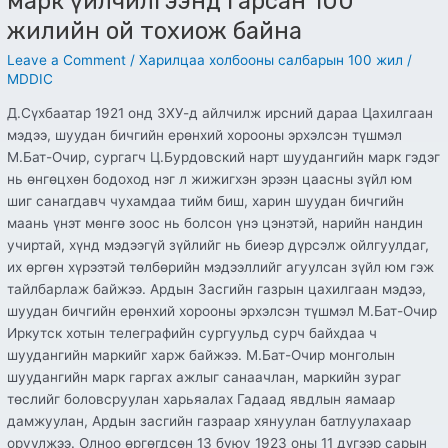
марк үйлчилгээнд гарсан 100
жилийн
жилийн ой тохиож байна
ой
тохиож
Leave a Comment
/
Харилцаа холбооны салбарын 100 жил
/
байна
MDDIC
Д.Сүхбаатар 1921 онд ЗХУ-д айлчилж ирсний дараа Цахилгаан
мэдээ, шуудан бичгийн ерөнхий хорооны эрхэлсэн түшмэл
М.Бат-Очир, сургагч Ц.Бурдовский нарт шуудангийн марк гэдэг
нь өнгөцхөн бодоход нэг л жижигхэн эрээн цаасны зүйл юм
шиг санагдавч чухамдаа тийм биш, харин шуудан бичгийн
маань үнэт мөнгө зоос нь болсон үнэ цэнэтэй, нарийн нандин
учиртай, хүнд мэдээгүй зүйлийг нь биеэр дүрсэлж ойлгуулдаг,
их өргөн хүрээтэй төлбөрийн мэдээллийг агуулсан зүйл юм гэж
тайлбарлаж байжээ. Ардын Засгийн газрын цахилгаан мэдээ,
шуудан бичгийн ерөнхий хорооны эрхэлсэн түшмэл М.Бат-Очир
Иркутск хотын телеграфийн сургуульд сурч байхдаа ч
шуудангийн маркийг харж байжээ. М.Бат-Очир монголын
шуудангийн марк гаргах ажлыг санаачлан, маркийн зураг
төслийг боловсруулан харьяалах Гадаад явдлын яамаар
дамжуулан, Ардын засгийн газраар хянуулан батлуулахаар
оруулжээ. Олноо өргөгдсөн 13 буюу 1923 оны 11 дүгээр сарын