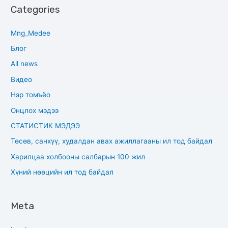
Categories
Mng_Medee
Блог
All news
Видео
Нэр томъёо
Онцлох мэдээ
СТАТИСТИК МЭДЭЭ
Төсөв, санхүү, худалдан авах ажиллагааны ил тод байдал
Харилцаа холбооны салбарын 100 жил
Хүний нөөцийн ил тод байдал
Meta