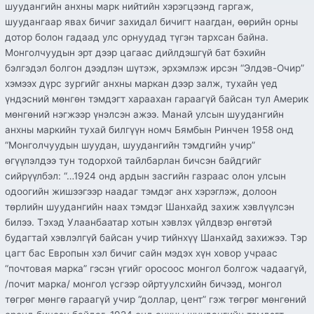
шуудангийн анхны марк нийтийн хэрэгцээнд гаргаж,
шуудангаар явах бичиг захидал бичигт наагдан, өөрийн орны
дотор болон гадаад улс орнуудад түгэн тархсан байна.
Монголчуудын эрт дээр цагаас дийлдэшгүй бат бэхийн
бэлгэдэл болгон дээдлэн шүтэж, эрхэмлэж ирсэн “Элдэв-Очир”
хэмээх дүрс зургийг анхны маркан дээр залж, тухайн үед
үндэсний мөнгөн тэмдэгт хараахан гараагүй байсан тул Америк
мөнгөний нэгжээр үнэлсэн ажээ. Манай улсын шуудангийн
анхны маркийн тухай билгүүн номч Бямбын Ринчен 1958 онд
“Монголчуудын шуудан, шуудангийн тэмдгийн учир”
өгүүлэлдээ тун тодорхой тайлбарлан бичсэн байдгийг
сийрүүлбэл: “…1924 онд ардын засгийн газраас олон улсын
одоогийн жишээгээр наадаг тэмдэг анх хэрэглэж, долоон
төрлийн шуудангийн наах тэмдэг Шанхайд захиж хэвлүүлсэн
билээ. Тэхэд Улаанбаатар хотын хэвлэх үйлдвэр өнгөтэй
будагтай хэвлэлгүй байсан учир тийнхүү Шанхайд захижээ. Тэр
цагт бас Европын хэл бичиг сайн мэдэх хүн ховор учраас
“почтовая марка” гэсэн үгийг оросоос монгол болгож чадаагүй,
/почит марка/ монгол үсгээр ойртуулсхийн бичээд, монгол
төгрөг мөнгө гараагүй учир “доллар, цент” гэж төгрөг мөнгөний