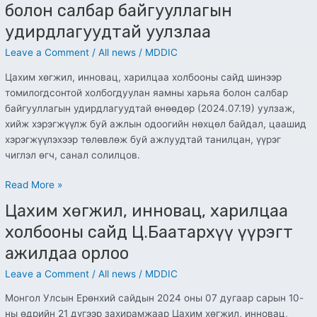
болон салбар байгууллагын
удирдлагуудтай уулзлаа
Leave a Comment
/
All news
/
MDDIC
Цахим хөгжил, инновац, харилцаа холбооны сайд шинээр
томилогдсонтой холбогдуулан яамны харьяа болон салбар
байгууллагын удирдлагуудтай өнөөдөр (2024.07.19) уулзаж,
хийж хэрэгжүүлж буй ажлын одоогийн нөхцөл байдал, цаашид
хэрэгжүүлэхээр төлөвлөж буй ажлуудтай танилцан, үүрэг
чиглэл өгч, санал солилцов.
Read More »
Цахим хөгжил, инновац, харилцаа
Цахим
хөгжил,
холбооны сайд Ц.Баатархүү үүрэгт
инновац,
ажилдаа орлоо
харилцаа
холбооны
Leave a Comment
/
All news
/
MDDIC
сайд
Монгол Улсын Ерөнхий сайдын 2024 оны 07 дугаар сарын 10-
Ц.Баатархүү
ны өдрийн 21 дүгээр захирамжаар Цахим хөгжил, инновац,
үүрэгт