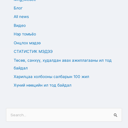
Блог
All news
Видео
Нэр томъёо
Онцлох мэдээ
СТАТИСТИК МЭДЭЭ
Төсөв, санхүү, худалдан авах ажиллагааны ил тод
байдал
Харилцаа холбооны салбарын 100 жил
Хүний нөөцийн ил тод байдал
S
e