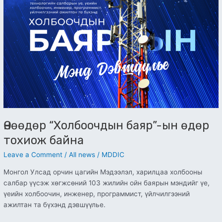
Өнөөдөр “Холбоочдын баяр”-ын өдөр
тохиож байна
Leave a Comment
/
All news
/
MDDIC
Монгол Улсад орчин цагийн Мэдээлэл, харилцаа холбооны
салбар үүсэж хөгжсөний 103 жилийн ойн баярын мэндийг үе,
үеийн холбоочин, инженер, программист, үйлчилгээний
ажилтан та бүхэнд дэвшүүлье.