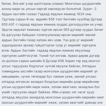
билээ. Энэ мэт учир шалтгааны улмаас Монголын шуудангийн
анхны марк нь улсын нэргүй хэвлэгдсэн бололтой. Зураг- 2.
Ардын засгийн газаас Гадаад явдлын яаманд 1924 оны
7дугаар сарын 8-ны өдрийн 656 тоот бичгийн хуулбар Дугаар
655 АЗГ-т гадаад явдлын яамнаа хуудас дагалдуулан их учир:
Эдүгээ харьяат яамнаас хүргэж ирсэн 565 дугаар хуудас бичиг
ба дагуулан байцаан толилуулахаар ирсэн маркийг манай
ардын Засгийн газар хүлээн авч үзэв. Үүн дор уг маркийг
худалдаалах эрхээр гүйцэтгүүлэх тулд уг маркийг хүргүүлж
өгнө. Ардын Засгийн гадаад явдлын яамнаа явуулаад
хүргүүлэн шийтгэсүгэй. Үүний тул илгээв. Арван дөрөв дүгээр
он долоон сарын шинийн 8 Дугаар 656 Харин тэр үед монгол
улсыг гадуурхах бодлогыг хүчтэй явуулж байсан, Хятадын
гоминданы засгийн газар монголын шуудангийн маркийг үл
зөвшөөрөн, хүчин төгөлдөр бус хэмээн үзэж, манай улсаас
хятадад илгээсэн захидал боодлын маркийн дээр өөрийнхөө
улсын шуудангийн марк нааж, хүлээн авагчаас захидлын бүх
үнийг гаргуулан авдаг байжээ. Ийм учраас нэг хэсэг зуур
хятадад явуулах захидалд монголын шуудангийн маркийн хамт
оросын шуудангийн маркийг нааж, хүлээн авагчийг давхар үнэ