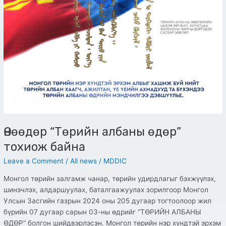
Өнөөдөр “Төрийн албаны өдөр”
тохиож байна
Leave a Comment
/
All news
/
MDDIC
Монгол төрийн залгамж чанар, төрийн удирдлагыг бэхжүүлэх,
шинэчлэх, алдаршуулах, баталгаажуулах зорилгоор Монгол
Улсын Засгийн газрын 2024 оны 205 дугаар тогтоолоор жил
бүрийн 07 дугаар сарын 03-ны өдрийг “ТӨРИЙН АЛБАНЫ
ӨДӨР” болгон шийдвэрлэсэн. Монгол төрийн нэр хүндтэй эрхэм