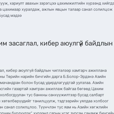
сууж, хариулт авахын зэрэгцээ цахимжилтийн хүрээнд хийгд
аа цахимаар хуралдаж, ажлын явцын талаар санал солилцож
 Бусад мэдээ
м засаглал, кибер аюулгүй байдлын
ал, кибер аюулгүй байдлын чиглэлээр хамтарч ажиллана
ны Төрийн нарийн бичгийн дарга Б.Болор-Эрдэнэ Азийн
мачандран болон бусад удирдлагуудтай уулзлаа. Азийн
асгийн газартай хамтран ажиллаж байгаа бөгөөд Цахим
 холбогдуулан тус банкны санхүүжилтээр бусад салбарт
 хөтөлбөрүүдийг танилцуулж, тэдгээрийн уялдаа холбоог
н санал солилцлоо. Түүнчлэн тус яам нь Азийн хөгжлийн
 орчин бүрдүүлэх” хүрээнд гарын үсэг зурсан санамж бичгий