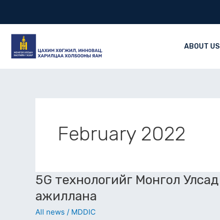
Skip
Post
to
pagination
content
ABOUT US
February 2022
5G
5G технологийг Монгол Улсад
технологийг
ажиллана
Монгол
All news
/
MDDIC
Улсад