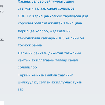
Харьяа, салбар байгууллагуудын
ад
статусын талаар санал солилцов
20
СОР-17: Харилцаа холбоо хариуцсан дэд
хорооны бэлтгэл ажилтай танилцлаа
Харилцаа холбоо, мэдээллийн
технологийн салбарын 105 жилийн ой
аж,
тохиож байна
Дэлхийн банктай дижитал хөгжлийн
хамтын ажиллагааны талаар санал
солилцлоо
Төрийн жинхэнэ албан хаагчийг
шилжүүлэх, сэлгэн ажиллуулах тухай
зар