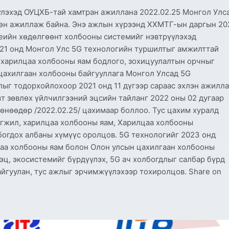
лэхэд ОУЦХБ-тай хамтран ажиллана 2022.02.25 Монгол Улс
лөн ажиллаж байна. Энэ ажлын хүрээнд ХХМТГ-ын даргын 20
үеийн хөдөлгөөнт холбооны системийг нэвтрүүлэхэд
021 онд Монгол Улс 5G технологийн туршилтыг амжилттай
 харилцаа холбооны яам бодлого, зохицуулалтын орчныг
цахилгаан холбооны байгууллага Монгол Улсад 5G
лыг тодорхойлохоор 2021 онд 11 дүгээр сараас эхлэн ажилл
дэвт зөвлөх үйлчилгээний эцсийн тайланг 2022 оны 02 дугаар
 өнөөдөр /2022.02.25/ цахимаар боллоо. Тус цахим хуралд
гжил, харилцаа холбооны яам, Харилцаа холбооны
богдох албаны хүмүүс оролцов. 5G технологийг 2023 онд
цаа холбооны яам болон Олон улсын цахилгаан холбооны
тэц, экосистемийг бүрдүүлэх, 5G ач холбогдлыг салбар бүрд
айгуулан, тус ажлыг эрчимжүүлэхээр тохиролцов. Share on