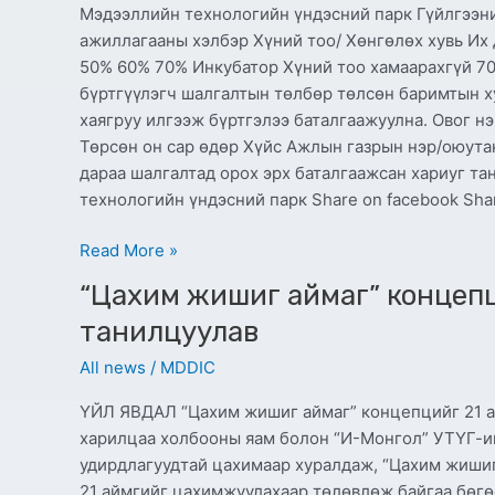
Мэдээллийн технологийн үндэсний парк Гүйлгээний
ажиллагааны хэлбэр Хүний тоо/ Хөнгөлөх хувь Их д
50% 60% 70% Инкубатор Хүний тоо хамаарахгүй 7
бүртгүүлэгч шалгалтын төлбөр төлсөн баримтын х
хаягруу илгээж бүртгэлээ баталгаажуулна. Овог н
Төрсөн он сар өдөр Хүйс Ажлын газрын нэр/оюута
дараа шалгалтад орох эрх баталгаажсан хариуг та
технологийн үндэсний парк Share on facebook Shar
Read More »
“Цахим
“Цахим жишиг аймаг” концеп
жишиг
танилцуулав
аймаг”
All news
/
MDDIC
концепцийг
21
ҮЙЛ ЯВДАЛ “Цахим жишиг аймаг” концепцийг 21 а
аймгийн
харилцаа холбооны яам болон “И-Монгол” УТҮГ-ий
удирдлагуудад
удирдлагуудтай цахимаар хуралдаж, “Цахим жишиг
танилцуулав
21 аймгийг цахимжуулахаар төлөвлөж байгаа бөгө