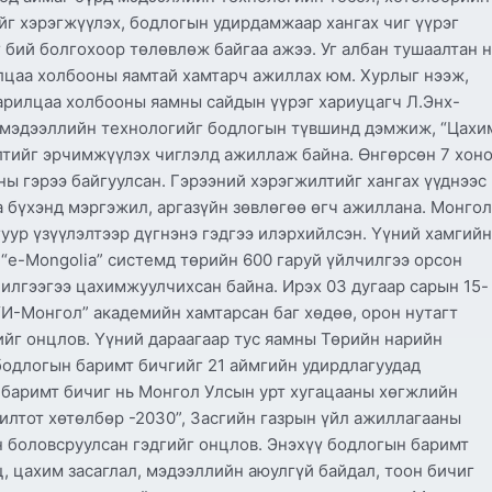
йг хэрэгжүүлэх, бодлогын удирдамжаар хангах чиг үүрэг
оог бий болгохоор төлөвлөж байгаа ажээ. Уг албан тушаалтан 
лцаа холбооны яамтай хамтарч ажиллах юм. Хурлыг нээж,
арилцаа холбооны яамны сайдын үүрэг хариуцагч Л.Энх-
с мэдээллийн технологийг бодлогын түвшинд дэмжиж, “Цахи
тийг эрчимжүүлэх чиглэлд ажиллаж байна. Өнгөрсөн 7 хоно
ы гэрээ байгуулсан. Гэрээний хэрэгжилтийг хангах үүднээс
 бүхэнд мэргэжил, аргазүйн зөвлөгөө өгч ажиллана. Монгол
ур үзүүлэлтээр дүгнэнэ гэдгээ илэрхийлсэн. Үүний хамгийн
“e-Mongolia” системд төрийн 600 гаруй үйлчилгээ орсон
илгээгээ цахимжуулчихсан байна. Ирэх 03 дугаар сарын 15-
“И-Монгол” академийн хамтарсан баг хөдөө, орон нутагт
ийг онцлов. Үүний дараагаар тус яамны Төрийн нарийн
бодлогын баримт бичгийг 21 аймгийн удирдлагуудад
 баримт бичиг нь Монгол Улсын урт хугацааны хөгжлийн
рилтот хөтөлбөр -2030”, Засгийн газрын үйл ажиллагааны
н боловсруулсан гэдгийг онцлов. Энэхүү бодлогын баримт
, цахим засаглал, мэдээллийн аюулгүй байдал, тоон бичиг