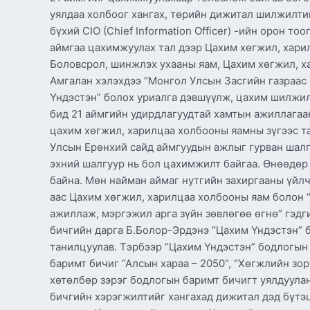
уялдаа холбоог хангах, төрийн дижитал шилжилти
бүхий CIO (Chief Information Officer) -ийн орон т
аймгаа цахимжуулах тал дээр Цахим хөгжил, хари
Боловсрол, шинжлэх ухааны яам, Цахим хөгжил, х
Амгалан хэлэхдээ “Монгол Улсын Засгийн газраа
Үндэстэн” болох уриалга дэвшүүлж, цахим шилжил
бид 21 аймгийн удирдлагуудтай хамтын ажиллагаан
цахим хөгжил, харилцаа холбооны яамны зүгээс та
Улсын Ерөнхий сайд аймгуудын ажлыг гурван шалгу
эхний шалгуур нь бол цахимжилт байгаа. Өнөөдөр 
байна. Мөн найман аймаг нутгийн захиргааны үйлч
аас Цахим хөгжил, харилцаа холбооны яам болон 
ажиллаж, мэргэжил арга зүйн зөвлөгөө өгнө” гэдг
бичгийн дарга Б.Болор-Эрдэнэ “Цахим Үндэстэн” 
танилцуулав. Тэрбээр “Цахим Үндэстэн” бодлогын
баримт бичиг “Алсын хараа – 2050”, “Хөгжлийн зо
хөтөлбөр зэрэг бодлогын баримт бичигт уялдуула
бичгийн хэрэгжилтийг хангахад дижитал дэд бүтэц