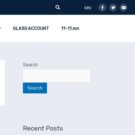
Facebook-
Twitter
Youtu
Search
f
MN
GLASS ACCOUNT
11-11.mn
Search
Search
Recent Posts