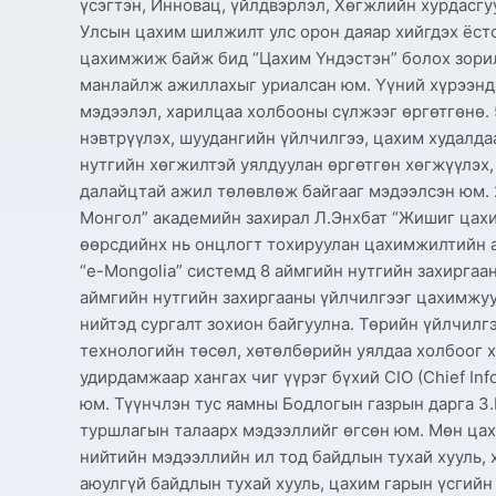
үсэгтэн, Инновац, үйлдвэрлэл, Хөгжлийн хурдасгу
Улсын цахим шилжилт улс орон даяар хийгдэх ёсто
цахимжиж байж бид “Цахим Үндэстэн” болох зорил
манлайлж ажиллахыг уриалсан юм. Үүний хүрээнд 
мэдээлэл, харилцаа холбооны сүлжээг өргөтгөнө. 
нэвтрүүлэх, шуудангийн үйлчилгээ, цахим худалдаа
нутгийн хөгжилтэй уялдуулан өргөтгөн хөгжүүлэх,
далайцтай ажил төлөвлөж байгааг мэдээлсэн юм. 
Монгол” академийн захирал Л.Энхбат “Жишиг цах
өөрсдийнх нь онцлогт тохируулан цахимжилтийн 
“e-Mongolia” системд 8 аймгийн нутгийн захирга
аймгийн нутгийн захиргааны үйлчилгээг цахимжуу
нийтэд сургалт зохион байгуулна. Төрийн үйлчилгэ
технологийн төсөл, хөтөлбөрийн уялдаа холбоог 
удирдамжаар хангах чиг үүрэг бүхий CIO (Chief Inf
юм. Түүнчлэн тус яамны Бодлогын газрын дарга З
туршлагын талаарх мэдээллийг өгсөн юм. Мөн цах
нийтийн мэдээллийн ил тод байдлын тухай хууль, 
аюулгүй байдлын тухай хууль, цахим гарын үсгийн