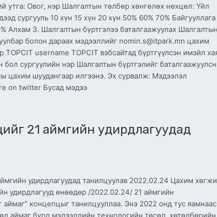
 утга: Овог, нэр Шалгалтын төлбөр хөнгөлөх нөхцөл: Үйл
ээд сургууль 10 хүн 15 хүн 20 хүн 50% 60% 70% Байгууллага
0% Алхам 3. Шалгалтын бүртгэлээ баталгаажуулах Шалгалты
уулбар болон дараах мэдээллийг nomin.s@itpark.mn цахим
эр TOPCIT username TOPCIT вэбсайтад бүртгүүлсэн имэйл ха
н бол сургуулийн нэр Шалгалтын бүртгэлийг баталгаажуулс
ны цахим шуудангаар илгээнэ. Эх сурвалж: Мэдээлэл
e on twitter Бусад мэдээ
цийг 21 аймгийн удирдлагуудад
ймгийн удирдлагуудад танилцуулав 2022.02.24 Цахим хөгжи
н удирдлагууд өнөөдөр /2022.02.24/ 21 аймгийн
 аймаг” концепцыг танилцууллаа. Энэ 2022 онд тус яамнаас
өд аймаг бүрд мэдээллийн технологийн төсөл, хөтөлбөрийн