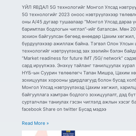
нэвтрүүлэхэд
ҮЙЛ ЯВДАЛ 5G технологийг Монгол Улсад нэвтрүү
ОУЦХБ-
5G технологийг 2023 оноос нэвтрүүлэхээр төлөв
тай
оны А/45 дугаар тушаалаар “Монгол Улсад дараа 
хамтран
баримтлах бодлогын чиглэл”-ийг баталсан. Мөн 2
ажиллана
зохион байгуулсан бөгөөд өнөөдөр Цахим хөгжил,
бүрдүүлэхээр ажиллаж байна. Тэгвэл Олон Улсын 
технологийг нэвтрүүлэхэд зах зээлийн бэлэн байд
“Market readiness for future IMT /5G/ network” сэ
сард ирүүлжээ. Энэхүү тайланг танилцуулах хурал
НҮБ-ын Суурин төлөөлөгч Тапан Мишра, Цахим хө
зохицуулах хорооны удирдлагууд болон бусад хол
Монгол Улсад нэвтрүүлэхэд Цахим хөгжил, харил
байгууллага хамтран бодлого зохицуулалт, дэд бү
сурталчлан таниулах гэсэн чиглэлд ажлын хэсэг б
facebook Share on twitter Бусад мэдээ
Read More »
ТОПСИТ