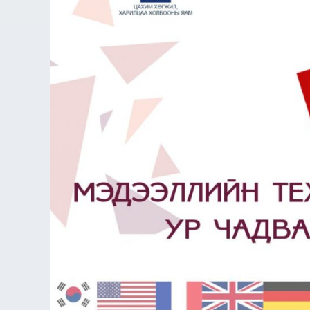
шалгалтын
бүртгэл
үргэлжилж
байна