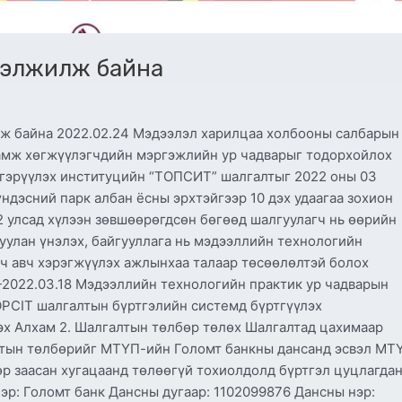
ргэлжилж байна
 байна 2022.02.24 Мэдээлэл харилцаа холбооны салбарын
амж хөгжүүлэгчдийн мэргэжлийн ур чадварыг тодорхойлох
гэрүүлэх институцийн “ТОПСИТ” шалгалтыг 2022 оны 03
ндэсний парк албан ёсны эрхтэйгээр 10 дэх удаагаа зохион
12 улсад хүлээн зөвшөөрөгдсөн бөгөөд шалгуулагч нь өөрийн
уулан үнэлэх, байгууллага нь мэдээллийн технологийн
ч авч хэрэгжүүлэх ажлынхаа талаар төсөөлөлтэй болох
-2022.03.18 Мэдээллийн технологийн практик ур чадварын
OPCIT шалгалтын бүртгэлийн системд бүртгүүлэх
үүлэх Алхам 2. Шалгалтын төлбөр төлөх Шалгалтад цахимаар
лтын төлбөрийг МТҮП-ийн Голомт банкны дансанд эсвэл МТ
р заасан хугацаанд төлөөгүй тохиолдолд бүртгэл цуцлагдан
эр: Голомт банк Дансны дугаар: 1102099876 Дансны нэр: