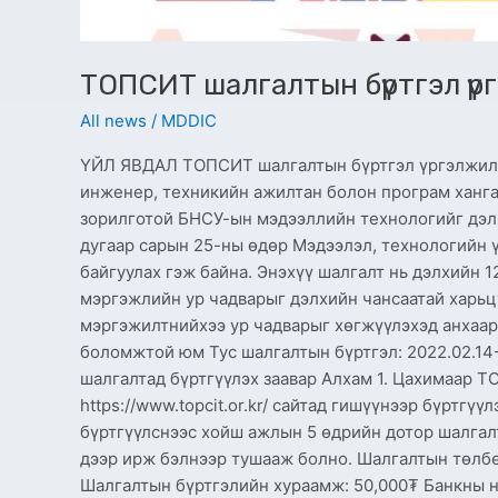
ТОПСИТ шалгалтын бүртгэл ү
All news
/
MDDIC
ҮЙЛ ЯВДАЛ ТОПСИТ шалгалтын бүртгэл үргэлжилж
инженер, техникийн ажилтан болон програм ханг
зорилготой БНСУ-ын мэдээллийн технологийг дэл
дугаар сарын 25-ны өдөр Мэдээлэл, технологийн ү
байгуулах гэж байна. Энэхүү шалгалт нь дэлхийн 
мэргэжлийн ур чадварыг дэлхийн чансаатай харьц
мэргэжилтнийхээ ур чадварыг хөгжүүлэхэд анхаар
боломжтой юм Тус шалгалтын бүртгэл: 2022.02.14
шалгалтад бүртгүүлэх заавар Алхам 1. Цахимаар T
https://www.topcit.or.kr/ сайтад гишүүнээр бүртг
бүртгүүлснээс хойш ажлын 5 өдрийн дотор шалга
дээр ирж бэлнээр тушааж болно. Шалгалтын төлбө
Шалгалтын бүртгэлийн хураамж: 50,000₮ Банкны н