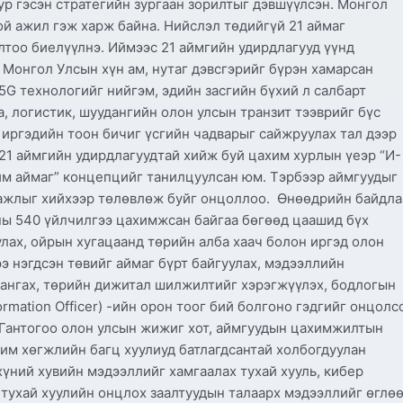
ур гэсэн стратегийн зургаан зорилтыг дэвшүүлсэн. Монгол
й ажил гэж харж байна. Нийслэл төдийгүй 21 аймаг
тоо биелүүлнэ. Иймээс 21 аймгийн удирдлагууд үүнд
Монгол Улсын хүн ам, нутаг дэвсгэрийг бүрэн хамарсан
5G технологийг нийгэм, эдийн засгийн бүхий л салбарт
, логистик, шуудангийн олон улсын транзит тээврийг бүс
 иргэдийн тоон бичиг үсгийн чадварыг сайжруулах тал дээр
21 аймгийн удирдлагуудтай хийж буй цахим хурлын үеэр “И-
им аймаг” концепцийг танилцуулсан юм. Тэрбээр аймгуудыг
ажлыг хийхээр төлөвлөж буйг онцоллоо. Өнөөдрийн байдла
аны 540 үйлчилгээ цахимжсан байгаа бөгөөд цаашид бүх
лах, ойрын хугацаанд төрийн алба хаач болон иргэд олон
э нэгдсэн төвийг аймаг бүрт байгуулах, мэдээллийн
хангах, төрийн дижитал шилжилтийг хэрэгжүүлэх, бодлогын
ormation Officer) -ийн орон тоог бий болгоно гэдгийг онцолс
.Гантогоо олон улсын жижиг хот, аймгуудын цахимжилтын
им хөгжлийн багц хуулиуд батлагдсантай холбогдуулан
хүний хувийн мэдээллийг хамгаалах тухай хууль, кибер
 тухай хуулийн онцлох заалтуудын талаарх мэдээллийг өглөө