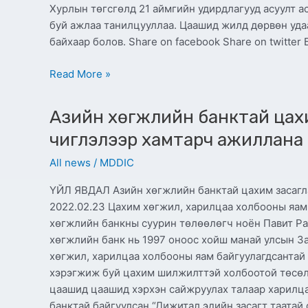
Хурлын төгсгөлд 21 аймгийн удирдлагууд асуулт а
буй ажлаа танилцууллаа. Цаашид жилд дөрвөн уд
байхаар болов. Share on facebook Share on twitter
Read More »
Азийн
Азийн хөгжлийн банктай цахи
хөгжлийн
банктай
чиглэлээр хамтарч ажиллана
цахим
All news
/
MDDIC
засаглал,
кибер
ҮЙЛ ЯВДАЛ Азийн хөгжлийн банктай цахим засагл
аюулгүй
2022.02.23 Цахим хөгжил, харилцаа холбооны яам
байдлын
хөгжлийн банкны суурин төлөөлөгч ноён Павит Ра
чиглэлээр
хөгжлийн банк нь 1997 оноос хойш манай улсын З
хамтарч
хөгжил, харилцаа холбооны яам байгуулагдсантай
ажиллана
хэрэгжиж буй цахим шилжилттэй холбоотой төсөл
цаашид цаашид хэрхэн сайжруулах талаар харилца
банктай байгуулсан “Дижитал эдийн засагт таатай