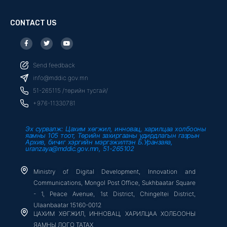
CONTACT US
F
T
Y
a
w
o
c
i
u
e
t
t
b
t
u
Send feedback
o
e
b
o
r
e
info@mddic.gov.mn
k
-
51-265115 /төрийн тусгай/
f
+976-11330781
Эх сурвалж: Цахим хөгжил, инновац, харилцаа холбооны
яамны 105 тоот, Төрийн захиргааны удирдлагын газрын
Архив, бичиг хэргийн мэргэжилтэн Б.Уранзаяа,
uranzaya@mddic.gov.mn, 51-265102
Ministry of Digital Development, Innovation and
Communications, Mongol Post Office, Sukhbaatar Square
- 1, Peace Avenue, 1st District, Chingeltei District,
Ulaanbaatar 15160-0012
ЦАХИМ ХӨГЖИЛ, ИННОВАЦ, ХАРИЛЦАА ХОЛБООНЫ
ЯАМНЫ ЛОГО ТАТАХ