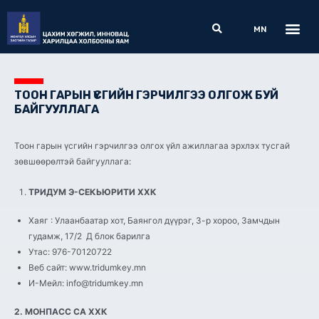
Skip
Me
Search
to
MN
content
ТООН ГАРЫН ҮСГИЙН ГЭРЧИЛГЭЭ ОЛГОЖ БУЙ
БАЙГУУЛЛАГА
Тоон гарын үсгийн гэрчилгээ олгох үйл ажиллагаа эрхлэх тусгай
зөвшөөрөлтэй байгууллага:
ТРИДУМ Э-СЕКЬЮРИТИ ХХК
Хаяг : Улаанбаатар хот, Баянгол дүүрэг, 3-р хороо, Замчдын
гудамж, 17/2 Д блок барилга
Утас: 976-70120722
Веб сайт: www.tridumkey.mn
И-Мейл: info@tridumkey.mn
2. МОНПАСС СА ХХК