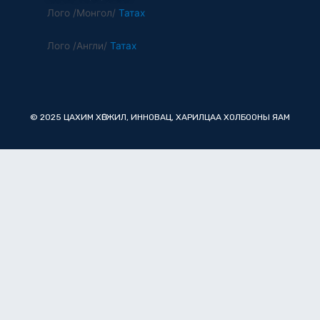
Лого /Монгол/
Татах
Лого /Англи/
Татах
© 2025 ЦАХИМ ХӨГЖИЛ, ИННОВАЦ, ХАРИЛЦАА ХОЛБООНЫ ЯАМ