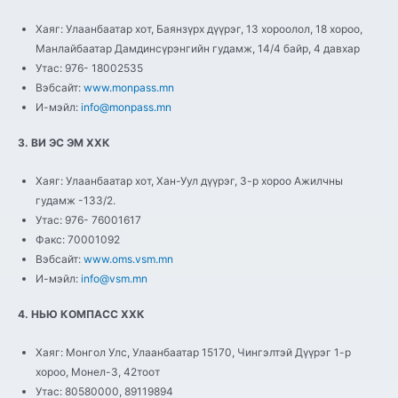
Хаяг: Улаанбаатар хот, Баянзүрх дүүрэг, 13 хороолол, 18 хороо,
Манлайбаатар Дамдинсүрэнгийн гудамж, 14/4 байр, 4 давхар
Утас: 976- 18002535
Вэбсайт:
www.monpass.mn
И-мэйл:
info@monpass.mn
3. ВИ ЭС ЭМ ХХК
Хаяг: Улаанбаатар хот, Хан-Уул дүүрэг, 3-р хороо Ажилчны
гудамж -133/2.
Утас: 976- 76001617
Факс: 70001092
Вэбсайт:
www.oms.vsm.mn
И-мэйл:
info@vsm.mn
4. НЬЮ КОМПАСС ХХК
Хаяг: Монгол Улс, Улаанбаатар 15170, Чингэлтэй Дүүрэг 1-р
хороо, Монел-3, 42тоот
Утас: 80580000, 89119894