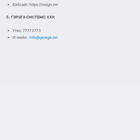
Вэбсайт: https://msign.mn
5. ГЭРЭГЭ СИСТЕМС ХХК
Утас: 77773773
И-мейл:
info@gerege.mn