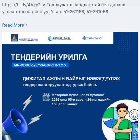
https://bit.ly/4tqqGLV Тодруулах шаардлагатай бол дараах
утсаар холбогдоно уу. Утас: 51-261168, 51-261068
Read More »
“Дижитал
ажлын
байрыг
нэмэгдүүлэх”
ажлыг
гүйцэтгэх
тендер
шалгаруулалтын
урилга