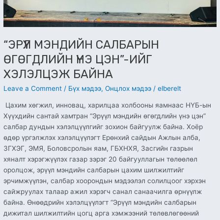
“ЭРҮҮЛ МЭНДИЙН САЛБАРЫН
ӨГӨГДЛИЙН ҮНЭ ЦЭН”-ИЙГ
ХЭЛЭЛЦЭЖ БАЙНА
Leave a Comment
/
Бүх мэдээ
,
Онцлох мэдээ
/
elberelt
Цахим хөгжил, инновац, харилцаа холбооны яамнаас НҮБ-ын
Хүүхдийн сантай хамтран “Эрүүл мэндийн өгөгдлийн үнэ цэн”
салбар дундын хэлэлцүүлгийг зохион байгуулж байна. Хоёр
өдөр үргэлжлэх хэлэлцүүлэгт Ерөнхий сайдын Ажлын алба,
ЗГХЭГ, ЭМЯ, Боловсролын яам, ГБХНХЯ, Засгийн газрын
хяналт хэрэгжүүлэх газар зэрэг 20 байгууллагын төлөөлөл
оролцож, эрүүл мэндийн салбарын цахим шилжилтийг
эрчимжүүлэн, салбар хоорондын мэдээлэл солилцоог хэрхэн
сайжруулах талаар ажил хэрэгч санал санаачилга өрнүүлж
байна. Өнөөдрийн хэлэлцүүлэгт “Эрүүл мэндийн салбарын
дижитал шилжилтийн цогц арга хэмжээний төлөвлөгөөний