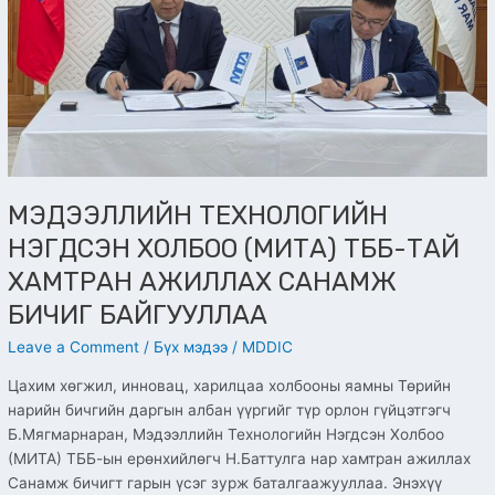
БИЧИГ
БАЙГУУЛЛАА
МЭДЭЭЛЛИЙН ТЕХНОЛОГИЙН
НЭГДСЭН ХОЛБОО (МИТА) ТББ-ТАЙ
ХАМТРАН АЖИЛЛАХ САНАМЖ
БИЧИГ БАЙГУУЛЛАА
Leave a Comment
/
Бүх мэдээ
/
MDDIC
Цахим хөгжил, инновац, харилцаа холбооны яамны Төрийн
нарийн бичгийн даргын албан үүргийг түр орлон гүйцэтгэгч
Б.Мягмарнаран, Мэдээллийн Технологийн Нэгдсэн Холбоо
(МИТА) ТББ-ын ерөнхийлөгч Н.Баттулга нар хамтран ажиллах
Санамж бичигт гарын үсэг зурж баталгаажууллаа. Энэхүү