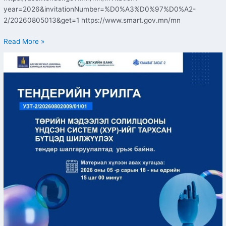
year=2026&invitationNumber=%D0%A3%D0%97%D0%A2-
2/20260805013&get=1 https://www.smart.gov.mn/mn
Read More »
ТЕНДЕРИЙН
УРИЛГА