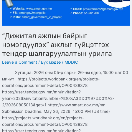
“Дижитал ажлын байрыг
нэмэгдүүлэх” ажлыг гүйцэтгэх
тендер шалгаруулалтын урилга
Leave a Comment
/
Бүх мэдээ
/
MDDIC
Хугацаа: 2026 оны 05-р сарын 26-ны өдөр, 15:00 цаг 00
минут https://projects.worldbank.org/en/projects-
operations/procurement-detail/OP00438378
https://user.tender.gov.mn/mn/invitation?
year=2026&invitationNumber=%D0%A3%D0%97%D0%A2-
2/20260805013&get=1 https://www.smart.gov.mn/mn
Submission Deadline: May 26, 2026, 15:00 PM (UB time)
https://projects.worldbank.org/en/projects-
operations/procurement-detail/OP00438378
https://user.tender.gov.mn/mn/invitation?