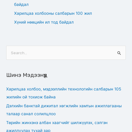
байдал
Харилцаа холбооны салбарын 100 жил
Хүний нөөцийн ил тод байдал
S
e
a
Шинэ Мэдээнүүд
r
c
Харилцаа холбоо, мэдээллийн технологийн салбарын 105
h
жилийн ой тохиож байна
f
Дэлхийн банктай дижитал хөгжлийн хамтын ажиллагааны
o
талаар санал солилцлоо
r
Төрийн жинхэнэ албан хаагчийг шилжүүлэх, сэлгэн
:
ажиллуулах тухай зар