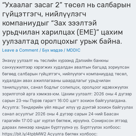
уулзалтад
“Ухаалаг засаг 2” төсөл нь салбарын
оролцохыг
гүйцэтгэгч, нийлүүлэгч
урьж
байна.
компаниудыг “Зах зээлтэй
урьдчилан харилцах (EME)” цахим
уулзалтад оролцохыг урьж байна.
Leave a Comment
/
Бүх мэдээ
/
MDDIC
Энэхүү уулзалт нь төслийн хүрээнд Дэлхийн банкны
санхүүжилтээр хэрэгжих худалдан авалтын багцад зориулсан
бөгөөд салбарын гүйцэтгэгч, нийлүүлэгч компаниудад төсөл,
худалдан авах ажиллагааны шаардлагыг урьдчилан
танилцуулах, санал бодлыг солилцох, оролцоог идэвхжүүлэх
зорилготой арга хэмжээ юм. Цахим уулзалт: 2026 оны 4 дүгээр
сарын 23-ны Пүрэв гарагт 16:00 цагт зохион байгуулагдана.
Асуулга: Тендерийн үйл явцыг илүү үр дүнтэй зохион байгуулах
санал асуулгыг 2026 оны 4 дүгээр сарын 24-ний Баасан
гарагийн 17:00 цаг хүртэл бөглөж, ирүүлнэ. Сонирхсон этгээд
дараах линкээр хандан бүртгүүлнэ үү. Бүртгүүлэх холбоос:
https://bit.ly/4tpbMW2 Асуулга бөглөх холбоос: