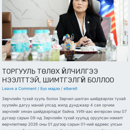
ТОРГУУЛЬ ТӨЛӨХ ҮЙЛЧИЛГЭЭ
НЭЭЛТТЭЙ, ШИМТГЭЛГҮЙ БОЛЛОО
Leave a Comment
/
Бүх мэдээ
/
elberelt
Зөрчлийн тухай хууль болон Зөрчил шалган шийдвэрлэх тухай
хуулийн дагуу манай улсад жилд дунджаар 4 сая орчим
зөрчлийг хянан шийдвэрлэдэг байна. УИХ-аас өнгөрсөн оны 07
дугаар сарын 09-нд Зөрчлийн тухай хуульд оруулсан нэмэлт
өөрчлөлтөөр 2026 оны 01 дүгээр сарын 01-ний өдрөөс улсын