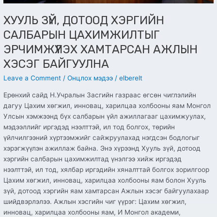
ХУУЛЬ ЗҮЙ, ДОТООД ХЭРГИЙН
САЛБАРЫН ЦАХИМЖИЛТЫГ
ЭРЧИМЖҮҮЛЭХ ХАМТАРСАН АЖЛЫН
ХЭСЭГ БАЙГУУЛНА
Leave a Comment
/
Онцлох мэдээ
/
elberelt
Ерөнхий сайд Н.Учралын Засгийн газраас өгсөн чиглэлийн
дагуу Цахим хөгжил, инновац, харилцаа холбооны яам Монгол
Улсын хэмжээнд бүх салбарын үйл ажиллагааг цахимжуулах,
мэдээллийг иргэдэд нээлттэй, ил тод болгох, төрийн
үйлчилгээний хүртээмжийг сайжруулахад нэгдсэн бодлогыг
хэрэгжүүлэн ажиллаж байна. Энэ хүрээнд Хууль зүй, дотоод
хэргийн салбарын цахимжилтад үнэлгээ хийж иргэдэд
нээлттэй, ил тод, хялбар иргэдийн хяналттай болгох зорилгоор
Цахим хөгжил, инновац, харилцаа холбооны яам болон Хууль
зүй, дотоод хэргийн яам хамтарсан Ажлын хэсэг байгуулахаар
шийдвэрлэлээ. Ажлын хэсгийн чиг үүрэг: Цахим хөгжил,
инновац, харилцаа холбооны яам, И Монгол академи,