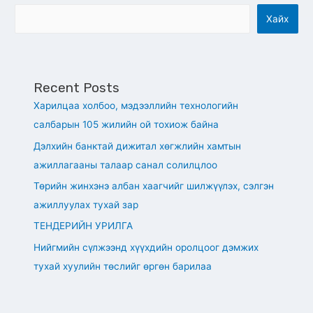
Хайх
Recent Posts
Харилцаа холбоо, мэдээллийн технологийн
салбарын 105 жилийн ой тохиож байна
Дэлхийн банктай дижитал хөгжлийн хамтын
ажиллагааны талаар санал солилцлоо
Төрийн жинхэнэ албан хаагчийг шилжүүлэх, сэлгэн
ажиллуулах тухай зар
ТЕНДЕРИЙН УРИЛГА
Нийгмийн сүлжээнд хүүхдийн оролцоог дэмжих
тухай хуулийн төслийг өргөн барилаа