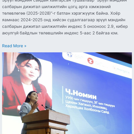
Эрүүл мэндийн сайдын хамтарсан тушаалаар “Эрүүл мэндийн
салбарын дижитал шилжилтийн цогц арга хэмжээний
төлөвлөгөө (2025-2028)”-г батлан хэрэгжүүлж байна. Хоёр
яамнаас 2024-2025 онд хийсэн судалгаагаар эрүүл мэндийн
салбарын дижитал шилжилтийн индекс 5 онооноос 2.9, кибер
аюулгүй байдлын төлөвшлийн индекс 5-аас 2 байгаа юм.
Read More »
Ч.НОМИН:
ЦАХИМ
ОРЧИНД
ХҮҮХДИЙН
ЭРХИЙГ
ХАМГААЛАХ
НЬ
НИЙГМИЙН
ХАМТЫН
ХАРИУЦЛАГА
ЮМ