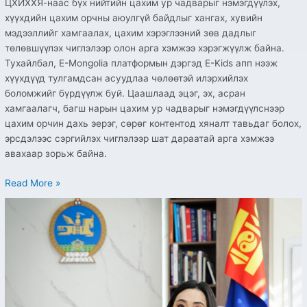
ЦХИХХЯ-наас бүх нийтийн цахим ур чадварыг нэмэгдүүлэх,
хүүхдийн цахим орчны аюулгүй байдлыг хангах, хувийн
мэдээллийг хамгаалах, цахим хэрэглээний зөв дадлыг
төлөвшүүлэх чиглэлээр олон арга хэмжээ хэрэгжүүлж байна.
Тухайлбал, E-Mongolia платформын дэргэд E-Kids апп нээж
хүүхдүүд тулгамдсан асуудлаа чөлөөтэй илэрхийлэх
боломжийг бүрдүүлж буй. Цаашлаад эцэг, эх, асран
хамгаалагч, багш нарын цахим ур чадварыг нэмэгдүүлснээр
цахим орчин дахь эерэг, сөрөг контентод хяналт тавьдаг болох,
эрсдэлээс сэргийлэх чиглэлээр шат дараатай арга хэмжээ
авахаар зорьж байна.
Read More »
ТОРГУУЛЬ
ТӨЛӨХ
ҮЙЛЧИЛГЭЭ
НЭЭЛТТЭЙ,
ШИМТГЭЛГҮЙ
БОЛЛОО