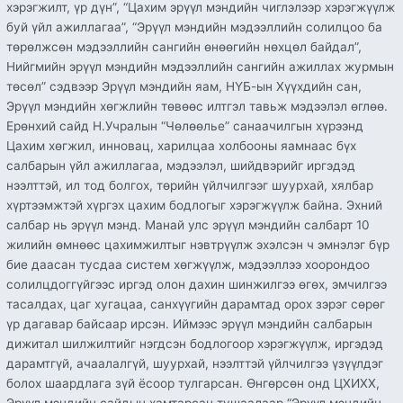
хэрэгжилт, үр дүн”, “Цахим эрүүл мэндийн чиглэлээр хэрэгжүүлж
буй үйл ажиллагаа”, “Эрүүл мэндийн мэдээллийн солилцоо ба
төрөлжсөн мэдээллийн сангийн өнөөгийн нөхцөл байдал”,
Нийгмийн эрүүл мэндийн мэдээллийн сангийн ажиллах журмын
төсөл” сэдвээр Эрүүл мэндийн яам, НҮБ-ын Хүүхдийн сан,
Эрүүл мэндийн хөгжлийн төвөөс илтгэл тавьж мэдээлэл өглөө.
Ерөнхий сайд Н.Учралын “Чөлөөлье” санаачилгын хүрээнд
Цахим хөгжил, инновац, харилцаа холбооны яамнаас бүх
салбарын үйл ажиллагаа, мэдээлэл, шийдвэрийг иргэдэд
нээлттэй, ил тод болгох, төрийн үйлчилгээг шуурхай, хялбар
хүртээмжтэй хүргэх цахим бодлогыг хэрэгжүүлж байна. Эхний
салбар нь эрүүл мэнд. Манай улс эрүүл мэндийн салбарт 10
жилийн өмнөөс цахимжилтыг нэвтрүүлж эхэлсэн ч эмнэлэг бүр
бие даасан тусдаа систем хөгжүүлж, мэдээллээ хоорондоо
солилцдоггүйгээс иргэд олон дахин шинжилгээ өгөх, эмчилгээ
тасалдах, цаг хугацаа, санхүүгийн дарамтад орох зэрэг сөрөг
үр дагавар байсаар ирсэн. Иймээс эрүүл мэндийн салбарын
дижитал шилжилтийг нэгдсэн бодлогоор хэрэгжүүлж, иргэдэд
дарамтгүй, ачаалалгүй, шуурхай, нээлттэй үйлчилгээ үзүүлдэг
болох шаардлага зүй ёсоор тулгарсан. Өнгөрсөн онд ЦХИХХ,