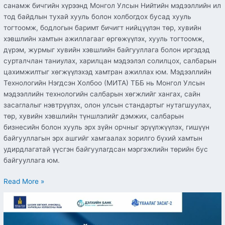
санамж бичгийн хүрээнд Монгол Улсын Нийтийн мэдээллийн ил
тод байдлын тухай хууль болон холбогдох бусад хууль
тогтоомж, бодлогын баримт бичигт нийцүүлэн төр, хувийн
хэвшлийн хамтын ажиллагааг өргөжүүлэх, хууль тогтоомж,
дүрэм, журмыг хувийн хэвшлийн байгууллага болон иргэдэд
сурталчлан таниулах, харилцан мэдээлэл солилцох, салбарын
цахимжилтыг хөгжүүлэхэд хамтран ажиллах юм. Мэдээллийн
Технологийн Нэгдсэн Холбоо (МИТА) ТББ нь Монгол Улсын
мэдээллийн технологийн салбарын хөгжлийг хангах, сайн
засаглалыг нэвтрүүлэх, олон улсын стандартыг нутагшуулах,
төр, хувийн хэвшлийн түншлэлийг дэмжих, салбарын
бизнесийн болон хууль эрх зүйн орчныг эрүүлжүүлэх, гишүүн
байгууллагын эрх ашгийг хамгаалах зорилго бүхий хамтын
удирдлагатай үүсгэн байгуулагдсан мэргэжлийн төрийн бус
байгууллага юм.
Read More »
Цахим
хөгжил,
инновац,