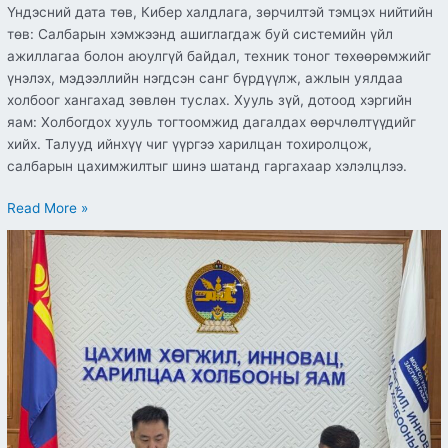
Үндэсний дата төв, Кибер халдлага, зөрчилтэй тэмцэх нийтийн
төв: Салбарын хэмжээнд ашиглагдаж буй системийн үйл
ажиллагаа болон аюулгүй байдал, техник тоног төхөөрөмжийг
үнэлэх, мэдээллийн нэгдсэн санг бүрдүүлж, ажлын уялдаа
холбоог хангахад зөвлөн туслах. Хууль зүй, дотоод хэргийн
яам: Холбогдох хууль тогтоомжид дагалдах өөрчлөлтүүдийг
хийх. Талууд ийнхүү чиг үүргээ харилцан тохиролцож,
салбарын цахимжилтыг шинэ шатанд гаргахаар хэлэлцлээ.
Read More »
МЭДЭЭЛЛИЙН
ТЕХНОЛОГИЙН
НЭГДСЭН
ХОЛБОО
(МИТА)
ТББ-
ТАЙ
ХАМТРАН
АЖИЛЛАХ
САНАМЖ