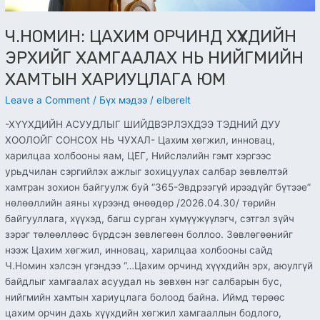
Ч.НОМИН: ЦАХИМ ОРЧИНД ХҮҮХДИЙН
ЭРХИЙГ ХАМГААЛАХ НЬ НИЙГМИЙН
ХАМТЫН ХАРИУЦЛАГА ЮМ
Leave a Comment
/
Бүх мэдээ
/
elberelt
-ХҮҮХДИЙН АСУУДЛЫГ ШИЙДВЭРЛЭХДЭЭ ТЭДНИЙ ДУУ
ХООЛОЙГ СОНСОХ НЬ ЧУХАЛ- Цахим хөгжил, инновац,
харилцаа холбооны яам, ЦЕГ, Нийслэлийн гэмт хэргээс
урьдчилан сэргийлэх ажлыг зохицуулах салбар зөвлөлтэй
хамтран зохион байгуулж буй “365-Эвдрээгүй ирээдүйг бүтээе”
нөлөөллийн аяны хүрээнд өнөөдөр /2026.04.30/ төрийн
байгууллага, хүүхэд, багш сурган хүмүүжүүлэгч, сэтгэл зүйч
зэрэг төлөөллөөс бүрдсэн зөвлөгөөн боллоо. Зөвлөгөөнийг
нээж Цахим хөгжил, инновац, харилцаа холбооны сайд
Ч.Номин хэлсэн үгэндээ “…Цахим орчинд хүүхдийн эрх, аюулгүй
байдлыг хамгаалах асуудал нь зөвхөн нэг салбарын бус,
нийгмийн хамтын хариуцлага болоод байна. Иймд төрөөс
цахим орчин дахь хүүхдийн хөгжил хамгааллын бодлого,