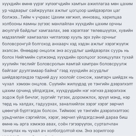
хүүхдийн өмнө үүрэг хүлээгчдийн хамтын ажиллагаа мөн цахим
ур чадварыг сайжруулах ажлыг цогцоор шийдвэрлэх цаг
болжээ…Тийм ч учраас Цахим хөгжил, инновац, харилцаа
холбооны яамны зүгээс манлайлан хүүхдийн цахим орчны
аюулгүй байдлыг хамгаалах, зөв хэрэглээг төлөвшүүлэх, хувийн
мэдээллийг хамгаалах чиглэлээр хууль эрх зүйн орчныг
боловсронгуй болгоход анхаарч хэд хэдэн ажлыг хэрэгжүүлж
эхэлсэн. Өнөөдөр онцолж энэ асуудлыг шийдвэрлэх суурь нь
болох Нийгмийн сүлжээнд хүүхдийн оролцоог зохицуулах тухай
хуулийн төслийг Боловсролын яамтай хамтран боловсруулж
байгааг дуулгамаар байна” гээд хүүхдийн асуудлыг
шийдвэрлэхдээ тэдний дуу хоолойг сонсож, хамтарч шийдэх нь
чухал хэмээн онцлов. Сүүлийн жилүүдэд үе тэнгийн дээрэлхэлт
цахим орчинд үйлдэгдэж, хүүхдүүдийн нэг нэгнээ дээрэлхэж
зодож буй бичлэг, зургийг түгээх, доромжлох, эрүүл мэнд, нэр
төрд нь халдах, гадуурхах, заналхийлэх зэрэг хэрэг зөрчил
цөөнгүй бүртгэгдэх болсон. Тиймээс үе тэнгийн дээрэлхэлтээс
урьдчилан сэргийлэх, хэрэг, зөрчил үйлдэгдсэний дараа биш
өмнө нь арга хэмжээ авах, соён гэгээрүүлэх, сурталчлан
таниулах нь чухал ач холбогдолтой юм. Энэ зорилгоор