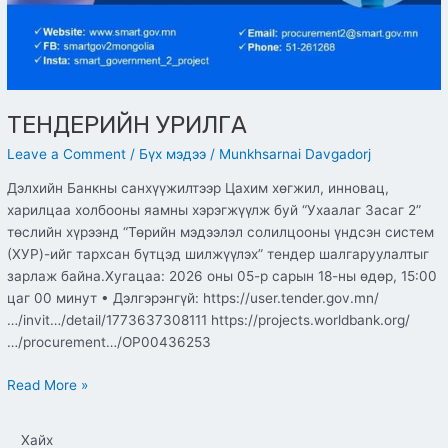
ТЕНДЕРИЙН УРИЛГА
Leave a Comment
/
Бүх мэдээ
/
Munkhsarnai Davgadorj
Дэлхийн Банкны санхүүжилтээр Цахим хөгжил, инновац,
харилцаа холбооны яамны хэрэгжүүлж буй “Ухаалаг Засаг 2”
төслийн хүрээнд “Төрийн мэдээлэл солилцооны үндсэн систем
(ХУР)-ийг тархсан бүтцэд шилжүүлэх” тендер шалгаруулалтыг
зарлаж байна.Хугацаа: 2026 оны 05-р сарын 18-ны өдөр, 15:00
цаг 00 минут • Дэлгэрэнгүй: https://user.tender.gov.mn/
…/invit…/detail/1773637308111 https://projects.worldbank.org/
…/procurement…/OP00436253
Read More »
Хайх