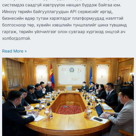
системдээ саадгүй нэвтрүүлэх нөхцөл бүрдэж байгаа юм.
Ийнхүү төрийн байгууллагуудын API сервисийг иргэд,
бизнесийн өдөр тутам хэрэглэдэг платформуудад нээлттэй
болгосноор төр, хувийн хэвшлийн түншлэлийг шинэ түвшинд
гаргаж, төрийн үйлчилгээг олон сувгаар хүргэхэд онцгой ач
холбогдолтой.
Read More »
ХУУЛЬ
ЗҮЙ,
ДОТООД
ХЭРГИЙН
САЛБАРЫН
ЦАХИМЖИЛТЫГ
ЭРЧИМЖҮҮЛЭХ
ХАМТАРСАН
АЖЛЫН
ХЭСЭГ
БАЙГУУЛНА