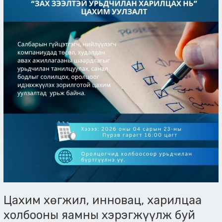
харилцаа
холбооны
яамны
хэрэгжүүлж
буй
“Ухаалаг
засаг
2”
төсөл
нь
салбарын
гүйцэтгэгч,
нийлүүлэгч
компаниудыг
“Зах
зээлтэй
урьдчилан
харилцах
Цахим хөгжил, инновац, харилцаа
(EME)”
холбооны яамны хэрэгжүүлж буй
цахим