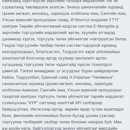
хэмжээнд бүртгэгдсэн зөрчлийн талаарх мэдээллийг нэг эх
сурвалжид төвлөрүүлж эхэлсэн. Энэхүү шинэчлэлийн хүрээнд
Цахим хөгжил, инновац, харилцаа холбооны яам, Сангийн яам,
Улсын ерөнхий прокурорын газар, И-Монгол академи УТҮГ
хамтран Төрийн үйлчилгээний нэгдсэн систем E-Mongolia-д
зөрчлийн торгуулийн мэдээллийг иргэн, хуулийн этгээдэд
цахимаар хүргэх, торгууль төлөх үйлчилгээг нэвтрүүлсэн билээ.
Гэхдээ торгуулийн төлбөр төлөх систем тодорхой хүрээнд
хязгаарлагдмал, Smartcar.mn, Torguuli.mn зэрэг аппликейшн
ажиллахгүй болсноор иргэд хуулиар хөнгөлөлт эдлэх
хугацаанд торгуулиа төлж чадахгүйд хүрсэн тохиолдол
цөөнгүй. Тэгвэл өнөөдрөөс уг асуудлыг бүрэн шийдвэрлэж
байна. Тодруулбал, Ерөнхий сайд Н.Учралын “Чөлөөлье”
санаачилгын хүрээнд Цахим хөгжил, инновац, харилцаа
холбооны яамнаас Сангийн яам, Улсын ерөнхий прокурорын
газартай хамтран торгууль төлөх үйлчилгээг төрийн мэдээлэл
солилцооны “ХУР” системд нээлттэй API хэлбэрээр
байршууллаа. Ингэснээр иргэд өөрийн өдөр тутам ашигладаг
банк, финтекийн аппликейшн болон бусад цахим сувгаар
торгуулиа төлбөрийг хялбар төлөх боломж нээгдэж буй. Мөн
аж ахуйн нэгж, байгууллагууд энэхүү үйлчилгээг өөрсдийн