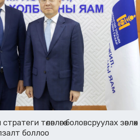
атеги төлөвлөгөө боловсруулах зөвлөх
лзалт боллоо