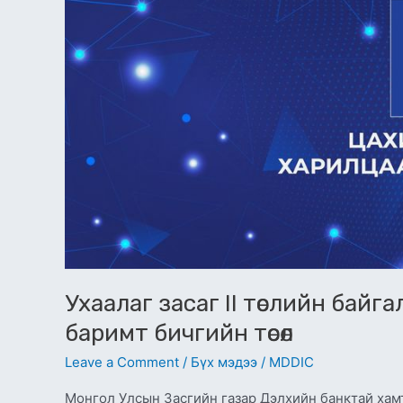
байгаль
орчин,
нийгмийн
хамгааллын
баримт
бичгийн
төсөл
Ухаалаг засаг II төслийн бай
баримт бичгийн төсөл
Leave a Comment
/
Бүх мэдээ
/
MDDIC
Монгол Улсын Засгийн газар Дэлхийн банктай хамт