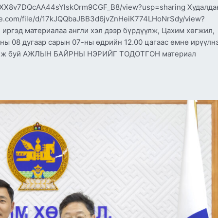
Hr1BXX8v7DQcAA44sYlskOrm9CGF_B8/view?usp=sharing Худалда
gle.com/file/d/17kJQQbaJBB3d6jvZnHeiK774LHoNrSdy/view?
 иргэд материалаа англи хэл дээр бүрдүүлж, Цахим хөгжил,
ы 08 дугаар сарын 07-ны өдрийн 12.00 цагаас өмнө ирүүлнэ
орилж буй АЖЛЫН БАЙРНЫ НЭРИЙГ ТОДОТГОН материал