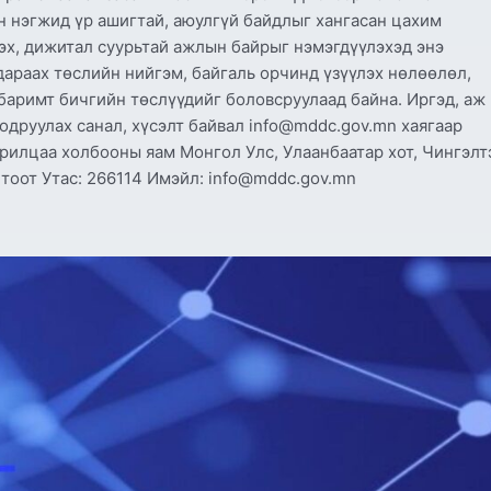
н нэгжид үр ашигтай, аюулгүй байдлыг хангасан цахим
эх, дижитал суурьтай ажлын байрыг нэмэгдүүлэхэд энэ
араах төслийн нийгэм, байгаль орчинд үзүүлэх нөлөөлөл,
баримт бичгийн төслүүдийг боловсруулаад байна. Иргэд, аж
одруулах санал, хүсэлт байвал info@mddc.gov.mn хаягаар
арилцаа холбооны яам Монгол Улс, Улаанбаатар хот, Чингэлт
5 тоот Утас: 266114 Имэйл: info@mddc.gov.mn