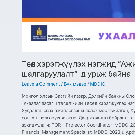
Төсөл хэрэгжүүлэх нэгжид “А
шалгаруулалт”-д урьж байна
Leave a Comment
/
Бүх мэдээ
/
MDDIC
Монгол Улсын Засгийн газар, Дэлхийн банкны Оло
“Ухаалаг засаг II төсөл”-ийн Төсөл хэрэгжүүлэх н
Худалдан авах ажиллагааны ахлах мэргэжилтэн, Х
сонгон шалгаруулж авна. Дээрх ажлын байранд тав
зохицуулагч: TOR – Projector Coordinator_MDDC_20
Financial Management Specialist_MDDC_2023july.pd