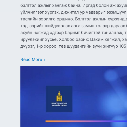
бэлтгэл ажлыг хангаж байна. Иргэд болон аж ахуй
үйлчилгээг хүргэх, дижитал ур чадварыг эзэмшүүл
төслийн зорилго оршино. Бэлтгэл ажлын хүрээнд д
тэдгээрийг шийдвэрлэх арга замын талаар дараах 
ахуйн нэгжид эдгээр баримт бичигтэй танилцаж, т
ирүүлэхийг хүсье. Холбоо барих: Цахим хөгжил, х
дүүрэг, 1-р хороо, төв шуудангийн зүүн жигүүр 10
Read More »
Төсөл
хэрэгжүүлэх
нэгжид
“Ажилтны
нээлттэй
сонгон
шалгаруулалт”-
д
урьж