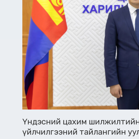
боллоо
Үндэсний цахим шилжилтийн стр
үйлчилгээний тайлангийн уу