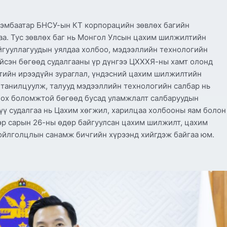
хэмбаатар БНСУ-ын КТ корпорацийн зөвлөх багийн
лаа. Тус зөвлөх баг нь Монгол Улсын цахим шилжилтийн
йгууллагуудын уялдаа холбоо, мэдээллийн технологийн
ийсэн бөгөөд судалгааны үр дүнгээ ЦХХХЯ-ны хамт олонд
тийн ирээдүйн зураглал, үндэсний цахим шилжилтийн
 танилцуулж, талууд мэдээллийн технологийн салбар нь
лох боломжтой бөгөөд бусад уламжлалт салбаруудын
үү судалгаа нь Цахим хөгжил, харилцаа холбооны яам болон
эр сарын 26-ны өдөр байгуулсан цахим шилжилт, цахим
ойлголцлын санамж бичгийн хүрээнд хийгдэж байгаа юм.