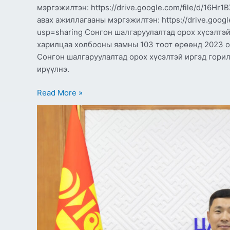
мэргэжилтэн: https://drive.google.com/file/d/16
авах ажиллагааны мэргэжилтэн: https://drive.goo
usp=sharing Сонгон шалгаруулалтад орох хүсэлтэй
харилцаа холбооны яамны 103 тоот өрөөнд 2023 он
Сонгон шалгаруулалтад орох хүсэлтэй иргэд г
ирүүлнэ.
Read More »
Үндэсний
цахим
шилжилтийн
стратеги
төлөвлөгөө
боловсруулах
зөвлөх
үйлчилгээний
тайлангийн
уулзалт