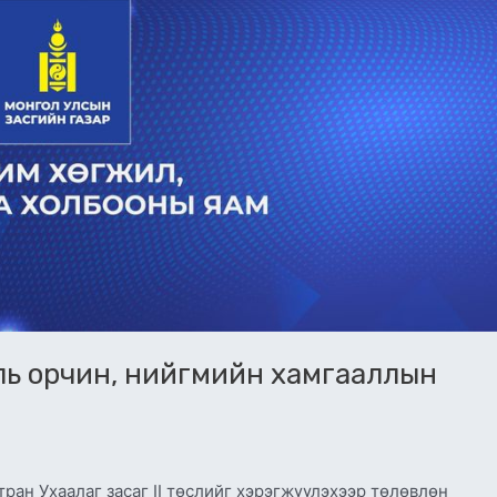
галь орчин, нийгмийн хамгааллын
ран Ухаалаг засаг II төслийг хэрэгжүүлэхээр төлөвлөн