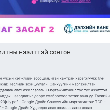
жилтны нээлттэй сонгон
н улсын хөгжлийн ассоциацитай хамтран хэрэгжүүлж буй
эгжид: Төслийн зохицуулагч, Санхүүгийн мэргэжилтэн,
удалдан авах ажиллагааны мэргэжилтнийг тус тус нээлттэй
игдах шаардлагыг доорх холбоосоос татаж авна уу. Төслийн
23july.pdf – Google Драйв Санхүүгийн мэргэжилтэн: TOR –
f – Google Драйв Худалдан авах ажиллагааны ахлах