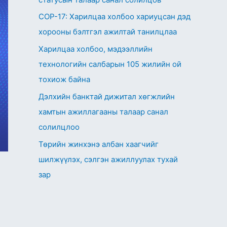
СОР-17: Харилцаа холбоо хариуцсан дэд
хорооны бэлтгэл ажилтай танилцлаа
Харилцаа холбоо, мэдээллийн
технологийн салбарын 105 жилийн ой
тохиож байна
Дэлхийн банктай дижитал хөгжлийн
хамтын ажиллагааны талаар санал
солилцлоо
Төрийн жинхэнэ албан хаагчийг
шилжүүлэх, сэлгэн ажиллуулах тухай
зар