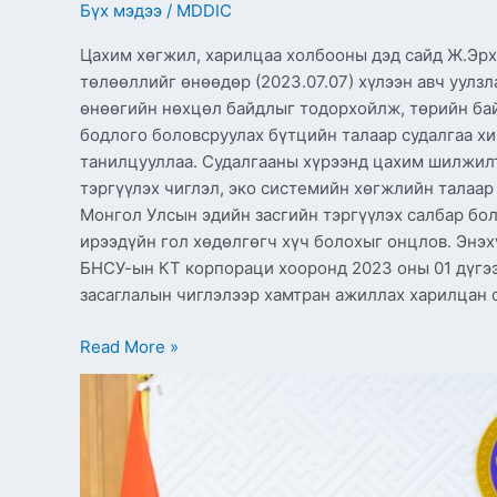
Бүх мэдээ
/
MDDIC
Цахим хөгжил, харилцаа холбооны дэд сайд Ж.Эр
төлөөллийг өнөөдөр (2023.07.07) хүлээн авч уулз
өнөөгийн нөхцөл байдлыг тодорхойлж, төрийн ба
бодлого боловсруулах бүтцийн талаар судалгаа х
танилцууллаа. Судалгааны хүрээнд цахим шилжил
тэргүүлэх чиглэл, эко системийн хөгжлийн талаар
Монгол Улсын эдийн засгийн тэргүүлэх салбар бо
ирээдүйн гол хөдөлгөгч хүч болохыг онцлов. Энэх
БНСУ-ын КТ корпораци хооронд 2023 оны 01 дүгэ
засаглалын чиглэлээр хамтран ажиллах харилцан 
Read More »
“Харилцаа
холбоо,
мэдээллийн
технологийн
салбарт