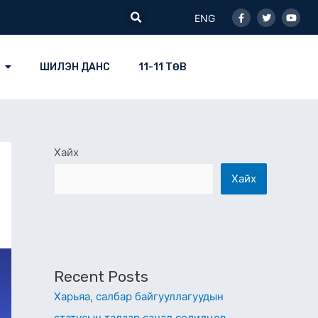
Facebook-
Twitter
Youtu
Search
f
ENG
ШИЛЭН ДАНС
11-11 ТӨВ
Хайх
Хайх
Recent Posts
Харьяа, салбар байгууллагуудын
статусын талаар санал солилцов