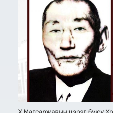
анхны
сайд
Дэчингийн
Дэндэв
Х.Магсаржавын цэрэг буюу Х