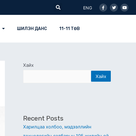
Facebook-
Twitter
Youtu
Search
f
ENG
ШИЛЭН ДАНС
11-11 ТӨВ
Хайх
Хайх
Recent Posts
Харилцаа холбоо, мэдээллийн
технологийн салбарын 105 жилийн ой