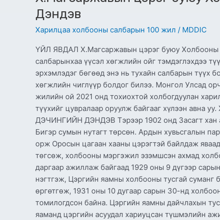
Дэндэв
Харилцаа холбооны салбарын 100 жил
/
MDDIC
ҮЙЛ ЯВДАЛ Х.Магсаржавын цэрэг буюу Холбооны ан
салбарынхаа үүсэл хөгжлийн ойг тэмдэглэхдээ тү
эрхэмлэдэг бөгөөд энэ нь тухайн салбарын түүх б
хөгжлийн чиглүүр болдог билээ. Монгол Улсад ор
жилийн ой 2021 онд тохиохтой холбогдуулан хари
түүхийг цувралаар оруулж байгааг хүлээн авн
ДЭЧИНГИЙН ДЭНДЭВ Тэрээр 1902 онд Засагт хан а
Бигэр сумын нутагт төрсөн. Ардын хувьсгалын пар
орж Оросын цагаан хааны цэрэгтэй байлдаж яваад
төгсөж, холбооны мэргэжил эзэмшсэн ахмад холб
даргаар ажиллаж байгаад 1929 оны 9 дүгээр сарын
нэгтгэж, Цэргийн яамны холбооны тусгай суманг 
өргөтгөж, 1931 оны 10 дугаар сарын 30-нд холбоо
томилогдсон байна. Цэргийн яамны дайчлахын тус
яаманд цэргийн асуудал хариуцсан түшмэлийн аж