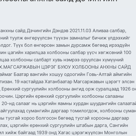
хны сайд Дэчингийн Дэндэв 2021.11.03 Аливаа салбар,
үний туулж өнгөрүүлсэн түүхэн замналыг бичиж үлдээхийг
олдог. Түүх бол өнгөрсөн замын дурсамж бөгөөд ирээдүйн
чин цагийн харилцаа холбооны салбар үүсч хөгжсөний 100
лцаа холбооны салбарт хувь нэмрээ оруулсан хүмүүний
а уу. Х.МАГСАРЖАВЫН ЦЭРЭГ БУЮУ ХОЛБООНЫ АНХНЫ САЙД
ймаг Баатар вангийн хошуу одоогийн Говь-Алтай аймгийн
тизан. 19 настайдаа Хатанбаатар Магсаржавын цэрэгт элсэн
 Ерөнхий сургуулийн холбооны ангид орж суралцаад 1926 о
оочин. Цэргийн ерөнхий сургуулийн холбооны салааны
 20-нд салааг нь цэргийн яамны хурдан шуудангийн салаата
байгуулахад сумангийн даргаар томилогдож, холбооны сума
ны тусгай хороо болгосон бөгөөд тусгай хорооны даргаар
лах, цэргийн ерөнхий сургуулийн штабын дарга, Сангийн
ил хийж байгаад 1939 онд Хагас цэрэгжүүлсэн Монголын