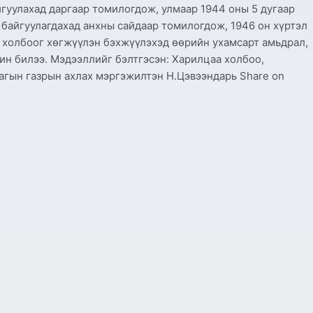
гуулахад даргаар томилогдож, улмаар 1944 оны 5 дугаар
байгуулагдахад анхны сайдаар томилогдож, 1946 он хүртэл
холбоог хөгжүүлэн бэхжүүлэхэд өөрийн ухамсарт амьдрал,
ин билээ. Мэдээллийг бэлтгэсэн: Харилцаа холбоо,
агын газрын ахлах мэргэжилтэн Н.Цэвээндарь Share on