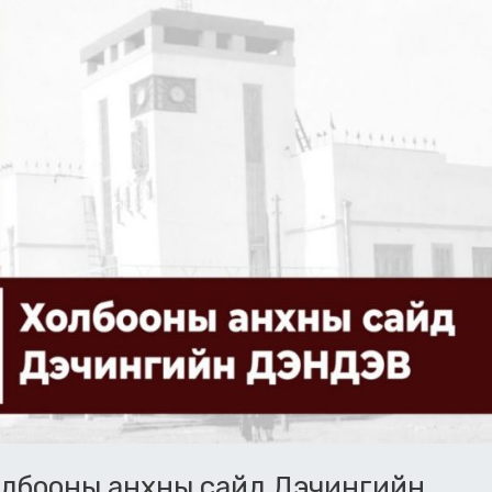
олбооны анхны сайд Дэчингийн