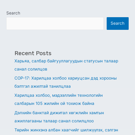
Search
Search
Recent Posts
Харьяа, салбар байгууллагуудын статусын талаар
санал солилцов
СОР-17: Харилцаа холбоо хариуцсан дэд хорооны
бэлтгэл ажилтай танилцлаа
Харилцаа холбоо, мэдээллийн технологийн
салбарын 105 жилийн ой тохиож байна
Дэлхийн банктай дижитал хөгжлийн хамтын
ажиллагааны талаар санал солилцлоо
Төрийн жинхэнэ албан хаагчийг шилжүүлэх, сэлгэн