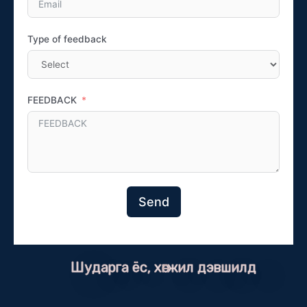
Type of feedback
FEEDBACK
Send
Шударга ёс, хөгжил дэвшилд