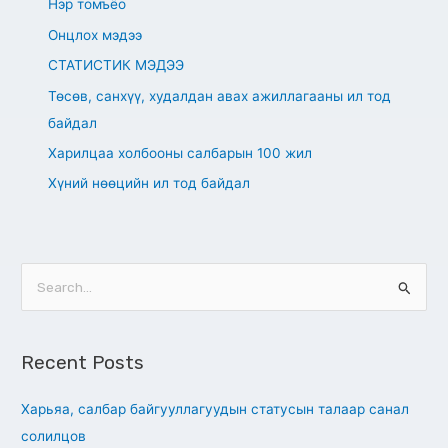
Нэр томъёо
Онцлох мэдээ
СТАТИСТИК МЭДЭЭ
Төсөв, санхүү, худалдан авах ажиллагааны ил тод
байдал
Харилцаа холбооны салбарын 100 жил
Хүний нөөцийн ил тод байдал
S
e
a
Recent Posts
r
c
Харьяа, салбар байгууллагуудын статусын талаар санал
h
солилцов