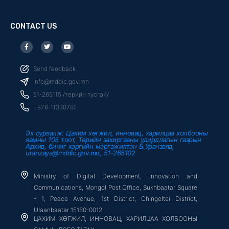
CONTACT US
F
T
Y
a
w
o
c
i
u
e
t
t
b
t
u
Send feedback
o
e
b
o
r
e
info@mddic.gov.mn
k
-
51-265115 /төрийн тусгай/
f
+976-11330781
Эх сурвалж: Цахим хөгжил, инновац, харилцаа холбооны
яамны 105 тоот, Төрийн захиргааны удирдлагын газрын
Архив, бичиг хэргийн мэргэжилтэн Б.Уранзаяа,
uranzaya@mddic.gov.mn, 51-265102
Ministry of Digital Development, Innovation and
Communications, Mongol Post Office, Sukhbaatar Square
- 1, Peace Avenue, 1st District, Chingeltei District,
Ulaanbaatar 15160-0012
ЦАХИМ ХӨГЖИЛ, ИННОВАЦ, ХАРИЛЦАА ХОЛБООНЫ