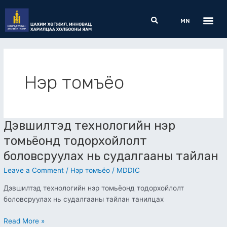
Skip
Me
Search
to
MN
content
Нэр томъёо
Дэвшилтэд технологийн нэр
Дэвшилтэд
технологийн
томьёонд тодорхойлолт
нэр
боловсруулах нь судалгааны тайлан
томьёонд
тодорхойлолт
Leave a Comment
/
Нэр томъёо
/
MDDIC
боловсруулах
Дэвшилтэд технологийн нэр томьёонд тодорхойлолт
нь
боловсруулах нь судалгааны тайлан танилцах
судалгааны
тайлан
Read More »