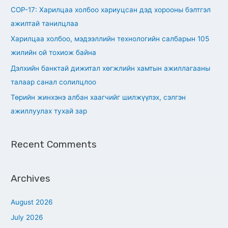
f
СОР-17: Харилцаа холбоо хариуцсан дэд хорооны бэлтгэл
o
ажилтай танилцлаа
r
Харилцаа холбоо, мэдээллийн технологийн салбарын 105
:
жилийн ой тохиож байна
Дэлхийн банктай дижитал хөгжлийн хамтын ажиллагааны
талаар санал солилцлоо
Төрийн жинхэнэ албан хаагчийг шилжүүлэх, сэлгэн
ажиллуулах тухай зар
Recent Comments
Archives
August 2026
July 2026