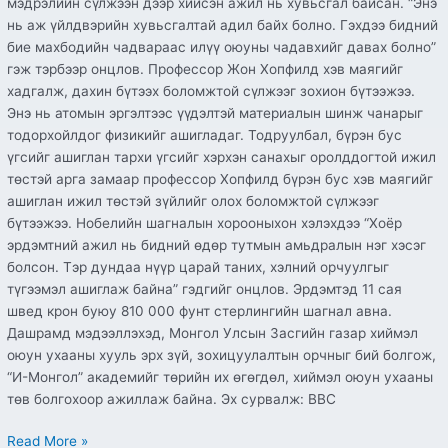
мэдрэлийн сүлжээн дээр хийсэн ажил нь хувьсгал байсан. “Энэ
нь аж үйлдвэрийн хувьсгалтай адил байх болно. Гэхдээ бидний
бие махбодийн чадвараас илүү оюуны чадавхийг давах болно”
гэж тэрбээр онцлов. Профессор Жон Хопфилд хэв маягийг
хадгалж, дахин бүтээх боломжтой сүлжээг зохион бүтээжээ.
Энэ нь атомын эргэлтээс үүдэлтэй материалын шинж чанарыг
тодорхойлдог физикийг ашигладаг. Тодруулбал, бүрэн бус
үгсийг ашиглан тархи үгсийг хэрхэн санахыг оролддогтой ижил
төстэй арга замаар профессор Хопфилд бүрэн бус хэв маягийг
ашиглан ижил төстэй зүйлийг олох боломжтой сүлжээг
бүтээжээ. Нобелийн шагналын хорооныхон хэлэхдээ “Хоёр
эрдэмтний ажил нь бидний өдөр тутмын амьдралын нэг хэсэг
болсон. Тэр дундаа нүүр царай таних, хэлний орчуулгыг
түгээмэл ашиглаж байна” гэдгийг онцлов. Эрдэмтэд 11 сая
швед крон буюу 810 000 фунт стерлингийн шагнал авна.
Дашрамд мэдээллэхэд, Монгол Улсын Засгийн газар хиймэл
оюун ухааны хууль эрх зүй, зохицуулалтын орчныг бий болгож,
“И-Монгол” академийг төрийн их өгөгдөл, хиймэл оюун ухааны
төв болгохоор ажиллаж байна. Эх сурвалж: BBC
Read More »