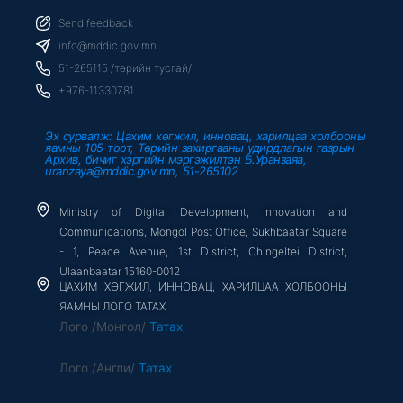
e
t
t
b
t
u
Send feedback
o
e
b
o
r
e
info@mddic.gov.mn
k
-
51-265115 /төрийн тусгай/
f
+976-11330781
Эх сурвалж: Цахим хөгжил, инновац, харилцаа холбооны
яамны 105 тоот, Төрийн захиргааны удирдлагын газрын
Архив, бичиг хэргийн мэргэжилтэн Б.Уранзаяа,
uranzaya@mddic.gov.mn, 51-265102
Ministry of Digital Development, Innovation and
Communications, Mongol Post Office, Sukhbaatar Square
- 1, Peace Avenue, 1st District, Chingeltei District,
Ulaanbaatar 15160-0012
ЦАХИМ ХӨГЖИЛ, ИННОВАЦ, ХАРИЛЦАА ХОЛБООНЫ
ЯАМНЫ ЛОГО ТАТАХ
Лого /Монгол/
Татах
Лого /Англи/
Татах