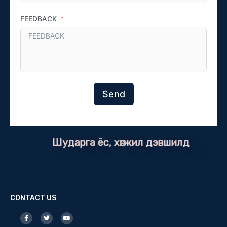
FEEDBACK
Send
Шударга ёс, хөгжил дэвшилд
CONTACT US
F
T
Y
a
w
o
c
i
u