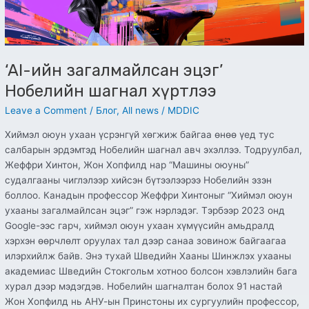
‘AI-ийн загалмайлсан эцэг’
Нобелийн шагнал хүртлээ
Leave a Comment
/
Блог
,
All news
/
MDDIC
Хиймэл оюун ухаан үсрэнгүй хөгжиж байгаа өнөө үед тус
салбарын эрдэмтэд Нобелийн шагнал авч эхэллээ. Тодруулбал,
Жеффри Хинтон, Жон Хопфилд нар “Машины оюуны”
судалгааны чиглэлээр хийсэн бүтээлээрээ Нобелийн эзэн
боллоо. Канадын профессор Жеффри Хинтоныг “Хиймэл оюун
ухааны загалмайлсан эцэг” гэж нэрлэдэг. Тэрбээр 2023 онд
Google-ээс гарч, хиймэл оюун ухаан хүмүүсийн амьдралд
хэрхэн өөрчлөлт оруулах тал дээр санаа зовинож байгаагаа
илэрхийлж байв. Энэ тухай Шведийн Хааны Шинжлэх ухааны
академиас Шведийн Стокгольм хотноо болсон хэвлэлийн бага
хурал дээр мэдэгдэв. Нобелийн шагналтан болох 91 настай
Жон Хопфилд нь АНУ-ын Принстоны их сургуулийн профессор,