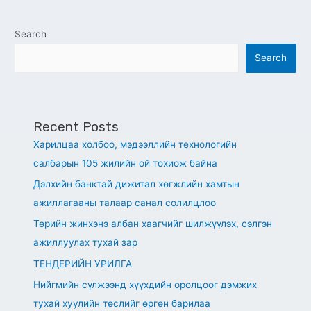
Search
Search
Recent Posts
Харилцаа холбоо, мэдээллийн технологийн
салбарын 105 жилийн ой тохиож байна
Дэлхийн банктай дижитал хөгжлийн хамтын
ажиллагааны талаар санал солилцлоо
Төрийн жинхэнэ албан хаагчийг шилжүүлэх, сэлгэн
ажиллуулах тухай зар
ТЕНДЕРИЙН УРИЛГА
Нийгмийн сүлжээнд хүүхдийн оролцоог дэмжих
тухай хуулийн төслийг өргөн барилаа