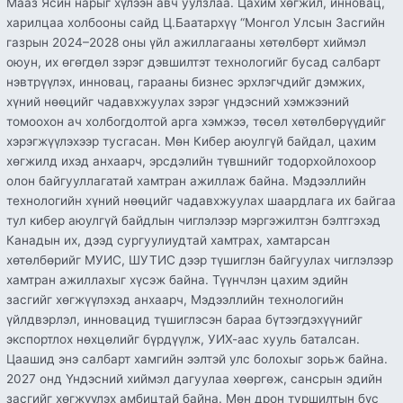
Мааз Ясин нарыг хүлээн авч уулзлаа. Цахим хөгжил, инновац,
харилцаа холбооны сайд Ц.Баатархүү “Монгол Улсын Засгийн
газрын 2024–2028 оны үйл ажиллагааны хөтөлбөрт хиймэл
оюун, их өгөгдөл зэрэг дэвшилтэт технологийг бусад салбарт
нэвтрүүлэх, инновац, гарааны бизнес эрхлэгчдийг дэмжих,
хүний нөөцийг чадавхжуулах зэрэг үндэсний хэмжээний
томоохон ач холбогдолтой арга хэмжээ, төсөл хөтөлбөрүүдийг
хэрэгжүүлэхээр тусгасан. Мөн Кибер аюулгүй байдал, цахим
хөгжилд ихэд анхаарч, эрсдэлийн түвшнийг тодорхойлохоор
олон байгууллагатай хамтран ажиллаж байна. Мэдээллийн
технологийн хүний нөөцийг чадавхжуулах шаардлага их байгаа
тул кибер аюулгүй байдлын чиглэлээр мэргэжилтэн бэлтгэхэд
Канадын их, дээд сургуулиудтай хамтрах, хамтарсан
хөтөлбөрийг МУИС, ШУТИС дээр түшиглэн байгуулах чиглэлээр
хамтран ажиллахыг хүсэж байна. Түүнчлэн цахим эдийн
засгийг хөгжүүлэхэд анхаарч, Мэдээллийн технологийн
үйлдвэрлэл, инновацид түшиглэсэн бараа бүтээгдэхүүнийг
экспортлох нөхцөлийг бүрдүүлж, УИХ-аас хууль баталсан.
Цаашид энэ салбарт хамгийн ээлтэй улс болохыг зорьж байна.
2027 онд Үндэсний хиймэл дагуулаа хөөргөж, сансрын эдийн
засгийг хөгжүүлэх амбицтай байна. Мөн дрон туршилтын бүс