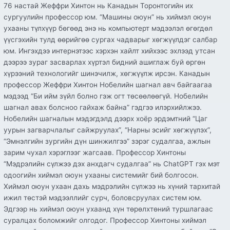
76 настай Жеффри Хинтон нь Канадын Торонтогийн их
сургуулийн профессор юм. “Машины оюун” нь хиймэл оюун
ухааны түлхүүр бөгөөд энэ нь компьютерт мэдээлэл өгөгдөл
үүсгэхийн тулд өөрийгөө сургах чадварыг хөгжүүлдэг салбар
юм. Ингэхдээ интернэтээс хэрхэн хайлт хийхээс эхлээд утсан
дээрээ зураг засварлах хүртэл бидний ашиглаж буй өргөн
хүрээний технологийг шинэчилж, хөгжүүлж ирсэн. Канадын
профессор Жеффри Хинтон Нобелийн шагнал авч байгаагаа
мэдээд “Би ийм зүйл болно гэж огт төсөөлөөгүй. Нобелийн
шагнал авах болсноо гайхаж байна” гэдгээ илэрхийлжээ.
Нобелийн шагналын мэдэгдэлд дээрх хоёр эрдэмтний “Цаг
уурын загварчлалыг сайжруулах”, “Нарны эсийг хөгжүүлэх”,
“Эмнэлгийн зургийн дүн шинжилгээ” зэрэг судалгаа, ажлын
зарим чухал хэрэглээг жагсаав. Профессор Хинтоны
“Мэдрэлийн сүлжээ дэх анхдагч судалгаа” нь ChatGPT гэх мэт
одоогийн хиймэл оюун ухааны системийг бий болгосон.
Хиймэл оюун ухаан дахь мэдрэлийн сүлжээ нь хүний ​​тархитай
ижил төстэй мэдээллийг сурч, боловсруулах систем юм.
Эдгээр нь хиймэл оюун ухаанд хүн төрөлхтөний туршлагаас
суралцах боломжийг олгодог. Профессор Хинтоны хиймэл