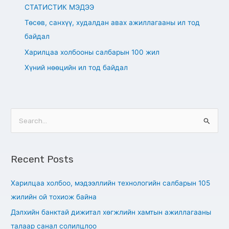
СТАТИСТИК МЭДЭЭ
Төсөв, санхүү, худалдан авах ажиллагааны ил тод
байдал
Харилцаа холбооны салбарын 100 жил
Хүний нөөцийн ил тод байдал
S
e
a
Recent Posts
r
c
Харилцаа холбоо, мэдээллийн технологийн салбарын 105
h
жилийн ой тохиож байна
f
Дэлхийн банктай дижитал хөгжлийн хамтын ажиллагааны
o
талаар санал солилцлоо