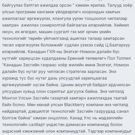
байгуулах бэлтгэл ажилдаа орсон ” хэмээн ярилаа. Талууд хоёр
улсын программ хангамж үйлдвэрлэгч хоорондын хамтын
ажиллагааг өргөжүүлэх, ялангуяа үүлэн тооцоолол чиглэлээр
хамтран ажиллах сонирхолтой байгаагаа илэрхийлэв. Хиймэл
оюун, их өгөгдөл, машин сургалт гэх мэт орчин үеийн
технологийг төрийн үйлчилгээнд ашиглах талаар xамтарсан
төсөл хэрэгжүүлэх боломжийг судлан үзэхээ сайд Ц.Баатархүү
илэрхийлэв. Канадын ГХЯ-ны Энэтхэг-Номхон далайн бүс
нутгийг хариуцсан худалдааны Ерөнхий төлөөлөгч Пол Топпил
“Канадын Засгийн газраас хоёр жилийн өмнө Энэтхэг, Номхон
далайн бүс нутаг руу чиглэсэн стратегиа зарласан. Энэ
хүрээнд тус бүс нутаг дахь улсуудтай харилцаагаа
өргөжүүлэхийг хүсэж байна. Цахим аюулгүй байдал ардчилсан
улсуудын хувьд олон сорилтыг дагуулж байна. Энэ чиглэлд
Монгол Улсын Засгийн газартай хамтарч ажиллахдаа таатай
байх болно. Мөн манай улсын Blackberry компани энэ чиглэлд
найдвартай, дэвшилтэт технологийг Засгийн газруудад санал
болгож байна” хэмээн онцоллоо. Канад Улс нь мэдээллийн
технологийн салбарт үндэстэн дамнасан компаниуд болон
үндэсний хэмжээний олон компаниудтай. Тэдгээр компаниудыг