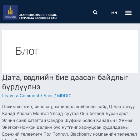
Skip
Me
Search
to
MN
content
Блог
Дата, өгөгдлийн бие даасан байдлыг
Дата,
өгөгдлийн
бүрдүүлнэ
бие
Leave a Comment
/
Блог
/
MDDIC
даасан
байдлыг
Цахим хөгжил, инновац, харилцаа холбооны сайд Ц.Баатархүү
бүрдүүлнэ
Канад Улсаас Монгол Улсад суугаа Онц бөгөөд Бүрэн эрхт
Элчин сайд хатагтай Сандра Шуфани болон Канадын ГХЯ-ны
Энэтхэг-Номхон далайн бүс нутгийг хариуцсан худалдааны
Ерөнхий төлөөлөгч Пол Топпил, Blackberry компанийн төлөөлөл