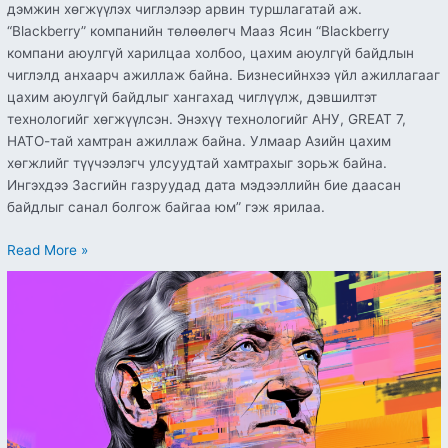
дэмжин хөгжүүлэх чиглэлээр арвин туршлагатай аж.
“Blackberry” компанийн төлөөлөгч Мааз Ясин “Blackberry
компани аюулгүй харилцаа холбоо, цахим аюулгүй байдлын
чиглэлд анхаарч ажиллаж байна. Бизнесийнхээ үйл ажиллагааг
цахим аюулгүй байдлыг хангахад чиглүүлж, дэвшилтэт
технологийг хөгжүүлсэн. Энэхүү технологийг АНУ, GREAT 7,
НАТО-тай хамтран ажиллаж байна. Улмаар Азийн цахим
хөгжлийг түүчээлэгч улсуудтай хамтрахыг зорьж байна.
Ингэхдээ Засгийн газруудад дата мэдээллийн бие даасан
байдлыг санал болгож байгаа юм” гэж ярилаа.
Read More »
‘AI-
ийн
загалмайлсан
эцэг’
Нобелийн
шагнал
хүртлээ