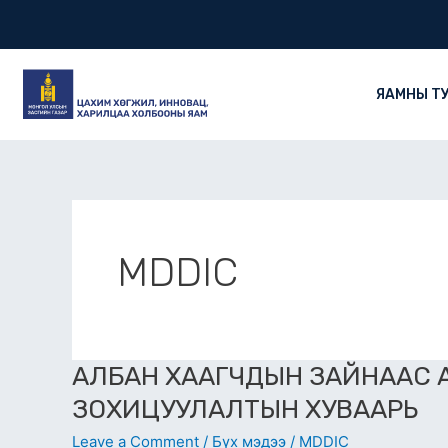
Skip
Post
to
pagination
content
ЯАМНЫ Т
MDDIC
АЛБАН
АЛБАН ХААГЧДЫН ЗАЙНААС 
ХААГЧДЫН
ЗОХИЦУУЛАЛТЫН ХУВААРЬ
ЗАЙНААС
Leave a Comment
/
Бүх мэдээ
/
MDDIC
АЖИЛЛУУЛАХ,