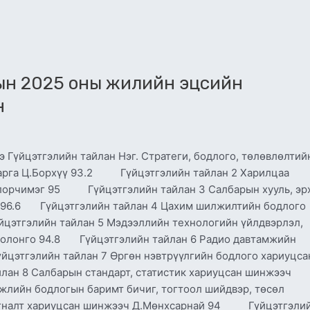
дын 2025 оны жилийн эцсийн
н
э Гүйцэтгэлийн тайлан Нэг. Стратеги, бодлого, төлөвлөлтий
н дарга Ц.Борхүү 93.2 Гүйцэтгэлийн тайлан 2 Харилцаа
олорчимэг 95 Гүйцэтгэлийн тайлан 3 Салбарын хууль, эр
о 96.6 Гүйцэтгэлийн тайлан 4 Цахим шилжилтийн бодлого
йцэтгэлийн тайлан 5 Мэдээллийн технологийн үйлдвэрлэл,
Солонго 94.8 Гүйцэтгэлийн тайлан 6 Радио давтамжийн
йцэтгэлийн тайлан 7 Өргөн нэвтрүүлгийн бодлого хариуцса
ан 8 Салбарын стандарт, статистик хариуцсан шинжээч
лийн бодлогын баримт бичиг, тогтоол шийдвэр, төсөл
йлагналт хариуцсан шинжээч Д.Мөнхсарнай 94 Гүйцэтгэли