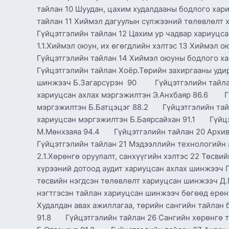
тайлан 10 Шуудан, цахим худалдааны бодлого хар
тайлан 11 Хиймэл дагуулын сүлжээний төлөвлөл
Гүйцэтгэлийн тайлан 12 Цахим ур чадвар хариу
1.1.Хиймэл оюун, их өгөгдлийн хэлтэс 13 Хиймэл 
Гүйцэтгэлийн тайлан 14 Хиймэл оюуны бодлого 
Гүйцэтгэлийн тайлан Хоёр.Төрийн захиргааны удир
шинжээч Б.Загарсүрэн 90 Гүйцэтгэлийн тайлан 
хариуцсан ахлах мэргэжилтэн Э.Анхбаяр 86.6 Гү
мэргэжилтэн Б.Батцэцэг 88.2 Гүйцэтгэлийн тайл
хариуцсан мэргэжилтэн Б.Баярсайхан 91.1 Гүйцэ
М.Мөнхзаяа 94.4 Гүйцэтгэлийн тайлан 20 Архив
Гүйцэтгэлийн тайлан 21 Мэдээллийн технологий
2.1.Хөрөнгө оруулалт, санхүүгийн хэлтэс 22 Төсви
хүрээний дотоод аудит хариуцсан ахлах шинжэ
төсвийн нэгдсэн төлөвлөлт хариуцсан шинжээч 
нэгтгэсэн тайлан хариуцсан шинжээч бөгөөд ерө
Худалдан авах ажиллагаа, төрийн сангийн тайлан
91.8 Гүйцэтгэлийн тайлан 26 Сангийн хөрөнгө т