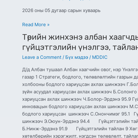
УЯН
2026 оны 05 дугаар сарын хуваарь
ХАТАН
ЦАГИЙН
Read More »
ЗОХИЦУУЛАЛТЫН
ХУВААРЬ
Төрийн
Төрийн жинхэнэ албан хаагч
жинхэнэ
гүйцэтгэлийн үнэлгээ, тайла
албан
Leave a Comment
/
Бүх мэдээ
/
MDDIC
хаагчдын
2025
Д/д Албан тушаал Албан хаагчийн овог, нэр Үнэлгэ
оны
газар 1 Стратеги, бодлого, төлөвлөлтийн газры
жилийн
холбооны бодлого хариуцсан ахлах шинжээч Г.Б
эцсийн
зүйн асуудал хариуцсан ахлах шинжээч Б.Солонг
гүйцэтгэлийн
хариуцсан ахлах шинжээч Ч.Болор-Эрдэнэ 95.9 Гү
үнэлгээ,
инновацын бодлого хариуцсан ахлах шинжээч М.
тайлан
бодлого хариуцсан шинжээч С.Онончимэг 95.1 Гү
шинжээч Э.Оюун-Эрдэнэ 94.4 Гүйцэтгэлийн тайл
Б.Нинж-Эрдэнэ 91.9 Гүйцэтгэлийн тайлан 9 Хөгж
хөтөлбөрийн хэрэгжилт, нэгдсэн төлөвлөлт, та