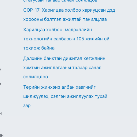
СОР-17: Харилцаа холбоо хариуцсан дэд
хорооны бэлтгэл ажилтай танилцлаа
Харилцаа холбоо, мэдээллийн
технологийн салбарын 105 жилийн ой
тохиож байна
Дэлхийн банктай дижитал хөгжлийн
хамтын ажиллагааны талаар санал
н
солилцлоо
х
Төрийн жинхэнэ албан хаагчийг
шилжүүлэх, сэлгэн ажиллуулах тухай
зар
н
йн