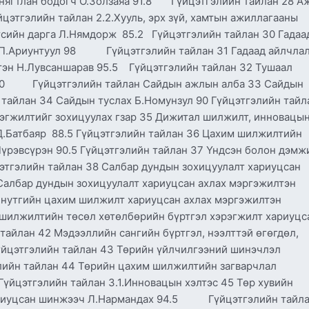
нягтлан бодогч О.Золзаяа 91.8 Гүйцэтгэлийн тайлан 28 А
гэлийн тайлан 2.2.Хууль, эрх зүй, хамтын ажиллагааны
лтсийн дарга Л.Нямдорж 85.2 Гүйцэтгэлийн тайлан 30 Гадаа
 П.Ариунтуул 98 Гүйцэтгэлийн тайлан 31 Гадаад айлчлал
тэн Н.Лувсаншарав 95.5 Гүйцэтгэлийн тайлан 32 Тушаал
 90 Гүйцэтгэлийн тайлан Сайдын ажлын алба 33 Сайдын
 тайлан 34 Сайдын туслах Б.Номунзул 90 Гүйцэтгэлийн тайл
эгжилтийг зохицуулах гзар 35 Дижитал шилжилт, инновацы
Д.Батбаяр 88.5 Гүйцэтгэлийн тайлан 36 Цахим шилжилтийн
үрэвсүрэн 90.5 Гүйцэтгэлийн тайлан 37 Үндсэн болон дэмж
этгэлийн тайлан 38 Салбар дундын зохицуулалт хариуцсан
 Салбар дундын зохицуулалт хариуцсан ахлах мэргэжилтэн
 нутгийн цахим шилжилт хариуцсан ахлах мэргэжилтэн
 шилжилтийн төсөл хөтөлбөрийн бүртгэл хэрэгжилт хариуцс
тайлан 42 Мэдээллийн сангийн бүртгэл, нээлттэй өгөгдөл,
үйцэтгэлийн тайлан 43 Төрийн үйлчилгээний шинэчлэл
лийн тайлан 44 Төрийн цахим шилжилтийн загварчлал
тгэлийн тайлан 3.1.Инновацын хэлтэс 45 Төр хувийн
хариуцсан шинжээч Л.Нармандах 94.5 Гүйцэтгэлийн тайл