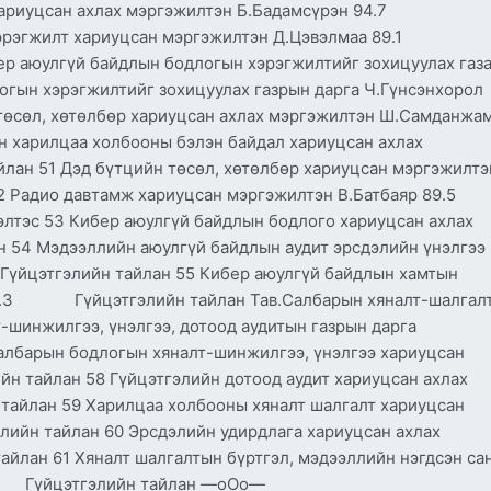
т хариуцсан ахлах мэргэжилтэн Б.Бадамсүрэн 94.7
н хэрэгжилт хариуцсан мэргэжилтэн Д.Цэвэлмаа 89.1
ер аюулгүй байдлын бодлогын хэрэгжилтийг зохицуулах газ
огын хэрэгжилтийг зохицуулах газрын дарга Ч.Гүнсэнхорол
өл, хөтөлбөр хариуцсан ахлах мэргэжилтэн Ш.Самданжа
харилцаа холбооны бэлэн байдал хариуцсан ахлах
ан 51 Дэд бүтцийн төсөл, хөтөлбөр хариуцсан мэргэжилтэ
 Радио давтамж хариуцсан мэргэжилтэн В.Батбаяр 89.
элтэс 53 Кибер аюулгүй байдлын бодлого хариуцсан ахлах
4 Мэдээллийн аюулгүй байдлын аудит эрсдэлийн үнэлгээ
йцэтгэлийн тайлан 55 Кибер аюулгүй байдлын хамтын
90.3 Гүйцэтгэлийн тайлан Тав.Салбарын хяналт-шалгалт
т-шинжилгээ, үнэлгээ, дотоод аудитын газрын дарга
барын бодлогын хяналт-шинжилгээ, үнэлгээ хариуцсан
 тайлан 58 Гүйцэтгэлийн дотоод аудит хариуцсан ахлах
лан 59 Харилцаа холбооны хяналт шалгалт хариуцсан
йн тайлан 60 Эрсдэлийн удирдлага хариуцсан ахлах
н 61 Хяналт шалгалтын бүртгэл, мэдээллийн нэгдсэн са
.6 Гүйцэтгэлийн тайлан —оОо—