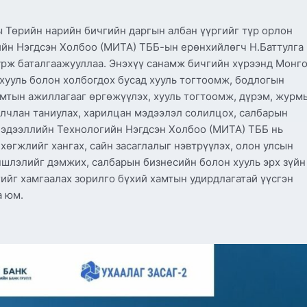
 Төрийн нарийн бичгийн даргын албан үүргийг түр орлон
ийн Нэгдсэн Холбоо (МИТА) ТББ-ын ерөнхийлөгч Н.Баттулга
урж баталгаажууллаа. Энэхүү санамж бичгийн хүрээнд Монг
хууль болон холбогдох бусад хууль тогтоомж, бодлогын
амтын ажиллагааг өргөжүүлэх, хууль тогтоомж, дүрэм, журм
алчлан таниулах, харилцан мэдээлэл солилцох, салбарын
эдээллийн Технологийн Нэгдсэн Холбоо (МИТА) ТББ нь
өгжлийг хангах, сайн засаглалыг нэвтрүүлэх, олон улсын
ншлэлийг дэмжих, салбарын бизнесийн болон хууль эрх зүйн
ийг хамгаалах зорилго бүхий хамтын удирдлагатай үүсгэн
а юм.