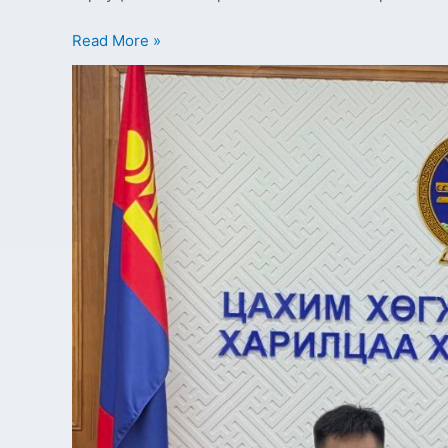
Read More »
МЭДЭЭЛЛИЙН
ТЕХНОЛОГИЙН
НЭГДСЭН
ХОЛБОО
(МИТА)
ТББ-
ТАЙ
ХАМТРАН
АЖИЛЛАХ
САНАМЖ
БИЧИГ
БАЙГУУЛЛАА