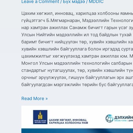
Leave a Comment
/
Бүх мэдээ
/
MDDIC
Цахим хөгжил, инновац, харилцаа холбооны яамны
гүйцэтгэгч Б.Мягмарнаран, Мэдээллийн Технолог
нар хамтран ажиллах Санамж бичигт гарын үсэг з
Улсын Нийтийн мэдээллийн ил тод байдлын тухай 
баримт бичигт нийцүүлэн төр, хувийн хэвшлийн х
хувийн хэвшлийн байгууллага болон иргэдэд сурт
цахимжилтыг хөгжүүлэхэд хамтран ажиллах юм. М
Монгол Улсын мэдээллийн технологийн салбарын х
стандартыг нутагшуулах, төр, хувийн хэвшлийн тү
орчныг эрүүлжүүлэх, гишүүн байгууллагын эрх ашг
байгуулагдсан мэргэжлийн төрийн бус байгууллаг
Read More »
Цахим
хөгжил,
инновац,
харилцаа