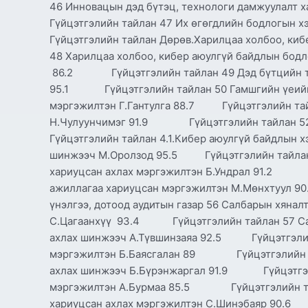
46 Инновацын дэд бүтэц, технологи дамжуулал
Гүйцэтгэлийн тайлан 47 Их өгөгдлийн бодлогы
Гүйцэтгэлийн тайлан Дөрөв.Харилцаа холбоо, киб
48 Харилцаа холбоо, кибер аюулгүй байдлын бодл
86.2 Гүйцэтгэлийн тайлан 49 Дэд бүтцийн төс
95.1 Гүйцэтгэлийн тайлан 50 Гамшгийн үеийн 
мэргэжилтэн Г.Гантулга 88.7 Гүйцэтгэлийн тайл
Н.Чулуунчимэг 91.9 Гүйцэтгэлийн тайлан 52
Гүйцэтгэлийн тайлан 4.1.Кибер аюулгүй байдлын х
шинжээч М.Оролзод 95.5 Гүйцэтгэлийн тайлан 5
хариуцсан ахлах мэргэжилтэн Б.Ундрал 91.2 Гү
ажиллагаа хариуцсан мэргэжилтэн М.Мөнхтуул 
үнэлгээ, дотоод аудитын газар 56 Салбарын хянал
С.Цагаанхүү 93.4 Гүйцэтгэлийн тайлан 57 Сал
ахлах шинжээч А.Түвшинзаяа 92.5 Гүйцэтгэлийн
мэргэжилтэн Б.Баясгалан 89 Гүйцэтгэлийн тай
ахлах шинжээч Б.Бүрэнжаргал 91.9 Гүйцэтгэли
мэргэжилтэн А.Бурмаа 85.5 Гүйцэтгэлийн тайла
хариуцсан ахлах мэргэжилтэн С.Шинэбаяр 90