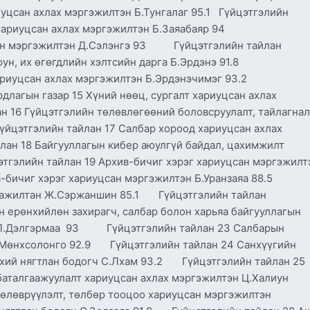
иуцсан ахлах мэргэжилтэн Б.Тунгалаг 95.1 Гүйцэтгэлийн
т хариуцсан ахлах мэргэжилтэн Б.Заяабаяр 94
цсан мэргэжилтэн Д.Сэлэнгэ 93 Гүйцэтгэлийн тайлан
оюун, их өгөгдлийн хэлтсийн дарга Б.Эрдэнэ 91.8
хариуцсан ахлах мэргэжилтэн Б.Эрдэнэчимэг 93.2
длагын газар 15 Хүний нөөц, сургалт хариуцсан ахлах
16 Гүйцэтгэлийн төлөвлөгөөний боловсруулалт, тайлагнал
йцэтгэлийн тайлан 17 Салбар хороод хариуцсан ахлах
ан 18 Байгууллагын кибер аюулгүй байдал, цахимжилт
тгэлийн тайлан 19 Архив-бичиг хэрэг хариуцсан мэргэжилт
-бичиг хэрэг хариуцсан мэргэжилтэн Б.Уранзаяа 88.5
н ажилтан Ж.Сэржаншин 85.1 Гүйцэтгэлийн тайлан
йн ерөнхийлөн захирагч, салбар болон харьяа байгууллагын
эч П.Дэлгэрмаа 93 Гүйцэтгэлийн тайлан 23 Салбарын
Д.Мөнхсолонго 92.9 Гүйцэтгэлийн тайлан 24 Санхүүгийн
нхий нягтлан бодогч С.Лхам 93.2 Гүйцэтгэлийн тайлан 25
 баталгаажуулалт хариуцсан ахлах мэргэжилтэн Ц.Халиун
өлөврүүлэлт, төлбөр тооцоо хариуцсан мэргэжилтэн