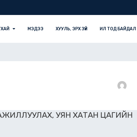
УХАЙ
МЭДЭЭ
ХУУЛЬ, ЭРХ ЗҮЙ
ИЛ ТОД БАЙДАЛ
АЖИЛЛУУЛАХ, УЯН ХАТАН ЦАГИЙН