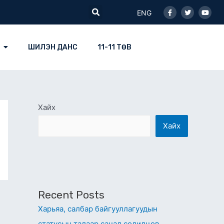
Facebook-
Twitter
Youtu
Search
f
ENG
ШИЛЭН ДАНС
11-11 ТӨВ
Хайх
Хайх
Recent Posts
Харьяа, салбар байгууллагуудын
статусын талаар санал солилцов