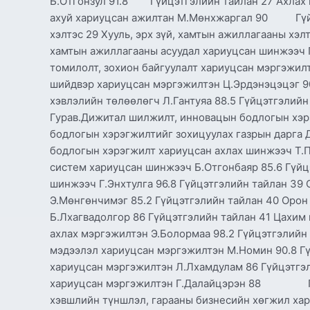
Б.Отгонзул 91.8 Гүйцэтгэлийн тайлан 27 Ахлах 
ахуй хариуцсан ажилтан М.Мөнхжаргал 90 Гүйцэт
хэлтэс 29 Хууль, эрх зүй, хамтын ажиллагааны хэ
хамтын ажиллагааны асуудал хариуцсан шинжээч
томилолт, зохион байгуулалт хариуцсан мэргэжил
шийдвэр хариуцсан мэргэжилтэн Ц.Эрдэнэцэцэг
хэвлэлийн төлөөлөгч Л.Гантуяа 88.5 Гүйцэтгэлийн
Гурав.Дижитал шилжилт, инновацын бодлогын хэр
бодлогын хэрэгжилтийг зохицуулах газрын дарга 
бодлогын хэрэгжилт хариуцсан ахлах шинжээч Т.П
систем хариуцсан шинжээч Б.Отгонбаяр 85.6 Гүйц
шинжээч Г.Энхтулга 96.8 Гүйцэтгэлийн тайлан 39
Э.Мөнгөнчимэг 85.2 Гүйцэтгэлийн тайлан 40 Орон
Б.Лхагвадолгор 86 Гүйцэтгэлийн тайлан 41 Цахим
ахлах мэргэжилтэн Э.Болормаа 98.2 Гүйцэтгэлийн 
мэдээлэл хариуцсан мэргэжилтэн М.Номин 90.8 Г
хариуцсан мэргэжилтэн Л.Лхамдулам 86 Гүйцэтгэ
хариуцсан мэргэжилтэн Г.Далайцэрэн 88 Гүйцэ
хэвшлийн түншлэл, гарааны бизнесийн хөгжил 