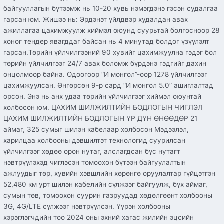
байгууллагын бүтээмж нь 10-20 хувь нэмэгдэнэ гэсэн судалгаа
гарсан юм. Жишээ нь: Эрдэнэт үйлдвэр худалдан авах
ажиллагаа цахимжуулж хиймэл оюунд суурьтай болгосноор 28
хоног тендер явагддаг байсан нь 4 минутад болдог үзүүлэлт
гарсан.Төрийн үйлчилгээний 90 хувийг цахимжуулна гэдэг бол
төрийн үйлчилгээг 24/7 авах боломж бүрдэнэ гэдгийг дахин
онцолмоор байна. Одоогоор “И монгол”-оор 1278 үйлчилгээг
цахимжуулсан. Өнгөрсөн 9-р сард “И монгол 5.0” ашиглалтад
орсон. Энэ нь анх удаа төрийн үйлчилгээг хиймэл оюунтай
холбосон юм. ЦАХИМ ШИЛЖИЛТИЙН БОДЛОГЫН ЧИГЛЭЛ
ЦАХИМ ШИЛЖИЛТИЙН БОДЛОГЫН ҮР ДҮН ӨНӨӨДӨР 21
аймаг, 325 сумыг шилэн кабелаар холбосон Мэдээлэл,
харилцаа холбооны дэвшилтэт технологид суурилсан
үйлчилгээг хөдөө орон нутаг, алслагдсан бүс нутагт
нэвтрүүлэхэд чиглэсэн томоохон бүтээн байгуулалтын
ажлуудыг төр, хувийн хэвшлийн хөрөнгө оруулалтар гүйцэтгэн
52,480 км урт шилэн кабелийн сүлжээг байгуулж, бүх аймаг,
сумын төв, томоохон суурин газруудад хөдөлгөөнт холбооны
3G, 4G/LTE сүлжээг нэвтрүүлсэн. Үүрэн холбооны
хэрэглэгчдийн тоо 2024 оны эхний хагас жилийн эцсийн