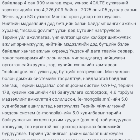
байдлаар 4 сая 909 мянгад хүрч, үүнээс 4G/LTE сүлжээний
хэрэглэгчдийн тоо 4,226,009 байна. 2025 оны 05 дугаар сарын
16-ны өдөр 5G сүлжээг Монгол орон даяар нэвтрүүлсэн.
Нийтийн мэдээллийн дэд бүтцийн бэлэн байдлыг хангах ажлын
хүрээнд “mcloud.gov.mn” үүлэн дэд бүтцийг нэвтрүүлсэн.
Төрийн үйл ажиллагаа, үйлчилгээг цахим хэлбэрт шилжүүлэх
ажлыг эрчимжүүлж, нийтийн мэдээллийн дэд бүтцийн бэлэн
байдлыг хангах ажлын хүрээнд Үндэсний дата төвийн сервер,
тоног төхөөрөмжийг олон улсын чиг хандлагад нийцүүлэн
өргөтгөн сайжруулж, төр, хувийн хэвшлийн хамтарсан
“mcloud.gov.mn” үүлэн дэд бүтцийг нэвтрүүлсэн. Мөн үндсэн
болон дэмжих системийн тасралтгүй, найдвартай байдлыг
хангаж, Төрийн мэдээлэл солилцооны систем /ХУР/-д төрийн
178, хувийн хэвшлийн 481 байгууллага холбогдож, 4,6 тэрбум
мэдээллийг амжилттай солилцсон. (e-mongolia.mn)-ийн 5.0
хувилбарыг ашиглалтад нэвтрүүллээ Төрийн үйлчилгээний
нэгдсэн систем (e-mongolia)-ийн 5.0 хувилбарыг төрийн
байгууллагын нэгдсэн цахим хуудас (gov.mn)-тай уялдуулан
хөгжүүлж, төр иргэнтэй нэг цонхоор харьцах боломжийг
бүрдүүллээ. Төрийн үйлчилгээг цахим хэлбэрт шилжүүлэн