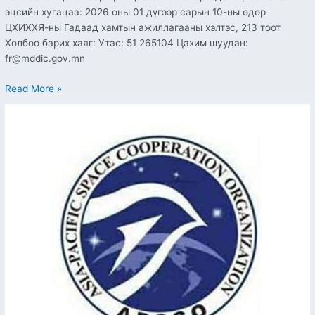
эцсийн хугацаа: 2026 оны 01 дүгээр сарын 10-ны өдөр
ЦХИХХЯ-ны Гадаад хамтын ажиллагааны хэлтэс, 213 тоот
Холбоо барих хаяг: Утас: 51 265104 Цахим шуудан:
fr@mddic.gov.mn
Read More »
БНХАУ-
ын
Бейхангийн
их
сургуулийн
доктор,
магистрын
тэтгэлэгт
хөтөлбөрийн
сонгон
шалгаруулалт
зарлагдаж
байна.