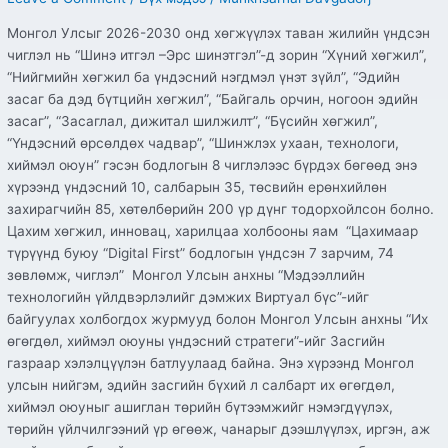
Монгол Улсыг 2026-2030 онд хөгжүүлэх таван жилийн үндсэн
чиглэл нь “Шинэ итгэл –Эрс шинэтгэл”-д зорин “Хүний хөгжил”,
“Нийгмийн хөгжил ба үндэсний нэгдмэл үнэт зүйл”, “Эдийн
засаг ба дэд бүтцийн хөгжил”, “Байгаль орчин, ногоон эдийн
засаг”, “Засаглал, дижитал шилжилт”, “Бүсийн хөгжил”,
“Үндэсний өрсөлдөх чадвар”, “Шинжлэх ухаан, технологи,
хиймэл оюун” гэсэн бодлогын 8 чиглэлээс бүрдэх бөгөөд энэ
хүрээнд үндэсний 10, салбарын 35, төсвийн ерөнхийлөн
захирагчийн 85, хөтөлбөрийн 200 үр дүнг тодорхойлсон болно.
Цахим хөгжил, инновац, харилцаа холбооны яам “Цахимаар
түрүүнд буюу “Digital First” бодлогын үндсэн 7 зарчим, 74
зөвлөмж, чиглэл” Монгол Улсын анхны “Мэдээллийн
технологийн үйлдвэрлэлийг дэмжих Виртуал бүс”-ийг
байгуулах холбогдох журмууд болон Монгол Улсын анхны “Их
өгөгдөл, хиймэл оюуны үндэсний стратеги”-ийг Засгийн
газраар хэлэлцүүлэн батлуулаад байна. Энэ хүрээнд Монгол
улсын нийгэм, эдийн засгийн бүхий л салбарт их өгөгдөл,
хиймэл оюуныг ашиглан төрийн бүтээмжийг нэмэгдүүлэх,
төрийн үйлчилгээний үр өгөөж, чанарыг дээшлүүлэх, иргэн, аж