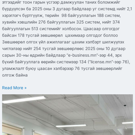
этгээдийг тоон гарын үсгээр дамжуулан таних боломжийг
бүрдүүлсэн ба 2025 оны 3 дугаар байдлаар уг системд нийт 2,1
хэрэглэгч бүртгүүлж, төрийн 98 байгууллагын 188 систем,
хувийн хэвшлийн 276 байгууллагын 325 систем, нийт 374
байгууллагын 513 системийг холбосон. Цаасаар олгогдог
байсан 178 тусгай зөвшөөрөл цахимаар олгодог боллоо
Зөвшөөрөл олгох үйл ажиллагааг цахим хэлбэрт шилжүүлэх
чиглэлээр нийт 254 тусгай зөвшөөрлөөс 2025 оны 10 дугаар
сарын 30-ны өдрийн байдлаар “e-business.mn”-ээр 44, эрх
бүхий байгууллага өөрийн системээр 134 (“license.mn”-ээр 76),
уламжлалт буюу цаасан хэлбэрээр 76 тусгай зөвшөөрлийг
олгож байна
Read More »
ЦХИХХЯ
“Төрийн
байгууллагын
архив,
албан
хэрэг