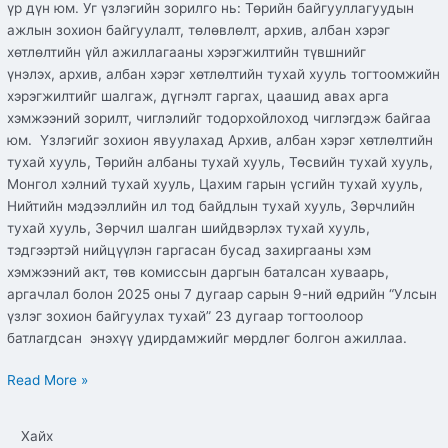
үр дүн юм. Уг үзлэгийн зорилго нь: Төрийн байгууллагуудын
ажлын зохион байгуулалт, төлөвлөлт, архив, албан хэрэг
хөтлөлтийн үйл ажиллагааны хэрэгжилтийн түвшнийг
үнэлэх, архив, албан хэрэг хөтлөлтийн тухай хууль тогтоомжийн
хэрэгжилтийг шалгаж, дүгнэлт гаргах, цаашид авах арга
хэмжээний зорилт, чиглэлийг тодорхойлоход чиглэгдэж байгаа
юм. Үзлэгийг зохион явуулахад Архив, албан хэрэг хөтлөлтийн
тухай хууль, Төрийн албаны тухай хууль, Төсвийн тухай хууль,
Монгол хэлний тухай хууль, Цахим гарын үсгийн тухай хууль,
Нийтийн мэдээллийн ил тод байдлын тухай хууль, Зөрчлийн
тухай хууль, Зөрчил шалган шийдвэрлэх тухай хууль,
тэдгээртэй нийцүүлэн гаргасан бусад захиргааны хэм
хэмжээний акт, төв комиссын даргын баталсан хуваарь,
аргачлал болон 2025 оны 7 дугаар сарын 9-ний өдрийн “Улсын
үзлэг зохион байгуулах тухай” 23 дугаар тогтоолоор
батлагдсан энэхүү удирдамжийг мөрдлөг болгон ажиллаа.
Read More »
Хайх