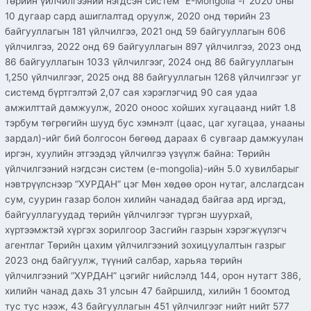
төрийн үйлчилгээний нэгдсэн систем “E-Mongolia”-г 2020 оны
10 дугаар сард ашиглалтад оруулж, 2020 онд төрийн 23
байгууллагын 181 үйлчилгээ, 2021 онд 59 байгууллагын 606
үйлчилгээ, 2022 онд 69 байгууллагын 897 үйлчилгээ, 2023 онд
86 байгууллагын 1033 үйлчилгээг, 2024 онд 86 байгууллагын
1,250 үйлчилгээг, 2025 онд 88 байгууллагын 1268 үйлчилгээг уг
системд бүртгэлтэй 2,07 сая хэрэглэгчид 90 сая удаа
амжилттай дамжуулж, 2020 оноос хойших хугацаанд нийт 1.8
тэрбум төгрөгийн шууд бус хэмнэлт (цаас, цаг хугацаа, унааны
зардал)-ийг бий болгосон бөгөөд дараах 6 сувгаар дамжуулан
иргэн, хуулийн этгээдэд үйлчилгээ үзүүлж байна: Төрийн
үйлчилгээний нэгдсэн систем (e-mongolia)-ийн 5.0 хувилбарыг
нэвтрүүлснээр “ХУРДАН” цэг Мөн хөдөө орон нутаг, алслагдсан
сум, суурин газар болон хилийн чанадад байгаа ард иргэд,
байгууллагуудад төрийн үйлчилгээг түргэн шуурхай,
хүртээмжтэй хүргэх зорилгоор Засгийн газрын хэрэгжүүлэгч
агентлаг Төрийн цахим үйлчилгээний зохицуулалтын газрыг
2023 онд байгуулж, түүний салбар, харьяа төрийн
үйлчилгээний “ХУРДАН” цэгийг нийслэлд 144, орон нутагт 386,
хилийн чанад дахь 31 улсын 47 байршилд, хилийн 1 боомтод
тус тус нээж, 43 байгууллагын 451 үйлчилгээг нийт нийт 577