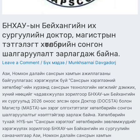
БНХАУ-ын Бейхангийн их
сургуулийн доктор, магистрын
тэтгэлэгт хөтөлбөрийн сонгон
шалгаруулалт зарлагдаж байна.
Leave a Comment
/
Бүх мэдээ
/
Munkhsarnai Davgadorj
Ази, Номхон далайн сансрын хамтын ажиллагааны
байгууллагаас хэрэгжүүлж буй “Сансрын хэрэглээний
хөтөлбөр”-ийн хүрээнд сансрын технологийн хөгжлийг дэмжих,
хүний нөөцийг чадавхжуулах зорилгоор БНХАУ-ын Бейхангийн
их сургуульд 2026 оноос элсэн орох Доктор (DOCSTA) болон
Магистр (MASTA)-ын зэрэг олгохтэтгэлэг хөтөлбөрийн сонгон
шалгаруулалтыг нээлттэйгээр зарлаж байна. Хөтөлбөрийн
тухай: НҮБ-ын “Сансрын хэрэглээ” хөтөлбөрийн зөвлөмжүүдийг
хэрэгжүүлэх зорилгоор БНХАУ-ын Бэйхангийн их сургуулийн
санаачилгаар Ази, Номхон далайн сансрын хамтын