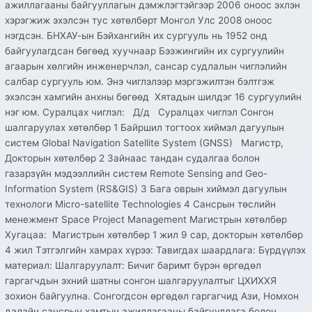
ажиллагааны байгууллагын дэмжлэгтэйгээр 2006 оноос эхлэн
хэрэгжиж эхэлсэн тус хөтөлбөрт Монгол Улс 2008 оноос
нэгдсэн. БНХАУ-ын Бэйхангийн их сургууль нь 1952 онд
байгуулагдсан бөгөөд хуучнаар Бээжингийн их сургуулийн
агаарын хөлгийн инженерчлэл, сансар судлалын чиглэлийн
салбар сургууль юм. Энэ чиглэлээр мэргэжилтэн бэлтгэж
эхэлсэн хамгийн анхны бөгөөд Хятадын шилдэг 16 сургуулийн
нэг юм. Суралцах чиглэл: Д/д Суралцах чиглэл Сонгон
шалгаруулах хөтөлбөр 1 Байршил тогтоох хиймэл дагуулын
систем Global Navigation Satellite System (GNSS) Магистр,
Докторын хөтөлбөр 2 Зайнаас тандан судалгаа болон
газарзүйн мэдээллийн систем Remote Sensing and Geo-
Information System (RS&GIS) 3 Бага оврын хиймэл дагуулын
технологи Micro-satellite Technologies 4 Сансрын төслийн
менежмент Space Project Management Магистрын хөтөлбөр
Хугацаа: Магистрын хөтөлбөр 1 жил 9 сар, докторын хөтөлбөр
4 жил Тэтгэлгийн хамрах хүрээ: Тавигдах шаардлага: Бүрдүүлэх
материал: Шалгаруулалт: Бичиг баримт бүрэн өргөдөл
гаргагчдын эхний шатны сонгон шалгаруулалтыг ЦХИХХЯ
зохион байгуулна. Сонгогдсон өргөдөл гаргагчид Ази, Номхон
далайн сансрын хамтын ажиллагааны байгууллага болон