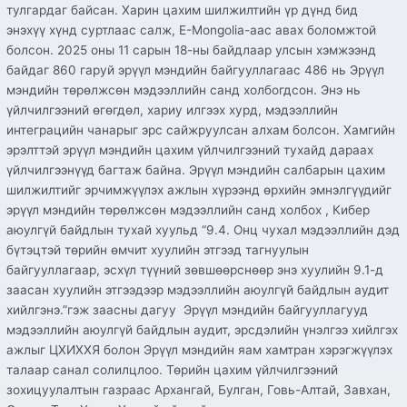
тулгардаг байсан. Харин цахим шилжилтийн үр дүнд бид
энэхүү хүнд суртлаас салж, E-Mongolia-аас авах боломжтой
болсон. 2025 оны 11 сарын 18-ны байдлаар улсын хэмжээнд
байдаг 860 гаруй эрүүл мэндийн байгууллагаас 486 нь Эрүүл
мэндийн төрөлжсөн мэдээллийн санд холбогдсон. Энэ нь
үйлчилгээний өгөгдөл, хариу илгээх хурд, мэдээллийн
интеграцийн чанарыг эрс сайжруулсан алхам болсон. Хамгийн
эрэлттэй эрүүл мэндийн цахим үйлчилгээний тухайд дараах
үйлчилгээнүүд багтаж байна. Эрүүл мэндийн салбарын цахим
шилжилтийг эрчимжүүлэх ажлын хүрээнд өрхийн эмнэлгүүдийг
эрүүл мэндийн төрөлжсөн мэдээллийн санд холбох , Кибер
аюулгүй байдлын тухай хуульд “9.4. Онц чухал мэдээллийн дэд
бүтэцтэй төрийн өмчит хуулийн этгээд тагнуулын
байгууллагаар, эсхүл түүний зөвшөөрснөөр энэ хуулийн 9.1-д
заасан хуулийн этгээдээр мэдээллийн аюулгүй байдлын аудит
хийлгэнэ.”гэж заасны дагуу Эрүүл мэндийн байгууллагууд
мэдээллийн аюулгүй байдлын аудит, эрсдэлийн үнэлгээ хийлгэх
ажлыг ЦХИХХЯ болон Эрүүл мэндийн яам хамтран хэрэгжүүлэх
талаар санал солилцлоо. Төрийн цахим үйлчилгээний
зохицуулалтын газраас Архангай, Булган, Говь-Алтай, Завхан,