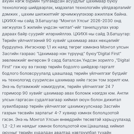
ахуйн нэгж бүрийн тулгамдсан асуудлыг цахимаар буюу
технологиор шийдвэрлэх, мэдээлэл технологийн үйлдвэрлэлийг
дэмжих , цахим шилжилтийг эрчимжүүлэхээр ажиллаж байна.
ЦХИХХ-ны сайд Э.Батшугар “Монгол Улсыг 2026-2030 онд
хөгжүүлэх 5 жилийн үндсэн чиглэл”-ийг танилцуулах үеэр
дараах байр суурийг илэрхийллээ. ЦХИХХ-ны сайд Э.Батшугар:
Төрийн үйлчилгээний 90 хувийг цахимаар авах нөхцөлийг
бүрдүүлнэ. Ингэснээр 1,1 их наяд төгрөг хэмнэнэ Монгол улсын
Засгийн газраас “Цахимаар нэн түрүүнд” буюу“Digital First”
зөвлөмжийг өнгөрсөн 9 сард баталсан.Үндсэн зорилго ,“Digital
First” гэж юу вэ гэхээр төрийн бодолго шийдвэр гаргалт
бодлого боловсруулалд цаашлаад төрийн үйлчилгээг бүгдийг
нь технологид суурилсан цахимаар хийе гэсэн том зорилт юм.
Энэ нь бүтээмжийг нэмэгдүүлж, төрийн үйлчилгээг 24 7
горимоор 90 хувийг цахимаар авах боломж нээгдэх юм. Англи
улсын гаргасан судалгаагаар хиймэл оюун болон дижитал
хувилбараар төрийн үйлчилгээг цахимжуулснаар Засгийн
газрын төсвийн зарлагыг 4-7 хувиар хэмнэх бололцоотой
гэсэн. Энэ нь Монгол Улсын өнөөдрийн төсөвтэй харьцуулахад
1,2 -2,1 их наядыг хэмнэх бололцоотой юм.Цаашлаад хиймэл
оюуныг төрийн худалдан авалтад нэвтрүүлбэл тухайн