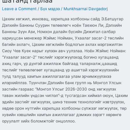
шатанд гарлаа
Leave a Comment
/
Бүх мэдээ
/
Munkhsarnai Davgadorj
Цахим хөгжил, инновац, харилцаа холбооны сайд Э.Батшугар
Дэлхийн Банкны Суурин төлөөлөгч ноён Таехюн Ли, Дэлхийн
Банкны Зүүн Ази, Номхон далайн бүсийн Дижитал салбар
хариуцсан менежер Жэймс Нойман, Ухаалаг засаг-2 төслийн
багийн ахлагч, Цахим хөгжлийн бодлогын ахлах мэргэжилтэн
Сиоу Чев Куек нарыг хүлээн авч уулзлаа. Ноён Жэймс Нойман:
“Ухаалаг засаг-2” төслийг хэрэгжүүлэхэд богино хугацаанд
ахиц гарч, үр дүнтэй ажиллаж байгаад талархалж,цаашид
төслийг төлөвлөгөөт хугацаанд үр ашигтай хэрэгжүүлэхийн
тулд талууд хамтын ажиллагаагаа улам эрчимжүүлэхээ
илэрхийллээ. Түүнчлэн Дэлхийн банк групп нь Монгол Улсын
засгийн газраас “Монгол Улсыг 2026-2030 онд хөгжүүлэх
таван жилийн үндсэн чиглэл”-д тусгагдсан хиймэл оюун, Цахим
эдийн засгийг хөгжүүлэх, шинэ техник технологийг нэвтрүүлэх,
хөдөө орон нутгийн харилцаа холбооны сүлжээг хөгжүүлэх, төр
хувийн хэвшлийн хамтын ажиллагааг дэмжих зэрэгт хөрөнгө
оруулалт хийх боломжтойг онцоллоо.