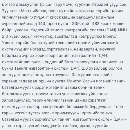
цэгээр дамжуулан 1,5 сая гаруй хүн, хуулийн этгээдэд үзүүлсэн.
Түүнчлэн Мөн нийслэл, орон нутгийн хэмжээнд төрийн цахим
үйлчилгээний “ХУРДАН” киоск машин байршуулах ажлын
хүрээнд нийслэлд 143, орон нутагт 339, нийт 482 киоск машин
байршуулсан. Үндэсний танилт нэвтрэлтийн систем (DAN)-ИЙН
2.0 хувилбарыг хөгжүүлж, ашиглалтад нэвтрүүллээ Монгол
Улсын төрийн болон хувийн хэвшлийн цахим үйлчилгээний
системүүдийг иргэдэд хүртээмжтэй, найдвартай, аюулгүй
байдлаар хүргэх зорилгоор Танилт, нэвтрэлтийн (ДАН)
системийг шинэчлэн, үндэсний баталгаажуулагч аппликейшн
бүхий Танилт нэвтрэлтийн систем (DAN) 2.0 хувилбар болгон
хөгжүүлж ашиглалтад нэвтрүүллээ. Энэхүү шинэчлэлийн
хүрээнд гадаадад оршин суугаа Монгол Улсын иргэнийг танин
баталгаажуулах зэрэг иргэдийг цахим орчинд таних,
баталгаажуулах, цахим гарын үсэг ашиглах үйл явцыг
хялбаршуулах, төрийн үйлчилгээний цахим хэрэглээг
нэмэгдүүлэх хялбар нэвтрэлтийн боломжийг бүрдүүллээ. Тоон
гарын үсгийг түгээх ажлыг эрчимжүүлж, иргэнийг таньж
баталгаажуулах зорилготой танилт, нэвтрэлтийн систем (ДАН)-
д тоон гарын үсгийн модулийг холбож, иргэн, хуулийн