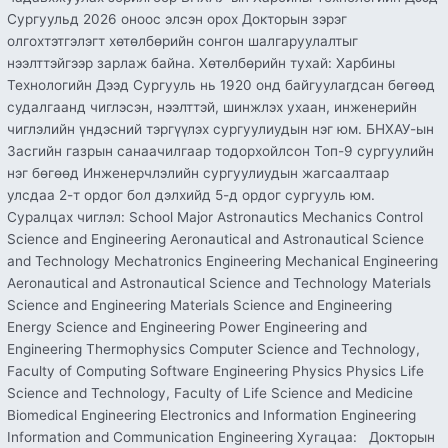
шалгаруулалт
Сургуульд 2026 оноос элсэн орох Докторын зэрэг
зарлагдаж
олгохтэтгэлэгт хөтөлбөрийн сонгон шалгаруулалтыг
байна
нээлттэйгээр зарлаж байна. Хөтөлбөрийн тухай: Харбины
Технологийн Дээд Сургууль нь 1920 онд байгуулагдсан бөгөөд
судалгаанд чиглэсэн, нээлттэй, шинжлэх ухаан, инженерийн
чиглэлийн үндэсний тэргүүлэх сургуулиудын нэг юм. БНХАУ-ын
Засгийн газрын санаачилгаар тодорхойлсон Топ-9 сургуулийн
нэг бөгөөд Инженерчлэлийн сургуулиудын жагсаалтаар
улсдаа 2-т ордог бол дэлхийд 5-д ордог сургууль юм.
Суралцах чиглэл: School Major Astronautics Mechanics Control
Science and Engineering Aeronautical and Astronautical Science
and Technology Mechatronics Engineering Mechanical Engineering
Aeronautical and Astronautical Science and Technology Materials
Science and Engineering Materials Science and Engineering
Energy Science and Engineering Power Engineering and
Engineering Thermophysics Computer Science and Technology,
Faculty of Computing Software Engineering Physics Physics Life
Science and Technology, Faculty of Life Science and Medicine
Biomedical Engineering Electronics and Information Engineering
Information and Communication Engineering Хугацаа: Докторын