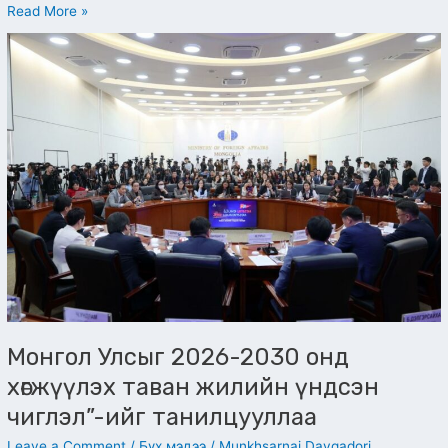
Read More »
Монгол
Улсыг
2026-
2030
онд
хөгжүүлэх
таван
жилийн
үндсэн
чиглэл”-
ийг
танилцууллаа
Монгол Улсыг 2026-2030 онд
хөгжүүлэх таван жилийн үндсэн
чиглэл”-ийг танилцууллаа
Leave a Comment
/
Бүх мэдээ
/
Munkhsarnai Davgadorj