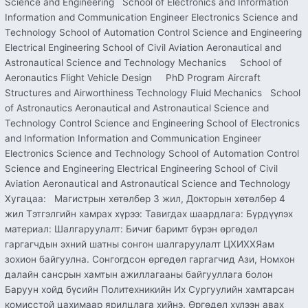
Science and Engineering School of Electronics and Information
Information and Communication Engineer Electronics Science and
Technology School of Automation Control Science and Engineering
Electrical Engineering School of Civil Aviation Aeronautical and
Astronautical Science and Technology Mechanics School of
Aeronautics Flight Vehicle Design PhD Program Aircraft
Structures and Airworthiness Technology Fluid Mechanics School
of Astronautics Aeronautical and Astronautical Science and
Technology Control Science and Engineering School of Electronics
and Information Information and Communication Engineer
Electronics Science and Technology School of Automation Control
Science and Engineering Electrical Engineering School of Civil
Aviation Aeronautical and Astronautical Science and Technology
Хугацаа: Магистрын хөтөлбөр 3 жил, Докторын хөтөлбөр 4
жил Тэтгэлгийн хамрах хүрээ: Тавигдах шаардлага: Бүрдүүлэх
материал: Шалгаруулалт: Бичиг баримт бүрэн өргөдөл
гаргагчдын эхний шатны сонгон шалгаруулалт ЦХИХХЯам
зохион байгуулна. Сонгогдсон өргөдөл гаргагчид Ази, Номхон
далайн сансрын хамтын ажиллагааны байгууллага болон
Баруун хойд бүсийн Политехникийн Их Сургуулийн хамтарсан
комисстой цахимаар ярилцлага хийнэ. Өргөдөл хүлээн авах