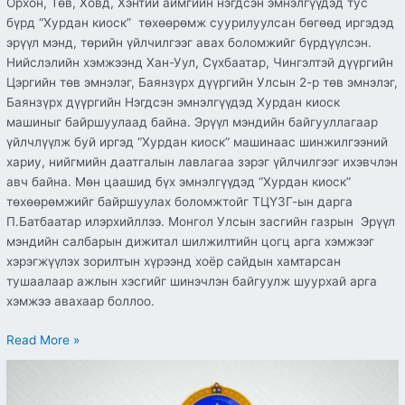
Орхон, Төв, Ховд, Хэнтий аймгийн нэгдсэн эмнэлгүүдэд тус
бүрд “Хурдан киоск” төхөөрөмж суурилуулсан бөгөөд иргэдэд
эрүүл мэнд, төрийн үйлчилгээг авах боломжийг бүрдүүлсэн.
Нийслэлийн хэмжээнд Хан-Уул, Сүхбаатар, Чингэлтэй дүүргийн
Цэргийн төв эмнэлэг, Баянзүрх дүүргийн Улсын 2-р төв эмнэлэг,
Баянзүрх дүүргийн Нэгдсэн эмнэлгүүдэд Хурдан киоск
машиныг байршуулаад байна. Эрүүл мэндийн байгууллагаар
үйлчлүүлж буй иргэд “Хурдан киоск” машинаас шинжилгээний
хариу, нийгмийн даатгалын лавлагаа зэрэг үйлчилгээг ихэвчлэн
авч байна. Мөн цаашид бүх эмнэлгүүдэд “Хурдан киоск”
төхөөрөмжийг байршуулах боломжтойг ТЦҮЗГ-ын дарга
П.Батбаатар илэрхийллээ. Монгол Улсын засгийн газрын Эрүүл
мэндийн салбарын дижитал шилжилтийн цогц арга хэмжээг
хэрэгжүүлэх зорилтын хүрээнд хоёр сайдын хамтарсан
тушаалаар ажлын хэсгийг шинэчлэн байгуулж шуурхай арга
хэмжээ авахаар боллоо.
Read More »
Цахим
хөгжил,