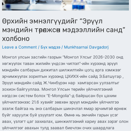
Өрхийн эмнэлгүүдийг “Эрүүл
мэндийн төрөлжсөн мэдээллийн санд”
холбоно
Leave a Comment
/
Бүх мэдээ
/
Munkhsarnai Davgadorj
Монгол улсын засгийн газрын “Монгол Улсыг 2026-2030 онд
хөгжүүлэх таван жилийн үндсэн чиглэл”-ийн хүрээнд эрүүл
мэндийн салбарын дижитал шилжилтийн цогц арга хэмжээг
эрчимжүүлэх зорилтын хүрээнд ЦХИХХ-ийн сайд Э.Батшугар ,
Эрүүл мэндийн сайд Ж.Чинбүрэн нар хамтарсан уулзалтыг
зохион байгууллаа. Монгол Улсын төрийн үйлчилгээний
нэгдсэн систем болох “E-Mongolia”-д байршсан бүх цахим
үйлчилгээнээс 21.6 хувийг зөвхөн эрүүл мэндийн үйлчилгээ
эзэлж байгаа нь энэ салбарын шинэчлэл ямар эрчимтэй өрнөж
буйг харуулж буй үзүүлэлт юм. Өмнө нь эмчийн гарын үсэг
авах, үзлэгт цаг захиалах, шинжилгээний хариу авах зэрэг олон
үйлчилгээг авахын тулд заавал биечлэн очих шаардлага