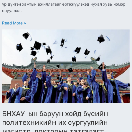
үр дүнтэй хамтын ажиллагааг өргөжүүлэхэд чухал хувь нэмэр
орууллаа.
Read More »
БНХАУ-
ын
баруун
хойд
бүсийн
политехникийн
их
сургуулийн
магистр,
докторын
тэтгэлэгт
хөтөлбөрийн
Сонгон
БНХАУ-ын баруун хойд бүсийн
шалгаруулалт
политехникийн их сургуулийн
зарлагдаж
магистр, докторын тэтгэлэгт
байна