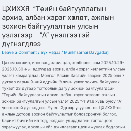
ЦХИХХЯ “Төрийн байгууллагын
архив, албан хэрэг хөтлөлт, ажлын
зохион байгуулалтын улсын
үзлэгээр “A” үнэлгээтэй
дүгнэгдлээ
Leave a Comment
/
Бүх мэдээ
/
Munkhsarnai Davgadorj
Цахим хөгжил, инновац, харилцаа, холбооны яам 2025.10.29-
2025.10.30-ны өдрүүдэд архив, албан хэрэг хөтлөлтийн улсын
үзлэгт хамрагдлаа. Монгол Улсын Засгийн газрын 2025 оны 7
дугаар сарын 9-ний өдрийн “Улсын үзлэг зохион байгуулах
тухай” 23 дугаар тогтоолын дагуу зохион байгуулагдсан
“Төрийн байгууллагын архив, албан хэрэг хөтлөлт, ажлын
зохион байгуулалтын улсын үзлэг 2025 ”-т 91.8 хувь буюу “A”
үнэлгээтэй дүгнэгдлээ. Үүнд: Эдгээр үзүүлэлт нь ЦХИХХЯ-ны
ажлын дотоод зохион байгуулалтыг боловсронгуй болгох,
баримт бичгийн ил тод, нэгдсэн удирдлагын тогтолцоог
хэрэгжүүлэх, архивын үйл ажиллагааг цахимжуулах бодлогын