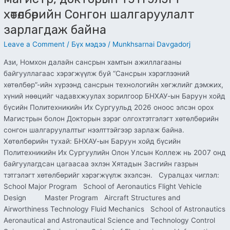
хөтөлбөрийн Сонгон шалгаруулалт
зарлагдаж байна
Leave a Comment
/
Бүх мэдээ
/
Munkhsarnai Davgadorj
Ази, Номхон далайн сансрын хамтын ажиллагааны
байгууллагаас хэрэгжүүлж буй “Сансрын хэрэглээний
хөтөлбөр”-ийн хүрээнд сансрын технологийн хөгжлийг дэмжих,
хүний нөөцийг чадавхжуулах зорилгоор БНХАУ-ын Баруун хойд
бүсийн Политехникийн Их Сургуульд 2026 оноос элсэн орох
Магистрын болон Докторын зэрэг олгохтэтгэлэгт хөтөлбөрийн
сонгон шалгаруулалтыг нээлттэйгээр зарлаж байна.
Хөтөлбөрийн тухай: БНХАУ-ын Баруун хойд бүсийн
Политехникийн Их Сургуулийн Олон Улсын Коллеж нь 2007 онд
байгуулагдсан цагаасаа эхлэн Хятадын Засгийн газрын
тэтгэлэгт хөтөлбөрийг хэрэгжүүлж эхэлсэн. Суралцах чиглэл:
School Major Program School of Aeronautics Flight Vehicle
Design Master Program Aircraft Structures and
Airworthiness Technology Fluid Mechanics School of Astronautics
Aeronautical and Astronautical Science and Technology Control