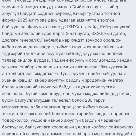
байгуулагдлаа
зөрчилтэй тэмцэх төвүүд хамтран “Хиймэл оюун — кибер
аюулгүй байдал” сэдвийн хүрээнд Кибер тусгаар тогтнол
форум–2025-ыг гурав дахь удаагаа амжилттай зохион
байгууллаа. Форумын нээлтэд ЦХИХХ-ны сайд, Кибер аюулгүй
байдлын зөвлөлийн дэд дарга Э.Батшугар, ЗХЖШ-ын дарга,
дэслэгч генерал С.Ганбямба нар хүндэт зочноор оролцож,
кибер орчин дахь эрсдэл, хиймэл оюуны хурдацтай хөгжил,
тэдгээрийн үндэсний аюулгүй байдалд үзүүлэх нөлөөллийн
талаар онцлон дурдав. Тэд мөн форумын оролцогчдод хандан
үг хэлж, салбар хоорондын хамтын ажиллагааг бэхжүүлэхийн
ач холбогдлыг тэмдэглэлээ. Тус форумд Төрийн байгууллага,
хувийн хэвшил, кибер аюулгүй байдлын эрсдэлийн үнэлгээ
болон мэдээллийн аюулгүй байдлын аудит хийх тусгай
зөвшөөрөл бүхий компаниуд, онц чухал мэдээллийн дэд бүтэц
бүхий байгууллагуудын төлөөлөл болох 280 гаруй
мэргэжилтэн, албан хаагчид оролцлоо Хиймэл оюуны
хөгжилтэй зэрэгцэн бий болох шинэ төрлийн эрсдэл, сорилтыг
тодорхойлох, үндэсний кибер аюулгүй байдлын чадавхыг
бэхжүүлэх, байгууллага хоорондын уялдаа холбоог сайжруулах
зорилготой энэхүү арга хэмжээ нь салбарын мэргэжилтнүүдийн