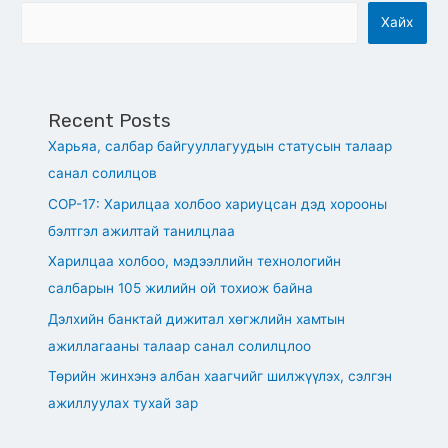
Хайх
Recent Posts
Харьяа, салбар байгууллагуудын статусын талаар
санал солилцов
СОР-17: Харилцаа холбоо хариуцсан дэд хорооны
бэлтгэл ажилтай танилцлаа
Харилцаа холбоо, мэдээллийн технологийн
салбарын 105 жилийн ой тохиож байна
Дэлхийн банктай дижитал хөгжлийн хамтын
ажиллагааны талаар санал солилцлоо
Төрийн жинхэнэ албан хаагчийг шилжүүлэх, сэлгэн
ажиллуулах тухай зар