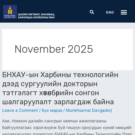
Skip
Me
Search
to
ENG
content
November 2025
БНХАУ-ын Харбины технологийн
БНХАУ-
ын
дээд сургуулийн докторын
Харбины
тэтгэлэгт хөтөлбөрийн сонгон
технологийн
дээд
шалгаруулалт зарлагдаж байна
сургуулийн
Leave a Comment
/
Бүх мэдээ
/
Munkhsarnai Davgadorj
докторын
тэтгэлэгт
Ази, Номхон далайн сансрын хамтын ажиллагааны
хөтөлбөрийн
байгууллагаас хэрэгжүүлж буй гишүүн орнуудын хүний нөөцийг
сонгон
чадавхжуулах зорилгоор БНХАУ-ын Харбины Технологийн Дээд