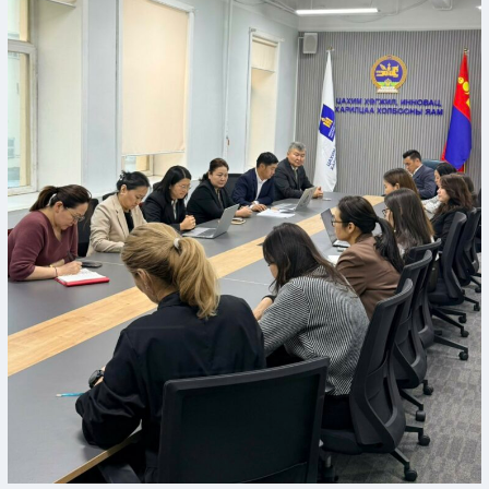
хөтлөлт,
ажлын
зохион
байгуулалтын
улсын
үзлэгээр
“A”
үнэлгээтэй
дүгнэгдлээ