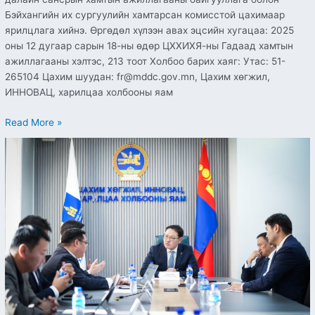
Бэйхангийн их сургуулийн хамтарсан комисстой цахимаар
ярилцлага хийнэ. Өргөдөл хүлээн авах эцсийн хугацаа: 2025
оны 12 дугаар сарын 18-ны өдөр ЦХХИХЯ-ны Гадаад хамтын
ажиллагааны хэлтэс, 213 тоот Холбоо барих хаяг: Утас: 51-
265104 Цахим шуудан: fr@mddc.gov.mn, Цахим хөгжил,
ИННОВАЦ, харилцаа холбооны яам
Read More »
Өрхийн
эмнэлгүүдийг
“Эрүүл
мэндийн
төрөлжсөн
мэдээллийн
санд”
холбоно