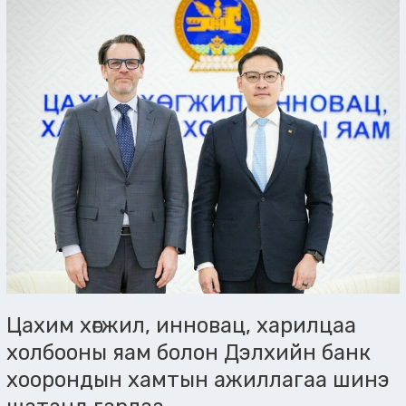
инновац,
харилцаа
холбооны
яам
болон
Дэлхийн
банк
хоорондын
хамтын
ажиллагаа
шинэ
шатанд
гарлаа
Цахим хөгжил, инновац, харилцаа
холбооны яам болон Дэлхийн банк
хоорондын хамтын ажиллагаа шинэ