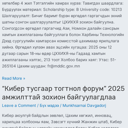
хөтөлбөр 4 жил Тэтгэлгийн хамрах хүрээ: Тавигдах шаардлага:
Бүрдүүлэх материал: Scholarship type: B University code: 10213
Шалгаруулалт: Бичиг баримт бүрэн өргөдөл гаргагчдын эхний
шатны сонгон шалгаруулалтыг ЦХИХХЯ зохион байгуулна.
Сонгогдсон өргөдөл гаргагчид Ази, Номхон далайн сансрын
хамтын ажиллагааны байгууллага болон Харбины Технологийн
Дээд сургуулийн хамтарсан комисстой цахимаар ярилцлага
хийнэ. Өргөдөл хүлээн авах эцсийн хугацаа: 2025 оны 12
дугаар сарын 18-ны өдөр ЦХХИХЯ-ны Гадаад хамтын
ажиллагааны хэлтэс, 213 тоот Холбоо барих хаяг: Утас: 51-
265104 Цахим шуудан: fr@mddic.gov.mn
Read More »
“Кибер тусгаар тогтнол форум” 2025
“Кибер
тусгаар
амжилттай зохион байгуулагдлаа
тогтнол
Leave a Comment
/
Бүх мэдээ
/
Munkhsarnai Davgadorj
форум”
2025
Кибер аюулгүй байдлын зөвлөл, Цахим хөгжил, инновац,
амжилттай
харилцаа холбооны яам, Зэвсэгт хүчний Жанжин штаб, Кибер
зохион
аюулгүй байдлын цэргийн командлал болон Кибер халдлага,