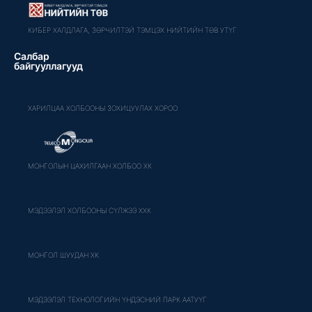
КИБЕР ХАЛДЛАГА, ЗӨРЧИЛТЭЙ ТЭМЦЭХ НИЙТИЙН ТӨВ УТҮГ
Салбар
байгууллагууд
ХАРИЛЦАА ХОЛБООНЫ ЗОХИЦУУЛАХ ХОРОО
МОНГОЛЫН ЦАХИЛГААН ХОЛБОО ХК
МЭДЭЭЛЭЛ ХОЛБООНЫ СҮЛЖЭЭ ХХК
МОНГОЛ ШУУДАН ХК
МЭДЭЭЛЭЛ ТЕХНОЛОГИЙН ҮНДЭСНИЙ ПАРК ААТУҮГ