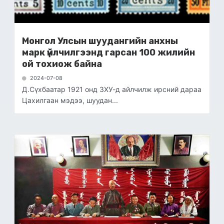
Монгол Улсын шуудангийн анхны
марк үйлчилгээнд гарсан 100 жилийн
ой тохиож байна
2024-07-08
Д.Сүхбаатар 1921 онд ЗХУ-д айлчилж ирсний дараа
Цахилгаан мэдээ, шуудан...