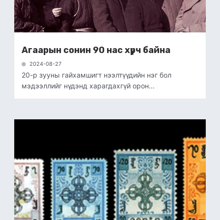
Агаарын сонин 90 нас хүрч байна
2024-08-27
20-р зууны гайхамшигт нээлтүүдийн нэг бол
мэдээллийг нүдэнд харагдахгүй орон...