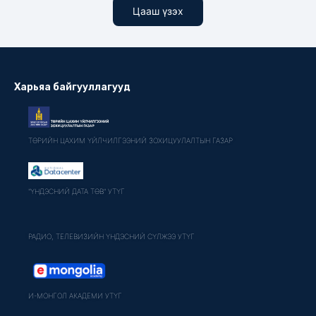
Цааш үзэх
Харьяа байгууллагууд
ТӨРИЙН ЦАХИМ ҮЙЛЧИЛГЭЭНИЙ ЗОХИЦУУЛАЛТЫН ГАЗАР
"ҮНДЭСНИЙ ДАТА ТӨВ" УТҮГ
РАДИО, ТЕЛЕВИЗИЙН ҮНДЭСНИЙ СҮЛЖЭЭ УТҮГ
И-МОНГОЛ АКАДЕМИ УТҮГ