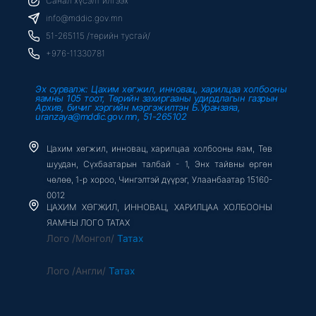
Санал хүсэлт илгээх
o
e
b
o
r
e
info@mddic.gov.mn
k
-
51-265115 /төрийн тусгай/
f
+976-11330781
Эх сурвалж: Цахим хөгжил, инновац, харилцаа холбооны
яамны 105 тоот, Төрийн захиргааны удирдлагын газрын
Архив, бичиг хэргийн мэргэжилтэн Б.Уранзаяа,
uranzaya@mddic.gov.mn, 51-265102
Цахим хөгжил, инновац, харилцаа холбооны яам, Төв
шуудан, Сүхбаатарын талбай - 1, Энх тайвны өргөн
чөлөө, 1-р хороо, Чингэлтэй дүүрэг, Улаанбаатар 15160-
0012
ЦАХИМ ХӨГЖИЛ, ИННОВАЦ, ХАРИЛЦАА ХОЛБООНЫ
ЯАМНЫ ЛОГО ТАТАХ
Лого /Монгол/
Татах
Лого /Англи/
Татах