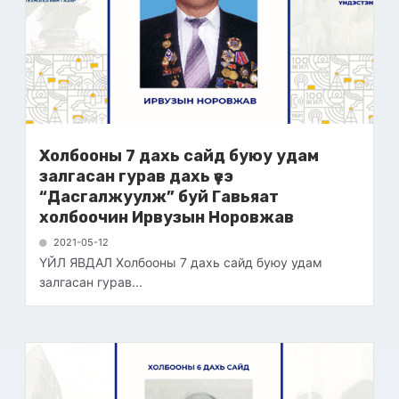
Холбооны 7 дахь сайд буюу удам
залгасан гурав дахь үеэ
“Дасгалжуулж” буй Гавьяат
холбоочин Ирвузын Норовжав
2021-05-12
ҮЙЛ ЯВДАЛ Холбооны 7 дахь сайд буюу удам
залгасан гурав...