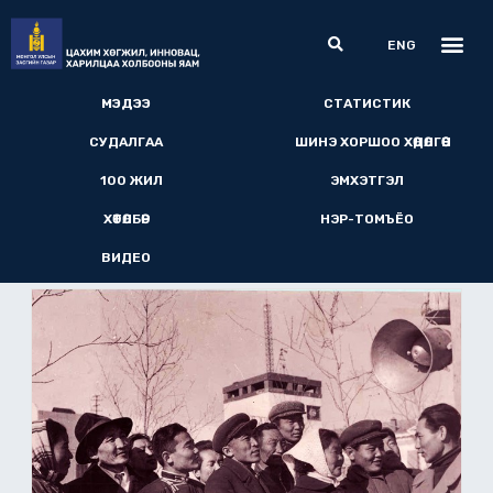
Skip
Me
Search
to
ENG
content
МЭДЭЭ​
СТАТИСТИК
СУДАЛГАА
ШИНЭ ХОРШОО ХӨДӨЛГӨӨН
100 ЖИЛ
ЭМХЭТГЭЛ
ХӨТӨЛБӨР
НЭР-ТОМЪЁО
ВИДЕО