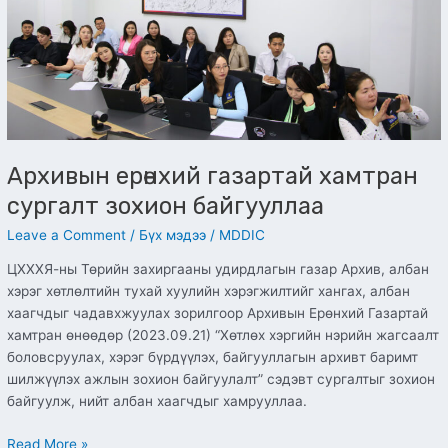
сургалт
зохион
байгууллаа
Архивын ерөнхий газартай хамтран
сургалт зохион байгууллаа
Leave a Comment
/
Бүх мэдээ
/
MDDIC
ЦХХХЯ-ны Төрийн захиргааны удирдлагын газар Архив, албан
хэрэг хөтлөлтийн тухай хуулийн хэрэгжилтийг хангах, албан
хаагчдыг чадавхжуулах зорилгоор Архивын Ерөнхий Газартай
хамтран өнөөдөр (2023.09.21) “Хөтлөх хэргийн нэрийн жагсаалт
боловсруулах, хэрэг бүрдүүлэх, байгууллагын архивт баримт
шилжүүлэх ажлын зохион байгуулалт” сэдэвт сургалтыг зохион
байгуулж, нийт албан хаагчдыг хамрууллаа.
Read More »