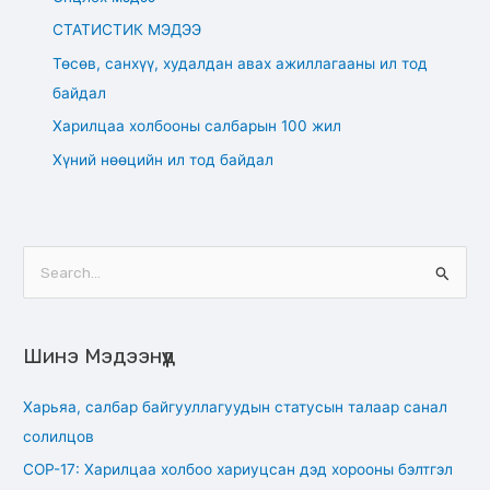
СТАТИСТИК МЭДЭЭ
Төсөв, санхүү, худалдан авах ажиллагааны ил тод
байдал
Харилцаа холбооны салбарын 100 жил
Хүний нөөцийн ил тод байдал
S
e
a
Шинэ Мэдээнүүд
r
c
Харьяа, салбар байгууллагуудын статусын талаар санал
h
солилцов
f
СОР-17: Харилцаа холбоо хариуцсан дэд хорооны бэлтгэл
o