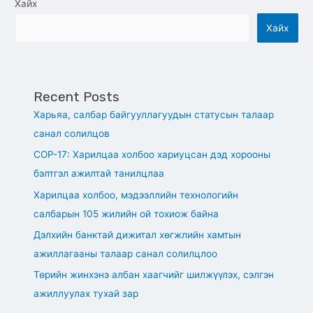
Хайх
Хайх
Recent Posts
Харьяа, салбар байгууллагуудын статусын талаар
санал солилцов
СОР-17: Харилцаа холбоо хариуцсан дэд хорооны
бэлтгэл ажилтай танилцлаа
Харилцаа холбоо, мэдээллийн технологийн
салбарын 105 жилийн ой тохиож байна
Дэлхийн банктай дижитал хөгжлийн хамтын
ажиллагааны талаар санал солилцлоо
Төрийн жинхэнэ албан хаагчийг шилжүүлэх, сэлгэн
ажиллуулах тухай зар