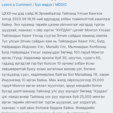
Leave a Comment
/
Бүх мэдээ
/
MDDIC
ЦХХХ-ны дэд сайд Ж.Эрхэмбаатар Тайланд Улсын Бангкок
хотод 2023.09.18,19-ний өдрүүдэд албан томилолттой ажиллаж
байна. Энэ хүрээнд төрийн цахим үйлчилгээг иргэдэд түргэн
шуурхай, хаанаас ч ойр хүргэх “ХУРДАН” цэгийг Монгол Улсаас
Тайландын Хаант Улсад суугаа Элчин сайдын яаманд нээлээ.
Тус улсын Элчин сайдын яам нь Тайландын Хаант Улс, Бүгд
Найрамдах Индонез Улс, Малайз Улс, Мьянмарын Холбооны
Бүгд Найрамдах Улсыг хариуцдаг бөгөөд 100 гаруй Монгол
иргэн /Үүнд: Хөдөлмөр эрхэлж буй 30, оюутан, сурагч 60,
гадаад иргэдтэй гэр бүл болсон 10 орчим/ албан ёсны
зөвшөөрөлтэй буюу зохих ангиллын визээр урт, богино
хугацаанд сурч, хөдөлмөрлөж байгаа бол Малайзид 76, харин
Индонезид 10 иргэн байна. Мөн жилд ойролцоогоор 25,000
гаруй Монгол иргэн аялал жуулчлал, эрүүл мэндийн болон
бусад шалтгаанаар Тайланд улс руу зорчдог бөгөөд “Хурдан”
цэг нээгдсэнээр Тайланд улс руу зорчиж буй 25,000 мянган
иргэн төрийн үйлчилгээг түргэн шуурхай, цаг алдалгүй,
хаанаас ч орй авах боломж бүрдэж байна. Өнөөдрийн