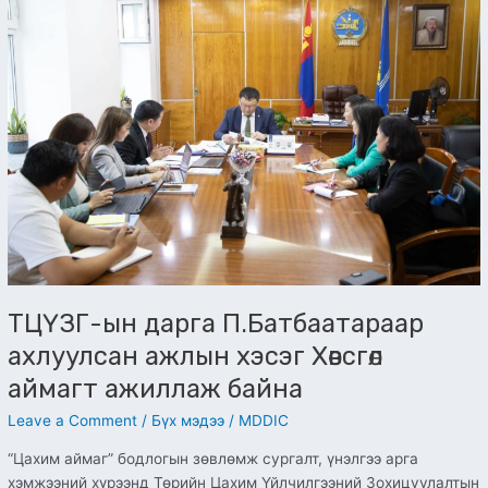
ын
дарга
П.Батбаатараар
ахлуулсан
ажлын
хэсэг
Хөвсгөл
аймагт
ажиллаж
байна
ТЦҮЗГ-ын дарга П.Батбаатараар
ахлуулсан ажлын хэсэг Хөвсгөл
аймагт ажиллаж байна
Leave a Comment
/
Бүх мэдээ
/
MDDIC
“Цахим аймаг” бодлогын зөвлөмж сургалт, үнэлгээ арга
хэмжээний хүрээнд Төрийн Цахим Үйлчилгээний Зохицуулалтын