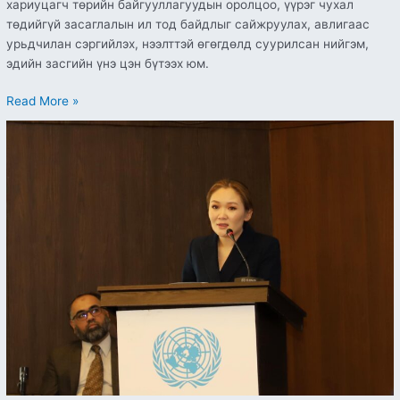
хариуцагч төрийн байгууллагуудын оролцоо, үүрэг чухал
төдийгүй засаглалын ил тод байдлыг сайжруулах, авлигаас
урьдчилан сэргийлэх, нээлттэй өгөгдөлд суурилсан нийгэм,
эдийн засгийн үнэ цэн бүтээх юм.
Read More »
“Далайд
гарцгүй
хөгжиж
буй
орнуудын
цахим
хөгжил”
сэдэвт
семинар
болж
байна