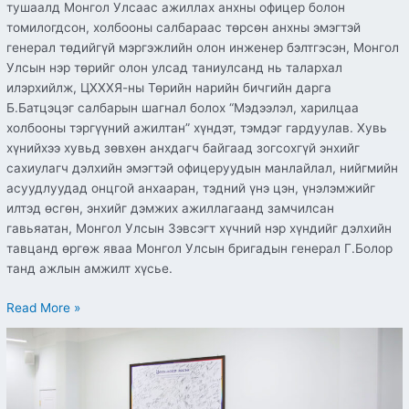
тушаалд Монгол Улсаас ажиллах анхны офицер болон
томилогдсон, холбооны салбараас төрсөн анхны эмэгтэй
генерал төдийгүй мэргэжлийн олон инженер бэлтгэсэн, Монгол
Улсын нэр төрийг олон улсад таниулсанд нь талархал
илэрхийлж, ЦХХХЯ-ны Төрийн нарийн бичгийн дарга
Б.Батцэцэг салбарын шагнал болох “Мэдээлэл, харилцаа
холбооны тэргүүний ажилтан” хүндэт, тэмдэг гардуулав. Хувь
хүнийхээ хувьд зөвхөн анхдагч байгаад зогсохгүй энхийг
сахиулагч дэлхийн эмэгтэй офицеруудын манлайлал, нийгмийн
асуудлуудад онцгой анхааран, тэдний үнэ цэн, үнэлэмжийг
илтэд өсгөн, энхийг дэмжих ажиллагаанд замчилсан
гавьяатан, Монгол Улсын Зэвсэгт хүчний нэр хүндийг дэлхийн
тавцанд өргөж яваа Монгол Улсын бригадын генерал Г.Болор
танд ажлын амжилт хүсье.
Read More »
Архивын
ерөнхий
газартай
хамтран