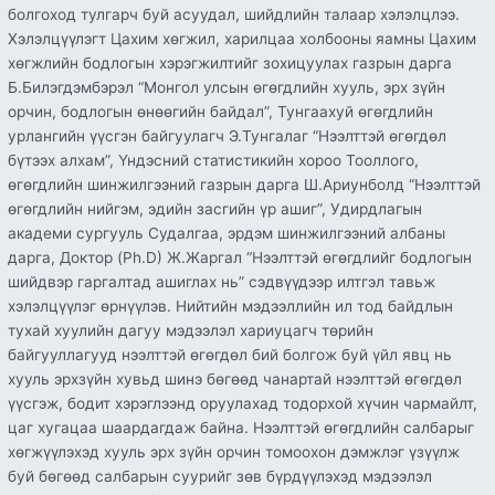
болгоход тулгарч буй асуудал, шийдлийн талаар хэлэлцлээ.
Хэлэлцүүлэгт Цахим хөгжил, харилцаа холбооны яамны Цахим
хөгжлийн бодлогын хэрэгжилтийг зохицуулах газрын дарга
Б.Билэгдэмбэрэл “Монгол улсын өгөгдлийн хууль, эрх зүйн
орчин, бодлогын өнөөгийн байдал”, Тунгаахуй өгөгдлийн
урлангийн үүсгэн байгуулагч Э.Тунгалаг “Нээлттэй өгөгдөл
бүтээх алхам”, Үндэсний статистикийн хороо Тооллого,
өгөгдлийн шинжилгээний газрын дарга Ш.Ариунболд “Нээлттэй
өгөгдлийн нийгэм, эдийн засгийн үр ашиг”, Удирдлагын
академи сургууль Судалгаа, эрдэм шинжилгээний албаны
дарга, Доктор (Ph.D) Ж.Жаргал “Нээлттэй өгөгдлийг бодлогын
шийдвэр гаргалтад ашиглах нь” сэдвүүдээр илтгэл тавьж
хэлэлцүүлэг өрнүүлэв. Нийтийн мэдээллийн ил тод байдлын
тухай хуулийн дагуу мэдээлэл хариуцагч төрийн
байгууллагууд нээлттэй өгөгдөл бий болгож буй үйл явц нь
хууль эрхзүйн хувьд шинэ бөгөөд чанартай нээлттэй өгөгдөл
үүсгэж, бодит хэрэглээнд оруулахад тодорхой хүчин чармайлт,
цаг хугацаа шаардагдаж байна. Нээлттэй өгөгдлийн салбарыг
хөгжүүлэхэд хууль эрх зүйн орчин томоохон дэмжлэг үзүүлж
буй бөгөөд салбарын суурийг зөв бүрдүүлэхэд мэдээлэл