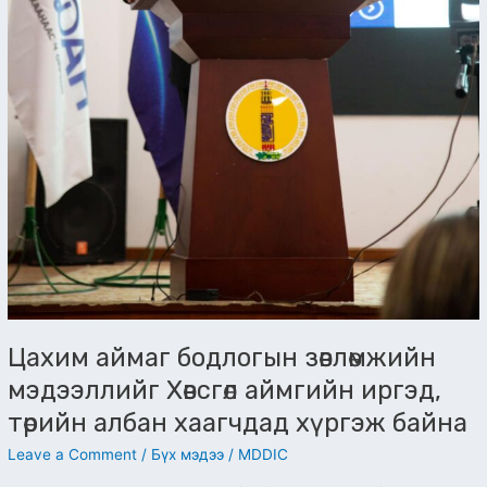
Цахим аймаг бодлогын зөвлөмжийн
мэдээллийг Хөвсгөл аймгийн иргэд,
төрийн албан хаагчдад хүргэж байна
Leave a Comment
/
Бүх мэдээ
/
MDDIC