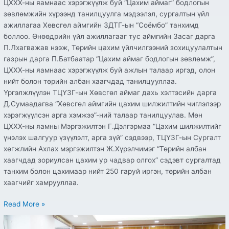
ЦХХХ-ны яамнаас хэрэгжүүлж буй “Цахим аймаг” бодлогын
зөвлөмжийн хүрээнд танилцуулга мэдээлэл, сургалтын үйл
ажиллагаа Хөвсгөл аймгийн ЗДТГ-ын “Соёмбо” танхимд
боллоо. Өнөөдрийн үйл ажиллагааг тус аймгийн Засаг дарга
П.Лхагважав нээж, Төрийн цахим үйлчилгээний зохицуулалтын
газрын дарга П.Батбаатар “Цахим аймаг бодлогын зөвлөмж”,
ЦХХХ-ны яамнаас хэрэгжүүлж буй ажлын талаар иргэд, олон
нийт болон төрийн албан хаагчдад танилцууллаа.
Үргэлжлүүлэн ТЦҮЗГ-ын Хөвсгөл аймаг дахь хэлтэсийн дарга
Д.Сумаадагва “Хөвсгөл аймгийн цахим шилжилтийн чиглэлээр
хэрэгжүүлсэн арга хэмжээ”-ний талаар танилцуулав. Мөн
ЦХХХ-ны яамны Мэргэжилтэн Г.Дэлгэрмаа “Цахим шилжилтийг
үнэлэх шалгуур үзүүлэлт, арга зүй” сэдвээр, ТЦҮЗГ-ын Сургалт
хөгжлийн Ахлах мэргэжилтэн Ж.Хүрэлчимэг “Төрийн албан
хаагчдад зориулсан цахим ур чадвар олгох” сэдэвт сургалтад
танхим болон цахимаар нийт 250 гаруй иргэн, төрийн албан
хаагчийг хамрууллаа.
Read More »
ТЦҮЗГ-