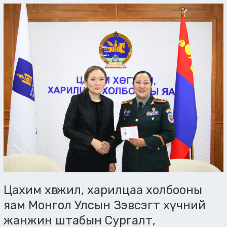
Цахим
хөгжил,
харилцаа
холбооны
яам
Монгол
Улсын
Зэвсэгт
хүчний
жанжин
штабын
Сургалт,
бэлтгэлийн
газрын
дарга,
Монголын
Цахим хөгжил, харилцаа холбооны
анхны
эмэгтэй
яам Монгол Улсын Зэвсэгт хүчний
генерал,
жанжин штабын Сургалт,
бригадын