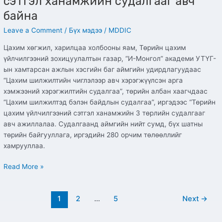
сэтгэл ханамжийн судалгааг авч
байна
Leave a Comment
/
Бүх мэдээ
/
MDDIC
Цахим хөгжил, харилцаа холбооны яам, Төрийн цахим
үйлчилгээний зохицуулалтын газар, “И-Монгол” академи УТҮГ-
ын хамтарсан ажлын хэсгийн баг аймгийн удирдлагуудаас
“Цахим шилжилтийн чиглэлээр авч хэрэгжүүлсэн арга
хэмжээний хэрэгжилтийн судалгаа”, төрийн албан хаагчдаас
“Цахим шилжилтэд бэлэн байдлын судалгаа”, иргэдээс “Төрийн
цахим үйлчилгээний сэтгэл ханамжийн 3 төрлийн судалгааг
авч ажиллалаа. Судалгаанд аймгийн нийт сумд, бүх шатны
төрийн байгууллага, иргэдийн 280 орчим төлөөллийг
хамрууллаа.
Read More »
1
2
…
5
Next
→