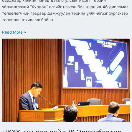
байдлаар хилийн чанад дахь 6 улсын 9 цэгт төрийн
үйлчилгээний “Хурдан” цэгийг нээсэн бол цаашид 46 дипломат
төлөөлөгчийн газраар дамжуулан төрийн үйлчилгээг хүргэхээр
төлөвлөн ажиллаж байна.
Read More »
ЦХХХ-
ны
дэд
сайд
Ж.Эрхэмбаатар
Бангкок
хотод
зохион
байгуулагдаж
буй
“Цахим
оролцоо
ба
Олон