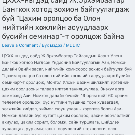
ЦХХХ-ны дэд сайд Ж.Эрхэмбаатар
нийтийн
хөгжлийн
Бангкок хотод зохион байгуулагдаж
асуудлаарх
буй “Цахим оролцоо ба Олон
бүсийн
нийтийн хөгжлийн асуудлаарх
семинар”-
т
бүсийн семинар”-т оролцож байна
оролцож
Leave a Comment
/
Бүх мэдээ
/
MDDIC
байна
ЦХХХ-ны дэд сайд Ж.Эрхэмбаатар Тайландын Хаант Улсын
Бангкок хотноо Нэгдсэн Үндэсний Байгууллагын Ази, Номхон
далайн Эдийн засаг, нийгмийн комиссоос зохион байгуулж буй
“Цахим оролцоо ба олон нийтийн хөгжлийн асуудлаарх бүсийн
семинар”-т оролцож, Монгол Улсын цахим шилжилт, иргэдийн
цахим оролцооны талаар илтгэл танилцууллаа. Энэхүү арга
хэмжээнд Ази, Номхон далайн бүсийн 16 орны нийт 60 орчим
төлөөлөл оролцож, бүс нутгийн түвшинд тоон хуваагдал,
хөгжлийн хийдэл, хиймэл оюун ухааны хэрэглээ болон Ази-
Номхон далайн бүс нутагт цахим оролцоо, цахим өөрчлөлтийг
ахиулах, цахим сорилт, боломж, сайн туршлага, шийдлээ
хуваалцах, уур амьсгалын өөрчлөлтийн технологи, олон