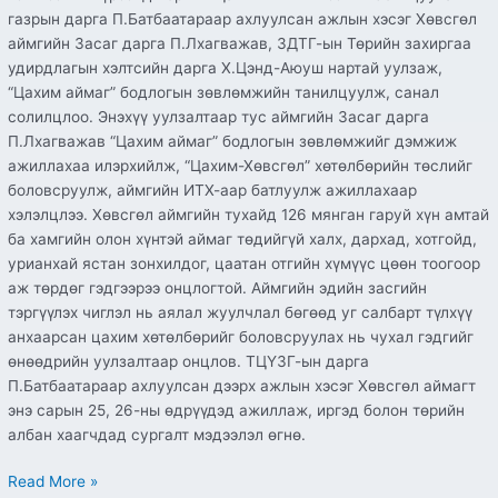
газрын дарга П.Батбаатараар ахлуулсан ажлын хэсэг Хөвсгөл
аймгийн Засаг дарга П.Лхагважав, ЗДТГ-ын Төрийн захиргаа
удирдлагын хэлтсийн дарга Х.Цэнд-Аюуш нартай уулзаж,
“Цахим аймаг” бодлогын зөвлөмжийн танилцуулж, санал
солилцлоо. Энэхүү уулзалтаар тус аймгийн Засаг дарга
П.Лхагважав “Цахим аймаг” бодлогын зөвлөмжийг дэмжиж
ажиллахаа илэрхийлж, “Цахим-Хөвсгөл” хөтөлбөрийн төслийг
боловсруулж, аймгийн ИТХ-аар батлуулж ажиллахаар
хэлэлцлээ. Хөвсгөл аймгийн тухайд 126 мянган гаруй хүн амтай
ба хамгийн олон хүнтэй аймаг төдийгүй халх, дархад, хотгойд,
урианхай ястан зонхилдог, цаатан отгийн хүмүүс цөөн тоогоор
аж төрдөг гэдгээрээ онцлогтой. Аймгийн эдийн засгийн
тэргүүлэх чиглэл нь аялал жуулчлал бөгөөд уг салбарт түлхүү
анхаарсан цахим хөтөлбөрийг боловсруулах нь чухал гэдгийг
өнөөдрийн уулзалтаар онцлов. ТЦҮЗГ-ын дарга
П.Батбаатараар ахлуулсан дээрх ажлын хэсэг Хөвсгөл аймагт
энэ сарын 25, 26-ны өдрүүдэд ажиллаж, иргэд болон төрийн
албан хаагчдад сургалт мэдээлэл өгнө.
Read More »