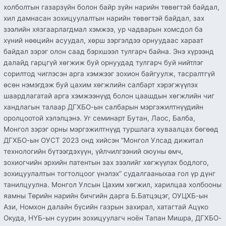
холболтын газарзүйн болон байр зүйн нарийн төвөгтэй байдал,
хил дамнасан зохицуулалтын нарийн төвөгтэй байдал, зах
зээлийн хязгаарлагдмал хэмжээ, ур чадварын хомсдол ба
хүний нөөцийн асуудал, хөрш зэргэлдээ орнуудаас хараат
байдал зэрэг олон саад бэрхшээл тулгарч байна. Энэ хүрээнд
далайд гарцгүй хөгжиж буй орнуудад тулгарч буй нийтлэг
сорилтод чиглэсэн арга хэмжээг зохион байгуулж, тасралтгүй
өсөн нэмэгдэж буй цахим хөгжлийн салбарт хэрэгжүүлэх
шаардлагатай арга хэмжээнүүд болон цаашдын хөгжлийн чиг
хандлагын талаар ДГХБО-ын салбарын мэргэжилтнүүдийн
оролцоотой хэлэлцэнэ. Уг семинарт Бутан, Лаос, Балба,
Монгол зэрэг орны мэргэжилтнүүд туршлага хуваалцах бөгөөд
ДГХБО-ын ОУСТ 2023 онд хийсэн “Монгол Улсад дижитал
технологийн бүтээгдэхүүн, үйлчилгээний оюуны өмч,
зохиогчийн эрхийн патентын зах зээлийг хөгжүүлэх бодлого,
зохицуулалтын тогтолцоог үнэлэх” судалгааныхаа гол үр дүнг
танилцуулна. Монгол Улсын Цахим хөгжил, харилцаа холбооны
яамны Төрийн нарийн бичгийн дарга Б.Батцэцэг, ОУЦХБ-ын
Ази, Номхон далайн бүсийн газрын захирал, хатагтай Ацүко
Окуда, НҮБ-ын суурин зохицуулагч ноён Тапан Мишра, ДГХБО-