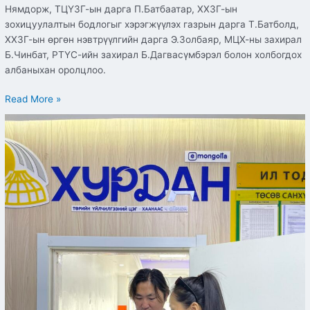
Нямдорж, ТЦҮЗГ-ын дарга П.Батбаатар, ХХЗГ-ын
зохицуулалтын бодлогыг хэрэгжүүлэх газрын дарга Т.Батболд,
ХХЗГ-ын өргөн нэвтрүүлгийн дарга Э.Золбаяр, МЦХ-ны захирал
Б.Чинбат, РТҮС-ийн захирал Б.Дагвасүмбэрэл болон холбогдох
албаныхан оролцлоо.
Read More »
Цахим
шилжилт
хийх
бэлэн
байдал,
цахим
шилжилтийн
чиглэлээр
хэрэгжүүлсэн
арга
хэмжээ,
цахимжилттай
холбоотой