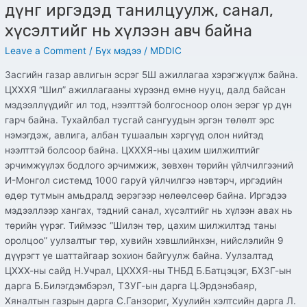
дүнг иргэдэд танилцуулж, санал,
хүсэлтийг нь хүлээн авч байна
Leave a Comment
/
Бүх мэдээ
/
MDDIC
Засгийн газар авлигын эсрэг 5Ш ажиллагаа хэрэгжүүлж байна.
ЦХХХЯ “Шил” ажиллагааны хүрээнд өмнө нууц, далд байсан
мэдээллүүдийг ил тод, нээлттэй болгосноор олон эерэг үр дүн
гарч байна. Тухайлбал тусгай сангуудын эргэн төлөлт эрс
нэмэгдэж, авлига, албан тушаалын хэргүүд олон нийтэд
нээлттэй болсоор байна. ЦХХХЯ-ны цахим шилжилтийг
эрчимжүүлэх бодлого эрчимжиж, зөвхөн төрийн үйлчилгээний
И-Монгол системд 1000 гаруй үйлчилгээ нэвтэрч, иргэдийн
өдөр тутмын амьдралд эерэгээр нөлөөлсөөр байна. Иргэдээ
мэдээллээр хангах, тэдний санал, хүсэлтийг нь хүлээн авах нь
төрийн үүрэг. Тиймээс “Шилэн төр, цахим шилжилтэд таны
оролцоо” уулзалтыг төр, хувийн хэвшлийнхэн, нийслэлийн 9
дүүрэгт үе шаттайгаар зохион байгуулж байна. Уулзалтад
ЦХХХ-ны сайд Н.Учрал, ЦХХХЯ-ны ТНБД Б.Батцэцэг, БХЗГ-ын
дарга Б.Билэгдэмбэрэл, ТЗУГ-ын дарга Ц.Эрдэнэбаяр,
Хяналтын газрын дарга С.Ганзориг, Хуулийн хэлтсийн дарга Л.