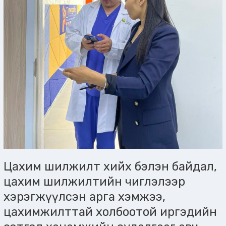
иргэдийн
сэтгэл
ханамжийн
судалгааг
авч
байна
Цахим шилжилт хийх бэлэн байдал,
цахим шилжилтийн чиглэлээр
хэрэгжүүлсэн арга хэмжээ,
цахимжилттай холбоотой иргэдийн