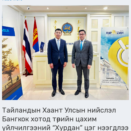
Тайландын
Хаант
Улсын
нийслэл
Бангкок
хотод
төрийн
цахим
үйлчилгээний
“Хурдан”
цэг
нээгдлээ
Тайландын Хаант Улсын нийслэл
Бангкок хотод төрийн цахим
үйлчилгээний “Хурдан” цэг нээгдлээ