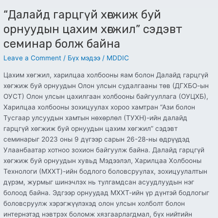
“Далайд гарцгүй хөгжиж буй
орнуудын цахим хөгжил” сэдэвт
семинар болж байна
Leave a Comment
/
Бүх мэдээ
/
MDDIC
Цахим хөгжил, харилцаа холбооны яам болон Далайд гарцгүй
хөгжиж буй орнуудын Олон улсын судалгааны төв (ДГХБО-ын
ОУСТ) Олон улсын цахилгаан холбооны байгууллага (ОУЦХБ),
Харилцаа холбооны зохицуулах хороо хамтран “Ази болон
Тусгаар улсуудын хамтын нөхөрлөл (ТУХН)-ийн далайд
гарцгүй хөгжиж буй орнуудын цахим хөгжил” сэдэвт
семинарыг 2023 оны 9 дүгээр сарын 26-28-ны өдрүүдэд
Улаанбаатар хотноо зохион байгуулж байна. Далайд гарцгүй
хөгжиж буй орнуудын хувьд Мэдээлэл, Харилцаа Холбооны
Технологи (МХХТ)-ийн бодлого боловсруулах, зохицуулалтын
дүрэм, журмыг шинэчлэх нь тулгамдсан асуудлуудын нэг
болоод байна. Эдгээр орнуудад МХХТ-ийн үр дүнтэй бодлогыг
боловсруулж хэрэгжүүлэхэд олон улсын холболт болон
интернэтэд нэвтрэх боломж хязгаарлагдмал, бүх нийтийн