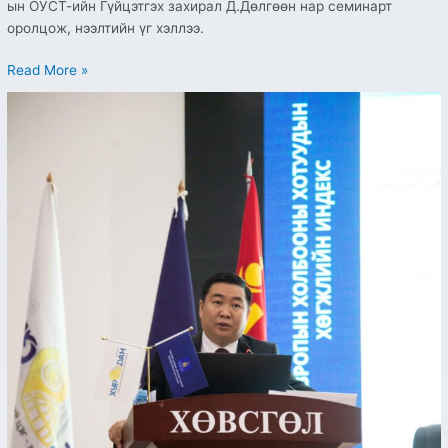
ын ОУСТ-ийн Гүйцэтгэх захирал Д.Дөлгөөн нар семинарт
оролцож, нээлтийн үг хэллээ.
Read More »
Цахим
аймаг
бодлогын
зөвлөмжийн
мэдээллийг
Хөвсгөл
аймгийн
иргэд,
төрийн
албан
хаагчдад
хүргэж
байна