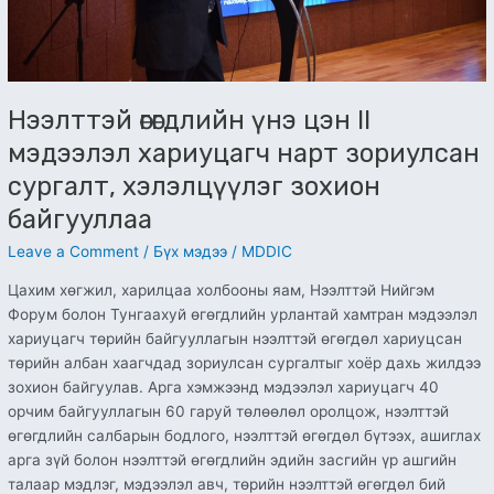
хэлэлцүүлэг
зохион
байгууллаа
Нээлттэй өгөгдлийн үнэ цэн II
мэдээлэл хариуцагч нарт зориулсан
сургалт, хэлэлцүүлэг зохион
байгууллаа
Leave a Comment
/
Бүх мэдээ
/
MDDIC
Цахим хөгжил, харилцаа холбооны яам, Нээлттэй Нийгэм
Форум болон Тунгаахуй өгөгдлийн урлантай хамтран мэдээлэл
хариуцагч төрийн байгууллагын нээлттэй өгөгдөл хариуцсан
төрийн албан хаагчдад зориулсан сургалтыг хоёр дахь жилдээ
зохион байгуулав. Арга хэмжээнд мэдээлэл хариуцагч 40
орчим байгууллагын 60 гаруй төлөөлөл оролцож, нээлттэй
өгөгдлийн салбарын бодлого, нээлттэй өгөгдөл бүтээх, ашиглах
арга зүй болон нээлттэй өгөгдлийн эдийн засгийн үр ашгийн
талаар мэдлэг, мэдээлэл авч, төрийн нээлттэй өгөгдөл бий