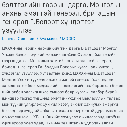
генерал
бэлтгэлийн газрын дарга, Монголын
Г.Болорт
анхны эмэгтэй генерал, бригадын
хүндэтгэл
генерал Г.Болорт хүндэтгэл
үзүүллээ
үзүүллээ
Leave a Comment
/
Бүх мэдээ
/
MDDIC
ЦХХХЯ-ны Төрийн нарийн бичгийн дарга Б.Батцэцэг Монгол
Улсын Зэвсэгт хүчний жанжин штабын Сургалт, бэлтгэлийн
газрын дарга, Монголын хамгийн анхны эмэгтэй генерал,
бригадын генерал Ганболдын Болорыг хүлээн авч уулзан,
хүндэтгэл үзүүллээ. Уулзалтын эхэнд ЦХХХЯ-ны Б.Батцэцэг
Монгол Улсын түүхэнд анхны эмэгтэй генерал болсонд нь
харилцаа холбоо, мэдээллийн технологийн салбарынхан болон
нийт албан хаагчдынхаа өмнөөс баяр хүргэж, салбар бүрийн
шийдвэр гаргах түвшинд эмэгтэйчүүдийн манлайллын талаар
мөн түүний үлгэрлэж буй үйл хэрэг, энхийг сахиулах амаргүй
бөгөөд нэр хүндтэй албаны талаар сонирхолтой дурсамж яриа
өрнүүлсэн юм. НҮБ-ын Энхийг сахиулах ажиллагаанд штабын
офицероор хоёр удаа, НҮБ-ын төв штабын удирдах албан