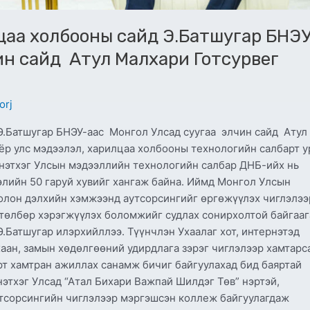
лцаа холбооны сайд Э.Батшугар БНЭ
ин сайд Атул Малхари Готсурвег
orj
Э.Батшугар БНЭУ-аас Монгол Улсад суугаа элчин сайд Атул
ёр улс мэдээлэл, харилцаа холбооны технологийн салбарт у
Энэтхэг Улсын мэдээллийн технологийн салбар ДНБ-ийх нь
элийн 50 гаруй хувийг хангаж байна. Иймд Монгол Улсын
болон дэлхийн хэмжээнд аутсорсингийг өргөжүүлэх чиглэлээ
өтөлбөр хэрэгжүүлэх боломжийг судлах сонирхолтой байгааг
.Батшугар илэрхийллээ. Түүнчлэн Ухаалаг хот, интернэтэд
ухаан, замын хөдөлгөөний удирдлага зэрэг чиглэлээр хамтарс
рт хамтран ажиллах санамж бичиг байгуулахад бид баяртай
нэтхэг Улсад “Атал Бихари Важпай Шилдэг Төв” нэртэй,
утсорсингийн чиглэлээр мэргэшсэн коллеж байгуулагдаж