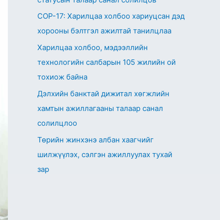
СОР-17: Харилцаа холбоо хариуцсан дэд
хорооны бэлтгэл ажилтай танилцлаа
Харилцаа холбоо, мэдээллийн
технологийн салбарын 105 жилийн ой
тохиож байна
Дэлхийн банктай дижитал хөгжлийн
хамтын ажиллагааны талаар санал
солилцлоо
Төрийн жинхэнэ албан хаагчийг
шилжүүлэх, сэлгэн ажиллуулах тухай
зар