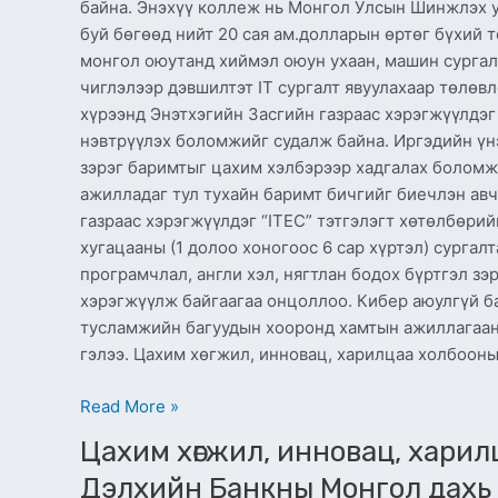
байна. Энэхүү коллеж нь Монгол Улсын Шинжлэх у
буй бөгөөд нийт 20 сая ам.долларын өртөг бүхий 
монгол оюутанд хиймэл оюун ухаан, машин сургал
чиглэлээр дэвшилтэт IT сургалт явуулахаар төлө
хүрээнд Энэтхэгийн Засгийн газраас хэрэгжүүлдэг
нэвтрүүлэх боломжийг судалж байна. Иргэдийн үн
зэрэг баримтыг цахим хэлбэрээр хадгалах боломж
ажилладаг тул тухайн баримт бичгийг биечлэн авч
газраас хэрэгжүүлдэг “ITEC” тэтгэлэгт хөтөлбөри
хугацааны (1 долоо хоногоос 6 сар хүртэл) сургал
програмчлал, англи хэл, нягтлан бодох бүртгэл зэ
хэрэгжүүлж байгаагаа онцоллоо. Кибер аюулгүй б
тусламжийн багуудын хооронд хамтын ажиллагаан
гэлээ. Цахим хөгжил, инновац, харилцаа холбооны
Read More »
Цахим
Цахим хөгжил, инновац, хари
хөгжил,
Дэлхийн Банкны Монгол дахь су