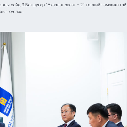
оны сайд Э.Батшугар “Ухаалаг засаг – 2” төслийг амжилттай
хыг хүслээ.