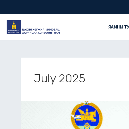
Skip
Post
to
pagination
content
ЯАМНЫ Т
July 2025
Цахим
хөгжил,
инновац,
харилцаа