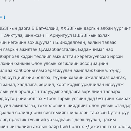
orj
БЗГ-ын дарга Б.Бат-Өлзий, ХХБЗГ-ын даргын албан үүргийг
а Г.Энхтуяа, шинжээч П.Ариунтуул ЦШБЗГ-ын ахлах
лийн нэгжийн зохицуулагч Б.Энхдөлгөөн, айлын талаас
н газрын ажилтан Д.Амарбаясгалан, Бадамчимэг нар
барт хэд хэдэн төслийг амжилттай хэрэгжүүлсээр ирсэн
 Дэлхийн банкны Олон улсын хөгжлийн ассоциацийн
рилцаа холбооны яам хэрэгжүүлэн ажиллаж байна. Үүнд:
дэд бүтцийг бий болгох, түүний хэвийн ажиллагааг хангах,
 занал, халдлага, зөрчил, хорт кодыг урьдчилан илрүүлж
длын үед оролцогч талуудыг халдлага зөрчлийн талаарх
д бүтэц бий болгох •Тоон гарын үсгийн дэд бүтцийн хамрах
, үйл ажиллагаа, технологийн шийдлийг олон улсын стандар
дээлэл солилцооны системийг шинэчлэн тархсан бүтэц рүү
лэг, практик түвшний ур чадварыг дээшлүүлэн, цахим
гийн чиглэлийн ажлын байр бий болгох •Дижитал технологи