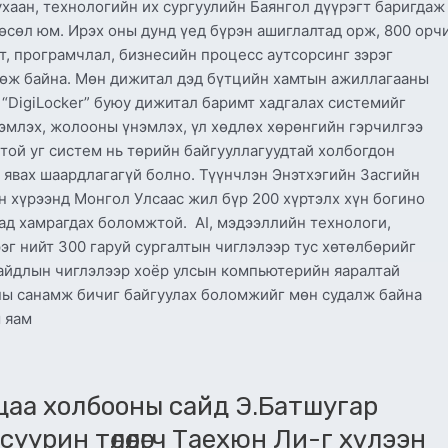
хаан, технологийн их сургуулийн Баянгол дүүрэгт баригдаж
төсөл юм. Ирэх оны дунд үед бүрэн ашиглалтад орж, 800 орч
т, програмчлал, бизнесийн процесс аутсорсинг зэрэг
влөж байна. Мөн дижитал дэд бүтцийн хамтын ажиллагааны
 “DigiLocker” буюу дижитал баримт хадгалах системийг
эмлэх, жолооны үнэмлэх, үл хөдлөх хөрөнгийн гэрчилгээ
той уг систем нь төрийн байгууллагуудтай холбогдон
 явах шаардлагагүй болно. Түүнчлэн Энэтхэгийн Засгийн
йн хүрээнд Монгол Улсаас жил бүр 200 хүртэлх хүн богино
тад хамрагдах боломжтой. AI, мэдээллийн технологи,
рэг нийт 300 гаруй сургалтын чиглэлээр тус хөтөлбөрийг
айдлын чиглэлээр хоёр улсын компьютерийн яаралтай
ы санамж бичиг байгуулах боломжийг мөн судалж байна
 яам
лцаа холбооны сайд Э.Батшугар
урин төлөөлөгч Таехюн Ли-г хүлээн