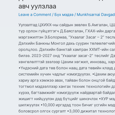
инновац,
авч уулзлаа
харилцаа
холбооны
Leave a Comment
/
Бүх мэдээ
/
Munkhsarnai Davgad
сайд
Э.Батшугар
Уулзалтад ЦХИХХ-ны сайдын зөвлөх Б.Амгалан, ЦШ
Дэлхийн
түр орлон гүйцэтгэгч Д.Баясгалан, ГХАХ-ийн дарг
Банкны
мэргэжилтэн Э.Болормаа, “Ухаалаг Засаг – 2” төс
Монгол
Дэлхийн Банкны Монгол дахь суурин төлөөлөгчий
дахь
оролцлоо. Дэлхийн банктай хамтран ХХМТ-ийн сал
суурин
билээ. 2023-2027 онд “Ухаалаг засаг-2” төслийг
төлөөлөгч
хөнгөлөлттэй зээлээр Цахим хөгжил, инновац, ха
Таехюн
•Үндэсний дата төв болон наац дата төвийн клауд 
Ли-
системийн хүчин чадлыг нэмэгдүүлэх. •Цахим аюул
г
хариу арга хэмжээ авах, тайван болон онцгой бай
хүлээн
тогтмол мэдээллээр хангах техник технологийн дэ
авч
хүрээ, багтаамжийг нэмэгдүүлж найдвартай байдал
уулзлаа
жишигт нийцүүлэн дэд бүтцийг шинэчлэх •ХУР мэ
шилжүүлэх •10,000 иргэдэд тоон бичиг үсгийн мэд
боловсрол олгох сургалт •3,000 дижитал техноло