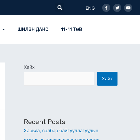
Facebook-
Twitter
Youtu
Search
f
ENG
ШИЛЭН ДАНС
11-11 ТӨВ
Хайх
Хайх
Recent Posts
Харьяа, салбар байгууллагуудын
статусын талаар санал солилцов