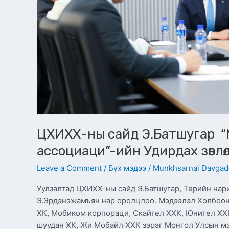
уулзлаа
ЦХИХХ-ны сайд Э.Батшугар “
ассоциаци”-ийн Удирдах зөвлө
Leave a Comment
/
Бүх мэдээ
/
Munkhsarnai Davgad
Уулзалтад ЦХИХХ-ны сайд Э.Батшугар, Төрийн нари
Э.Эрдэнэжамъян нар оролцлоо. Мэдээлэл Холбоо
ХК, Мобиком корпораци, Скайтел ХХК, Юнител ХХ
шуудан ХК, Жи Мобайл ХХК зэрэг Монгол Улсын мэ