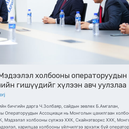
Мэдээлэл холбооны операторуудын
лийн гишүүдийг хүлээн авч уулзлаа
orj
йн бичгийн дарга Ч.Золбаяр, сайдын зөвлөх Б.Амгалан,
ны Операторуудын Ассоциаци нь Монголын цахилгаан холбо
К, Мэдээлэл холбооны сүлжээ ХХК, Скайнэтворкс ХХК, Монг
дээлэл, харилцаа холбооны үйлчилгээ эрхэлж буй операто