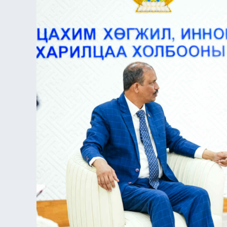
холбооны
сайд
Э.Батшугар
БНЭУ-
аас
Монгол
Улсад
суугаа
элчин
сайд
Атул
Малхари
Готсурвег
хүлээн
авч
уулзлаа