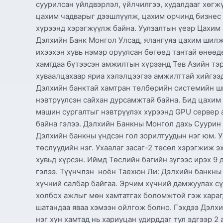
суурилсан үйлдвэрлэл, үйлчилгээ, худалдааг хөгж
цахим чадварыг дээшлүүлж, цахим орчинд бизнес 
хүрээнд хэрэгжүүлж байна. Уулзалтын үеэр Цахим 
Дэлхийн Банк Монгол Улсад, ялангуяа цахим шилж
ихээхэн хувь нэмэр оруулсан бөгөөд тантай өнөөд
хамтдаа бүтээсэн амжилтын хүрээнд Төв Азийн тэ
хуваалцахаар яриа хэлэлцээгээ амжилттай хийгээд
Дэлхийн банктай хамтран төлбөрийн системийн ши
нэвтрүүлсэн сайхан дурсамжтай байна. Бид цахи
машин сургалтыг нэвтрүүлэх хүрээнд GPU сервер 
байна гэлээ. Дэлхийн Банкны Монгол дахь Cуурин
Дэлхийн банкны үндсэн гол зорилтуудын нэг юм. У
төслүүдийн нэг. Ухаалаг засаг-2 төсөл хэрэгжиж э
хувьд хүрсэн. Иймд Төслийн багийн зүгээс ирэх 9
гэлээ. Түүнчлэн ноён Таехюн Ли: Дэлхийн банкны 
хүчний салбар байгаа. Эрчим хүчний дамжуулах с
холбох ажлыг мөн хамтатгах боломжтой гэж хараг
шатандаа яваа хэмээн ойлгож болно. Гэхдээ Дэлх
нэг хүн хамтад нь хариуцан удирддаг тул эдгээр 