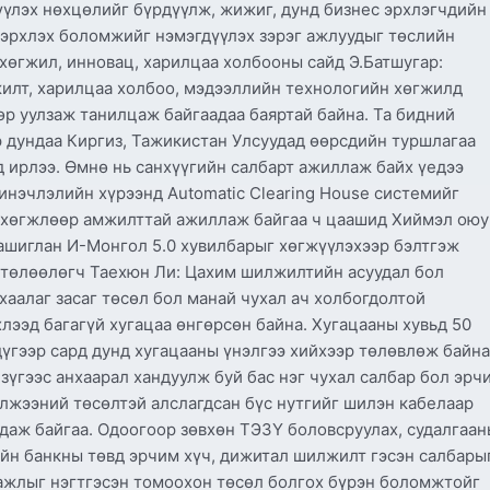
үүлэх нөхцөлийг бүрдүүлж, жижиг, дунд бизнес эрхлэгчдийн
эрхлэх боломжийг нэмэгдүүлэх зэрэг ажлуудыг төслийн
хөгжил, инновац, харилцаа холбооны сайд Э.Батшугар:
илт, харилцаа холбоо, мэдээллийн технологийн хөгжилд
өр уулзаж танилцаж байгаадаа баяртай байна. Та бидний
р дундаа Киргиз, Тажикистан Улсуудад өөрсдийн туршлагаа
 ирлээ. Өмнө нь санхүүгийн салбарт ажиллаж байх үедээ
нэчлэлийн хүрээнд Automatic Clearing House системийг
м хөгжлөөр амжилттай ажиллаж байгаа ч цаашид Хиймэл оюу
ашиглан И-Монгол 5.0 хувилбарыг хөгжүүлэхээр бэлтгэж
 төлөөлөгч Таехюн Ли: Цахим шилжилтийн асуудал бол
хаалаг засаг төсөл бол манай чухал ач холбогдолтой
хлээд багагүй хугацаа өнгөрсөн байна. Хугацааны хувьд 50
 дүгээр сард дунд хугацааны үнэлгээ хийхээр төлөвлөж байна
зүгээс анхаарал хандуулж буй бас нэг чухал салбар бол эрч
үлжээний төсөлтэй алслагдсан бүс нутгийг шилэн кабелаар
даж байгаа. Одоогоор зөвхөн ТЭЗҮ боловсруулах, судалгаан
ийн банкны төвд эрчим хүч, дижитал шилжилт гэсэн салбары
2 ажлыг нэгтгэсэн томоохон төсөл болгох бүрэн боломжтойг