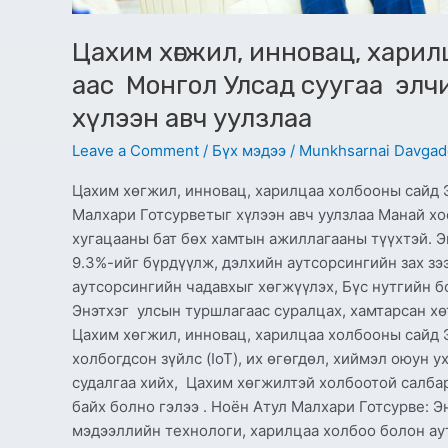
Цахим хөгжил, инновац, хари
аас Монгол Улсад суугаа элч
хүлээн авч уулзлаа
Leave a Comment
/
Бүх мэдээ
/
Munkhsarnai Davgad
Цахим хөгжил, инновац, харилцаа холбооны сайд 
Малхари Готсурветыг хүлээн авч уулзлаа Манай хо
хугацааны бат бөх хамтын ажиллагааны түүхтэй. 
9.3%-ийг бүрдүүлж, дэлхийн аутсорсингийн зах зэ
аутсорсингийн чадавхыг хөгжүүлэх, Бүс нутгийн 
Энэтхэг улсын туршлагаас суралцах, хамтарсан х
Цахим хөгжил, инновац, харилцаа холбооны сайд Э
холбогдсон зүйлс (IoT), их өгөгдөл, хиймэл оюун 
судалгаа хийх, Цахим хөгжилтэй холбоотой салба
байх болно гэлээ . Ноён Атул Малхари Готсурве: Э
мэдээллийн технологи, харилцаа холбоо болон а