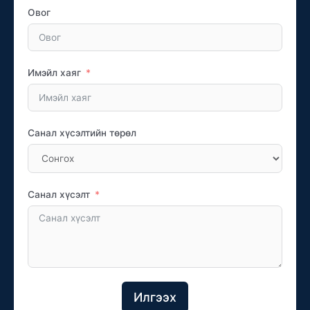
Овог
Имэйл хаяг
Санал хүсэлтийн төрөл
Санал хүсэлт
Илгээх