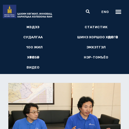
Skip
Me
Search
to
ENG
content
МЭДЭЭ​
СТАТИСТИК
СУДАЛГАА
ШИНЭ ХОРШОО ХӨДӨЛГӨӨН
100 ЖИЛ
ЭМХЭТГЭЛ
ХӨТӨЛБӨР
НЭР-ТОМЪЁО
ВИДЕО