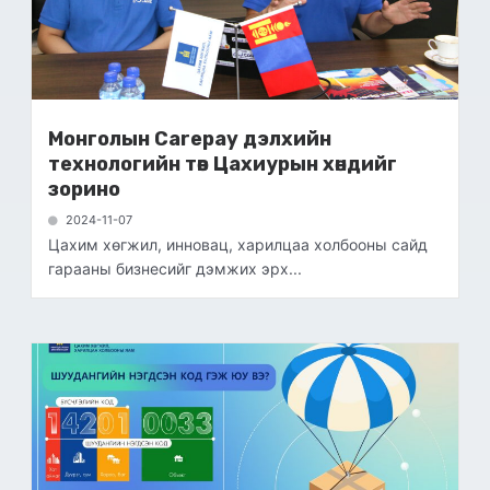
Монголын Carepay дэлхийн
технологийн төв Цахиурын хөндийг
зорино
2024-11-07
Цахим хөгжил, инновац, харилцаа холбооны сайд
гарааны бизнесийг дэмжих эрх...