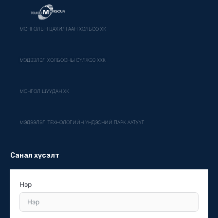
МОНГОЛЫН ЦАХИЛГААН ХОЛБОО ХК
МЭДЭЭЛЭЛ ХОЛБООНЫ СҮЛЖЭЭ ХХК
МОНГОЛ ШУУДАН ХК
МЭДЭЭЛЭЛ ТЕХНОЛОГИЙН ҮНДЭСНИЙ ПАРК ААТУҮГ
Санал хүсэлт
Нэр