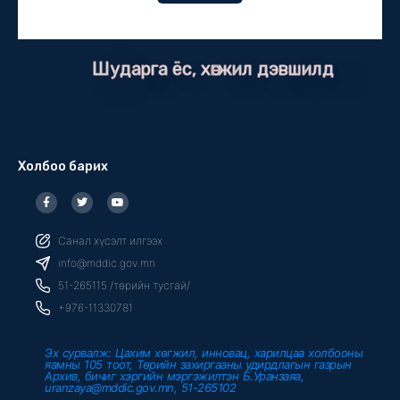
Шударга ёс, хөгжил дэвшилд
Холбоо барих
F
T
Y
a
w
o
c
i
u
e
t
t
b
t
u
Санал хүсэлт илгээх
o
e
b
o
r
e
info@mddic.gov.mn
k
-
51-265115 /төрийн тусгай/
f
+976-11330781
Эх сурвалж: Цахим хөгжил, инновац, харилцаа холбооны
яамны 105 тоот, Төрийн захиргааны удирдлагын газрын
Архив, бичиг хэргийн мэргэжилтэн Б.Уранзаяа,
uranzaya@mddic.gov.mn, 51-265102