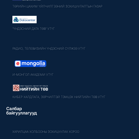
ТӨРИЙН ЦАХИМ ҮЙЛЧИЛГЭЭНИЙ ЗОХИЦУУЛАЛТЫН ГАЗАР
"ҮНДЭСНИЙ ДАТА ТӨВ" УТҮГ
РАДИО, ТЕЛЕВИЗИЙН ҮНДЭСНИЙ СҮЛЖЭЭ УТҮГ
И-МОНГОЛ АКАДЕМИ УТҮГ
КИБЕР ХАЛДЛАГА, ЗӨРЧИЛТЭЙ ТЭМЦЭХ НИЙТИЙН ТӨВ УТҮГ
Салбар
байгууллагууд
ХАРИЛЦАА ХОЛБООНЫ ЗОХИЦУУЛАХ ХОРОО