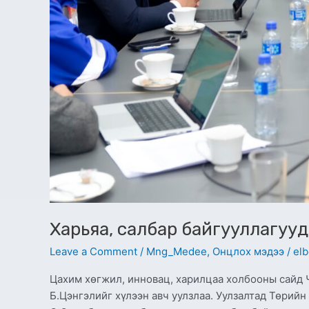
Харьяа, салбар байгууллагуу
Leave a Comment
/
Mng_Medee
,
Онцлох мэдээ
/
elb
Цахим хөгжил, инновац, харилцаа холбооны сайд 
Б.Цэнгэлийг хүлээн авч уулзлаа. Уулзалтад Төрий