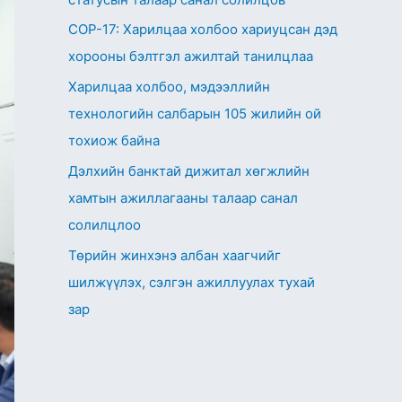
СОР-17: Харилцаа холбоо хариуцсан дэд
хорооны бэлтгэл ажилтай танилцлаа
Харилцаа холбоо, мэдээллийн
технологийн салбарын 105 жилийн ой
тохиож байна
Дэлхийн банктай дижитал хөгжлийн
хамтын ажиллагааны талаар санал
солилцлоо
Төрийн жинхэнэ албан хаагчийг
шилжүүлэх, сэлгэн ажиллуулах тухай
зар