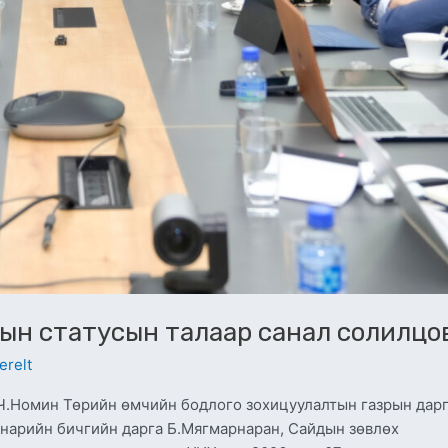
дын статусын талаар санал солилцо
erelt
Ч.Номин Төрийн өмчийн бодлого зохицуулалтын газрын дар
н нарийн бичгийн дарга Б.Мягмарнаран, Сайдын зөвлөх