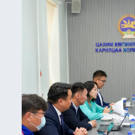
талаар
санал
солилцов