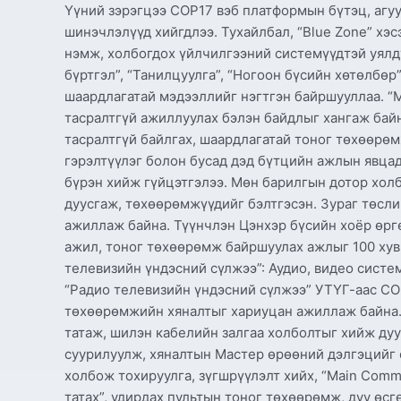
Үүний зэрэгцээ COP17 вэб платформын бүтэц, агуу
шинэчлэлүүд хийгдлээ. Тухайлбал, “Blue Zone” хэсэ
нэмж, холбогдох үйлчилгээний системүүдтэй уялд
бүртгэл”, “Танилцуулга”, “Ногоон бүсийн хөтөлбөр”
шаардлагатай мэдээллийг нэгтгэн байршууллаа. “
тасралтгүй ажиллуулах бэлэн байдлыг хангаж бай
тасралтгүй байлгах, шаардлагатай тоног төхөөрөм
гэрэлтүүлэг болон бусад дэд бүтцийн ажлын явца
бүрэн хийж гүйцэтгэлээ. Мөн барилгын дотор холб
дуусгаж, төхөөрөмжүүдийг бэлтгэсэн. Зураг төсли
ажиллаж байна. Түүнчлэн Цэнхэр бүсийн хоёр өрг
ажил, тоног төхөөрөмж байршуулах ажлыг 100 хувь
телевизийн үндэсний сүлжээ”: Аудио, видео си
“Радио телевизийн үндэсний сүлжээ” УТҮГ-аас СО
төхөөрөмжийн хяналтыг хариуцан ажиллаж байна.
татаж, шилэн кабелийн залгаа холболтыг хийж дуус
суурилуулж, хяналтын Мастер өрөөний дэлгэцийг 
холбож тохируулга, зүгшрүүлэлт хийх, “Main Comm
татах”, удирдах пультын тоног төхөөрөмж, дуу өсг