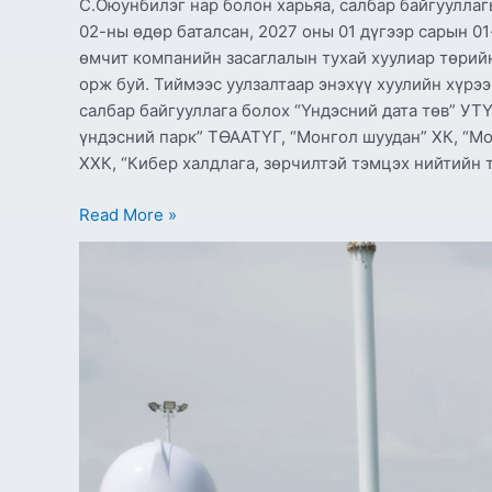
С.Оюунбилэг нар болон харьяа, салбар байгууллаг
02-ны өдөр баталсан, 2027 оны 01 дүгээр сарын 0
өмчит компанийн засаглалын тухай хуулиар төрий
орж буй. Тиймээс уулзалтаар энэхүү хуулийн хүрэ
салбар байгууллага болох “Үндэсний дата төв” УТ
үндэсний парк” ТӨААТҮГ, “Монгол шуудан” ХК, “М
ХХК, “Кибер халдлага, зөрчилтэй тэмцэх нийтийн 
Read More »
СОР-17:
Харилцаа
холбоо
хариуцсан
дэд
хорооны
бэлтгэл
ажилтай
танилцлаа