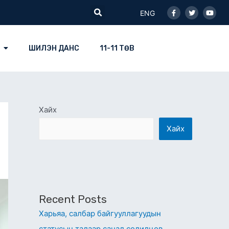
Facebook-
Twitter
Youtu
Search
f
ENG
ШИЛЭН ДАНС
11-11 ТӨВ
Хайх
Хайх
Recent Posts
Харьяа, салбар байгууллагуудын
статусын талаар санал солилцов