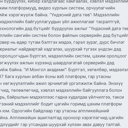
ан бүрдүүлэх, кибер халдлагаас хамгаалах, хэвлэл мэдээлли
ахим платформууд, видео хурлын систем, орчуулагчийн
ийж хэрэгжүүлж байна. “Үндэсний дата төв”: Мэдээллийн
мэдээллийн байгууллагуудын үйл ажиллагааг тасралтгүй,
ехнологийн дэд бүтцийг бүрдүүлэх ажлыг “Үндэсний дата тө
эллийн сангийн систем болон файлын серверийн дэд бүтций
вер нь өдөр тутам бэлтгэх мэдээ, гэрэл зураг, дүрс бичлэг
риалыг найдвартай хадгалах, шуурхай түгээх үндсэн дэд
н оролцогчдын бүртгэл, мэдээллийн систем, цахим оролцоог
өгжүүлэх ажлын хүрээнд шаардлагатай серверийн дэд
ийж байна. “И Монгол академи”: Бүртгэл, хөтөлбөр, мэдээлэ
7 бага хурлын албан ёсны вэб платформ, гар утасны
н хөгжүүлэлтийн ажил эрчимтэй үргэлжилж байна. Энэхүү
чид, төлөөлөгчид, хэвлэл мэдээллийн байгууллага болон
арь, байршлын мэдээллээс гадна худалдаа үйлчилгээ, такси
илгээний мэдээллийг бодит цагийн горимд цахим платформ
х юм. Одоогийн байдлаар гар утасны аппликейшний
айна. Аппликейшн ашиглалтад орсноор хэрэглэгчид цагийн
лүүдийг гар утсандаа шуурхай хүлээн авах давуу талтай.