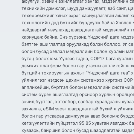
аюулгүй, хэвийн ажиллагааг хангах, мэдээллийн с
техникийн дэмжлэг, шууд дамжуулалт, вэб сайт, ц
төхөөрөмжийг хянах зэрэг хариуцлагатай ажлыг х
технологийн дэд бүтцийг бүрдүүлж байна Хэвлэл 
найдвартай явуулахад шаардлагатай мэдээллийн т
хариуцаж байна. Энэ хүрээнд Үндэсний дата мэдэ
бэлтгэн ашиглалтад оруулахад бэлэн боллоо. Уг сер
болон бусад хэвлэл мэдээллийн болон хурлын мате
бүтэц болох юм. Үүнээс гадна, COP17 бага хурлы
дэмжих платформ болон гар утасны аппликейшн х
бүтцийн тохируулгын ажлыг “Үндэсний дата төв” х
үйлчилгээг нэгдсэн цахим системээр хүргэнэ COP1
аппликейшн, бүртгэл болон мэдээллийн системий
систем бүрэн ашиглалтад орсноор хурлын оролцог
зочид бүртгэл, хөтөлбөр, салбар хуралдааны хува
захиалга, eSIM зэрэг шаардлагатай бүхий л үйлч
болон гар утсаараа дамжуулан авах боломж бүрдэ
хөгжүүлэлтийн гүйцэтгэл 95.85 хувьтай явагдаж б
хуваарь, байршил болон бусад шаардлагатай мэдэгд