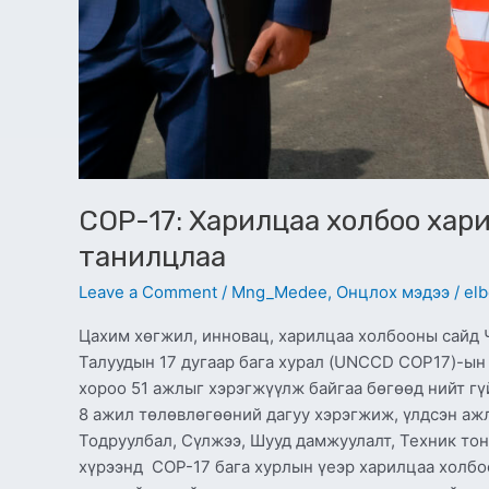
СОР-17: Харилцаа холбоо хар
танилцлаа
Leave a Comment
/
Mng_Medee
,
Онцлох мэдээ
/
elb
Цахим хөгжил, инновац, харилцаа холбооны сайд
Талуудын 17 дугаар бага хурал (UNCCD COP17)-ын
хороо 51 ажлыг хэрэгжүүлж байгаа бөгөөд нийт гүй
8 ажил төлөвлөгөөний дагуу хэрэгжиж, үлдсэн ажл
Тодруулбал, Сүлжээ, Шууд дамжуулалт, Техник то
хүрээнд СОР-17 бага хурлын үеэр харилцаа холбоо