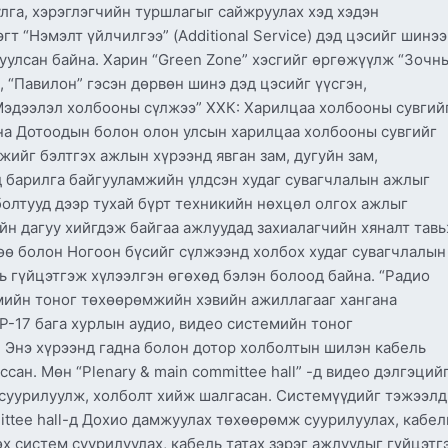
лга, хэрэглэгчийн туршлагыг сайжруулах хэд хэдэн
гт “Нэмэлт үйлчилгээ” (Additional Service) дэд цэсийг шинэ
уулсан байна. Харин “Green Zone” хэсгийг өргөжүүлж “Зочн
, “Павилон” гэсэн дөрвөн шинэ дэд цэсийг үүсгэн,
Мэдээлэл холбооны сүлжээ” ХХК: Харилцаа холбооны сувгий
на Дотоодын болон олон улсын харилцаа холбооны сувгийг
жийг бэлтгэх ажлын хүрээнд явган зам, дугуйн зам,
д барилга байгууламжийн үлдсэн худаг сувагчлалын ажлыг
олтууд дээр тухай бүрт техникийн нөхцөл олгох ажлыг
йн дагуу хийгдэж байгаа ажлуудад захиалагчийн хяналт тавь
өө болон Ногоон бүсийг сүлжээнд холбох худаг сувагчлалын
 гүйцэтгэж хүлээлгэн өгөхөд бэлэн болоод байна. “Радио
стемийн тоног төхөөрөмжийн хэвийн ажиллагааг хангана
Р-17 бага хурлын аудио, видео системийн тоног
 Энэ хүрээнд гадна болон дотор холболтын шилэн кабель
сан. Мөн “Рlenary & main committee hall” -д видео дэлгэций
суурилуулж, холболт хийж шалгасан. Системүүдийг тэжээлд
ittee hall-д Дохио дамжуулах төхөөрөмж суурилуулах, кабел
өх систем суурилуулах, кабель татах зэрэг ажлуудыг гүйцэтг