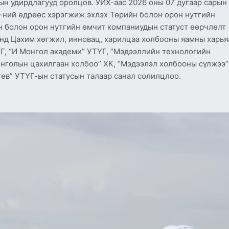
ын удирдлагууд оролцов. УИХ-аас 2026 оны 07 дугаар сарын
1-ний өдрөөс хэрэгжиж эхлэх Төрийн болон орон нутгийн
н болон орон нутгийн өмчит компаниудын статуст өөрчлөлт
энд Цахим хөгжил, инновац, харилцаа холбооны яамны харья
ҮГ, “И Монгол академи” УТҮГ, “Мэдээллийн технологийн
онголын цахилгаан холбоо” ХК, “Мэдээлэл холбооны сүлжээ”
төв” УТҮГ-ын статусын талаар санал солилцлоо.