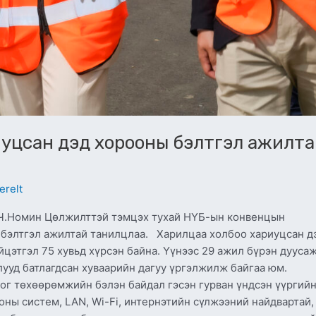
иуцсан дэд хорооны бэлтгэл ажилт
erelt
 Ч.Номин Цөлжилттэй тэмцэх тухай НҮБ-ын конвенцын
 бэлтгэл ажилтай танилцлаа. Харилцаа холбоо хариуцсан д
цэтгэл 75 хувьд хүрсэн байна. Үүнээс 29 ажил бүрэн дуусаж
ууд батлагдсан хуваарийн дагуу үргэлжилж байгаа юм.
ног төхөөрөмжийн бэлэн байдал гэсэн гурван үндсэн үүргий
ны систем, LAN, Wi-Fi, интернэтийн сүлжээний найдвартай,