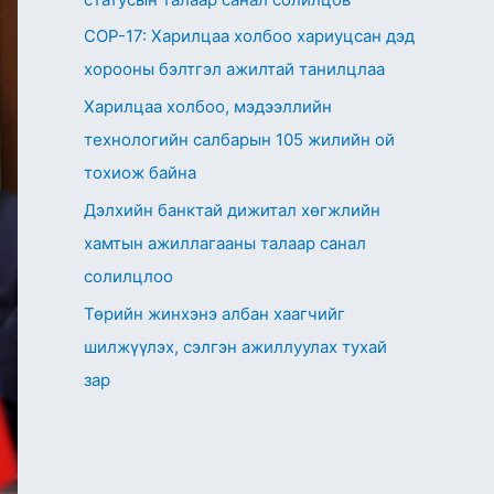
СОР-17: Харилцаа холбоо хариуцсан дэд
хорооны бэлтгэл ажилтай танилцлаа
Харилцаа холбоо, мэдээллийн
технологийн салбарын 105 жилийн ой
тохиож байна
Дэлхийн банктай дижитал хөгжлийн
хамтын ажиллагааны талаар санал
солилцлоо
Төрийн жинхэнэ албан хаагчийг
шилжүүлэх, сэлгэн ажиллуулах тухай
зар