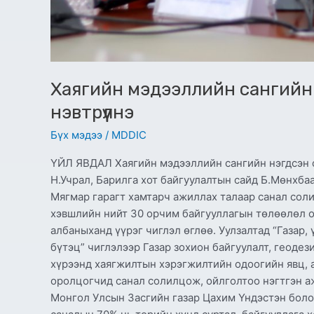
Хаягийн мэдээллийн сангийн
нэвтрүүлнэ
Бүх мэдээ
/
MDDIC
ҮЙЛ ЯВДАЛ Хаягийн мэдээллийн сангийн нэгдсэн с
Н.Учрал, Барилга хот байгуулалтын сайд Б.Мөнхба
Мягмар гарагт хамтарч ажиллах талаар санал соли
хэвшлийн нийт 30 орчим байгууллагын төлөөлөл о
албаныханд үүрэг чиглэл өглөө. Уулзалтад “Газар,
бүтэц” чиглэлээр Газар зохион байгуулалт, геодези
хүрээнд хаягжилтын хэрэгжилтийн одоогийн явц, 
оролцогчид санал солилцож, ойлголтоо нэгтгэн а
Монгол Улсын Засгийн газар Цахим Үндэстэн болох