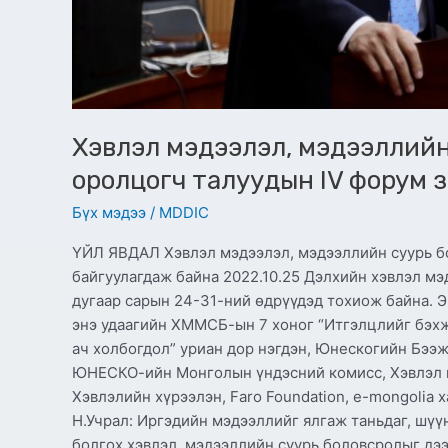
Хэвлэл мэдээлэл, мэдээллийн
оролцогч талуудын IV форум 
Бүх мэдээ
/
MDDIC
ҮЙЛ ЯВДАЛ Хэвлэл мэдээлэл, мэдээллийн суурь б
байгуулагдаж байна 2022.10.25 Дэлхийн хэвлэл мэ
дугаар сарын 24-31-ний өдрүүдэд тохиож байна. Э
энэ удаагийн ХММСБ-ын 7 хоног “Итгэлцлийг бэхж
ач холбогдол” уриан дор нэгдэн, Юнескогийн Бээ
ЮНЕСКО-ийн Монголын үндэсний комисс, Хэвлэл 
Хэвлэлийн хүрээлэн, Faro Foundation, e-mongolia
Н.Учрал: Иргэдийн мэдээллийг ялгаж таньдаг, шүүн
болгох хэвлэл, мэдээллийн суурь боловсролыг дэ