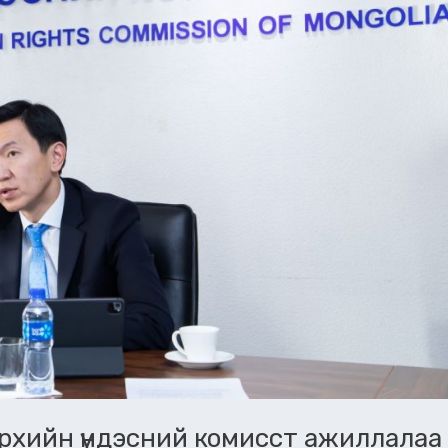
эрхийн үндэсний комисст ажиллалаа