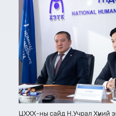
комисст
ажиллалаа
ЦХХХ-ны сайд Н.Учрал Хүний 