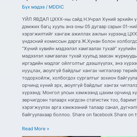
Бүх мэдээ
/
MDDIC
ҮЙЛ ЯВДАЛ ЦХХХ-ны сайд Н.Учрал Хүний эрхийн ү
дэмжих багц хууль энэ оны 05 дугаар сарын 01-ни
хэрэгжилтийг хангаж ажиллах ажлын хүрээнд ЦХХХ
үндэсний комиссын дарга Ж.Хунан болон холбогдох
“Хүний хувийн мэдээлэл хамгаалах тухай” хуулийн
мэдээлэл хамгаалах тухай хуульд заасан журмууды
иргэдийн мэдлэг ойлголтыг дээшлүүлэх, энэ хүрээ
нууцлах, аюулгүй байдлыг хангах чиглэлээр төрийн
тодорхойлж, холбогдох сургалтыг зохион байгуула
орчинд хүний эрх, аюулгүй байдлыг хангах чиглэл
хүрээнд: Монгол улсын хэмжээнд цахим орчинд хүн
зөрчигдсөн талаарх нэгдсэн статистик тоо, баримт
хэрэгжүүлэх арга хэмжээний талаар санал, дүгнэл
байгуулахаар боллоо. Share on facebook Share on t
Read More »