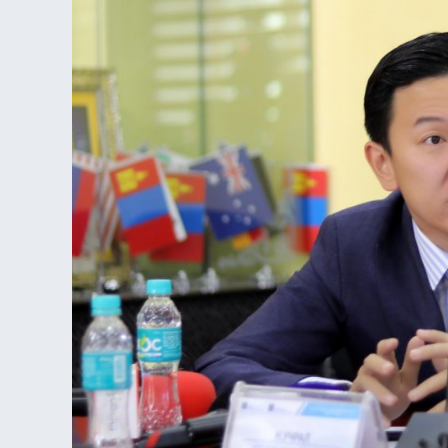
системийг
хэрэглээнд
нэвтрүүлнэ