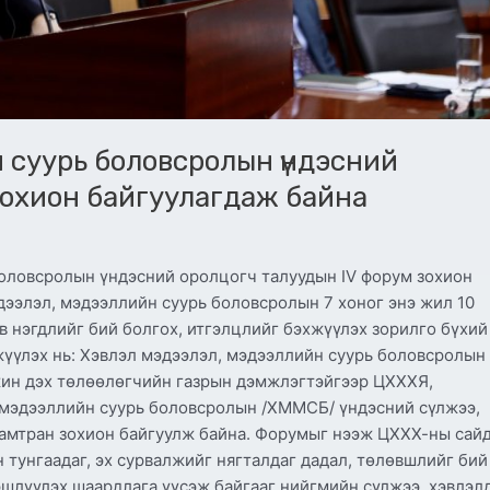
 суурь боловсролын үндэсний
зохион байгуулагдаж байна
оловсролын үндэсний оролцогч талуудын IV форум зохион
дээлэл, мэдээллийн суурь боловсролын 7 хоног энэ жил 10
в нэгдлийг бий болгох, итгэлцлийг бэхжүүлэх зорилго бүхий
үүлэх нь: Хэвлэл мэдээлэл, мэдээллийн суурь боловсролын
жин дэх төлөөлөгчийн газрын дэмжлэгтэйгээр ЦХХХЯ,
мэдээллийн суурь боловсролын /ХММСБ/ үндэсний сүлжээ,
 хамтран зохион байгуулж байна. Форумыг нээж ЦХХХ-ны сай
 тунгаадаг, эх сурвалжийг нягталдаг дадал, төлөвшлийг бий
эшлүүлэх шаардлага үүсэж байгааг нийгмийн сүлжээ, хэвлэл