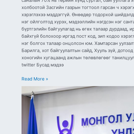
саналын 70% нь төрийн хүнд суртал, байгууллага 
холбоотой Засгийн газрын тогтоол гарсан ч хэрэгж
хэрэглэхээ мэддэггүй. Өнөөдөр тодорхой шийдэлд 
нэг ойлголтод хүрэх, мэдээллийн нэгдсэн нэг сант
бүртгэлийн байгуулагад нь өгөх талаар дурдаад, 
байхгүй болохоор иргэд пост код, зип кодоо хэрэ
нэг болгох талаар онцолсон юм. Хамтарсан уулза
Барилга, хот байгуулалтын сайд, Хууль зүй, дотоо
хоногийн хугацаанд ажлын төлөвлөгөөг танилцуула
twitter Бусад мэдээ
Read More »
ЦХХХ-
ны
сайд
Н.Учрал
Хүний
эрхийн
үндэсний