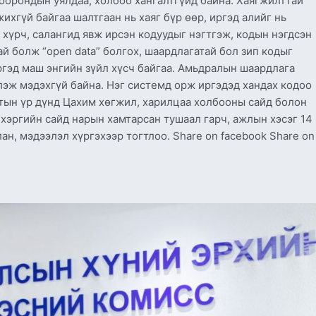
хоорондын уялдаа, холбоо хангалтгүйд байна. Хаягжилттай
ихгүй байгаа шалтгаан нь хаяг бүр өөр, иргэд алийг нь
хүрч, салангид явж ирсэн кодуудыг нэгтгэж, кодын нэгдсэн
ай болж “open data” болгох, шаардлагатай бол зип кодыг
иргэд маш энгийн зүйл хүсч байгаа. Амьдралын шаардлага
глэж мэдэхгүй байна. Нэг системд орж иргэдэд хандах кодоо
лтын үр дүнд Цахим хөгжил, харилцаа холбооны сайд болон
д хэргийн сайд нарын хамтарсан тушаал гарч, ажлын хэсэг 14
н, мэдээлэл хүргэхээр тогтлоо. Share on facebook Share on