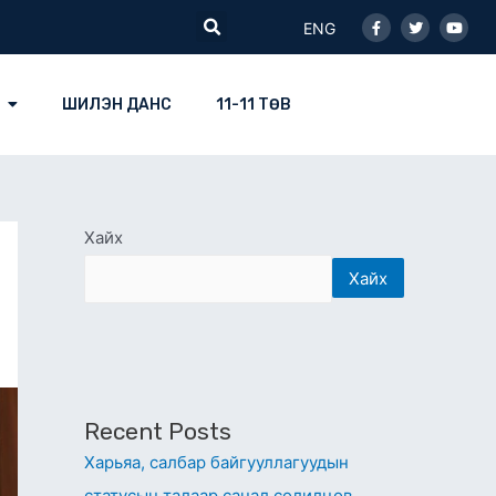
Facebook-
Twitter
Youtu
Search
f
ENG
ШИЛЭН ДАНС
11-11 ТӨВ
Хайх
Хайх
Recent Posts
Харьяа, салбар байгууллагуудын
статусын талаар санал солилцов