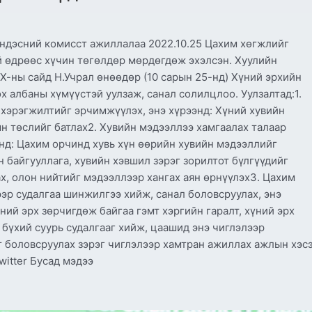
ндэсний комисст ажиллалаа 2022.10.25 Цахим хөгжлийг
й өдрөөс хүчин төгөлдөр мөрдөгдөж эхэлсэн. Хуулийн
-ны сайд Н.Учрал өнөөдөр (10 сарын 25-нд) Хүний эрхийн
 албаны хүмүүстэй уулзаж, санал солилцлоо. Уулзалтад:1.
 хэрэгжилтийг эрчимжүүлэх, энэ хүрээнд: Хүний хувийн
н төслийг батлах2. Хувийн мэдээллээ хамгаалах талаар
нд: Цахим орчинд хувь хүн өөрийн хувийн мэдээллийг
 байгууллага, хувийн хэвшил зэрэг зорилтот бүлгүүдийг
х, олон нийтийг мэдээллээр хангах аян өрнүүлэх3. Цахим
ээр судалгаа шинжилгээ хийж, санал боловсруулах, энэ
ий эрх зөрчигдөж байгаа гэмт хэргийн гаралт, хүний эрх
 бүхий суурь судалгааг хийж, цаашид энэ чиглэлээр
т боловсруулах зэрэг чиглэлээр хамтран ажиллах ажлын хэс
witter Бусад мэдээ