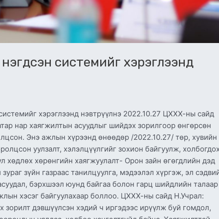
 нэгдсэн системийг хэрэглээнд
истемийг хэрэглээнд нэвтрүүлнэ 2022.10.27 ЦХХХ-ны сайд
атар нар хаягжилтын асуудлыг шийдэх зорилгоор өнгөрсөн
лцсон. Энэ ажлын хүрээнд өнөөдөр /2022.10.27/ төр, хувийн
ролцсон уулзалт, хэлэлцүүлгийг зохион байгуулж, холбогдо
 үл хөдлөх хөрөнгийн хаягжуулалт- Орон зайн өгөгдлийн дэд
 зураг зүйн газраас танилцуулга, мэдээлэл хүргэж, эл сэдви
асуудал, бэрхшээл юунд байгаа болон гарц шийдлийн талаар
жлын хэсэг байгуулахаар боллоо. ЦХХХ-ны сайд Н.Учрал:
 зорилт дэвшүүлсэн хэдий ч иргэдээс ирүүлж буй гомдол,