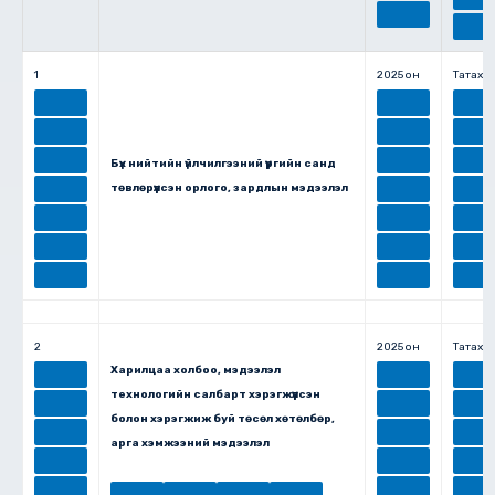
1
2025 он
Татах
Бүх нийтийн үйлчилгээний үүргийн санд
төвлөрүүлсэн орлого, зардлын мэдээлэл
2
2025 он
Татах
Харилцаа холбоо, мэдээлэл
технологийн салбарт хэрэгжүүлсэн
болон хэрэгжиж буй төсөл хөтөлбөр,
арга хэмжээний мэдээлэл