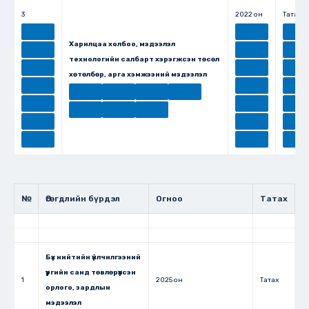
3
2022 он
Татах
Харилцаа холбоо, мэдээлэл
технологийн салбарт хэрэгжсэн төсөл
хөтөлбөр, арга хэмжээний мэдээлэл
№
Өгөгдлийн бүрдэл
Огноо
Татах
Бүх нийтийн үйлчилгээний
үүргийн санд төвлөрүүлсэн
1
2025 он
Татах
орлого, зардлын
мэдээлэл