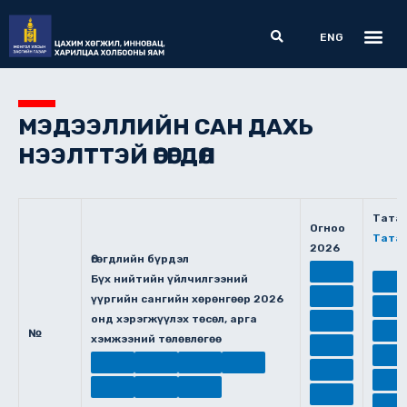
Skip
Me
Search
to
ENG
content
МЭДЭЭЛЛИЙН САН ДАХЬ
НЭЭЛТТЭЙ ӨГӨГДӨЛ
Тата
Огноо
Тата
2026
Өгөгдлийн бүрдэл
Бүх нийтийн үйлчилгээний
үүргийн сангийн хөрөнгөөр 2026
онд хэрэгжүүлэх төсөл, арга
№
хэмжээний төлөвлөгөө