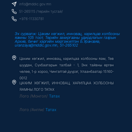
o
r
e
info@mddic.gov.mn
k
-
51-265115 /төрийн тусгай/
f
+976-11330781
Эх сурвалж: Цахим хөгжил, инновац, харилцаа холбооны
яамны 105 тоот, Төрийн захиргааны удирдлагын газрын
Архив, бичиг хэргийн мэргэжилтэн Б.Уранзаяа,
uranzaya@mddic.gov.mn, 51-265102
Цахим хөгжил, инновац, харилцаа холбооны яам, Төв
шуудан, Сүхбаатарын талбай - 1, Энх тайвны өргөн
чөлөө, 1-р хороо, Чингэлтэй дүүрэг, Улаанбаатар 15160-
0012
ЦАХИМ ХӨГЖИЛ, ИННОВАЦ, ХАРИЛЦАА ХОЛБООНЫ
ЯАМНЫ ЛОГО ТАТАХ
Лого /Монгол/
Татах
Лого /Англи/
Татах