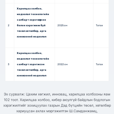
Харилцаа холбоо,
мэдээлэл технологийн
салбарт хэрэгжүүлсэн
2
болон хэрэгжиж буй
2025 он
Татах
төсөл хөтөлбөр, арга
хэмжээний мэдээлэл
Харилцаа холбоо,
мэдээлэл технологийн
3
салбарт хэрэгжсэн
2022 он
Татах
төсөл хөтөлбөр, арга
хэмжээний мэдээлэл
Эх сурвалж: Цахим хөгжил, инновац, харилцаа холбооны яам
102 тоот.
Харилцаа холбоо, кибер аюулгүй байдлын бодлогын
хэрэгжилтийг зохицуулах газрын Дэд бүтцийн төсөл, хөтөлбөр
хариуцсан ахлах мэргэжилтэн Ш.Самданжамц,