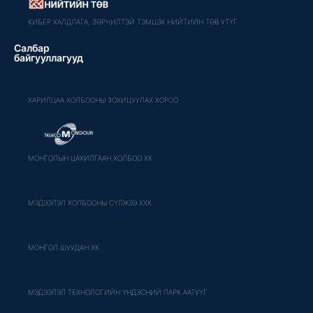
КИБЕР ХАЛДЛАГА, ЗӨРЧИЛТЭЙ ТЭМЦЭХ НИЙТИЙН ТӨВ УТҮГ
Салбар
байгууллагууд
ХАРИЛЦАА ХОЛБООНЫ ЗОХИЦУУЛАХ ХОРОО
МОНГОЛЫН ЦАХИЛГААН ХОЛБОО ХК
МЭДЭЭЛЭЛ ХОЛБООНЫ СҮЛЖЭЭ ХХК
МОНГОЛ ШУУДАН ХК
МЭДЭЭЛЭЛ ТЕХНОЛОГИЙН ҮНДЭСНИЙ ПАРК ААТУҮГ