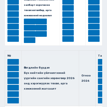
салбарт хэрэгжсэн
төсөл хөтөлбөр, арга
хэмжээний мэдээлэл
№
Тата
Өгөгдлийн бүрдэл
Бүх нийтийн үйлчилгээний
Огноо
үүргийн сангийн хөрөнгөөр 2026
2026
онд хэрэгжүүлэх төсөл, арга
хэмжээний жагсаалт