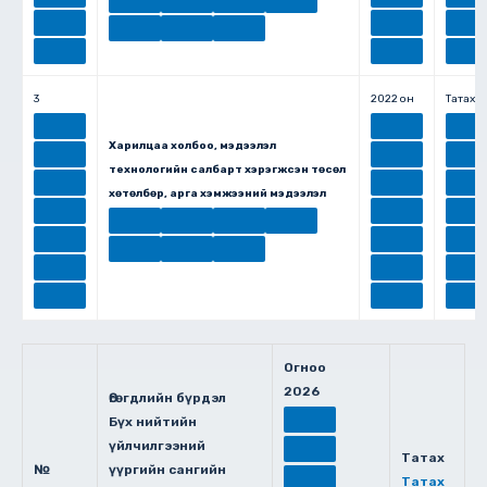
3
2022 он
Татах
Харилцаа холбоо, мэдээлэл
технологийн салбарт хэрэгжсэн төсөл
хөтөлбөр, арга хэмжээний мэдээлэл
Огноо
2026
Өгөгдлийн бүрдэл
Бүх нийтийн
үйлчилгээний
Татах
№
үүргийн сангийн
Татах