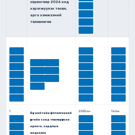
хөрөнгөөр 2026 онд
хэрэгжүүлэх төсөл,
арга хэмжээний
төлөвлөгөө
1
2025 он
Татах
Бүх нийтийн үйлчилгээний
үүргийн санд төвлөрүүлсэн
орлого, зардлын
мэдээлэл