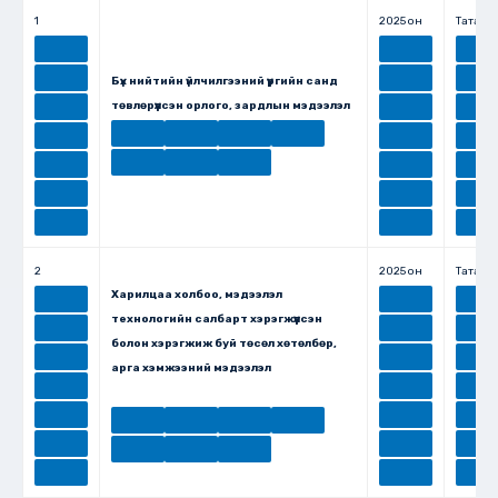
1
2025 он
Татах
Бүх нийтийн үйлчилгээний үүргийн санд
төвлөрүүлсэн орлого, зардлын мэдээлэл
2
2025 он
Татах
Харилцаа холбоо, мэдээлэл
технологийн салбарт хэрэгжүүлсэн
болон хэрэгжиж буй төсөл хөтөлбөр,
арга хэмжээний мэдээлэл