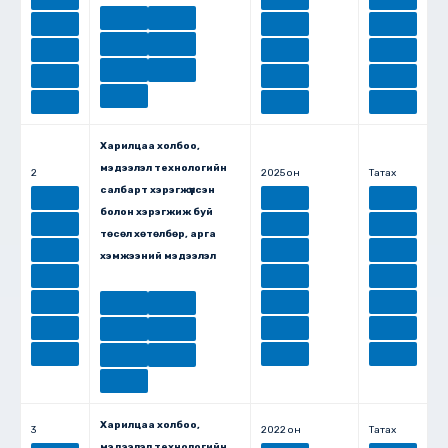
Харилцаа холбоо,
мэдээлэл технологийн
2
2025 он
Татах
салбарт хэрэгжүүлсэн
болон хэрэгжиж буй
төсөл хөтөлбөр, арга
хэмжээний мэдээлэл
Харилцаа холбоо,
3
2022 он
Татах
мэдээлэл технологийн