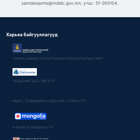
.
samdanjamts@mddic.gov.mn, утас: 51-265104
Харьяа байгууллагууд
ТӨРИЙН ЦАХИМ ҮЙЛЧИЛГЭЭНИЙ ЗОХИЦУУЛАЛТЫН ГАЗАР
"ҮНДЭСНИЙ ДАТА ТӨВ" УТҮГ
РАДИО, ТЕЛЕВИЗИЙН ҮНДЭСНИЙ СҮЛЖЭЭ УТҮГ
И-МОНГОЛ АКАДЕМИ УТҮГ