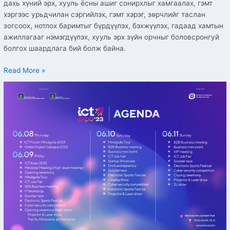
дахь хүний эрх, хууль ёсны ашиг сонирхлыг хамгаалах, гэмт
хэргээс урьдчилан сэргийлэх, гэмт хэрэг, зөрчлийг таслан
зогсоох, нотлох баримтыг бүрдүүлэх, бэхжүүлэх, гадаад хамтын
ажиллагааг нэмэгдүүлэх, хууль эрх зүйн орчныг боловсронгуй
болгох шаардлага бий болж байна.
Read More »
“ICT
EXPO-
2023”
ОЛОН
УЛСЫН
НЭГДСЭН
АРГА
ХЭМЖЭЭНИЙ
ҮНДСЭН
ХӨТӨЛБӨР