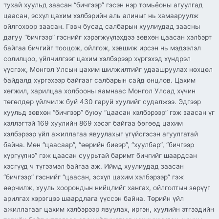
тухай хуульд заасан “бичгээр” гэсэн нэр томьёоны агуулгад
цаасан, эсхүл цахим хэлбэрийн аль алиныг нь хамааруулж
ойлгохоор заасан. Гэвч бусад салбарын хуулиудад заасны
дагуу “бичгээр” гэснийг хэрэгжүүлэхдээ зөвхөн цаасан хэлбэрт
байгаа бичгийг тооцож, ойлгож, хэвшиж ирсэн нь мэдээлэл
солилцоо, үйлчилгээг цахим хэлбэрээр хүргэхэд хүндрэл
үүсгэж, Монгол Улсын цахим шилжилтийг удаашруулах нөхцөл
байдалд хүргэхээр байгааг салбарын сайд онцлов. Цахим
хөгжил, харилцаа холбооны яамнаас Монгол Улсад хүчин
төгөлдөр үйлчилж буй 430 гаруй хуулийг судалжээ. Эдгээр
хуульд зөвхөн “бичгээр” буюу “цаасан хэлбэрээр” гэж заасан үг
хэллэгтэй 169 хуулийн 869 хэсэг байгаа бөгөөд цахим
хэлбэрээр үйл ажиллагаа явуулахыг үгүйсгэсэн агуулгатай
байна. Мөн “цаасаар”, “өөрийн биеэр”, “хуулбар”, “бичгээр
хүргүүлнэ” гэж цаасан суурьтай баримт бичгийг шаардсан
хэсгүүд ч түгээмэл байгаа аж. Иймд хуулиудад заасан
“бичгээр” гэснийг “цаасан, эсхүл цахим хэлбэрээр” гэж
өөрчилж, хууль хоорондын нийцлийг хангах, ойлголтын зөрүүг
арилгах хэрэгцээ шаардлага үүссэн байна. Төрийн үйл
ажиллагааг цахим хэлбэрээр явуулах, иргэн, хуулийн этгээдийн