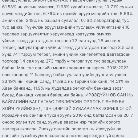
байршууллаа. Энэхүү санхүүжилт авсан байгууллагуудын
61.53% нь улсын эмнэлэг, 11.98% хувийн эмнэлэг, 10.71% сумын
эрүүл мэндийн төв, 6.76% нь өрхийн эрүүл мэндийн төв, 6.69%
эмийн сан, 2.18% нь рашаан сувилал, 0.16% лабораторид тус
тус авчээ. Түүнчлэн эрүүл мэндийн тусламж үйлчилгээний 10
төрлөөр зарцуулалтыг харуулахад хэвтүүлэн эмчлэх
үйлчилгээнд давтагдсан тоогоор 1.2 сая хүнд 1.8 их наяд
төгрөг, амбулаторийн үйлчилгээнд давтагдсан тоогоор 3.5 сая
хүнд 741 тэрбум төгрөг, эмийн үнийн хөнгөлөлтөд давтагдсан
тоогоор 1.4 сая хүнд 273 тэрбум төгрөг тус тус зарцуулсан
байна. Мөн тус сангийн мөнгөн хөрөнгө өнгөрсөн 2018-2022
оны хооронд 11 банканд байршуулсан үнийн дүнг авч үзвэл
23.19% нь Төрийн санд, 14.89% нь Төрийн банканд, 14.51% нь
Хаан банканд, 11.9% нь Худалдаа хөгжлийн банканд зэрэг
бусад банканд хуваан байршиж байна. ИРЭЭДҮЙН ӨВ САН НЬ
БАЙГАЛИЙН БАЯЛАГААС ТӨВЛӨРСӨН ОРЛОГЫГ ӨНӨӨ БА
ХОЙЧ ҮЕИЙНХЭНД ТЭНЦВЭРТЭЙ ХУВААРИЛАХ ЗОРИЛГОТОЙ
Ирээдүйн өв сангийн тухай хууль 2016 онд батлагдсан ба 2017
оноос эхлэн тус санд хуульд заасан нэр төрлийн орлого
төвлөрч эхэлсэн. Энэхүү сангийн зорилго нь Ирээдүйн өв
сангийн тухай хуульд зааснаар нөхөн сэргээгдэхгүй эрдэс