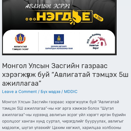
Монгол Улсын Засгийн газраас
хэрэгжүүлж буй “Авлигатай тэмцэх 5ш
ажиллагаа”
Leave a Comment
/
Бүх мэдээ
/
MDDIC
Монгол Улсын Засгийн газраас хэрэгжүүлж буй “Авлигатай
тэмцэх 5Ш ажиллагаа”-ны нэг арга хэмжээ болох “Шүгэл
ажиллагаа”-ны хүрээнд авлигын эсрэг үйл хэрэгт иргэн бүрийн
оролцоог ханган хүнд суртал, чирэгдлийг бууруулах, авлигыг
мэдээлж, шүгэл үлээхийг Цахим хөгжил, харилцаа холбооны