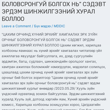
БОЛОВСРОНГУЙ БОЛГОХ НЬ” СЭДЭВТ
ЭРДЭМ ШИНЖИЛГЭЭНИЙ ХУРАЛ
БОЛЛОО
Leave a Comment
/
Бүх мэдээ
/
MDDIC
“ЦАХИМ ОРЧИНД ХҮНИЙ ЭРХИЙГ ХАМГААЛАХ ЭРХ ЗҮЙН
ОРЧНЫГ БОЛОВСРОНГУЙ БОЛГОХ НЬ” СЭДЭВТ ЭРДЭМ
ШИНЖИЛГЭЭНИЙ ХУРАЛ БОЛЛОО Цахим хөгжил, харилцаа
холбооны яамнаас нь хүний эрхийг хамгаалах чиглэлээр үйл
ажиллагаа явуулдаг байгууллага, их, дээд сургуулийн
эрдэмтэн, багш, судлаач, шинжээчдийн оролцоог хангах,
хамтран ажиллах боломжийг нэмэгдүүлэх, мэдээлэл солилцох,
цаашлаад цахим орчинд хүний эрхийг хамгаалах эрх зүйн
орчныг бий болгох зорилгоор “Цахим орчинд хүний эрхийг
хамгаалах эрх зүйн орчныг боловсронгуй нь” сэдэвт эрдэм
шинжилгээний хурлыг өнөөдөр /2023.05.29/ Хууль зүйн
үндэсний хүрээлэнд зохион байгууллаа. Эрдэм шинжилгээний
хуралд Хууль зүй, дотоод хэргийн яам, Хүний эрхийн үндэсний
комисс, Харилцаа холбооны зохицуулах хороо, Цагдаагийн