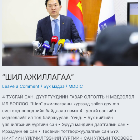
“ШИЛ АЖИЛЛАГАА”
Leave a Comment
/
Бүх мэдээ
/
MDDIC
4 ТУСГАЙ САН, ДҮҮРГҮҮДИЙН ГАЗАР ОЛГОЛТЫН МЭДЭЭЛЭЛ
ИЛ БОЛЛОО. “Шил” ажиллагааны хүрээнд shilen.gov.mn
системд өнөөдрийн байдлаар нэмж 4 тусгай сангийн
мэдээллийг ил тод байршуулав. Үүнд: • Бүх нийтийн
үйлчилгээний үүргийн сан • Эрүүл мэндийн даатгалын сан •
Ирээдүйн өв сан • Төсвийн тогтворжуулалтын сан БҮХ
НИЙТИЙН ҮЙЛЧИЛГЭЭНИЙ ҮҮРГИЙН САН УЛСЫН ТӨСВӨӨС