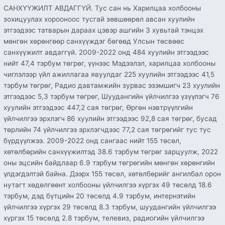
САНХҮҮЖИЛТ АВДАГГҮЙ. Тус сан нь Харилцаа холбооны
зохицуулах хорооноос тусгай зөвшөөрөл авсан хуулийн
этгээдээс татварын дараах цэвэр ашгийн 3 хувьтай тэнцэх
мөнгөн хөрөнгөөр санхүүждэг бөгөөд Улсын төсвөөс
санхүүжилт авдаггүй. 2009-2022 онд 484 хуулийн этгээдээс
нийт 47,4 тэрбум төгрөг, үүнээс Мэдээлэл, харилцаа холбооны
чиглэлээр үйл ажиллагаа явуулдаг 225 хуулийн этгээдээс 41,5
тэрбум төгрөг, Радио давтамжийн зурвас эзэмшигч 23 хуулийн
этгээдээс 5,3 тэрбум төгрөг, Шуудангийн үйлчилгээ үзүүлэгч 76
хуулийн этгээдээс 447,2 сая төгрөг, Өргөн нэвтрүүлгийн
үйлчилгээ эрхлэгч 86 хуулийн этгээдээс 92,8 сая төгрөг, бусад
төрлийн 74 үйлчилгээ эрхлэгчдээс 77,2 сая төгрөгийг тус тус
бүрдүүлжээ. 2009-2022 онд сангаас нийт 155 төсөл,
хөтөлбөрийн санхүүжилтэд 38.6 тэрбум төгрөг зарцуулж, 2022
оны эцсийн байдлаар 6.9 тэрбум төгрөгийн мөнгөн хөрөнгийн
үлдэгдэлтэй байна. Дээрх 155 төсөл, хөтөлбөрийг ангилбал орон
нутагт хөдөлгөөнт холбооны үйлчилгээ хүргэх 49 төсөлд 18.6
тэрбум, дэд бүтцийн 20 төсөлд 4.9 тэрбум, интернэтийн
үйлчилгээ хүргэх 29 төсөлд 8.3 тэрбум, шуудангийн үйлчилгээ
хүргэх 15 төсөлд 2.8 тэрбум, телевиз, радиогийн үйлчилгээ