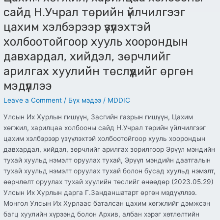
хийдэл,
сайд Н.Учрал төрийн үйлчилгээг
зөрчлийг
цахим хэлбэрээр үзүүлэхтэй
арилгах
хуулийн
холбоотойгоор хууль хоорондын
төслүүдийг
давхардал, хийдэл, зөрчлийг
өргөн
арилгах хуулийн төслүүдийг өргөн
мэдүүллээ
мэдүүллээ
Leave a Comment
/
Бүх мэдээ
/
MDDIC
Улсын Их Хурлын гишүүн, Засгийн газрын гишүүн, Цахим
хөгжил, харилцаа холбооны сайд Н.Учрал төрийн үйлчилгээг
цахим хэлбэрээр үзүүлэхтэй холбоотойгоор хууль хоорондын
давхардал, хийдэл, зөрчлийг арилгах зорилгоор Эрүүл мэндийн
тухай хуульд нэмэлт оруулах тухай, Эрүүл мэндийн даатгалын
тухай хуульд нэмэлт оруулах тухай болон бусад хуульд нэмэлт,
өөрчлөлт оруулах тухай хуулийн төслийг өнөөдөр (2023.05.29)
Улсын Их Хурлын дарга Г.Занданшатарт өргөн мэдүүллээ.
Монгол Улсын Их Хурлаас баталсан цахим хөгжлийг дэмжсэн
багц хуулийн хүрээнд болон Архив, албан хэрэг хөтлөлтийн