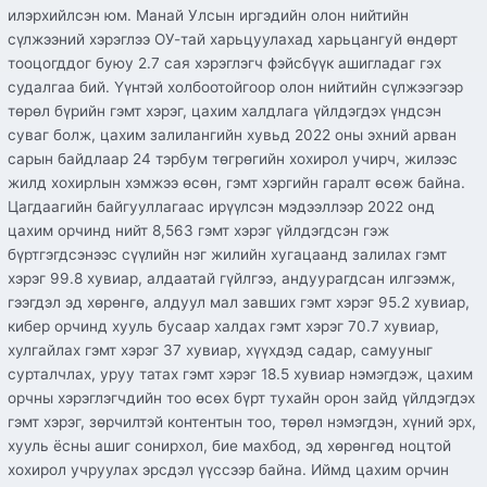
илэрхийлсэн юм. Манай Улсын иргэдийн олон нийтийн
сүлжээний хэрэглээ ОУ-тай харьцуулахад харьцангуй өндөрт
тооцогддог буюу 2.7 сая хэрэглэгч фэйсбүүк ашигладаг гэх
судалгаа бий. Үүнтэй холбоотойгоор олон нийтийн сүлжээгээр
төрөл бүрийн гэмт хэрэг, цахим халдлага үйлдэгдэх үндсэн
суваг болж, цахим залилангийн хувьд 2022 оны эхний арван
сарын байдлаар 24 тэрбум төгрөгийн хохирол учирч, жилээс
жилд хохирлын хэмжээ өсөн, гэмт хэргийн гаралт өсөж байна.
Цагдаагийн байгууллагаас ирүүлсэн мэдээллээр 2022 онд
цахим орчинд нийт 8,563 гэмт хэрэг үйлдэгдсэн гэж
бүртгэгдсэнээс сүүлийн нэг жилийн хугацаанд залилах гэмт
хэрэг 99.8 хувиар, алдаатай гүйлгээ, андуурагдсан илгээмж,
гээгдэл эд хөрөнгө, алдуул мал завших гэмт хэрэг 95.2 хувиар,
кибер орчинд хууль бусаар халдах гэмт хэрэг 70.7 хувиар,
хулгайлах гэмт хэрэг 37 хувиар, хүүхдэд садар, самууныг
сурталчлах, уруу татах гэмт хэрэг 18.5 хувиар нэмэгдэж, цахим
орчны хэрэглэгчдийн тоо өсөх бүрт тухайн орон зайд үйлдэгдэх
гэмт хэрэг, зөрчилтэй контентын тоо, төрөл нэмэгдэн, хүний эрх,
хууль ёсны ашиг сонирхол, бие махбод, эд хөрөнгөд ноцтой
хохирол учруулах эрсдэл үүссээр байна. Иймд цахим орчин