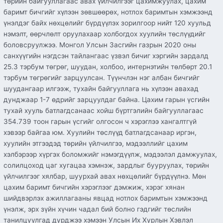
төрийн байгууллагаас авах үйлчилгээг цахимжуулах, цахим
баримт бичгийг хүлээн зөвшөөрөх, нотлох баримтын хэмжээнд
үнэлдэг байх нөхцөлийг бүрдүүлэх зорилгоор нийт 120 хуульд
нэмэлт, өөрчлөлт оруулахаар холбогдох хуулийн төслүүдийг
боловсруулжээ. Монгол Улсын Засгийн газрын 2020 оны
санхүүгийн нэгдсэн тайлангаас үзвэл бичиг хэргийн зардалд
25.3 тэрбум төгрөг, шуудан, холбоо, интернэтийн төлбөрт 20.1
тэрбум төгрөгийг зарцуулсан. Түүнчлэн нэг албан бичгийг
шуудангаар илгээж, тухайн байгууллага нь хүлээн авахад
дунджаар 1-7 өдрийг зарцуулдаг байна. Цахим гарын үсгийн
тухай хууль батлагдсанаас хойш бүртгэлийн байгууллагаас
354.739 тоон гарын үсгийг олгосон ч хэрэглээ хангалтгүй
хэвээр байгаа юм. Хуулийн төслүүд батлагдсанаар иргэн,
хуулийн этгээдэд төрийн үйлчилгээ, мэдээллийг цахим
хэлбэрээр хүргэх боломжийг нэмэгдүүлж, мэдээлэл дамжуулах,
солилцоход цаг хугацаа хэмнэж, зардлыг бууруулах, төрийн
үйлчилгээг хялбар, шуурхай авах нөхцөлийг бүрдүүлнэ. Мөн
цахим баримт бичгийн хэрэглээг дэмжиж, хэрэг хянан
шийдвэрлэх ажиллагааны явцад нотлох баримтын хэмжээнд
үнэлж, эрх зүйн хүчин чадал бий болно гэдгийг төслийн
танилцуулгад дурджээ хэмээн Улсын Их Хурлын Хэвлэл