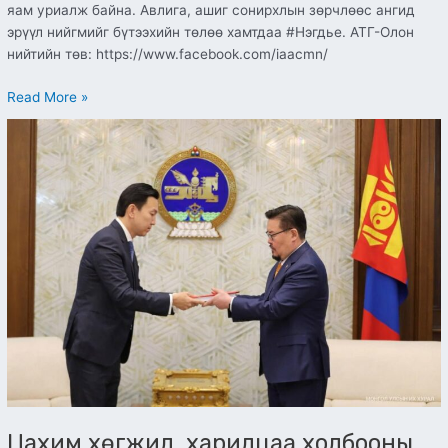
яам уриалж байна. Авлига, ашиг сонирхлын зөрчлөөс ангид
эрүүл нийгмийг бүтээхийн төлөө хамтдаа #Нэгдье. АТГ-Олон
нийтийн төв: https://www.facebook.com/iaacmn/
Read More »
Цахим
хөгжил,
харилцаа
холбооны
сайд
Н.Учрал
төрийн
үйлчилгээг
цахим
хэлбэрээр
үзүүлэхтэй
холбоотойгоор
хууль
хоорондын
давхардал,
Цахим хөгжил, харилцаа холбооны