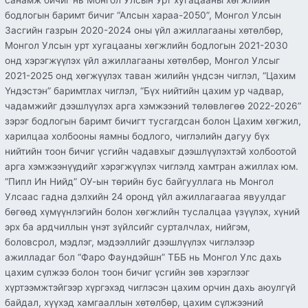
бодлогын баримт бичиг “Алсын хараа-2050”, Монгол Улсын
Засгийн газрын 2020-2024 оны үйл ажиллагааны хөтөлбөр,
Монгол Улсын урт хугацааны хөгжлийн бодлогын 2021-2030
онд хэрэгжүүлэх үйл ажиллагааны хөтөлбөр, Монгол Улсыг
2021-2025 онд хөгжүүлэх таван жилийн үндсэн чиглэл, “Цахим
Үндэстэн” баримтлах чиглэл, “Бүх нийтийн цахим ур чадвар,
чадамжийг дээшлүүлэх арга хэмжээний төлөвлөгөө 2022-2026”
зэрэг бодлогын баримт бичигт тусгагдсан болон Цахим хөгжил,
харилцаа холбооны яамны бодлого, чиглэлийн дагуу бүх
нийтийн тоон бичиг үсгийн чадавхыг дээшлүүлэхтэй холбоотой
арга хэмжээнүүдийг хэрэгжүүлэх чиглэлд хамтран ажиллах юм.
“Пипл Ин Нийд” ОУ-ын төрийн бус байгууллага нь Монгол
Улсаас гадна дэлхийн 24 оронд үйл ажиллагаагаа явуулдаг
бөгөөд хүмүүнлэгийн болон хөгжлийн туслалцаа үзүүлэх, хүний
эрх ба ардчиллын үнэт зүйлсийг сурталчлах, нийгэм,
боловсрол, мэдлэг, мэдээллийг дээшлүүлэх чиглэлээр
ажилладаг бол “Фаро Фаундэйшн” ТББ нь Монгол Улс дахь
цахим сүлжээ болон тоон бичиг үсгийн зөв хэрэглээг
хүртээмжтэйгээр хүргэхэд чиглэсэн цахим орчин дахь аюулгүй
байдал, хүүхэд хамгааллын хөтөлбөр, цахим сүлжээний