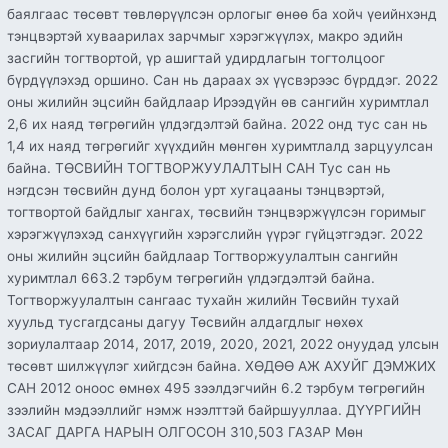
баялгаас төсөвт төвлөрүүлсэн орлогыг өнөө ба хойч үеийнхэнд
тэнцвэртэй хуваарилах зарчмыг хэрэгжүүлэх, макро эдийн
засгийн тогтвортой, үр ашигтай удирдлагын тогтолцоог
бүрдүүлэхэд оршино. Сан нь дараах эх үүсвэрээс бүрддэг. 2022
оны жилийн эцсийн байдлаар Ирээдүйн өв сангийн хуримтлал
2,6 их наяд төгрөгийн үлдэгдэлтэй байна. 2022 онд тус сан нь
1,4 их наяд төгрөгийг хүүхдийн мөнгөн хуримтлалд зарцуулсан
байна. ТӨСВИЙН ТОГТВОРЖУУЛАЛТЫН САН Тус сан нь
нэгдсэн төсвийн дунд болон урт хугацааны тэнцвэртэй,
тогтвортой байдлыг хангах, төсвийн тэнцвэржүүлсэн горимыг
хэрэгжүүлэхэд санхүүгийн хэрэгслийн үүрэг гүйцэтгэдэг. 2022
оны жилийн эцсийн байдлаар Тогтворжуулалтын сангийн
хуримтлал 663.2 тэрбум төгрөгийн үлдэгдэлтэй байна.
Тогтворжуулалтын сангаас тухайн жилийн Төсвийн тухай
хуульд тусгагдсаны дагуу Төсвийн алдагдлыг нөхөх
зориулалтаар 2014, 2017, 2019, 2020, 2021, 2022 онуудад улсын
төсөвт шилжүүлэг хийгдсэн байна. ХӨДӨӨ АЖ АХУЙГ ДЭМЖИХ
САН 2012 оноос өмнөх 495 зээлдэгчийн 6.2 тэрбум төгрөгийн
зээлийн мэдээллийг нэмж нээлттэй байршууллаа. ДҮҮРГИЙН
ЗАСАГ ДАРГА НАРЫН ОЛГОСОН 310,503 ГАЗАР Мөн