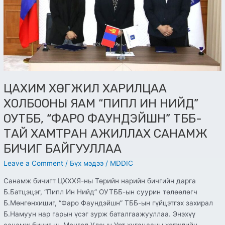
НИЙД”
ОУТББ,
“ФАРО
ФАУНДЭЙШН”
ТББ-
ТАЙ
ХАМТРАН
АЖИЛЛАХ
ЦАХИМ ХӨГЖИЛ ХАРИЛЦАА
САНАМЖ
ХОЛБООНЫ ЯАМ “ПИПЛ ИН НИЙД”
БИЧИГ
БАЙГУУЛЛАА
ОУТББ, “ФАРО ФАУНДЭЙШН” ТББ-
ТАЙ ХАМТРАН АЖИЛЛАХ САНАМЖ
БИЧИГ БАЙГУУЛЛАА
Leave a Comment
/
Бүх мэдээ
/
MDDIC
Санамж бичигт ЦХХХЯ-ны Төрийн нарийн бичгийн дарга
Б.Батцэцэг, “Пипл Ин Нийд” ОУТББ-ын суурин төлөөлөгч
Б.Мөнгөнхишиг, “Фаро Фаундэйшн” ТББ-ын гүйцэтгэх захирал
Б.Намуун нар гарын үсэг зурж баталгаажууллаа. Энэхүү
санамж бичиг нь Монгол Улсын Урт хугацааны хөгжлийн