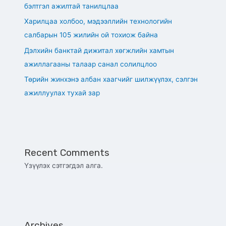
бэлтгэл ажилтай танилцлаа
Харилцаа холбоо, мэдээллийн технологийн
салбарын 105 жилийн ой тохиож байна
Дэлхийн банктай дижитал хөгжлийн хамтын
ажиллагааны талаар санал солилцлоо
Төрийн жинхэнэ албан хаагчийг шилжүүлэх, сэлгэн
ажиллуулах тухай зар
Recent Comments
Үзүүлэх сэтгэгдэл алга.
Archives