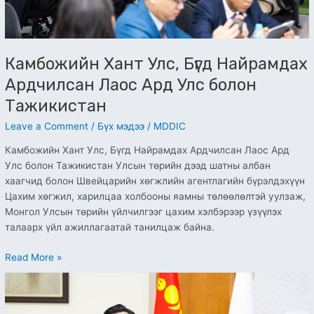
Тажикистан
Камбожийн Хант Улс, Бүгд Найрамдах
Ардчилсан Лаос Ард Улс болон
Тажикистан
Leave a Comment
/
Бүх мэдээ
/
MDDIC
Камбожийн Хант Улс, Бүгд Найрамдах Ардчилсан Лаос Ард
Улс болон Тажикистан Улсын төрийн дээд шатны албан
хаагчид болон Швейцарийн хөгжлийн агентлагийн бүрэлдэхүүн
Цахим хөгжил, харилцаа холбооны яамны төлөөлөлтэй уулзаж,
Монгол Улсын төрийн үйлчилгээг цахим хэлбэрээр үзүүлэх
талаарх үйл ажиллагаатай танилцаж байна.
Read More »
“ШИЛ
АЖИЛЛАГАА”