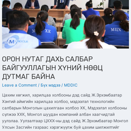
НӨӨЦ
ДУТМАГ
БАЙНА
ОРОН НУТАГ ДАХЬ САЛБАР
БАЙГУУЛЛАГЫН ХҮНИЙ НӨӨЦ
ДУТМАГ БАЙНА
Leave a Comment
/
Бүх мэдээ
/
MDDIC
Цахим хөгжил, харилцаа холбооны дэд сайд Ж.Эрхэмбаатар
Хэнтий аймгийн харилцаа холбоо, мэдээлэл технологийн
салбарын Монголын цахилгаан холбоо ХК, Мэдээлэл холбооны
сүлжээ ХХК, Монгол шуудан компаний албан хаагчидтай
уулзлаа. Уулзалтаар ЦХХХ-ны дэд сайд Ж.Эрхэмбаатар Монгол
Улсын Засгийн газраас хэрэгжүүлж буй цахим шилжилтийг