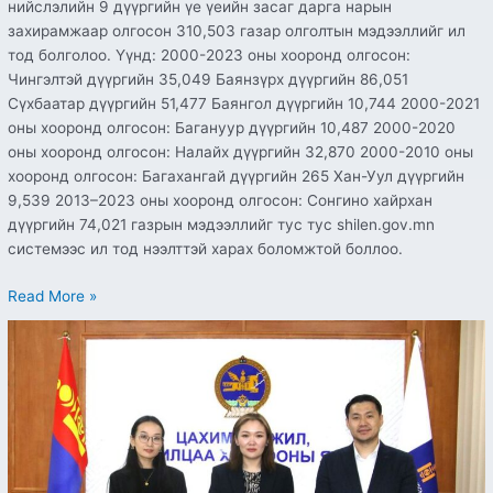
нийслэлийн 9 дүүргийн үе үеийн засаг дарга нарын
захирамжаар олгосон 310,503 газар олголтын мэдээллийг ил
тод болголоо. Үүнд: 2000-2023 оны хооронд олгосон:
Чингэлтэй дүүргийн 35,049 Баянзүрх дүүргийн 86,051
Сүхбаатар дүүргийн 51,477 Баянгол дүүргийн 10,744 2000-2021
оны хооронд олгосон: Багануур дүүргийн 10,487 2000-2020
оны хооронд олгосон: Налайх дүүргийн 32,870 2000-2010 оны
хооронд олгосон: Багахангай дүүргийн 265 Хан-Уул дүүргийн
9,539 2013–2023 оны хооронд олгосон: Сонгино хайрхан
дүүргийн 74,021 газрын мэдээллийг тус тус shilen.gov.mn
системээс ил тод нээлттэй харах боломжтой боллоо.
Read More »
ЦАХИМ
ХӨГЖИЛ
ХАРИЛЦАА
ХОЛБООНЫ
ЯАМ
“ПИПЛ
ИН