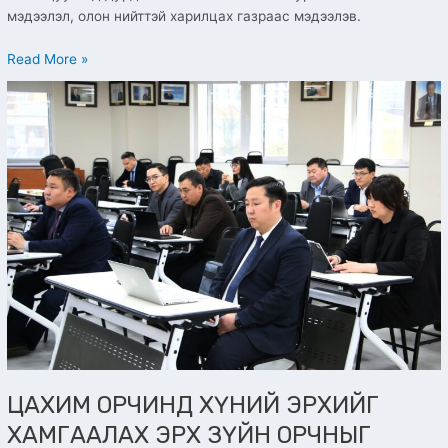
мэдээлэл, олон нийттэй харилцах газраас мэдээлэв.
Read More »
ЦАХИМ
ОРЧИНД
ХҮНИЙ
ЭРХИЙГ
ХАМГААЛАХ
ЭРХ
ЗҮЙН
ОРЧНЫГ
БОЛОВСРОНГУЙ
БОЛГОХ
НЬ”
СЭДЭВТ
ЭРДЭМ
ШИНЖИЛГЭЭНИЙ
ХУРАЛ
ЦАХИМ ОРЧИНД ХҮНИЙ ЭРХИЙГ
БОЛЛОО
ХАМГААЛАХ ЭРХ ЗҮЙН ОРЧНЫГ