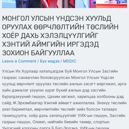
ИРГЭДЭД
ЗОХИОН
БАЙГУУЛЛАА
МОНГОЛ УЛСЫН ҮНДСЭН ХУУЛЬД
ОРУУЛАХ ӨӨРЧЛӨЛТИЙН ТӨСЛИЙН
ХОЁР ДАХЬ ХЭЛЭЛЦҮҮЛГИЙГ
ХЭНТИЙ АЙМГИЙН ИРГЭДЭД
ЗОХИОН БАЙГУУЛЛАА
Leave a Comment
/
Бүх мэдээ
/
MDDIC
Улсын Их Хурлаар хэлэлцэгдэж буй Монгол Улсын Засгийн
газраас санаачлан боловсруулсан Монгол Улсын Үндсэн
хуульд өөрчлөлт оруулах төслийн ажлын хэсэгт мэргэжил, арга
зүйн дэмжлэг үзүүлэх үүрэг бүхий ажлын дэд хэсгийн
бүрэлдэхүүний гишүүн, Цахим хөгжил, харилцаа холбооны дэд
сайд Ж.Эрхэмбаатар Хэнтий аймагт ажиллалаа. Энэхүү төслийн
үзэл баримтлал, өөрчлөлтийн төслийг хийх болсон талаарх
танилцуулга, хоёр дахь хэлэлцүүлгийг УИХ-ын гишүүн, Засгийн
газрын гишүүн, Олимп, нийтийн биеийн тамир, спортын
Үндэсний хорооны дарга Б.Бат-Эрдэнэ, УИХ-ын гишүүн,