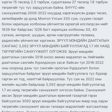
хүргэх 15 төсөлд 2.3 тэрбум, судалгааны 27 төсөлд 1.6 тэрбум
төгрөгийг тус тус зарцуулсан байна. БНҮҮС-ийн
санхүүжилтээр 2009-2022 онуудад хэрэгжүүлсэн дээрх төсөл,
хөтөлбөрийн үр дүнд Монгол Улсын 330 сум, суурин газарт
болон харилцаа холбооны үйлчилгээ хүрээгүй алслагдсан нийт
1639 баг байдгаас 1226 багт харилцаа холбооны 3G, 4G
сүлжээ, интернэт, шуудан, өргөн нэвтрүүлгийн телевиз,
радиогийн үйлчилгээг хүргэжээ. ЭРҮҮЛ МЭНДИЙН ДААТГАЛЫН
САНГААС 3,092 ЭРҮҮЛ МЭНДИЙН БАЙГУУЛЛАГАД 1.7 ИХ НАЯД
ТӨГРӨГИЙН САНХҮҮЖИЛТ ОЛГОЖЭЭ. Эрүүл мэндийн
даатгалын сангийн 2018 оноос өмнөх мэдээлэл нь Нийгмийн
даатгалын сангийн бүрэлдэхүүн хэсэг байсан тул 2018-2022
оны хооронд дахь тус сангийн орлогын бүрдүүлэлт болон
зарцуулалтын байдлыг эрүүл мэндийн байгууллага тус бүрээр
гарган ил тод, нээлттэй байршууллаа. Тус сан нь 2022 оны
жилийн эцсийн байдлаар 3,092 эрүүл мэндийн байгууллагад
1.7 их наяд төгрөгийн санхүүжилт олгосон байна. Санхүүжилт
авсан Эрүүл мэндийн даатгалын ерөнхий газартай гэрээ
байгуулсан 3092 эрүүл мэндийн байгууллагын ямар онд хэдэн
төгрөгийн санхүүжилт авсан талаарх мэдээллийг жагсаалтаар