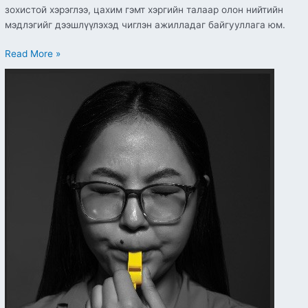
зохистой хэрэглээ, цахим гэмт хэргийн талаар олон нийтийн
мэдлэгийг дээшлүүлэхэд чиглэн ажилладаг байгууллага юм.
Read More »
Монгол
Улсын
Засгийн
газраас
хэрэгжүүлж
буй
“Авлигатай
тэмцэх
5ш
ажиллагаа”