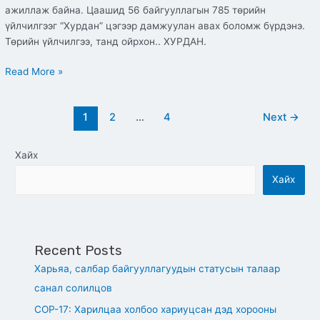
ажиллаж байна. Цаашид 56 байгууллагын 785 төрийн
үйлчилгээг “Хурдан” цэгээр дамжуулан авах боломж бүрдэнэ.
Төрийн үйлчилгээ, танд ойрхон.. ХУРДАН.
Read More »
1
2
…
4
Next
→
Хайх
Хайх
Recent Posts
Харьяа, салбар байгууллагуудын статусын талаар
санал солилцов
СОР-17: Харилцаа холбоо хариуцсан дэд хорооны