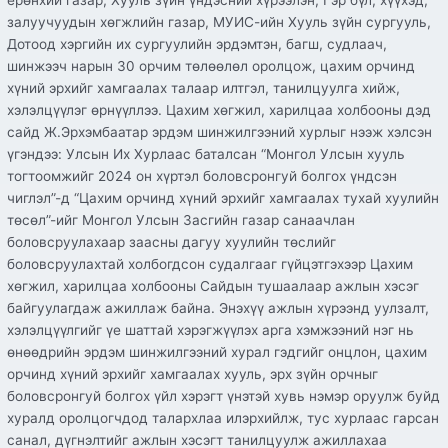
ерөнхий газар, Хууль зүйн үндэсний хүрээлэн, Гэр бүл, хүүхэд,
залуучуудын хөгжлийн газар, МУИС-ийн Хууль зүйн сургууль,
Дотоод хэргийн их сургуулийн эрдэмтэн, багш, судлаач,
шинжээч нарын 30 орчим төлөөлөл оролцож, цахим орчинд
хүний эрхийг хамгаалах талаар илтгэл, танилцуулга хийж,
хэлэлцүүлэг өрнүүллээ. Цахим хөгжил, харилцаа холбооны дэд
сайд Ж.Эрхэмбаатар эрдэм шинжилгээний хурлыг нээж хэлсэн
үгэндээ: Улсын Их Хурлаас баталсан “Монгол Улсын хууль
тогтоомжийг 2024 он хүртэл боловсронгуй болгох үндсэн
чиглэл”-д “Цахим орчинд хүний эрхийг хамгаалах тухай хуулийн
төсөл”-ийг Монгол Улсын Засгийн газар санаачлан
боловсруулахаар заасны дагуу хуулийн төслийг
боловсруулахтай холбогдсон судалгааг гүйцэтгэхээр Цахим
хөгжил, харилцаа холбооны Сайдын тушаалаар ажлын хэсэг
байгуулагдаж ажиллаж байна. Энэхүү ажлын хүрээнд уулзалт,
хэлэлцүүлгийг үе шаттай хэрэгжүүлэх арга хэмжээний нэг нь
өнөөдрийн эрдэм шинжилгээний хурал гэдгийг онцлон, цахим
орчинд хүний эрхийг хамгаалах хууль, эрх зүйн орчныг
боловсронгуй болгох үйл хэрэгт үнэтэй хувь нэмэр оруулж буйд
хуралд оролцогчдод талархлаа илэрхийлж, тус хурлаас гарсан
санал, дүгнэлтийг ажлын хэсэгт танилцуулж ажиллахаа