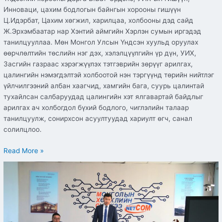
Инноваци, цахим бодлогын байнгын хорооны гишүүн
Ц.Идэрбат, Цахим хөгжил, харилцаа, холбооны дэд сайд
Ж.Эрхэмбаатар нар Хэнтий аймгийн Хэрлэн сумын иргэдэд
танилцууллаа. Мөн Монгол Улсын Үндсэн хуульд оруулах
өөрчлөлтийн төслийн нэг дэх, хэлэлцүүлгийн үр дүн, УИХ,
Засгийн газраас хэрэгжүүлэх тэтгэврийн зөрүүг арилгах,
цалингийн нэмэгдэлтэй холбоотой нэн тэргүүнд төрийн нийтлэг
үйлчилгээний албан хаагчид, хамгийн бага, суурь цалинтай
тухайлсан салбаруудад цалингийн хэт ялгавартай байдлыг
арилгах ач холбогдол бүхий бодлого, чиглэлийн талаар
танилцуулж, сонирхсон асуултуудад хариулт өгч, санал
солилцлоо.
Read More »
ОРОН
НУТАГ
ДАХЬ
САЛБАР
БАЙГУУЛЛАГЫН
ХҮНИЙ