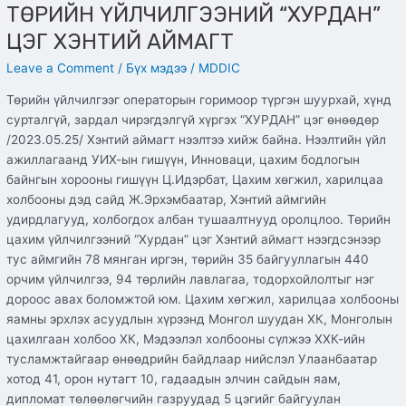
ТӨРИЙН ҮЙЛЧИЛГЭЭНИЙ “ХУРДАН”
ЦЭГ ХЭНТИЙ АЙМАГТ
Leave a Comment
/
Бүх мэдээ
/
MDDIC
Төрийн үйлчилгээг операторын горимоор түргэн шуурхай, хүнд
сурталгүй, зардал чирэгдэлгүй хүргэх “ХУРДАН” цэг өнөөдөр
/2023.05.25/ Хэнтий аймагт нээлтээ хийж байна. Нээлтийн үйл
ажиллагаанд УИХ-ын гишүүн, Инноваци, цахим бодлогын
байнгын хорооны гишүүн Ц.Идэрбат, Цахим хөгжил, харилцаа
холбооны дэд сайд Ж.Эрхэмбаатар, Хэнтий аймгийн
удирдлагууд, холбогдох албан тушаалтнууд оролцлоо. Төрийн
цахим үйлчилгээний “Хурдан” цэг Хэнтий аймагт нээгдсэнээр
тус аймгийн 78 мянган иргэн, төрийн 35 байгууллагын 440
орчим үйлчилгээ, 94 төрлийн лавлагаа, тодорхойлолтыг нэг
дороос авах боломжтой юм. Цахим хөгжил, харилцаа холбооны
яамны эрхлэх асуудлын хүрээнд Монгол шуудан ХК, Монголын
цахилгаан холбоо ХК, Мэдээлэл холбооны сүлжээ ХХК-ийн
тусламжтайгаар өнөөдрийн байдлаар нийслэл Улаанбаатар
хотод 41, орон нутагт 10, гадаадын элчин сайдын яам,
дипломат төлөөлөгчийн газруудад 5 цэгийг байгуулан