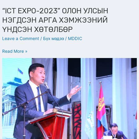
“ICT EXPO-2023” ОЛОН УЛСЫН
НЭГДСЭН АРГА ХЭМЖЭЭНИЙ
ҮНДСЭН ХӨТӨЛБӨР
Leave a Comment
/
Бүх мэдээ
/
MDDIC
Read More »
МОНГОЛ
УЛСЫН
ҮНДСЭН
ХУУЛЬД
ОРУУЛАХ
ӨӨРЧЛӨЛТИЙН
ТӨСЛИЙН
ХОЁР
ДАХЬ
ХЭЛЭЛЦҮҮЛГИЙГ
ХЭНТИЙ
АЙМГИЙН