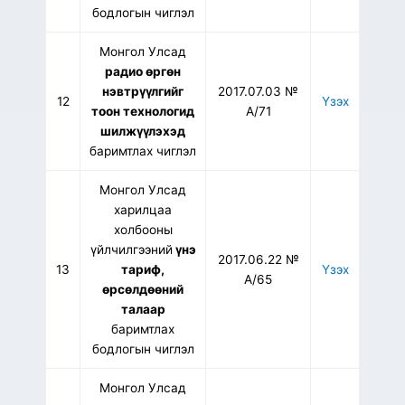
бодлогын чиглэл
Монгол Улсад
радио өргөн
нэвтрүүлгийг
2017.07.03 №
12
Үзэх
тоон технологид
А/71
шилжүүлэхэд
баримтлах чиглэл
Монгол Улсад
харилцаа
холбооны
үйлчилгээний
үнэ
2017.06.22 №
13
тариф,
Үзэх
А/65
өрсөлдөөний
талаар
баримтлах
бодлогын чиглэл
Монгол Улсад