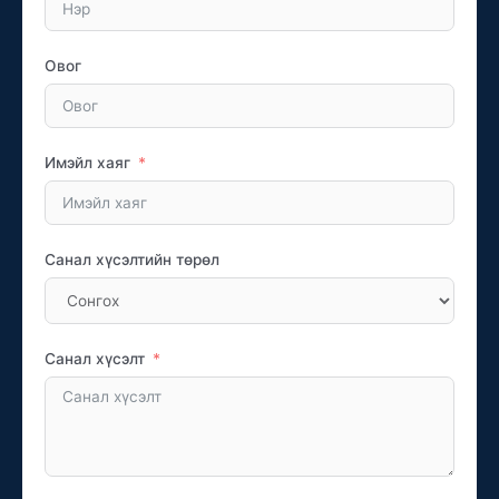
Овог
Имэйл хаяг
Санал хүсэлтийн төрөл
Санал хүсэлт