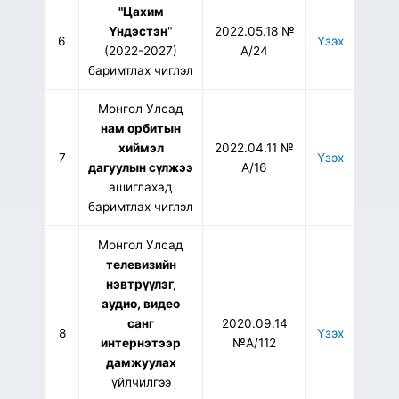
"Цахим
Үндэстэн
"
2022.05.18 №
6
Үзэх
(2022-2027)
А/24
баримтлах чиглэл
Монгол Улсад
нам орбитын
хиймэл
2022.04.11 №
7
Үзэх
дагуулын сүлжээ
А/16
ашиглахад
баримтлах чиглэл
Монгол Улсад
телевизийн
нэвтрүүлэг,
аудио, видео
санг
2020.09.14
8
Үзэх
интернэтээр
№А/112
дамжуулах
үйлчилгээ