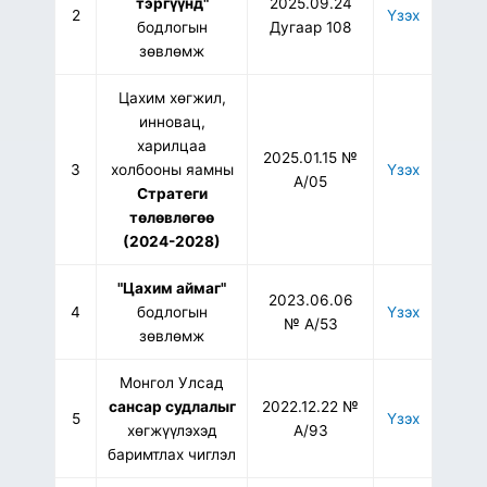
тэргүүнд"
2025.09.24
2
Үзэх
бодлогын
Дугаар 108
зөвлөмж
Цахим хөгжил,
инновац,
харилцаа
2025.01.15 №
3
холбооны яамны
Үзэх
А/05
Стратеги
төлөвлөгөө
(2024-2028)
"Цахим аймаг"
2023.06.06
4
бодлогын
Үзэх
№ А/53
зөвлөмж
Монгол Улсад
сансар судлалыг
2022.12.22 №
5
Үзэх
хөгжүүлэхэд
А/93
баримтлах чиглэл