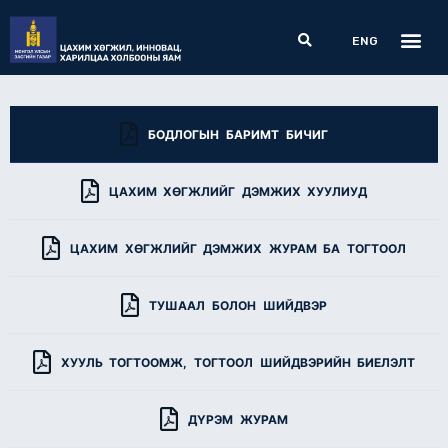
Skip
Me
Search
to
ENG
content
БОДЛОГЫН БАРИМТ БИЧИГ
ЦАХИМ ХӨГЖЛИЙГ ДЭМЖИХ ХУУЛИУД
ЦАХИМ ХӨГЖЛИЙГ ДЭМЖИХ ЖУРАМ БА ТОГТООЛ
ТУШААЛ БОЛОН ШИЙДВЭР
ХУУЛЬ ТОГТООМЖ, ТОГТООЛ ШИЙДВЭРИЙН БИЕЛЭЛТ
ДҮРЭМ ЖУРАМ