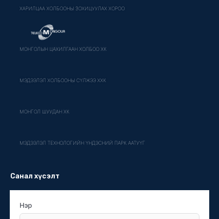
ХАРИЛЦАА ХОЛБООНЫ ЗОХИЦУУЛАХ ХОРОО
МОНГОЛЫН ЦАХИЛГААН ХОЛБОО ХК
МЭДЭЭЛЭЛ ХОЛБООНЫ СҮЛЖЭЭ ХХК
МОНГОЛ ШУУДАН ХК
МЭДЭЭЛЭЛ ТЕХНОЛОГИЙН ҮНДЭСНИЙ ПАРК ААТУҮГ
Санал хүсэлт
Нэр