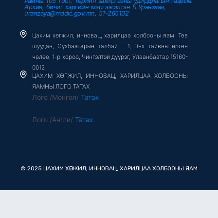
яамны 105 тоот, Төрийн захиргааны удирдлагын газрын
Архив, бичиг хэргийн мэргэжилтэн Б.Уранзаяа,
uranzaya@mddic.gov.mn, 51-265102
Цахим хөгжил, инновац, харилцаа холбооны яам, Төв
шуудан, Сүхбаатарын талбай - 1, Энх тайвны өргөн
чөлөө, 1-р хороо, Чингэлтэй дүүрэг, Улаанбаатар 15160-
0012
ЦАХИМ ХӨГЖИЛ, ИННОВАЦ, ХАРИЛЦАА ХОЛБООНЫ
ЯАМНЫ ЛОГО ТАТАХ
Лого /Монгол/
Татах
Лого /Англи/
Татах
© 2025 ЦАХИМ ХӨГЖИЛ, ИННОВАЦ, ХАРИЛЦАА ХОЛБООНЫ ЯАМ