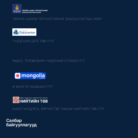
ТӨРИЙН ЦАХИМ ҮЙЛЧИЛГЭЭНИЙ ЗОХИЦУУЛАЛТЫН ГАЗАР
"ҮНДЭСНИЙ ДАТА ТӨВ" УТҮГ
РАДИО, ТЕЛЕВИЗИЙН ҮНДЭСНИЙ СҮЛЖЭЭ УТҮГ
И-МОНГОЛ АКАДЕМИ УТҮГ
КИБЕР ХАЛДЛАГА, ЗӨРЧИЛТЭЙ ТЭМЦЭХ НИЙТИЙН ТӨВ УТҮГ
Салбар
байгууллагууд