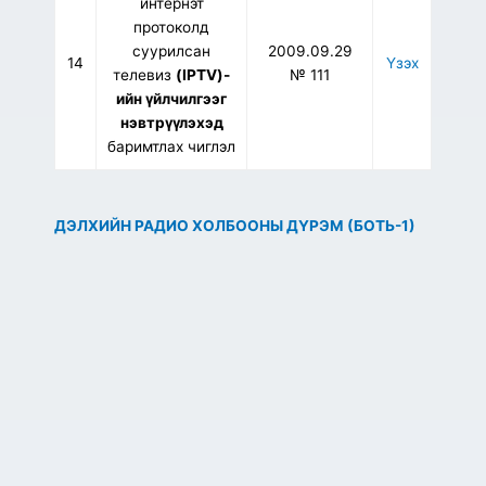
интернэт
протоколд
суурилсан
2009.09.29
14
Үзэх
телевиз
(IPTV)-
№ 111
ийн үйлчилгээг
нэвтрүүлэхэд
баримтлах чиглэл
ДЭЛХИЙН РАДИО ХОЛБООНЫ ДҮРЭМ (БОТЬ-1)