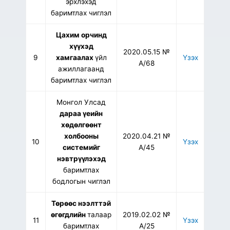
эрхлэхэд
баримтлах чиглэл
Цахим орчинд
хүүхэд
2020.05.15 №
9
хамгаалах
үйл
Үзэх
А/68
ажиллагаанд
баримтлах чиглэл
Монгол Улсад
дараа үеийн
хөдөлгөөнт
холбооны
2020.04.21 №
10
Үзэх
системийг
А/45
нэвтрүүлэхэд
баримтлах
бодлогын чиглэл
Төрөөс нээлттэй
өгөгдлийн
талаар
2019.02.02 №
11
Үзэх
баримтлах
А/25