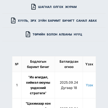
ШАГНАЛ ОЛГОХ ЖУРАМ
ХУУЛЬ, ЭРХ ЗҮЙН БАРИМТ БИЧИГТ САНАЛ АВАХ
ТӨРИЙН БОЛОН АЛБАНЫ НУУЦ
Бодлогын
Батлагдсан
№
Үзэх
баримт бичиг
огноо
"
Их өгөгдөл,
хиймэл оюуны
2025.09.24
1
Үзэх
үндэсний
Дугаар 18
стратеги
"
"Цахимаар нэн