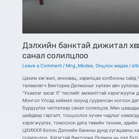
Дэлхийн банктай дижитал хө
санал солилцлоо
Leave a Comment
/
Mng_Medee
,
Онцлох мэдээ
/
elb
Цахим хөгжил, инновац, харилцаа холбооны сайд
төлөөлөгч Викториа Делмоныг хүлээн авч уулзлаа
“Ухаалаг засаг II” төслийг амжилттай хэрэгжүүлж 
Монгол Улсад хиймэл оюунд суурилсан ногоон дата
бүрдүүлэх чиглэлээр санал солилцов. Мөн цаашд
шийдвэр гаргалт, тооцоолох хүчин чадлыг нэмэгдү
хэрэгжүүлэх, томоохон дата төвийн техник, эдийн
ЦХИХХЯ болон Дэлхийн банкны дунд хугацааны ха
солилцлоо. Хатагтай Викториа Делмон нь дэд бүт