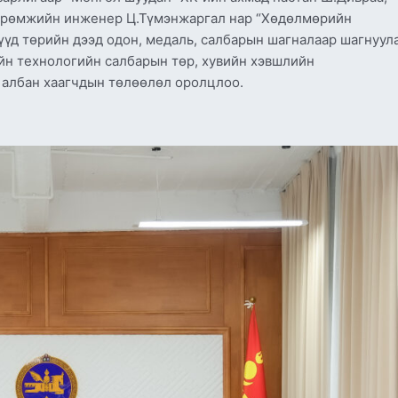
өөрөмжийн инженер Ц.Түмэнжаргал нар “Хөдөлмөрийн
мүүд төрийн дээд одон, медаль, салбарын шагналаар шагнуула
йн технологийн салбарын төр, хувийн хэвшлийн
н албан хаагчдын төлөөлөл оролцлоо.