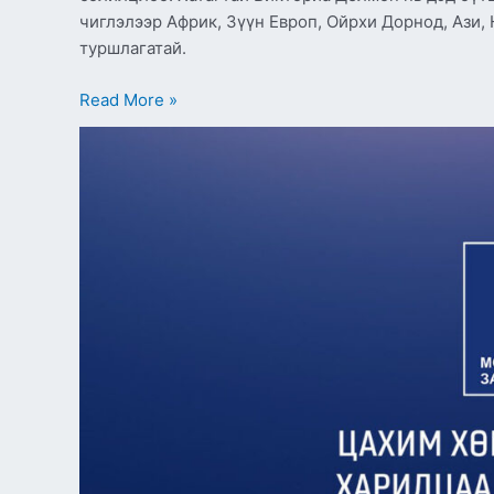
чиглэлээр Африк, Зүүн Европ, Ойрхи Дорнод, Ази,
туршлагатай.
Read More »
Төрийн
жинхэнэ
албан
хаагчийг
шилжүүлэх,
сэлгэн
ажиллуулах
тухай
зар