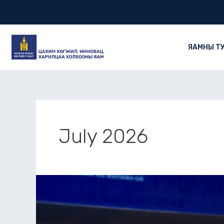
Skip
Post
to
pagination
content
ЯАМНЫ Т
July 2026
Харилцаа
холбоо,
мэдээллийн
технологийн