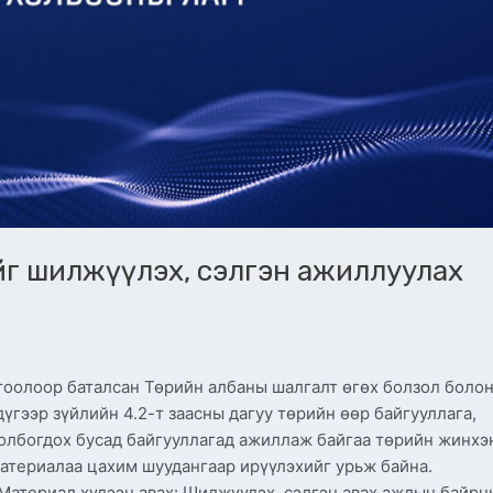
йг шилжүүлэх, сэлгэн ажиллуулах
тоолоор баталсан Төрийн албаны шалгалт өгөх болзол боло
үгээр зүйлийн 4.2-т заасны дагуу төрийн өөр байгууллага,
олбогдох бусад байгууллагад ажиллаж байгаа төрийн жинхэ
х материалаа цахим шуудангаар ирүүлэхийг урьж байна.
 Материал хүлээн авах: Шилжүүлэх, сэлгэн авах ажлын байрн