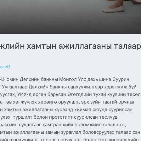
гжлийн хамтын ажиллагааны талаар
erelt
 Ч.Номин Дэлхийн банкны Монгол Улс дахь шинэ Суурин
. Уулзалтаар Дэлхийн банкны санхүүжилтээр хэрэгжиж буй
дуусгах, УИХ-д өргөн барьсан Өгөгдлийн тухай хуулийн төсөл
 төв хөгжүүлэх хөрөнгө оруулалт, эрх зүйн таатай орчныг
ын хамтын ажиллагааны хүрээнд хиймэл оюунд суурилсан
үлэх, туршилт болон прототипт суурилсан төслүүд
 засгийн судалгааг хамтран хийх боломжийг хэлэлцэж,
мтын ажиллагааны замын зураглал боловсруулах талаар сан
цийн санхүүжилт, хөрөнгө оруулалт, бодлогын шинэчлэлийн