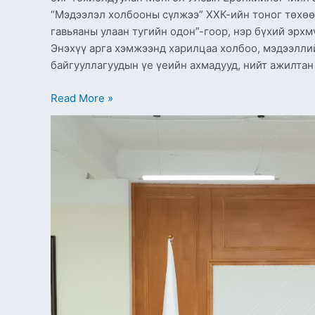
“Мэдээлэл холбооны сүлжээ” ХХК-ийн тоног төх
гавьяаны улаан тугийн одон”-гоор, нэр бүхий эрх
Энэхүү арга хэмжээнд харилцаа холбоо, мэдээлли
байгууллагуудын үе үеийн ахмадууд, нийт ажилта
Read More »
Дэлхийн
банктай
дижитал
хөгжлийн
хамтын
ажиллагааны
талаар
санал
солилцлоо