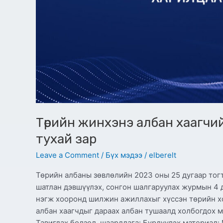
Төрийн жинхэнэ албан хаагчи
тухай зар
Leave a Comment
/
Бүх мэдээ
/
elberelt
Төрийн албаны зөвлөлийн 2023 оны 25 дугаар тог
шатлан дэвшүүлэх, сонгон шалгаруулах журмын 4 д
нэгж хооронд шилжин ажиллахыг хүссэн төрийн х
албан хаагчдыг дараах албан тушаалд холбогдо
Тавигдах болзол, шаардлага: Бүрдүүлэх материал: