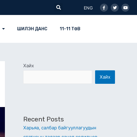
Facebook-
Twitter
Youtu
Search
f
ENG
ШИЛЭН ДАНС
11-11 ТӨВ
Хайх
Хайх
Recent Posts
Харьяа, салбар байгууллагуудын
статусын талаар санал солилцов