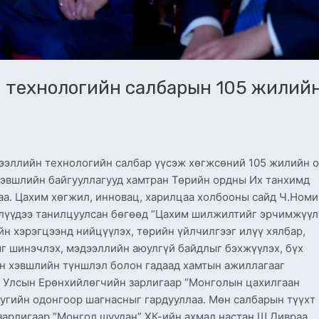
н технологийн салбарын 105 жилий
ээллийн технологийн салбар үүсэж хөгжсөний 105 жилийн 
 хэвшлийн байгууллагууд хамтран Төрийн ордны Их танхимд
лаа. Цахим хөгжил, инновац, харилцаа холбооны сайд Ч.Ном
элүүдээ танилцуулсан бөгөөд “Цахим шилжилтийг эрчимжүүл
йн хэрэгцээнд нийцүүлэх, төрийн үйлчилгээг илүү хялбар,
ныг шинэчлэх, мэдээллийн аюулгүй байдлыг бэхжүүлэх, бүх
йн хэвшлийн түншлэл болон гадаад хамтын ажиллагааг
л Улсын Ерөнхийлөгчийн зарлигаар “Монголын цахилгаан
угийн одонгоор шагнасныг гардууллаа. Мөн салбарын түүхт
арлигаар “Монгол шуудан” ХК-ийн ахмад настан Ш.Дивраа,