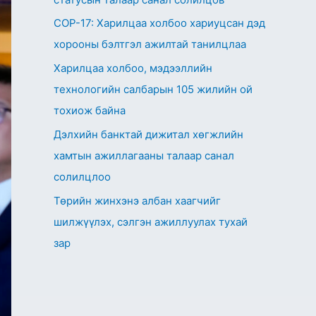
СОР-17: Харилцаа холбоо хариуцсан дэд
хорооны бэлтгэл ажилтай танилцлаа
Харилцаа холбоо, мэдээллийн
технологийн салбарын 105 жилийн ой
тохиож байна
Дэлхийн банктай дижитал хөгжлийн
хамтын ажиллагааны талаар санал
солилцлоо
Төрийн жинхэнэ албан хаагчийг
шилжүүлэх, сэлгэн ажиллуулах тухай
зар