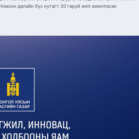
 Номхон далайн бүс нутагт 30 гаруй жил ажилласан