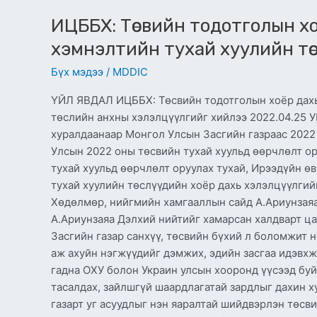
ИЦББХ: Төсвийн тодотголын хо
хэмнэлтийн тухай хуулийн тө
Бүх мэдээ
/
MDDIC
ҮЙЛ ЯВДАЛ ИЦББХ: Төсвийн тодотголын хоёр дахь
төслийн анхны хэлэлцүүлгийг хийлээ 2022.04.25
хуралдаанаар Монгол Улсын Засгийн газраас 2022
Улсын 2022 оны төсвийн тухай хуульд өөрчлөлт ор
тухай хуульд өөрчлөлт оруулах тухай, Ирээдүйн ө
тухай хуулийн төслүүдийн хоёр дахь хэлэлцүүлгий
Хөдөлмөр, нийгмийн хамгааллын сайд А.Ариунзая
А.Ариунзаяа Дэлхий нийтийг хамарсан халдварт ц
Засгийн газар санхүү, төсвийн бүхий л боломжит 
аж ахуйн нэгжүүдийг дэмжих, эдийн засгаа идэвхж
гадна ОХУ болон Украин улсын хооронд үүсээд бу
тасалдах, зайлшгүй шаардлагатай зардлыг дахин х
газарт уг асуудлыг нэн яаралтай шийдвэрлэн төс