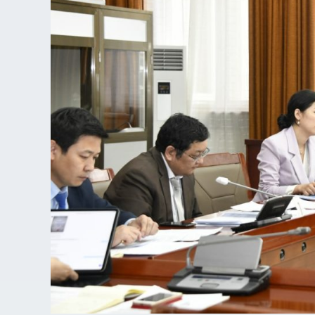
хэлэлцүүлэг
болон
Төрийн
хэмнэлтийн
тухай
хуулийн
төслийн
анхны
хэлэлцүүлгийг
хийлээ