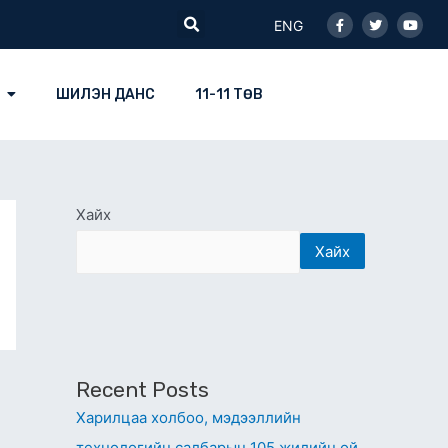
Facebook-
Twitter
Youtu
Search
f
ENG
ШИЛЭН ДАНС
11-11 ТӨВ
Хайх
Хайх
Recent Posts
Харилцаа холбоо, мэдээллийн
технологийн салбарын 105 жилийн ой