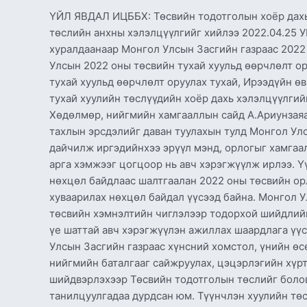
дахь
ҮЙЛ ЯВДАЛ ИЦББХ: Төсвийн тодотголын хоёр дахь
хэлэлцүүлэг
төслийн анхны хэлэлцүүлгийг хийлээ 2022.04.25
болон
хуралдаанаар Монгол Улсын Засгийн газраас 2022
Төрийн
Улсын 2022 оны төсвийн тухай хуульд өөрчлөлт ор
хэмнэлтийн
тухай хуульд өөрчлөлт оруулах тухай, Ирээдүйн ө
тухай
тухай хуулийн төслүүдийн хоёр дахь хэлэлцүүлгий
хуулийн
Хөдөлмөр, нийгмийн хамгааллын сайд А.Ариунзаяа
төслийн
тахлын эрсдэлийг даван туулахын тулд Монгол Улс
анхны
дайчилж иргэдийнхээ эрүүл мэнд, орлогыг хамгаал
хэлэлцүүлгийг
арга хэмжээг цогцоор нь авч хэрэгжүүлж ирлээ. Ү
хийлээ
нөхцөл байдлаас шалтгаалан 2022 оны төсвийн ор
хуваарилах нөхцөл байдал үүсээд байна. Монгол У
төсвийн хэмнэлтийн чиглэлээр тодорхой шийдлий
үе шаттай авч хэрэгжүүлэн ажиллах шаардлага үүс
Улсын Засгийн газраас хүнсний хомстол, үнийн өс
нийгмийн баталгааг сайжруулах, цэцэрлэгийн хүр
шийдвэрлэхээр Төсвийн тодотголын төслийг боло
танилцуулгадаа дурдсан юм. Түүнчлэн хуулийн төс