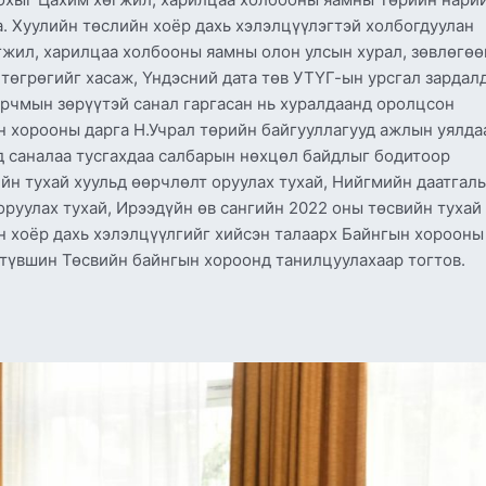
. Хуулийн төслийн хоёр дахь хэлэлцүүлэгтэй холбогдуулан
жил, харилцаа холбооны яамны олон улсын хурал, зөвлөгөө
 төгрөгийг хасаж, Үндэсний дата төв УТҮГ-ын урсгал зардал
зарчмын зөрүүтэй санал гаргасан нь хуралдаанд оролцсон
 хорооны дарга Н.Учрал төрийн байгууллагууд ажлын уялда
 саналаа тусгахдаа салбарын нөхцөл байдлыг бодитоор
йн тухай хуульд өөрчлөлт оруулах тухай, Нийгмийн даатгал
оруулах тухай, Ирээдүйн өв сангийн 2022 оны төсвийн тухай
н хоёр дахь хэлэлцүүлгийг хийсэн талаарх Байнгын хорооны
ртүвшин Төсвийн байнгын хороонд танилцуулахаар тогтов.