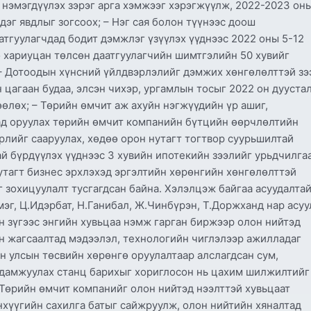
 нэмэгдүүлэх зэрэг арга хэмжээг хэрэгжүүлж, 2022-2023 он
эг явдлыг зогсоох; – Нэг сая болон түүнээс доош
атгуулагчдад бодит дэмжлэг үзүүлэх үүднээс 2022 оны 5-12
 хариуцан төлсөн даатгуулагчийн шимтгэлийн 50 хувийг
 – Дотоодын хүнсний үйлдвэрлэлийг дэмжих хөнгөлөлттэй зэ
 цагаан будаа, элсэн чихэр, ургамлын тосыг 2022 он дууста
өлөх; – Төрийн өмчит аж ахуйн нэгжүүдийн үр ашиг,
ад оруулах төрийн өмчит компанийн бүтцийн өөрчлөлтийн
рлийг сааруулах, хөдөө орон нутагт тогтвор суурьшилтай
ай бүрдүүлэх үүднээс 3 хувийн ипотекийн зээлийг урьдчилга
утагт бизнес эрхлэхэд эргэлтийн хөрөнгийн хөнгөлөлттэй
г зохицуулалт тусгагдсан байна. Хэлэлцэж байгаа асуудалта
г, Ц.Идэрбат, Н.Ганибал, Ж.Чинбүрэн, Т.Доржханд нар асуу
йн зүгээс энгийн хувьцаа нэмж гарган биржээр олон нийтэд
йн жагсаалтад мэдээлэл, технологийн чиглэлээр ажилладаг
н улсын төсвийн хөрөнгө оруулалтаар алслагдсан сум,
 дамжуулах станц барихыг хориглосон нь цахим шилжилтийг
 Төрийн өмчит компанийг олон нийтэд нээлттэй хувьцаат
нхүүгийн сахилга батыг сайжруулж, олон нийтийн хяналтад