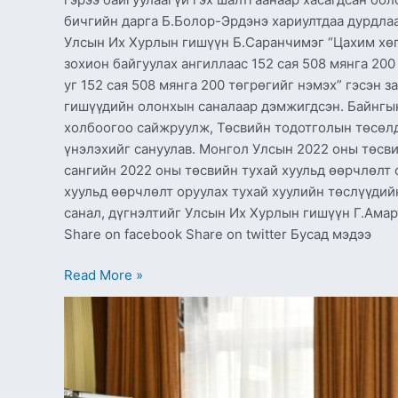
бичгийн дарга Б.Болор-Эрдэнэ хариултдаа дурдлаа
Улсын Их Хурлын гишүүн Б.Саранчимэг “Цахим хөг
зохион байгуулах ангиллаас 152 сая 508 мянга 200
уг 152 сая 508 мянга 200 төгрөгийг нэмэх” гэсэн 
гишүүдийн олонхын саналаар дэмжигдсэн. Байнгын
холбоогоо сайжруулж, Төсвийн тодотголын төсөлд
үнэлэхийг сануулав. Монгол Улсын 2022 оны төсви
сангийн 2022 оны төсвийн тухай хуульд өөрчлөлт 
хуульд өөрчлөлт оруулах тухай хуулийн төслүүдий
санал, дүгнэлтийг Улсын Их Хурлын гишүүн Г.Ама
Share on facebook Share on twitter Бусад мэдээ
Read More »
ИЦББХ:
Төсвийн
тодотголын
хоёр
дахь