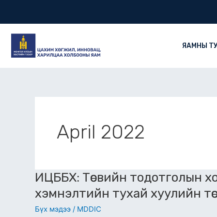
Skip
Post
to
pagination
content
ЯАМНЫ Т
April 2022
ИЦББХ:
ИЦББХ: Төсвийн тодотголын хо
Төсвийн
хэмнэлтийн тухай хуулийн тө
тодотголын
Бүх мэдээ
/
MDDIC
хоёр