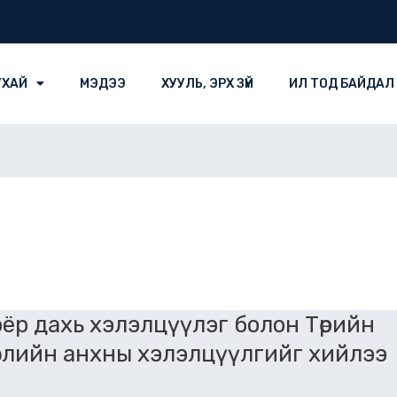
УХАЙ
МЭДЭЭ
ХУУЛЬ, ЭРХ ЗҮЙ
ИЛ ТОД БАЙДАЛ
ёр дахь хэлэлцүүлэг болон Төрийн
слийн анхны хэлэлцүүлгийг хийлээ