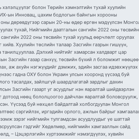
 хэлэлцүүлэг болон Төрийн хэмнэлтийн тухай хуулийн
 УИХ-ын Инновац, цахим бодлогын байнгын хорооны
 оны дөрөвдүгээр сарын 20-ны өдөр өргөн мэдүүлсэн Монго
уулах тухай, Нийгмийн даатгалын сангийн 2022 оны төсвийн
в сангийн 2022 оны төсвийн тухай хуульд өөрчлөлт оруулах
г хийв. Хуулийн төслийн талаар Засгийн газрын гишүүн,
 танилцууллаа. Дэлхий нийтийг хамарсан халдварт цар
ын Засгийн газар санхүү, төсвийн бүхий л боломжит нөөцөө
ах, аж ахуйн нэгжүүдийг дэмжих, эдийн засгаа идэвхжүүлэх
үнээс гадна ОХУ болон Украин улсын хооронд үүсээд буй
лого тасалдах, зайлшгүй шаардлагатай зардлыг дахин
лсын Засгийн газарт уг асуудлыг нэн яаралтай шийдвэрлэн
г дотоод нөөц бололцоогоо дайчлан яаралтай боловсруулж,
сэн. Үүсээд буй нөхцөл байдалтай холбогдуулан Монгол
өлтөөс сэргийлэх, иргэдийн орлого, ажлын байрыг хамгаала
тээмж зэрэг нийгмийн тулгамдсан асуудлуудыг үе шаттай
всруулсан гэдгийг Хөдөлмөр, нийгмийн хамгааллын сайд
өлд, – Цэцэрлэгийн хүртээмжийг нэмэгдүүлэх, хувийн