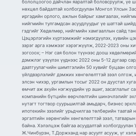
бололцоогоо дайчлан яаралтай боловсруулж, үе ша
нөхцөл байдалтай холбогдуулан Монгол Улсын Засг
иргэдийн орлого, ажлын байрыг хамгаалах, нийгм
нийгмийн тулгамдсан асуудлуудыг үе шаттай шийд
гэдгийг Хөдөлмөр, нийгмийн хамгааллын сайд тан
Цэцэрлэгийн хүртээмжийг нэмэгдүүлэх, хувийн цэ
зэрэг арга хэмжээг хэрэгжүүлж, 2022-2023 оны хи
зогсоох; – Нэг сая болон түүнээс доош хөдөлмөрий
дэмжлэг үзүүлэх үүднээс 2022 оны 5-12 дугаар с
даатгуулагчийн шимтгэлийн 50 хувийг буцаан олго
үйлдвэрлэлийг дэмжих хөнгөлөлттэй зээл олгож, и
элсэн чихэр, ургамлын тосыг 2022 он дуустал хуг
өмчит аж ахуйн нэгжүүдийн үр ашиг, засаглалыг с
компанийн бүтцийн өөрчлөлтийн шинэчлэлийг эхлү
нутагт тогтвор суурьшилтай амьдарч, бизнес эрхл
ипотекийн зээлийг урьдчилгаа төлбөрийн таатай н
эргэлтийн хөрөнгийн хөнгөлөлттэй зээл, татварын
байна. Хэлэлцэж байгаа асуудалтай холбогдуулан 
Ж.Чинбүрэн, Т.Доржханд нар асуулт асууж, үг хэлж