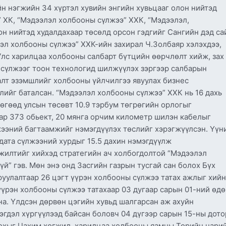
йн нэгжийн 34 хүртэл хувийн энгийн хувьцааг олон нийтэд
 ХК​, “Мэдээлэл холбооны сүлжээ” ХХК, “Мэдээлэл,
он нийтэд худалдахаар төсөлд орсон гэдгийг Сангийн дэд са
эл холбооны сүлжээ” ХХК-ийн захирал Ч.Золбаяр хэлэхдээ,
лс харилцаа холбооны салбарт бүтцийн өөрчлөлт хийж, зах
 сүлжээг тоон технологид шилжүүлэх зэргээр салбарын
лт эзэмшлийг холбооны үйлчилгээ явуулах бизнес
ийг баталсан. “Мэдээлэл холбооны сүлжээ” ХХК нь 16 дахь
өгөөд улсын төсөвт 10.9 тэрбум төгрөгийн орлогыг
ар 373 обьект, 20 мянга орчим километр шилэн кабелыг
жээний багтаамжийг нэмэгдүүлэх төслийг хэрэгжүүлсэн. Үүн
 дата сүлжээний хурдыг 15.5 дахин нэмэгдүүлж
жилтийг хийхэд стратегийн ач холбогдолтой “Мэдээлэл
й” гэв. Мөн энэ онд Засгийн газрын тусгай сан болох Бүх
уулалтаар 26 цэгт үүрэн холбооны сүлжээ татах ажлыг хийн
үүрэн холбооны сүлжээ татахаар 03 дугаар сарын 01-ний өд
на. Үлдсэн дөрвөн цэгийн хувьд шалгарсан аж ахуйн
эгдэл хүргүүлээд байсан боловч 04 дүгээр сарын 15-ны дото
олохыг Цахим хөгжил, харилцаа холбооны яамны Төрийн нари