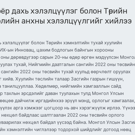
ёр дахь хэлэлцүүлэг болон Төрийн
слийн анхны хэлэлцүүлгийг хийлээ
 хэлэлцүүлэг болон Төрийн хэмнэлтийн тухай хуулийн
 УИХ-ын Инновац, цахим бодлогын байнгын хорооны
 оны дөрөвдүгээр сарын 20-ны өдөр өргөн мэдүүлсэн Монго
уулах тухай, Нийгмийн даатгалын сангийн 2022 оны төсвийн
в сангийн 2022 оны төсвийн тухай хуульд өөрчлөлт оруулах
г хийв. Хуулийн төслийн талаар Засгийн газрын гишүүн,
а танилцууллаа. Хөдөлмөр, нийгмийн хамгааллын сайд
ар тахлын эрсдэлийг даван туулахын тулд Монгол Улсын
нөөцөө дайчилж иргэдийнхээ эрүүл мэнд, орлогыг хамгаалах
үүлэх арга хэмжээг цогцоор нь авч хэрэгжүүлж ирлээ. Үүнэ
й нөхцөл байдлаас шалтгаалан 2022 оны төсвийн орлого
уваарилах нөхцөл байдал үүсээд байна. Монгол Улсын Засги
вийн хэмнэлтийн чиглэлээр тодорхой шийдлийг дотоод нөөц