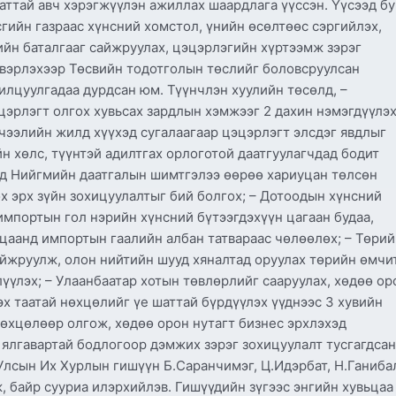
ттай авч хэрэгжүүлэн ажиллах шаардлага үүссэн. Үүсээд бу
ийн газраас хүнсний хомстол, үнийн өсөлтөөс сэргийлэх,
ийн баталгааг сайжруулах, цэцэрлэгийн хүртээмж зэрэг
вэрлэхээр Төсвийн тодотголын төслийг боловсруулсан
илцуулгадаа дурдсан юм. Түүнчлэн хуулийн төсөлд, –
цэрлэгт олгох хувьсах зардлын хэмжээг 2 дахин нэмэгдүүлэ
чээлийн жилд хүүхэд сугалаагаар цэцэрлэгт элсдэг явдлыг
н хөлс, түүнтэй адилтгах орлоготой даатгуулагчдад бодит
ард Нийгмийн даатгалын шимтгэлээ өөрөө хариуцан төлсөн
х эрх зүйн зохицуулалтыг бий болгох; – Дотоодын хүнсний
мпортын гол нэрийн хүнсний бүтээгдэхүүн цагаан будаа,
ацаанд импортын гаалийн албан татвараас чөлөөлөх; – Төри
айжруулж, олон нийтийн шууд хяналтад оруулах төрийн өмчи
үлэх; – Улаанбаатар хотын төвлөрлийг сааруулах, хөдөө ор
эх таатай нөхцөлийг үе шаттай бүрдүүлэх үүднээс 3 хувийн
өхцөлөөр олгож, хөдөө орон нутагт бизнес эрхлэхэд
 ялгавартай бодлогоор дэмжих зэрэг зохицуулалт тусгагдсан
Улсын Их Хурлын гишүүн Б.Саранчимэг, Ц.Идэрбат, Н.Ганиба
, байр сууриа илэрхийлэв. Гишүүдийн зүгээс энгийн хувьцаа