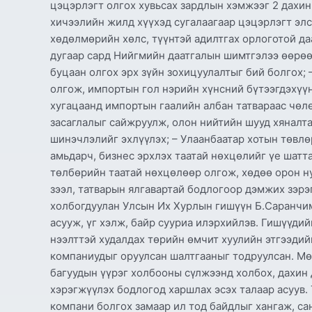
цэцэрлэгт олгох хувьсах зардлын хэмжээг 2 дахин
хичээлийн жилд хүүхэд сугалаагаар цэцэрлэгт элсд
хөдөлмөрийн хөлс, түүнтэй адилтгах орлоготой да
дугаар сард Нийгмийн даатгалын шимтгэлээ өөрөө
буцаан олгох эрх зүйн зохицуулалтыг бий болгох;
олгож, импортын гол нэрийн хүнсний бүтээгдэхүүн
хугацаанд импортын гаалийн албан татвараас чөлө
засаглалыг сайжруулж, олон нийтийн шууд хяналт
шинэчлэлийг эхлүүлэх; – Улаанбаатар хотын төвлө
амьдарч, бизнес эрхлэх таатай нөхцөлийг үе шатт
төлбөрийн таатай нөхцөлөөр олгож, хөдөө орон н
зээл, татварын ялгавартай бодлогоор дэмжих зэрэ
холбогдуулан Улсын Их Хурлын гишүүн Б.Саранчимэ
асууж, үг хэлж, байр сууриа илэрхийлэв. Гишүүди
нээлттэй худалдах төрийн өмчит хуулийн этгээди
компаниудыг оруулсан шалтгааныг тодруулсан. Мө
багуудын үүрэг холбооны сүлжээнд холбох, дахин
хэрэгжүүлэх бодлогод харшлах эсэх талаар асуув.
компани болгох замаар ил тод байдлыг хангаж, са