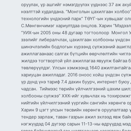
оруулах, үр ашгийг нэмэгдүүлэх үүднээс 37 аж аху
нээлттэй худалдана. “Монголын цахилгаан холбоо”
технологийн үндэсний парк” ТӨҮГ​-ын хувьцааг ол
С.Мөнгөнчимэг хариултдаа онцлов. Харин “Мэдээл
“УИХ-ын 2005 оны 48 дугаар тогтоолоор Монгол У
зээлийг либералчлах, цахилгаан холбооны үндсэн
шинэчлэлийн бодлогын хүрээнд сүлжээний ашигла
ажиллагаанаас салгах бүтцийн өөрчлөлтийн чиглэл
жилдээ тогтвортой үйл ажиллагаа явуулж байгаа б
төвлөрүүлдэг. Улсын хэмжээнд 1640 ажилтантайга
хариуцан ажилладаг. 2016 оноос хойш үндсэн сүл
үр дүнд үнэ тариф 7.4 дахин буурч, интернет буюу
чадсан. Тиймээс төрийн үйлчилгээний цахим шил
холбооны сүлжээ” ХХК-ийг хувьчлах нь тохиромжгү
нийтийн үйлчилгээний үүргийн сангийн хөрөнгө ор
Харин 9 цэгт улсын төсвийн хөрөнгө оруулалтаар 
тендер зарлаж, таван газрын ажил эхлээд явж бай
нэгжүүдэд 04 дүгээр сарын 11-13-ны өдрүүдэд мэд
гэрээ байгуулаагүй гэх шалтгаанаар хасагдсан б