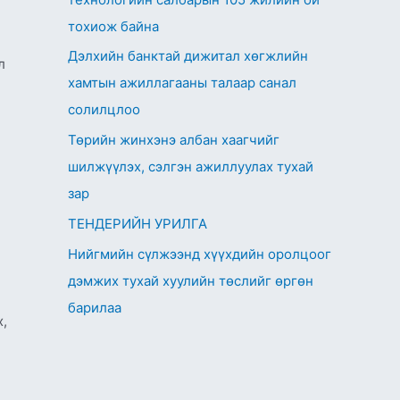
тохиож байна
Дэлхийн банктай дижитал хөгжлийн
л
хамтын ажиллагааны талаар санал
солилцлоо
Төрийн жинхэнэ албан хаагчийг
шилжүүлэх, сэлгэн ажиллуулах тухай
зар
ТЕНДЕРИЙН УРИЛГА
Нийгмийн сүлжээнд хүүхдийн оролцоог
дэмжих тухай хуулийн төслийг өргөн
барилаа
х,