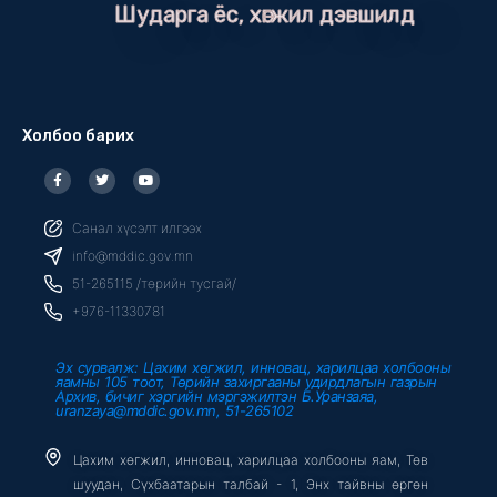
Шударга ёс, хөгжил дэвшилд
Холбоо барих
F
T
Y
a
w
o
c
i
u
e
t
t
b
t
u
Санал хүсэлт илгээх
o
e
b
o
r
e
info@mddic.gov.mn
k
-
51-265115 /төрийн тусгай/
f
+976-11330781
Эх сурвалж: Цахим хөгжил, инновац, харилцаа холбооны
яамны 105 тоот, Төрийн захиргааны удирдлагын газрын
Архив, бичиг хэргийн мэргэжилтэн Б.Уранзаяа,
uranzaya@mddic.gov.mn, 51-265102
Цахим хөгжил, инновац, харилцаа холбооны яам, Төв
шуудан, Сүхбаатарын талбай - 1, Энх тайвны өргөн