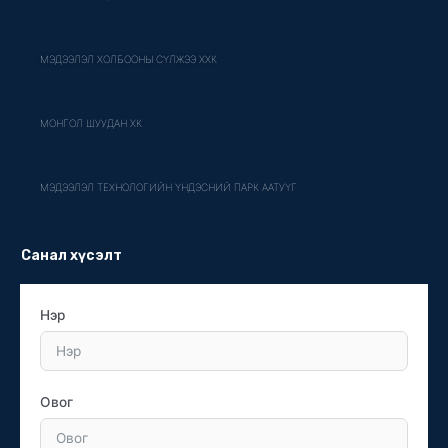
МЭДЭЭЛЭЛ ХОЛБООНЫ СҮЛЖЭЭ ХХК
МОНГОЛ ШУУДАН ХК
МЭДЭЭЛЭЛ ТЕХНОЛОГИЙН ҮНДЭСНИЙ ПАРК ААТУҮГ
Санал хүсэлт
Нэр
Овог