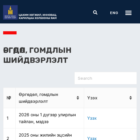
Skip
Me
Search
to
ENG
content
ӨРГӨДӨЛ, ГОМДЛЫН
ШИЙДВЭРЛЭЛТ
Өргөдөл, гомдлын
№
Үзэх
шийдвэрлэлт
2026 оны 1 дүгээр улирлын
1
Үзэх
тайлан, мэдээ
2025 оны жилийн эцсийн
2
Үзэх