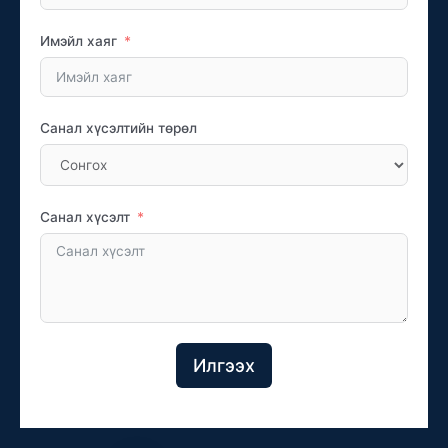
Имэйл хаяг
Санал хүсэлтийн төрөл
Санал хүсэлт
Илгээх