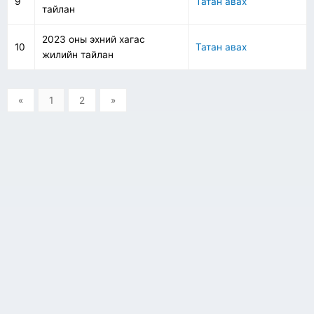
9
Татан авах
тайлан
2023 оны эхний хагас
10
Татан авах
жилийн тайлан
«
1
2
»