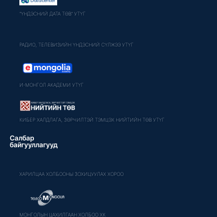
"ҮНДЭСНИЙ ДАТА ТӨВ" УТҮГ
РАДИО, ТЕЛЕВИЗИЙН ҮНДЭСНИЙ СҮЛЖЭЭ УТҮГ
И-МОНГОЛ АКАДЕМИ УТҮГ
КИБЕР ХАЛДЛАГА, ЗӨРЧИЛТЭЙ ТЭМЦЭХ НИЙТИЙН ТӨВ УТҮГ
Салбар
байгууллагууд
ХАРИЛЦАА ХОЛБООНЫ ЗОХИЦУУЛАХ ХОРОО
МОНГОЛЫН ЦАХИЛГААН ХОЛБОО ХК