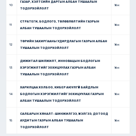
ГАЗАР, ХЭЛТСИЙН ДАРГЫН АЛБАН ТУШААЛЫН
10
Үзэх
ТОДОРХОЙЛОЛТ
СТРАТЕГИ, БОДЛОГО, ТӨЛӨВЛӨЛТИЙН ГАЗРЫН
11
Үзэх
АЛБАН ТУШААЛЫН ТОДОРХОЙЛОЛТ
ТӨРИЙН ЗАХИРГААНЫ УДИРДЛАГЫН ГАЗРЫН АЛБАН
12
Үзэх
ТУШААЛЫН ТОДОРХОЙЛОЛТ
ДИЖИТАЛ ШИЛЖИЛТ, ИННОВАЦЫН БОДЛОГЫН
13
ХЭРЭГЖИЛТИЙГ ЗОХИЦУУЛАХ ГАЗРЫН АЛБАН
Үзэх
ТУШААЛЫН ТОДОРХОЙЛОЛТ
ХАРИЛЦАА ХОЛБОО, КИБЕР АЮУЛГҮЙ БАЙДЛЫН
14
БОДЛОГЫН ХЭРЭГЖИЛТИЙГ ЗОХИЦУУЛАХ ГАЗРЫН
Үзэх
АЛБАН ТУШААЛЫН ТОДОРХОЙЛОЛТ
САЛБАРЫН ХЯНАЛТ-ШИНЖИЛГЭЭ, ҮНЭЛГЭЭ, ДОТООД
15
АУДИТЫН ГАЗРЫН АЛБАН ТУШААЛЫН
Үзэх
ТОДОРХОЙЛОЛТ