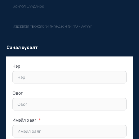
МОНГОЛ ШУУДАН ХК
МЭДЭЭЛЭЛ ТЕХНОЛОГИЙН ҮНДЭСНИЙ ПАРК ААТУҮГ
Санал хүсэлт
Нэр
Овог
Имэйл хаяг