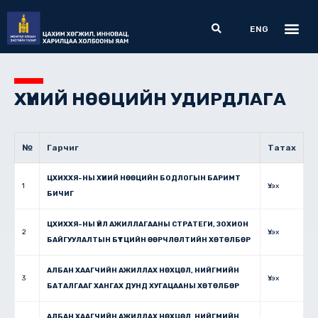
Skip
Me
Search
to
ENG
content
ХҮНИЙ НӨӨЦИЙН УДИРДЛАГА
№
Гарчиг
Татах
ЦХИХХЯ-НЫ ХҮНИЙ НӨӨЦИЙН БОДЛОГЫН БАРИМТ
1
Үзэх
БИЧИГ
ЦХИХХЯ-НЫ ҮЙЛ АЖИЛЛАГААНЫ СТРАТЕГИ, ЗОХИОН
2
Үзэх
БАЙГУУЛАЛТЫН БҮТЦИЙН ӨӨРЧЛӨЛТИЙН ХӨТӨЛБӨР
АЛБАН ХААГЧИЙН АЖИЛЛАХ НӨХЦӨЛ, НИЙГМИЙН
3
Үзэх
БАТАЛГААГ ХАНГАХ ДУНД ХУГАЦААНЫ ХӨТӨЛБӨР
АЛБАН ХААГЧИЙН АЖИЛЛАХ НӨХЦӨЛ, НИЙГМИЙН