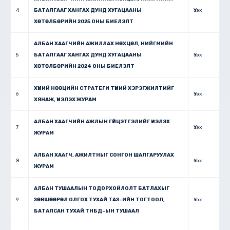
4
БАТАЛГААГ ХАНГАХ ДУНД ХУГАЦААНЫ
Үзэх
ХӨТӨЛБӨРИЙН 2025 ОНЫ БИЕЛЭЛТ
АЛБАН ХААГЧИЙН АЖИЛЛАХ НӨХЦӨЛ, НИЙГМИЙН
5
БАТАЛГААГ ХАНГАХ ДУНД ХУГАЦААНЫ
Үзэх
ХӨТӨЛБӨРИЙН 2024 ОНЫ БИЕЛЭЛТ
ХҮНИЙ НӨӨЦИЙН СТРАТЕГИ ТҮҮНИЙ ХЭРЭГЖИЛТИЙГ
6
Үзэх
ХЯНАЖ, ҮНЭЛЭХ ЖУРАМ
АЛБАН ХААГЧИЙН АЖЛЫН ГҮЙЦЭТГЭЛИЙГ ҮНЭЛЭХ
7
Үзэх
ЖУРАМ
АЛБАН ХААГЧ, АЖИЛТНЫГ СОНГОН ШАЛГАРУУЛАХ
8
Үзэх
ЖУРАМ
АЛБАН ТУШААЛЫН ТОДОРХОЙЛОЛТ БАТЛАХЫГ
9
ЗӨВШӨӨРӨЛ ОЛГОХ ТУХАЙ ТАЗ-ИЙН ТОГТООЛ,
Үзэх
БАТАЛСАН ТУХАЙ ТНБД-ЫН ТУШААЛ