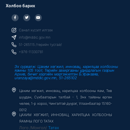
Холбоо барих
F
T
Y
a
w
o
c
i
u
e
t
t
b
t
u
Санал хүсэлт илгээх
o
e
b
o
r
e
info@mddic.gov.mn
k
-
51-265115 /төрийн тусгай/
f
+976-11330781
Эх сурвалж: Цахим хөгжил, инновац, харилцаа холбооны
яамны 105 тоот, Төрийн захиргааны удирдлагын газрын
Архив, бичиг хэргийн мэргэжилтэн Б.Уранзаяа,
uranzaya@mddic.gov.mn, 51-265102
Цахим хөгжил, инновац, харилцаа холбооны яам, Төв
шуудан, Сүхбаатарын талбай - 1, Энх тайвны өргөн
чөлөө, 1-р хороо, Чингэлтэй дүүрэг, Улаанбаатар 15160-
0012
ЦАХИМ ХӨГЖИЛ, ИННОВАЦ, ХАРИЛЦАА ХОЛБООНЫ
ЯАМНЫ ЛОГО ТАТАХ
Лого /Монгол/
Татах