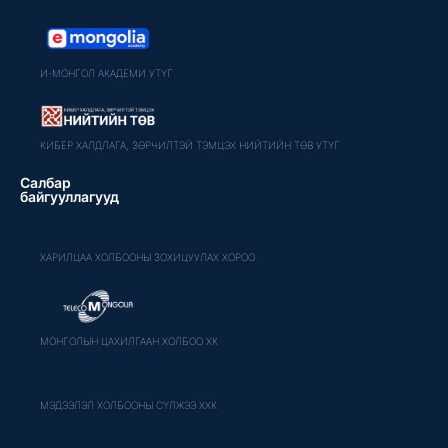
И-МОНГОЛ АКАДЕМИ УТҮГ
КИБЕР ХАЛДЛАГА, ЗӨРЧИЛТЭЙ ТЭМЦЭХ НИЙТИЙН ТӨВ УТҮГ
Салбар
байгууллагууд
ХАРИЛЦАА ХОЛБООНЫ ЗОХИЦУУЛАХ ХОРОО
МОНГОЛЫН ЦАХИЛГААН ХОЛБОО ХК
МЭДЭЭЛЭЛ ХОЛБООНЫ СҮЛЖЭЭ ХХК