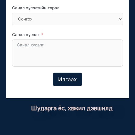
Санал хүсэлтийн төрөл
Санал хүсэлт
Илгээх
Шударга ёс, хөгжил дэвшилд