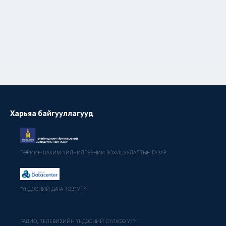
Харьяа байгууллагууд
ТӨРИЙН ЦАХИМ ҮЙЛЧИЛГЭЭНИЙ ЗОХИЦУУЛАЛТЫН ГАЗАР
"ҮНДЭСНИЙ ДАТА ТӨВ" УТҮГ
РАДИО, ТЕЛЕВИЗИЙН ҮНДЭСНИЙ СҮЛЖЭЭ УТҮГ