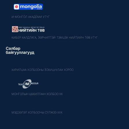
И-МОНГОЛ АКАДЕМИ УТҮГ
КИБЕР ХАЛДЛАГА, ЗӨРЧИЛТЭЙ ТЭМЦЭХ НИЙТИЙН ТӨВ УТҮГ
Салбар
байгууллагууд
ХАРИЛЦАА ХОЛБООНЫ ЗОХИЦУУЛАХ ХОРОО
МОНГОЛЫН ЦАХИЛГААН ХОЛБОО ХК
МЭДЭЭЛЭЛ ХОЛБООНЫ СҮЛЖЭЭ ХХК