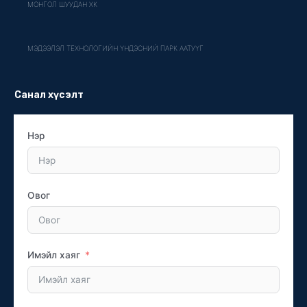
МОНГОЛ ШУУДАН ХК
МЭДЭЭЛЭЛ ТЕХНОЛОГИЙН ҮНДЭСНИЙ ПАРК ААТУҮГ
Санал хүсэлт
Нэр
Овог
Имэйл хаяг