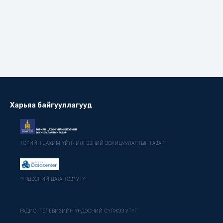
Харьяа байгууллагууд
ТӨРИЙН ЦАХИМ ҮЙЛЧИЛГЭЭНИЙ ЗОХИЦУУЛАЛТЫН ГАЗАР
"ҮНДЭСНИЙ ДАТА ТӨВ" УТҮГ
РАДИО, ТЕЛЕВИЗИЙН ҮНДЭСНИЙ СҮЛЖЭЭ УТҮГ