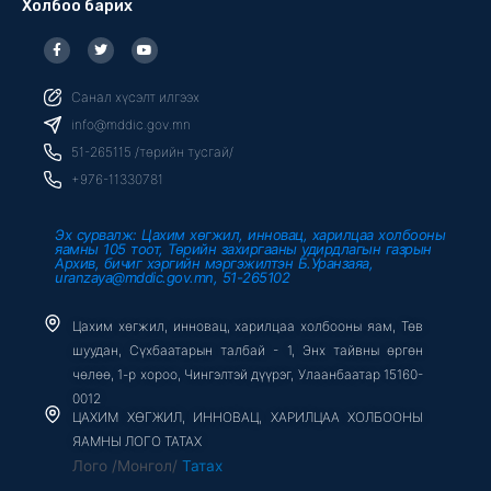
Холбоо барих
F
T
Y
a
w
o
c
i
u
e
t
t
b
t
u
Санал хүсэлт илгээх
o
e
b
o
r
e
info@mddic.gov.mn
k
-
51-265115 /төрийн тусгай/
f
+976-11330781
Эх сурвалж: Цахим хөгжил, инновац, харилцаа холбооны
яамны 105 тоот, Төрийн захиргааны удирдлагын газрын
Архив, бичиг хэргийн мэргэжилтэн Б.Уранзаяа,
uranzaya@mddic.gov.mn, 51-265102
Цахим хөгжил, инновац, харилцаа холбооны яам, Төв
шуудан, Сүхбаатарын талбай - 1, Энх тайвны өргөн
чөлөө, 1-р хороо, Чингэлтэй дүүрэг, Улаанбаатар 15160-
0012
ЦАХИМ ХӨГЖИЛ, ИННОВАЦ, ХАРИЛЦАА ХОЛБООНЫ
ЯАМНЫ ЛОГО ТАТАХ
Лого /Монгол/
Татах