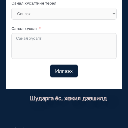
Санал хүсэлтийн төрөл
Санал хүсэлт
Илгээх
Шударга ёс, хөгжил дэвшилд