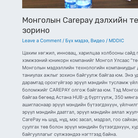
Монголын Carepay дэлхийн те
зорино
Leave a Comment
/
Бүх мэдээ
,
Видео
/
MDDIC
Цахим хөгжил, инновац, харилцаа холбооны сайд 
хэмжээний юникорн компанийг Монгол Улсаас “төр
Монголын мэдээллийн технологийн компаниудыг д
таниулах ажлыг зохион байгуулж байгаа юм. Энэ у
дарамтад орохгүйгээр эрүүл мэндийн тусламж үйл
боломжийг CAREPAY олгож байгаа юм. Тэд Монгол
байгаа бөгөөд Астана HUB-д бүртгүүлж, 350 мянга
ашигласнаар эрүүл мэндийн бүтээгдэхүүн, үйлчилг
эрүүл мэндийн даатгал, эрүүл мэндийн аялал жуул
CarePay нь шүд, нүд, мэс засал, мэдрэл, гоо сайх
суулгах төв болон эрүүл мэндийн бүтээгдэхүүн, ху
байгууллагыг сүлжээндээ нэгтгээд байна.