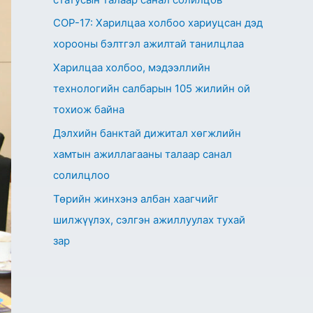
СОР-17: Харилцаа холбоо хариуцсан дэд
хорооны бэлтгэл ажилтай танилцлаа
Харилцаа холбоо, мэдээллийн
технологийн салбарын 105 жилийн ой
тохиож байна
Дэлхийн банктай дижитал хөгжлийн
хамтын ажиллагааны талаар санал
солилцлоо
Төрийн жинхэнэ албан хаагчийг
шилжүүлэх, сэлгэн ажиллуулах тухай
зар