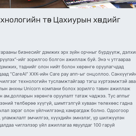
хнологийн төв Цахиурын хөндийг
гарааны бизнесийг дэмжих эрх зүйн орчныг бүрдүүлж, дэлхи
үүлэх”-ийг зорилгоо болгон ажиллаж буй. Энэ ч утгаараа
эмжих, тэднийг олон нийт болон хөрөнгө оруулагчдад
даад “CareAI” ХХК-ийн Care pay апп-ыг онцоллоо. Санхүүгий
чилгээг технологийн тусламжтайгаар тэгш хүртээмжтэй ава
ын анхны Unicorn компани болох зорилго тавин ажиллаж
н ам.долларын хөрөнгө оруулалт татаж чаджээ. Тус аппыг
ээний төлбөрөө хүүгүй, шимтгэлгүй хуваан төлөхөөс гадна
члал зэрэг олон үйлчилгээнд хамрагдаж болно. Одоогоор
ан, уламжлалт эмчилгээ, хүүхдийн эмнэлэг, үр шилжүүлэн
далдаа чиглэлээр үйл ажиллагаа явуулдаг 100 гаруй