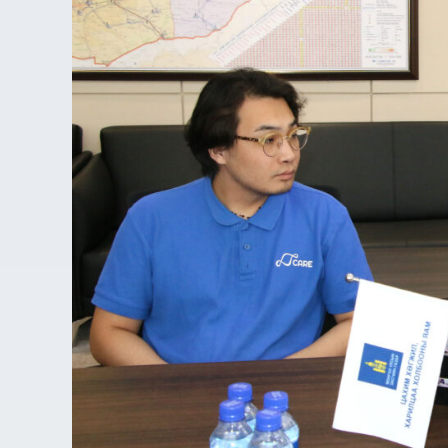
төв
Цахиурын
хөндийг
зорино