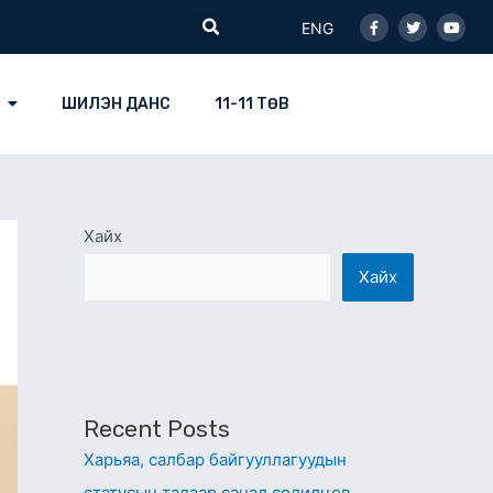
Facebook-
Twitter
Youtu
Search
f
ENG
ШИЛЭН ДАНС
11-11 ТӨВ
Хайх
Хайх
Recent Posts
Харьяа, салбар байгууллагуудын
статусын талаар санал солилцов