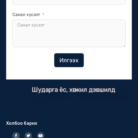
Санал хүсэлт
Илгээх
Шударга ёс, хөгжил дэвшилд
Холбоо барих
F
T
Y
a
w
o