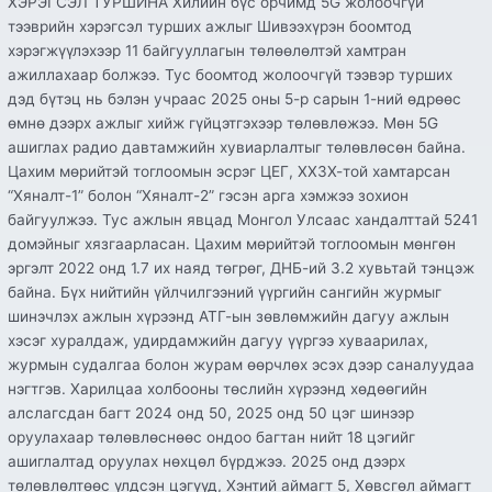
ХЭРЭГСЭЛ ТУРШИНА Хилийн бүс орчимд 5G жолоочгүй
тээврийн хэрэгсэл турших ажлыг Шивээхүрэн боомтод
хэрэгжүүлэхээр 11 байгууллагын төлөөлөлтэй хамтран
ажиллахаар болжээ. Тус боомтод жолоочгүй тээвэр турших
дэд бүтэц нь бэлэн учраас 2025 оны 5-р сарын 1-ний өдрөөс
өмнө дээрх ажлыг хийж гүйцэтгэхээр төлөвлөжээ. Мөн 5G
ашиглах радио давтамжийн хувиарлалтыг төлөвлөсөн байна.
Цахим мөрийтэй тоглоомын эсрэг ЦЕГ, ХХЗХ-той хамтарсан
“Хяналт-1” болон “Хяналт-2” гэсэн арга хэмжээ зохион
байгуулжээ. Тус ажлын явцад Монгол Улсаас хандалттай 5241
домэйныг хязгаарласан. Цахим мөрийтэй тоглоомын мөнгөн
эргэлт 2022 онд 1.7 их наяд төгрөг, ДНБ-ий 3.2 хувьтай тэнцэж
байна. Бүх нийтийн үйлчилгээний үүргийн сангийн журмыг
шинэчлэх ажлын хүрээнд АТГ-ын зөвлөмжийн дагуу ажлын
хэсэг хуралдаж, удирдамжийн дагуу үүргээ хуваарилах,
журмын судалгаа болон журам өөрчлөх эсэх дээр саналуудаа
нэгтгэв. Харилцаа холбооны төслийн хүрээнд хөдөөгийн
алслагсдан багт 2024 онд 50, 2025 онд 50 цэг шинээр
оруулахаар төлөвлөснөөс ондоо багтан нийт 18 цэгийг
ашиглалтад оруулах нөхцөл бүрджээ. 2025 онд дээрх
төлөвлөлтөөс үлдсэн цэгүүд, Хэнтий аймагт 5, Хөвсгөл аймагт