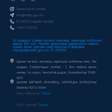
c
i
u
e
t
t
b
t
u
Санал хүсэлт илгээх
o
e
b
o
r
e
info@mddic.gov.mn
k
-
51-265115 /төрийн тусгай/
f
+976-11330781
Эх сурвалж: Цахим хөгжил, инновац, харилцаа холбооны
яамны 105 тоот, Төрийн захиргааны удирдлагын газрын
Архив, бичиг хэргийн мэргэжилтэн Б.Уранзаяа,
uranzaya@mddic.gov.mn, 51-265102
Цахим хөгжил, инновац, харилцаа холбооны яам, Төв
шуудан, Сүхбаатарын талбай - 1, Энх тайвны өргөн
чөлөө, 1-р хороо, Чингэлтэй дүүрэг, Улаанбаатар 15160-
0012
ЦАХИМ ХӨГЖИЛ, ИННОВАЦ, ХАРИЛЦАА ХОЛБООНЫ
ЯАМНЫ ЛОГО ТАТАХ
Лого /Монгол/
Татах
Лого /Англи/
Татах