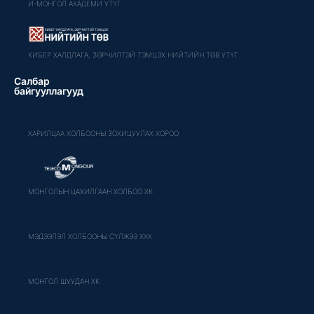
И-МОНГОЛ АКАДЕМИ УТҮГ
КИБЕР ХАЛДЛАГА, ЗӨРЧИЛТЭЙ ТЭМЦЭХ НИЙТИЙН ТӨВ УТҮГ
Салбар
байгууллагууд
ХАРИЛЦАА ХОЛБООНЫ ЗОХИЦУУЛАХ ХОРОО
МОНГОЛЫН ЦАХИЛГААН ХОЛБОО ХК
МЭДЭЭЛЭЛ ХОЛБООНЫ СҮЛЖЭЭ ХХК
МОНГОЛ ШУУДАН ХК