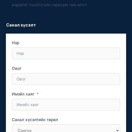
МЭДЭЭЛЭЛ ТЕХНОЛОГИЙН ҮНДЭСНИЙ ПАРК ААТУҮГ
Санал хүсэлт
Нэр
Овог
Имэйл хаяг
Санал хүсэлтийн төрөл