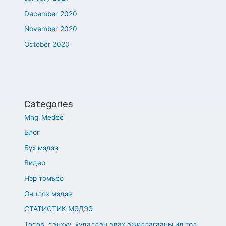
December 2020
November 2020
October 2020
Categories
Mng_Medee
Блог
Бүх мэдээ
Видео
Нэр томъёо
Онцлох мэдээ
СТАТИСТИК МЭДЭЭ
Төсөв, санхүү, худалдан авах ажиллагааны ил тод