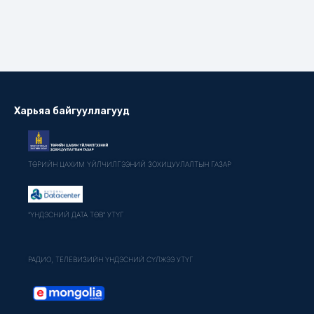
Харьяа байгууллагууд
ТӨРИЙН ЦАХИМ ҮЙЛЧИЛГЭЭНИЙ ЗОХИЦУУЛАЛТЫН ГАЗАР
"ҮНДЭСНИЙ ДАТА ТӨВ" УТҮГ
РАДИО, ТЕЛЕВИЗИЙН ҮНДЭСНИЙ СҮЛЖЭЭ УТҮГ