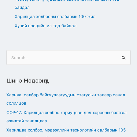
байдал
Харилцаа холбооны салбарын 100 жил
Хүний нөөцийн ил тод байдал
S
e
a
Шинэ Мэдээнүүд
r
c
Харьяа, салбар байгууллагуудын статусын талаар санал
h
солилцов
f
СОР-17: Харилцаа холбоо хариуцсан дэд хорооны бэлтгэл
o
ажилтай танилцлаа
r
Харилцаа холбоо, мэдээллийн технологийн салбарын 105
: