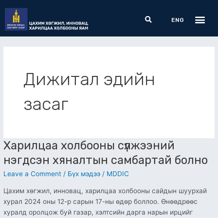
Skip
Me
Search
to
ENG
content
Дижитал эдийн
засаг
Харилцаа холбооны сүлжээний
Харилцаа
холбооны
нэгдсэн хяналтын самбартай болно
сүлжээний
Leave a Comment
/
Бүх мэдээ
/
MDDIC
нэгдсэн
хяналтын
Цахим хөгжил, инновац, харилцаа холбооны сайдын шуурхай
самбартай
хурал 2024 оны 12-р сарын 17-ны өдөр боллоо. Өнөөдрөөс
болно
хуралд оролцож буй газар, хэлтсийн дарга нарын ирцийг