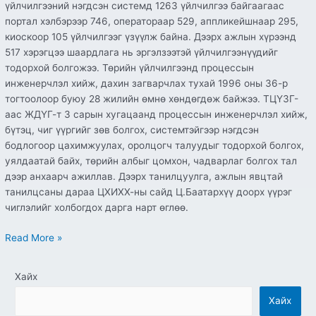
үйлчилгээний нэгдсэн системд 1263 үйлчилгээ байгаагаас
портал хэлбэрээр 746, оператораар 529, аппликейшнаар 295,
киоскоор 105 үйлчилгээг үзүүлж байна. Дээрх ажлын хүрээнд
517 хэрэгцээ шаардлага нь эргэлзээтэй үйлчилгээнүүдийг
тодорхой болгожээ. Төрийн үйлчилгээнд процессын
инженерчлэл хийж, дахин загварчлах тухай 1996 оны 36-р
тогтоолоор буюу 28 жилийн өмнө хөндөгдөж байжээ. ТЦҮЗГ-
аас ЖДҮГ-т 3 сарын хугацаанд процессын инженерчлэл хийж,
бүтэц, чиг үүргийг зөв болгох, системтэйгээр нэгдсэн
бодлогоор цахимжуулах, оролцогч талуудыг тодорхой болгох,
уялдаатай байх, төрийн албыг цомхон, чадварлаг болгох тал
дээр анхаарч ажиллав. Дээрх танилцуулга, ажлын явцтай
танилцсаны дараа ЦХИХХ-ны сайд Ц.Баатархүү доорх үүрэг
чиглэлийг холбогдох дарга нарт өглөө.
Read More »
Хайх
Хайх