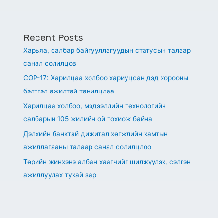
Recent Posts
Харьяа, салбар байгууллагуудын статусын талаар
санал солилцов
СОР-17: Харилцаа холбоо хариуцсан дэд хорооны
бэлтгэл ажилтай танилцлаа
Харилцаа холбоо, мэдээллийн технологийн
салбарын 105 жилийн ой тохиож байна
Дэлхийн банктай дижитал хөгжлийн хамтын
ажиллагааны талаар санал солилцлоо
Төрийн жинхэнэ албан хаагчийг шилжүүлэх, сэлгэн
ажиллуулах тухай зар