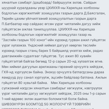
хяналтын самбарт /дашбоард/ байршуулж эхлэв. Сайдын
шуурхай хуралдааны үеэр ЦХИХХЯ-ны Харилцаа холбооны
бодлогын хэрэгжилтийг зохицуулах газрын дарга Д.Баясгалан,
Төрийн цахим үйлчилгээний зохицуулалтын газрын дарга
П.Батбаатар нар сайдаас өгсөн үүрэг чиглэлийн дагуу хийж
гүйцэтгэсэн ажлаа танилцууллаа. ЦХИХХЯ-ны Харилцаа
холбооны бодлогын хэрэгжилтийг зохицуулах газар нь
“Засгийн газрын 100 хоног”-ийн хүрээнд гурван ажил гүйцэтгэх
үүрэг хүлээжээ. Үндэсний хиймэл дагуул хөөргөх төслийн
хүрээнд газрын станц барих 5 байршилд үнэлгээ хийж, радио
давтамжийн судалгааг гүйцэтгэв. Тус ажил 80 хувийн
гүйцэтгэлтэй байгаа бөгөөд 12-р сарын 20-нд хүлээлгэж өгнө.
Мөн хиймэл дагуулын арилжааны гэрээний орчуулга хийгдэж,
ГХЯ-нд хүргүүлсэн байна. Энэхүү орчуулга батлагдсаны дараа
яамдууд руу санал хүргүүлж, эцсийн байдлаар батлана. Ажлын
гүйцэтгэл 80 хувьтай байна. Мөн Харилцаа холбооны
сүлжээний нэгдсэн хяналтын самбарыг хөгжүүлж, нэвтрүүлэх
үүрэг чиглэлийн дагуу хөгжүүлэлт хийгдэж, 2025 оны 1-р сарын
1-ний өдрөөс эхлэн ашиглах боломжтой болж байна.
ШИВЭЭХҮРЭН БООМТОД 5G ЖОЛООЧГҮЙ ТЭЭВРИЙН