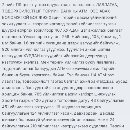
2 нийт 119 цэгт сүлжээ оруулахаар төлөвлөсөн. ЛАВЛАГАА,
ТОДОРХОЙЛОЛТЫГ ТӨРИЙН БАНКНЫ АТМ -ЭЭС АВАХ
БОЛОМЖТОЙ БОЛЖЭЭ Харин Төрийн цахим үйлчилгээний
зохицуулалтын газраас иргэдэд төрийн үйлчилгээг түргэн
шуурхай хүргэх зорилгоор 407 ХУРДАН цэг ажиллаж байгааг
онцоллоо. Үүнээс орон нутагт 256, Нийслэлд 103, боомтод 1
цэг байна. 1.6 жилийн хугацаанд дээрх цэгүүдийг байгуулж,
926 мянган үйлчилгээ үзүүлжээ. Түүнчлэн анхан шатны
нэгжүүдэд ХУРДАН цэгүүдийг нийслэлийн дүүргүүдэд
нэвтрүүлж эхэллээ. Мөн төрийн үйлчилгээ буюу лавлагаа,
тодорхойлолтыг банкуудын АТМ-ээр үзүүлэх ажил Төрийн
банкинд бүрэн хэрэгжсэн байна. Тус банкны 114 ATM-ээс
лавлагаа, тодорхойлолт гаргах бэлтгэл ажил хангагджээ. Бусад
арилжааны банкуудтай энэ асуудал дээр зөвшилцөхөөр
ярилцаж байна. 785 үйлчилгээг цахим хэлбэрт шилжүүлэх
Засгийн газрын 100 дугаар тогтоолын дагуу 43 байгууллагын
451 үйлчилгээг нэвтрүүлэв. 16 мэдээлэл хариуцагч
байгууллагын 124 үйлчилгээг хасан, давхардсан, цахимд
шилжих боломжгүй үйлчилгээнүүдийг ангилжээ. Нэмж 24
байгууллагын 210 үйлчилгээг нэвтрүүлэхээр судаллаа. Төрийн