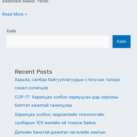
ажиллаж байна” гэлээ.
Read More »
Хайх
Хайх
Recent Posts
Харьяа, салбар байгууллагуудын статусын талаар
санал солилцов
СОР-17: Харилцаа холбоо хариуцсан дэд хорооны
бэлтгэл ажилтай танилцлаа
Харилцаа холбоо, мэдээллийн технологийн
салбарын 105 жилийн ой тохиож байна
Дэлхийн банктай дижитал хөгжлийн хамтын