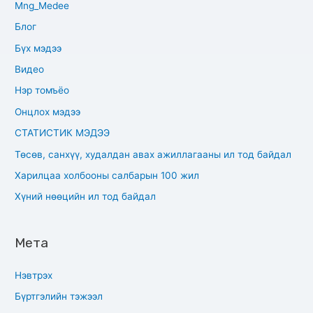
Mng_Medee
Блог
Бүх мэдээ
Видео
Нэр томъёо
Онцлох мэдээ
СТАТИСТИК МЭДЭЭ
Төсөв, санхүү, худалдан авах ажиллагааны ил тод байдал
Харилцаа холбооны салбарын 100 жил
Хүний нөөцийн ил тод байдал
Мета
Нэвтрэх
Бүртгэлийн тэжээл