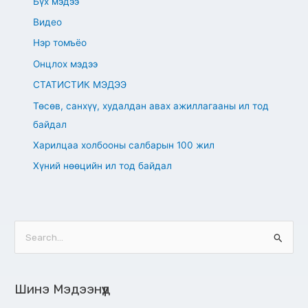
Бүх мэдээ
Видео
Нэр томъёо
Онцлох мэдээ
СТАТИСТИК МЭДЭЭ
Төсөв, санхүү, худалдан авах ажиллагааны ил тод
байдал
Харилцаа холбооны салбарын 100 жил
Хүний нөөцийн ил тод байдал
S
e
a
Шинэ Мэдээнүүд
r