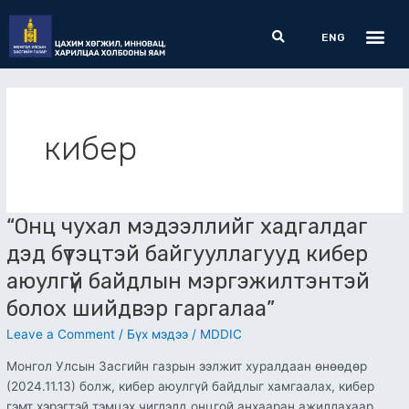
Skip
Me
Search
to
ENG
content
кибер
“Онц чухал мэдээллийг хадгалдаг
“Онц
чухал
дэд бүтэцтэй байгууллагууд кибер
мэдээллийг
аюулгүй байдлын мэргэжилтэнтэй
хадгалдаг
дэд
болох шийдвэр гаргалаа”
бүтэцтэй
Leave a Comment
/
Бүх мэдээ
/
MDDIC
байгууллагууд
кибер
Монгол Улсын Засгийн газрын ээлжит хуралдаан өнөөдөр
аюулгүй
(2024.11.13) болж, кибер аюулгүй байдлыг хамгаалах, кибер
байдлын
гэмт хэрэгтэй тэмцэх чиглэлд онцгой анхааран ажиллахаар