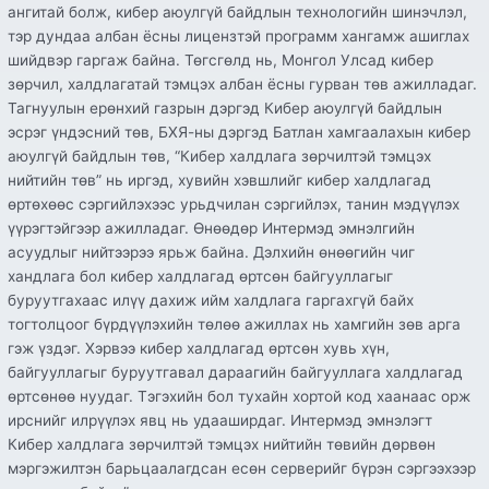
ангитай болж, кибер аюулгүй байдлын технологийн шинэчлэл,
тэр дундаа албан ёсны лицензтэй программ хангамж ашиглах
шийдвэр гаргаж байна. Төгсгөлд нь, Монгол Улсад кибер
зөрчил, халдлагатай тэмцэх албан ёсны гурван төв ажилладаг.
Тагнуулын ерөнхий газрын дэргэд Кибер аюулгүй байдлын
эсрэг үндэсний төв, БХЯ-ны дэргэд Батлан хамгаалахын кибер
аюулгүй байдлын төв, “Кибер халдлага зөрчилтэй тэмцэх
нийтийн төв” нь иргэд, хувийн хэвшлийг кибер халдлагад
өртөхөөс сэргийлэхээс урьдчилан сэргийлэх, танин мэдүүлэх
үүрэгтэйгээр ажилладаг. Өнөөдөр Интермэд эмнэлгийн
асуудлыг нийтээрээ ярьж байна. Дэлхийн өнөөгийн чиг
хандлага бол кибер халдлагад өртсөн байгууллагыг
буруутгахаас илүү дахиж ийм халдлага гаргахгүй байх
тогтолцоог бүрдүүлэхийн төлөө ажиллах нь хамгийн зөв арга
гэж үздэг. Хэрвээ кибер халдлагад өртсөн хувь хүн,
байгууллагыг буруутгавал дараагийн байгууллага халдлагад
өртсөнөө нуудаг. Тэгэхийн бол тухайн хортой код хаанаас орж
ирснийг илрүүлэх явц нь удааширдаг. Интермэд эмнэлэгт
Кибер халдлага зөрчилтэй тэмцэх нийтийн төвийн дөрвөн
мэргэжилтэн барьцаалагдсан есөн серверийг бүрэн сэргээхээр