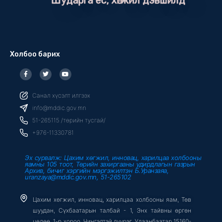
Шударга ёс, хөгжил дэвшилд
Холбоо барих
F
T
Y
a
w
o
c
i
u
e
t
t
b
t
u
Санал хүсэлт илгээх
o
e
b
o
r
e
info@mddic.gov.mn
k
-
51-265115 /төрийн тусгай/
f
+976-11330781
Эх сурвалж: Цахим хөгжил, инновац, харилцаа холбооны
яамны 105 тоот, Төрийн захиргааны удирдлагын газрын
Архив, бичиг хэргийн мэргэжилтэн Б.Уранзаяа,
uranzaya@mddic.gov.mn, 51-265102
Цахим хөгжил, инновац, харилцаа холбооны яам, Төв
шуудан, Сүхбаатарын талбай - 1, Энх тайвны өргөн
чөлөө, 1-р хороо, Чингэлтэй дүүрэг, Улаанбаатар 15160-