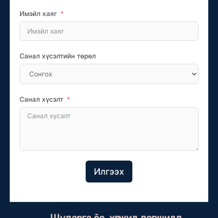
Имэйл хаяг
Санал хүсэлтийн төрөл
Санал хүсэлт
Илгээх