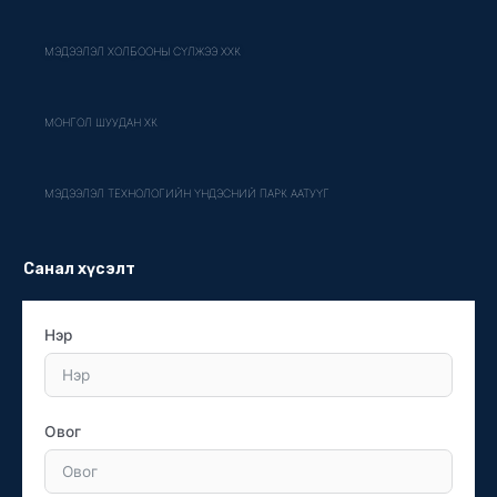
МЭДЭЭЛЭЛ ХОЛБООНЫ СҮЛЖЭЭ ХХК
МОНГОЛ ШУУДАН ХК
МЭДЭЭЛЭЛ ТЕХНОЛОГИЙН ҮНДЭСНИЙ ПАРК ААТУҮГ
Санал хүсэлт
Нэр
Овог