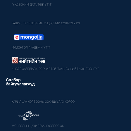
"ҮНДЭСНИЙ ДАТА ТӨВ" УТҮГ
РАДИО, ТЕЛЕВИЗИЙН ҮНДЭСНИЙ СҮЛЖЭЭ УТҮГ
И-МОНГОЛ АКАДЕМИ УТҮГ
КИБЕР ХАЛДЛАГА, ЗӨРЧИЛТЭЙ ТЭМЦЭХ НИЙТИЙН ТӨВ УТҮГ
Салбар
байгууллагууд
ХАРИЛЦАА ХОЛБООНЫ ЗОХИЦУУЛАХ ХОРОО
МОНГОЛЫН ЦАХИЛГААН ХОЛБОО ХК