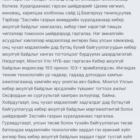
мэргэжилтэнтэй
болжээ. Хуралдаанаас гарсан шийдвэрийг Цахим хөгжил,
болох
инновац, харилцаа холбооны сайд Ц.Баатархүү танилцуулав.
шийдвэр
Тэрбээр “Засгийн газрын өнөөдрийн хуралдаанаар кибер
гаргалаа”
аюулгүй байдлыг хамгаалах, кибер гэмт хэрэгтэй тэмцэх
чиглэлээр томоохон шийдвэрүүд гаргалаа. Нэг эмнэлгийн
асуудлыг хэвлэлээр мэдээллээд өнгөрөх биш улсын хэмжээнд
онц чухал мэдээллийн дэд бүтэц бүхий байгууллагуудын кибер
аюулгүй байдлыг хангах тогтолцоог бүрдүүлэх шаардлагатай.
Нэгдүгээрт, Монгол Улс НҮБ-аас гаргасан Кибер аюулгүй
байдлын индексээр 193 орноос 103-т эрэмбэлэгдсэн. Ингэхдээ
техник технологийн ур чадвар, гадаад дотоодын хамтын
ажиллагааанд хамгийн муу үнэлгээ авч байна. Монгол Улсын
кибер аюулгүй байдлын эрсдэлийн түвшинг тогтоох ажлыг
Оксфордын их сургуультай хамтран эхлүүлээд байна.
Хоёрдугаарт, онц чухал мэдээллийг хадгалдаг дэд бүтэцтэй
байгууллагууд кибер аюулгүй байдлын мэргэжилтэнтэй болох
шийдвэрийг Засгийн газрын хуралдаанаас гаргалаа.
Гуравдугаарт, улсын төсөв болон тухайн байгууллагын төсөв
батлахдаа мэдээллийн технологийн зардал гэх ерөнхий зүйл
ангиар биш кибер аюулгүй байдлын зардал гэдэг тусгай зүйл