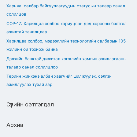
c
Харьяа, салбар байгууллагуудын статусын талаар санал
h
солилцов
f
СОР-17: Харилцаа холбоо хариуцсан дэд хорооны бэлтгэл
o
ажилтай танилцлаа
r
Харилцаа холбоо, мэдээллийн технологийн салбарын 105
:
жилийн ой тохиож байна
Дэлхийн банктай дижитал хөгжлийн хамтын ажиллагааны
талаар санал солилцлоо
Төрийн жинхэнэ албан хаагчийг шилжүүлэх, сэлгэн
ажиллуулах тухай зар
Сүүлийн сэтгэгдэл
Архив