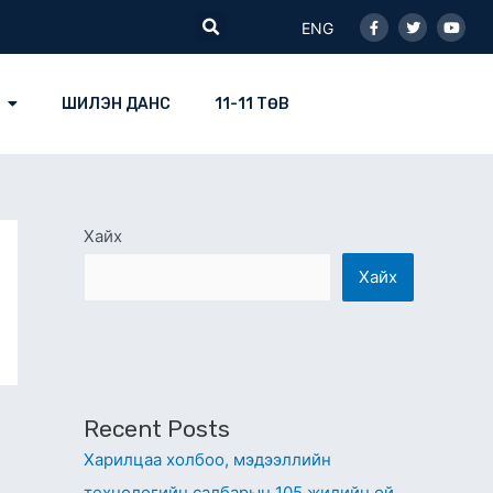
Facebook-
Twitter
Youtu
Search
f
ENG
ШИЛЭН ДАНС
11-11 ТӨВ
Хайх
Хайх
Recent Posts
Харилцаа холбоо, мэдээллийн
технологийн салбарын 105 жилийн ой