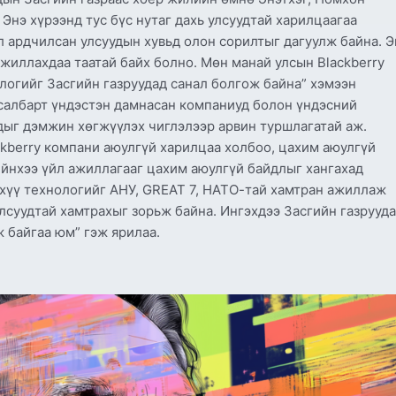
 Энэ хүрээнд тус бүс нутаг дахь улсуудтай харилцаагаа
 ардчилсан улсуудын хувьд олон сорилтыг дагуулж байна. Э
жиллахдаа таатай байх болно. Мөн манай улсын Blackberry
логийг Засгийн газруудад санал болгож байна” хэмээн
салбарт үндэстэн дамнасан компаниуд болон үндэсний
ыг дэмжин хөгжүүлэх чиглэлээр арвин туршлагатай аж.
ckberry компани аюулгүй харилцаа холбоо, цахим аюулгүй
йнхээ үйл ажиллагааг цахим аюулгүй байдлыг хангахад
эхүү технологийг АНУ, GREAT 7, НАТО-тай хамтран ажиллаж
лсуудтай хамтрахыг зорьж байна. Ингэхдээ Засгийн газрууд
 байгаа юм” гэж ярилаа.