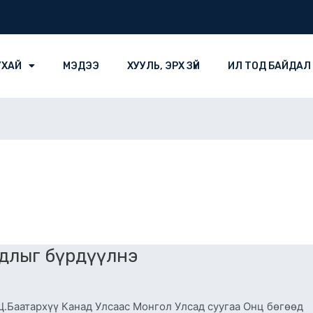
УХАЙ
МЭДЭЭ
ХУУЛЬ, ЭРХ ЗҮЙ
ИЛ ТОД БАЙДАЛ
айдлыг бүрдүүлнэ
Ц.Баатархүү Канад Улсаас Монгол Улсад суугаа Онц бөгөөд