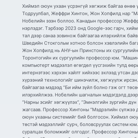
Хиймэл оюун ухаан үсрэнгүй хөгжиж байгаа өнөө 
Тодруулбал, Жеффри Хинтон, Жон Хопфилд нар “М
Нобелийн эзэн боллоо. Канадын профессор Жеффр
нэрлэдэг. Тэрбээр 2023 онд Google-ээс гарч, хий
тал дээр санаа зовинож байгаагаа илэрхийлж бай
Шведийн Стокгольм хотноо болсон хэвлэлийн бага
Жон Хопфилд нь АНУ-ын Принстоны их сургуулийн
Торонтогийн их сургуулийн профессор юм. “Машин
компьютерт мэдээлэл өгөгдөл үүсгэхийн тулд өөр
интернэтээс хэрхэн хайлт хийхээс эхлээд утсан дэ
хүрээний технологийг шинэчилж, хөгжүүлж ирсэн
байгаагаа мэдээд “Би ийм зүйл болно гэж огт төс
илэрхийлжээ. Нобелийн шагналын мэдэгдэлд дээрх
“Нарны эсийг хөгжүүлэх”, “Эмнэлгийн зургийн дүн
жагсаав. Профессор Хинтоны “Мэдрэлийн сүлжээ д
оюун ухааны системийг бий болгосон. Хиймэл оюун
төстэй мэдээллийг сурч, боловсруулах систем юм.
суралцах боломжийг олгодог. Профессор Хинтоны 