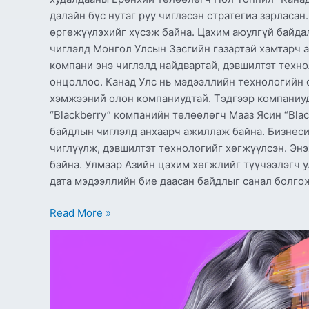
далайн бүс нутаг руу чиглэсэн стратегиа зарласан.
өргөжүүлэхийг хүсэж байна. Цахим аюулгүй байдал
чиглэлд Монгол Улсын Засгийн газартай хамтарч а
компани энэ чиглэлд найдвартай, дэвшилтэт техно
онцоллоо. Канад Улс нь мэдээллийн технологийн 
хэмжээний олон компаниудтай. Тэдгээр компаниуд
“Blackberry” компанийн төлөөлөгч Мааз Ясин “Bla
байдлын чиглэлд анхаарч ажиллаж байна. Бизнеси
чиглүүлж, дэвшилтэт технологийг хөгжүүлсэн. Эн
байна. Улмаар Азийн цахим хөгжлийг түүчээлэгч у
дата мэдээллийн бие даасан байдлыг санал болгож
Read More »
‘AI-
ийн
загалмайлсан
эцэг’
Нобелийн