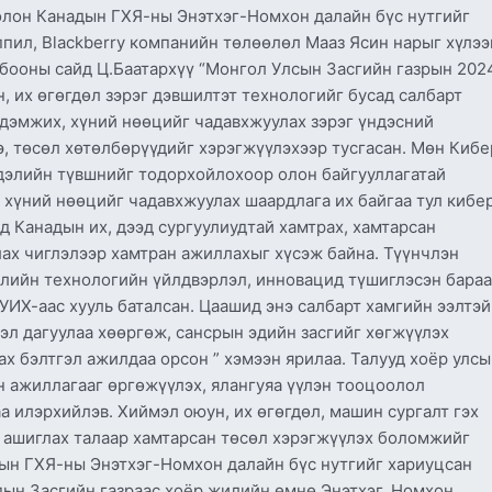
олон Канадын ГХЯ-ны Энэтхэг-Номхон далайн бүс нутгийг
пил, Blackberry компанийн төлөөлөл Мааз Ясин нарыг хүлээ
лбооны сайд Ц.Баатархүү “Монгол Улсын Засгийн газрын 202
 их өгөгдөл зэрэг дэвшилтэт технологийг бусад салбарт
 дэмжих, хүний нөөцийг чадавхжуулах зэрэг үндэсний
, төсөл хөтөлбөрүүдийг хэрэгжүүлэхээр тусгасан. Мөн Кибе
сдэлийн түвшнийг тодорхойлохоор олон байгууллагатай
хүний нөөцийг чадавхжуулах шаардлага их байгаа тул кибе
 Канадын их, дээд сургуулиудтай хамтрах, хамтарсан
ах чиглэлээр хамтран ажиллахыг хүсэж байна. Түүнчлэн
ллийн технологийн үйлдвэрлэл, инновацид түшиглэсэн бараа
УИХ-аас хууль баталсан. Цаашид энэ салбарт хамгийн ээлтэй
эл дагуулаа хөөргөж, сансрын эдийн засгийг хөгжүүлэх
х бэлтгэл ажилдаа орсон ” хэмээн ярилаа. Талууд хоёр улс
 ажиллагааг өргөжүүлэх, ялангуяа үүлэн тооцоолол
 илэрхийлэв. Хиймэл оюун, их өгөгдөл, машин сургалт гэх
 ашиглах талаар xамтарсан төсөл хэрэгжүүлэх боломжийг
дын ГХЯ-ны Энэтхэг-Номхон далайн бүс нутгийг хариуцсан
ын Засгийн газраас хоёр жилийн өмнө Энэтхэг, Номхон