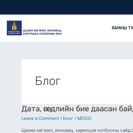
Skip
to
content
ЯАМНЫ Т
Блог
Дата,
Дата, өгөгдлийн бие даасан б
өгөгдлийн
Leave a Comment
/
Блог
/
MDDIC
бие
даасан
Цахим хөгжил, инновац, харилцаа холбооны сайд 