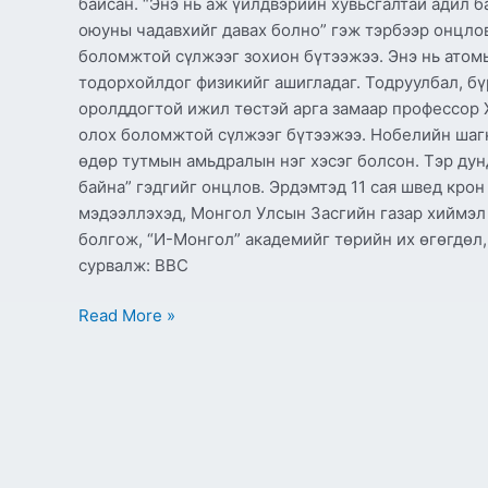
байсан. “Энэ нь аж үйлдвэрийн хувьсгалтай адил 
оюуны чадавхийг давах болно” гэж тэрбээр онцло
боломжтой сүлжээг зохион бүтээжээ. Энэ нь атом
тодорхойлдог физикийг ашигладаг. Тодруулбал, бү
оролддогтой ижил төстэй арга замаар профессор 
олох боломжтой сүлжээг бүтээжээ. Нобелийн шаг
өдөр тутмын амьдралын нэг хэсэг болсон. Тэр дун
байна” гэдгийг онцлов. Эрдэмтэд 11 сая швед кро
мэдээллэхэд, Монгол Улсын Засгийн газар хиймэл 
болгож, “И-Монгол” академийг төрийн их өгөгдөл
сурвалж: BBC
Read More »