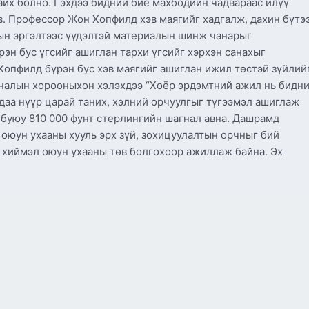
байх болно. Гэхдээ бидний бие махбодийн чадвараас илүү
в. Профессор Жон Хопфилд хэв маягийг хадгалж, дахин бүтэ
ын эргэлтээс үүдэлтэй материалын шинж чанарыг
рэн бус үгсийг ашиглан тархи үгсийг хэрхэн санахыг
Хопфилд бүрэн бус хэв маягийг ашиглан ижил төстэй зүйлий
налын хорооныхон хэлэхдээ “Хоёр эрдэмтний ажил нь бидн
даа нүүр царай таних, хэлний орчуулгыг түгээмэл ашиглаж
н буюу 810 000 фунт стерлингийн шагнал авна. Дашрамд
оюун ухааны хууль эрх зүй, зохицуулалтын орчныг бий
, хиймэл оюун ухааны төв болгохоор ажиллаж байна. Эх