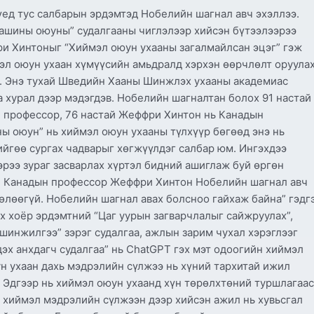
үед тус салбарын эрдэмтэд Нобелийн шагнал авч эхэллээ.
ашины оюуны” судалгааны чиглэлээр хийсэн бүтээлээрээ
и Хинтоныг “Хиймэл оюун ухааны загалмайлсан эцэг” гэж
мэл оюун ухаан хүмүүсийн амьдралд хэрхэн өөрчлөлт оруула
в. Энэ тухай Шведийн Хааны Шинжлэх ухааны академиас
 хурал дээр мэдэгдэв. Нобелийн шагналтан болох 91 настай
 профессор, 76 настай Жеффри Хинтон нь Канадын
ы оюун” нь хиймэл оюун ухааны түлхүүр бөгөөд энэ нь
ийгөө сургах чадварыг хөгжүүлдэг салбар юм. Ингэхдээ
эрээ зураг засварлах хүртэл бидний ашиглаж буй өргөн
. Канадын профессор Жеффри Хинтон Нобелийн шагнал авч
өөлөөгүй. Нобелийн шагнал авах болсноо гайхаж байна” гэдг
 хоёр эрдэмтний “Цаг уурын загварчлалыг сайжруулах”,
 шинжилгээ” зэрэг судалгаа, ажлын зарим чухал хэрэглээг
эх анхдагч судалгаа” нь ChatGPT гэх мэт одоогийн хиймэл
 ухаан дахь мэдрэлийн сүлжээ нь хүний ​​тархитай ижил
 Эдгээр нь хиймэл оюун ухаанд хүн төрөлхтөний туршлагаас
хиймэл мэдрэлийн сүлжээн дээр хийсэн ажил нь хувьсгал