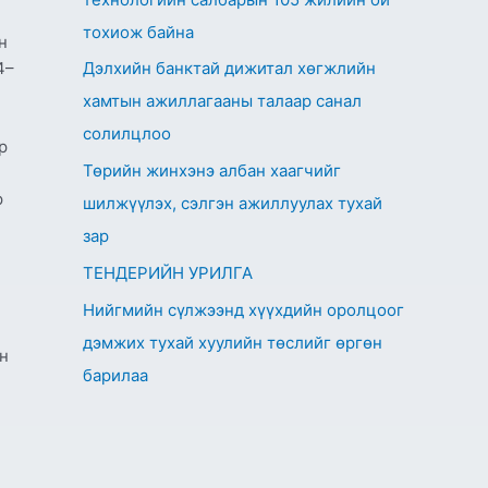
тохиож байна
н
4–
Дэлхийн банктай дижитал хөгжлийн
хамтын ажиллагааны талаар санал
солилцлоо
р
Төрийн жинхэнэ албан хаагчийг
р
шилжүүлэх, сэлгэн ажиллуулах тухай
зар
ТЕНДЕРИЙН УРИЛГА
Нийгмийн сүлжээнд хүүхдийн оролцоог
дэмжих тухай хуулийн төслийг өргөн
ын
барилаа