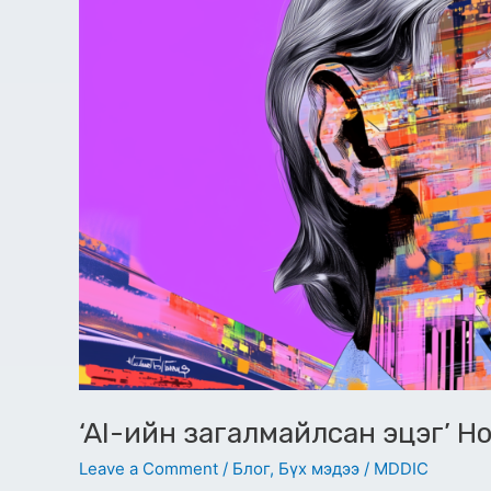
шагнал
хүртлээ
‘AI-ийн загалмайлсан эцэг’ 
Leave a Comment
/
Блог
,
Бүх мэдээ
/
MDDIC