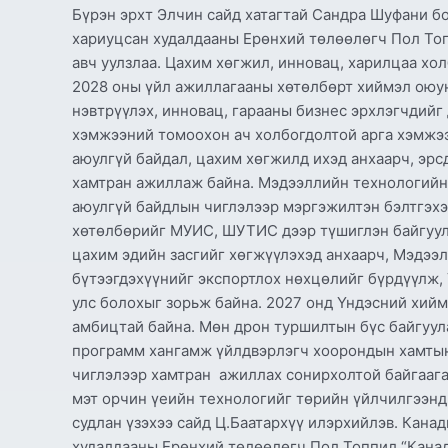
байдлыг
Бүрэн эрхт Элчин сайд хатагтай Сандра Шуфани б
бүрдүүлнэ
хариуцсан худалдааны Ерөнхий төлөөлөгч Пол Топ
авч уулзлаа. Цахим хөгжил, инновац, харилцаа хо
2028 оны үйл ажиллагааны хөтөлбөрт хиймэл оюун,
нэвтрүүлэх, инновац, гарааны бизнес эрхлэгчдийг
хэмжээний томоохон ач холбогдолтой арга хэмжээ
аюулгүй байдал, цахим хөгжилд ихэд анхаарч, эр
хамтран ажиллаж байна. Мэдээллийн технологийн 
аюулгүй байдлын чиглэлээр мэргэжилтэн бэлтгэхэд
хөтөлбөрийг МУИС, ШУТИС дээр түшиглэн байгуул
цахим эдийн засгийг хөгжүүлэхэд анхаарч, Мэдээ
бүтээгдэхүүнийг экспортлох нөхцөлийг бүрдүүлж, 
улс болохыг зорьж байна. 2027 онд Үндэсний хийм
амбицтай байна. Мөн дрон туршилтын бүс байгуула
программ хангамж үйлдвэрлэгч хоорондын хамтын
чиглэлээр хамтран ажиллах сонирхолтой байгаагаа
мэт орчин үеийн технологийг төрийн үйлчилгээнд
судлан үзэхээ сайд Ц.Баатархүү илэрхийлэв. Кана
худалдааны Ерөнхий төлөөлөгч Пол Топпил “Канад